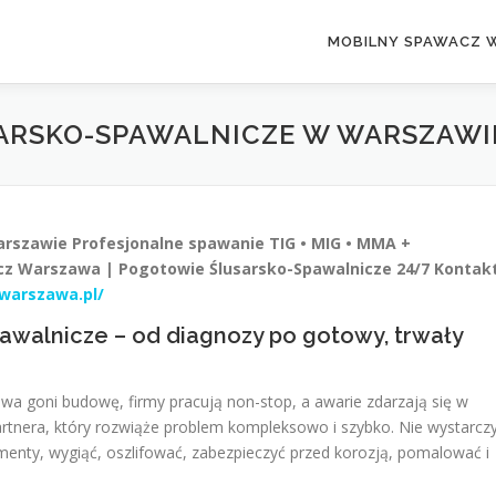
MOBILNY SPAWACZ 
SARSKO-SPAWALNICZE W WARSZAWI
arszawie
Profesjonalne spawanie TIG • MIG • MMA +
z Warszawa | Pogotowie Ślusarsko-Spawalnicze 24/7
Kontakt
swarszawa.pl/
awalnicze – od diagnozy po gotowy, trwały
a goni budowę, firmy pracują non-stop, a awarie zdarzają się w
tnera, który rozwiąże problem kompleksowo i szybko. Nie wystarcz
menty, wygiąć, oszlifować, zabezpieczyć przed korozją, pomalować i