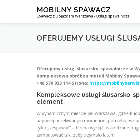
Skip
MOBILNY SPAWACZ
to
Spawacz z Dojazdem Warszawa / Usługi spawalnicze
content
OFERUJEMY USŁUGI ŚLU
Oferujemy usługi ślusarsko-spawalnicze w W
kompleksowa obróbka metali
Mobilny Spawac
+48 570 933 114
Strona:
https://mobilnyserwi
Kompleksowe usługi ślusarsko-sp
element
W dynamicznym mieście jak Warszawa, gdzie budow
najmniej oczekiwanym momencie, potrzebujesz par
tylko „zespawać” – trzeba wyciąć uszkodzone frag
zamontować tak, żeby trzymało latami.