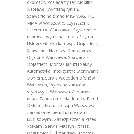
okolicach. Posiadamy też
Mobilną
Naprawę i wymianę rynien
,
Spawanie na zimno MIG/MAG, TIG,
MMA w Warszawie
,
Czyszczenie
Laserem w Warszawie
.
Czyszczenie
naprawa, wymiana i montaż rynien
,
Usługi szlifierką kątową z Dojazdem
,
Spawanie i Naprawa Kontenerów
Ogrodnik Warszawa
,
Spawacz z
Dojazdem
,
Montaż Jacuzi i Sauny
.
Automatyka, Inteligentne Sterowanie
Domem
.
Serwis wideodomofonów
Warszawa
,
Wymiana zamków
szyfrowych Warszawa
.
Ai homes
dubai
.
Zabezpieczenia domów Przed
Dzikami
,
Montaż okapu Warszawa
.
Zarządzanie nieruchomościami
luksusowymi
,
Zabezpieczenia Przed
Ptakami
,
Serwis Maszyn Fitness
,
Odgrzybianie Klimatyzacji
,
Montaż i