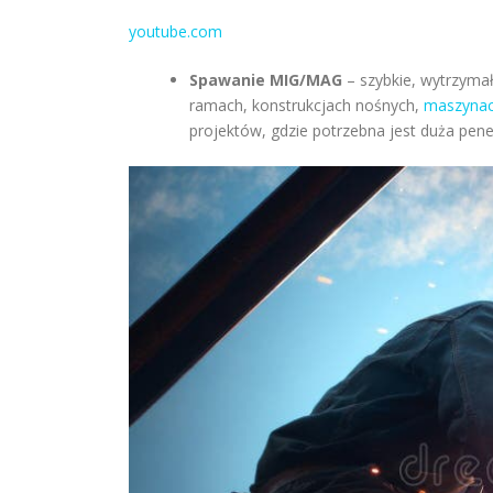
youtube.com
Spawanie MIG/MAG
– szybkie, wytrzymałe
ramach, konstrukcjach nośnych,
maszynac
projektów, gdzie potrzebna jest duża penetr