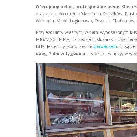
Oferujemy pełne, profesjonalne usługi ślusa
oraz okolic do około 40 km (m.in. Pruszków, Pias
Wołomin, Marki, Legionowo, Otwock, Chotomów, Ja
Przyjeżdżamy własnym, w pełni wyposażonym bus
MIG/MAG i MMA, narzędziami ślusarskimi, szlifierk
BHP. Jesteśmy jednocześnie
spawaczem
, ślusarz
dobę, 7 dni w tygodniu
– w dzień, w nocy, w wee