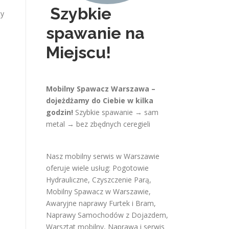
Szybkie
ty
spawanie na
Miejscu!
Mobilny Spawacz Warszawa –
dojeżdżamy do Ciebie w kilka
godzin!
Szybkie spawanie → sam
metal → bez zbędnych ceregieli
Nasz mobilny serwis w Warszawie
oferuje wiele usług:
Pogotowie
Hydrauliczne
,
Czyszczenie Parą
,
Mobilny Spawacz w Warszawie
,
Awaryjne naprawy Furtek i Bram
,
Naprawy Samochodów z Dojazdem
,
Warsztat mobilny
,
Naprawa i serwis