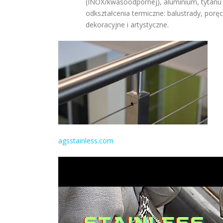
(INOX/kwasoodpornej), aluminium, tytanu i
odkształcenia termiczne: balustrady, porę
dekoracyjne i artystyczne.
agsstainless.com