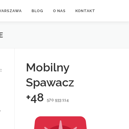
WARSZAWA
BLOG
O NAS
KONTAKT
E
Mobilny
:
Spawacz
+48
570 933 114
y