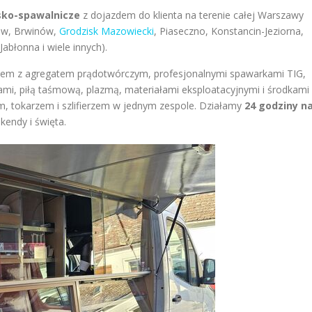
rsko-spawalnicze
z dojazdem do klienta na terenie całej Warszawy
tów, Brwinów,
Grodzisk Mazowiecki
, Piaseczno, Konstancin-Jeziorna,
błonna i wiele innych).
em z agregatem prądotwórczym, profesjonalnymi spawarkami TIG,
ami, piłą taśmową, plazmą, materiałami eksploatacyjnymi i środkami
em, tokarzem i szlifierzem w jednym zespole. Działamy
24 godziny n
kendy i święta.