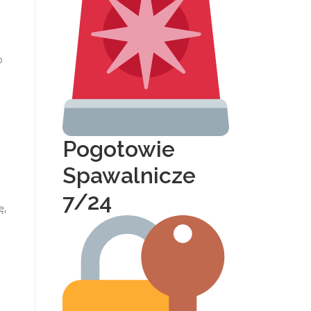
–
o
Pogotowie
Spawalnicze
7/24
ę,