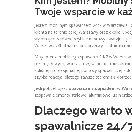
Kim jestem? Mobilny
Twoje wsparcie w każ
Jestem mobilnym spawaczem 24/7 w Warszawie i od
klienta na terenie całej Warszawy oraz okolic. Sp
wykonując zarówno szybkie naprawy awaryjne, jak
Warszawa 24h działam bez przerwy —
dniem i no
Moja oferta mobilnego spawania 24/7 w Warszawie
przemysłowych, warsztatów, wspólnot mieszkaniow
solidnej i profesjonalnej pomocy spawalniczej z 
szybka reakcja, dlatego zawsze staram się dotrzeć 
Jeśli potrzebujesz
spawacza z dojazdem w War
zespawa elementy stalowe, aluminiowe lub nierdz
Dlaczego warto w
spawalnicze 24/