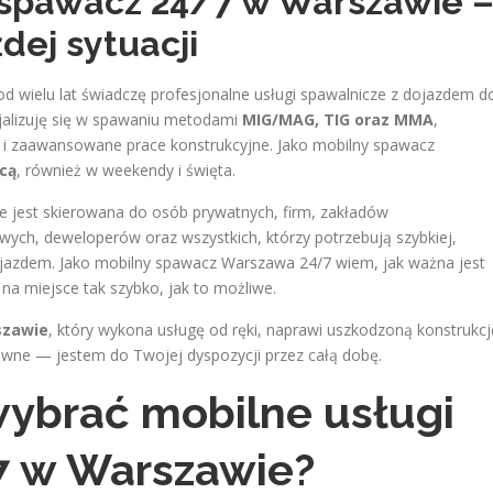
 spawacz 24/7 w Warszawie 
dej sytuacji
 wielu lat świadczę profesjonalne usługi spawalnicze z dojazdem d
ecjalizuję się w spawaniu metodami
MIG/MAG, TIG oraz MMA
,
 i zaawansowane prace konstrukcyjne. Jako mobilny spawacz
cą
, również w weekendy i święta.
 jest skierowana do osób prywatnych, firm, zakładów
ych, deweloperów oraz wszystkich, którzy potrzebują szybkiej,
dojazdem. Jako mobilny spawacz Warszawa 24/7 wiem, jak ważna jest
na miejsce tak szybko, jak to możliwe.
szawie
, który wykona usługę od ręki, naprawi uszkodzoną konstrukcj
ewne — jestem do Twojej dyspozycji przez całą dobę.
ybrać mobilne usługi
7 w Warszawie?