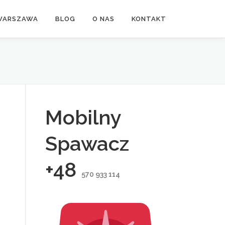
WARSZAWA
BLOG
O NAS
KONTAKT
Mobilny
Spawacz
+48
570 933 114