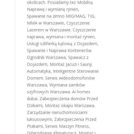
okolicach. Posiadamy też
Mobilną
Naprawę i wymianę rynien
,
Spawanie na zimno MIG/MAG, TIG,
MMA w Warszawie
,
Czyszczenie
Laserem w Warszawie
.
Czyszczenie
naprawa, wymiana i montaż rynien
,
Usługi szlifierką kątową z Dojazdem
,
Spawanie i Naprawa Kontenerów
Ogrodnik Warszawa
,
Spawacz z
Dojazdem
,
Montaż Jacuzi i Sauny
.
Automatyka, Inteligentne Sterowanie
Domem
.
Serwis wideodomofonów
Warszawa
,
Wymiana zamków
szyfrowych Warszawa
.
Ai homes
dubai
.
Zabezpieczenia domów Przed
Dzikami
,
Montaż okapu Warszawa
.
Zarządzanie nieruchomościami
luksusowymi
,
Zabezpieczenia Przed
Ptakami
,
Serwis Maszyn Fitness
,
Odgrzybianie Klimatyzacji
,
Montaż i