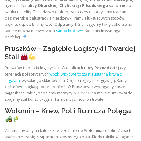
tężniach. Na
ulicy Oborskiej
,
Chylickiej
i
Piłsudskiego
spawanie to
sztuka dla elity. Tu niełatwo o błoto, za to często spotykamy ułamane,
designerskie balustrady z nierdzewki, ramy z luksusowych stopów i
piękne, ciężkie bramy kute. Odpalamy TIG-a i szyjemy tak gładko, że na
spoinę można nałożyć wosk
samochodowy
. Konstancin wymaga
perfekcji!
Pruszków – Zagłębie Logistyki i Twardej
Stali
Pruszków to bestia logistyczna. W okolicach
ulicy Poznańskiej
czy
terenach pofabrycznych
wózki widłowe toczą nieustanną bitwę z
regałami
wysokiego składowania. Często regały przegrywają. Ramy
ciężarówek pękają od przeciążeń. W Pruszkowie wyciągamy nasze
najgrubsze kable, odpalamy maszyny MIG/MAG na maksimum i twardo
spajamy stal konstrukcyjną. Tu musi być mocno i trwale!
Wołomin – Krew, Pot i Rolnicza Potęga
Zmieniamy buty na kalosze i wjeżdżamy do Wołomina i okolic. Zapach
spalin miesza się z zapachem skoszonego pola. Kiedy rolnikowi pęknie