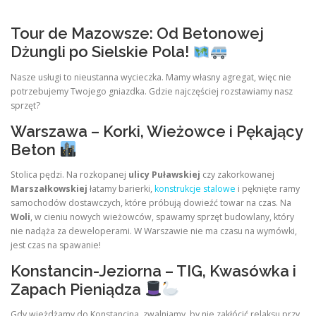
Tour de Mazowsze: Od Betonowej
Dżungli po Sielskie Pola!
Nasze usługi to nieustanna wycieczka. Mamy własny agregat, więc nie
potrzebujemy Twojego gniazdka. Gdzie najczęściej rozstawiamy nasz
sprzęt?
Warszawa – Korki, Wieżowce i Pękający
Beton
Stolica pędzi. Na rozkopanej
ulicy Puławskiej
czy zakorkowanej
Marszałkowskiej
łatamy barierki,
konstrukcje stalowe
i pęknięte ramy
samochodów dostawczych, które próbują dowieźć towar na czas. Na
Woli
, w cieniu nowych wieżowców, spawamy sprzęt budowlany, który
nie nadąża za deweloperami. W Warszawie nie ma czasu na wymówki,
jest czas na spawanie!
Konstancin-Jeziorna – TIG, Kwasówka i
Zapach Pieniądza
Gdy wjeżdżamy do Konstancina, zwalniamy, by nie zakłócić relaksu przy