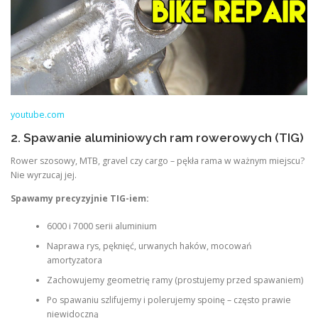
youtube.com
2. Spawanie aluminiowych ram rowerowych (TIG)
Rower szosowy, MTB, gravel czy cargo – pękła rama w ważnym miejscu?
Nie wyrzucaj jej.
Spawamy precyzyjnie TIG-iem:
6000 i 7000 serii aluminium
Naprawa rys, pęknięć, urwanych haków, mocowań
amortyzatora
Zachowujemy geometrię ramy (prostujemy przed spawaniem)
Po spawaniu szlifujemy i polerujemy spoinę – często prawie
niewidoczną