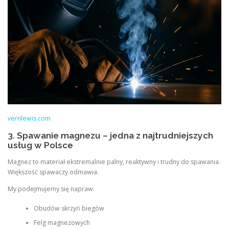
vernlewis.com
3. Spawanie magnezu – jedna z najtrudniejszych
usług w Polsce
Magnez to materiał ekstremalnie palny, reaktywny i trudny do spawania.
Większość spawaczy odmawia.
My podejmujemy się napraw:
Obudów skrzyń biegów
Felg magnezowych