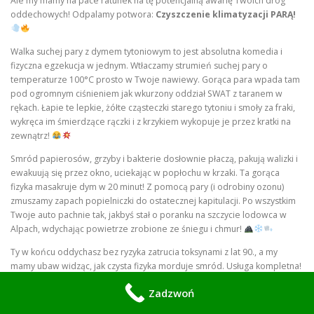
Ale my mamy na pace ratunek na tę potencjalną awarię Twoich dróg
oddechowych! Odpalamy potwora:
Czyszczenie klimatyzacji PARĄ!
Walka suchej pary z dymem tytoniowym to jest absolutna komedia i
fizyczna egzekucja w jednym. Wtłaczamy strumień suchej pary o
temperaturze 100°C prosto w Twoje nawiewy. Gorąca para wpada tam
pod ogromnym ciśnieniem jak wkurzony oddział SWAT z taranem w
rękach. Łapie te lepkie, żółte cząsteczki starego tytoniu i smoły za fraki,
wykręca im śmierdzące rączki i z krzykiem wykopuje je przez kratki na
zewnątrz!
Smród papierosów, grzyby i bakterie dosłownie płaczą, pakują walizki i
ewakuują się przez okno, uciekając w popłochu w krzaki. Ta gorąca
fizyka masakruje dym w 20 minut! Z pomocą pary (i odrobiny ozonu)
zmuszamy zapach popielniczki do ostatecznej kapitulacji. Po wszystkim
Twoje auto pachnie tak, jakbyś stał o poranku na szczycie lodowca w
Alpach, wdychając powietrze zrobione ze śniegu i chmur!
Ty w końcu oddychasz bez ryzyka zatrucia toksynami z lat 90., a my
mamy ubaw widząc, jak czysta fizyka morduje smród. Usługa kompletna!
Zadzwoń