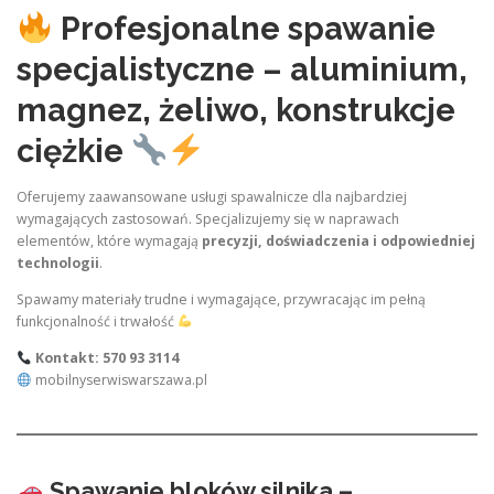
Profesjonalne spawanie
specjalistyczne – aluminium,
magnez, żeliwo, konstrukcje
ciężkie
Oferujemy zaawansowane usługi spawalnicze dla najbardziej
wymagających zastosowań. Specjalizujemy się w naprawach
elementów, które wymagają
precyzji, doświadczenia i odpowiedniej
technologii
.
Spawamy materiały trudne i wymagające, przywracając im pełną
funkcjonalność i trwałość
Kontakt: 570 93 3114
mobilnyserwiswarszawa.pl
Spawanie bloków silnika –