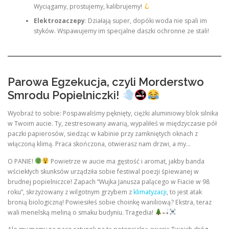
Wyciągamy, prostujemy, kalibrujemy!
Elektrozaczepy
: Działają super, dopóki woda nie spali im
styków. Wspawujemy im specjalne daszki ochronne ze stali!
Parowa Egzekucja, czyli Morderstwo
Smrodu Popielniczki!
Wyobraź to sobie: Pospawaliśmy pęknięty, ciężki aluminiowy blok silnika
w Twoim aucie. Ty, zestresowany awarią, wypaliłeś w międzyczasie pół
paczki papierosów, siedząc w kabinie przy zamkniętych oknach z
włączoną klimą. Praca skończona, otwierasz nam drzwi, a my…
O PANIE!
Powietrze w aucie ma gęstość i aromat, jakby banda
wściekłych skunksów urządziła sobie festiwal poezji śpiewanej w
brudnej popielniczce! Zapach “Wujka Janusza palącego w Fiacie w 98
roku”, skrzyżowany z wilgotnym grzybem z
klimatyzacji
, to jest atak
bronią biologiczną! Powiesiłeś sobie choinkę waniliową? Ekstra, teraz
wali menelską meliną o smaku budyniu. Tragedia!