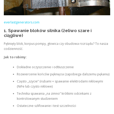
everlastgenerators.com
1. Spawanie bloków silnika (żeliwo szare i
ciągliwe)
Pęknięty blok, korpus pompy, głowica czy obudowa rozrządu? To nasza
codzienność.
Jak to robimy:
Dokładne oczyszczenie i odtłuszczenie
Rozwiercenie końców pęknięcia (zapobiega dalszemu pękaniu)
Często „szycie” śrubami + spawanie elektrodami niklowymi
(NiFe lub czysto niklowe)
Technika spawania „na zimno” krótkimi odcinkami z
kontrolowanym studzeniem
Ostateczne szlifowanie i test szczelności