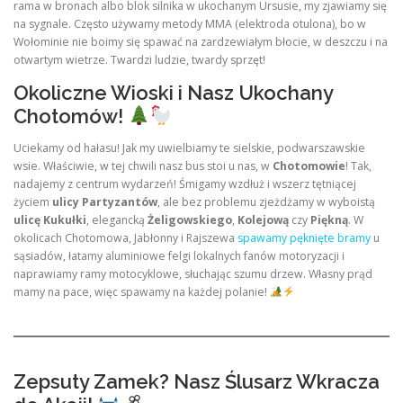
rama w bronach albo blok silnika w ukochanym Ursusie, my zjawiamy się
na sygnale. Często używamy metody MMA (elektroda otulona), bo w
Wołominie nie boimy się spawać na zardzewiałym błocie, w deszczu i na
otwartym wietrze. Twardzi ludzie, twardy sprzęt!
Okoliczne Wioski i Nasz Ukochany
Chotomów!
Uciekamy od hałasu! Jak my uwielbiamy te sielskie, podwarszawskie
wsie. Właściwie, w tej chwili nasz bus stoi u nas, w
Chotomowie
! Tak,
nadajemy z centrum wydarzeń! Śmigamy wzdłuż i wszerz tętniącej
życiem
ulicy Partyzantów
, ale bez problemu zjeżdżamy w wyboistą
ulicę Kukułki
, elegancką
Żeligowskiego
,
Kolejową
czy
Piękną
. W
okolicach Chotomowa, Jabłonny i Rajszewa
spawamy pęknięte bramy
u
sąsiadów, łatamy aluminiowe felgi lokalnych fanów motoryzacji i
naprawiamy ramy motocyklowe, słuchając szumu drzew. Własny prąd
mamy na pace, więc spawamy na każdej polanie!
Zepsuty Zamek? Nasz Ślusarz Wkracza