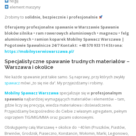
felgę
element maszyny
Zrobimy to
solidnie, bezpiecznie i profesjonalnie
Oferujemy profesjonalne spawanie w Warszawie
Spawanie
bloków silnika • ram rowerowych aluminiowych • magnezu • felg
aluminiowych • ramion koparek
Mobilny Spawacz Warszawa |
Pogotowie Spawalnicze 24/7
Kontakt: +48 570 933 114
Strona:
https://mobilnyserwiswarszawa.pl/
Specjalistyczne spawanie trudnych materiałów –
Warszawa i okolice
Nie każde spawanie jest takie samo. Są naprawy, przy których zwykły
spawacz
mówi „to się nie da”. My przyjeżdżamy i robimy.
Mobilny Spawacz Warszawa
specjalizuje się w
profesjonalnym
spawaniu
najbardziej wymagających materiałów i elementów – tam,
gdzie liczy się precyzja, wiedza materiałowa i doświadczenie.
Przyjeżdżamy bezpośrednio do Ciebie z własnym agregatem, pełnym
osprzętem TIG/MIG/MMA oraz gazami osłonowymi.
Obsługujemy całą Warszawę + okolice do ~40 km (Pruszków, Piastów,
Brwinów, Grodzisk, Piaseczno, Konstancin, Wołomin, Marki, Legionowo,