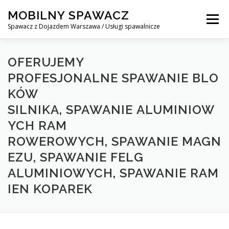
Skip
MOBILNY SPAWACZ
to
Menu
content
Spawacz z Dojazdem Warszawa / Usługi spawalnicze
MOBILNY SPAWACZ WARSZAWA
BLOG
O NAS
OFERUJEMY
PROFESJONALNE SPAWANIE BLO
KÓW
KONTAKT
SILNIKA, SPAWANIE ALUMINIOW
YCH RAM
ROWEROWYCH, SPAWANIE MAGN
EZU, SPAWANIE FELG
ALUMINIOWYCH, SPAWANIE RAM
IEN KOPAREK