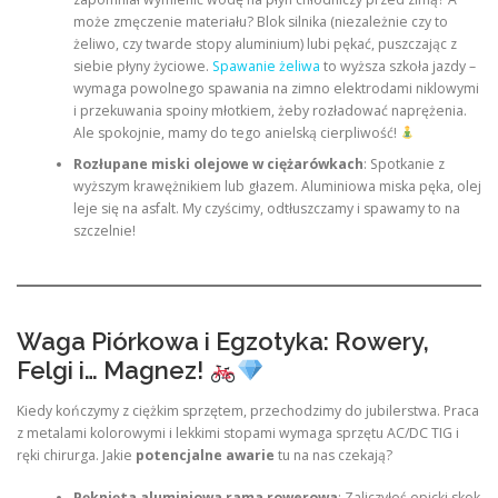
może zmęczenie materiału? Blok silnika (niezależnie czy to
żeliwo, czy twarde stopy aluminium) lubi pękać, puszczając z
siebie płyny życiowe.
Spawanie żeliwa
to wyższa szkoła jazdy –
wymaga powolnego spawania na zimno elektrodami niklowymi
i przekuwania spoiny młotkiem, żeby rozładować naprężenia.
Ale spokojnie, mamy do tego anielską cierpliwość!
Rozłupane miski olejowe w ciężarówkach
: Spotkanie z
wyższym krawężnikiem lub głazem. Aluminiowa miska pęka, olej
leje się na asfalt. My czyścimy, odtłuszczamy i spawamy to na
szczelnie!
Waga Piórkowa i Egzotyka: Rowery,
Felgi i… Magnez!
Kiedy kończymy z ciężkim sprzętem, przechodzimy do jubilerstwa. Praca
z metalami kolorowymi i lekkimi stopami wymaga sprzętu AC/DC TIG i
ręki chirurga. Jakie
potencjalne awarie
tu na nas czekają?
Pęknięta aluminiowa rama rowerowa
: Zaliczyłeś epicki skok