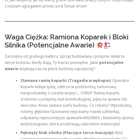
z naszym agregatem prosto pod Twoje drzwi!
Waga Ciężka: Ramiona Koparek i Bloki
Silnika (Potencjalne Awarie)
Zacznijmy od grubego kalibru. Sprzęt budowlany i potężne silniki to
serce biznesu. Kiedy stają, Ty tracisz pieniądze. Jakie
potencjalne
awarie
wzywają nas na place budowy najczęściej?
Złamane ramię koparki (Tragedia w wykopie)
: Operator
koparki ładuje łyżkę, uderza w podziemną, betonową
niespodziankę z czasów wojny i…
CHRUP
. Ramię koparki,
zrobione z potężnej stali konstrukcyjnej, pęka na spawie lub
sworzniu. Krew zalewa szefa budowy. Co robimy? Wjeżdżamy,
robimy głębokie fazowanie (wycinamy rowek szlifierką),
odpalamy najmocniejsze spawarki MIG/MAG i kładziemy spoiny
wielościegowe, które przetrwają uderzenie meteorytu!
Pęknięty blok silnika (Płaczące serce maszyny)
: Ktoś
zapomniał wymienić wodę na płyn chłodniczy przed zimą? A