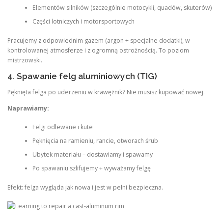
Elementów silników (szczególnie motocykli, quadów, skuterów)
Części lotniczych i motorsportowych
Pracujemy z odpowiednim gazem (argon + specjalne dodatki), w
kontrolowanej atmosferze i z ogromną ostrożnością. To poziom
mistrzowski.
4. Spawanie felg aluminiowych (TIG)
Pęknięta felga po uderzeniu w krawężnik? Nie musisz kupować nowej.
Naprawiamy:
Felgi odlewane i kute
Pęknięcia na ramieniu, rancie, otworach śrub
Ubytek materiału – dostawiamy i spawamy
Po spawaniu szlifujemy + wyważamy felgę
Efekt: felga wygląda jak nowa i jest w pełni bezpieczna.