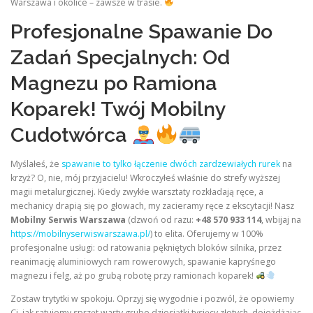
Warszawa i okolice – zawsze w trasie.
Profesjonalne Spawanie Do
Zadań Specjalnych: Od
Magnezu po Ramiona
Koparek! Twój Mobilny
Cudotwórca
Myślałeś, że
spawanie to tylko łączenie dwóch zardzewiałych rurek
na
krzyż? O, nie, mój przyjacielu! Wkroczyłeś właśnie do strefy wyższej
magii metalurgicznej. Kiedy zwykłe warsztaty rozkładają ręce, a
mechanicy drapią się po głowach, my zacieramy ręce z ekscytacji! Nasz
Mobilny Serwis Warszawa
(dzwoń od razu:
+48 570 933 114
, wbijaj na
https://mobilnyserwiswarszawa.pl/
) to elita. Oferujemy w 100%
profesjonalne usługi: od ratowania pękniętych bloków silnika, przez
reanimację aluminiowych ram rowerowych, spawanie kapryśnego
magnezu i felg, aż po grubą robotę przy ramionach koparek!
Zostaw trytytki w spokoju. Oprzyj się wygodnie i pozwól, że opowiemy
Ci, jak ratujemy sprzęt warty grube dziesiątki tysięcy złotych, dojeżdżając