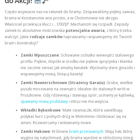
do Akcji!
Często wzywacie nas na ratunek do bramy. Zespawaliśmy piękny zawias,
brama w Konstancinie wisi prosto, a w Chotomowie nie skrzypi.
Właściciel przekręca klucz i…
STRZĘP
. Mechanizm się rozpadł. Zepsuty
zamek to absolutnie mistrzowska
potencjalna awaria
, z którą trzeba
walczyć. Jakie
rodzaje zamków
naprawiamy i wspawujemy do Twoich
bram i konstrukcji?
Zamki Wpuszczane
: Schowane cichutko wewnątrz stalowego
profilu. Piękne, dopóki w środku nie pęknie sprężynka i klamka
nie zacznie zwisać jak smutny kwiatek. Wycinamy stare gniazdo i
wspawujemy nową, lśniącą kasetę!
Zamki Nawierzchniowe (Strażnicy Garażu)
: Grube, wielkie
puszki mocowane na zewnątrz. Idealne do stalowych wrót w
Pruszkowie. Gdy rdzewieją i stawiają opór, ucinamy je kątówką,
spawamy nową podstawę
i intruz nie ma wejścia.
Wkładki Bębenkowe
: Małe cwaniaczki, które uwielbiają
połykać kurz z polnych dróg w Wołominie i blokować się na
amen. Rozwiercamy i wstawiamy nowe.
Zamki Hakowe
: Królowie
bram przesuwnych
. Mają hak, który
wygina się natychmiast, gdy brama wjedzie w oblodzony śnieg.