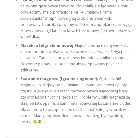
na swoim zjazdowym rowerze (downhill), ale lądowanie było…
powiedzmy, mało profesjonalne? Aluminiowa rama
powiedziała “chrup”. Rowery są zrobione z cienkich,
cieniowanych rurek. Spawamy je TIG-iem z aptekarską precyzją,
żebyś znów mógł latać po lasach bez obawy, że rower złoży się
w pół!
Masakra felgi aluminiowej
: Najechałeś na dziurę wielkości
leja po bombie w Warszawie z prędkością światła. Felga pęka
na rancie. Zamiast kupować nowy komplet za miliony monet,
dzwonisz po nas. Uzupełniamy ubytki, spawamy pęknięcia,
szlifujemy.
Spawanie magnezu (Igranie z ogniem!)
: O, to jest hit!
Magnez jest lżejszy od aluminium, niesamowicie wytrzymały,
często używany w karterach motocyklowych najwyższej klasy
czy profesjonalnych narzędziach. Problem? Opiłki magnezu są
skrajnie łatwopalne, a sam metal spawa się koszmarnie trudno.
Dla amatora to przepis na pożar. Dla nas? Kolejny wtorek w
biurze. Mamy odpowiednie spoiwa i wiedzę, by oswoić tę
bestię!