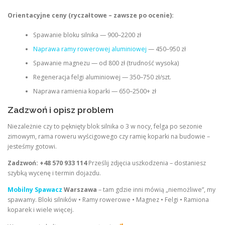
Orientacyjne ceny (ryczałtowe – zawsze po ocenie):
Spawanie bloku silnika — 900–2200 zł
Naprawa ramy rowerowej aluminiowej
— 450–950 zł
Spawanie magnezu — od 800 zł (trudność wysoka)
Regeneracja felgi aluminiowej — 350–750 zł/szt.
Naprawa ramienia koparki — 650–2500+ zł
Zadzwoń i opisz problem
Niezależnie czy to pęknięty blok silnika o 3 w nocy, felga po sezonie
zimowym, rama roweru wyścigowego czy ramię koparki na budowie –
jesteśmy gotowi.
Zadzwoń: +48 570 933 114
Prześlij zdjęcia uszkodzenia – dostaniesz
szybką wycenę i termin dojazdu.
Mobilny Spawacz
Warszawa
– tam gdzie inni mówią „niemożliwe”, my
spawamy. Bloki silników • Ramy rowerowe • Magnez • Felgi • Ramiona
koparek i wiele więcej.