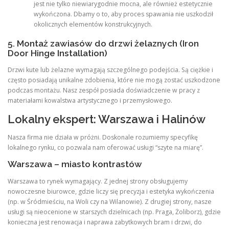
jest nie tylko niewiarygodnie mocna, ale również estetycznie
wykończona. Dbamy o to, aby proces spawania nie uszkodził
okolicznych elementów konstrukcyjnych.
5. Montaż zawiasów do drzwi żelaznych (Iron
Door Hinge Installation)
Drzwi kute lub żelazne wymagają szczególnego podejścia. Są ciężkie i
często posiadają unikalne zdobienia, które nie mogą zostać uszkodzone
podczas montażu. Nasz zespół posiada doświadczenie w pracy z
materiałami kowalstwa artystycznego i przemysłowego.
Lokalny ekspert: Warszawa i Halinów
Nasza firma nie działa w próżni. Doskonale rozumiemy specyfikę
lokalnego rynku, co pozwala nam oferować usługi “szyte na miarę”.
Warszawa – miasto kontrastów
Warszawa to rynek wymagający. Z jednej strony obsługujemy
nowoczesne biurowce, gdzie liczy się precyzja i estetyka wykończenia
(np. w Śródmieściu, na Woli czy na Wilanowie). Z drugiej strony, nasze
usługi są nieocenione w starszych dzielnicach (np. Praga, Żoliborz), gdzie
konieczna jest renowacja i naprawa zabytkowych bram i drzwi, do