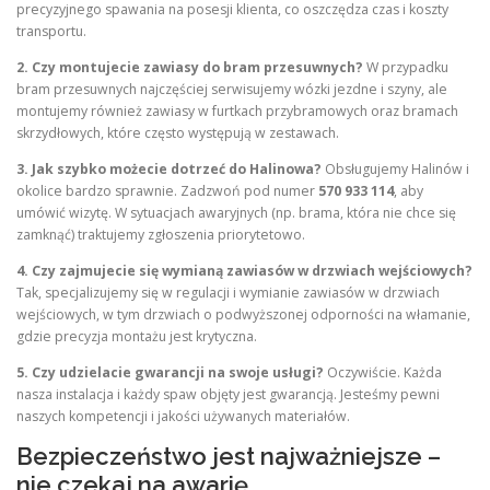
precyzyjnego spawania na posesji klienta, co oszczędza czas i koszty
transportu.
2. Czy montujecie zawiasy do bram przesuwnych?
W przypadku
bram przesuwnych najczęściej serwisujemy wózki jezdne i szyny, ale
montujemy również zawiasy w furtkach przybramowych oraz bramach
skrzydłowych, które często występują w zestawach.
3. Jak szybko możecie dotrzeć do Halinowa?
Obsługujemy Halinów i
okolice bardzo sprawnie. Zadzwoń pod numer
570 933 114
, aby
umówić wizytę. W sytuacjach awaryjnych (np. brama, która nie chce się
zamknąć) traktujemy zgłoszenia priorytetowo.
4. Czy zajmujecie się wymianą zawiasów w drzwiach wejściowych?
Tak, specjalizujemy się w regulacji i wymianie zawiasów w drzwiach
wejściowych, w tym drzwiach o podwyższonej odporności na włamanie,
gdzie precyzja montażu jest krytyczna.
5. Czy udzielacie gwarancji na swoje usługi?
Oczywiście. Każda
nasza instalacja i każdy spaw objęty jest gwarancją. Jesteśmy pewni
naszych kompetencji i jakości używanych materiałów.
Bezpieczeństwo jest najważniejsze –
nie czekaj na awarię