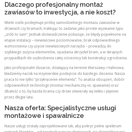
Dlaczego profesjonalny montaż
zawiasów to inwestycja, a nie koszt?
Wiele osób podejmuje próbę samodzielnego montażu zawiasów w
drzwiach czy bramach, traktując to zadanie jako proste wyzwanie typu
„zrób to sam”. Jednak doświadczenie pokazuje, że błędy popełnione na
etapie instalacji – niewłaściwe poziomowanie, brak odpowiedniego
wzmocnienia czy użycie niewłaściwych narzędzi – prowadzą do
szybkiego zużycia elementów, opadania skrzydeł bram, a w skrajnych
przypadkach do uszkodzenia całej ościeżnicy lub konstrukcji ogrodzenia.
Jako profesjonalni ślusarze, działający na terenie Warszawy i Halinowa,
kładziemy nacisk na inżynierskie podejście do każdego zlecenia. Nasza
praca to nie tylko “przykręcenie elementu”. To analiza obciążeń, dobór
odpowiednich technologii (montaż mechaniczny vs. spawanie) oraz
dbałość o to, by każda brama czy drzwi otwierały się lekko i płynnie
przez długie lata.
Nasza oferta: Specjalistyczne usługi
montażowe i spawalnicze
Nasze usługi zostały zaprojektowane tak, aby pokryć pełne spektrum
potrzeb klientów – od prostych napraw domowych, po skomplikowane