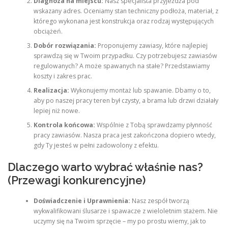
Diagnoza na miejscu:
Nasz specjalista przyjeżdża pod
wskazany adres. Oceniamy stan techniczny podłoża, materiał, z
którego wykonana jest konstrukcja oraz rodzaj występujących
obciążeń.
Dobór rozwiązania:
Proponujemy zawiasy, które najlepiej
sprawdzą się w Twoim przypadku. Czy potrzebujesz zawiasów
regulowanych? A może spawanych na stałe? Przedstawiamy
koszty i zakres prac.
Realizacja:
Wykonujemy montaż lub spawanie. Dbamy o to,
aby po naszej pracy teren był czysty, a brama lub drzwi działały
lepiej niż nowe.
Kontrola końcowa:
Wspólnie z Tobą sprawdzamy płynność
pracy zawiasów. Nasza praca jest zakończona dopiero wtedy,
gdy Ty jesteś w pełni zadowolony z efektu.
Dlaczego warto wybrać właśnie nas?
(Przewagi konkurencyjne)
Doświadczenie i Uprawnienia:
Nasz zespół tworzą
wykwalifikowani ślusarze i spawacze z wieloletnim stażem. Nie
uczymy się na Twoim sprzęcie – my po prostu wiemy, jak to