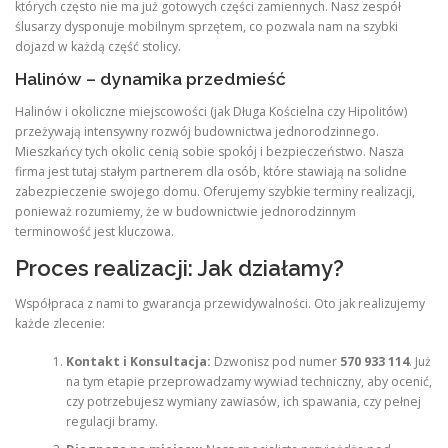
których często nie ma już gotowych części zamiennych. Nasz zespół
ślusarzy dysponuje mobilnym sprzętem, co pozwala nam na szybki
dojazd w każdą część stolicy.
Halinów – dynamika przedmieść
Halinów i okoliczne miejscowości (jak Długa Kościelna czy Hipolitów)
przeżywają intensywny rozwój budownictwa jednorodzinnego.
Mieszkańcy tych okolic cenią sobie spokój i bezpieczeństwo. Nasza
firma jest tutaj stałym partnerem dla osób, które stawiają na solidne
zabezpieczenie swojego domu. Oferujemy szybkie terminy realizacji,
ponieważ rozumiemy, że w budownictwie jednorodzinnym
terminowość jest kluczowa.
Proces realizacji: Jak działamy?
Współpraca z nami to gwarancja przewidywalności. Oto jak realizujemy
każde zlecenie:
Kontakt i Konsultacja:
Dzwonisz pod numer
570 933 114
. Już
na tym etapie przeprowadzamy wywiad techniczny, aby ocenić,
czy potrzebujesz wymiany zawiasów, ich spawania, czy pełnej
regulacji bramy.