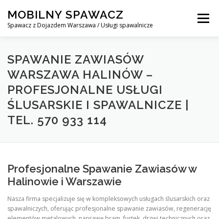
Skip
MOBILNY SPAWACZ
to
Menu
content
Spawacz z Dojazdem Warszawa / Usługi spawalnicze
MOBILNY SPAWACZ WARSZAWA
BLOG
O NAS
SPAWANIE ZAWIASÓW
WARSZAWA HALINÓW –
PROFESJONALNE USŁUGI
KONTAKT
ŚLUSARSKIE I SPAWALNICZE |
TEL. 570 933 114
Profesjonalne Spawanie Zawiasów w
Halinowie i Warszawie
Nasza firma specjalizuje się w kompleksowych usługach ślusarskich oraz
spawalniczych, oferując profesjonalne spawanie zawiasów, regenerację
elementów metalowych, naprawę bram, furtek, drzwi technicznych oraz