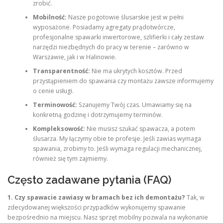
zrobić.
Mobilność:
Nasze pogotowie ślusarskie jest w pełni
wyposażone. Posiadamy agregaty prądotwórcze,
profesjonalne spawarki inwertorowe, szlifierki i cały zestaw
narzędzi niezbędnych do pracy w terenie – zarówno w
Warszawie, jak i w Halinowie.
Transparentność:
Nie ma ukrytych kosztów. Przed
przystąpieniem do spawania czy montażu zawsze informujemy
o cenie usługi.
Terminowość:
Szanujemy Twój czas. Umawiamy się na
konkretną godzinę i dotrzymujemy terminów.
Kompleksowość:
Nie musisz szukać spawacza, a potem
ślusarza. My łączymy obie te profesje. Jeśli zawias wymaga
spawania, zrobimy to. Jeśli wymaga regulacji mechanicznej,
również się tym zajmiemy.
Często zadawane pytania (FAQ)
1. Czy spawacie zawiasy w bramach bez ich demontażu?
Tak, w
zdecydowanej większości przypadków wykonujemy spawanie
bezpośrednio na miejscu. Nasz sprzęt mobilny pozwala na wykonanie