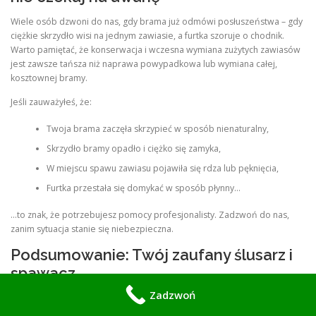
Wiele osób dzwoni do nas, gdy brama już odmówi posłuszeństwa – gdy
ciężkie skrzydło wisi na jednym zawiasie, a furtka szoruje o chodnik.
Warto pamiętać, że konserwacja i wczesna wymiana zużytych zawiasów
jest zawsze tańsza niż naprawa powypadkowa lub wymiana całej,
kosztownej bramy.
Jeśli zauważyłeś, że:
Twoja brama zaczęła skrzypieć w sposób nienaturalny,
Skrzydło bramy opadło i ciężko się zamyka,
W miejscu spawu zawiasu pojawiła się rdza lub pęknięcia,
Furtka przestała się domykać w sposób płynny…
…to znak, że potrzebujesz pomocy profesjonalisty. Zadzwoń do nas,
zanim sytuacja stanie się niebezpieczna.
Podsumowanie: Twój zaufany ślusarz i
spawacz
Zadzwoń
Nasza firma to synonim jakości w branży usług ślusarskich na terenie
Warszawy i Halinowa. Łączymy nowoczesną technologię z tradycyjnym,