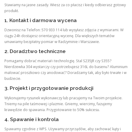
Stawiamy na jasne zasady. Wiesz za co płacisz i kiedy odbierasz gotowy
produkt.
1. Kontakt i darmowa wycena
Dzwonisz na Telefon: 570 933 114 lub wysyłasz zdjęcia z wymiarami. W
ciągu 24h dostajesz orientacyjną wycenę. Dla większych tematów
umawiamy bezpłatny pomiar w Radzyminie i Warszawie.
2. Doradztwo techniczne
Pomagamy dobrać materiał i technologię. Stal S235JR czy S355?
Nierdzewka 304 wystarczy czy potrzebujesz 316L do basenu? Aluminium
malować proszkowo czy anodować? Doradzamy tak, aby było trwałe i w
budżecie.
3. Projekt i przygotowanie produkcji
Wykonujemy rysunek wykonawczy lub pracujemy na Twoim projekcie.
Tniemy na pile taśmowej i plazmie. Gniemy, wiercimy, fazujemy
krawędzie do spawania. Przygotowanie to 50% sukcesu.
4. Spawanie i kontrola
Spawamy zgodnie z WPS. Używamy przyrządów, aby zachować kąty i