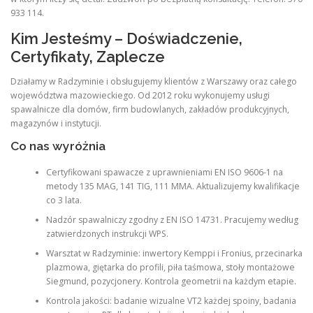
933 114.
Kim Jesteśmy – Doświadczenie,
Certyfikaty, Zaplecze
Działamy w Radzyminie i obsługujemy klientów z Warszawy oraz całego
województwa mazowieckiego. Od 2012 roku wykonujemy usługi
spawalnicze dla domów, firm budowlanych, zakładów produkcyjnych,
magazynów i instytucji.
Co nas wyróżnia
Certyfikowani spawacze z uprawnieniami EN ISO 9606-1 na
metody 135 MAG, 141 TIG, 111 MMA. Aktualizujemy kwalifikacje
co 3 lata.
Nadzór spawalniczy zgodny z EN ISO 14731. Pracujemy według
zatwierdzonych instrukcji WPS.
Warsztat w Radzyminie: inwertory Kemppi i Fronius, przecinarka
plazmowa, giętarka do profili, piła taśmowa, stoły montażowe
Siegmund, pozycjonery. Kontrola geometrii na każdym etapie.
Kontrola jakości: badanie wizualne VT2 każdej spoiny, badania