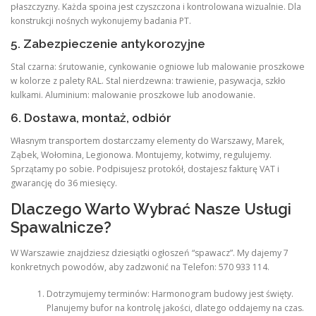
płaszczyzny. Każda spoina jest czyszczona i kontrolowana wizualnie. Dla
konstrukcji nośnych wykonujemy badania PT.
5. Zabezpieczenie antykorozyjne
Stal czarna: śrutowanie, cynkowanie ogniowe lub malowanie proszkowe
w kolorze z palety RAL. Stal nierdzewna: trawienie, pasywacja, szkło
kulkami. Aluminium: malowanie proszkowe lub anodowanie.
6. Dostawa, montaż, odbiór
Własnym transportem dostarczamy elementy do Warszawy, Marek,
Ząbek, Wołomina, Legionowa. Montujemy, kotwimy, regulujemy.
Sprzątamy po sobie. Podpisujesz protokół, dostajesz fakturę VAT i
gwarancję do 36 miesięcy.
Dlaczego Warto Wybrać Nasze Usługi
Spawalnicze?
W Warszawie znajdziesz dziesiątki ogłoszeń “spawacz”. My dajemy 7
konkretnych powodów, aby zadzwonić na Telefon: 570 933 114.
Dotrzymujemy terminów: Harmonogram budowy jest święty.
Planujemy bufor na kontrolę jakości, dlatego oddajemy na czas.