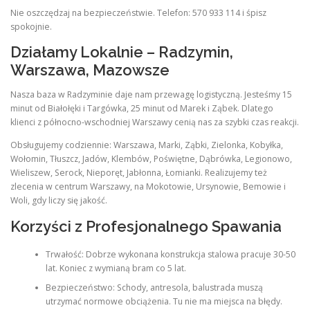
Nie oszczędzaj na bezpieczeństwie. Telefon: 570 933 114 i śpisz
spokojnie.
Działamy Lokalnie – Radzymin,
Warszawa, Mazowsze
Nasza baza w Radzyminie daje nam przewagę logistyczną. Jesteśmy 15
minut od Białołęki i Targówka, 25 minut od Marek i Ząbek. Dlatego
klienci z północno-wschodniej Warszawy cenią nas za szybki czas reakcji.
Obsługujemy codziennie: Warszawa, Marki, Ząbki, Zielonka, Kobyłka,
Wołomin, Tłuszcz, Jadów, Klembów, Poświętne, Dąbrówka, Legionowo,
Wieliszew, Serock, Nieporęt, Jabłonna, Łomianki. Realizujemy też
zlecenia w centrum Warszawy, na Mokotowie, Ursynowie, Bemowie i
Woli, gdy liczy się jakość.
Korzyści z Profesjonalnego Spawania
Trwałość: Dobrze wykonana konstrukcja stalowa pracuje 30-50
lat. Koniec z wymianą bram co 5 lat.
Bezpieczeństwo: Schody, antresola, balustrada muszą
utrzymać normowe obciążenia. Tu nie ma miejsca na błędy.