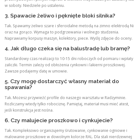
w soboty. Niedziele po ustaleniu.
3. Spawacie żeliwo i pęknięte bloki silnika?
Tak. Spawamy żeliwo szare i sferoidalne metodą na zimno elektrodą Ni
oraz na gorąco. Wymaga to podgrzewania i wolnego studzenia.
Naprawiamy korpusy maszyn, kolektory, piece. Wyślij zdjęcie do oceny.
4. Jak długo czeka się na balustradę lub bramę?
Standardowy czas realizacji to 10-15 dni roboczych od pomiaru i wpłaty
zaliczki. Termin zależy od obłożenia cynkowni i lakierni proszkowej.
Zawsze podajemy datę w umowie.
5. Czy mogę dostarczyć własny materiał do
spawania?
Tak. Możesz przywieźć profile do naszego warsztatu w Radzyminie.
Rozliczamy wtedy tylko robociznę. Pamiętaj, materiał musi mieć atest,
jeśli konstrukcja jest nośna.
6. Czy malujecie proszkowo i cynkujecie?
Tak. Kompleksowo organizujemy śrutowanie, cynkowanie ogniowe i
malowanie proszkowe w dowolnym kolorze RAL. Dla stali nierdzewnej