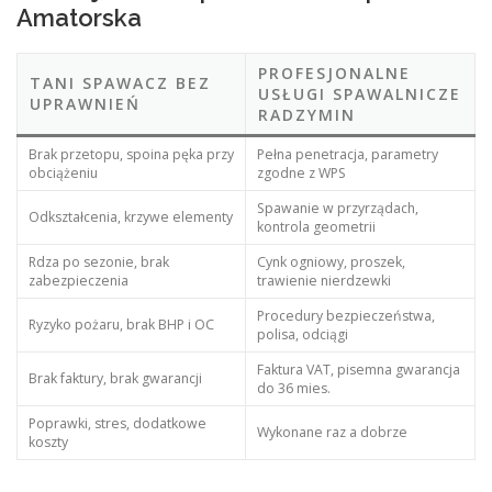
Amatorska
PROFESJONALNE
TANI SPAWACZ BEZ
USŁUGI SPAWALNICZE
UPRAWNIEŃ
RADZYMIN
Brak przetopu, spoina pęka przy
Pełna penetracja, parametry
obciążeniu
zgodne z WPS
Spawanie w przyrządach,
Odkształcenia, krzywe elementy
kontrola geometrii
Rdza po sezonie, brak
Cynk ogniowy, proszek,
zabezpieczenia
trawienie nierdzewki
Procedury bezpieczeństwa,
Ryzyko pożaru, brak BHP i OC
polisa, odciągi
Faktura VAT, pisemna gwarancja
Brak faktury, brak gwarancji
do 36 mies.
Poprawki, stres, dodatkowe
Wykonane raz a dobrze
koszty