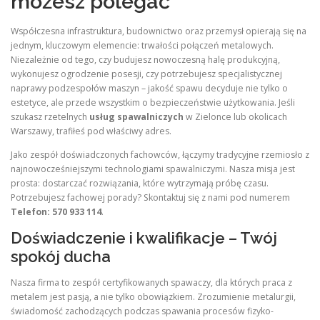
możesz polegać
Współczesna infrastruktura, budownictwo oraz przemysł opierają się na
jednym, kluczowym elemencie: trwałości połączeń metalowych.
Niezależnie od tego, czy budujesz nowoczesną halę produkcyjną,
wykonujesz ogrodzenie posesji, czy potrzebujesz specjalistycznej
naprawy podzespołów maszyn – jakość spawu decyduje nie tylko o
estetyce, ale przede wszystkim o bezpieczeństwie użytkowania. Jeśli
szukasz rzetelnych
usług spawalniczych
w Zielonce lub okolicach
Warszawy, trafiłeś pod właściwy adres.
Jako zespół doświadczonych fachowców, łączymy tradycyjne rzemiosło z
najnowocześniejszymi technologiami spawalniczymi. Nasza misja jest
prosta: dostarczać rozwiązania, które wytrzymają próbę czasu.
Potrzebujesz fachowej porady? Skontaktuj się z nami pod numerem
Telefon: 570 933 114
.
Doświadczenie i kwalifikacje – Twój
spokój ducha
Nasza firma to zespół certyfikowanych spawaczy, dla których praca z
metalem jest pasją, a nie tylko obowiązkiem. Zrozumienie metalurgii,
świadomość zachodzących podczas spawania procesów fizyko-