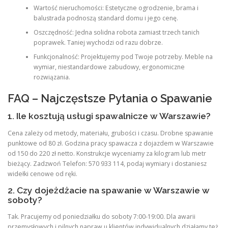
Wartość nieruchomości: Estetyczne ogrodzenie, brama i
balustrada podnoszą standard domu i jego cenę.
Oszczędność: Jedna solidna robota zamiast trzech tanich
poprawek. Taniej wychodzi od razu dobrze.
Funkcjonalność: Projektujemy pod Twoje potrzeby. Meble na
wymiar, niestandardowe zabudowy, ergonomiczne
rozwiązania.
FAQ – Najczęstsze Pytania o Spawanie
1. Ile kosztują usługi spawalnicze w Warszawie?
Cena zależy od metody, materiału, grubości i czasu. Drobne spawanie
punktowe od 80 zł. Godzina pracy spawacza z dojazdem w Warszawie
od 150 do 220 zł netto. Konstrukcje wyceniamy za kilogram lub metr
bieżący. Zadzwoń Telefon: 570 933 114, podaj wymiary i dostaniesz
widełki cenowe od ręki.
2. Czy dojeżdżacie na spawanie w Warszawie w
soboty?
Tak. Pracujemy od poniedziałku do soboty 7:00-19:00. Dla awarii
przemysłowych i pilnych napraw u klientów indywidualnych działamy też