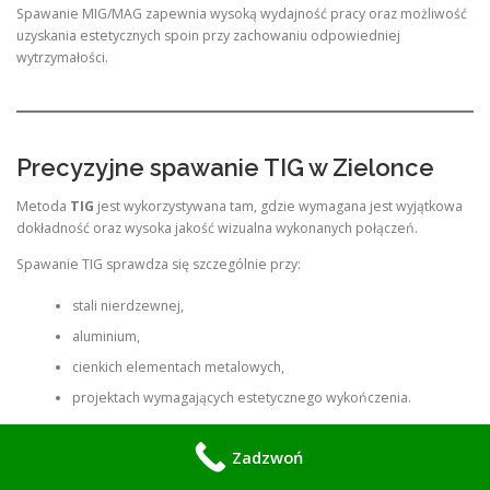
Spawanie MIG/MAG zapewnia wysoką wydajność pracy oraz możliwość
uzyskania estetycznych spoin przy zachowaniu odpowiedniej
wytrzymałości.
Precyzyjne spawanie TIG w Zielonce
Metoda
TIG
jest wykorzystywana tam, gdzie wymagana jest wyjątkowa
dokładność oraz wysoka jakość wizualna wykonanych połączeń.
Spawanie TIG sprawdza się szczególnie przy:
stali nierdzewnej,
aluminium,
cienkich elementach metalowych,
projektach wymagających estetycznego wykończenia.
Technologia ta pozwala uzyskać czyste i precyzyjne spoiny, dlatego
Zadzwoń
często stosowana jest przy elementach dekoracyjnych, konstrukcjach
specjalistycznych oraz produktach wymagających najwyższej jakości