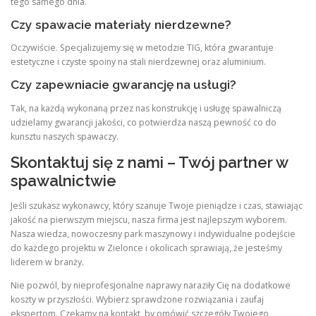
tego samego dnia.
Czy spawacie materiały nierdzewne?
Oczywiście. Specjalizujemy się w metodzie TIG, która gwarantuje
estetyczne i czyste spoiny na stali nierdzewnej oraz aluminium.
Czy zapewniacie gwarancję na usługi?
Tak, na każdą wykonaną przez nas konstrukcję i usługę spawalniczą
udzielamy gwarancji jakości, co potwierdza naszą pewność co do
kunsztu naszych spawaczy.
Skontaktuj się z nami – Twój partner w
spawalnictwie
Jeśli szukasz wykonawcy, który szanuje Twoje pieniądze i czas, stawiając
jakość na pierwszym miejscu, nasza firma jest najlepszym wyborem.
Nasza wiedza, nowoczesny park maszynowy i indywidualne podejście
do każdego projektu w Zielonce i okolicach sprawiają, że jesteśmy
liderem w branży.
Nie pozwól, by nieprofesjonalne naprawy naraziły Cię na dodatkowe
koszty w przyszłości. Wybierz sprawdzone rozwiązania i zaufaj
ekspertom. Czekamy na kontakt, by omówić szczegóły Twojego