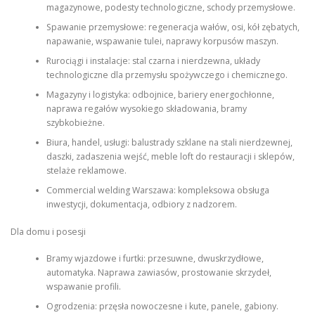
magazynowe, podesty technologiczne, schody przemysłowe.
Spawanie przemysłowe: regeneracja wałów, osi, kół zębatych,
napawanie, wspawanie tulei, naprawy korpusów maszyn.
Rurociągi i instalacje: stal czarna i nierdzewna, układy
technologiczne dla przemysłu spożywczego i chemicznego.
Magazyny i logistyka: odbojnice, bariery energochłonne,
naprawa regałów wysokiego składowania, bramy
szybkobieżne.
Biura, handel, usługi: balustrady szklane na stali nierdzewnej,
daszki, zadaszenia wejść, meble loft do restauracji i sklepów,
stelaże reklamowe.
Commercial welding Warszawa: kompleksowa obsługa
inwestycji, dokumentacja, odbiory z nadzorem.
Dla domu i posesji
Bramy wjazdowe i furtki: przesuwne, dwuskrzydłowe,
automatyka. Naprawa zawiasów, prostowanie skrzydeł,
wspawanie profili.
Ogrodzenia: przęsła nowoczesne i kute, panele, gabiony.