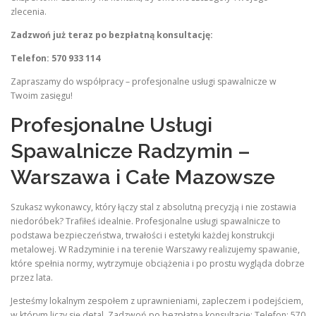
zlecenia.
Zadzwoń już teraz po bezpłatną konsultację:
Telefon: 570 933 114
Zapraszamy do współpracy – profesjonalne usługi spawalnicze w
Twoim zasięgu!
Profesjonalne Usługi
Spawalnicze Radzymin –
Warszawa i Całe Mazowsze
Szukasz wykonawcy, który łączy stal z absolutną precyzją i nie zostawia
niedoróbek? Trafiłeś idealnie. Profesjonalne usługi spawalnicze to
podstawa bezpieczeństwa, trwałości i estetyki każdej konstrukcji
metalowej. W Radzyminie i na terenie Warszawy realizujemy spawanie,
które spełnia normy, wytrzymuje obciążenia i po prostu wygląda dobrze
przez lata.
Jesteśmy lokalnym zespołem z uprawnieniami, zapleczem i podejściem,
w którym liczy się detal. Zadzwoń po bezpłatną konsultację: Telefon: 570