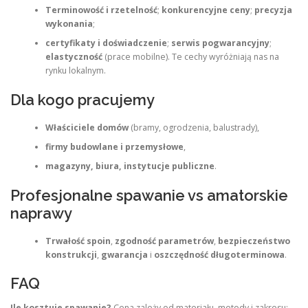
Terminowość i rzetelność
;
konkurencyjne ceny
;
precyzja
wykonania
;
certyfikaty i doświadczenie
;
serwis pogwarancyjny
;
elastyczność
(prace mobilne). Te cechy wyróżniają nas na
rynku lokalnym.
Dla kogo pracujemy
Właściciele domów
(bramy, ogrodzenia, balustrady),
firmy budowlane i przemysłowe
,
magazyny, biura, instytucje publiczne
.
Profesjonalne spawanie vs amatorskie
naprawy
Trwałość spoin
,
zgodność parametrów
,
bezpieczeństwo
konstrukcji
,
gwarancja
i
oszczędność długoterminowa
.
FAQ
Ile kosztuje spawanie?
Cena zależy od materiału, metody i zakresu;