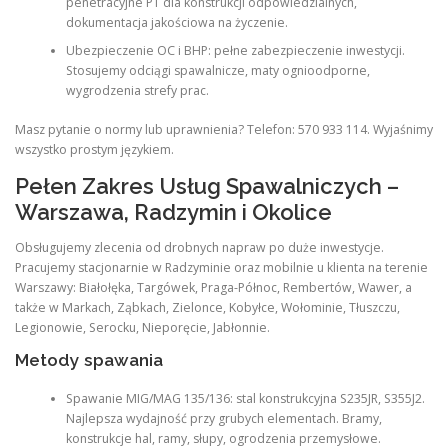
penetracyjne PT dla konstrukcji odpowiedzialnych,
dokumentacja jakościowa na życzenie.
Ubezpieczenie OC i BHP: pełne zabezpieczenie inwestycji.
Stosujemy odciągi spawalnicze, maty ognioodporne,
wygrodzenia strefy prac.
Masz pytanie o normy lub uprawnienia? Telefon: 570 933 114. Wyjaśnimy
wszystko prostym językiem.
Pełen Zakres Usług Spawalniczych –
Warszawa, Radzymin i Okolice
Obsługujemy zlecenia od drobnych napraw po duże inwestycje.
Pracujemy stacjonarnie w Radzyminie oraz mobilnie u klienta na terenie
Warszawy: Białołęka, Targówek, Praga-Północ, Rembertów, Wawer, a
także w Markach, Ząbkach, Zielonce, Kobyłce, Wołominie, Tłuszczu,
Legionowie, Serocku, Nieporęcie, Jabłonnie.
Metody spawania
Spawanie MIG/MAG 135/136: stal konstrukcyjna S235JR, S355J2.
Najlepsza wydajność przy grubych elementach. Bramy,
konstrukcje hal, ramy, słupy, ogrodzenia przemysłowe.