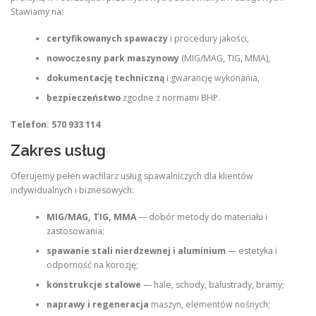
Stawiamy na:
certyfikowanych spawaczy
i procedury jakości,
nowoczesny park maszynowy
(MIG/MAG, TIG, MMA),
dokumentację techniczną
i gwarancję wykonania,
bezpieczeństwo
zgodne z normami BHP.
Telefon: 570 933 114
Zakres usług
Oferujemy pełen wachlarz usług spawalniczych dla klientów
indywidualnych i biznesowych:
MIG/MAG, TIG, MMA
— dobór metody do materiału i
zastosowania;
spawanie stali nierdzewnej i aluminium
— estetyka i
odporność na korozję;
konstrukcje stalowe
— hale, schody, balustrady, bramy;
naprawy i regeneracja
maszyn, elementów nośnych;