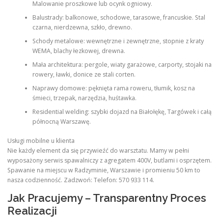
Malowanie proszkowe lub ocynk ogniowy.
Balustrady: balkonowe, schodowe, tarasowe, francuskie. Stal
czarna, nierdzewna, szkło, drewno.
Schody metalowe: wewnętrzne i zewnętrzne, stopnie z kraty
WEMA, blachy łezkowej, drewna.
Mała architektura: pergole, wiaty garażowe, carporty, stojaki na
rowery, ławki, donice ze stali corten.
Naprawy domowe: pęknięta rama roweru, tłumik, kosz na
śmieci, trzepak, narzędzia, huśtawka.
Residential welding: szybki dojazd na Białołękę, Targówek i całą
północną Warszawę.
Usługi mobilne u klienta
Nie każdy element da się przywieźć do warsztatu. Mamy w pełni
wyposażony serwis spawalniczy z agregatem 400V, butlami i osprzętem.
Spawanie na miejscu w Radzyminie, Warszawie i promieniu 50 km to
nasza codzienność. Zadzwoń: Telefon: 570 933 114.
Jak Pracujemy – Transparentny Proces
Realizacji