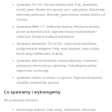
Spawanie TIG 141: stal nierdzewna 304, 316L, aluminium,
miedź, tytan. Idealne lico spoiny, zero odprysków. Balustrady,
elementy widoczne, zbiorniki, gastronomia, cienkie blachy od
0.8 mm.
Spawanie MMA 111: elektroda otulona. Montaż w terenie,
prace na wysokościach, naprawy maszyn budowlanych i
rolniczych. Działa w trudnych warunkach.
Spawanie aluminium: TIG AC/DC, czyszczenie katodowe,
podgrzewanie wstępne. Felgi, misy olejowe, ramy, łodzie,
konstrukcje reklamowe, drabiny.
Spawanie stali nierdzewnej i kwasoodpornej: trawienie i
pasywacja chemiczna po spawaniu. Odzyskujemy pełną
odporność na korozję.
Spawanie żeliwa: na zimno i na gorąco. Naprawa korpusów,
obudów, kolektorów, pieców.
Co spawamy i wykonujemy
Dla przemysłu i biznesu
Konstrukcje stalowe: hale, wiaty, zadaszenia, antresole