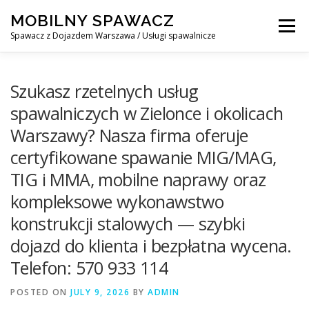
Skip
MOBILNY SPAWACZ
to
Menu
content
Spawacz z Dojazdem Warszawa / Usługi spawalnicze
MOBILNY SPAWACZ WARSZAWA
BLOG
O NAS
Szukasz rzetelnych usług
spawalniczych w Zielonce i okolicach
Warszawy? Nasza firma oferuje
KONTAKT
certyfikowane spawanie MIG/MAG,
TIG i MMA, mobilne naprawy oraz
kompleksowe wykonawstwo
konstrukcji stalowych — szybki
dojazd do klienta i bezpłatna wycena.
Telefon: 570 933 114
POSTED ON
JULY 9, 2026
BY
ADMIN