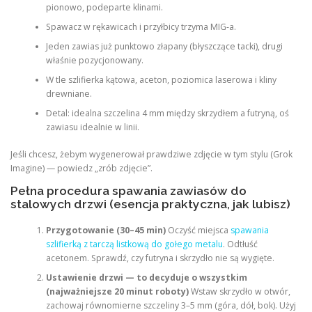
pionowo, podeparte klinami.
Spawacz w rękawicach i przyłbicy trzyma MIG-a.
Jeden zawias już punktowo złapany (błyszczące tacki), drugi
właśnie pozycjonowany.
W tle szlifierka kątowa, aceton, poziomica laserowa i kliny
drewniane.
Detal: idealna szczelina 4 mm między skrzydłem a futryną, oś
zawiasu idealnie w linii.
Jeśli chcesz, żebym wygenerował prawdziwe zdjęcie w tym stylu (Grok
Imagine) — powiedz „zrób zdjęcie”.
Pełna procedura spawania zawiasów do
stalowych drzwi (esencja praktyczna, jak lubisz)
Przygotowanie (30–45 min)
Oczyść miejsca
spawania
szlifierką z tarczą listkową do gołego metalu
. Odtłuść
acetonem. Sprawdź, czy futryna i skrzydło nie są wygięte.
Ustawienie drzwi — to decyduje o wszystkim
(najważniejsze 20 minut roboty)
Wstaw skrzydło w otwór,
zachowaj równomierne szczeliny 3–5 mm (góra, dół, bok). Użyj