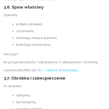
3.6. Spaw właściwy
Spawamy:
krótkimi odcinkami,
z przerwami,
zmieniając miejsca spawania,
kontrolując temperaturę.
Dlaczego?
Bo przegrzanie blachy = odkształcenia. A odkształcenia = problemy.
Używamy MIG/MAG lub
TIG — zależnie od konstrukcji
.
3.7. Obróbka i zabezpieczenie
Po spawaniu:
szlifujemy,
wyrównujemy,
usuwamy odpryski,