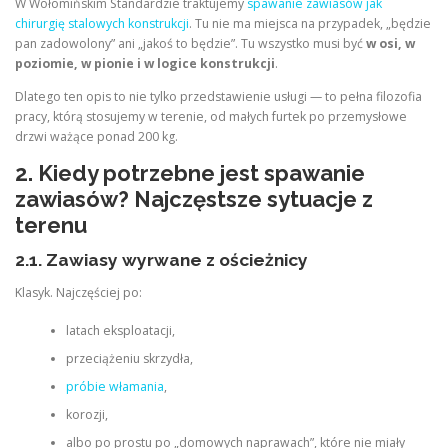
W Wołomińskim Standardzie traktujemy
spawanie zawiasów jak
chirurgię stalowych konstrukcji
. Tu nie ma miejsca na przypadek, „będzie
pan zadowolony” ani „jakoś to będzie”. Tu wszystko musi być
w osi, w
poziomie, w pionie i w logice konstrukcji
.
Dlatego ten opis to nie tylko przedstawienie usługi — to pełna filozofia
pracy, którą stosujemy w terenie, od małych furtek po przemysłowe
drzwi ważące ponad 200 kg.
2. Kiedy potrzebne jest spawanie
zawiasów? Najczęstsze sytuacje z
terenu
2.1. Zawiasy wyrwane z ościeżnicy
Klasyk. Najczęściej po:
latach eksploatacji,
przeciążeniu skrzydła,
próbie włamania
,
korozji,
albo po prostu po „domowych naprawach”, które nie miały