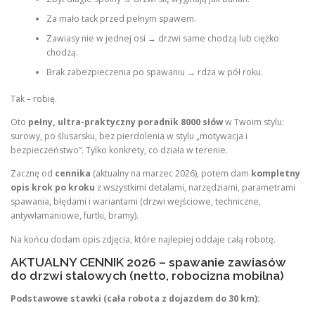
Za mało tack przed pełnym spawem.
Zawiasy nie w jednej osi → drzwi same chodzą lub ciężko
chodzą.
Brak zabezpieczenia po spawaniu → rdza w pół roku.
Tak – robię.
Oto
pełny, ultra-praktyczny poradnik 8000 słów
w Twoim stylu:
surowy, po ślusarsku, bez pierdolenia w stylu „motywacja i
bezpieczeństwo”. Tylko konkrety, co działa w terenie.
Zacznę od
cennika
(aktualny na marzec 2026), potem dam
kompletny
opis krok po kroku
z wszystkimi detalami, narzędziami, parametrami
spawania, błędami i wariantami (drzwi wejściowe, techniczne,
antywłamaniowe, furtki, bramy).
Na końcu dodam opis zdjęcia, które najlepiej oddaje całą robotę.
AKTUALNY CENNIK 2026 – spawanie zawiasów
do drzwi stalowych (netto, robocizna mobilna)
Podstawowe stawki (cała robota z dojazdem do 30 km):