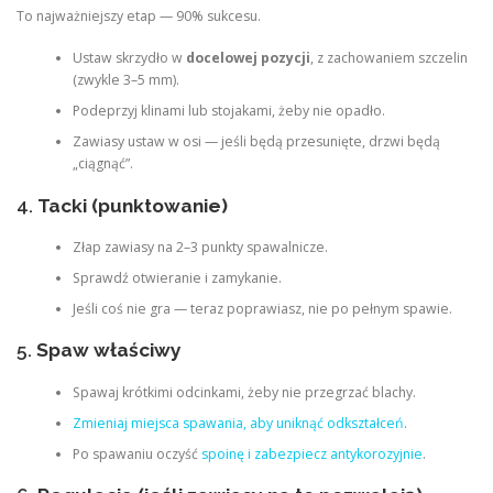
To najważniejszy etap — 90% sukcesu.
Ustaw skrzydło w
docelowej pozycji
, z zachowaniem szczelin
(zwykle 3–5 mm).
Podeprzyj klinami lub stojakami, żeby nie opadło.
Zawiasy ustaw w osi — jeśli będą przesunięte, drzwi będą
„ciągnąć”.
4.
Tacki (punktowanie)
Złap zawiasy na 2–3 punkty spawalnicze.
Sprawdź otwieranie i zamykanie.
Jeśli coś nie gra — teraz poprawiasz, nie po pełnym spawie.
5.
Spaw właściwy
Spawaj krótkimi odcinkami, żeby nie przegrzać blachy.
Zmieniaj miejsca spawania, aby uniknąć odkształceń
.
Po spawaniu oczyść
spoinę i zabezpiecz antykorozyjnie
.