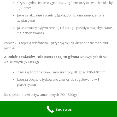
Czy skrzydło się nie wygięło (szczególnie przy drzwiach z blachy
1,5–2 mm).
Jakie są aktualne szczeliny (góra, dół, strona zamka, strona
zawiasowa).
Jakie zawiasy były wcześniej i dlaczego puściły (rdza, zbyt słabe,
źle przyspawane).
Robisz 2–3 zdjęcia telefonem – przydają się jak klient będzie marudził
później.
2. Dobór zawiasów – nie oszczędzaj tu gówna
Do zwykłych drzwi
wejściowych (60–80 kg):
Zawiasy toczone 16–20 mm średnicy, długość 120–140 mm.
Lepsza opcja: łożyskowane z kulką lub regulowane w 3
płaszczyznach.
Do ciężkich drzwi antywłamaniowych (90–150 kg):
Zawiasy łożyskowane wzmocnione, minimum 25–30 mm
Zadzwoń
średnicy, z płytką montażową lub regulacją.