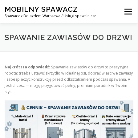
Skip
MOBILNY SPAWACZ
to
Menu
content
Spawacz z Dojazdem Warszawa / Usługi spawalnicze
MOBILNY SPAWACZ WARSZAWA
BLOG
O NAS
SPAWANIE ZAWIASÓW DO DRZWI
KONTAKT
Najkrótsza odpowiedź:
Spawanie zawiasów do drzwi to precyzyjna
robota: trzeba ustawić skrzydło w idealnej osi, dobrać właściwe zawiasy
i zabezpieczyć konstrukcję przed odkształceniem podczas spawania. A
jeśli chcesz — mogę przygotować pełny, premium poradnik w Twoim
stylu.