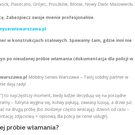
ock, Piaseczno, Grójec, Pruszków, Błonie, Nowy Dwór Mazowiecki.
cę. Zabezpiecz swoje mienie profesjonalnie.
nyserwiswarszawa.pl
ner w konstrukcjach stalowych. Spawamy tam, gdzie inni nie
n po nieudanej próbie włamania (dokumentacja dla policji w
swarszawa.pl
Mobilny Serwis Warszawa – Twój solidny partner w
ie dają rady!
”) to najczęstszy moment, kiedy ludzie decydują się na porządne
y – futryna wygina się, kotwy pękają, zawiasy luzują, a drzwi już
kać na drugą próbę (bo złodzieje często wracają), dzwoń od razu –
cję zdjęciową + opisową dla policji (w cenie usługi!).
nej próbie włamania?