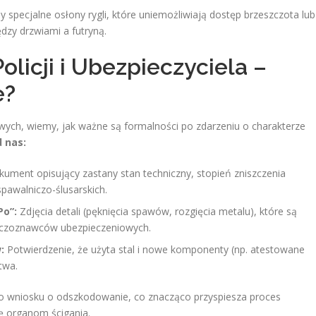
specjalne osłony rygli, które uniemożliwiają dostęp brzeszczota lub
ędzy drzwiami a futryną.
olicji i Ubezpieczyciela –
e?
lowych, wiemy, jak ważne są formalności po zdarzeniu o charakterze
 nas:
ument opisujący zastany stan techniczny, stopień zniszczenia
pawalniczo-ślusarskich.
Po”:
Zdjęcia detali (pęknięcia spawów, rozgięcia metalu), które są
rzeczoznawców ubezpieczeniowych.
:
Potwierdzenie, że użyta stal i nowe komponenty (np. atestowane
twa.
 wniosku o odszkodowanie, co znacząco przyspiesza proces
cę organom ścigania.