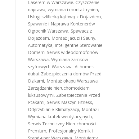
Laserem w Warszawie
.
Czyszczenie
naprawa, wymiana i montaż rynien
,
Usługi szlifierką kątową z Dojazdem
,
Spawanie i Naprawa Kontenerów
Ogrodnik Warszawa
,
Spawacz z
Dojazdem
,
Montaż Jacuzi i Sauny
.
Automatyka, Inteligentne Sterowanie
Domem
.
Serwis wideodomofonów
Warszawa
,
Wymiana zamków
szyfrowych Warszawa
.
Ai homes
dubai
.
Zabezpieczenia domów Przed
Dzikami
,
Montaż okapu Warszawa
.
Zarządzanie nieruchomościami
luksusowymi
,
Zabezpieczenia Przed
Ptakami
,
Serwis Maszyn Fitness
,
Odgrzybianie Klimatyzacji
,
Montaż i
Wymiana kratek wentylacyjnych
,
Serwis Techniczny Nieruchomości
Premium
,
Profesjonalny Komik i
Stand-uper Warszawa
,
Montujemy