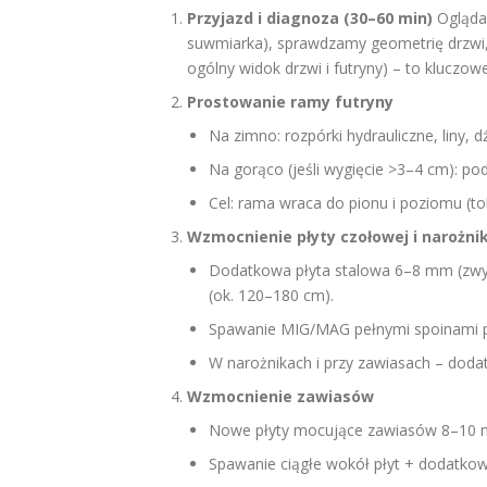
Przyjazd i diagnoza (30–60 min)
Oglądam
suwmiarka), sprawdzamy geometrię drzwi,
ogólny widok drzwi i futryny) – to kluczowe 
Prostowanie ramy futryny
Na zimno: rozpórki hydrauliczne, liny, 
Na gorąco (jeśli wygięcie >3–4 cm): p
Cel: rama wraca do pionu i poziomu (t
Wzmocnienie płyty czołowej i narożni
Dodatkowa płyta stalowa 6–8 mm (zwyk
(ok. 120–180 cm).
Spawanie MIG/MAG pełnymi spoinami p
W narożnikach i przy zawiasach – doda
Wzmocnienie zawiasów
Nowe płyty mocujące zawiasów 8–10 m
Spawanie ciągłe wokół płyt + dodatkow