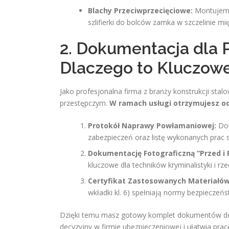
Blachy Przeciwprzecięciowe:
Montujemy 
szlifierki do bolców zamka w szczelinie mi
2. Dokumentacja dla P
Dlaczego to Kluczow
Jako profesjonalna firma z branży konstrukcji sta
przestępczym.
W ramach usługi otrzymujesz od
Protokół Naprawy Powłamaniowej:
Dok
zabezpieczeń oraz listę wykonanych prac s
Dokumentację Fotograficzną “Przed i 
kluczowe dla techników kryminalistyki i 
Certyfikat Zastosowanych Materiałów
wkładki kl. 6) spełniają normy bezpieczeńs
Dzięki temu masz gotowy komplet dokumentów do
decyzyjny w firmie ubezpieczeniowej i ułatwia pra