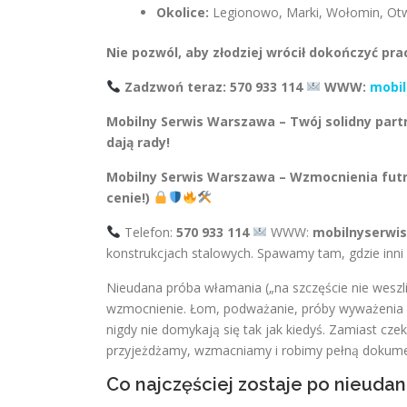
Okolice:
Legionowo, Marki, Wołomin, Otw
Nie pozwól, aby złodziej wrócił dokończyć pra
Zadzwoń teraz: 570 933 114
WWW:
mobil
Mobilny Serwis Warszawa – Twój solidny part
dają rady!
Mobilny Serwis Warszawa – Wzmocnienia futry
cenie!)
Telefon:
570 933 114
WWW:
mobilnyserwi
konstrukcjach stalowych. Spawamy tam, gdzie inni n
Nieudana próba włamania („na szczęście nie weszli
wzmocnienie. Łom, podważanie, próby wyważenia ram
nigdy nie domykają się tak jak kiedyś. Zamiast cze
przyjeżdżamy, wzmacniamy i robimy pełną dokumenta
Co najczęściej zostaje po nieuda