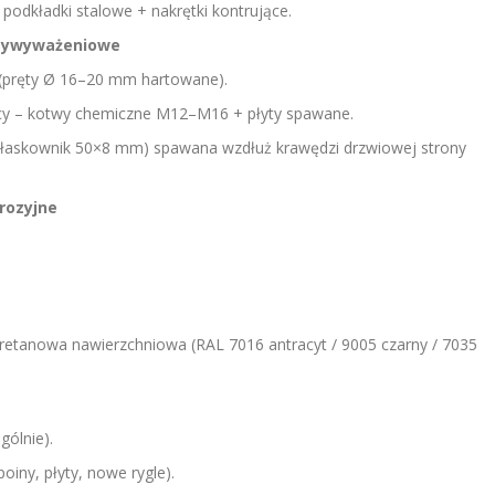
odkładki stalowe + nakrętki kontrujące.
ntywyważeniowe
 (pręty Ø 16–20 mm hartowane).
nicy – kotwy chemiczne M12–M16 + płyty spawane.
łaskownik 50×8 mm) spawana wzdłuż krawędzi drzwiowej strony
rozyjne
etanowa nawierzchniowa (RAL 7016 antracyt / 9005 czarny / 7035
gólnie).
oiny, płyty, nowe rygle).