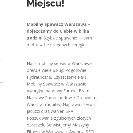
Miejscu!
Mobilny Spawacz Warszawa –
dojeżdżamy do Ciebie w kilka
godzin!
Szybkie spawanie → sam
metal → bez zbędnych ceregieli
y
Nasz mobilny serwis w Warszawie
oferuje wiele usług:
Pogotowie
Hydrauliczne
,
Czyszczenie Parą
,
Mobilny Spawacz w Warszawie
,
Awaryjne naprawy Furtek i Bram
,
Naprawy Samochodów z Dojazdem
,
Warsztat mobilny
,
Naprawa i serwis
jacuzzi oraz wanien SPA
,
Poszukiwanie zgubionych złotych
obrączek
,
Serwisujemy Maszyny
Fitness w Warszawie
,
Agencja SEO
,