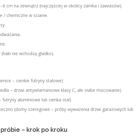
–6 cm na zewnątrz (najczęściej w okolicy zamka i zawiasów).
 / chemiczne w ścianie.
sy.
podważania.
ne.
(haki nie wchodzą gładko).
enice – cienkie futryny stalowe)
iedla – drzwi antywłamaniowe klasy C, ale słabe mocowanie)
 futryny aluminiowe lub cienka stal)
iaseczno (domy szeregowe – próby wyważenia drzwi garażowych lub
próbie – krok po kroku