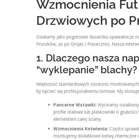
Wzmocnienia Futr
Drzwiowych po P
Działamy jako pogotowie ślusarsko-spawalnicze n
Pruszków, aż po Grójec i Piaseczno). Nasza inter
1. Dlaczego nasza nap
“wyklepanie” blachy?
Większość standardowych ościeżnic montowanych p
by oprzeć się profesjonalnemu łomowi. My stosu
Pancerne Wstawki:
Wycinamy osłabiony 
profile stalowe lub płaskowniki o grubości
elementem całej ściany.
Wzmocnienia Kotwienia:
Często sprawdz
montujemy dodatkowe kotwy chemiczne i w