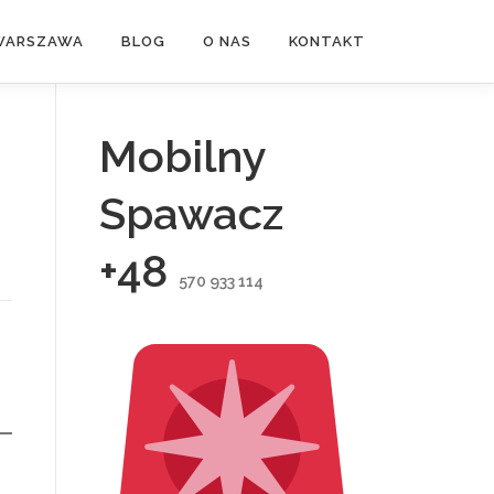
WARSZAWA
BLOG
O NAS
KONTAKT
Mobilny
Spawacz
+48
570 933 114