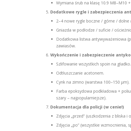
Wymiana śrub na klasę 10.9 M8–M10 + p
Dodatkowe rygle i zabezpieczenia a
2–4 nowe rygle boczne / górne / dolne
Gniazda w podłodze / suficie / oścież
Dodatkowa listwa antywyważeniowa (p
zawiasów.
Wykończenie i zabezpieczenie antyko
Szlifowanie wszystkich spoin na gładko.
Odtłuszczanie acetonem.
Cynk na zimno (warstwa 100–150 μm).
Farba epoksydowa podkładowa + poliur
szary – najpopularniejsze).
Dokumentacja dla policji (w cenie!)
Zdjęcia „przed” (uszkodzenia z bliska i o
Zdjęcia „po” (wszystkie wzmocnienia, sp