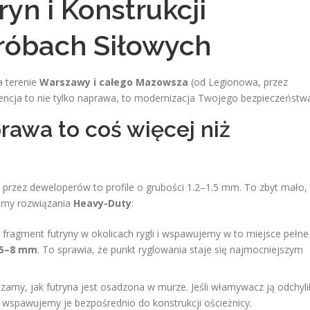
yn i Konstrukcji
róbach Siłowych
a terenie
Warszawy i całego Mazowsza
(od Legionowa, przez
wencja to nie tylko naprawa, to modernizacja Twojego bezpieczeństw
rawa to coś więcej niż
rzez deweloperów to profile o grubości 1.2–1.5 mm. To zbyt mało,
jemy rozwiązania
Heavy-Duty
:
fragment futryny w okolicach rygli i wspawujemy w to miejsce pełne
5–8 mm
. To sprawia, że punkt ryglowania staje się najmocniejszym
amy, jak futryna jest osadzona w murze. Jeśli włamywacz ją odchylił
spawujemy je bezpośrednio do konstrukcji ościeżnicy.