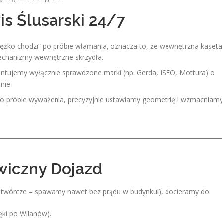
s Ślusarski 24/7
ciężko chodzi” po próbie włamania, oznacza to, że wewnętrzna kaseta
echanizmy wewnętrzne skrzydła.
tujemy wyłącznie sprawdzone marki (np. Gerda, ISEO, Mottura) o
nie.
 po próbie wyważenia, precyzyjnie ustawiamy geometrię i wzmacniam
wiczny Dojazd
otwórcze – spawamy nawet bez prądu w budynku!), docieramy do:
ęki po Wilanów).