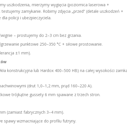
y uszkodzenia, mierzymy wygięcia (poziomica laserowa +
 testujemy zamykanie. Robimy zdjęcia „przed” (detale uszkodzeń +
dla policji i ubezpieczyciela.
dźwignie – prostujemy do 2–3 cm bez grzania.
odgrzewanie punktowe 250–350 °C + siłowe prostowanie.
olerancja ±1 mm).
ków
ła konstrukcyjna lub Hardox 400–500 HB) na całej wysokości zamk
achwinowymi (drut 1,0–1,2 mm, prąd 160–220 A).
tkowe trójkątne gussety 6 mm spawane z trzech stron.
m (zamiast fabrycznych 3–4 mm).
e spawy wzmacniające do profilu futryny.