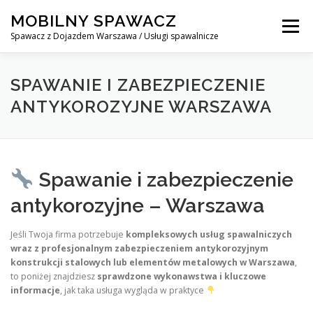
Skip
MOBILNY SPAWACZ
to
Menu
content
Spawacz z Dojazdem Warszawa / Usługi spawalnicze
MOBILNY SPAWACZ WARSZAWA
BLOG
O NAS
SPAWANIE I ZABEZPIECZENIE
ANTYKOROZYJNE WARSZAWA
KONTAKT
Spawanie i zabezpieczenie
antykorozyjne – Warszawa
Jeśli Twoja firma potrzebuje
kompleksowych usług spawalniczych
wraz z profesjonalnym zabezpieczeniem antykorozyjnym
konstrukcji stalowych lub elementów metalowych w Warszawa
,
to poniżej znajdziesz
sprawdzone wykonawstwa i kluczowe
informacje
, jak taka usługa wygląda w praktyce