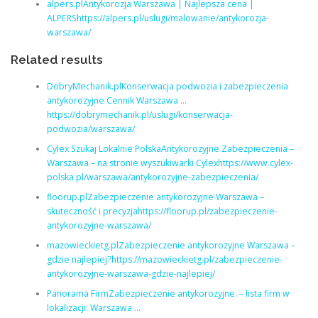
alpers.plAntykorozja Warszawa | Najlepsza cena |
ALPERShttps://alpers.pl/uslugi/malowanie/antykorozja-
warszawa/
Related results
DobryMechanik.plKonserwacja podwozia i zabezpieczenia
antykorozyjne Cennik Warszawa …
https://dobrymechanik.pl/uslugi/konserwacja-
podwozia/warszawa/
Cylex Szukaj Lokalnie PolskaAntykorozyjne Zabezpieczenia –
Warszawa – na stronie wyszukiwarki Cylexhttps://www.cylex-
polska.pl/warszawa/antykorozyjne-zabezpieczenia/
floorup.plZabezpieczenie antykorozyjne Warszawa –
skuteczność i precyzjahttps://floorup.pl/zabezpieczenie-
antykorozyjne-warszawa/
mazowieckietg.plZabezpieczenie antykorozyjne Warszawa –
gdzie najlepiej?https://mazowieckietg.pl/zabezpieczenie-
antykorozyjne-warszawa-gdzie-najlepiej/
Panorama FirmZabezpieczenie antykorozyjne. – lista firm w
lokalizacji: Warszawa …