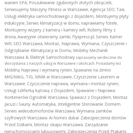
wanien SPA
Poszukiwanie zgubionych złotych obrączek
,
,
Serwisujemy Maszyny Fitness w Warszawie
Agencja SEO
Taxi
,
,
,
Usługi elektryka samochodowego z dojazdem
,
Montujemy płyty
indukcyjne
Serwis klimatyzacji w domu
naprawiamy fotele
,
,
,
Montujemy wizjery z kamerą i kamery wifi
Robimy filmy z
,
drona
Awaryjnie otwieramy zamki
Flyxpress.pl
Serwis Kamer
,
,
,
Wifi
SEO Warszawa
Montaż, Naprawa, Wymiana, Czyszczenie i
,
,
Odgrzybianie Klimatyzacji w Domu
Mobilny Mechanik
,
Warszawa & Elektryk Samochodowy
zapraszamy serdecznie do
skorzystania z naszych usług w Warszawie i okolicach. Posiadamy też
Mobilną Naprawę i wymianę rynien
Spawanie na zimno
,
MIG/MAG, TIG, MMA w Warszawie
Czyszczenie Laserem w
,
Warszawie
Czyszczenie naprawa, wymiana i montaż rynien
.
,
Usługi szlifierką kątową z Dojazdem
Spawanie i Naprawa
,
Kontenerów
Ogrodnik Warszawa
Spawacz z Dojazdem
Montaż
,
,
Jacuzi i Sauny
Automatyka, Inteligentne Sterowanie Domem
.
.
Serwis wideodomofonów Warszawa
Wymiana zamków
,
szyfrowych Warszawa
Ai homes dubai
Zabezpieczenia domów
.
.
Przed Dzikami
Montaż okapu Warszawa
Zarządzanie
,
.
nieruchomościami luksusowymi
Zabezpieczenia Przed Ptakami
,
,