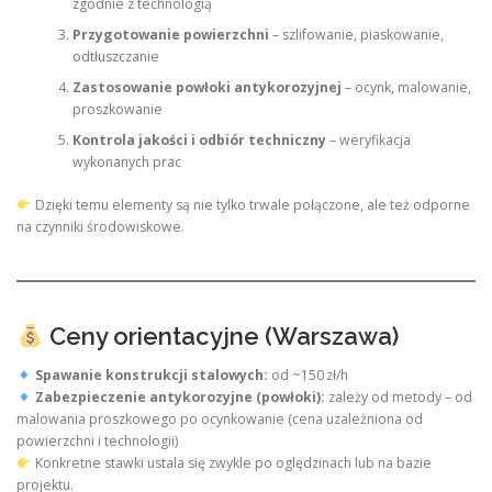
zgodnie z technologią
Przygotowanie powierzchni
– szlifowanie, piaskowanie,
odtłuszczanie
Zastosowanie powłoki antykorozyjnej
– ocynk, malowanie,
proszkowanie
Kontrola jakości i odbiór techniczny
– weryfikacja
wykonanych prac
Dzięki temu elementy są nie tylko trwale połączone, ale też odporne
na czynniki środowiskowe.
Ceny orientacyjne (Warszawa)
Spawanie konstrukcji stalowych:
od ~150 zł/h
Zabezpieczenie antykorozyjne (powłoki):
zależy od metody – od
malowania proszkowego po ocynkowanie (cena uzależniona od
powierzchni i technologii)
Konkretne stawki ustala się zwykle po oględzinach lub na bazie
projektu.