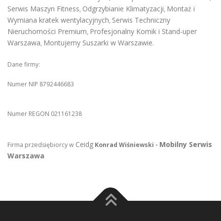
Serwis Maszyn Fitness
Odgrzybianie Klimatyzacji
Montaż i
,
,
Wymiana kratek wentylacyjnych
Serwis Techniczny
,
Nieruchomości Premium
Profesjonalny Komik i Stand-uper
,
Warszawa
Montujemy Suszarki w Warszawie
,
.
Dane firmy:
Numer NIP 8792446683
Numer REGON 021161238
Ceidg
Mobilny Serwis
Firma przedsiębiorcy w
Konrad Wiśniewski -
Warszawa