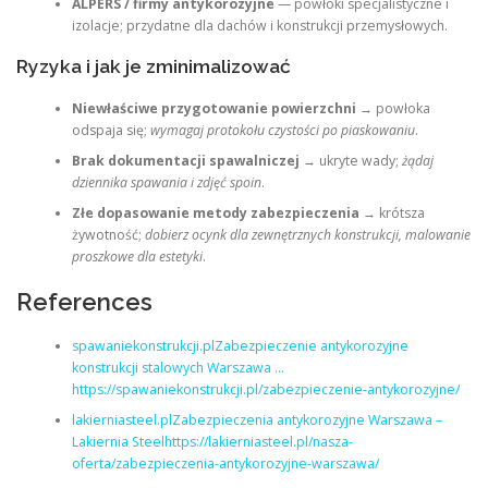
ALPERS / firmy antykorozyjne
— powłoki specjalistyczne i
izolacje; przydatne dla dachów i konstrukcji przemysłowych.
Ryzyka i jak je zminimalizować
Niewłaściwe przygotowanie powierzchni
→ powłoka
odspaja się;
wymagaj protokołu czystości po piaskowaniu
.
Brak dokumentacji spawalniczej
→ ukryte wady;
żądaj
dziennika spawania i zdjęć spoin
.
Złe dopasowanie metody zabezpieczenia
→ krótsza
żywotność;
dobierz ocynk dla zewnętrznych konstrukcji, malowanie
proszkowe dla estetyki
.
References
spawaniekonstrukcji.plZabezpieczenie antykorozyjne
konstrukcji stalowych Warszawa …
https://spawaniekonstrukcji.pl/zabezpieczenie-antykorozyjne/
lakierniasteel.plZabezpieczenia antykorozyjne Warszawa –
Lakiernia Steelhttps://lakierniasteel.pl/nasza-
oferta/zabezpieczenia-antykorozyjne-warszawa/