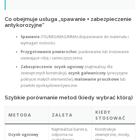
Co obejmuje usługa „spawanie + zabezpieczenie
antykorozyjne”
Spawanie
(TIG/MIG/MAG/MMA) dopasowane do materiału i
wymagań nośności.
Przygotowanie powierzchni
: piaskowanie lub śrutowanie
usuwające rdzę i zanieczyszczenia.
Zabezpieczenie
:
ocynk ogniowy
(najtrwalszy dla
zewnętrznych konstrukcji),
ocynk galwaniczny
(precyzyjne
pokrycie małych elementów),
malowanie proszkowe
lub
powłoki epoksydowe/żywiczne.
Szybkie porównanie metod (kiedy wybrać którą)
KIEDY
METODA
ZALETA
STOSOWAĆ
Najtrwalsza bariera,
Konstrukcje
Ocynk ogniowy
odporna na
zewnętrzne, mosty,
uszkodzenia
słupy.