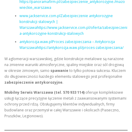
https://panoramafirm.pl/zabezpieczenie_antykorozyjne./mazo
wieckie,,warszawa
www.jackservice.com.plZabezpieczenie antykorozyjne
konstrukcji stalowych |
Warszawahttps://www.jackservice.com.pl/oferta/zabezpieczeni
a-antykorozyjne-konstrukcji-stalowych
antykorozja.waw.plProces zabezpieczania – Antykorozja
Warszawahttps://antykorozja.waw.pl/proces-zabezpieczania/
W aglomeracji warszawskiej, gdzie konstrukcje metalowe są narażone
na zmienne warunki atmosferyczne, spaliny miejskie oraz sól drogową
w okresie zimowym, samo
spawanie
to tylko połowa sukcesu. Kluczem
do długowieczności każdego elementu stalowego jest profesjonalne
zabezpieczenie antykorozyjne
.
Mobilny Serwis Warszawa (tel. 570 933 114)
oferuje kompleksowe
usługi łączące precyzyjne łączenie metali z zaawansowanymi systemami
ochrony przed rdzą. Obsługujemy klientów indywidualnych, firmy
budowlane oraz przemysł w całej Warszawie i okolicach (Piaseczno,
Pruszków, Legionowo).