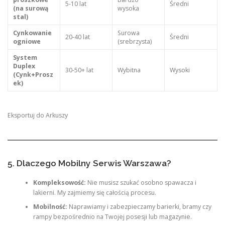
5-10 lat
Średni
(na surową
wysoka
stal)
Cynkowanie
Surowa
20-40 lat
Średni
ogniowe
(srebrzysta)
System
Duplex
30-50+ lat
Wybitna
Wysoki
(Cynk+Prosz
ek)
Eksportuj do Arkuszy
5. Dlaczego Mobilny Serwis Warszawa?
Kompleksowość:
Nie musisz szukać osobno spawacza i
lakierni. My zajmiemy się całością procesu.
Mobilność:
Naprawiamy i zabezpieczamy barierki, bramy czy
rampy bezpośrednio na Twojej posesji lub magazynie.