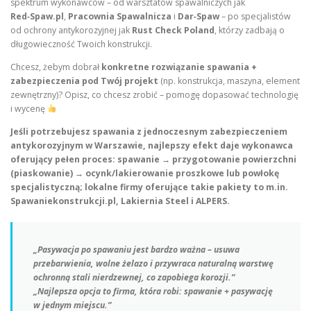
spektrum wykonawców – od warsztatów spawalniczych jak
Red‑Spaw.pl
,
Pracownia Spawalnicza
i
Dar‑Spaw
– po specjalistów
od ochrony antykorozyjnej jak
Rust Check Poland
, którzy zadbają o
długowieczność Twoich konstrukcji.
Chcesz, żebym dobrał
konkretne rozwiązanie spawania +
zabezpieczenia pod Twój projekt
(np. konstrukcja, maszyna, element
zewnętrzny)? Opisz, co chcesz zrobić – pomogę dopasować technologię
i wycenę
Jeśli potrzebujesz spawania z jednoczesnym zabezpieczeniem
antykorozyjnym w Warszawie, najlepszy efekt daje wykonawca
oferujący pełen proces: spawanie → przygotowanie powierzchni
(piaskowanie) → ocynk/lakierowanie proszkowe lub powłokę
specjalistyczną; lokalne firmy oferujące takie pakiety to m.in.
Spawaniekonstrukcji.pl, Lakiernia Steel i ALPERS.
„Pasywacja po spawaniu jest bardzo ważna – usuwa
przebarwienia, wolne żelazo i przywraca naturalną warstwę
ochronną stali nierdzewnej, co zapobiega korozji.”
„Najlepsza opcja to firma, która robi: spawanie + pasywację
w jednym miejscu.”