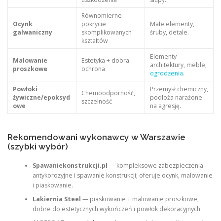
Równomierne
Ocynk
pokrycie
Małe elementy,
galwaniczny
skomplikowanych
śruby, detale.
kształtów
Elementy
Malowanie
Estetyka + dobra
architektury, meble,
proszkowe
ochrona
ogrodzenia
.
Powłoki
Przemysł chemiczny,
Chemoodporność,
żywiczne/epoksyd
podłoża narażone
szczelność
owe
na agresję.
Rekomendowani wykonawcy w Warszawie
(szybki wybór)
Spawaniekonstrukcji.pl
— kompleksowe zabezpieczenia
antykorozyjne i spawanie konstrukcji; oferuje ocynk, malowanie
i piaskowanie.
Lakiernia Steel
— piaskowanie + malowanie proszkowe;
dobre do estetycznych wykończeń i powłok dekoracyjnych.