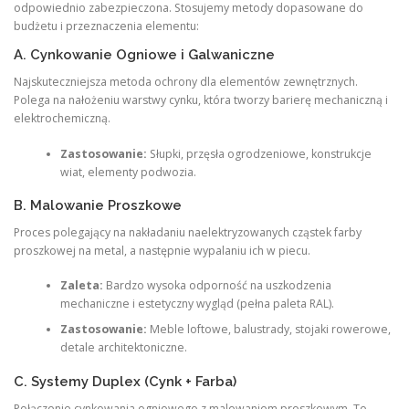
odpowiednio zabezpieczona. Stosujemy metody dopasowane do
budżetu i przeznaczenia elementu:
A. Cynkowanie Ogniowe i Galwaniczne
Najskuteczniejsza metoda ochrony dla elementów zewnętrznych.
Polega na nałożeniu warstwy cynku, która tworzy barierę mechaniczną i
elektrochemiczną.
Zastosowanie:
Słupki, przęsła ogrodzeniowe, konstrukcje
wiat, elementy podwozia.
B. Malowanie Proszkowe
Proces polegający na nakładaniu naelektryzowanych cząstek farby
proszkowej na metal, a następnie wypalaniu ich w piecu.
Zaleta:
Bardzo wysoka odporność na uszkodzenia
mechaniczne i estetyczny wygląd (pełna paleta RAL).
Zastosowanie:
Meble loftowe, balustrady, stojaki rowerowe,
detale architektoniczne.
C. Systemy Duplex (Cynk + Farba)
Połączenie cynkowania ogniowego z malowaniem proszkowym. To