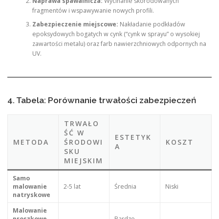
Naprawa spawalnicza:
Wycinanie skorodowanych
fragmentów i wspawywanie nowych profili.
Zabezpieczenie miejscowe:
Nakładanie podkładów
epoksydowych bogatych w cynk (“cynk w sprayu” o wysokiej
zawartości metalu) oraz farb nawierzchniowych odpornych na
UV.
4. Tabela: Porównanie trwałości zabezpieczeń
TRWAŁO
ŚĆ W
ESTETYK
METODA
ŚRODOWI
KOSZT
A
SKU
MIEJSKIM
Samo
malowanie
2-5 lat
Średnia
Niski
natryskowe
Malowanie
proszkowe
Bardzo