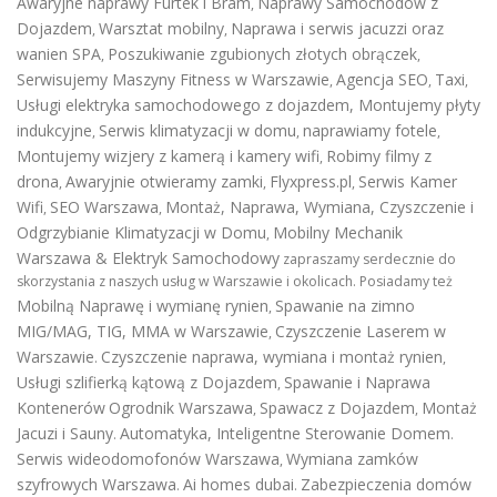
Awaryjne naprawy Furtek i Bram
Naprawy Samochodów z
,
Dojazdem
Warsztat mobilny
Naprawa i serwis jacuzzi oraz
,
,
wanien SPA
Poszukiwanie zgubionych złotych obrączek
,
,
Serwisujemy Maszyny Fitness w Warszawie
Agencja SEO
Taxi
,
,
,
Usługi elektryka samochodowego z dojazdem
,
Montujemy płyty
indukcyjne
Serwis klimatyzacji w domu
naprawiamy fotele
,
,
,
Montujemy wizjery z kamerą i kamery wifi
Robimy filmy z
,
drona
Awaryjnie otwieramy zamki
Flyxpress.pl
Serwis Kamer
,
,
,
Wifi
SEO Warszawa
Montaż, Naprawa, Wymiana, Czyszczenie i
,
,
Odgrzybianie Klimatyzacji w Domu
Mobilny Mechanik
,
Warszawa & Elektryk Samochodowy
zapraszamy serdecznie do
skorzystania z naszych usług w Warszawie i okolicach. Posiadamy też
Mobilną Naprawę i wymianę rynien
Spawanie na zimno
,
MIG/MAG, TIG, MMA w Warszawie
Czyszczenie Laserem w
,
Warszawie
Czyszczenie naprawa, wymiana i montaż rynien
.
,
Usługi szlifierką kątową z Dojazdem
Spawanie i Naprawa
,
Kontenerów
Ogrodnik Warszawa
Spawacz z Dojazdem
Montaż
,
,
Jacuzi i Sauny
Automatyka, Inteligentne Sterowanie Domem
.
.
Serwis wideodomofonów Warszawa
Wymiana zamków
,
szyfrowych Warszawa
Ai homes dubai
Zabezpieczenia domów
.
.