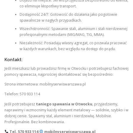
Dojazd na miejsce: Serwis przyjeżdża bezpośrednio do klienta,
co eliminuje kłopotliwy transport.
Dostępność 24/7: Gotowość do działania jako pogotowie
spawalnicze w nagłych przypadkach.
Wszechstronność: Spawanie stali, aluminium i stali nierdzewnej
profesjonalnymi metodami (MIG/MAG, TIG, MMA).
Niezależność: Posiadają własny agregat, co pozwala pracować
w każdych warunkach, bez względu na dostęp do prądu.
Kontakt:
Jeśli mieszkasz lub prowadzisz firmę w Otwocku i potrzebujesz fachowej
pomocy spawacza, najprościej skontaktować się bezpośrednio:
Strona internetowa: mobilnyserwiswarszawa.pl
Telefon: 570 933 114
Jeśli potrzebujesz
taniego spawania w Otwocku
, przyjedziemy,
naprawimy i wzmocnimy każdy element metalowy — solidnie, szybko i w
dobrej cenie. Spawamy stal, aluminium i nierdzewkę. Mobilnie.
Profesjonalnie. Bez kombinowania.
Tel. 570 933 114
mobilnyserwiswarszawa.pl