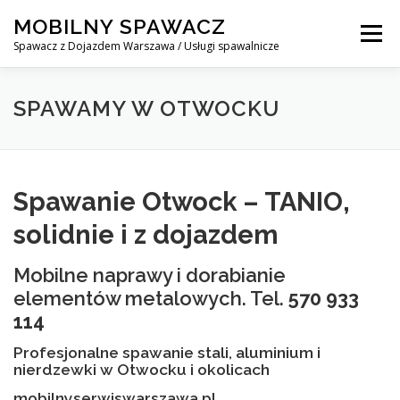
Skip
MOBILNY SPAWACZ
to
Menu
content
Spawacz z Dojazdem Warszawa / Usługi spawalnicze
MOBILNY SPAWACZ WARSZAWA
BLOG
O NAS
SPAWAMY W OTWOCKU
KONTAKT
Spawanie Otwock – TANIO,
solidnie i z dojazdem
Mobilne naprawy i dorabianie
elementów metalowych. Tel.
570 933
114
Profesjonalne spawanie stali, aluminium i
nierdzewki w Otwocku i okolicach
mobilnyserwiswarszawa.pl