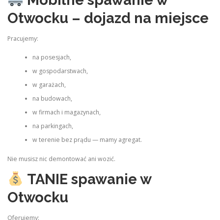
Otwocku – dojazd na miejsce
Pracujemy:
na posesjach,
w gospodarstwach,
w garażach,
na budowach,
w firmach i magazynach,
na parkingach,
w terenie bez prądu — mamy agregat.
Nie musisz nic demontować ani wozić.
TANIE spawanie w
Otwocku
Oferujemy: