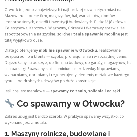
Otwock to jedno z największych i najbardziej rozwiniętych miast na
Mazowszu — pełne firm, magazynów, hal, warsztatów, domów
jednorodzinnych, osiedli i inwestycji budowlanych. Bliskość Józefowa,
Celestynowa, Karczewa, Wiązowny, Góraszki i Warszawy sprawia, że
zapotrzebowanie na szybkie, solidne i
tanie spawanie mobilne
jest
tutaj wyjątkowo duże.
Dlatego oferujemy
mobilne spawanie w Otwocku
, realizowane
bezpośrednio u klienta — szybko, profesjonalnie i w rozsądnej cenie.
Dojeżdżamy na posesje, do firm, na budowy, do garaży, magazynów, hal
i na parkingi. Spawamy stal, aluminium i nierdzewkę. Naprawiamy,
wzmacniamy, dorabiamy i regenerujemy elementy metalowe każdego
typu — od drobnych uchwytów po duże konstrukcje.
Jeśli coś jest metalowe —
spawamy to tanio, solidnie i od ręki
.
Co spawamy w Otwocku?
Zakres usług jest bardzo szeroki. W praktyce spawamy wszystko, co
wykonane jest z metalu.
1. Maszyny rolnicze, budowlane i