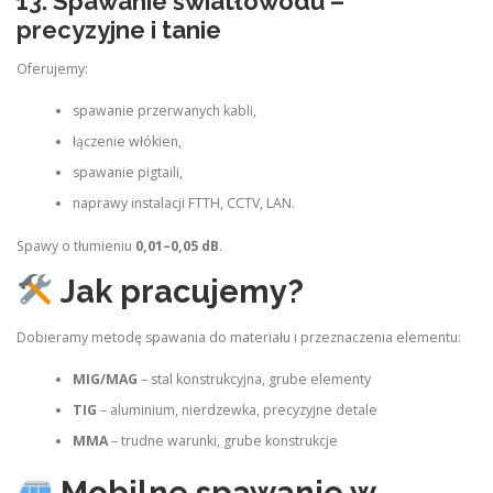
13. Spawanie światłowodu –
precyzyjne i tanie
Oferujemy:
spawanie przerwanych kabli,
łączenie włókien,
spawanie pigtaili,
naprawy instalacji FTTH, CCTV, LAN.
Spawy o tłumieniu
0,01–0,05 dB
.
Jak pracujemy?
Dobieramy metodę spawania do materiału i przeznaczenia elementu:
MIG/MAG
– stal konstrukcyjna, grube elementy
TIG
– aluminium, nierdzewka, precyzyjne detale
MMA
– trudne warunki, grube konstrukcje
Mobilne spawanie w