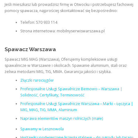
Jeśli mieszkasz lub prowadzisz firmę w Otwocku i potrzebujesz fachowej
pomocy spawacza, najprościej skontaktować się bezpośrednio:
Telefon: 570 933 114
Strona internetowa: mobilnyserwiswarszawa.pl
Spawacz Warszawa
Spawacz MIG MAG (Warszawa), Oferujemy kompleksowe usługi
spawalnicze w Warszawie i okolicach. Spawanie aluminium, stali oraz
żeliwa metodami MIG, TIG, MMA. Gwarancja jakości i szybka.
Złączki rurociągów
Profesjonalne Usługi Spawalnicze Bemowo – Warszawa |
Solidność, Certyfikaty, Terminowość
Profesjonalne Usługi Spawalnicze Warszawa – Marki – Łęczyca |
MIG, MAG, TIG, MMA, Aluminium
Naprawa elementów maszyn rolniczych (małe)
Spawamy w Lesznowola
Huśtawki i podwieszane krzesła stalowe – do ogrodu lub tarasu