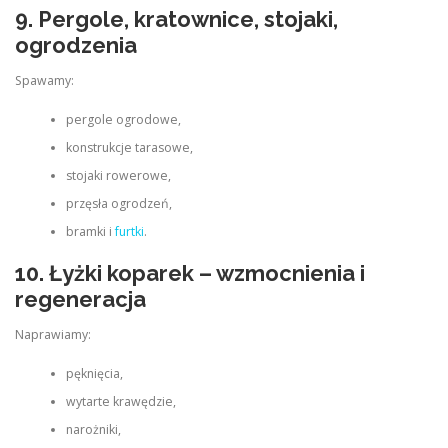
9. Pergole, kratownice, stojaki,
ogrodzenia
Spawamy:
pergole ogrodowe,
konstrukcje tarasowe,
stojaki rowerowe,
przęsła ogrodzeń,
bramki i
furtki
.
10. Łyżki koparek – wzmocnienia i
regeneracja
Naprawiamy:
pęknięcia,
wytarte krawędzie,
narożniki,