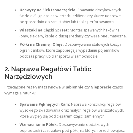
Uchwyty na Elektronarzędzia:
Spawanie dedykowanych
“widełek” i gniazd na wiertarki, szlifierki czy klucze udarowe
bezpośrednio do ram stołów lub tablic perforowanych.
Wieszaki na Ciężki Sprzęt:
Montaż spawanych haków na
łomy, siekiery, kable o dużej średnicy czy węże pneumatyczne.
Półki na Chemię i Oleje:
Dospawywanie stalowych koszy i
ograniczników, które zapobiegają wypadaniu pojemników
podczas pracy lub transportu w samochodzie.
2. Naprawa Regałów i Tablic
Narzędziowych
Przeciążone regały magazynowe w
Jabłonnie
czy
Nieporęcie
często
wymagają ratunku:
Spawanie Pękniętych Ram:
Naprawa konstrukcji regałów
wysokiego składowania oraz małych regałów warsztatowych,
które wygięły się pod ciężarem części zamiennych.
Wzmacnianie Półek:
Dospawywanie dodatkowych
poprzeczek i zastrzałów pod półki, na których przechowujesz