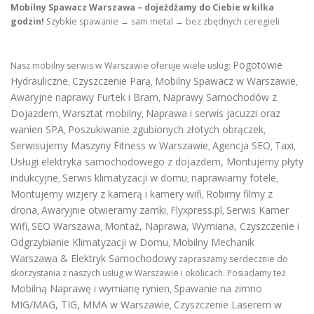
Mobilny Spawacz Warszawa – dojeżdżamy do Ciebie w kilka
godzin!
Szybkie spawanie → sam metal → bez zbędnych ceregieli
Pogotowie
Nasz mobilny serwis w Warszawie oferuje wiele usług:
Hydrauliczne
Czyszczenie Parą
Mobilny Spawacz w Warszawie
,
,
,
Awaryjne naprawy Furtek i Bram
Naprawy Samochodów z
,
Dojazdem
Warsztat mobilny
Naprawa i serwis jacuzzi oraz
,
,
wanien SPA
Poszukiwanie zgubionych złotych obrączek
,
,
Serwisujemy Maszyny Fitness w Warszawie
Agencja SEO
Taxi
,
,
,
Usługi elektryka samochodowego z dojazdem
,
Montujemy płyty
indukcyjne
Serwis klimatyzacji w domu
naprawiamy fotele
,
,
,
Montujemy wizjery z kamerą i kamery wifi
Robimy filmy z
,
drona
Awaryjnie otwieramy zamki
Flyxpress.pl
Serwis Kamer
,
,
,
Wifi
SEO Warszawa
Montaż, Naprawa, Wymiana, Czyszczenie i
,
,
Odgrzybianie Klimatyzacji w Domu
Mobilny Mechanik
,
Warszawa & Elektryk Samochodowy
zapraszamy serdecznie do
skorzystania z naszych usług w Warszawie i okolicach. Posiadamy też
Mobilną Naprawę i wymianę rynien
Spawanie na zimno
,
MIG/MAG, TIG, MMA w Warszawie
Czyszczenie Laserem w
,