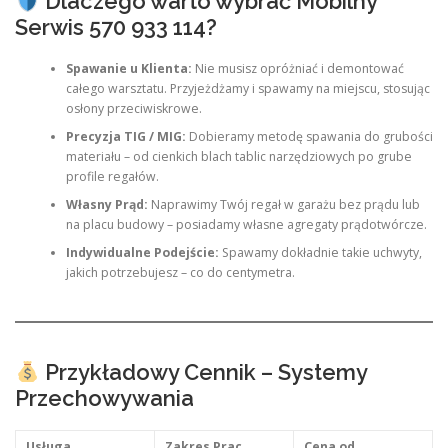
Dlaczego warto wybrać Mobilny
Serwis 570 933 114?
Spawanie u Klienta:
Nie musisz opróżniać i demontować
całego warsztatu. Przyjeżdżamy i spawamy na miejscu, stosując
osłony przeciwiskrowe.
Precyzja TIG / MIG:
Dobieramy metodę spawania do grubości
materiału – od cienkich blach tablic narzędziowych po grube
profile regałów.
Własny Prąd:
Naprawimy Twój regał w garażu bez prądu lub
na placu budowy – posiadamy własne agregaty prądotwórcze.
Indywidualne Podejście:
Spawamy dokładnie takie uchwyty,
jakich potrzebujesz – co do centymetra.
Przykładowy Cennik – Systemy
Przechowywania
Usługa
Zakres Prac
Cena od