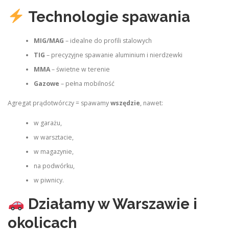
Technologie spawania
MIG/MAG
– idealne do profili stalowych
TIG
– precyzyjne spawanie aluminium i nierdzewki
MMA
– świetne w terenie
Gazowe
– pełna mobilność
Agregat prądotwórczy = spawamy
wszędzie
, nawet:
w garażu,
w warsztacie,
w magazynie,
na podwórku,
w piwnicy.
Działamy w Warszawie i
okolicach