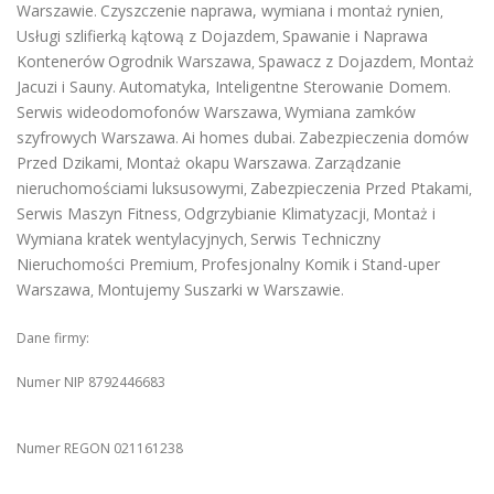
Warszawie
Czyszczenie naprawa, wymiana i montaż rynien
.
,
Usługi szlifierką kątową z Dojazdem
Spawanie i Naprawa
,
Kontenerów
Ogrodnik Warszawa
Spawacz z Dojazdem
Montaż
,
,
Jacuzi i Sauny
Automatyka, Inteligentne Sterowanie Domem
.
.
Serwis wideodomofonów Warszawa
Wymiana zamków
,
szyfrowych Warszawa
Ai homes dubai
Zabezpieczenia domów
.
.
Przed Dzikami
Montaż okapu Warszawa
Zarządzanie
,
.
nieruchomościami luksusowymi
Zabezpieczenia Przed Ptakami
,
,
Serwis Maszyn Fitness
Odgrzybianie Klimatyzacji
Montaż i
,
,
Wymiana kratek wentylacyjnych
Serwis Techniczny
,
Nieruchomości Premium
Profesjonalny Komik i Stand-uper
,
Warszawa
Montujemy Suszarki w Warszawie
,
.
Dane firmy:
Numer NIP 8792446683
Numer REGON 021161238