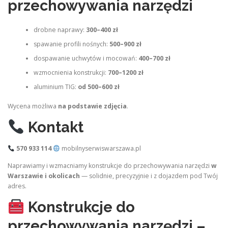
przechowywania narzędzi
drobne naprawy:
300–400 zł
spawanie profili nośnych:
500–900 zł
dospawanie uchwytów i mocowań:
400–700 zł
wzmocnienia konstrukcji:
700–1200 zł
aluminium TIG:
od 500–600 zł
Wycena możliwa
na podstawie zdjęcia
.
Kontakt
570 933 114
mobilnyserwiswarszawa.pl
Naprawiamy i wzmacniamy konstrukcje do przechowywania narzędzi
w
Warszawie i okolicach
— solidnie, precyzyjnie i z dojazdem pod Twój
adres.
Konstrukcje do
przechowywania narzędzi –