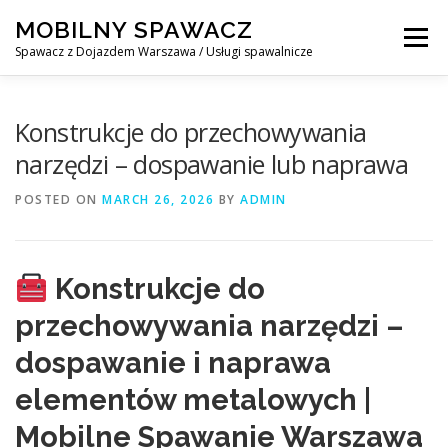
Skip
MOBILNY SPAWACZ
to
Menu
content
Spawacz z Dojazdem Warszawa / Usługi spawalnicze
MOBILNY SPAWACZ WARSZAWA
BLOG
O NAS
Konstrukcje do przechowywania
narzędzi – dospawanie lub naprawa
KONTAKT
POSTED ON
MARCH 26, 2026
BY
ADMIN
Konstrukcje do
przechowywania narzędzi –
dospawanie i naprawa
elementów metalowych |
Mobilne Spawanie Warszawa