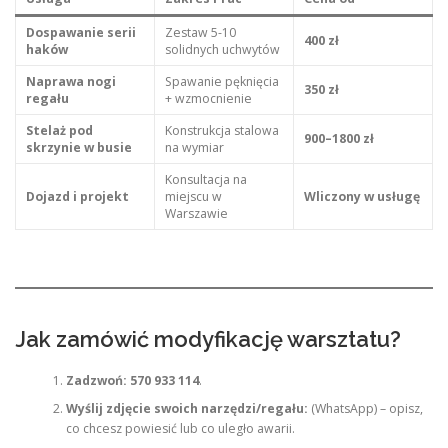
Dospawanie serii
Zestaw 5-10
400 zł
haków
solidnych uchwytów
Naprawa nogi
Spawanie pęknięcia
350 zł
regału
+ wzmocnienie
Stelaż pod
Konstrukcja stalowa
900–1800 zł
skrzynie w busie
na wymiar
Konsultacja na
Dojazd i projekt
miejscu w
Wliczony w usługę
Warszawie
Jak zamówić modyfikację warsztatu?
Zadzwoń:
570 933 114
.
Wyślij zdjęcie swoich narzędzi/regału:
(WhatsApp) – opisz,
co chcesz powiesić lub co uległo awarii.