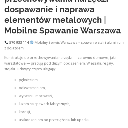
dospawanie i naprawa
elementów metalowych |
Mobilne Spawanie Warszawa
570 933 114
Mobilny Serwis Warszawa – spawanie stali i aluminium
z dojazdem
Konstrukcje do przechowywania narzędzi — zarówno domowe, jak i
warsztatowe — pracują pod dużym obciążeniem. Wieszaki, regały,
stojaki i uchwyty często ulegają:
pęknięciom,
odkształceniom,
wyrwaniu mocowań,
luzom na spawach fabrycznych,
korozji,
uszkodzeniom po przeciążeniu lub upadku.