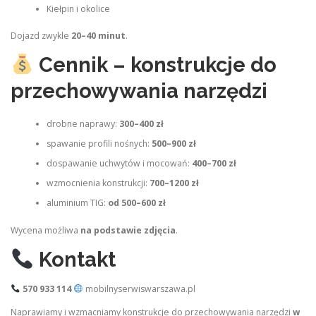
Kiełpin i okolice
Dojazd zwykle
20–40 minut
.
Cennik – konstrukcje do
przechowywania narzędzi
drobne naprawy:
300–400 zł
spawanie profili nośnych:
500–900 zł
dospawanie uchwytów i mocowań:
400–700 zł
wzmocnienia konstrukcji:
700–1200 zł
aluminium TIG:
od 500–600 zł
Wycena możliwa
na podstawie zdjęcia
.
Kontakt
570 933 114
mobilnyserwiswarszawa.pl
Naprawiamy i wzmacniamy konstrukcje do przechowywania narzędzi
w