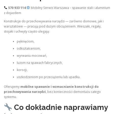
570 933 114
Mobilny Serwis Warszawa – spawanie stali i aluminium
z dojazdem
Konstrukcje do przechowywania narzędzi — zarówno domowe, jak i
warsztatowe — pracują pod dużym obciążeniem. Wieszaki, regały,
stojaki i uchwyty często ulegają:
pęknięciom,
odkształceniom,
wyrwaniu mocowań,
luzom na spawach fabrycznych,
korozji,
uszkodzeniom po przeciążeniu lub upadku.
Oferujemy
mobilne spawanie i wzmacnianie konstrukcji do
przechowywania narzędzi
, bez konieczności demontażu całego
systemu.
Co dokładnie naprawiamy