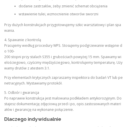
dodanie zastrzałów, żeby zmienić schemat obciążenia
wstawienie tulei, wzmocnienie otworów sworzni
Przy dużych konstrukcjach przygotowujemy szkic warsztatowy i plan spa
wania.
4. Spawanie z kontrolą
Pracujemy według procedury WPS. Stosujemy podgrzewanie wstępne d
o 100-
200 stopni przy stalach S355 i grubościach powyżej 15 mm. Spawamy wi
elościegowo, czyścimy międzyściegowo, kontrolujemy temperaturę. Uży
wamy drutów z atestem 3.1.
Przy elementach krytycznych zapraszamy inspektora do badań VT lub pe
netracyjnych. Wystawiamy protokół.
5. Odbiór i gwarancja
Po naprawie konstrukcja jest malowana podkładem antykorozyjnym. Do
stajesz dokumentację zdjęciową przed i po, opis zastosowanych materi
ałów i gwarancję na wykonane połączenie.
Dlaczego indywidualnie