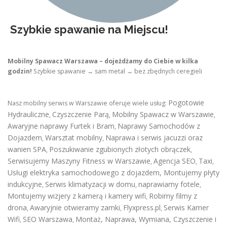
Szybkie spawanie na Miejscu!
Mobilny Spawacz Warszawa – dojeżdżamy do Ciebie w kilka
godzin!
Szybkie spawanie → sam metal → bez zbędnych ceregieli
Pogotowie
Nasz mobilny serwis w Warszawie oferuje wiele usług:
Hydrauliczne
Czyszczenie Parą
Mobilny Spawacz w Warszawie
,
,
,
Awaryjne naprawy Furtek i Bram
Naprawy Samochodów z
,
Dojazdem
Warsztat mobilny
Naprawa i serwis jacuzzi oraz
,
,
wanien SPA
Poszukiwanie zgubionych złotych obrączek
,
,
Serwisujemy Maszyny Fitness w Warszawie
Agencja SEO
Taxi
,
,
,
Usługi elektryka samochodowego z dojazdem
,
Montujemy płyty
indukcyjne
Serwis klimatyzacji w domu
naprawiamy fotele
,
,
,
Montujemy wizjery z kamerą i kamery wifi
Robimy filmy z
,
drona
Awaryjnie otwieramy zamki
Flyxpress.pl
Serwis Kamer
,
,
,
Wifi
SEO Warszawa
Montaż, Naprawa, Wymiana, Czyszczenie i
,
,