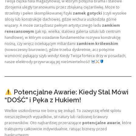
Twoja ciężka hala magazynowa), w którym potężna brama i stalowe
zbrojenia uległy taranowaniu przez zbłąkaną ciężarówkę. Może to
strzelisty i pełen skomplikowanej fizyki
zamek gotycki
(czyli wysokie
silosy lub konstrukcje dachowe), gdzie wichura uszkodziła górne
wiązary. A może zarządzasz pełnym artystycznego ładu
zamkiem
renesansowym
(jak np. wielka, stalowa galeria sztuki lub centrum
handlowe), w którym osiadanie fundamentów rozrywa konstrukcję
nośną, czy wręcz ociekającym miliardami
zamkiem królewskim
(nowoczesny biurowiec), gdzie trzeba dyskretnie, acz potężnie
wzmocnić pękający szyb windy! Kiedy Twoja forteca drży w posadach,
nasze elektrody przywracają jej nieśmiertelność!
Potencjalne Awarie: Kiedy Stal Mówi
“DOŚĆ” i Pęka z Hukiem!
Wielkie uszkodzenia nie biorą się znikąd. To zazwyczaj efekt splotu
nieszczęśliwych wypadków, sił natury lub radosnej brawury
pracowników. Oto najbardziej przerażające
potencjalne awarie
, które
traktujemy całkowicie indywidualnie, ratując biznesy przed
bankructwem: