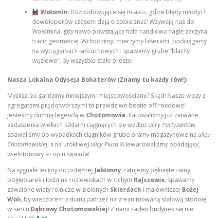
Wołomin:
Rozbudowujące się miasto, gdzie błędy młodych
deweloperów czasem dają o sobie znać! Wzywają nas do
Wołomina, gdy nowo powstająca hala handlowa nagle zaczyna
tracić geometrię. Wchodzimy, mierzymy laserami, podciągamy
na wyciągarkach łańcuchowych i spawamy grube “blachy
węzłowe”, by wszystko stało prosto!
Nasza Lokalna Odyseja Bohaterów (Znamy tu każdy rów!):
Myślisz, że gardzimy mniejszymi miejscowościami? Skąd! Nasze wozy z
agregatami prądotwórczymi to prawdziwe bestie off-roadowe!
Jesteśmy dumną legendą w
Chotomowie
. Ratowaliśmy już zarwane
zadaszenia wielkich szklarni ciągnących się wzdłuż
ulicy Partyzantów
,
spawaliśmy po wypadkach ciągników grube bramy magazynowe na
ulicy
Chotomowskiej
, a na urokliwej
ulicy Piusa XI
lewarowaliśmy opadający,
wielotonowy strop u sąsiada!
Na sygnale lecimy do potężnej
Jabłonny
, ratujemy pęknięte ramy
pogłębiarek i łodzi na rozlewiskach w cichym
Rajszewie
, spawamy
zawalone wiaty rolnicze w zielonych
Skierdach
i malowniczej
Bożej
Woli
, by wieczorem z dumą patrzeć na zreanimowaną stalową stodołę
w sercu
Dąbrowy Chotomowskiej
! Z nami żaden budynek się nie