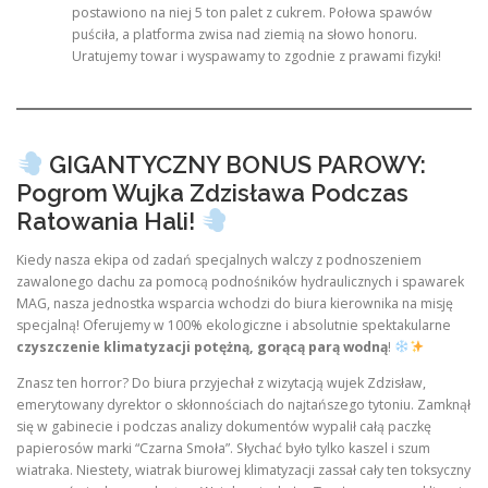
postawiono na niej 5 ton palet z cukrem. Połowa spawów
puściła, a platforma zwisa nad ziemią na słowo honoru.
Uratujemy towar i wyspawamy to zgodnie z prawami fizyki!
GIGANTYCZNY BONUS PAROWY:
Pogrom Wujka Zdzisława Podczas
Ratowania Hali!
Kiedy nasza ekipa od zadań specjalnych walczy z podnoszeniem
zawalonego dachu za pomocą podnośników hydraulicznych i spawarek
MAG, nasza jednostka wsparcia wchodzi do biura kierownika na misję
specjalną! Oferujemy w 100% ekologiczne i absolutnie spektakularne
czyszczenie klimatyzacji potężną, gorącą parą wodną
!
Znasz ten horror? Do biura przyjechał z wizytacją wujek Zdzisław,
emerytowany dyrektor o skłonnościach do najtańszego tytoniu. Zamknął
się w gabinecie i podczas analizy dokumentów wypalił całą paczkę
papierosów marki “Czarna Smoła”. Słychać było tylko kaszel i szum
wiatraka. Niestety, wiatrak biurowej klimatyzacji zassał cały ten toksyczny