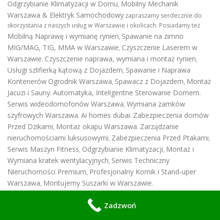
Odgrzybianie Klimatyzacji w Domu
Mobilny Mechanik
,
Warszawa & Elektryk Samochodowy
zapraszamy serdecznie do
skorzystania z naszych usług w Warszawie i okolicach. Posiadamy też
Mobilną Naprawę i wymianę rynien
Spawanie na zimno
,
MIG/MAG, TIG, MMA w Warszawie
Czyszczenie Laserem w
,
Warszawie
Czyszczenie naprawa, wymiana i montaż rynien
.
,
Usługi szlifierką kątową z Dojazdem
Spawanie i Naprawa
,
Kontenerów
Ogrodnik Warszawa
Spawacz z Dojazdem
Montaż
,
,
Jacuzi i Sauny
Automatyka, Inteligentne Sterowanie Domem
.
.
Serwis wideodomofonów Warszawa
Wymiana zamków
,
szyfrowych Warszawa
Ai homes dubai
Zabezpieczenia domów
.
.
Przed Dzikami
Montaż okapu Warszawa
Zarządzanie
,
.
nieruchomościami luksusowymi
Zabezpieczenia Przed Ptakami
,
,
Serwis Maszyn Fitness
Odgrzybianie Klimatyzacji
Montaż i
,
,
Wymiana kratek wentylacyjnych
Serwis Techniczny
,
Nieruchomości Premium
Profesjonalny Komik i Stand-uper
,
Warszawa
Montujemy Suszarki w Warszawie
,
.
Dane firmy:
Zadzwoń