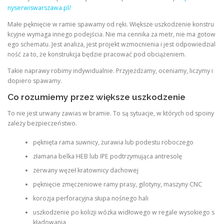
nyserwiswarszawa.pl/
Małe pęknięcie w ramie spawamy od ręki. Większe uszkodzenie konstru
kcyjne wymaga innego podejścia. Nie ma cennika za metr, nie ma gotow
ego schematu. Jest analiza, jest projekt wzmocnienia i jest odpowiedzial
ność za to, że konstrukcja będzie pracować pod obciążeniem.
Takie naprawy robimy indywidualnie. Przyjeżdżamy, oceniamy, liczymy i
dopiero spawamy.
Co rozumiemy przez większe uszkodzenie
To nie jest urwany zawias w bramie. To są sytuacje, w których od spoiny
zależy bezpieczeństwo.
pęknięta rama suwnicy, żurawia lub podestu roboczego
złamana belka HEB lub IPE podtrzymująca antresolę
zerwany węzeł kratownicy dachowej
pęknięcie zmęczeniowe ramy prasy, gilotyny, maszyny CNC
korozja perforacyjna słupa nośnego hali
uszkodzenie po kolizji wózka widłowego w regale wysokiego s
kładowania