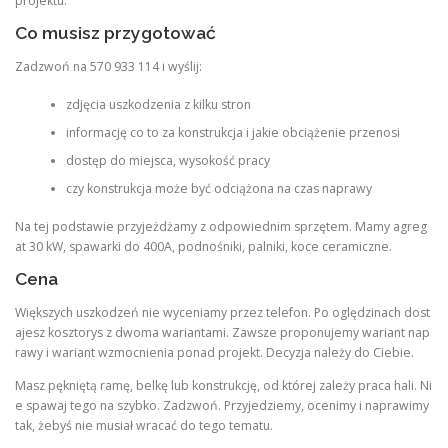
projektu.
Co musisz przygotować
Zadzwoń na 570 933 114 i wyślij:
zdjęcia uszkodzenia z kilku stron
informację co to za konstrukcja i jakie obciążenie przenosi
dostęp do miejsca, wysokość pracy
czy konstrukcja może być odciążona na czas naprawy
Na tej podstawie przyjeżdżamy z odpowiednim sprzętem. Mamy agreg
at 30 kW, spawarki do 400A, podnośniki, palniki, koce ceramiczne.
Cena
Większych uszkodzeń nie wyceniamy przez telefon. Po oględzinach dost
ajesz kosztorys z dwoma wariantami. Zawsze proponujemy wariant nap
rawy i wariant wzmocnienia ponad projekt. Decyzja należy do Ciebie.
Masz pękniętą ramę, belkę lub konstrukcję, od której zależy praca hali. Ni
e spawaj tego na szybko. Zadzwoń. Przyjedziemy, ocenimy i naprawimy
tak, żebyś nie musiał wracać do tego tematu.