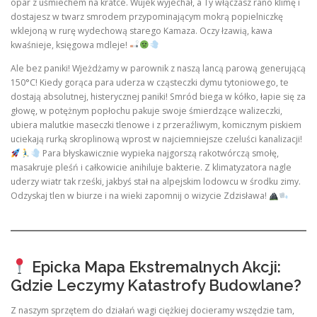
opar z uśmiechem na kratce. Wujek wyjechał, a Ty włączasz rano klimę i
dostajesz w twarz smrodem przypominającym mokrą popielniczkę
wklejoną w rurę wydechową starego Kamaza. Oczy łzawią, kawa
kwaśnieje, księgowa mdleje!
Ale bez paniki! Wjeżdżamy w parownik z naszą lancą parową generującą
150°C! Kiedy gorąca para uderza w cząsteczki dymu tytoniowego, te
dostają absolutnej, histerycznej paniki! Smród biega w kółko, łapie się za
głowę, w potężnym popłochu pakuje swoje śmierdzące walizeczki,
ubiera malutkie maseczki tlenowe i z przeraźliwym, komicznym piskiem
uciekają rurką skroplinową wprost w najciemniejsze czeluści kanalizacji!
Para błyskawicznie wypieka najgorszą rakotwórczą smołę,
masakruje pleśń i całkowicie anihiluje bakterie. Z klimatyzatora nagle
uderzy wiatr tak rześki, jakbyś stał na alpejskim lodowcu w środku zimy.
Odzyskaj tlen w biurze i na wieki zapomnij o wizycie Zdzisława!
Epicka Mapa Ekstremalnych Akcji:
Gdzie Leczymy Katastrofy Budowlane?
Z naszym sprzętem do działań wagi ciężkiej docieramy wszędzie tam,