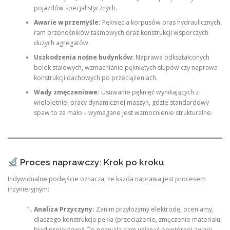
pojazdów specjalistycznych.
Awarie w przemyśle:
Pęknięcia korpusów pras hydraulicznych,
ram przenośników taśmowych oraz konstrukcji wsporczych
dużych agregatów.
Uszkodzenia nośne budynków:
Naprawa odkształconych
belek stalowych, wzmacnianie pękniętych słupów czy naprawa
konstrukcji dachowych po przeciążeniach.
Wady zmęczeniowe:
Usuwanie pęknięć wynikających z
wieloletniej pracy dynamicznej maszyn, gdzie standardowy
spaw to za mało – wymagane jest wzmocnienie strukturalne.
Proces naprawczy: Krok po kroku
Indywidualne podejście oznacza, że każda naprawa jest procesem
inżynieryjnym:
Analiza Przyczyny:
Zanim przyłożymy elektrodę, oceniamy,
dlaczego konstrukcja pękła (przeciążenie, zmęczenie materiału,
błąd projektowy). To pozwala nam uniknąć powtórnej awarii.