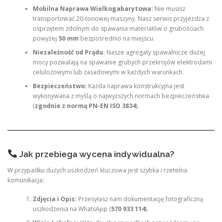
Mobilna Naprawa Wielkogabarytowa:
Nie musisz
transportować 20-tonowej maszyny. Nasz serwis przyjeżdża z
osprzętem zdolnym do spawania materiałów o grubościach
powyżej
50 mm
bezpośrednio na miejscu.
Niezależność od Prądu:
Nasze agregaty spawalnicze dużej
mocy pozwalają na spawanie grubych przekrojów elektrodami
celulozowymi lub zasadowymi w każdych warunkach.
Bezpieczeństwo:
Każda naprawa konstrukcyjna jest
wykonywana z myślą o najwyższych normach bezpieczeństwa
(
zgodnie z normą PN-EN ISO 3834
).
Jak przebiega wycena indywidualna?
W przypadku dużych uszkodzeń kluczowa jest szybka i rzetelna
komunikacja:
Zdjęcia i Opis:
Przesyłasz nam dokumentację fotograficzną
uszkodzenia na WhatsApp (
570 933 114
).