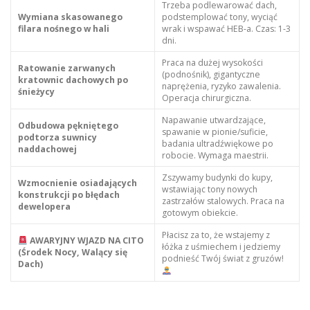
Trzeba podlewarować dach,
Wymiana skasowanego
podstemplować tony, wyciąć
filara nośnego w hali
wrak i wspawać HEB-a. Czas: 1-3
dni.
Praca na dużej wysokości
Ratowanie zarwanych
(podnośnik), gigantyczne
kratownic dachowych po
naprężenia, ryzyko zawalenia.
śnieżycy
Operacja chirurgiczna.
Napawanie utwardzające,
Odbudowa pękniętego
spawanie w pionie/suficie,
podtorza suwnicy
badania ultradźwiękowe po
naddachowej
robocie. Wymaga maestrii.
Zszywamy budynki do kupy,
Wzmocnienie osiadających
wstawiając tony nowych
konstrukcji po błędach
zastrzałów stalowych. Praca na
dewelopera
gotowym obiekcie.
Płacisz za to, że wstajemy z
AWARYJNY WJAZD NA CITO
łóżka z uśmiechem i jedziemy
(Środek Nocy, Walący się
podnieść Twój świat z gruzów!
Dach)