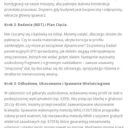
kondygnacji na nasze maszyny, aby pęknięta stalowa konstrukcja
przestała pracować. Dopiero gdy budynek jest bezpieczny i odprężony,
wkracza główny spawacz.
Krok 2: Badania (NDT) i Plan Cięcia
Nie rzucamy się z kątówką na oślep. Musimy ustalić, dlaczego doszło do
pęknięcia. Czy to wada materiałowa, ukryta korozja w profilu
zamkniętym, czy może przeciążenie dynamiczne? Za pomocą badań
penetracyjnych (PT) sprawdzamy, jak daleko sięgają mikropęknięcia
zmęczeniowe, których nie widać gołym okiem. Następnie wycinamy
uszkodzony fragment z ogromnym naddatkiem – zawsze usuwamy
“zmęczoną” stal, by doczekać się do zdrowego, sprężystego rdzenia o
strukturze nienaruszonej awarią.
Krok 3: Odbudowa, Ukosowanie i Spawanie Wielościegowe
W zależności od gabarytu uszkodzenia, wstawiamy nowy profil ze stali o
podwyższonej wytrzymałości (np. S355). Aby połączyć blachę o grubości
20 czy 40 mm, musimy przeprowadzić zaawansowane ukosowanie
krawędzi. Spawanie wykonujemy metodą MAG (135/136) w przypadku
osłony przed wiatrem, lub niezawodną metodą MMA z użyciem grubych
elektrod zasadowych (np. E7018), które gwarantują niesamowitą
udarność i plastyczność spoiny nawet na mrozie. Kładziemy spoinę ścieg