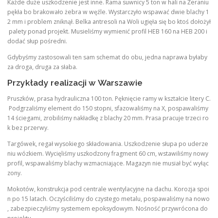
Każde duże uszkodzenie jest inne. Rama suwnicy 5 ton w hali na Żeraniu
pękła bo brakowało żebra w węźle. Wystarczyło wspawać dwie blachy 1
2 mm i problem zniknął. Belka antresoli na Woli ugięła się bo ktoś dołożył
palety ponad projekt. Musieliśmy wymienić profil HEB 160 na HEB 200 i
dodać słup pośredni.
Gdybyśmy zastosowali ten sam schemat do obu, jedna naprawa byłaby
za droga, druga za słaba.
Przykłady realizacji w Warszawie
Pruszków, prasa hydrauliczna 100 ton. Pęknięcie ramy w kształcie litery C.
Podgrzaliśmy element do 150 stopni, sfazowaliśmy na X, pospawaliśmy
14 ściegami, zrobiliśmy nakładkę z blachy 20 mm. Prasa pracuje trzeci ro
k bez przerwy.
Targówek, regał wysokiego składowania. Uszkodzenie słupa po uderze
niu wózkiem. Wycięliśmy uszkodzony fragment 60 cm, wstawiliśmy nowy
profil, wspawaliśmy blachy wzmacniające. Magazyn nie musiał być wyłąc
zony.
Mokotów, konstrukcja pod centrale wentylacyjne na dachu. Korozja spoi
n po 15 latach. Oczyściliśmy do czystego metalu, pospawaliśmy na nowo
, zabezpieczyliśmy systemem epoksydowym. Nośność przywrócona do