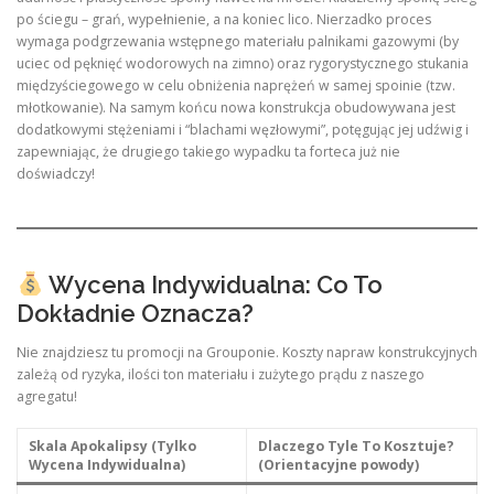
po ściegu – grań, wypełnienie, a na koniec lico. Nierzadko proces
wymaga podgrzewania wstępnego materiału palnikami gazowymi (by
uciec od pęknięć wodorowych na zimno) oraz rygorystycznego stukania
międzyściegowego w celu obniżenia naprężeń w samej spoinie (tzw.
młotkowanie). Na samym końcu nowa konstrukcja obudowywana jest
dodatkowymi stężeniami i “blachami węzłowymi”, potęgując jej udźwig i
zapewniając, że drugiego takiego wypadku ta forteca już nie
doświadczy!
Wycena Indywidualna: Co To
Dokładnie Oznacza?
Nie znajdziesz tu promocji na Grouponie. Koszty napraw konstrukcyjnych
zależą od ryzyka, ilości ton materiału i zużytego prądu z naszego
agregatu!
Skala Apokalipsy (Tylko
Dlaczego Tyle To Kosztuje?
Wycena Indywidualna)
(Orientacyjne powody)