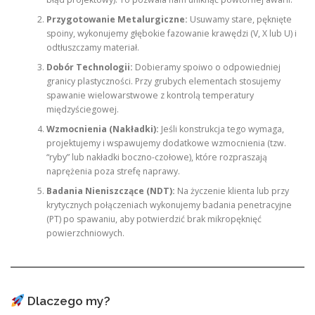
Przygotowanie Metalurgiczne:
Usuwamy stare, pęknięte
spoiny, wykonujemy głębokie fazowanie krawędzi (V, X lub U) i
odtłuszczamy materiał.
Dobór Technologii:
Dobieramy spoiwo o odpowiedniej
granicy plastyczności. Przy grubych elementach stosujemy
spawanie wielowarstwowe z kontrolą temperatury
międzyściegowej.
Wzmocnienia (Nakładki):
Jeśli konstrukcja tego wymaga,
projektujemy i wspawujemy dodatkowe wzmocnienia (tzw.
“ryby” lub nakładki boczno-czołowe), które rozpraszają
naprężenia poza strefę naprawy.
Badania Nieniszczące (NDT):
Na życzenie klienta lub przy
krytycznych połączeniach wykonujemy badania penetracyjne
(PT) po spawaniu, aby potwierdzić brak mikropęknięć
powierzchniowych.
Dlaczego my?