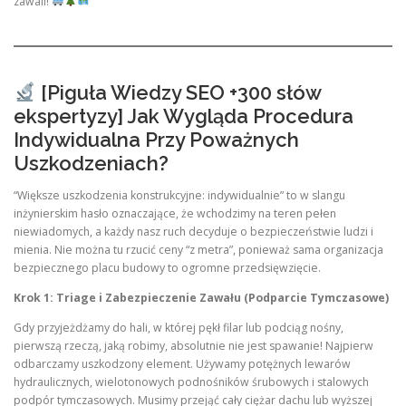
zawali!
[Piguła Wiedzy SEO +300 słów
ekspertyzy] Jak Wygląda Procedura
Indywidualna Przy Poważnych
Uszkodzeniach?
“Większe uszkodzenia konstrukcyjne: indywidualnie” to w slangu
inżynierskim hasło oznaczające, że wchodzimy na teren pełen
niewiadomych, a każdy nasz ruch decyduje o bezpieczeństwie ludzi i
mienia. Nie można tu rzucić ceny “z metra”, ponieważ sama organizacja
bezpiecznego placu budowy to ogromne przedsięwzięcie.
Krok 1: Triage i Zabezpieczenie Zawału (Podparcie Tymczasowe)
Gdy przyjeżdżamy do hali, w której pękł filar lub podciąg nośny,
pierwszą rzeczą, jaką robimy, absolutnie nie jest spawanie! Najpierw
odbarczamy uszkodzony element. Używamy potężnych lewarów
hydraulicznych, wielotonowych podnośników śrubowych i stalowych
podpór tymczasowych. Musimy przejąć cały ciężar dachu lub wyższej