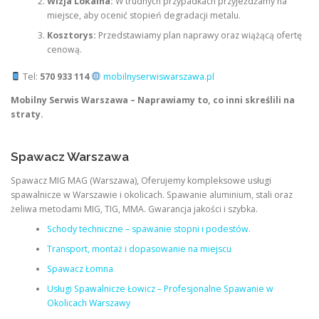
Wizja Lokalna:
W trudnych przypadkach przyjeżdżamy na
miejsce, aby ocenić stopień degradacji metalu.
Kosztorys:
Przedstawiamy plan naprawy oraz wiążącą ofertę
cenową.
Tel:
570 933 114
mobilnyserwiswarszawa.pl
Mobilny Serwis Warszawa – Naprawiamy to, co inni skreślili na
straty.
Spawacz Warszawa
Spawacz MIG MAG (Warszawa), Oferujemy kompleksowe usługi
spawalnicze w Warszawie i okolicach. Spawanie aluminium, stali oraz
żeliwa metodami MIG, TIG, MMA. Gwarancja jakości i szybka.
Schody techniczne – spawanie stopni i podestów.
Transport, montaż i dopasowanie na miejscu
Spawacz Łomna
Usługi Spawalnicze Łowicz – Profesjonalne Spawanie w
Okolicach Warszawy