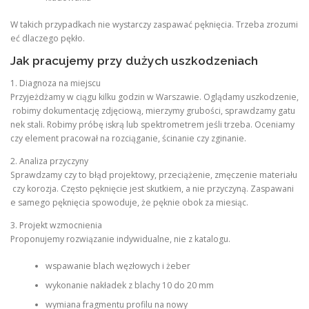
W takich przypadkach nie wystarczy zaspawać pęknięcia. Trzeba zrozumi
eć dlaczego pękło.
Jak pracujemy przy dużych uszkodzeniach
1. Diagnoza na miejscu
Przyjeżdżamy w ciągu kilku godzin w Warszawie. Oglądamy uszkodzenie,
robimy dokumentację zdjęciową, mierzymy grubości, sprawdzamy gatu
nek stali. Robimy próbę iskrą lub spektrometrem jeśli trzeba. Oceniamy
czy element pracował na rozciąganie, ścinanie czy zginanie.
2. Analiza przyczyny
Sprawdzamy czy to błąd projektowy, przeciążenie, zmęczenie materiału
czy korozja. Często pęknięcie jest skutkiem, a nie przyczyną. Zaspawani
e samego pęknięcia spowoduje, że pęknie obok za miesiąc.
3. Projekt wzmocnienia
Proponujemy rozwiązanie indywidualne, nie z katalogu.
wspawanie blach węzłowych i żeber
wykonanie nakładek z blachy 10 do 20 mm
wymiana fragmentu profilu na nowy