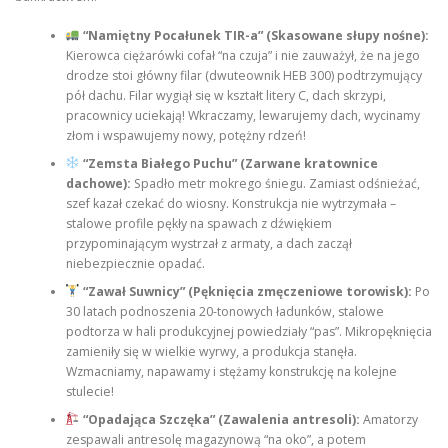
“Namiętny Pocałunek TIR-a” (Skasowane słupy nośne):
Kierowca ciężarówki cofał “na czuja” i nie zauważył, że na jego
drodze stoi główny filar (dwuteownik HEB 300) podtrzymujący
pół dachu. Filar wygiął się w kształt litery C, dach skrzypi,
pracownicy uciekają! Wkraczamy, lewarujemy dach, wycinamy
złom i wspawujemy nowy, potężny rdzeń!
“Zemsta Białego Puchu” (Zarwane kratownice
dachowe):
Spadło metr mokrego śniegu. Zamiast odśnieżać,
szef kazał czekać do wiosny. Konstrukcja nie wytrzymała –
stalowe profile pękły na spawach z dźwiękiem
przypominającym wystrzał z armaty, a dach zaczął
niebezpiecznie opadać.
“Zawał Suwnicy” (Pęknięcia zmęczeniowe torowisk):
Po
30 latach podnoszenia 20-tonowych ładunków, stalowe
podtorza w hali produkcyjnej powiedziały “pas”. Mikropęknięcia
zamieniły się w wielkie wyrwy, a produkcja stanęła.
Wzmacniamy, napawamy i stężamy konstrukcję na kolejne
stulecie!
“Opadająca Szczęka” (Zawalenia antresoli):
Amatorzy
zespawali antresolę magazynową “na oko”, a potem