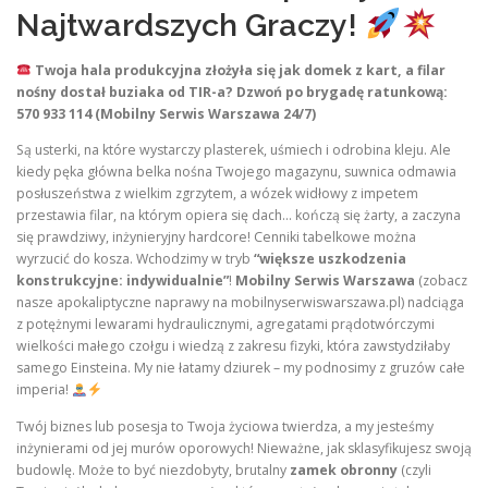
Najtwardszych Graczy!
Twoja hala produkcyjna złożyła się jak domek z kart, a filar
nośny dostał buziaka od TIR-a? Dzwoń po brygadę ratunkową:
570 933 114 (Mobilny Serwis Warszawa 24/7)
Są usterki, na które wystarczy plasterek, uśmiech i odrobina kleju. Ale
kiedy pęka główna belka nośna Twojego magazynu, suwnica odmawia
posłuszeństwa z wielkim zgrzytem, a wózek widłowy z impetem
przestawia filar, na którym opiera się dach… kończą się żarty, a zaczyna
się prawdziwy, inżynieryjny hardcore! Cenniki tabelkowe można
wyrzucić do kosza. Wchodzimy w tryb
“większe uszkodzenia
konstrukcyjne: indywidualnie”
!
Mobilny Serwis Warszawa
(zobacz
nasze apokaliptyczne naprawy na mobilnyserwiswarszawa.pl) nadciąga
z potężnymi lewarami hydraulicznymi, agregatami prądotwórczymi
wielkości małego czołgu i wiedzą z zakresu fizyki, która zawstydziłaby
samego Einsteina. My nie łatamy dziurek – my podnosimy z gruzów całe
imperia!
Twój biznes lub posesja to Twoja życiowa twierdza, a my jesteśmy
inżynierami od jej murów oporowych! Nieważne, jak sklasyfikujesz swoją
budowlę. Może to być niezdobyty, brutalny
zamek obronny
(czyli