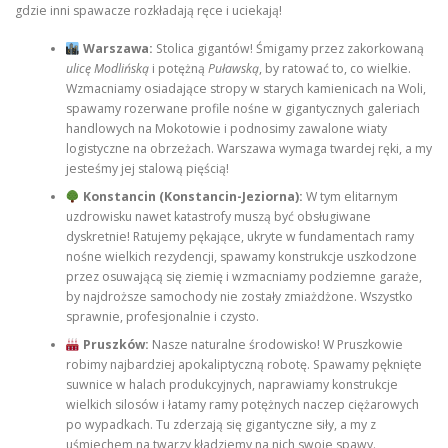
gdzie inni spawacze rozkładają ręce i uciekają!
Warszawa:
Stolica gigantów! Śmigamy przez zakorkowaną
ulicę Modlińską
i potężną
Puławską
, by ratować to, co wielkie.
Wzmacniamy osiadające stropy w starych kamienicach na Woli,
spawamy rozerwane profile nośne w gigantycznych galeriach
handlowych na Mokotowie i podnosimy zawalone wiaty
logistyczne na obrzeżach. Warszawa wymaga twardej ręki, a my
jesteśmy jej stalową pięścią!
Konstancin (Konstancin-Jeziorna):
W tym elitarnym
uzdrowisku nawet katastrofy muszą być obsługiwane
dyskretnie! Ratujemy pękające, ukryte w fundamentach ramy
nośne wielkich rezydencji, spawamy konstrukcje uszkodzone
przez osuwającą się ziemię i wzmacniamy podziemne garaże,
by najdroższe samochody nie zostały zmiażdżone. Wszystko
sprawnie, profesjonalnie i czysto.
Pruszków:
Nasze naturalne środowisko! W Pruszkowie
robimy najbardziej apokaliptyczną robotę. Spawamy pęknięte
suwnice w halach produkcyjnych, naprawiamy konstrukcje
wielkich silosów i łatamy ramy potężnych naczep ciężarowych
po wypadkach. Tu zderzają się gigantyczne siły, a my z
uśmiechem na twarzy kładziemy na nich swoje spawy.