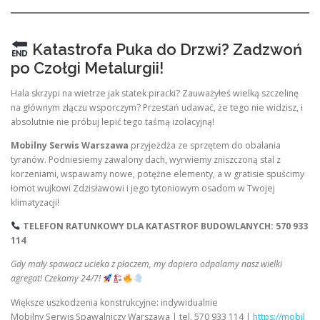
Katastrofa Puka do Drzwi? Zadzwoń
po Czołgi Metalurgii!
Hala skrzypi na wietrze jak statek piracki? Zauważyłeś wielką szczelinę
na głównym złączu wsporczym? Przestań udawać, że tego nie widzisz, i
absolutnie nie próbuj lepić tego taśmą izolacyjną!
Mobilny Serwis Warszawa
przyjeżdża ze sprzętem do obalania
tyranów. Podniesiemy zawalony dach, wyrwiemy zniszczoną stal z
korzeniami, wspawamy nowe, potężne elementy, a w gratisie spuścimy
łomot wujkowi Zdzisławowi i jego tytoniowym osadom w Twojej
klimatyzacji!
TELEFON RATUNKOWY DLA KATASTROF BUDOWLANYCH: 570 933
114
Gdy mały spawacz ucieka z płaczem, my dopiero odpalamy nasz wielki
agregat! Czekamy 24/7!
Większe uszkodzenia konstrukcyjne: indywidualnie
Mobilny Serwis Spawalniczy Warszawa | tel. 570 933 114 |
https://mobil