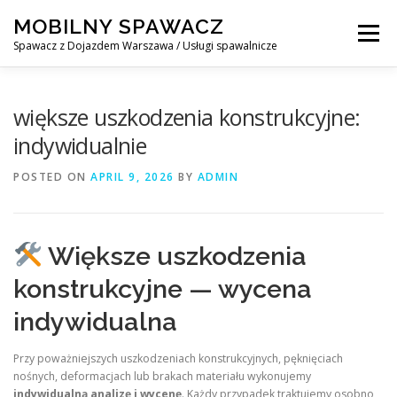
Skip
MOBILNY SPAWACZ
to
Menu
content
Spawacz z Dojazdem Warszawa / Usługi spawalnicze
MOBILNY SPAWACZ WARSZAWA
BLOG
O NAS
większe uszkodzenia konstrukcyjne:
indywidualnie
KONTAKT
POSTED ON
APRIL 9, 2026
BY
ADMIN
Większe uszkodzenia
konstrukcyjne — wycena
indywidualna
Przy poważniejszych uszkodzeniach konstrukcyjnych, pęknięciach
nośnych, deformacjach lub brakach materiału wykonujemy
indywidualną analizę i wycenę
. Każdy przypadek traktujemy osobno