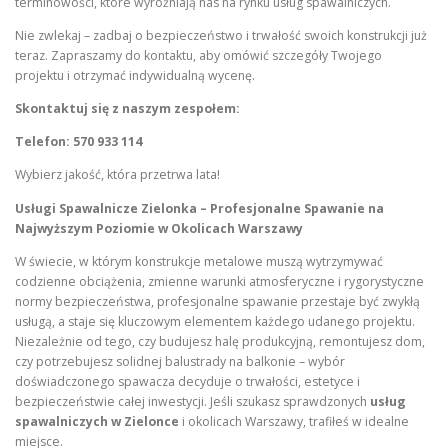
terminowości, które wyróżniają nas na rynku usług spawalniczych.
Nie zwlekaj – zadbaj o bezpieczeństwo i trwałość swoich konstrukcji już
teraz. Zapraszamy do kontaktu, aby omówić szczegóły Twojego
projektu i otrzymać indywidualną wycenę.
Skontaktuj się z naszym zespołem:
Telefon: 570 933 114
Wybierz jakość, która przetrwa lata!
Usługi Spawalnicze Zielonka – Profesjonalne Spawanie na
Najwyższym Poziomie w Okolicach Warszawy
W świecie, w którym konstrukcje metalowe muszą wytrzymywać
codzienne obciążenia, zmienne warunki atmosferyczne i rygorystyczne
normy bezpieczeństwa, profesjonalne spawanie przestaje być zwykłą
usługą, a staje się kluczowym elementem każdego udanego projektu.
Niezależnie od tego, czy budujesz halę produkcyjną, remontujesz dom,
czy potrzebujesz solidnej balustrady na balkonie – wybór
doświadczonego spawacza decyduje o trwałości, estetyce i
bezpieczeństwie całej inwestycji. Jeśli szukasz sprawdzonych
usług
spawalniczych w Zielonce
i okolicach Warszawy, trafiłeś w idealne
miejsce.