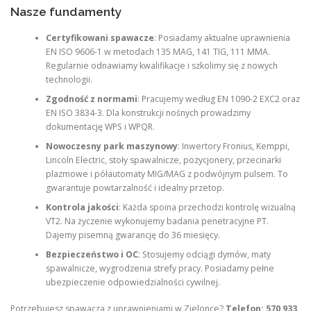
Nasze fundamenty
Certyfikowani spawacze
: Posiadamy aktualne uprawnienia
EN ISO 9606-1 w metodach 135 MAG, 141 TIG, 111 MMA.
Regularnie odnawiamy kwalifikacje i szkolimy się z nowych
technologii.
Zgodność z normami
: Pracujemy według EN 1090-2 EXC2 oraz
EN ISO 3834-3. Dla konstrukcji nośnych prowadzimy
dokumentację WPS i WPQR.
Nowoczesny park maszynowy
: Inwertory Fronius, Kemppi,
Lincoln Electric, stoły spawalnicze, pozycjonery, przecinarki
plazmowe i półautomaty MIG/MAG z podwójnym pulsem. To
gwarantuje powtarzalność i idealny przetop.
Kontrola jakości
: Każda spoina przechodzi kontrolę wizualną
VT2. Na życzenie wykonujemy badania penetracyjne PT.
Dajemy pisemną gwarancję do 36 miesięcy.
Bezpieczeństwo i OC
: Stosujemy odciągi dymów, maty
spawalnicze, wygrodzenia strefy pracy. Posiadamy pełne
ubezpieczenie odpowiedzialności cywilnej.
Potrzebujesz spawacza z uprawnieniami w Zielonce?
Telefon: 570 933