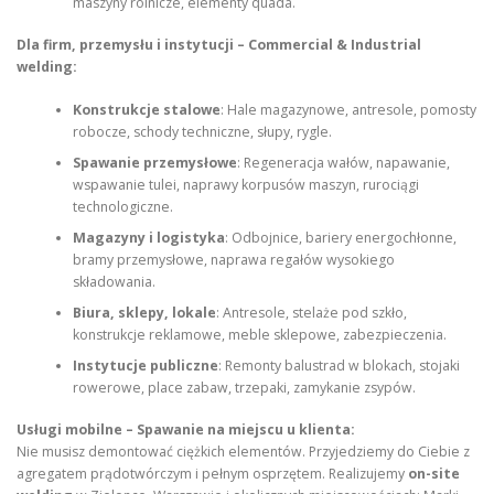
maszyny rolnicze, elementy quada.
Dla firm, przemysłu i instytucji – Commercial & Industrial
welding:
Konstrukcje stalowe
: Hale magazynowe, antresole, pomosty
robocze, schody techniczne, słupy, rygle.
Spawanie przemysłowe
: Regeneracja wałów, napawanie,
wspawanie tulei, naprawy korpusów maszyn, rurociągi
technologiczne.
Magazyny i logistyka
: Odbojnice, bariery energochłonne,
bramy przemysłowe, naprawa regałów wysokiego
składowania.
Biura, sklepy, lokale
: Antresole, stelaże pod szkło,
konstrukcje reklamowe, meble sklepowe, zabezpieczenia.
Instytucje publiczne
: Remonty balustrad w blokach, stojaki
rowerowe, place zabaw, trzepaki, zamykanie zsypów.
Usługi mobilne – Spawanie na miejscu u klienta:
Nie musisz demontować ciężkich elementów. Przyjedziemy do Ciebie z
agregatem prądotwórczym i pełnym osprzętem. Realizujemy
on-site