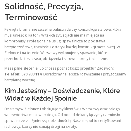
Solidność, Precyzja,
Terminowość
Pęknięta brama, nieszczelna balustrada czy konstrukcja stalowa, która
musi unieść kilka ton? W takich sytuacjach nie ma miejsca na
kompromisy. Profesjonalne usługi spawalnicze to podstawa
bezpieczeństwa, trwałości i estetyki każdej konstrukcji metalowej. W
Zielonce i na terenie Warszawy wykonujemy spawanie, które
przechodzi test czasu, obciążenia i surowe normy techniczne.
Masz pilne zlecenie lub chcesz poznać koszt projektu? Zadzwoń:
Telefon: 570 933 114
. Doradzimy najlepsze rozwiązanie i przygotujemy
bezpłatną wycenę.
Kim Jesteśmy – Doświadczenie, Które
Widać w Każdej Spoinie
Działamy w Zielonce i obsługujemy klientów z Warszawy oraz całego
województwa mazowieckiego. Od ponad dekady łączymy rzemiosło
spawalnicze z inżynierską dokładnością. Nasz zespół to certyfikowani
fachowcy, którzy nie uznają drogi na skróty.