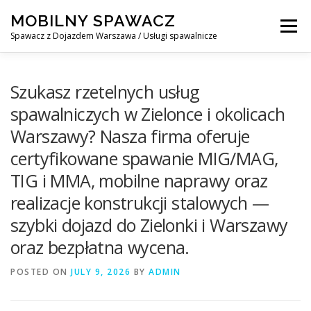
Skip
MOBILNY SPAWACZ
to
Menu
content
Spawacz z Dojazdem Warszawa / Usługi spawalnicze
MOBILNY SPAWACZ WARSZAWA
BLOG
O NAS
Szukasz rzetelnych usług
spawalniczych w Zielonce i okolicach
Warszawy? Nasza firma oferuje
KONTAKT
certyfikowane spawanie MIG/MAG,
TIG i MMA, mobilne naprawy oraz
realizacje konstrukcji stalowych —
szybki dojazd do Zielonki i Warszawy
oraz bezpłatna wycena.
POSTED ON
JULY 9, 2026
BY
ADMIN