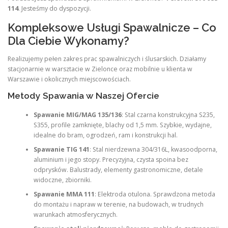
114
. Jesteśmy do dyspozycji.
Kompleksowe Usługi Spawalnicze – Co
Dla Ciebie Wykonamy?
Realizujemy pełen zakres prac spawalniczych i ślusarskich. Działamy
stacjonarnie w warsztacie w Zielonce oraz mobilnie u klienta w
Warszawie i okolicznych miejscowościach.
Metody Spawania w Naszej Ofercie
Spawanie MIG/MAG 135/136
: Stal czarna konstrukcyjna S235,
S355, profile zamknięte, blachy od 1,5 mm. Szybkie, wydajne,
idealne do bram, ogrodzeń, ram i konstrukcji hal.
Spawanie TIG 141
: Stal nierdzewna 304/316L, kwasoodporna,
aluminium i jego stopy. Precyzyjna, czysta spoina bez
odprysków. Balustrady, elementy gastronomiczne, detale
widoczne, zbiorniki.
Spawanie MMA 111
: Elektroda otulona. Sprawdzona metoda
do montażu i napraw w terenie, na budowach, w trudnych
warunkach atmosferycznych.