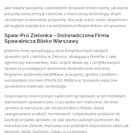
Jako lokalny specjalista z wieloletnim doświadczeniem wiemy, jak ważne
jest połączenie precyzji rzemiosła z nowoczesną technologią. W tym
obszernym przewodniku pokażemy, dlaczego warto zaufać ekspertom i
jak wygląda współpraca z prawdziwymi profesjonalistami od spawania.
Spaw-Pro Zielonka – Doświadczona Firma
Spawalnicza Blisko Warszawy
Jesteśmy firmą specjalizującą się w kompleksowych usługach
spawalniczych z siedzibą w Zielonce, obsługującą Klientów z całej
aglomeracji warszawskiej. Nasz zespół składa się z certyfikowanych
spawaczy posiadających wieloletnie doświadczenie w branży.
Regularnie podnosimy kwalifikacje, pracujemy zgodnie z polskimi i
europejskimi normami (PN-EN ISO 9606) oraz stosujemy wyłącznie
sprawdzone materiały i technologie.
Dysponujemy nowoczesnym zapleczem sprzętowym, w tym mobilnymi
stanowiskami spawalniczymi, co pozwala nam realizować zlecenia
zarówno w warsztacie, jak i bezpośrednio u Klienta. Nasze
zaangażowanie w jakość, terminowość i indywidualne podejście do
każdego projektu sprawiło, że stali sięśmy zaufanym partnerem dla
mieszkańców Zielonki, Warszawy oraz pobliskich miejscowości takich jak
Wołomin, Marki, Radzymin, Ząbki czy Legionowo.