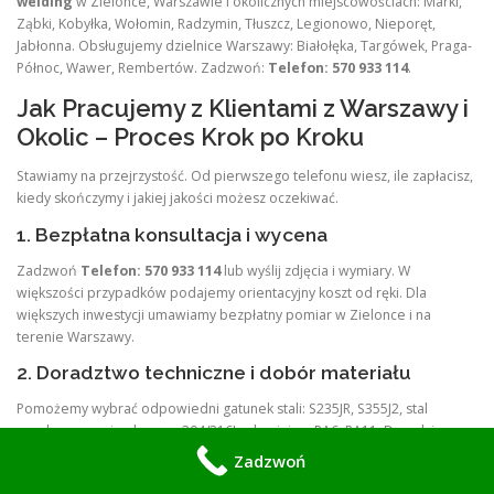
welding
w Zielonce, Warszawie i okolicznych miejscowościach: Marki,
Ząbki, Kobyłka, Wołomin, Radzymin, Tłuszcz, Legionowo, Nieporęt,
Jabłonna. Obsługujemy dzielnice Warszawy: Białołęka, Targówek, Praga-
Północ, Wawer, Rembertów. Zadzwoń:
Telefon: 570 933 114
.
Jak Pracujemy z Klientami z Warszawy i
Okolic – Proces Krok po Kroku
Stawiamy na przejrzystość. Od pierwszego telefonu wiesz, ile zapłacisz,
kiedy skończymy i jakiej jakości możesz oczekiwać.
1. Bezpłatna konsultacja i wycena
Zadzwoń
Telefon: 570 933 114
lub wyślij zdjęcia i wymiary. W
większości przypadków podajemy orientacyjny koszt od ręki. Dla
większych inwestycji umawiamy bezpłatny pomiar w Zielonce i na
terenie Warszawy.
2. Doradztwo techniczne i dobór materiału
Pomożemy wybrać odpowiedni gatunek stali: S235JR, S355J2, stal
ocynkowana, nierdzewna 304/316L, aluminium PA6, PA11. Doradzimy
przekroje profili i sposób zabezpieczenia antykorozyjnego. Możemy
Zadzwoń
pracować na Twoim projekcie lub przygotować prosty szkic