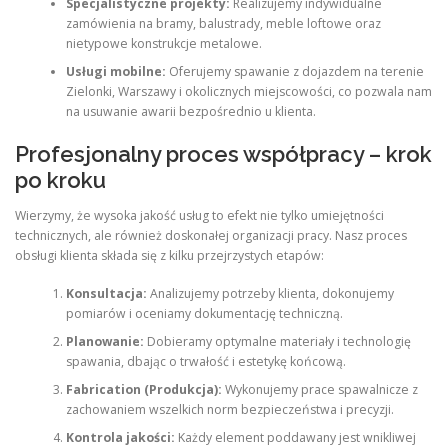
Specjalistyczne projekty:
Realizujemy indywidualne
zamówienia na bramy, balustrady, meble loftowe oraz
nietypowe konstrukcje metalowe.
Usługi mobilne:
Oferujemy spawanie z dojazdem na terenie
Zielonki, Warszawy i okolicznych miejscowości, co pozwala nam
na usuwanie awarii bezpośrednio u klienta.
Profesjonalny proces współpracy – krok
po kroku
Wierzymy, że wysoka jakość usług to efekt nie tylko umiejętności
technicznych, ale również doskonałej organizacji pracy. Nasz proces
obsługi klienta składa się z kilku przejrzystych etapów:
Konsultacja:
Analizujemy potrzeby klienta, dokonujemy
pomiarów i oceniamy dokumentację techniczną.
Planowanie:
Dobieramy optymalne materiały i technologię
spawania, dbając o trwałość i estetykę końcową.
Fabrication (Produkcja):
Wykonujemy prace spawalnicze z
zachowaniem wszelkich norm bezpieczeństwa i precyzji.
Kontrola jakości:
Każdy element poddawany jest wnikliwej