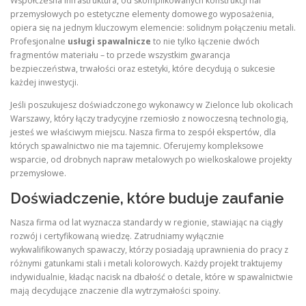
Współczesna infrastruktura, od skomplikowanych konstrukcji hal
przemysłowych po estetyczne elementy domowego wyposażenia,
opiera się na jednym kluczowym elemencie: solidnym połączeniu metali.
Profesjonalne
usługi spawalnicze
to nie tylko łączenie dwóch
fragmentów materiału – to przede wszystkim gwarancja
bezpieczeństwa, trwałości oraz estetyki, które decydują o sukcesie
każdej inwestycji.
Jeśli poszukujesz doświadczonego wykonawcy w Zielonce lub okolicach
Warszawy, który łączy tradycyjne rzemiosło z nowoczesną technologią,
jesteś we właściwym miejscu. Nasza firma to zespół ekspertów, dla
których spawalnictwo nie ma tajemnic. Oferujemy kompleksowe
wsparcie, od drobnych napraw metalowych po wielkoskalowe projekty
przemysłowe.
Doświadczenie, które buduje zaufanie
Nasza firma od lat wyznacza standardy w regionie, stawiając na ciągły
rozwój i certyfikowaną wiedzę. Zatrudniamy wyłącznie
wykwalifikowanych spawaczy, którzy posiadają uprawnienia do pracy z
różnymi gatunkami stali i metali kolorowych. Każdy projekt traktujemy
indywidualnie, kładąc nacisk na dbałość o detale, które w spawalnictwie
mają decydujące znaczenie dla wytrzymałości spoiny.