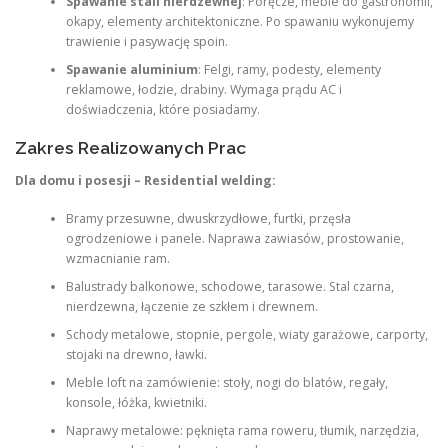
Spawanie stali nierdzewnej
: Poręcze, meble do gastronomii,
okapy, elementy architektoniczne. Po spawaniu wykonujemy
trawienie i pasywację spoin.
Spawanie aluminium
: Felgi, ramy, podesty, elementy
reklamowe, łodzie, drabiny. Wymaga prądu AC i
doświadczenia, które posiadamy.
Zakres Realizowanych Prac
Dla domu i posesji – Residential welding:
Bramy przesuwne, dwuskrzydłowe, furtki, przęsła
ogrodzeniowe i panele. Naprawa zawiasów, prostowanie,
wzmacnianie ram.
Balustrady balkonowe, schodowe, tarasowe. Stal czarna,
nierdzewna, łączenie ze szkłem i drewnem.
Schody metalowe, stopnie, pergole, wiaty garażowe, carporty,
stojaki na drewno, ławki.
Meble loft na zamówienie: stoły, nogi do blatów, regały,
konsole, łóżka, kwietniki.
Naprawy metalowe: pęknięta rama roweru, tłumik, narzędzia,