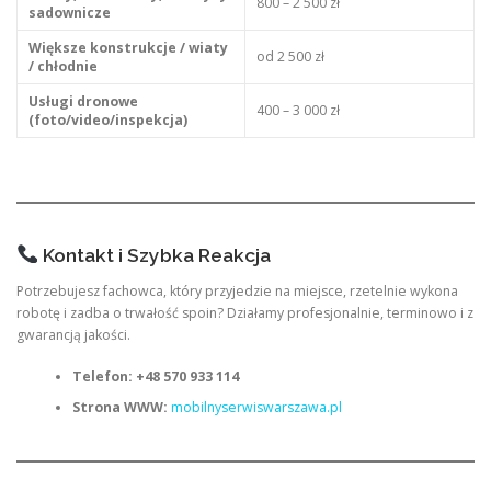
800 – 2 500 zł
sadownicze
Większe konstrukcje / wiaty
od 2 500 zł
/ chłodnie
Usługi dronowe
400 – 3 000 zł
(foto/video/inspekcja)
Kontakt i Szybka Reakcja
Potrzebujesz fachowca, który przyjedzie na miejsce, rzetelnie wykona
robotę i zadba o trwałość spoin? Działamy profesjonalnie, terminowo i z
gwarancją jakości.
Telefon:
+48 570 933 114
Strona WWW:
mobilnyserwiswarszawa.pl