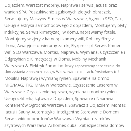
Dojazdem
Warsztat mobilny
Naprawa i serwis jacuzzi oraz
,
,
wanien SPA
Poszukiwanie zgubionych złotych obrączek
,
,
Serwisujemy Maszyny Fitness w Warszawie
Agencja SEO
Taxi
,
,
,
Usługi elektryka samochodowego z dojazdem
,
Montujemy płyty
indukcyjne
Serwis klimatyzacji w domu
naprawiamy fotele
,
,
,
Montujemy wizjery z kamerą i kamery wifi
Robimy filmy z
,
drona
Awaryjnie otwieramy zamki
Flyxpress.pl
Serwis Kamer
,
,
,
Wifi
SEO Warszawa
Montaż, Naprawa, Wymiana, Czyszczenie i
,
,
Odgrzybianie Klimatyzacji w Domu
Mobilny Mechanik
,
Warszawa & Elektryk Samochodowy
zapraszamy serdecznie do
skorzystania z naszych usług w Warszawie i okolicach. Posiadamy też
Mobilną Naprawę i wymianę rynien
Spawanie na zimno
,
MIG/MAG, TIG, MMA w Warszawie
Czyszczenie Laserem w
,
Warszawie
Czyszczenie naprawa, wymiana i montaż rynien
.
,
Usługi szlifierką kątową z Dojazdem
Spawanie i Naprawa
,
Kontenerów
Ogrodnik Warszawa
Spawacz z Dojazdem
Montaż
,
,
Jacuzi i Sauny
Automatyka, Inteligentne Sterowanie Domem
.
.
Serwis wideodomofonów Warszawa
Wymiana zamków
,
szyfrowych Warszawa
Ai homes dubai
Zabezpieczenia domów
.
.