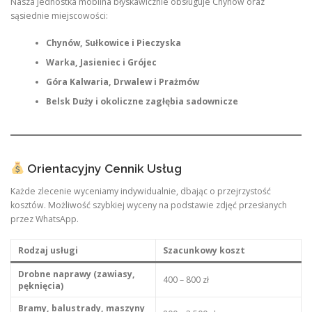
Nasza jednostka mobilna błyskawicznie obsługuje Chynów oraz
sąsiednie miejscowości:
Chynów, Sułkowice i Pieczyska
Warka, Jasieniec i Grójec
Góra Kalwaria, Drwalew i Prażmów
Belsk Duży i okoliczne zagłębia sadownicze
Orientacyjny Cennik Usług
Każde zlecenie wyceniamy indywidualnie, dbając o przejrzystość
kosztów. Możliwość szybkiej wyceny na podstawie zdjęć przesłanych
przez WhatsApp.
Rodzaj usługi
Szacunkowy koszt
Drobne naprawy (zawiasy,
400 – 800 zł
pęknięcia)
Bramy, balustrady, maszyny