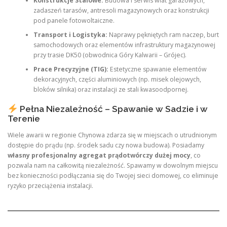
Konstrukcje Stalowe:
Budowa i serwis wiat garażowych,
zadaszeń tarasów, antresoli magazynowych oraz konstrukcji
pod panele fotowoltaiczne.
Transport i Logistyka:
Naprawy pękniętych ram naczep, burt
samochodowych oraz elementów infrastruktury magazynowej
przy trasie DK50 (obwodnica Góry Kalwarii – Grójec).
Prace Precyzyjne (TIG):
Estetyczne spawanie elementów
dekoracyjnych, części aluminiowych (np. misek olejowych,
bloków silnika) oraz instalacji ze stali kwasoodpornej.
Pełna Niezależność – Spawanie w Sadzie i w
Terenie
Wiele awarii w regionie Chynowa zdarza się w miejscach o utrudnionym
dostępie do prądu (np. środek sadu czy nowa budowa). Posiadamy
własny profesjonalny agregat prądotwórczy dużej mocy
, co
pozwala nam na całkowitą niezależność. Spawamy w dowolnym miejscu
bez konieczności podłączania się do Twojej sieci domowej, co eliminuje
ryzyko przeciążenia instalacji.