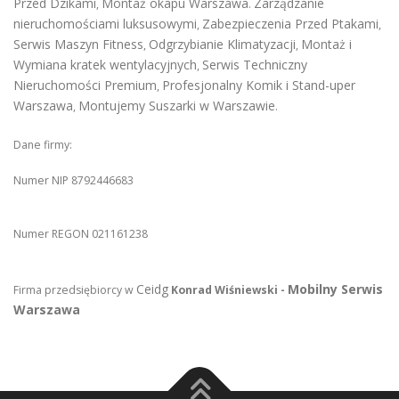
Przed Dzikami
Montaż okapu Warszawa
Zarządzanie
,
.
nieruchomościami luksusowymi
Zabezpieczenia Przed Ptakami
,
,
Serwis Maszyn Fitness
Odgrzybianie Klimatyzacji
Montaż i
,
,
Wymiana kratek wentylacyjnych
Serwis Techniczny
,
Nieruchomości Premium
Profesjonalny Komik i Stand-uper
,
Warszawa
Montujemy Suszarki w Warszawie
,
.
Dane firmy:
Numer NIP 8792446683
Numer REGON 021161238
Ceidg
Mobilny Serwis
Firma przedsiębiorcy w
Konrad Wiśniewski -
Warszawa