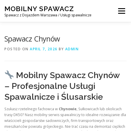
Skip
MOBILNY SPAWACZ
to
Menu
content
Spawacz z Dojazdem Warszawa / Usługi spawalnicze
MOBILNY SPAWACZ WARSZAWA
BLOG
O NAS
Spawacz Chynów
POSTED ON
APRIL 7, 2026
BY
ADMIN
KONTAKT
Mobilny Spawacz Chynów
– Profesjonalne Usługi
Spawalnicze i Ślusarskie
Szukasz rzetelnego fachowca w
Chynowie
, Sułkowicach lub okolicach
trasy DK50? Nasz mobilny serwis spawalniczy to idealne rozwiązanie dla
właścicieli gospodarstw sadowniczych, firm transportowych oraz
mieszkańców powiatu grójeckiego. Nie trać czasu na demontaż ciężkich