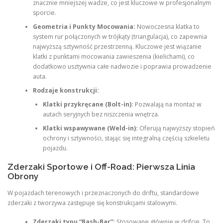
znacznie mniejszej wadze, co jest kluczowe w profesjonalnym
sporcie.
Geometria i Punkty Mocowania:
Nowoczesna klatka to
system rur połączonych w trójkąty (triangulacja), co zapewnia
najwyższą sztywność przestrzenną. Kluczowe jest wiązanie
klatki z punktami mocowania zawieszenia (kielichami), co
dodatkowo usztywnia całe nadwozie i poprawia prowadzenie
auta.
Rodzaje konstrukcji:
Klatki przykręcane (Bolt-in):
Pozwalają na montaż w
autach seryjnych bez niszczenia wnętrza.
Klatki wspawywane (Weld-in):
Oferują najwyższy stopień
ochrony i sztywności, stając się integralną częścią szkieletu
pojazdu.
Zderzaki Sportowe i Off-Road: Pierwsza Linia
Obrony
W pojazdach terenowych i przeznaczonych do driftu, standardowe
zderzaki z tworzywa zastępuje się konstrukcjami stalowymi.
Zderzaki typu “Bash-Bar”:
Stosowane głównie w drifcie. To