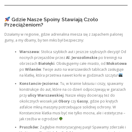
Gdzie Nasze Spoiny Stawiają Czoło
Przeciążeniom?
Działamy w regionie, gdzie adrenalina miesza się z zapachem palonej
gumy, a my dbamy, by ten miks był bezpieczny:
Warszawa:
Stolica szybkich aut i jeszcze szybszych decyzji! Od
nocnych przejazdów przez
Al. Jerozolimskie
po treningi na
obrzeżach
Białołęki
. Obsługujemy całe miasto, od
Mokotowa
po
Wilanów
. Twoje auto na warszawskich tablicach zasługuje
na klatkę, która przetrwa nawet korki w godzinach szczytu!
Konstancin-Jeziorna:
Tu, w krainie luksusu i ciszy, spawamy
konstrukcje do aut, które na co dzień odpoczywają w garażach
przy
ulicy Warszawskiej
. Nasze ekipy docierają też do
okolicznych wiosek jak
Obory
czy
Gassy
, gdzie po krętych
asfalcie mkną maszyny potrzebujące solidnej ochrony. W
Konstancinie klatka musi być nie tylko mocna, ale i estetyczna –
jak rzeźba w ogrodzie!
Pruszków:
Zagłębie motoryzacyjnej pasji! Spawamy zderzaki i