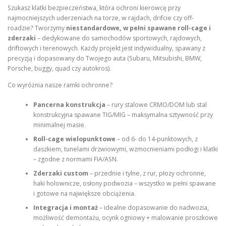
Szukasz klatki bezpieczeństwa, która ochroni kierowcę przy
najmocniejszych uderzeniach na torze, w rajdach, drifcie czy off-
roadzie? Tworzymy
niestandardowe, w pełni spawane roll-cage i
zderzaki
– dedykowane do samochodów sportowych, rajdowych,
driftowych i terenowych. Każdy projekt jest indywidualny, spawany z
precyzją i dopasowany do Twojego auta (Subaru, Mitsubishi, BMW,
Porsche, buggy, quad czy autokros).
Co wyróżnia nasze ramki ochronne?
Pancerna konstrukcja
– rury stalowe CRMO/DOM lub stal
konstrukcyjna spawane TIG/MIG – maksymalna sztywność przy
minimalnej masie.
Roll-cage wielopunktowe
– od 6- do 14-punktowych, z
daszkiem, tunelami drzwiowymi, wzmocnieniami podłogi i klatki
– zgodne z normami FIA/ASN.
Zderzaki custom
– przednie i tylne, z rur, płozy ochronne,
haki holownicze, osłony podwozia – wszystko w pełni spawane
i gotowe na największe obciążenia.
Integracja i montaż
– idealne dopasowanie do nadwozia,
możliwość demontażu, ocynk ogniowy + malowanie proszkowe