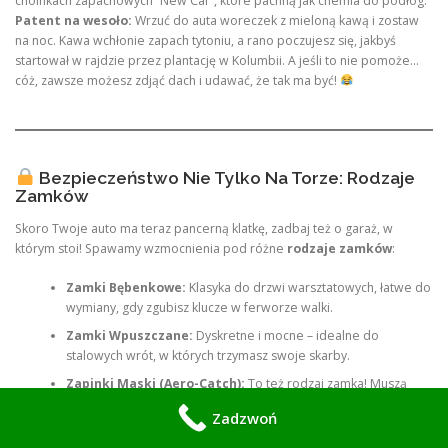
choinkach zapachowych “New Car”, które pachną jak chemia do podłóg.
Patent na wesoło:
Wrzuć do auta woreczek z mieloną kawą i zostaw
na noc. Kawa wchłonie zapach tytoniu, a rano poczujesz się, jakbyś
startował w rajdzie przez plantację w Kolumbii. A jeśli to nie pomoże…
cóż, zawsze możesz zdjąć dach i udawać, że tak ma być!
Bezpieczeństwo Nie Tylko Na Torze: Rodzaje
Zamków
Skoro Twoje auto ma teraz pancerną klatkę, zadbaj też o garaż, w
którym stoi! Spawamy wzmocnienia pod różne
rodzaje zamków
:
Zamki Bębenkowe:
Klasyka do drzwi warsztatowych, łatwe do
wymiany, gdy zgubisz klucze w ferworze walki.
Zamki Wpuszczane:
Dyskretne i mocne – idealne do
stalowych wrót, w których trzymasz swoje skarby.
Zapinki Maski (Aero-Catch):
To też rodzaj zamka! Muszą
trzymać maskę tak mocno, by nie odfrunęła przy 200 km/h, bo
Zadzwoń
wtedy klatka Ci nie pomoże, jak nic nie będziesz widział!