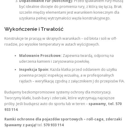
Dopasowanie rur (Notching):
Przed spawaniem rury muszą
być idealnie docięte do promienia rury, z którą się łączą. Brak
szczelin między elementami jest warunkiem koniecznym dla
uzyskania pełnej wytrzymałości węzła konstrukcyjnego.
Wykończenie i Trwałość
Konstrukcje te pracują w skrajnych warunkach – od błota i soli w off-
roadzie, po wysokie temperatury w autach wyścigowych.
Malowanie Proszkowe:
Zapewnia twardą, odporną na
uderzenia kamieni i zarysowania powłokę.
Inspekcja Spoin:
Każda klatka przed oddaniem do użytku
powinna przejść inspekcję wizualną, a w profesjonalnych
rajdach – weryfikację zgodną z załącznikiem J do przepisów FIA.
Budujemy bezkompromisowe systemy ochrony dla motoryzacji.
Tworzymy klatki, bash-bary i zderzaki, które wytrzymają najcięższe
próby. Jeśli budujesz auto do sportu lub w teren –
spawamy, tel. 570
933 114
.
Ramki ochronne dla pojazdów sportowych – roll-cage, zderzaki
Spawamy z pasją!
tel.
570 933 114