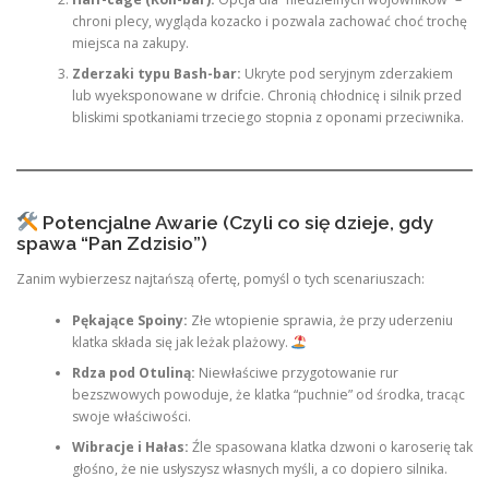
chroni plecy, wygląda kozacko i pozwala zachować choć trochę
miejsca na zakupy.
Zderzaki typu Bash-bar:
Ukryte pod seryjnym zderzakiem
lub wyeksponowane w drifcie. Chronią chłodnicę i silnik przed
bliskimi spotkaniami trzeciego stopnia z oponami przeciwnika.
Potencjalne Awarie (Czyli co się dzieje, gdy
spawa “Pan Zdzisio”)
Zanim wybierzesz najtańszą ofertę, pomyśl o tych scenariuszach:
Pękające Spoiny:
Złe wtopienie sprawia, że przy uderzeniu
klatka składa się jak leżak plażowy.
Rdza pod Otuliną:
Niewłaściwe przygotowanie rur
bezszwowych powoduje, że klatka “puchnie” od środka, tracąc
swoje właściwości.
Wibracje i Hałas:
Źle spasowana klatka dzwoni o karoserię tak
głośno, że nie usłyszysz własnych myśli, a co dopiero silnika.