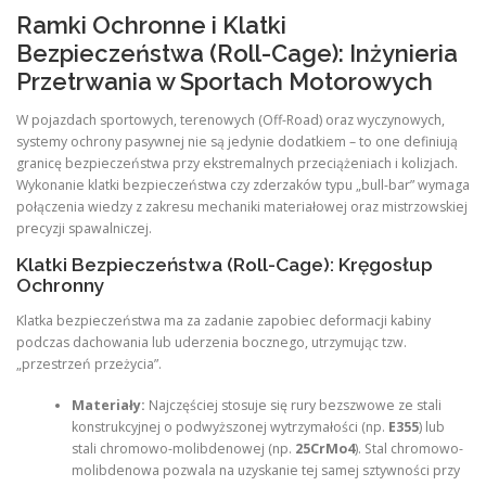
Ramki Ochronne i Klatki
Bezpieczeństwa (Roll-Cage): Inżynieria
Przetrwania w Sportach Motorowych
W pojazdach sportowych, terenowych (Off-Road) oraz wyczynowych,
systemy ochrony pasywnej nie są jedynie dodatkiem – to one definiują
granicę bezpieczeństwa przy ekstremalnych przeciążeniach i kolizjach.
Wykonanie klatki bezpieczeństwa czy zderzaków typu „bull-bar” wymaga
połączenia wiedzy z zakresu mechaniki materiałowej oraz mistrzowskiej
precyzji spawalniczej.
Klatki Bezpieczeństwa (Roll-Cage): Kręgosłup
Ochronny
Klatka bezpieczeństwa ma za zadanie zapobiec deformacji kabiny
podczas dachowania lub uderzenia bocznego, utrzymując tzw.
„przestrzeń przeżycia”.
Materiały:
Najczęściej stosuje się rury bezszwowe ze stali
konstrukcyjnej o podwyższonej wytrzymałości (np.
E355
) lub
stali chromowo-molibdenowej (np.
25CrMo4
). Stal chromowo-
molibdenowa pozwala na uzyskanie tej samej sztywności przy