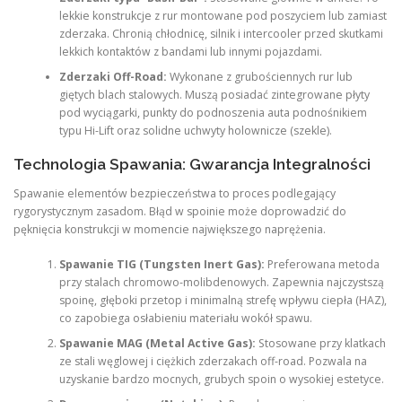
lekkie konstrukcje z rur montowane pod poszyciem lub zamiast
zderzaka. Chronią chłodnicę, silnik i intercooler przed skutkami
lekkich kontaktów z bandami lub innymi pojazdami.
Zderzaki Off-Road:
Wykonane z grubościennych rur lub
giętych blach stalowych. Muszą posiadać zintegrowane płyty
pod wyciągarki, punkty do podnoszenia auta podnośnikiem
typu Hi-Lift oraz solidne uchwyty holownicze (szekle).
Technologia Spawania: Gwarancja Integralności
Spawanie elementów bezpieczeństwa to proces podlegający
rygorystycznym zasadom. Błąd w spoinie może doprowadzić do
pęknięcia konstrukcji w momencie największego naprężenia.
Spawanie TIG (Tungsten Inert Gas):
Preferowana metoda
przy stalach chromowo-molibdenowych. Zapewnia najczystszą
spoinę, głęboki przetop i minimalną strefę wpływu ciepła (HAZ),
co zapobiega osłabieniu materiału wokół spawu.
Spawanie MAG (Metal Active Gas):
Stosowane przy klatkach
ze stali węglowej i ciężkich zderzakach off-road. Pozwala na
uzyskanie bardzo mocnych, grubych spoin o wysokiej estetyce.