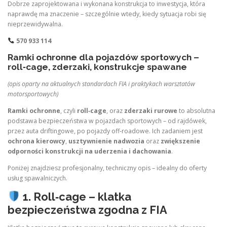
Dobrze zaprojektowana i wykonana konstrukcja to inwestycja, która
naprawdę ma znaczenie – szczególnie wtedy, kiedy sytuacja robi się
nieprzewidywalna.
570 933 114
Ramki ochronne dla pojazdów sportowych –
roll‑cage, zderzaki, konstrukcje spawane
(opis oparty na aktualnych standardach FIA i praktykach warsztatów
motorsportowych)
Ramki ochronne
, czyli
roll‑cage
, oraz
zderzaki rurowe
to absolutna
podstawa bezpieczeństwa w pojazdach sportowych – od rajdówek,
przez auta driftingowe, po pojazdy off‑roadowe. Ich zadaniem jest
ochrona kierowcy
,
usztywnienie nadwozia
oraz
zwiększenie
odporności konstrukcji na uderzenia i dachowania
.
Poniżej znajdziesz profesjonalny, techniczny opis – idealny do oferty
usług spawalniczych.
1. Roll‑cage – klatka
bezpieczeństwa zgodna z FIA