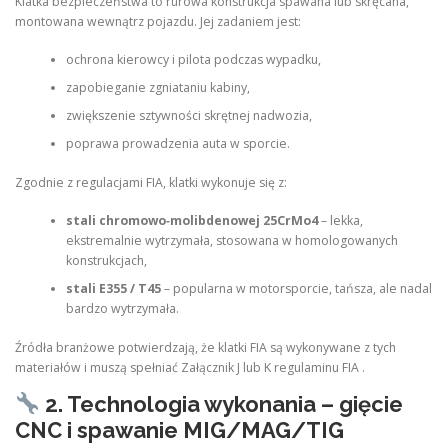
Klatka bezpieczeństwa to rurowa konstrukcja spawana lub skręcana,
montowana wewnątrz pojazdu. Jej zadaniem jest:
ochrona kierowcy i pilota podczas wypadku,
zapobieganie zgniataniu kabiny,
zwiększenie sztywności skrętnej nadwozia,
poprawa prowadzenia auta w sporcie.
Zgodnie z regulacjami FIA, klatki wykonuje się z:
stali chromowo‑molibdenowej 25CrMo4
– lekka,
ekstremalnie wytrzymała, stosowana w homologowanych
konstrukcjach,
stali E355 / T45
– popularna w motorsporcie, tańsza, ale nadal
bardzo wytrzymała.
Źródła branżowe potwierdzają, że klatki FIA są wykonywane z tych
materiałów i muszą spełniać Załącznik J lub K regulaminu FIA .
2. Technologia wykonania – gięcie
CNC i spawanie MIG/MAG/TIG