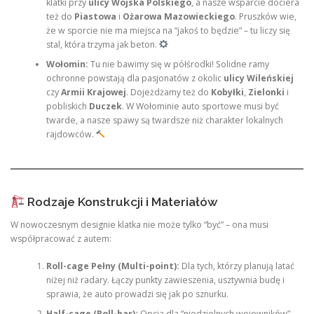
klatki przy
ulicy Wojska Polskiego
, a nasze wsparcie dociera
też do
Piastowa
i
Ożarowa Mazowieckiego
. Pruszków wie,
że w sporcie nie ma miejsca na “jakoś to będzie” – tu liczy się
stal, która trzyma jak beton.
Wołomin:
Tu nie bawimy się w półśrodki! Solidne ramy
ochronne powstają dla pasjonatów z okolic
ulicy Wileńskiej
czy
Armii Krajowej
. Dojeżdżamy też do
Kobyłki
,
Zielonki
i
pobliskich
Duczek
. W Wołominie auto sportowe musi być
twarde, a nasze spawy są twardsze niż charakter lokalnych
rajdowców.
Rodzaje Konstrukcji i Materiałów
W nowoczesnym designie klatka nie może tylko “być” – ona musi
współpracować z autem:
Roll-cage Pełny (Multi-point):
Dla tych, którzy planują latać
niżej niż radary. Łączy punkty zawieszenia, usztywnia budę i
sprawia, że auto prowadzi się jak po sznurku.
Half-cage (Roll-bar):
Opcja dla “niedzielnych wojowników” –