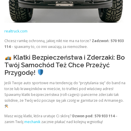
realtruck.com
Chcesz ramkę ochronną, jakiej nikt nie ma na torze?
Zadzwoń: 570 933
114
– spawamy to, co inni uważają za niemożliwe.
Klatki Bezpieczeństwa i Zderzaki: Bo
Twój Samochód Też Chce Przeżyć
Przygodę!
Jeśli Twoje auto sportowe ma tendencję do “przytulania się” do band na
torze lub krawężników w mieście, to trafiłeś pod właściwy adres!
Spawamy klatki bezpieczeństwa (roll-cages) i pancerne zderzaki tak
solidnie, że Twój wóz poczuje się jak czołg w garniturze od Armaniego.
Masz wizję klatki, która uratuje Ci skórę?
Dzwon pod: 570 933 114
–
zanim Twój
mechanik
zacznie płakać nad kolejną wgniotką!