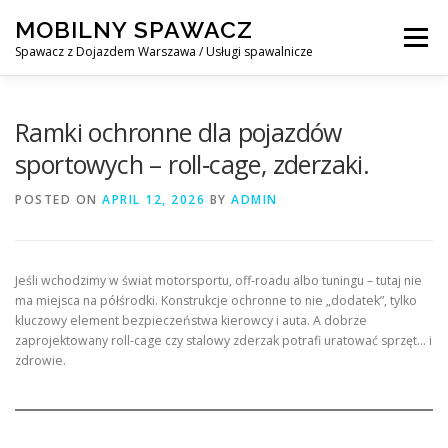
Skip
MOBILNY SPAWACZ
to
Menu
content
Spawacz z Dojazdem Warszawa / Usługi spawalnicze
MOBILNY SPAWACZ WARSZAWA
BLOG
O NAS
Ramki ochronne dla pojazdów
sportowych – roll‑cage, zderzaki.
KONTAKT
POSTED ON
APRIL 12, 2026
BY
ADMIN
Jeśli wchodzimy w świat motorsportu, off-roadu albo tuningu – tutaj nie
ma miejsca na półśrodki. Konstrukcje ochronne to nie „dodatek”, tylko
kluczowy element bezpieczeństwa kierowcy i auta. A dobrze
zaprojektowany roll-cage czy stalowy zderzak potrafi uratować sprzęt… i
zdrowie.