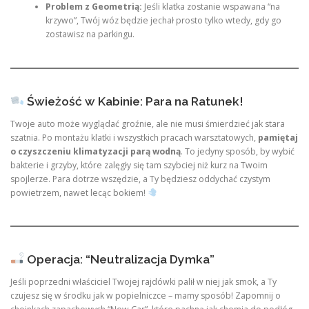
Problem z Geometrią:
Jeśli klatka zostanie wspawana “na
krzywo”, Twój wóz będzie jechał prosto tylko wtedy, gdy go
zostawisz na parkingu.
Świeżość w Kabinie: Para na Ratunek!
Twoje auto może wyglądać groźnie, ale nie musi śmierdzieć jak stara
szatnia. Po montażu klatki i wszystkich pracach warsztatowych,
pamiętaj
o czyszczeniu klimatyzacji parą wodną
. To jedyny sposób, by wybić
bakterie i grzyby, które zalęgły się tam szybciej niż kurz na Twoim
spojlerze. Para dotrze wszędzie, a Ty będziesz oddychać czystym
powietrzem, nawet lecąc bokiem!
Operacja: “Neutralizacja Dymka”
Jeśli poprzedni właściciel Twojej rajdówki palił w niej jak smok, a Ty
czujesz się w środku jak w popielniczce – mamy sposób! Zapomnij o