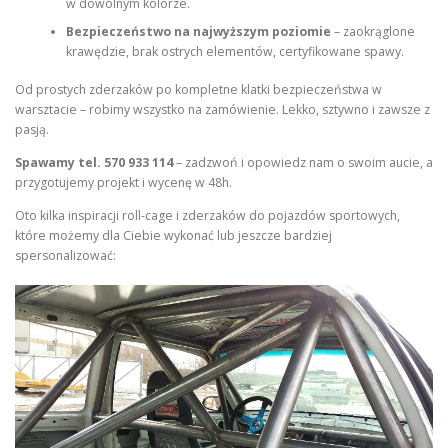
w dowolnym kolorze.
Bezpieczeństwo na najwyższym poziomie
– zaokrąglone
krawędzie, brak ostrych elementów, certyfikowane spawy.
Od prostych zderzaków po kompletne klatki bezpieczeństwa w
warsztacie – robimy wszystko na zamówienie. Lekko, sztywno i zawsze z
pasją.
Spawamy tel. 570 933 114
– zadzwoń i opowiedz nam o swoim aucie, a
przygotujemy projekt i wycenę w 48h.
Oto kilka inspiracji roll-cage i zderzaków do pojazdów sportowych,
które możemy dla Ciebie wykonać lub jeszcze bardziej
spersonalizować: