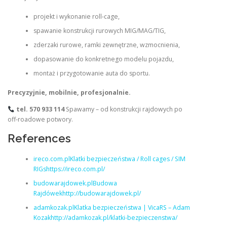
projekt i wykonanie roll‑cage,
spawanie konstrukcji rurowych MIG/MAG/TIG,
zderzaki rurowe, ramki zewnętrzne, wzmocnienia,
dopasowanie do konkretnego modelu pojazdu,
montaż i przygotowanie auta do sportu.
Precyzyjnie, mobilnie, profesjonalnie.
tel. 570 933 114
Spawamy – od konstrukcji rajdowych po
off‑roadowe potwory.
References
ireco.com.plKlatki bezpieczeństwa / Roll cages / SIM
RIGshttps://ireco.com.pl/
budowarajdowek.plBudowa
Rajdówekhttp://budowarajdowek.pl/
adamkozak.plKlatka bezpieczeństwa | VicaRS – Adam
Kozakhttp://adamkozak.pl/klatki-bezpieczenstwa/