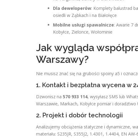
Dla deweloperów
: Komplety balustrad b
osiedli w Ząbkach i na Białołęce
Mobilne usługi spawalnicze
: Awarie 7 
Kobyłce, Zielonce, Wołominie
Jak wygląda współpra
Warszawy?
Nie musisz znać się na grubości spoiny a5 i oznac
1. Kontakt i bezpłatna wycena w 2
Dzwonisz na
570 933 114
, wysyłasz SMS lub What
Warszawie, Markach, Kobyłce pomiar i doradztwo t
2. Projekt i dobór technologii
Analizujemy obciążenia statyczne i dynamiczne, w
materiału: S235JR, S355J2, 1.4301, 1.4404, EN AW