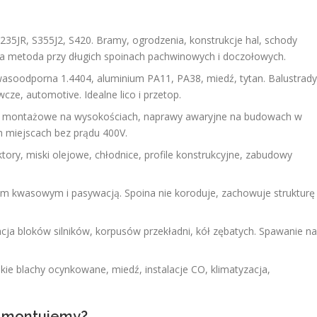
 S235JR, S355J2, S420. Bramy, ogrodzenia, konstrukcje hal, schody
za metoda przy długich spoinach pachwinowych i doczołowych.
kwasoodporna 1.4404, aluminium PA11, PA38, miedź, tytan. Balustrady
wcze, automotive. Idealne lico i przetop.
ace montażowe na wysokościach, naprawy awaryjne na budowach w
 miejscach bez prądu 400V.
lektory, miski olejowe, chłodnice, profile konstrukcyjne, zabudowy
iem kwasowym i pasywacją. Spoina nie koroduje, zachowuje strukturę
cja bloków silników, korpusów przekładni, kół zębatych. Spawanie na
nkie blachy ocynkowane, miedź, instalacje CO, klimatyzacja,
i montujemy?