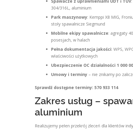
Spawacze z uprawnieniami UDT i TÜV
304/316L, aluminium
Park maszynowy
: Kemppi X8 MIG, Froniu
stoły spawalnicze Siegmund
Mobilne ekipy spawalnicze
: agregaty 
posesjach, w halach
Pełna dokumentacja jakości
: WPS, WPQ
właściwości użytkowych
Ubezpieczenie OC działalności 1 000 00
Umowy i terminy
– nie znikamy po zali
Sprawdź dostępne terminy: 570 933 114
Zakres usług – spawa
aluminium
Realizujemy pełen przekrój zleceń dla klientów indy