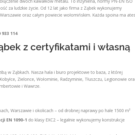
 połączenie dwóch kawałków metalu. To inżynieria, normy PN-EN ISO
ść za ludzkie życie. Od 12 lat jako firma z Ząbek wykonujemy
Warszawie oraz całym powiecie wołomińskim. Każda spoina ma ates
 933 114
ąbek z certyfikatami i własną
bą w Ząbkach. Nasza hala i biuro projektowe to baza, z której
obyłce, Zielonce, Wołominie, Radzyminie, Tłuszczu, Legionowie ora
embertowie i Wawrze.
ach, Warszawie i okolicach – od drobnej naprawy po hale 1500 m²
cji EN 1090-1
do klasy EXC2 – legalnie wykonujemy konstrukcje