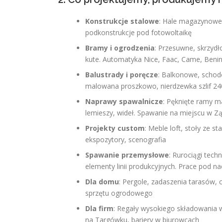
Konstrukcje stalowe
: Hale magazynowe, 
podkonstrukcje pod fotowoltaikę
Bramy i ogrodzenia
: Przesuwne, skrzydł
kute. Automatyka Nice, Faac, Came, Beni
Balustrady i poręcze
: Balkonowe, schodo
malowana proszkowo, nierdzewka szlif 24
Naprawy spawalnicze
: Pęknięte ramy 
lemieszy, wideł. Spawanie na miejscu w Z
Projekty custom
: Meble loft, stoły ze st
ekspozytory, scenografia
Spawanie przemysłowe
: Rurociągi tech
elementy linii produkcyjnych. Prace pod 
Dla domu
: Pergole, zadaszenia tarasów, c
sprzętu ogrodowego
Dla firm
: Regały wysokiego składowania 
na Targówku, bariery w biurowcach