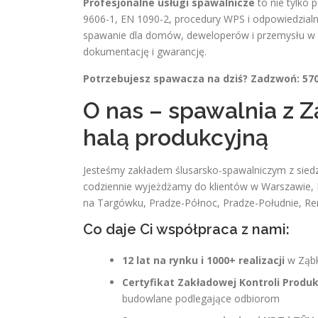
Profesjonalne usługi spawalnicze
to nie tylko
9606-1, EN 1090-2, procedury WPS i odpowiedzialno
spawanie dla domów, deweloperów i przemysłu w 
dokumentację i gwarancję.
Potrzebujesz spawacza na dziś? Zadzwoń: 570
O nas – spawalnia z Z
halą produkcyjną
Jesteśmy zakładem ślusarsko-spawalniczym z siedzi
codziennie wyjeżdżamy do klientów w Warszawie, K
na Targówku, Pradze-Północ, Pradze-Południe, R
Co daje Ci współpraca z nami:
12 lat na rynku i 1000+ realizacji
w Ząbk
Certyfikat Zakładowej Kontroli Produk
budowlane podlegające odbiorom