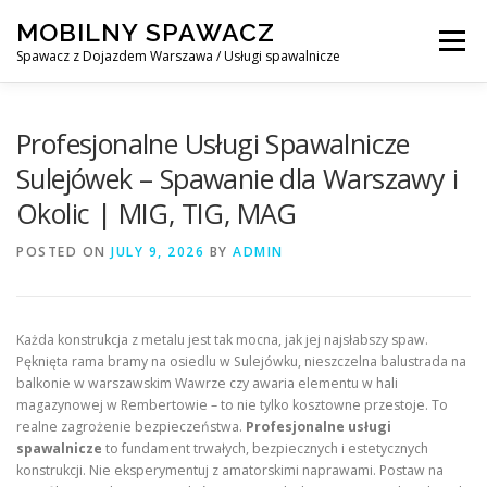
Skip
MOBILNY SPAWACZ
to
Menu
content
Spawacz z Dojazdem Warszawa / Usługi spawalnicze
MOBILNY SPAWACZ WARSZAWA
BLOG
O NAS
Profesjonalne Usługi Spawalnicze
Sulejówek – Spawanie dla Warszawy i
Okolic | MIG, TIG, MAG
KONTAKT
POSTED ON
JULY 9, 2026
BY
ADMIN
Każda konstrukcja z metalu jest tak mocna, jak jej najsłabszy spaw.
Pęknięta rama bramy na osiedlu w Sulejówku, nieszczelna balustrada na
balkonie w warszawskim Wawrze czy awaria elementu w hali
magazynowej w Rembertowie – to nie tylko kosztowne przestoje. To
realne zagrożenie bezpieczeństwa.
Profesjonalne usługi
spawalnicze
to fundament trwałych, bezpiecznych i estetycznych
konstrukcji. Nie eksperymentuj z amatorskimi naprawami. Postaw na