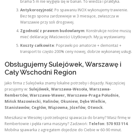
brama 5 m nie wygięła się w banan. To wiedza i praktyka.
Antykorozyjność
: Po spawaniu INOX wykonujemy trawienie.
Bez tego spoina zardzewieje w 3 miesiące, zwłaszcza w
Warszawie przy soli drogowej.
Zgodność z prawem budowlanym
: Konstrukcje nośne muszą
mieć deklarację Właściwości Użytkowych. My ją wystawiamy.
Koszty całkowite
: Poprawki po amatorze + demontaż +
transport to często 200% ceny nowej, dobrze wykonanej usługi.
Obsługujemy Sulejówek, Warszawę i
Cały Wschodni Region
Jako firma z Sulejówka znamy lokalne potrzeby i dojazdy. Najczęściej
pracujemy w:
Sulejówek, Warszawa-Wesoła, Warszawa-
Rembertów, Warszawa-Wawer, Warszawa-Praga Południe,
Mińsk Mazowiecki, Halinów, Okuniew, Dębe Wielkie,
Stanisławów, Cegłów, Wiązowna, Józefów, Otwock
.
Mieszkasz w Wesołej i potrzebujesz spawacza do bramy? Masz firmę w
Rembertowie i pękła rama maszyny? Zadzwoń:
Telefon: 570 933 114
.
Mobilna spawarka z agregatem dojedzie do Ciebie w 60-90 minut.