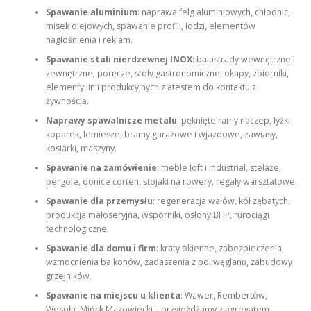
Spawanie aluminium
: naprawa felg aluminiowych, chłodnic,
misek olejowych, spawanie profili, łodzi, elementów
nagłośnienia i reklam.
Spawanie stali nierdzewnej INOX
: balustrady wewnętrzne i
zewnętrzne, poręcze, stoły gastronomiczne, okapy, zbiorniki,
elementy linii produkcyjnych z atestem do kontaktu z
żywnością.
Naprawy spawalnicze metalu
: pęknięte ramy naczep, łyżki
koparek, lemiesze, bramy garażowe i wjazdowe, zawiasy,
kosiarki, maszyny.
Spawanie na zamówienie
: meble loft i industrial, stelaże,
pergole, donice corten, stojaki na rowery, regały warsztatowe.
Spawanie dla przemysłu
: regeneracja wałów, kół zębatych,
produkcja małoseryjna, wsporniki, osłony BHP, rurociągi
technologiczne.
Spawanie dla domu i firm
: kraty okienne, zabezpieczenia,
wzmocnienia balkonów, zadaszenia z poliwęglanu, zabudowy
grzejników.
Spawanie na miejscu u klienta
: Wawer, Rembertów,
Wesoła, Mińsk Mazowiecki – przyjeżdżamy z agregatem