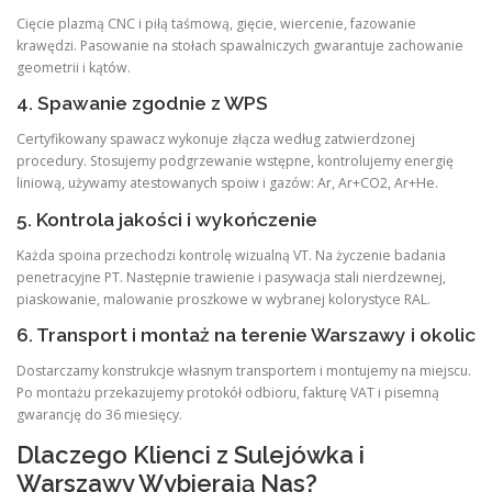
Cięcie plazmą CNC i piłą taśmową, gięcie, wiercenie, fazowanie
krawędzi. Pasowanie na stołach spawalniczych gwarantuje zachowanie
geometrii i kątów.
4. Spawanie zgodnie z WPS
Certyfikowany spawacz wykonuje złącza według zatwierdzonej
procedury. Stosujemy podgrzewanie wstępne, kontrolujemy energię
liniową, używamy atestowanych spoiw i gazów: Ar, Ar+CO2, Ar+He.
5. Kontrola jakości i wykończenie
Każda spoina przechodzi kontrolę wizualną VT. Na życzenie badania
penetracyjne PT. Następnie trawienie i pasywacja stali nierdzewnej,
piaskowanie, malowanie proszkowe w wybranej kolorystyce RAL.
6. Transport i montaż na terenie Warszawy i okolic
Dostarczamy konstrukcje własnym transportem i montujemy na miejscu.
Po montażu przekazujemy protokół odbioru, fakturę VAT i pisemną
gwarancję do 36 miesięcy.
Dlaczego Klienci z Sulejówka i
Warszawy Wybierają Nas?