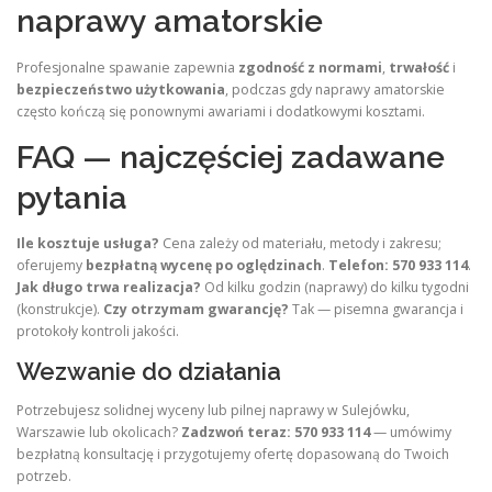
naprawy amatorskie
Profesjonalne spawanie zapewnia
zgodność z normami
,
trwałość
i
bezpieczeństwo użytkowania
, podczas gdy naprawy amatorskie
często kończą się ponownymi awariami i dodatkowymi kosztami.
FAQ — najczęściej zadawane
pytania
Ile kosztuje usługa?
Cena zależy od materiału, metody i zakresu;
oferujemy
bezpłatną wycenę po oględzinach
.
Telefon: 570 933 114
.
Jak długo trwa realizacja?
Od kilku godzin (naprawy) do kilku tygodni
(konstrukcje).
Czy otrzymam gwarancję?
Tak — pisemna gwarancja i
protokoły kontroli jakości.
Wezwanie do działania
Potrzebujesz solidnej wyceny lub pilnej naprawy w Sulejówku,
Warszawie lub okolicach?
Zadzwoń teraz: 570 933 114
— umówimy
bezpłatną konsultację i przygotujemy ofertę dopasowaną do Twoich
potrzeb.