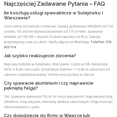
Najczęściej Zadawane Pytania – FAQ
Ile kosztują usługi spawalnicze w Sulejówku i
Warszawie?
Cena zależy od metody i materiału. Stawka godzinowa: MIG/MAG od 130
zł netto, TIG stal nierdzewna/aluminium od 170 zł netto. Spawanie
mobilne od 190 zł/h + dojazd. Drobne naprawy od 90 zł. Zawsze
proponujemy cenę za całość. Wyślij zdjęcie na WhatsApp:
Telefon: 570
933 114
.
Jak szybko realizujecie zlecenia?
Naprawy mobilne w Sulejówku i Warszawie: często w 24h. Balustrady
INOX: 5-8 dni roboczych. Konstrukcje stalowe: 7-14 dni w zależności od
zakresu i ocynku/malowania. Termin masz podany w ofercie.
Czy spawacie aluminium i czy naprawicie
pękniętą felgę?
Tak. Spawanie aluminium TIG AC to nasza specjalność. Naprawiamy felgi,
chłodnice, misy olejowe, elementy silników zaburtowych. Felga musi być
zdemontowana i czysta.
Czy dojedziecie do firmy w Wawrze lub