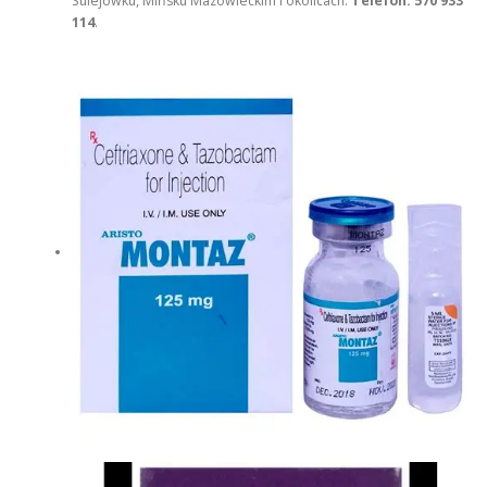
Sulejówku, Mińsku Mazowieckim i okolicach.
Telefon: 570 933
114
.