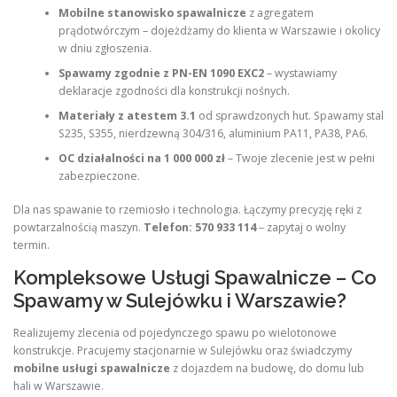
Mobilne stanowisko spawalnicze
z agregatem
prądotwórczym – dojeżdżamy do klienta w Warszawie i okolicy
w dniu zgłoszenia.
Spawamy zgodnie z PN-EN 1090 EXC2
– wystawiamy
deklaracje zgodności dla konstrukcji nośnych.
Materiały z atestem 3.1
od sprawdzonych hut. Spawamy stal
S235, S355, nierdzewną 304/316, aluminium PA11, PA38, PA6.
OC działalności na 1 000 000 zł
– Twoje zlecenie jest w pełni
zabezpieczone.
Dla nas spawanie to rzemiosło i technologia. Łączymy precyzję ręki z
powtarzalnością maszyn.
Telefon: 570 933 114
– zapytaj o wolny
termin.
Kompleksowe Usługi Spawalnicze – Co
Spawamy w Sulejówku i Warszawie?
Realizujemy zlecenia od pojedynczego spawu po wielotonowe
konstrukcje. Pracujemy stacjonarnie w Sulejówku oraz świadczymy
mobilne usługi spawalnicze
z dojazdem na budowę, do domu lub
hali w Warszawie.