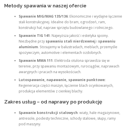
Metody spawania w naszej ofercie
Spawanie MIG/MAG 135/136
: Ekonomiczne i wydajne łączenie
stali konstrukcyjnej. Idealne do bram, ogrodzeń, ram,
konstrukcji hal, napraw sprzętu budowlanego i rolniczego.
Spawanie TIG 141
: Najwyższa jakość i estetyka spoiny.
Niezbędne przy
spawaniu stali nierdzewnej
i
spawaniu
aluminium
. Stosujemy w balustradach, meblach, przemyśle
spożywczym, automotive i elementach ozdobnych.
Spawanie MMA 111
: Elektroda otulona sprawdza się w
terenie, przy spawaniu montażowym, rurociągów, naprawach
awaryjnych i pracach na wysokościach.
Lutospawanie, napawanie, spawanie punktowe
:
Regeneracja części maszyn, łączenie blach ocynkowanych,
produkcja elementów z cienkiej blachy.
Zakres usług – od naprawy po produkcję
Spawanie konstrukcji stalowych
: wiaty, hale magazynowe,
antresole, podesty techniczne, schody stalowe, słupy, ramy
pod maszyny.