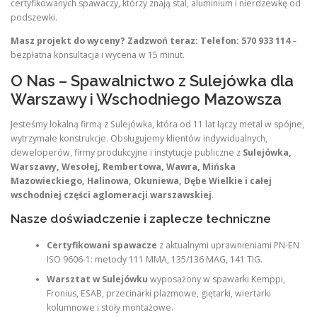
certyfikowanych spawaczy, którzy znają stal, aluminium i nierdzewkę od
podszewki.
Masz projekt do wyceny? Zadzwoń teraz: Telefon: 570 933 114
–
bezpłatna konsultacja i wycena w 15 minut.
O Nas – Spawalnictwo z Sulejówka dla
Warszawy i Wschodniego Mazowsza
Jesteśmy lokalną firmą z Sulejówka, która od 11 lat łączy metal w spójne,
wytrzymałe konstrukcje. Obsługujemy klientów indywidualnych,
deweloperów, firmy produkcyjne i instytucje publiczne z
Sulejówka,
Warszawy, Wesołej, Rembertowa, Wawra, Mińska
Mazowieckiego, Halinowa, Okuniewa, Dębe Wielkie i całej
wschodniej części aglomeracji warszawskiej
.
Nasze doświadczenie i zaplecze techniczne
Certyfikowani spawacze
z aktualnymi uprawnieniami PN-EN
ISO 9606-1: metody 111 MMA, 135/136 MAG, 141 TIG.
Warsztat w Sulejówku
wyposażony w spawarki Kemppi,
Fronius, ESAB, przecinarki plazmowe, giętarki, wiertarki
kolumnowe i stoły montażowe.