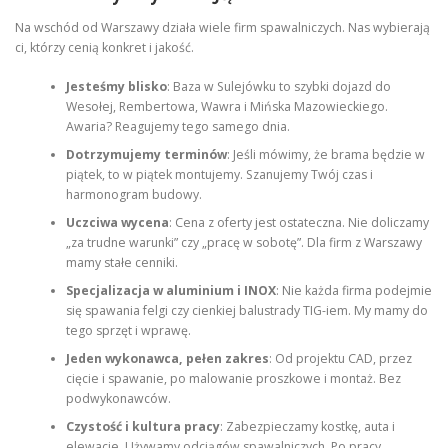
Na wschód od Warszawy działa wiele firm spawalniczych. Nas wybierają
ci, którzy cenią konkret i jakość.
Jesteśmy blisko
: Baza w Sulejówku to szybki dojazd do
Wesołej, Rembertowa, Wawra i Mińska Mazowieckiego.
Awaria? Reagujemy tego samego dnia.
Dotrzymujemy terminów
: Jeśli mówimy, że brama będzie w
piątek, to w piątek montujemy. Szanujemy Twój czas i
harmonogram budowy.
Uczciwa wycena
: Cena z oferty jest ostateczna. Nie doliczamy
„za trudne warunki” czy „pracę w sobotę”. Dla firm z Warszawy
mamy stałe cenniki.
Specjalizacja w aluminium i INOX
: Nie każda firma podejmie
się spawania felgi czy cienkiej balustrady TIG-iem. My mamy do
tego sprzęt i wprawę.
Jeden wykonawca, pełen zakres
: Od projektu CAD, przez
cięcie i spawanie, po malowanie proszkowe i montaż. Bez
podwykonawców.
Czystość i kultura pracy
: Zabezpieczamy kostkę, auta i
elewacje. Używamy odciągów spawalniczych. Po pracy