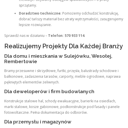
sprzątamy.
Doradztwo techniczne
: Pomożemy odchudzić konstrukcję,
dobrać tańszy materiał bez utraty wytrzymałości, zasugerujemy
lepsze rozwiązanie.
Sprawdź nas w działaniu –
Telefon: 570 933 114
.
Realizujemy Projekty Dla Każdej Branży
Dla domu i mieszkania w Sulejówku, Wesołej,
Rembertowie
Bramy przesuwne i skrzydłowe, furtki, przęsła, balustrady schodowe i
balkonowe, zadaszenia tarasów, carporty, meble ogrodowe, naprawa
pękniętych elementów żeliwnych.
Dla deweloperów i firm budowlanych
Konstrukcje stalowe hal, schody ewakuacyjne, barierki na osiedlach,
marki stalowe, kosze gabionowe, podkonstrukcje pod fasady i panele
fotowoltaiczne. Pełna dokumentacja do odbiorów.
Dla przemysłu i magazynów