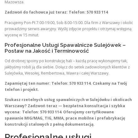
Mazowsza.
Zadzwoń do fachowca już teraz: Telefon: 570 933 114
Pracujemy Pon-Pt 7:00-19:00, Sob 8:00-15:00. Dla firm z Warszawy i okolic
prowadzimy serwis awaryjny. Wyślij zdjęcie projektu i otrzymaj wstępną
wycenę w 15 minut.
Profesjonalne Usługi Spawalnicze Sulejówek –
Postaw na Jakość i Terminowość
Od drobnej spoiny po konstrukcję hali – każdą pracę wykonujemy tak,
jakbyśmy robili ją dla siebie. Dołącz do setek zadowolonych klientów z
Sulejówka, Wesołej, Rembertowa, Wawra i całej Warszawy.
Zapamiętaj ten numer: Telefon: 570 933 114. Czekamy na Twój
telefon i projekt.
Szukasz rzetelnych usług spawalniczych w Sulejówku i okolicach
Warszawy? Zadzwoń teraz — bezpłatna konsultacja i szybka
wycena:
Telefon: 570 933 114
.
Oferujemy certyfikowane
spawanie MIG/MAG, TIG, MMA, prace mobilne i prefabrykację
konstrukcji stalowych z pełną dokumentacją.
Profesjonalne usługi