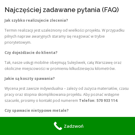
Najczęściej zadawane pytania (FAQ)
Jak szybko realizujecie zlecenia?
Termin realizacji jest uzależniony od wielkości projektu. W przypadku
pilnych napraw awaryjnych staramy się reagować w trybie
priorytetowym.
Czy dojeżdżacie do klienta?
Tak, nasze usługi mobilne obejmują Sulejówek, całą Warszawę oraz
okoliczne miejscowości w promieniu kilkudziesięciu kilometrów.
Jakie są koszty spawania?
Wycena jest zawsze indywidualna – zależy od zużycia materiałów, czasu
pracy oraz stopnia skomplikowania projektu. Aby poznać wstępne
szacunki, prosimy o kontakt pod numerem
Telefon: 570 933 114
.
Czy spawacie nietypowe metale?
Specjalizujemy się w stali, stali nierdzewnej oraz aluminium. Jeśli masz
Zadzwoń
specyficzne zapytanie, chętnie podejmiemy się wyzwania.