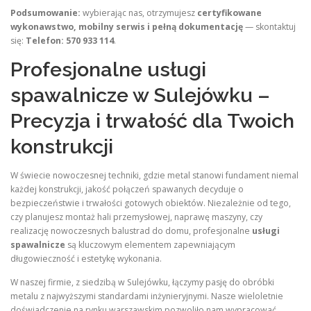
Podsumowanie:
wybierając nas, otrzymujesz
certyfikowane
wykonawstwo, mobilny serwis i pełną dokumentację
— skontaktuj
się:
Telefon: 570 933 114
.
Profesjonalne usługi
spawalnicze w Sulejówku –
Precyzja i trwałość dla Twoich
konstrukcji
W świecie nowoczesnej techniki, gdzie metal stanowi fundament niemal
każdej konstrukcji, jakość połączeń spawanych decyduje o
bezpieczeństwie i trwałości gotowych obiektów. Niezależnie od tego,
czy planujesz montaż hali przemysłowej, naprawę maszyny, czy
realizację nowoczesnych balustrad do domu, profesjonalne
usługi
spawalnicze
są kluczowym elementem zapewniającym
długowieczność i estetykę wykonania.
W naszej firmie, z siedzibą w Sulejówku, łączymy pasję do obróbki
metalu z najwyższymi standardami inżynieryjnymi. Nasze wieloletnie
doświadczenie na rynku warszawskim pozwoliło nam wypracować