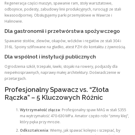
Regeneracja części maszyn, spawanie ram, stoły warsztatowe,
odbojnice, podesty, zabudowy linii produkcyjnych, rurociągi ze stali
kwasoodpornej. Obsługujemy parki przemysłowe w Wawrze i
Halinowie.
Dla gastronomii i przetwórstwa spożywczego
Spawanie stołów, zlewów, okapów, wózków i regałów ze stali 304 i
316L. Spoiny szlifowane na gładko, atest PZH do kontaktu z żywnością.
Dla wspólnot i instytucji publicznych
Ogrodzenia szkół, trzepaki, ławki, stojaki na rowery, podjazdy dla
niepełnosprawnych, naprawy małej architektury. Doświadczenie w
przetargach.
Profesjonalny Spawacz vs. “Złota
Rączka” – 5 Kluczowych Różnic
Wytrzymałość złącza
: Profesjonalny spaw MAG w stali S355
ma wytrzymałość 470-630 MPa. Amator często robi “zimny klej”,
który pęka przy mrozie.
Odkształcenia
: Wiemy, jak spawać kolejno i sczepiać, by