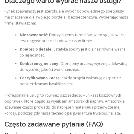
Dlaczego warto wybrać nasze usługi?
Rynek spawalniczy jest szeroki, ale wybór odpowiedniego specjalisty
ma znaczenie dla Twojego portfela i bezpieczeństwa. Wybierając naszą
firmę, stawiasz na:
Niezawodność:
Dotrzymujemy terminów, wiedząc, jak ważna
jest ciągłość prac na budowie czy w firmie.
Dbałość o detale:
Estetyka spoiny jest dla nas równie ważna,
co jej nośność.
Konkurencyjne ceny:
Oferujemy uczciwą wycenę adekwatną
do wysokiej jakości workmanshipu.
Certyfikowaną kadrę:
Każdy projekt wykonują eksperci z
potwierdzonymi kwalifikacjami.
Profesjonalne usługi to również oszczędność – unikasz kosztownych
poprawek, które często są wynikiem amatorskich napraw. Amatorskie
spawanie często prowadzi do naprężeń materiału i przedwczesnej
korozji, podczas gdy nasza technologia gwarantuje trwałość na lata.
Często zadawane pytania (FAQ)