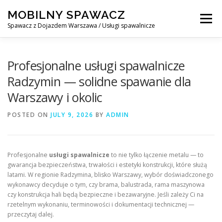
Skip
MOBILNY SPAWACZ
to
Menu
content
Spawacz z Dojazdem Warszawa / Usługi spawalnicze
MOBILNY SPAWACZ WARSZAWA
BLOG
O NAS
Profesjonalne usługi spawalnicze
Radzymin — solidne spawanie dla
Warszawy i okolic
KONTAKT
POSTED ON
JULY 9, 2026
BY
ADMIN
Profesjonalne
usługi spawalnicze
to nie tylko łączenie metalu — to
gwarancja bezpieczeństwa, trwałości i estetyki konstrukcji, które służą
latami. W regionie Radzymina, blisko Warszawy, wybór doświadczonego
wykonawcy decyduje o tym, czy brama, balustrada, rama maszynowa
czy konstrukcja hali będą bezpieczne i bezawaryjne. Jeśli zależy Ci na
rzetelnym wykonaniu, terminowości i dokumentacji technicznej —
przeczytaj dalej.