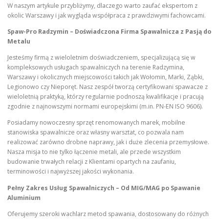
W naszym artykule przybliżymy, dlaczego warto zaufać ekspertom z
okolic Warszawy i jak wygląda współpraca z prawdziwymi fachowcami.
Spaw-Pro Radzymin – Doświadczona Firma Spawalnicza z Pasją do
Metalu
Jesteśmy firmą z wieloletnim doświadczeniem, specjalizującą się w
kompleksowych usługach spawalniczych na terenie Radzymina,
Warszawy i okolicznych miejscowości takich jak Wołomin, Marki, Ząbki,
Legionowo czy Nieporęt. Nasz zespół tworzą certyfikowani spawacze z
wieloletnią praktyką, którzy regularnie podnoszą kwalifikacje i pracują
zgodnie z najnowszymi normami europejskimi (m.in. PN-EN ISO 9606).
Posiadamy nowoczesny sprzęt renomowanych marek, mobilne
stanowiska spawalnicze oraz własny warsztat, co pozwala nam
realizować zarówno drobne naprawy, jak i duże zlecenia przemysłowe.
Nasza misja to nie tylko łączenie metali, ale przede wszystkim
budowanie trwałych relacji z Klientami opartych na zaufaniu,
terminowości i najwyższej jakości wykonania.
Pełny Zakres Usług Spawalniczych – Od MIG/MAG po Spawanie
Aluminium
Oferujemy szeroki wachlarz metod spawania, dostosowany do różnych