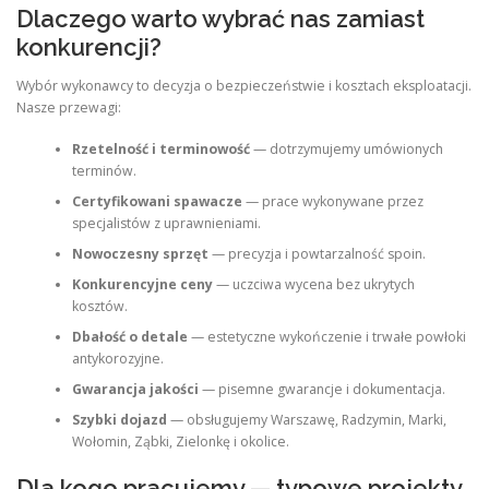
Dlaczego warto wybrać nas zamiast
konkurencji?
Wybór wykonawcy to decyzja o bezpieczeństwie i kosztach eksploatacji.
Nasze przewagi:
Rzetelność i terminowość
— dotrzymujemy umówionych
terminów.
Certyfikowani spawacze
— prace wykonywane przez
specjalistów z uprawnieniami.
Nowoczesny sprzęt
— precyzja i powtarzalność spoin.
Konkurencyjne ceny
— uczciwa wycena bez ukrytych
kosztów.
Dbałość o detale
— estetyczne wykończenie i trwałe powłoki
antykorozyjne.
Gwarancja jakości
— pisemne gwarancje i dokumentacja.
Szybki dojazd
— obsługujemy Warszawę, Radzymin, Marki,
Wołomin, Ząbki, Zielonkę i okolice.
Dla kogo pracujemy — typowe projekty