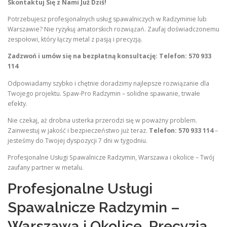
Skontaktuj Się z Nami Już Dziś!
Potrzebujesz profesjonalnych usług spawalniczych w Radzyminie lub
Warszawie? Nie ryzykuj amatorskich rozwiązań. Zaufaj doświadczonemu
zespołowi, który łączy metal z pasją i precyzją.
Zadzwoń i umów się na bezpłatną konsultację: Telefon: 570 933
114
Odpowiadamy szybko i chętnie doradzimy najlepsze rozwiązanie dla
Twojego projektu. Spaw-Pro Radzymin – solidne spawanie, trwałe
efekty.
Nie czekaj, aż drobna usterka przerodzi się w poważny problem.
Zainwestuj w jakość i bezpieczeństwo już teraz.
Telefon: 570 933 114
–
jesteśmy do Twojej dyspozycji 7 dni w tygodniu.
Profesjonalne Usługi Spawalnicze Radzymin, Warszawa i okolice – Twój
zaufany partner w metalu.
Profesjonalne Usługi
Spawalnicze Radzymin –
Warszawa i Okolice. Precyzja,