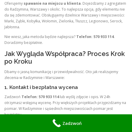
Oferujemy
spawanie na miejscu u klienta
. Dojeżdżamy z agregatem
do Radzymina, Warszawy i okolic. To najlepsza opcja, gdy elementu nie
da się zdemontować. Obsługujemy dzielnice Warszawy i miejscowości:
Marki, Ząbki, Kobyłka, Wołomin, Zielonka, Tłuszcz, Legionowo, Serock,
Jabłonna.
Nie wiesz, jaka metoda będzie najlepsza?
Telefon: 570 933 114
.
Doradzimy bezpłatnie.
Jak Wygląda Współpraca? Proces Krok
po Kroku
Dbamy o jasną komunikację i przewidywalność. Oto jak realizujemy
zlecenia w Radzyminie i Warszawie:
1. Kontakt i bezpłatna wycena
Zadzwoń
Telefon: 570 933 114
lub wyślij zdjęcie i opis. W 24h
otrzymasz wstępną wycenę. Przy większych projektach przyjeżdżamy na
pomiar. W Radzyminie i sąsiednich miejscowościach pomiar jest
bezpłatny.
Zadzwoń
2. Doradztwo i projekt