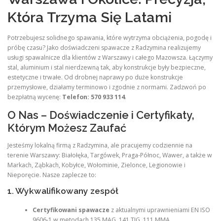
Która Trzyma Się Latami
Potrzebujesz solidnego spawania, które wytrzyma obciążenia, pogodę i
próbę czasu? Jako doświadczeni spawacze z Radzymina realizujemy
usługi spawalnicze dla klientów z Warszawy i całego Mazowsza. Łączymy
stal, aluminium i stal nierdzewną tak, aby konstrukcje były bezpieczne,
estetyczne i trwałe. Od drobnej naprawy po duże konstrukcje
przemysłowe, działamy terminowo i zgodnie z normami. Zadzwoń po
bezpłatną wycenę:
Telefon: 570 933 114
.
O Nas – Doświadczenie i Certyfikaty,
Którym Możesz Zaufać
Jesteśmy lokalną firmą z Radzymina, ale pracujemy codziennie na
terenie Warszawy: Białołęka, Targówek, Praga-Północ, Wawer, a także w
Markach, Ząbkach, Kobyłce, Wołominie, Zielonce, Legionowie i
Nieporęcie. Nasze zaplecze to:
1. Wykwalifikowany zespół
Certyfikowani spawacze
z aktualnymi uprawnieniami EN ISO
9606-1 w metodach 135 MAG, 141 TIG, 111 MMA.