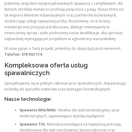
Jesteśmy zespołem wyspecjalizowanych spawaczy z certyfikatami, dla
których obróbka metalu to profesja połączona z pasją. Nasza firma od
lat wspiera klientów indywidualnych oraz partnerów biznesowych,
dostarczając usługi najwyższej próby. Rozumiemy, że w branży
metalurgicznej precyzja jest kluczowa, dlatego inwestujemy w
nowoczesny sprzęt i stale podnosimy nasze kwalifikacje, aby sprostać
najbardziej wymagającym projektom w aglomeracji warszawskiej.
W razie pytań o Twój projekt, jesteśmy do dyspozycji pod numerem:
Telefon: 570 933 114
.
Kompleksowa oferta usług
spawalniczych
Specjalizujemy się w pełnym zakresie prac spawalniczych, dopasowując
technikę do specyfiki materiału oraz wymagań konstrukcyjnych.
Nasze technologie:
Spawanie MIG/MAG:
Idealne dla stali konstrukcyjnej i prac
wielkoseryjnych, zapewniające wysoką wydajność.
Spawanie TIG:
Metoda pozwalająca na najwyższą precyzję,
dedykowana dla stali nierdzewnej, kwasoodpornej oraz