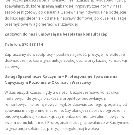
Nie ryzykuj jakości swoich inwestycji. Jeśli szukasz sprawdzonych usług
spawalniczych, które spełnią najbardziej rygorystyczne normy, nasz
zespół jest gotowy do działania. Zapewniamy indywidualne podejście
do każdego zlecenia – od małej naprawy domowej po duże realizacje
przemysłowe w aglomeracji warszawskiej.
Zadzwoń do nas i umów się na bezpłatną konsultację:
Telefon: 570 933 114
Zapraszamy do współpracy – postaw na jakość, precyzję i wieloletnie
doświadczenie, które gwarantuje spokój ducha przy każdej konstrukcji
stalowej.
Usługi Spawalnicze Radzymin – Profesjonalne Spawanie na
Najwyższym Poziomie w Okolicach Warszawy
W dzisiejszych czasach, gdy trwałość i bezpieczeństwo konstrukcji
metalowych decydują o sukcesie projektów budowlanych,
remontowych i przemysłowych, wybór doświadczonego specjalisty od
spawania ma ogromne znaczenie. Czy planujesz naprawę ogrodzenia,
budowę stalowej konstrukcji, czy montaż elementów aluminiowych w
swoim domu lub firmie? Profesjonalne usługi spawalnicze w Radzyminie
to gwarancja solidności, precyzji i długoletniej trwałości.