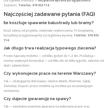
Dla szybkiej orientacji —
bezpłatna wycena po oględzinach
.
Zadzwoń:
Telefon: 570 933 114
.
Najczęściej zadawane pytania (FAQ)
Ile kosztuje spawanie balustrady lub bramy?
Koszt zależy od projektu, materiału i wykończenia. Po bezpłatnej
konsultacji przygotowujemy szczegółową wycenę.
Telefon: 570 933
114
.
Jak długo trwa realizacja typowego zlecenia?
Proste naprawy mobilne — od kilku godzin do 1–2 dni. Produkcja i
montaż większych konstrukcji — od kilku dni do kilku tygodni, zależnie od
skali i zatwierdzeń.
Czy wykonujecie prace na terenie Warszawy?
Tak — obsługujemy Warszawę i okolice (Marki, Wołomin, Ząbki,
Zielonka). Dojazd i prace mobilne są możliwe po wcześniejszym
umówieniu.
Czy dajecie gwarancję na spawy?
Tak — udzielamy pisemnej gwarancji na wykonane prace oraz