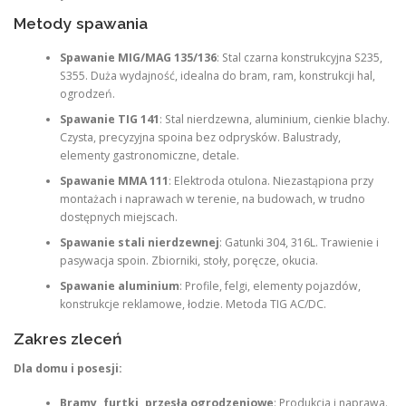
Metody spawania
Spawanie MIG/MAG 135/136
: Stal czarna konstrukcyjna S235,
S355. Duża wydajność, idealna do bram, ram, konstrukcji hal,
ogrodzeń.
Spawanie TIG 141
: Stal nierdzewna, aluminium, cienkie blachy.
Czysta, precyzyjna spoina bez odprysków. Balustrady,
elementy gastronomiczne, detale.
Spawanie MMA 111
: Elektroda otulona. Niezastąpiona przy
montażach i naprawach w terenie, na budowach, w trudno
dostępnych miejscach.
Spawanie stali nierdzewnej
: Gatunki 304, 316L. Trawienie i
pasywacja spoin. Zbiorniki, stoły, poręcze, okucia.
Spawanie aluminium
: Profile, felgi, elementy pojazdów,
konstrukcje reklamowe, łodzie. Metoda TIG AC/DC.
Zakres zleceń
Dla domu i posesji:
Bramy, furtki, przęsła ogrodzeniowe
: Produkcja i naprawa.