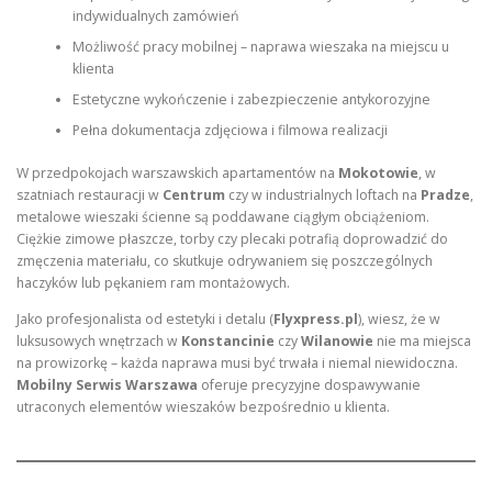
indywidualnych zamówień
Możliwość pracy mobilnej – naprawa wieszaka na miejscu u
klienta
Estetyczne wykończenie i zabezpieczenie antykorozyjne
Pełna dokumentacja zdjęciowa i filmowa realizacji
W przedpokojach warszawskich apartamentów na
Mokotowie
, w
szatniach restauracji w
Centrum
czy w industrialnych loftach na
Pradze
,
metalowe wieszaki ścienne są poddawane ciągłym obciążeniom.
Ciężkie zimowe płaszcze, torby czy plecaki potrafią doprowadzić do
zmęczenia materiału, co skutkuje odrywaniem się poszczególnych
haczyków lub pękaniem ram montażowych.
Jako profesjonalista od estetyki i detalu (
Flyxpress.pl
), wiesz, że w
luksusowych wnętrzach w
Konstancinie
czy
Wilanowie
nie ma miejsca
na prowizorkę – każda naprawa musi być trwała i niemal niewidoczna.
Mobilny Serwis Warszawa
oferuje precyzyjne dospawywanie
utraconych elementów wieszaków bezpośrednio u klienta.