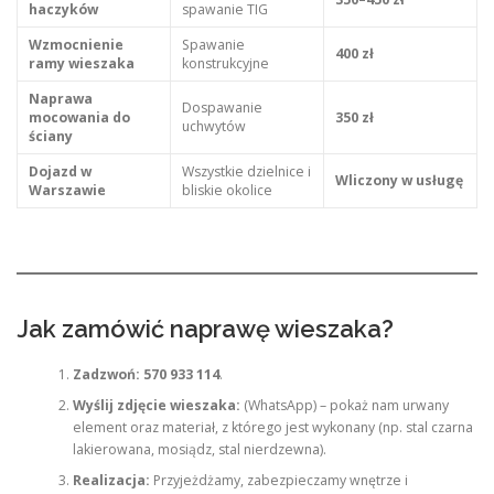
haczyków
spawanie TIG
Wzmocnienie
Spawanie
400 zł
ramy wieszaka
konstrukcyjne
Naprawa
Dospawanie
mocowania do
350 zł
uchwytów
ściany
Dojazd w
Wszystkie dzielnice i
Wliczony w usługę
Warszawie
bliskie okolice
Jak zamówić naprawę wieszaka?
Zadzwoń:
570 933 114
.
Wyślij zdjęcie wieszaka:
(WhatsApp) – pokaż nam urwany
element oraz materiał, z którego jest wykonany (np. stal czarna
lakierowana, mosiądz, stal nierdzewna).
Realizacja:
Przyjeżdżamy, zabezpieczamy wnętrze i