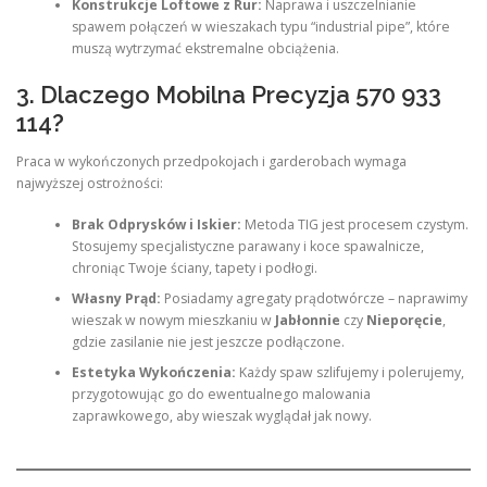
Konstrukcje Loftowe z Rur:
Naprawa i uszczelnianie
spawem połączeń w wieszakach typu “industrial pipe”, które
muszą wytrzymać ekstremalne obciążenia.
3. Dlaczego Mobilna Precyzja 570 933
114?
Praca w wykończonych przedpokojach i garderobach wymaga
najwyższej ostrożności:
Brak Odprysków i Iskier:
Metoda TIG jest procesem czystym.
Stosujemy specjalistyczne parawany i koce spawalnicze,
chroniąc Twoje ściany, tapety i podłogi.
Własny Prąd:
Posiadamy agregaty prądotwórcze – naprawimy
wieszak w nowym mieszkaniu w
Jabłonnie
czy
Nieporęcie
,
gdzie zasilanie nie jest jeszcze podłączone.
Estetyka Wykończenia:
Każdy spaw szlifujemy i polerujemy,
przygotowując go do ewentualnego malowania
zaprawkowego, aby wieszak wyglądał jak nowy.