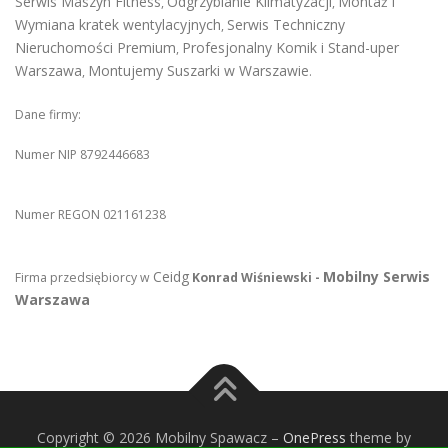
Serwis Maszyn Fitness
Odgrzybianie Klimatyzacji
Montaż i
,
,
Wymiana kratek wentylacyjnych
Serwis Techniczny
,
Nieruchomości Premium
Profesjonalny Komik i Stand-uper
,
Warszawa
Montujemy Suszarki w Warszawie
,
.
Dane firmy:
Numer NIP 8792446683
Numer REGON 021161238
Ceidg
Mobilny Serwis
Firma przedsiębiorcy w
Konrad Wiśniewski -
Warszawa
Copyright © 2026 Mobilny Spawacz
–
OnePress
theme by