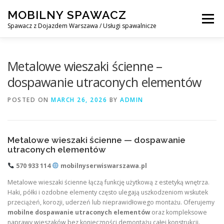
Skip
MOBILNY SPAWACZ
to
Menu
content
Spawacz z Dojazdem Warszawa / Usługi spawalnicze
MOBILNY SPAWACZ WARSZAWA
BLOG
O NAS
Metalowe wieszaki ścienne –
dospawanie utraconych elementów
KONTAKT
POSTED ON
MARCH 26, 2026
BY
ADMIN
Metalowe wieszaki ścienne — dospawanie
utraconych elementów
570 933 114
mobilnyserwiswarszawa.pl
Metalowe wieszaki ścienne łączą funkcję użytkową z estetyką wnętrza.
Haki, półki i ozdobne elementy często ulegają uszkodzeniom wskutek
przeciążeń, korozji, uderzeń lub nieprawidłowego montażu. Oferujemy
mobilne dospawanie utraconych elementów
oraz kompleksowe
naprawy wieszaków bez konieczności demontażu całej konstrukcji.