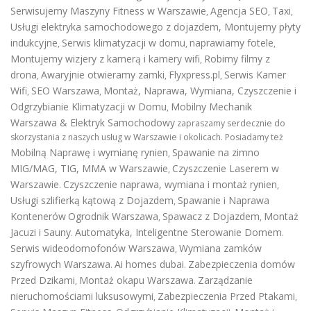
Serwisujemy Maszyny Fitness w Warszawie
Agencja SEO
Taxi
,
,
,
Usługi elektryka samochodowego z dojazdem
,
Montujemy płyty
indukcyjne
Serwis klimatyzacji w domu
naprawiamy fotele
,
,
,
Montujemy wizjery z kamerą i kamery wifi
Robimy filmy z
,
drona
Awaryjnie otwieramy zamki
Flyxpress.pl
Serwis Kamer
,
,
,
Wifi
SEO Warszawa
Montaż, Naprawa, Wymiana, Czyszczenie i
,
,
Odgrzybianie Klimatyzacji w Domu
Mobilny Mechanik
,
Warszawa & Elektryk Samochodowy
zapraszamy serdecznie do
skorzystania z naszych usług w Warszawie i okolicach. Posiadamy też
Mobilną Naprawę i wymianę rynien
Spawanie na zimno
,
MIG/MAG, TIG, MMA w Warszawie
Czyszczenie Laserem w
,
Warszawie
Czyszczenie naprawa, wymiana i montaż rynien
.
,
Usługi szlifierką kątową z Dojazdem
Spawanie i Naprawa
,
Kontenerów
Ogrodnik Warszawa
Spawacz z Dojazdem
Montaż
,
,
Jacuzi i Sauny
Automatyka, Inteligentne Sterowanie Domem
.
.
Serwis wideodomofonów Warszawa
Wymiana zamków
,
szyfrowych Warszawa
Ai homes dubai
Zabezpieczenia domów
.
.
Przed Dzikami
Montaż okapu Warszawa
Zarządzanie
,
.
nieruchomościami luksusowymi
Zabezpieczenia Przed Ptakami
,
,