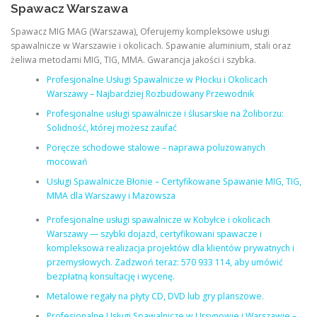
Spawacz Warszawa
Spawacz MIG MAG (Warszawa), Oferujemy kompleksowe usługi
spawalnicze w Warszawie i okolicach. Spawanie aluminium, stali oraz
żeliwa metodami MIG, TIG, MMA. Gwarancja jakości i szybka.
Profesjonalne Usługi Spawalnicze w Płocku i Okolicach
Warszawy – Najbardziej Rozbudowany Przewodnik
Profesjonalne usługi spawalnicze i ślusarskie na Żoliborzu:
Solidność, której możesz zaufać
Poręcze schodowe stalowe – naprawa poluzowanych
mocowań
Usługi Spawalnicze Błonie – Certyfikowane Spawanie MIG, TIG,
MMA dla Warszawy i Mazowsza
Profesjonalne usługi spawalnicze w Kobyłce i okolicach
Warszawy — szybki dojazd, certyfikowani spawacze i
kompleksowa realizacja projektów dla klientów prywatnych i
przemysłowych. Zadzwoń teraz: 570 933 114, aby umówić
bezpłatną konsultację i wycenę.
Metalowe regały na płyty CD, DVD lub gry planszowe.
Profesjonalne Usługi Spawalnicze w Ursynowie i Warszawie –