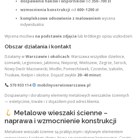
dospawanie haków i wsporników
od
350–700 zł
wzmocnienia konstrukcji
od
600–1200 zł
kompleksowe odnowienie z malowaniem
wycena
indywidualna
Wycena możliwa
na podstawie zdjęcia
lub krótkiego opisu uszkodzeń.
Obszar działania i kontakt
Działamy w
Warszawie i okolicach
: Warszawa wszystkie dzielnice,
Łomianki, Legionowo, Jabłonna, Nieporęt, Wieliszew, Zegrze, Serock,
Nowy Dwór Mazowiecki, Modlin, Pomiechówek, Czosnów, Izabelin,
Truskaw, Kiełpin i okolice. Dojazd zwykle
20–40 minut
.
570 933 114
mobilnyserwiswarszawa.pl
Dospawiamy i dorabiamy elementy metalowych wieszaków ściennych
— estetycznie, trwale i z dojazdem pod adres klienta.
Metalowe wieszaki ścienne –
naprawa i wzmocnienie konstrukcji
Metalowe wieszaki ścienne są praktycznym i stylowym elementem
wyposażenia każdego domu, biura czy przestrzeni komercyjnej. Często