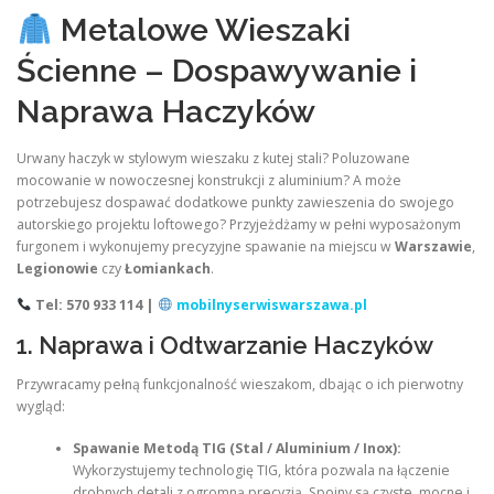
Metalowe Wieszaki
Ścienne – Dospawywanie i
Naprawa Haczyków
Urwany haczyk w stylowym wieszaku z kutej stali? Poluzowane
mocowanie w nowoczesnej konstrukcji z aluminium? A może
potrzebujesz dospawać dodatkowe punkty zawieszenia do swojego
autorskiego projektu loftowego? Przyjeżdżamy w pełni wyposażonym
furgonem i wykonujemy precyzyjne spawanie na miejscu w
Warszawie
,
Legionowie
czy
Łomiankach
.
Tel: 570 933 114 |
mobilnyserwiswarszawa.pl
1. Naprawa i Odtwarzanie Haczyków
Przywracamy pełną funkcjonalność wieszakom, dbając o ich pierwotny
wygląd:
Spawanie Metodą TIG (Stal / Aluminium / Inox):
Wykorzystujemy technologię TIG, która pozwala na łączenie
drobnych detali z ogromną precyzją. Spoiny są czyste, mocne i