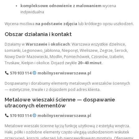
kompleksowe odnowienie z malowaniem
wycena
indywidualna
Wycena możliwa
na podstawie zdjęcia
lub krótkiego opisu uszkodzeń.
Obszar działania i kontakt
Działamy w
Warszawie i okolicach
: Warszawa wszystkie dzielnice,
Łomianki, Legionowo, Jabłonna, Nieporęt, Wieliszew, Zegrze, Serock,
Nowy Dwór Mazowiecki, Modlin, Pomiechówek, Czosnów, Izabelin,
Truskaw, Kiełpin i okolice. Dojazd zwykle
20–40 minut
.
570 933 114
mobilnyserwiswarszawa.pl
Dospawiamy i dorabiamy elementy metalowych wieszaków ściennych
— estetycznie, trwale i z dojazdem pod adres klienta.
Metalowe wieszaki ścienne — dospawanie
utraconych elementów
570 933 114
mobilnyserwiswarszawa.pl
Metalowe wieszaki ścienne łączą funkcję użytkową z estetyką wnętrza.
Haki, półki i ozdobne elementy często ulegają uszkodzeniom wskutek
przeciążeń, korozji, uderzeń lub nieprawidłowego montażu. Oferujemy