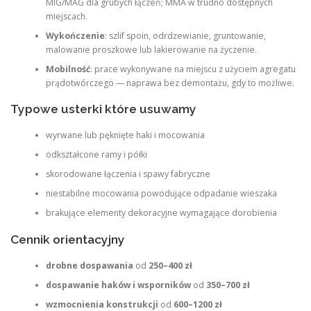
MIG/MAG dla grubych łączeń; MMA w trudno dostępnych
miejscach.
Wykończenie
: szlif spoin, odrdzewianie, gruntowanie,
malowanie proszkowe lub lakierowanie na życzenie.
Mobilność
: prace wykonywane na miejscu z użyciem agregatu
prądotwórczego — naprawa bez demontażu, gdy to możliwe.
Typowe usterki które usuwamy
wyrwane lub pęknięte haki i mocowania
odkształcone ramy i półki
skorodowane łączenia i spawy fabryczne
niestabilne mocowania powodujące odpadanie wieszaka
brakujące elementy dekoracyjne wymagające dorobienia
Cennik orientacyjny
drobne dospawania
od
250–400 zł
dospawanie haków i wsporników
od
350–700 zł
wzmocnienia konstrukcji
od
600–1200 zł