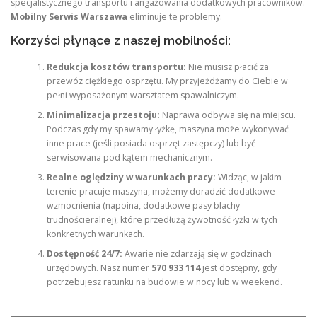
specjalistycznego transportu i angażowania dodatkowych pracowników.
Mobilny Serwis Warszawa
eliminuje te problemy.
Korzyści płynące z naszej mobilności:
Redukcja kosztów transportu:
Nie musisz płacić za
przewóz ciężkiego osprzętu. My przyjeżdżamy do Ciebie w
pełni wyposażonym warsztatem spawalniczym.
Minimalizacja przestoju:
Naprawa odbywa się na miejscu.
Podczas gdy my spawamy łyżkę, maszyna może wykonywać
inne prace (jeśli posiada osprzęt zastępczy) lub być
serwisowana pod kątem mechanicznym.
Realne oględziny w warunkach pracy:
Widząc, w jakim
terenie pracuje maszyna, możemy doradzić dodatkowe
wzmocnienia (napoina, dodatkowe pasy blachy
trudnościeralnej), które przedłużą żywotność łyżki w tych
konkretnych warunkach.
Dostępność 24/7:
Awarie nie zdarzają się w godzinach
urzędowych. Nasz numer
570 933 114
jest dostępny, gdy
potrzebujesz ratunku na budowie w nocy lub w weekend.