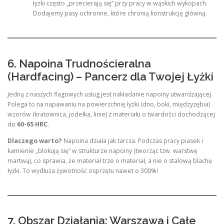
łyżki często „przecierają się” przy pracy w wąskich wykopach.
Dodajemy pasy ochronne, które chronią konstrukcję główną.
6. Napoina Trudnościeralna
(Hardfacing) – Pancerz dla Twojej Łyżki
Jedną z naszych flagowych usług jest nakładanie napoiny utwardzającej.
Polega to na napawaniu na powierzchnię łyżki (dno, boki, międzyzębia)
wzorów (kratownica, jodełka, linie) z materiału o twardości dochodzącej
do
60-65 HRC
.
Dlaczego warto?
Napoina działa jak tarcza. Podczas pracy piasek i
kamienie „blokują się” w strukturze napoiny (tworząc tzw. warstwę
martwą), co sprawia, że materiał trze o materiał, a nie o stalową blachę
łyżki. To wydłuża żywotność osprzętu nawet o 300%!
7. Obszar Działania: Warszawa i Całe