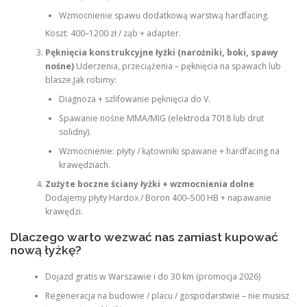
Wzmocnienie spawu dodatkową warstwą hardfacing.
Koszt: 400–1200 zł / ząb + adapter.
Pęknięcia konstrukcyjne łyżki (narożniki, boki, spawy
nośne)
Uderzenia, przeciążenia – pęknięcia na spawach lub
blasze.Jak robimy:
Diagnoza + szlifowanie pęknięcia do V.
Spawanie nośne MMA/MIG (elektroda 7018 lub drut
solidny).
Wzmocnienie: płyty / kątowniki spawane + hardfacing na
krawędziach.
Zużyte boczne ściany łyżki + wzmocnienia dolne
Dodajemy płyty Hardox / Boron 400–500 HB + napawanie
krawędzi.
Dlaczego warto wezwać nas zamiast kupować
nową łyżkę?
Dojazd gratis w Warszawie i do 30 km (promocja 2026)
Regeneracja na budowie / placu / gospodarstwie – nie musisz