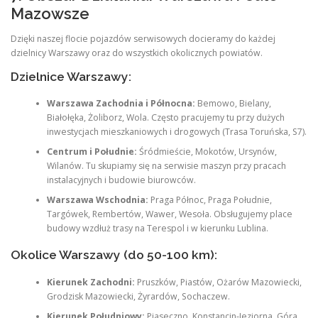
Mazowsze
Dzięki naszej flocie pojazdów serwisowych docieramy do każdej
dzielnicy Warszawy oraz do wszystkich okolicznych powiatów.
Dzielnice Warszawy:
Warszawa Zachodnia i Północna:
Bemowo, Bielany,
Białołęka, Żoliborz, Wola. Często pracujemy tu przy dużych
inwestycjach mieszkaniowych i drogowych (Trasa Toruńska, S7).
Centrum i Południe:
Śródmieście, Mokotów, Ursynów,
Wilanów. Tu skupiamy się na serwisie maszyn przy pracach
instalacyjnych i budowie biurowców.
Warszawa Wschodnia:
Praga Północ, Praga Południe,
Targówek, Rembertów, Wawer, Wesoła. Obsługujemy place
budowy wzdłuż trasy na Terespol i w kierunku Lublina.
Okolice Warszawy (do 50-100 km):
Kierunek Zachodni:
Pruszków, Piastów, Ożarów Mazowiecki,
Grodzisk Mazowiecki, Żyrardów, Sochaczew.
Kierunek Południowy:
Piaseczno, Konstancin-Jeziorna, Góra