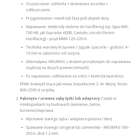
Oczyszczanie: szlifierka + drutowana szczotka +
odtłuszczanie.
Przygotowanie: rowek lub faza jeśli ubytek duży.
Napawanie: elektrody otulone do hardfacing (np. typu 600–
700 HB, jak Supradur 600B, Castolin, Lincoln Electric
Hardfacing) – prąd MMA 120–220 A.
Technika: warstwy krzyżowe / zygzak / paciorki – grubość 4–
10 mm w zależności od zużycia.
Alternatywa: MIG/MAG z drutem proszkowym do napawania
(szybciej na dużych powierzchniach).
Po napawaniu: szlifowanie na ostro + kontrola twardości.
Efekt: krawędź tnąca jak nowa, koparka tnie 2–4× dłużej. Koszt:
800–2500 zł za łyżkę.
Pęknięte / urwane zęby łyżki lub adaptery
Częste w
minikoparkach na budowach (kamienie, beton,
korzenie).Naprawa:
Wycinanie starego zęba / adaptera (plazma / tlen).
Spawanie nowego (oryginał lub zamiennik) – MIG/MAG 180–
250 A, drut 1,2 mm.