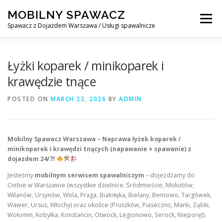
Skip
MOBILNY SPAWACZ
to
Menu
content
Spawacz z Dojazdem Warszawa / Usługi spawalnicze
MOBILNY SPAWACZ WARSZAWA
BLOG
O NAS
Łyżki koparek / minikoparek i
krawędzie tnące
KONTAKT
POSTED ON
MARCH 22, 2026
BY
ADMIN
Mobilny Spawacz Warszawa – Naprawa łyżek koparek /
minikoparek i krawędzi tnących (napawanie + spawanie) z
dojazdem 24/7!
Jesteśmy
mobilnym serwisem spawalniczym
– dojeżdżamy do
Ciebie w Warszawie (wszystkie dzielnice: Śródmieście, Mokotów,
Wilanów, Ursynów, Wola, Praga, Białołęka, Bielany, Bemowo, Targówek,
Wawer, Ursus, Włochy) oraz okolice (Pruszków, Piaseczno, Marki, Ząbki,
Wołomin, Kobyłka, Konstancin, Otwock, Legionowo, Serock, Nieporęt).