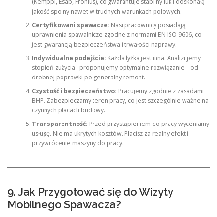
(Kemppi, Esab, Fronius), co gwarantuje stabilny łuk i doskonałą
jakość spoiny nawet w trudnych warunkach polowych.
Certyfikowani spawacze:
Nasi pracownicy posiadają
uprawnienia spawalnicze zgodne z normami EN ISO 9606, co
jest gwarancją bezpieczeństwa i trwałości naprawy.
Indywidualne podejście:
Każda łyżka jest inna. Analizujemy
stopień zużycia i proponujemy optymalne rozwiązanie – od
drobnej poprawki po generalny remont.
Czystość i bezpieczeństwo:
Pracujemy zgodnie z zasadami
BHP. Zabezpieczamy teren pracy, co jest szczególnie ważne na
czynnych placach budowy.
Transparentność:
Przed przystąpieniem do pracy wyceniamy
usługę. Nie ma ukrytych kosztów. Płacisz za realny efekt i
przywrócenie maszyny do pracy.
9. Jak Przygotować się do Wizyty
Mobilnego Spawacza?