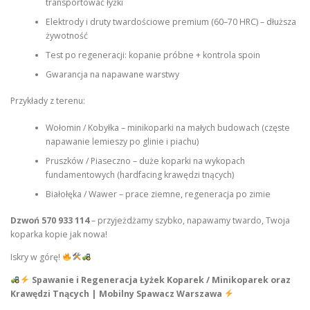
transportować łyżki
Elektrody i druty twardościowe premium (60–70 HRC) – dłuższa
żywotność
Test po regeneracji: kopanie próbne + kontrola spoin
Gwarancja na napawane warstwy
Przykłady z terenu:
Wołomin / Kobyłka – minikoparki na małych budowach (częste
napawanie lemieszy po glinie i piachu)
Pruszków / Piaseczno – duże koparki na wykopach
fundamentowych (hardfacing krawędzi tnących)
Białołęka / Wawer – prace ziemne, regeneracja po zimie
Dzwoń 570 933 114
– przyjeżdżamy szybko, napawamy twardo, Twoja
koparka kopie jak nowa!
Iskry w górę!
Spawanie i Regeneracja Łyżek Koparek / Minikoparek oraz
Krawędzi Tnących | Mobilny Spawacz Warszawa