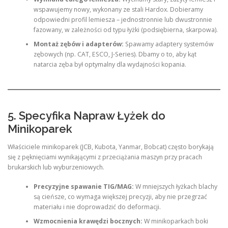
wspawujemy nowy, wykonany ze stali Hardox. Dobieramy
odpowiedni profil lemiesza – jednostronnie lub dwustronnie
fazowany, w zależności od typu łyżki (podsiębierna, skarpowa).
Montaż zębów i adapterów:
Spawamy adaptery systemów
zębowych (np. CAT, ESCO, J-Series). Dbamy o to, aby kąt
natarcia zęba był optymalny dla wydajności kopania.
5. Specyfika Napraw Łyżek do
Minikoparek
Właściciele minikoparek (JCB, Kubota, Yanmar, Bobcat) często borykają
się z pęknięciami wynikającymi z przeciążania maszyn przy pracach
brukarskich lub wyburzeniowych.
Precyzyjne spawanie TIG/MAG:
W mniejszych łyżkach blachy
są cieńsze, co wymaga większej precyzji, aby nie przegrzać
materiału i nie doprowadzić do deformacji.
Wzmocnienia krawędzi bocznych:
W minikoparkach boki