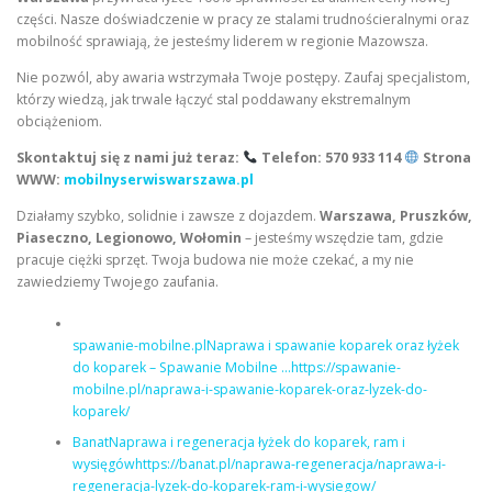
części. Nasze doświadczenie w pracy ze stalami trudnościeralnymi oraz
mobilność sprawiają, że jesteśmy liderem w regionie Mazowsza.
Nie pozwól, aby awaria wstrzymała Twoje postępy. Zaufaj specjalistom,
którzy wiedzą, jak trwale łączyć stal poddawany ekstremalnym
obciążeniom.
Skontaktuj się z nami już teraz:
Telefon: 570 933 114
Strona
WWW:
mobilnyserwiswarszawa.pl
Działamy szybko, solidnie i zawsze z dojazdem.
Warszawa, Pruszków,
Piaseczno, Legionowo, Wołomin
– jesteśmy wszędzie tam, gdzie
pracuje ciężki sprzęt. Twoja budowa nie może czekać, a my nie
zawiedziemy Twojego zaufania.
spawanie-mobilne.plNaprawa i spawanie koparek oraz łyżek
do koparek – Spawanie Mobilne …https://spawanie-
mobilne.pl/naprawa-i-spawanie-koparek-oraz-lyzek-do-
koparek/
BanatNaprawa i regeneracja łyżek do koparek, ram i
wysięgówhttps://banat.pl/naprawa-regeneracja/naprawa-i-
regeneracja-lyzek-do-koparek-ram-i-wysiegow/