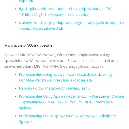
koparek
tig141.plKoparki i inne ciężkie » Usługi Spawalnicze – TIG
141https://tig141.pl/koparki-i-inne-ciezkie/
stalowe-konstrukcje.plNaprawa i regeneracja łyżek do koparek
– Konstrukcje Stalowe A&D
Spawacz Warszawa
Spawacz MIG MAG (Warszawa), Oferujemy kompleksowe usługi
spawalnicze w Warszawie i okolicach. Spawanie aluminium, stali oraz
żeliwa metodami MIG, TIG, MMA. Gwarancja jakości i szybka.
Profesjonalne usługi spawalnicze i ślusarskie w dzielnicy
Ochota – Warszawa: Precyzja i jakość na lata
Naprawa drzwi metalowych (zawiasy, ramy)
Profesjonalne Usługi Spawalnicze Tarczyn – Warszawa i Okolice
| Spawanie MIG, MAG, TIG, Aluminium, INOX, Konstrukcje
Stalowe
Profesjonalne Usługi Spawalnicze w Warszawie i Okolicach –
Spawex