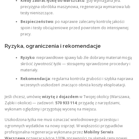
Kiedy zabrać łyżkę do warsztatu
: gdy wymagana jest
precyzyjna obróbka maszynowa, regeneracja wymiarowa lub
testy nieniszczące.
Bezpieczeństwo
: po naprawie zalecamy kontrolę jakości
spoin i testy obciążeniowe przed powrotem do intensywnej
pracy.
Ryzyka, ograniczenia i rekomendacje
Ryzyko
: nieprawidłowe spawy lub źle dobrany materiał mogą
skrócić żywotność łyżki — stosujemy sprawdzone procedury i
materiały.
Rekomendacja
: regularna kontrola grubości i szybka naprawa
wczesnych uszkodzeń znacząco obniża koszty eksploatacji.
Jeśli chcesz, umówię
wizytę z dojazdem
w Twojej okolicy (Warszawa,
Ząbki i okolice) — zadzwoń:
570 933 114
; przyjadę z narzędziami,
wykonam oględziny i przygotuję wycenę na miejscu.
Uszkodzona łyżka nie musi oznaczać wielodniowego przestoju i
ogromnych wydatków na nowy osprzęt. W większości przypadków
profesjonalna regeneracja wykonana przez
Mobilny Serwis
Warszawa
przywraca łyżce 100% sprawności za ułamek ceny nowej