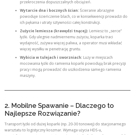
przekroczenia dopuszczalnych obciążeń.
Wytarcie dna i bocznych ścian:
Ścieranie abrazyjne
powoduje ścieńczenie blach, co w konsekwencji prowadzi do
ich pękania i utraty sztywności całej konstrukcji.
Zużycie lemiesza (krawędzi tnącej):
Lemiesz to „serce”
łyżki. Gdy ulegnie nadmiernemu zużyciu, koparka traci
wydajność, zużywa więcej paliwa, a operator musi wkładać
więcej wysiłku w penetrację gruntu.
Wybicia w tulejach i sworzniach:
Luzy w miejscach
mocowania łyżki do ramienia koparki powodują brak precyzji
pracy i mogą prowadzić do uszkodzenia samego ramienia
maszyny.
2. Mobilne Spawanie – Dlaczego to
Najlepsze Rozwiązanie?
Transport łyżki od dużej koparki (np. 20-30 tonowej) do stacjonarnego
warsztatu to logistyczny koszmar. Wymaga użycia HDS-u,