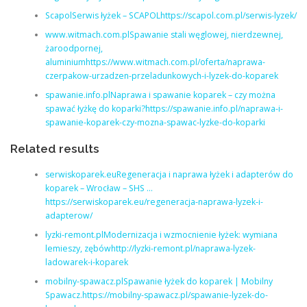
ScapolSerwis łyżek – SCAPOLhttps://scapol.com.pl/serwis-lyzek/
www.witmach.com.plSpawanie stali węglowej, nierdzewnej,
żaroodpornej,
aluminiumhttps://www.witmach.com.pl/oferta/naprawa-
czerpakow-urzadzen-przeladunkowych-i-lyzek-do-koparek
spawanie.info.plNaprawa i spawanie koparek – czy można
spawać łyżkę do koparki?https://spawanie.info.pl/naprawa-i-
spawanie-koparek-czy-mozna-spawac-lyzke-do-koparki
Related results
serwiskoparek.euRegeneracja i naprawa łyżek i adapterów do
koparek – Wrocław – SHS …
https://serwiskoparek.eu/regeneracja-naprawa-lyzek-i-
adapterow/
lyzki-remont.plModernizacja i wzmocnienie łyżek: wymiana
lemieszy, zębówhttp://lyzki-remont.pl/naprawa-lyzek-
ladowarek-i-koparek
mobilny-spawacz.plSpawanie łyżek do koparek | Mobilny
Spawacz.https://mobilny-spawacz.pl/spawanie-lyzek-do-