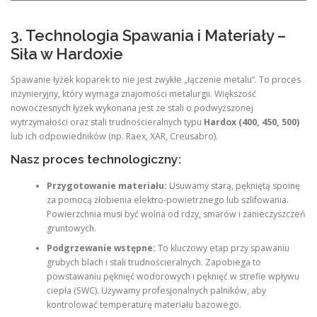
3. Technologia Spawania i Materiały –
Siła w Hardoxie
Spawanie łyżek koparek to nie jest zwykłe „łączenie metalu”. To proces
inżynieryjny, który wymaga znajomości metalurgii. Większość
nowoczesnych łyżek wykonana jest ze stali o podwyższonej
wytrzymałości oraz stali trudnościeralnych typu
Hardox (400, 450, 500)
lub ich odpowiedników (np. Raex, XAR, Creusabro).
Nasz proces technologiczny:
Przygotowanie materiału:
Usuwamy starą, pękniętą spoinę
za pomocą żłobienia elektro-powietrznego lub szlifowania.
Powierzchnia musi być wolna od rdzy, smarów i zanieczyszczeń
gruntowych.
Podgrzewanie wstępne:
To kluczowy etap przy spawaniu
grubych blach i stali trudnościeralnych. Zapobiega to
powstawaniu pęknięć wodorowych i pęknięć w strefie wpływu
ciepła (SWC). Używamy profesjonalnych palników, aby
kontrolować temperaturę materiału bazowego.