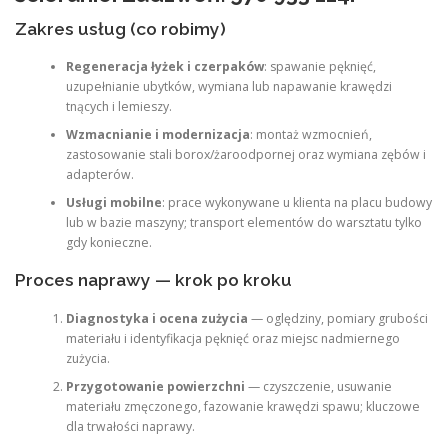
Zakres usług (co robimy)
Regeneracja łyżek i czerpaków
: spawanie pęknięć,
uzupełnianie ubytków, wymiana lub napawanie krawędzi
tnących i lemieszy.
Wzmacnianie i modernizacja
: montaż wzmocnień,
zastosowanie stali borox/żaroodpornej oraz wymiana zębów i
adapterów.
Usługi mobilne
: prace wykonywane u klienta na placu budowy
lub w bazie maszyny; transport elementów do warsztatu tylko
gdy konieczne.
Proces naprawy — krok po kroku
Diagnostyka i ocena zużycia
— oględziny, pomiary grubości
materiału i identyfikacja pęknięć oraz miejsc nadmiernego
zużycia.
Przygotowanie powierzchni
— czyszczenie, usuwanie
materiału zmęczonego, fazowanie krawędzi spawu; kluczowe
dla trwałości naprawy.