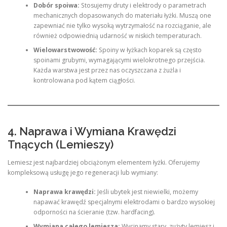
Dobór spoiwa:
Stosujemy druty i elektrody o parametrach
mechanicznych dopasowanych do materiału łyżki. Muszą one
zapewniać nie tylko wysoką wytrzymałość na rozciąganie, ale
również odpowiednią udarność w niskich temperaturach.
Wielowarstwowość:
Spoiny w łyżkach koparek są często
spoinami grubymi, wymagającymi wielokrotnego przejścia.
Każda warstwa jest przez nas oczyszczana z żużla i
kontrolowana pod kątem ciągłości.
4. Naprawa i Wymiana Krawędzi
Tnących (Lemieszy)
Lemiesz jest najbardziej obciążonym elementem łyżki. Oferujemy
kompleksową usługę jego regeneracji lub wymiany:
Naprawa krawędzi:
Jeśli ubytek jest niewielki, możemy
napawać krawędź specjalnymi elektrodami o bardzo wysokiej
odporności na ścieranie (tzw. hardfacing).
Wymiana całego lemiesza:
Wycinamy stary, zużyty lemiesz i