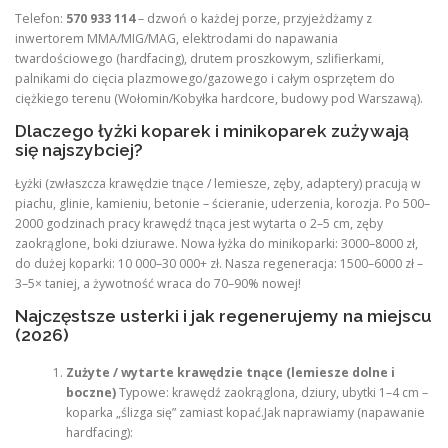
Telefon:
570 933 114
– dzwoń o każdej porze, przyjeżdżamy z
inwertorem MMA/MIG/MAG, elektrodami do napawania
twardościowego (hardfacing), drutem proszkowym, szlifierkami,
palnikami do cięcia plazmowego/gazowego i całym osprzętem do
ciężkiego terenu (Wołomin/Kobyłka hardcore, budowy pod Warszawą).
Dlaczego łyżki koparek i minikoparek zużywają
się najszybciej?
Łyżki (zwłaszcza krawędzie tnące / lemiesze, zęby, adaptery) pracują w
piachu, glinie, kamieniu, betonie – ścieranie, uderzenia, korozja. Po 500–
2000 godzinach pracy krawędź tnąca jest wytarta o 2–5 cm, zęby
zaokrąglone, boki dziurawe. Nowa łyżka do minikoparki: 3000–8000 zł,
do dużej koparki: 10 000–30 000+ zł. Nasza regeneracja: 1500–6000 zł –
3–5× taniej, a żywotność wraca do 70–90% nowej!
Najczęstsze usterki i jak regenerujemy na miejscu
(2026)
Zużyte / wytarte krawędzie tnące (lemiesze dolne i
boczne)
Typowe: krawędź zaokrąglona, dziury, ubytki 1–4 cm –
koparka „ślizga się” zamiast kopać.Jak naprawiamy (napawanie
hardfacing):