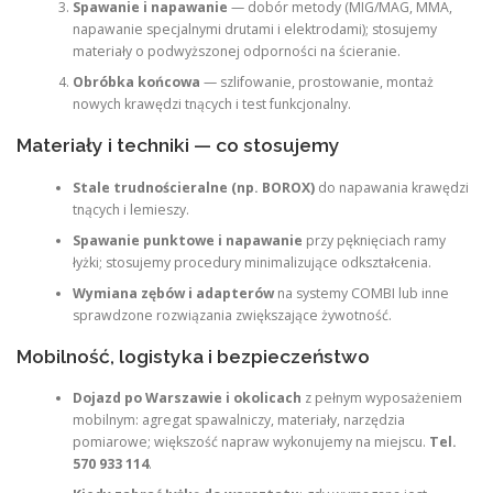
Spawanie i napawanie
— dobór metody (MIG/MAG, MMA,
napawanie specjalnymi drutami i elektrodami); stosujemy
materiały o podwyższonej odporności na ścieranie.
Obróbka końcowa
— szlifowanie, prostowanie, montaż
nowych krawędzi tnących i test funkcjonalny.
Materiały i techniki — co stosujemy
Stale trudnościeralne (np. BOROX)
do napawania krawędzi
tnących i lemieszy.
Spawanie punktowe i napawanie
przy pęknięciach ramy
łyżki; stosujemy procedury minimalizujące odkształcenia.
Wymiana zębów i adapterów
na systemy COMBI lub inne
sprawdzone rozwiązania zwiększające żywotność.
Mobilność, logistyka i bezpieczeństwo
Dojazd po Warszawie i okolicach
z pełnym wyposażeniem
mobilnym: agregat spawalniczy, materiały, narzędzia
pomiarowe; większość napraw wykonujemy na miejscu.
Tel.
570 933 114
.