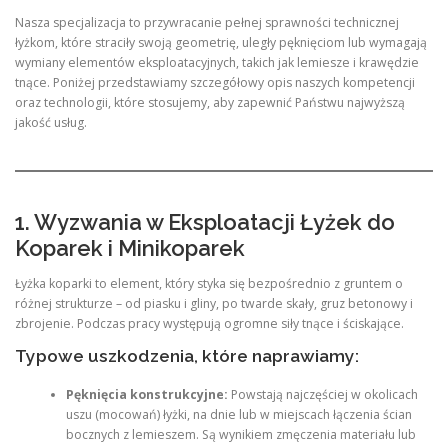
Nasza specjalizacja to przywracanie pełnej sprawności technicznej
łyżkom, które straciły swoją geometrię, uległy pęknięciom lub wymagają
wymiany elementów eksploatacyjnych, takich jak lemiesze i krawędzie
tnące. Poniżej przedstawiamy szczegółowy opis naszych kompetencji
oraz technologii, które stosujemy, aby zapewnić Państwu najwyższą
jakość usług.
1. Wyzwania w Eksploatacji Łyżek do
Koparek i Minikoparek
Łyżka koparki to element, który styka się bezpośrednio z gruntem o
różnej strukturze – od piasku i gliny, po twarde skały, gruz betonowy i
zbrojenie. Podczas pracy występują ogromne siły tnące i ściskające.
Typowe uszkodzenia, które naprawiamy:
Pęknięcia konstrukcyjne:
Powstają najczęściej w okolicach
uszu (mocowań) łyżki, na dnie lub w miejscach łączenia ścian
bocznych z lemieszem. Są wynikiem zmęczenia materiału lub