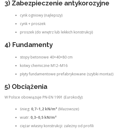
3) Zabezpieczenie antykorozyjne
cynk ogniowy (najlepszy)
cynk + proszek
proszek (do wnętrz lub lekkich konstrukcji)
4) Fundamenty
stopy betonowe 40×40×80 cm
kotwy chemiczne M12–M16
płyty fundamentowe prefabrykowane (szybki montaż)
5) Obciążenia
W Polsce obowiązuje PN-EN 1991 (Eurokody):
śnieg:
0,7–1,2 kN/m²
(Mazowsze)
wiatr:
0,3–0,5 kN/m²
ciężar własny konstrukcji: zależny od profili