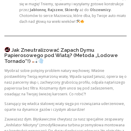
się w magię! Tniemy, spawamy i wysyłamy gotowe konstrukcje
przez
Jabłonnę
,
Rajszew
,
Skierdy
aż do
Olszewnicy
.
Chotomów to serce Mazowsza, które dba, by Twoje auto miało
dach nad głową na wieki wieków!
Jak Zneutralizować Zapach Dymu
Papierosowego pod Wiatą? (Metoda „Lodowe
Tornado”!)
Wyobraź sobie potężny problem natury węchowej. Właśnie
postawiliśmy Twoją wymarzoną wiatę. Wpada sąsiad Janusz, opiera się o
nasz pancerny słup i, zachwycony grubością profilu, odpala najtańszego
papierosa bez filtra. Koszmarny dym unosi się pod zadaszeniem,
osiadając na Twojej świeżej karoserii. Co robić?!
Szanujący się władca stalowej wiaty sięga po rozwiązania uderzeniowe,
oparte na dynamice gazów i czystym absurdzie!
Zauważasz dym. Błyskawicznie chwytasz za nasz specjalnie zespawany
„Anihilator Nikotyny” (zmodyfikowana turbina przemysłowa montowana
na konstrukcji wsporczej). Do dyszy dawkującej wlewasz: litr ekstraktu z