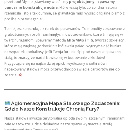
przetopu! My nie „stawiamy wiat” – my
projektujemy i spawamy
pancerne konstrukcje nośne
, które ważą tyle, co solidna historia
rzemiosła i stoją tak dumnie, że grawitacja musi wysłać oficjalne pismo z
prośbą o przyciąganie!
To nie jest konstrukcja z rurek do parawanów. To monolity zespawane z
grubościennych profili zamkniętych i dwuteowników, które śmieją się w
twarz huraganom. Spawamy metodą
MIG/MAG i TIG
, tworząc szkielety,
które mają większą godność niż królewski pałac i wytrzymałość bunkra
na wypadek apokalipsy. Jeśli Twoja fura nie śpi pod naszą zespawaną
stalą, to znaczy, że nadal bawisz się w budowanie z klocków!
Przygotujcie się na najbardziej epicki, wydłużony o setki słów i
napakowany stalową mocą przewodnik po świecie carportów nie do
zdarcia!
Aglomeracyjna Mapa Stalowego Zadaszenia:
Gdzie Nasze Konstrukcje Chronią Fury?
Nasza stalowa inwazja terytorialna oplotła swoimi szczelnymi ramionami
całe Mazowsze. Gdzie dokładnie nasze spawy wyznaczają strefę
bezpieczeństwa Twojego auta?