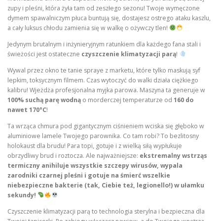
zupy i pleśni, która żyła tam od zeszłego sezonu! Twoje wymęczone
dymem spawalniczym płuca buntują się, dostajesz ostrego ataku kaszlu,
a cały luksus chłodu zamienia się w walkę o ożywczy tlen!
Jedynym brutalnym i inżynieryjnym ratunkiem dla każdego fana stali i
świeżości jest ostateczne
czyszczenie klimatyzacji parą
!
Wywal przez okno te tanie spraye z marketu, które tylko maskują syf
lepkim, toksycznym filmem. Czas wytoczyć do walki działa ciężkiego
kalibru! Wjeżdża profesjonalna myjka parowa. Maszyna ta generuje w
100% suchą parę wodną
o morderczej temperaturze od
160 do
nawet 170°C
!
Ta wrząca chmura pod gigantycznym ciśnieniem wciska się głęboko w
aluminiowe lamele Twojego parownika. Co tam robi? To bezlitosny
holokaust dla brudu! Para topi, gotuje i z wielką siłą wypłukuje
obrzydliwy brud i roztocza. Ale najważniejsze:
ekstremalny wstrząs
termiczny anihiluje wszystkie szczepy wirusów, wypala
zarodniki czarnej pleśni i gotuje na śmierć wszelkie
niebezpieczne bakterie (tak, Ciebie też, legionello!) w ułamku
sekundy!
Czyszczenie klimatyzacji parą to technologia sterylna i bezpieczna dla