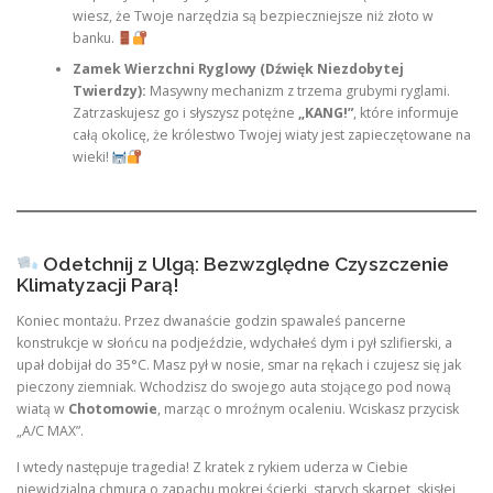
wiesz, że Twoje narzędzia są bezpieczniejsze niż złoto w
banku.
Zamek Wierzchni Ryglowy (Dźwięk Niezdobytej
Twierdzy):
Masywny mechanizm z trzema grubymi ryglami.
Zatrzaskujesz go i słyszysz potężne
„KANG!”
, które informuje
całą okolicę, że królestwo Twojej wiaty jest zapieczętowane na
wieki!
Odetchnij z Ulgą: Bezwzględne Czyszczenie
Klimatyzacji Parą!
Koniec montażu. Przez dwanaście godzin spawaleś pancerne
konstrukcje w słońcu na podjeździe, wdychałeś dym i pył szlifierski, a
upał dobijał do 35°C. Masz pył w nosie, smar na rękach i czujesz się jak
pieczony ziemniak. Wchodzisz do swojego auta stojącego pod nową
wiatą w
Chotomowie
, marząc o mroźnym ocaleniu. Wciskasz przycisk
„A/C MAX”.
I wtedy następuje tragedia! Z kratek z rykiem uderza w Ciebie
niewidzialna chmura o zapachu mokrej ścierki, starych skarpet, skisłej