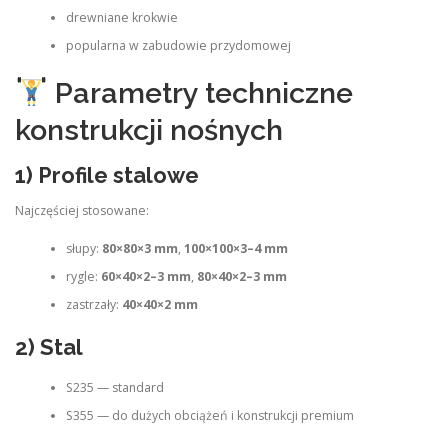
drewniane krokwie
popularna w zabudowie przydomowej
Parametry techniczne
konstrukcji nośnych
1) Profile stalowe
Najczęściej stosowane:
słupy:
80×80×3 mm
,
100×100×3–4 mm
rygle:
60×40×2–3 mm
,
80×40×2–3 mm
zastrzały:
40×40×2 mm
2) Stal
S235 — standard
S355 — do dużych obciążeń i konstrukcji premium