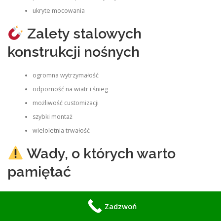
ukryte mocowania
Zalety stalowych
konstrukcji nośnych
ogromna wytrzymałość
odporność na wiatr i śnieg
możliwość customizacji
szybki montaż
wieloletnia trwałość
Wady, o których warto
pamiętać
stal wymaga cynkowania
Zadzwoń
konstrukcje ciężkie → solidne fundamenty