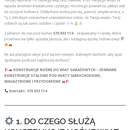
Twojej tapicerki. Po zabiegu włączasz nawiew, a do Twojego wnętrza
wpada strumień krystalicznie czystego, mroźnego powietrza, jakbyś stał
na szczycie lodowca. Oddychasz wolną piersią, jasność umysłu wraca, a
Ty z chłodnym uśmiechem uświadamiasz sobie, że Twoja wiata i Twój
oddech są tak samo solidne i czyste!
Zadzwoń do nas pod numer
570 933 114
– zespawamy Ci wiatę, która
przetrwa nie tylko sąsiada Janusza, ale i następną epokę lodowcową!
Ile aut planujesz ukryć pod swoim nowym, stalowym dachem, aby spać
spokojnie podczas najbliższej wichury?
KONSTRUKCJE NOŚNE DO WIAT GARAŻOWYCH – SPAWANE
KONSTRUKCJE STALOWE POD WIATY SAMOCHODOWE,
MAGAZYNOWE I PRZYDOMOWE
Kontakt: 570 933 114
1. DO CZEGO SŁUŻĄ