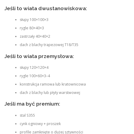
Jeśli to wiata dwustanowiskowa:
słupy 100×100×3
rygle 80×40×3
zastrzały 40×40×2
dach z blachy trapezowej T18/T35
Jeśli to wiata przemysłowa:
słupy 120×120×4
rygle 100×60×3–4
konstrukcja ramowa lub kratownicowa
dach z blachy lub płyty warstwowej
Jeśli ma być premium:
stal S355
cynk ogniowy + proszek
profile zamknięte o dużej sztywności