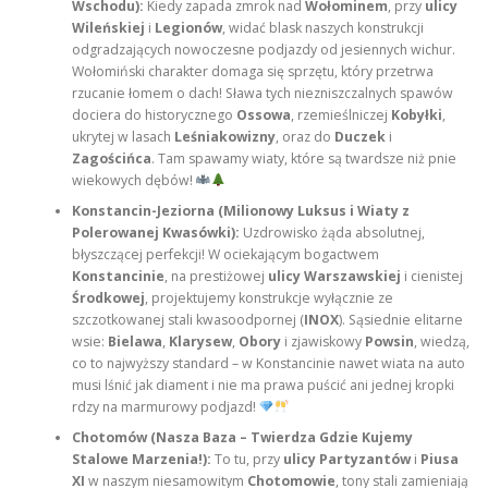
Wschodu):
Kiedy zapada zmrok nad
Wołominem
, przy
ulicy
Wileńskiej
i
Legionów
, widać blask naszych konstrukcji
odgradzających nowoczesne podjazdy od jesiennych wichur.
Wołomiński charakter domaga się sprzętu, który przetrwa
rzucanie łomem o dach! Sława tych niezniszczalnych spawów
dociera do historycznego
Ossowa
, rzemieślniczej
Kobyłki
,
ukrytej w lasach
Leśniakowizny
, oraz do
Duczek
i
Zagościńca
. Tam spawamy wiaty, które są twardsze niż pnie
wiekowych dębów!
Konstancin-Jeziorna (Milionowy Luksus i Wiaty z
Polerowanej Kwasówki):
Uzdrowisko żąda absolutnej,
błyszczącej perfekcji! W ociekającym bogactwem
Konstancinie
, na prestiżowej
ulicy Warszawskiej
i cienistej
Środkowej
, projektujemy konstrukcje wyłącznie ze
szczotkowanej stali kwasoodpornej (
INOX
). Sąsiednie elitarne
wsie:
Bielawa
,
Klarysew
,
Obory
i zjawiskowy
Powsin
, wiedzą,
co to najwyższy standard – w Konstancinie nawet wiata na auto
musi lśnić jak diament i nie ma prawa puścić ani jednej kropki
rdzy na marmurowy podjazd!
Chotomów (Nasza Baza – Twierdza Gdzie Kujemy
Stalowe Marzenia!):
To tu, przy
ulicy Partyzantów
i
Piusa
XI
w naszym niesamowitym
Chotomowie
, tony stali zamieniają