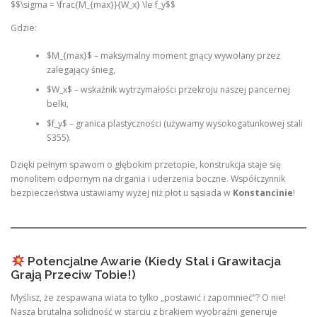
$$\sigma = \frac{M_{max}}{W_x} \le f_y$$
Gdzie:
$M_{max}$ – maksymalny moment gnący wywołany przez
zalegający śnieg,
$W_x$ – wskaźnik wytrzymałości przekroju naszej pancernej
belki,
$f_y$ – granica plastyczności (używamy wysokogatunkowej stali
S355).
Dzięki pełnym spawom o głębokim przetopie, konstrukcja staje się
monolitem odpornym na drgania i uderzenia boczne. Współczynnik
bezpieczeństwa ustawiamy wyżej niż płot u sąsiada w
Konstancinie
!
Potencjalne Awarie (Kiedy Stal i Grawitacja
Grają Przeciw Tobie!)
Myślisz, że zespawana wiata to tylko „postawić i zapomnieć”? O nie!
Nasza brutalna solidność w starciu z brakiem wyobraźni generuje