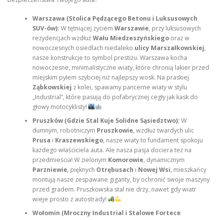
Warszawa (Stolica Pędzącego Betonu i Luksusowych
SUV-ów):
W tętniącej życiem
Warszawie
, przy luksusowych
rezydencjach wzdłuż
Wału Miedzeszyńskiego
oraz w
nowoczesnych osiedlach niedaleko
ulicy Marszałkowskiej
,
nasze konstrukcje to symbol prestiżu. Warszawa kocha
nowoczesne, minimalistyczne wiaty, które chronią lakier przed
miejskim pyłem szybciej niż najlepszy wosk. Na praskiej
Ząbkowskiej
z kolei, spawamy pancerne wiaty w stylu
„Industrial”, które pasują do pofabrycznej cegły jak kask do
głowy motocyklisty!
Pruszków (Gdzie Stal Kuje Solidne Sąsiedztwo):
W
dumnym, robotniczym
Pruszkowie
, wzdłuż twardych ulic
Prusa
i
Kraszewskiego
, nasze wiaty to fundament spokoju
każdego właściciela auta. Ale nasza pasja dociera też na
przedmieścia! W zielonym
Komorowie
, dynamicznym
Parzniewie
, pięknych
Otrębusach
i
Nowej Wsi
, mieszkańcy
montują nasze zespawane giganty, by ochronić swoje maszyny
przed gradem. Pruszkowska stal nie drży, nawet gdy wiatr
wieje prosto z autostrady!
Wołomin (Mroczny Industrial i Stalowe Fortece