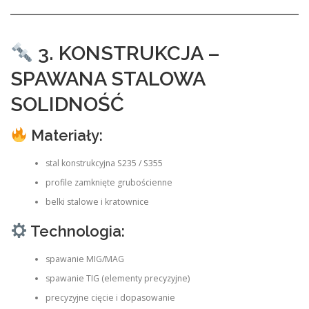
3. KONSTRUKCJA –
SPAWANA STALOWA
SOLIDNOŚĆ
Materiały:
stal konstrukcyjna S235 / S355
profile zamknięte grubościenne
belki stalowe i kratownice
Technologia:
spawanie MIG/MAG
spawanie TIG (elementy precyzyjne)
precyzyjne cięcie i dopasowanie