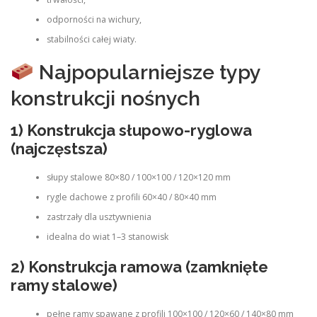
odporności na wichury,
stabilności całej wiaty.
Najpopularniejsze typy
konstrukcji nośnych
1) Konstrukcja słupowo-ryglowa
(najczęstsza)
słupy stalowe 80×80 / 100×100 / 120×120 mm
rygle dachowe z profili 60×40 / 80×40 mm
zastrzały dla usztywnienia
idealna do wiat 1–3 stanowisk
2) Konstrukcja ramowa (zamknięte
ramy stalowe)
pełne ramy spawane z profili 100×100 / 120×60 / 140×80 mm