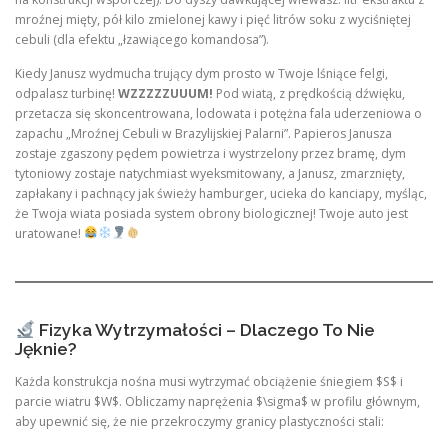
mroźnej mięty, pół kilo zmielonej kawy i pięć litrów soku z wyciśniętej
cebuli (dla efektu „łzawiącego komandosa”).
Kiedy Janusz wydmucha trujący dym prosto w Twoje lśniące felgi,
odpalasz turbinę!
WZZZZZUUUM!
Pod wiatą, z prędkością dźwięku,
przetacza się skoncentrowana, lodowata i potężna fala uderzeniowa o
zapachu „Mroźnej Cebuli w Brazylijskiej Palarni”. Papieros Janusza
zostaje zgaszony pędem powietrza i wystrzelony przez bramę, dym
tytoniowy zostaje natychmiast wyeksmitowany, a Janusz, zmarznięty,
zapłakany i pachnący jak świeży hamburger, ucieka do kanciapy, myśląc,
że Twoja wiata posiada system obrony biologicznej! Twoje auto jest
uratowane!
Fizyka Wytrzymałości – Dlaczego To Nie
Jęknie?
Każda konstrukcja nośna musi wytrzymać obciążenie śniegiem $S$ i
parcie wiatru $W$. Obliczamy naprężenia $\sigma$ w profilu głównym,
aby upewnić się, że nie przekroczymy granicy plastyczności stali: