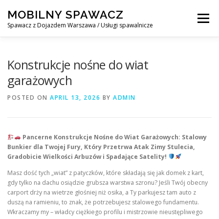
Skip
MOBILNY SPAWACZ
to
Menu
content
Spawacz z Dojazdem Warszawa / Usługi spawalnicze
MOBILNY SPAWACZ WARSZAWA
BLOG
O NAS
Konstrukcje nośne do wiat
garażowych
KONTAKT
POSTED ON
APRIL 13, 2026
BY
ADMIN
Pancerne Konstrukcje Nośne do Wiat Garażowych: Stalowy
Bunkier dla Twojej Fury, Który Przetrwa Atak Zimy Stulecia,
Gradobicie Wielkości Arbuzów i Spadające Satelity!
Masz dość tych „wiat” z patyczków, które składają się jak domek z kart,
gdy tylko na dachu osiądzie grubsza warstwa szronu? Jeśli Twój obecny
carport drży na wietrze głośniej niż osika, a Ty parkujesz tam auto z
duszą na ramieniu, to znak, że potrzebujesz stalowego fundamentu.
Wkraczamy my – władcy ciężkiego profilu i mistrzowie nieustępliwego