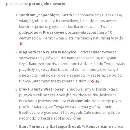
spektakularne
potencjalne awarie
:
Syndrom „Zapadniętej Kostki”:
Zespawaliśmy Ci tak ciężką
wiatę z grubościennych ceowników, że kiedy ją postawiłeś,
konstrukcja nie drgnęła, ale… kostka brukowa na Twoim
podjeździe w
Pruszkowie
postanowiła zapaść się o 10
centymetrów. Teraz Twoja wiata ma funkcję naturalnej fosy!
Magnetyczna Wiata w Kobyłce:
Podczas intensywnego
spawania ramy głównej, stal namagnesowała się do granic
fizyki. Rano wychodzisz przed dom i widzisz, że do Twojej wiaty
przykleiły się wszystkie klucze od domu, monety okolicznych
dzieci i trzy metalowe rowery sąsiadów. Masz teraz carport z
funkcją „automatycznego zbierania złomu”!
Efekt „Harfy Wiatrowej”:
Zbudowaliśmy Ci konstrukcję z
pustych rurek bez zaślepek (bo tak chciałeś dla „lekkości”).
Przychodzi jesienna wichura w
Wołominie
. Wiatr wieje przez
profile z taką siłą, że Twoja wiata zaczyna grać symfonie
Beethovena o głośności 110 decybeli. Całe osiedle myśli, że
nadchodzi orkiestra apokalipsy!
Bunt Termiczny (Latająca Śruba):
W
Konstancinie
słońce