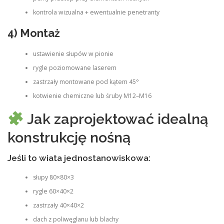
kontrola wizualna + ewentualnie penetranty
4) Montaż
ustawienie słupów w pionie
rygle poziomowane laserem
zastrzały montowane pod kątem 45°
kotwienie chemiczne lub śruby M12–M16
Jak zaprojektować idealną
konstrukcję nośną
Jeśli to wiata jednostanowiskowa:
słupy 80×80×3
rygle 60×40×2
zastrzały 40×40×2
dach z poliwęglanu lub blachy