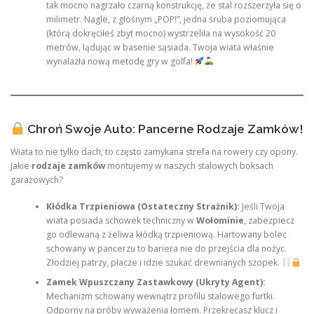
tak mocno nagrzało czarną konstrukcję, że stal rozszerzyła się o
milimetr. Nagle, z głośnym „POP!”, jedna śruba poziomująca
(którą dokręciłeś zbyt mocno) wystrzeliła na wysokość 20
metrów, lądując w basenie sąsiada. Twoja wiata właśnie
wynalazła nową metodę gry w golfa!
Chroń Swoje Auto: Pancerne Rodzaje Zamków!
Wiata to nie tylko dach, to często zamykana strefa na rowery czy opony.
Jakie
rodzaje zamków
montujemy w naszych stalowych boksach
garażowych?
Kłódka Trzpieniowa (Ostateczny Strażnik):
Jeśli Twoja
wiata posiada schowek techniczny w
Wołominie
, zabezpiecz
go odlewaną z żeliwa kłódką trzpieniową. Hartowany bolec
schowany w pancerzu to bariera nie do przejścia dla nożyc.
Złodziej patrzy, płacze i idzie szukać drewnianych szopek.
Zamek Wpuszczany Zastawkowy (Ukryty Agent):
Mechanizm schowany wewnątrz profilu stalowego furtki.
Odporny na próby wyważenia łomem. Przekręcasz klucz i