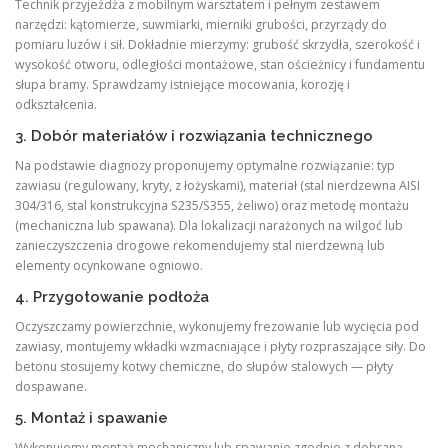
Technik przyjeżdża z mobilnym warsztatem i pełnym zestawem
narzędzi: kątomierze, suwmiarki, mierniki grubości, przyrządy do
pomiaru luzów i sił. Dokładnie mierzymy: grubość skrzydła, szerokość i
wysokość otworu, odległości montażowe, stan ościeżnicy i fundamentu
słupa bramy. Sprawdzamy istniejące mocowania, korozję i
odkształcenia.
3. Dobór materiałów i rozwiązania technicznego
Na podstawie diagnozy proponujemy optymalne rozwiązanie: typ
zawiasu (regulowany, kryty, z łożyskami), materiał (stal nierdzewna AISI
304/316, stal konstrukcyjna S235/S355, żeliwo) oraz metodę montażu
(mechaniczna lub spawana). Dla lokalizacji narażonych na wilgoć lub
zanieczyszczenia drogowe rekomendujemy stal nierdzewną lub
elementy ocynkowane ogniowo.
4. Przygotowanie podłoża
Oczyszczamy powierzchnie, wykonujemy frezowanie lub wycięcia pod
zawiasy, montujemy wkładki wzmacniające i płyty rozpraszające siły. Do
betonu stosujemy kotwy chemiczne, do słupów stalowych — płyty
dospawane.
5. Montaż i spawanie
Wykonujemy montaż mechaniczny lub spawanie zgodnie z dobraną