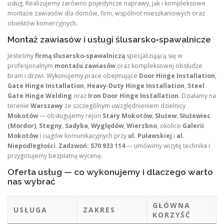
usług. Realizujemy zarówno pojedyncze naprawy, jak i kompleksowe
montaże zawiasów dla domów, firm, wspólnot mieszkaniowych oraz
obiektów komercyjnych.
Montaż zawiasów i usługi ślusarsko‑spawalnicze
Jesteśmy
firmą ślusarsko‑spawalniczą
specjalizującą się w
profesjonalnym
montażu zawiasów
oraz kompleksowej obsłudze
bram i drzwi. Wykonujemy prace obejmujące
Door Hinge Installation
,
Gate Hinge Installation
,
Heavy‑Duty Hinge Installation
,
Steel
Gate Hinge Welding
oraz
Iron Door Hinge Installation
. Działamy na
terenie
Warszawy
ze szczególnym uwzględnieniem dzielnicy
Mokotów
— obsługujemy rejon
Stary Mokotów
,
Służew
,
Służewiec
(Mordor)
,
Stegny
,
Sadyba
,
Wyględów
,
Wierzbno
, okolice
Galerii
Mokotów
i ciągów komunikacyjnych przy
ul. Puławskiej
i
al.
Niepodległości
.
Zadzwoń: 570 933 114
— umówimy wizytę technika i
przygotujemy bezpłatną wycenę.
Oferta usług — co wykonujemy i dlaczego warto
nas wybrać
GŁÓWNA
USŁUGA
ZAKRES
KORZYŚĆ