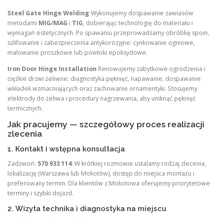
Steel Gate Hinge Welding
Wykonujemy dospawanie zawiasów
metodami
MIG/MAG
i
TIG
, dobierając technologię do materiału i
wymagań estetycznych. Po spawaniu przeprowadzamy obróbkę spoin,
szlifowanie i zabezpieczenia antykorozyjne: cynkowanie ogniowe,
malowanie proszkowe lub powłoki epoksydowe.
Iron Door Hinge Installation
Renowujemy zabytkowe ogrodzenia i
ciężkie drzwi żeliwne: diagnostyka pęknięć, napawanie, dospawanie
wkładek wzmacniających oraz zachowanie ornamentyki. Stosujemy
elektrody do żeliwa i procedury nagrzewania, aby uniknąć pęknięć
termicznych.
Jak pracujemy — szczegółowy proces realizacji
zlecenia
1. Kontakt i wstępna konsultacja
Zadzwoń:
570 933 114
. W krótkiej rozmowie ustalamy rodzaj zlecenia,
lokalizację (Warszawa lub Mokotów), dostęp do miejsca montażu i
preferowany termin. Dla klientów z Mokotowa oferujemy priorytetowe
terminy i szybki dojazd.
2. Wizyta technika i diagnostyka na miejscu