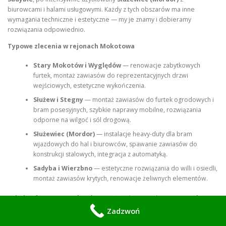
biurowcami i halami usługowymi. Każdy z tych obszarów ma inne
wymagania techniczne i estetyczne — my je znamy i dobieramy
rozwiązania odpowiednio.
Typowe zlecenia w rejonach Mokotowa
Stary Mokotów i Wyględów
— renowacje zabytkowych
furtek, montaż zawiasów do reprezentacyjnych drzwi
wejściowych, estetyczne wykończenia.
Służew i Stegny
— montaż zawiasów do furtek ogrodowych i
bram posesyjnych, szybkie naprawy mobilne, rozwiązania
odporne na wilgoć i sól drogową.
Służewiec (Mordor)
— instalacje heavy‑duty dla bram
wjazdowych do hal i biurowców, spawanie zawiasów do
konstrukcji stalowych, integracja z automatyką.
Sadyba i Wierzbno
— estetyczne rozwiązania do willi i osiedli,
montaż zawiasów krytych, renowacje żeliwnych elementów.
Lokalne frazy SEO Mokotów
W treściach SEO wykorzystujemy frazy
lokalne i długiego ogona, które mieszkańcy Mokotowa wpisują
Zadzwoń
najczęściej:
ślusarz Mokotów
,
montaż zawiasów Stary Mokotów
,