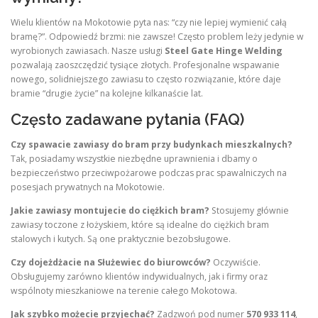
Wielu klientów na Mokotowie pyta nas: “czy nie lepiej wymienić całą
bramę?”. Odpowiedź brzmi: nie zawsze! Często problem leży jedynie w
wyrobionych zawiasach. Nasze usługi
Steel Gate Hinge Welding
pozwalają zaoszczędzić tysiące złotych. Profesjonalne wspawanie
nowego, solidniejszego zawiasu to często rozwiązanie, które daje
bramie “drugie życie” na kolejne kilkanaście lat.
Często zadawane pytania (FAQ)
Czy spawacie zawiasy do bram przy budynkach mieszkalnych?
Tak, posiadamy wszystkie niezbędne uprawnienia i dbamy o
bezpieczeństwo przeciwpożarowe podczas prac spawalniczych na
posesjach prywatnych na Mokotowie.
Jakie zawiasy montujecie do ciężkich bram?
Stosujemy głównie
zawiasy toczone z łożyskiem, które są idealne do ciężkich bram
stalowych i kutych. Są one praktycznie bezobsługowe.
Czy dojeżdżacie na Służewiec do biurowców?
Oczywiście.
Obsługujemy zarówno klientów indywidualnych, jak i firmy oraz
wspólnoty mieszkaniowe na terenie całego Mokotowa.
Jak szybko możecie przyjechać?
Zadzwoń pod numer
570 933 114
,