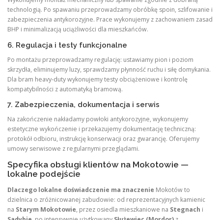
technologią. Po spawaniu przeprowadzamy obróbkę spoin, szlifowanie i
zabezpieczenia antykorozyjne. Prace wykonujemy z zachowaniem zasad
BHP i minimalizacją uciążliwości dla mieszkańców.
6. Regulacja i testy funkcjonalne
Po montażu przeprowadzamy regulację: ustawiamy pion i poziom
skrzydła, eliminujemy luzy, sprawdzamy płynność ruchu i siłę domykania.
Dla bram heavy‑duty wykonujemy testy obciążeniowe i kontrolę
kompatybilności z automatyką bramową.
7. Zabezpieczenia, dokumentacja i serwis
Na zakończenie nakładamy powłoki antykorozyjne, wykonujemy
estetyczne wykończenie i przekazujemy dokumentację techniczną:
protokół odbioru, instrukcję konserwacji oraz gwarancję. Oferujemy
umowy serwisowe z regularnymi przeglądami.
Specyfika obsługi klientów na Mokotowie —
lokalne podejście
Dlaczego lokalne doświadczenie ma znaczenie
Mokotów to
dzielnica o zróżnicowanej zabudowie: od reprezentacyjnych kamienic
na
Starym Mokotowie
, przez osiedla mieszkaniowe na
Stegnach
i
Sadybie
, po intensywnie użytkowany
Służewiec (Mordor)
z