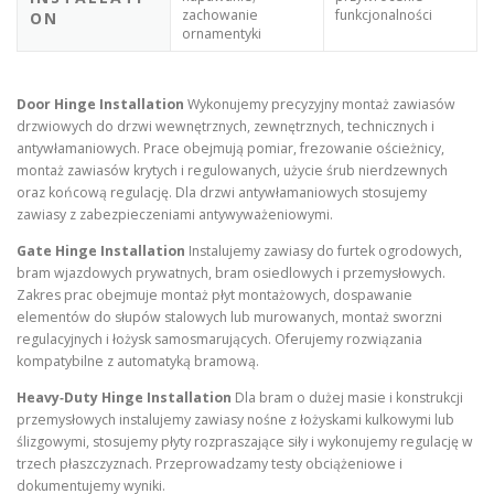
zachowanie
funkcjonalności
ON
ornamentyki
Door Hinge Installation
Wykonujemy precyzyjny montaż zawiasów
drzwiowych do drzwi wewnętrznych, zewnętrznych, technicznych i
antywłamaniowych. Prace obejmują pomiar, frezowanie ościeżnicy,
montaż zawiasów krytych i regulowanych, użycie śrub nierdzewnych
oraz końcową regulację. Dla drzwi antywłamaniowych stosujemy
zawiasy z zabezpieczeniami antywyważeniowymi.
Gate Hinge Installation
Instalujemy zawiasy do furtek ogrodowych,
bram wjazdowych prywatnych, bram osiedlowych i przemysłowych.
Zakres prac obejmuje montaż płyt montażowych, dospawanie
elementów do słupów stalowych lub murowanych, montaż sworzni
regulacyjnych i łożysk samosmarujących. Oferujemy rozwiązania
kompatybilne z automatyką bramową.
Heavy‑Duty Hinge Installation
Dla bram o dużej masie i konstrukcji
przemysłowych instalujemy zawiasy nośne z łożyskami kulkowymi lub
ślizgowymi, stosujemy płyty rozpraszające siły i wykonujemy regulację w
trzech płaszczyznach. Przeprowadzamy testy obciążeniowe i
dokumentujemy wyniki.