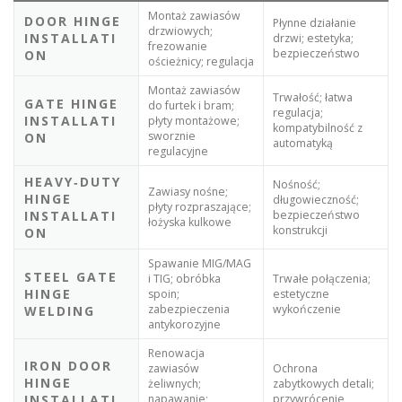
Montaż zawiasów
DOOR HINGE
Płynne działanie
drzwiowych;
INSTALLATI
drzwi; estetyka;
frezowanie
bezpieczeństwo
ON
ościeżnicy; regulacja
Montaż zawiasów
Trwałość; łatwa
GATE HINGE
do furtek i bram;
regulacja;
INSTALLATI
płyty montażowe;
kompatybilność z
sworznie
ON
automatyką
regulacyjne
HEAVY‑DUTY
Nośność;
Zawiasy nośne;
HINGE
długowieczność;
płyty rozpraszające;
INSTALLATI
bezpieczeństwo
łożyska kulkowe
konstrukcji
ON
Spawanie MIG/MAG
STEEL GATE
i TIG; obróbka
Trwałe połączenia;
HINGE
spoin;
estetyczne
zabezpieczenia
wykończenie
WELDING
antykorozyjne
Renowacja
IRON DOOR
zawiasów
Ochrona
HINGE
żeliwnych;
zabytkowych detali;
INSTALLATI
napawanie;
przywrócenie