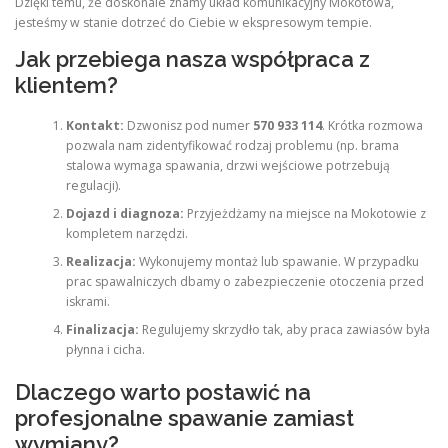
Dzięki temu, że doskonale znamy układ komunikacyjny Mokotowa,
jesteśmy w stanie dotrzeć do Ciebie w ekspresowym tempie.
Jak przebiega nasza współpraca z
klientem?
Kontakt:
Dzwonisz pod numer
570 933 114
. Krótka rozmowa
pozwala nam zidentyfikować rodzaj problemu (np. brama
stalowa wymaga spawania, drzwi wejściowe potrzebują
regulacji).
Dojazd i diagnoza:
Przyjeżdżamy na miejsce na Mokotowie z
kompletem narzędzi.
Realizacja:
Wykonujemy montaż lub spawanie. W przypadku
prac spawalniczych dbamy o zabezpieczenie otoczenia przed
iskrami.
Finalizacja:
Regulujemy skrzydło tak, aby praca zawiasów była
płynna i cicha.
Dlaczego warto postawić na
profesjonalne spawanie zamiast
wymiany?