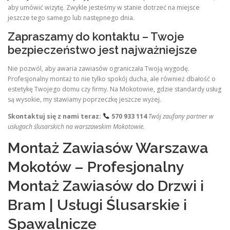
aby umówić wizytę. Zwykle jesteśmy w stanie dotrzeć na miejsce
jeszcze tego samego lub następnego dnia.
Zapraszamy do kontaktu – Twoje
bezpieczeństwo jest najważniejsze
Nie pozwól, aby awaria zawiasów ograniczała Twoją wygodę.
Profesjonalny montaż to nie tylko spokój ducha, ale również dbałość o
estetykę Twojego domu czy firmy. Na Mokotowie, gdzie standardy usług
są wysokie, my stawiamy poprzeczkę jeszcze wyżej.
Skontaktuj się z nami teraz:
570 933 114
Twój zaufany partner w
usługach ślusarskich na warszawskim Mokotowie.
Montaż Zawiasów Warszawa
Mokotów – Profesjonalny
Montaż Zawiasów do Drzwi i
Bram | Usługi Ślusarskie i
Spawalnicze