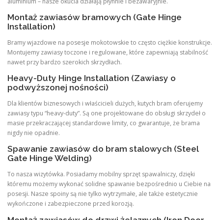
aluminium – nasze okucia działają płynnie i bezawaryjnie.
Montaż zawiasów bramowych (Gate Hinge
Installation)
Bramy wjazdowe na posesje mokotowskie to często ciężkie konstrukcje.
Montujemy zawiasy toczone i regulowane, które zapewniają stabilność
nawet przy bardzo szerokich skrzydłach.
Heavy-Duty Hinge Installation (Zawiasy o
podwyższonej nośności)
Dla klientów biznesowych i właścicieli dużych, kutych bram oferujemy
zawiasy typu “heavy-duty”. Są one projektowane do obsługi skrzydeł o
masie przekraczającej standardowe limity, co gwarantuje, że brama
nigdy nie opadnie.
Spawanie zawiasów do bram stalowych (Steel
Gate Hinge Welding)
To nasza wizytówka. Posiadamy mobilny sprzęt spawalniczy, dzięki
któremu możemy wykonać solidne spawanie bezpośrednio u Ciebie na
posesji. Nasze spoiny są nie tylko wytrzymałe, ale także estetycznie
wykończone i zabezpieczone przed korozją.
Montaż zawiasów do drzwi żelaznych (Iron Door