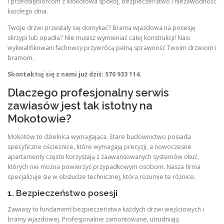
i przedsiębiorcom z Mokotowa spokój, bezpieczeństwo i niezawodność
każdego dnia.
Twoje drzwi przestały się domykać? Brama wjazdowa na posesję
skrzypi lub opadła? Nie musisz wymieniać całej konstrukcji! Nasi
wykwalifikowani fachowcy przywrócą pełną sprawność Twoim drzwiom i
bramom.
Skontaktuj się z nami już dziś: 570 933 114.
Dlaczego profesjonalny serwis
zawiasów jest tak istotny na
Mokotowie?
Mokotów to dzielnica wymagająca. Stare budownictwo posiada
specyficzne ościeżnice, które wymagają precyzji, a nowoczesne
apartamenty często korzystają z zaawansowanych systemów okuć,
których nie można powierzyć przypadkowym osobom. Nasza firma
specjalizuje się w obsłudze technicznej, która rozumie te różnice.
1. Bezpieczeństwo posesji
Zawiasy to fundament bezpieczeństwa każdych drzwi wejściowych i
bramy wjazdowej. Profesjonalnie zamontowane, utrudniają