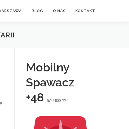
WARSZAWA
BLOG
O NAS
KONTAKT
ARII
Mobilny
Spawacz
+48
570 933 114
dy