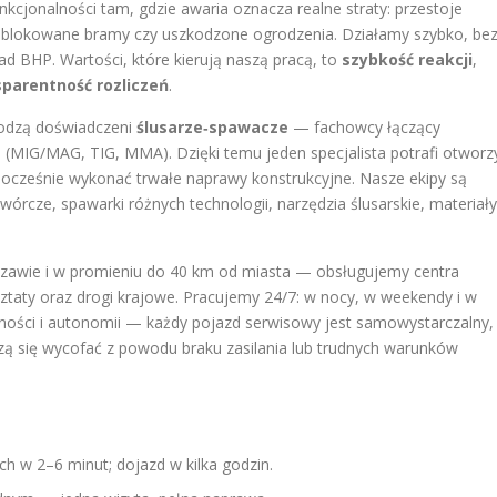
kcjonalności tam, gdzie awaria oznacza realne straty: przestoje
ablokowane bramy czy uszkodzone ogrodzenia. Działamy szybko, be
d BHP. Wartości, które kierują naszą pracą, to
szybkość reakcji
,
sparentność rozliczeń
.
odzą doświadczeni
ślusarze‑spawacze
— fachowcy łączący
i (MIG/MAG, TIG, MMA). Dzięki temu jeden specjalista potrafi otworz
dnocześnie wykonać trwałe naprawy konstrukcyjne. Nasze ekipy są
rcze, spawarki różnych technologii, narzędzia ślusarskie, materiały
awie i w promieniu do 40 km od miasta — obsługujemy centra
ztaty oraz drogi krajowe. Pracujemy 24/7: w nocy, w weekendy i w
lności i autonomii — każdy pojazd serwisowy jest samowystarczalny,
zą się wycofać z powodu braku zasilania lub trudnych warunków
ch w 2–6 minut; dojazd w kilka godzin.