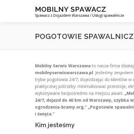
Skip
MOBILNY SPAWACZ
to
Spawacz z Dojazdem Warszawa / Usługi spawalnicze
content
POGOTOWIE SPAWALNICZE
Mobilny Serwis Warszawa
to nasza firma dział
mobilnyserwiswarszawa.pl
. Jesteśmy zespołem
trybie pogotowia 24/7, dojeżdżając do klientów w
praktycznej potrzeby: minimalizować przestoje, el
wykonywane bezpośrednio na miejscu awarii.
„Mo
24/7, dojazd do 40 km od Warszawy, szybka wyc
ogrodzenia-bramy.org.”
„Pogotowie spawalni
i święta.”
Kim jesteśmy