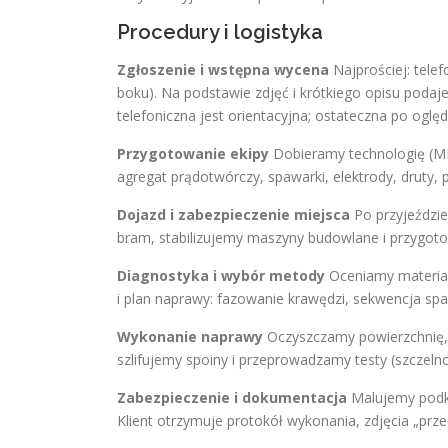
Procedury i logistyka
Zgłoszenie i wstępna wycena
Najprościej: telef
boku). Na podstawie zdjęć i krótkiego opisu poda
telefoniczna jest orientacyjna; ostateczna po oględ
Przygotowanie ekipy
Dobieramy technologię (MI
agregat prądotwórczy, spawarki, elektrody, druty, 
Dojazd i zabezpieczenie miejsca
Po przyjeździe
bram, stabilizujemy maszyny budowlane i przygo
Diagnostyka i wybór metody
Oceniamy materiał
i plan naprawy: fazowanie krawędzi, sekwencja s
Wykonanie naprawy
Oczyszczamy powierzchnię,
szlifujemy spoiny i przeprowadzamy testy (szczeln
Zabezpieczenie i dokumentacja
Malujemy podkł
Klient otrzymuje protokół wykonania, zdjęcia „prze