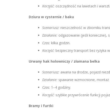
Korzyść:
oszczędność na lawetach i warszta
Dziura w cysternie / baku
Scenariusz:
nieszczelność w zbiorniku tra
Działanie:
odgazowanie (jeśli konieczne), s
Czas:
kilka godzin.
Korzyść:
bezpieczny transport bez ryzyka wy
Urwany hak holowniczy / złamana belka
Scenariusz:
awaria na drodze, pojazd niezdo
Działanie:
spawanie wzmocnione, montaż n
Czas:
1–4 godziny.
Korzyść:
szybkie przywrócenie funkcji pojaz
Bramy i furtki