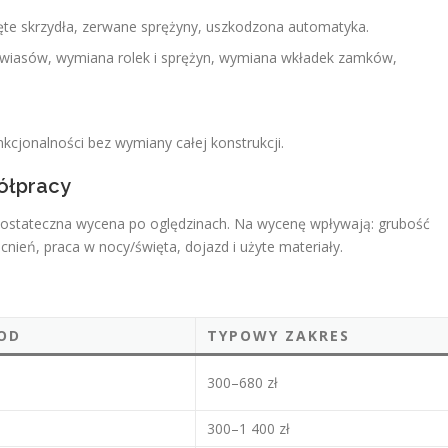
te skrzydła, zerwane sprężyny, uszkodzona automatyka.
zawiasów, wymiana rolek i sprężyn, wymiana wkładek zamków,
kcjonalności bez wymiany całej konstrukcji.
półpracy
 ostateczna wycena po oględzinach. Na wycenę wpływają: grubość
ień, praca w nocy/święta, dojazd i użyte materiały.
OD
TYPOWY ZAKRES
300–680 zł
300–1 400 zł