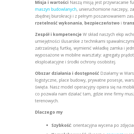
Misja i wartości
Naszą misją jest przywracanie fun
maszyn budowlanych
, unieruchomione naczepy, z
zbędnej biurokracji i z pełnym poszanowaniem zasa
rzetelność wykonania
,
bezpieczeństwo
i
tran
Zespół i kompetencje
W skład naszych ekip wch
umiejętności ślusarskie z technikami spawalniczym
zatrzaśniętą furtkę, wymienić wkładkę zamka i je
wyposażone w mobilne warsztaty: agregaty prądotwó
eksploatacyjne i środki ochrony osobistej.
Obszar działania i dostępność
Działamy w Warsz
logistyczne, place budowy, prywatne posesje, wars
święta. Nasz model operacyjny opiera się na mobi
co pozwala nam działać tam, gdzie inne firmy mus
terenowych.
Dlaczego my
Szybkość
: orientacyjna wycena po zdjęcia