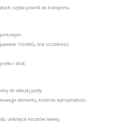
tach; szybki powrót do transportu.
nsportowym.
pawanie TIG/MIG, test szczelności.
cieku i strat.
lny do dalszej jazdy.
owego elementu, kontrola wytrzymałości.
du, uniknięcie kosztów lawety.