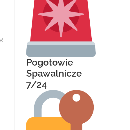
z
yć
Pogotowie
Spawalnicze
7/24