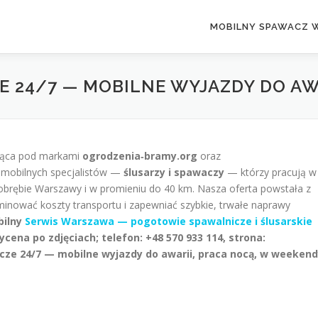
MOBILNY SPAWACZ 
 24/7 — MOBILNE WYJAZDY DO AW
ająca pod markami
ogrodzenia‑bramy.org
oraz
 mobilnych specjalistów —
ślusarzy i spawaczy
— którzy pracują w
 obrębie Warszawy i w promieniu do 40 km. Nasza oferta powstała z
iminować koszty transportu i zapewniać szybkie, trwałe naprawy
bilny
Serwis Warszawa — pogotowie spawalnicze i ślusarskie
ena po zdjęciach; telefon: +48 570 933 114, strona:
cze 24/7 — mobilne wyjazdy do awarii, praca nocą, w weeken