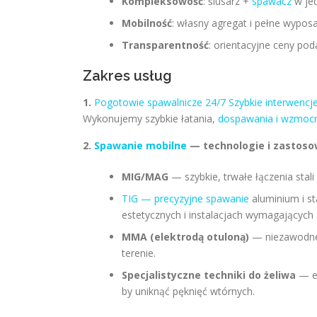
Kompleksowość
: ślusarz +
spawacz
w jed
Mobilność
: własny agregat i pełne wypo
Transparentność
: orientacyjne ceny po
Zakres usług
1.
Pogotowie spawalnicze 24/7 Szybkie interwencj
Wykonujemy szybkie łatania,
dospawania i wzmocn
2.
Spawanie mobilne
— technologie i zastoso
MIG/MAG
— szybkie, trwałe łączenia stali
TIG — precyzyjne spawanie
aluminium i st
estetycznych i instalacjach wymagających 
MMA (elektrodą otuloną)
— niezawodne w
terenie.
Specjalistyczne techniki do żeliwa
— el
by uniknąć pęknięć wtórnych.