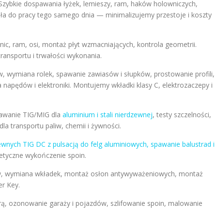
zybkie dospawania łyżek, lemieszy, ram, haków holowniczych,
ła do pracy tego samego dnia — minimalizujemy przestoje i koszty
ic, ram, osi, montaż płyt wzmacniających, kontrola geometrii.
ansportu i trwałości wykonania.
, wymiana rolek, spawanie zawiasów i słupków, prostowanie profili,
pędów i elektroniki. Montujemy wkładki klasy C, elektrozaczepy i
awanie TIG/MIG dla
aluminium i stali nierdzewnej
, testy szczelności,
a transportu paliw, chemii i żywności.
ewnych TIG DC z pulsacją do felg aluminiowych, spawanie balustrad i
tetyczne wykończenie spoin.
, wymiana wkładek, montaż osłon antywyważeniowych, montaż
er Key.
ą, ozonowanie garaży i pojazdów, szlifowanie spoin, malowanie