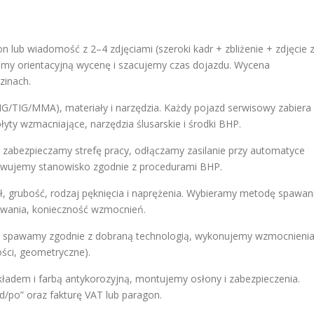
on lub wiadomość z 2–4 zdjęciami (szeroki kadr + zbliżenie + zdjęcie 
jemy orientacyjną wycenę i szacujemy czas dojazdu. Wycena
zinach.
G/TIG/MMA), materiały i narzędzia. Każdy pojazd serwisowy zabiera
płyty wzmacniające, narzędzia ślusarskie i środki BHP.
 zabezpieczamy strefę pracy, odłączamy zasilanie przy automatyce
towujemy stanowisko zgodnie z procedurami BHP.
, grubość, rodzaj pęknięcia i naprężenia. Wybieramy metodę spawan
pawania, konieczność wzmocnień.
 spawamy zgodnie z dobraną technologią, wykonujemy wzmocnienia
ości, geometryczne).
adem i farbą antykorozyjną, montujemy osłony i zabezpieczenia.
d/po” oraz fakturę VAT lub paragon.