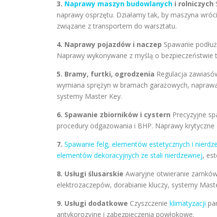
3.
Naprawy maszyn budowlanych
i rolniczych
S
naprawy osprzętu. Działamy tak, by maszyna wróci
związane z transportem do warsztatu.
4. Naprawy pojazdów i naczep
Spawanie podłużn
Naprawy wykonywane z myślą o bezpieczeństwie tr
5. Bramy, furtki, ogrodzenia
Regulacja zawiasów
wymiana sprężyn w bramach garażowych, naprawa na
systemy Master Key.
6. Spawanie zbiorników i cystern
Precyzyjne sp
procedury odgazowania i BHP. Naprawy krytyczne dl
7.
Spawanie felg, elementów estetycznych i nierdz
elementów dekoracyjnych ze stali nierdzewnej
, es
8. Usługi ślusarskie
Awaryjne otwieranie zamków
elektrozaczepów, dorabianie kluczy, systemy Mast
9. Usługi dodatkowe
Czyszczenie
klimatyzacji
par
antykorozyjne i zabezpieczenia powłokowe.