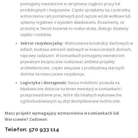
pomagamy inwestorom w utrzymaniu ciągłości pracy hal
produkcyjnych i magazynów. Często spotykamy się z potrzebą
wzmocnienia ram portalowych pod cięższe wózki widłowe lub
systemy regałowe o wysokim składowaniu. Rozumiemy, że
przestój w Twoim biznesie to realna strata, dlatego działamy
szybko i mobilnie.
Sektor rezydencjalny:
Wzmocnienia konstrukcji dachowych w
willach, budowa antresoli stalowych w nowoczesnych domach,
naprawy zadaszeń. W Łomiankach pomagamy inwestorom
prywatnym bezpiecznie realizować ambitne projekty
architektoniczne, często związane z przebudową starszych
domów na nowoczesne rezydencje.
Logistyka i dostępność:
Nasza mobilność pozwala na
błyskawiczne dotarcie na teren inwestycji w Łomiankach i
przeprowadzenie prac, które dla lokalnych wykonawców
ogólnobudowlanych są zbyt skomplikowane technicznie.
Masz projekt wymagający wzmocnienia w Łomiankach lub
Warszawie? Zadzwoń:
Telefon: 570 933 114