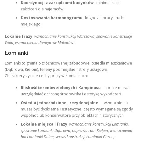
Koordynacji z zarządcami budynków
i minimalizacji
zakłóceń dla najemców.
Dostosowania harmonogramu
do godzin pracy i ruchu
miejskiego.
Lokalne frazy
:
wzmacnianie konstrukcji Warszawa
,
spawanie konstrukcji
Wola
,
wzmocnienia dźwigarów Mokotów
.
Łomianki
Łomianki to gmina o zróżnicowanej zabudowie: osiedla mieszkaniowe
(Dąbrowa, Kiełpin), tereny podmiejskie i strefy usługowe.
Charakterystyczne cechy pracy w Łomiankach:
Bliskość terenów zielonych i Kampinosu
— prace muszą
uwzględniać ochronę środowiska i estetykę wykończeń.
Osiedla jednorodzinne i rezydencjalne
— wzmocnienia
muszą być dyskretne i estetyczne; często wymagane są zgody
wspólnot lub konserwatora przy obiektach historycznych.
Lokalne miejsca i frazy
:
wzmacnianie konstrukcji Łomianki
,
spawanie Łomianki Dąbrowa
,
naprawa ram Kiełpin
,
wzmocnienia
hal Łomianki Dolne
,
serwis konstrukcji Łomianki Górne
,