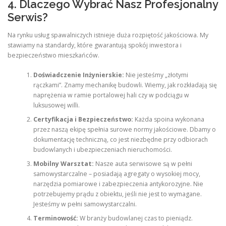
4. Dlaczego Wybrać Nasz Profesjonalny
Serwis?
Na rynku usług spawalniczych istnieje duża rozpiętość jakościowa. My
stawiamy na standardy, które gwarantują spokój inwestora i
bezpieczeństwo mieszkańców.
Doświadczenie Inżynierskie:
Nie jesteśmy „złotymi
rączkami”. Znamy mechanikę budowli. Wiemy, jak rozkładają się
naprężenia w ramie portalowej hali czy w podciągu w
luksusowej willi.
Certyfikacja i Bezpieczeństwo:
Każda spoina wykonana
przez naszą ekipę spełnia surowe normy jakościowe. Dbamy o
dokumentację techniczną, co jest niezbędne przy odbiorach
budowlanych i ubezpieczeniach nieruchomości.
Mobilny Warsztat:
Nasze auta serwisowe są w pełni
samowystarczalne – posiadają agregaty o wysokiej mocy,
narzędzia pomiarowe i zabezpieczenia antykorozyjne. Nie
potrzebujemy prądu z obiektu, jeśli nie jest to wymagane.
Jesteśmy w pełni samowystarczalni.
Terminowość:
W branży budowlanej czas to pieniądz.