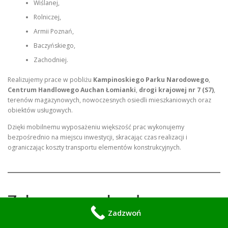
Wiślanej,
Rolniczej,
Armii Poznań,
Baczyńskiego,
Zachodniej.
Realizujemy prace w pobliżu
Kampinoskiego Parku Narodowego
,
Centrum Handlowego Auchan Łomianki
,
drogi krajowej nr 7 (S7)
,
terenów magazynowych, nowoczesnych osiedli mieszkaniowych oraz
obiektów usługowych.
Dzięki mobilnemu wyposażeniu większość prac wykonujemy
bezpośrednio na miejscu inwestycji, skracając czas realizacji i
ograniczając koszty transportu elementów konstrukcyjnych.
Zakres naszych usług
Zadzwoń
Oferujemy kompleksowe usługi związane z wzmacnianiem konstrukcji