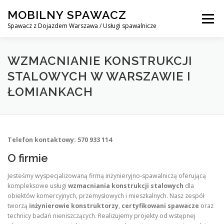
Skip
MOBILNY SPAWACZ
to
Menu
content
Spawacz z Dojazdem Warszawa / Usługi spawalnicze
MOBILNY SPAWACZ WARSZAWA
BLOG
O NAS
WZMACNIANIE KONSTRUKCJI
STALOWYCH W WARSZAWIE I
ŁOMIANKACH
KONTAKT
Telefon kontaktowy: 570 933 114
O firmie
Jesteśmy wyspecjalizowaną firmą inżynieryjno‑spawalniczą oferującą
kompleksowe usługi
wzmacniania konstrukcji stalowych
dla
obiektów komercyjnych, przemysłowych i mieszkalnych. Nasz zespół
tworzą
inżynierowie konstruktorzy
,
certyfikowani spawacze
oraz
technicy badań nieniszczących. Realizujemy projekty od wstępnej