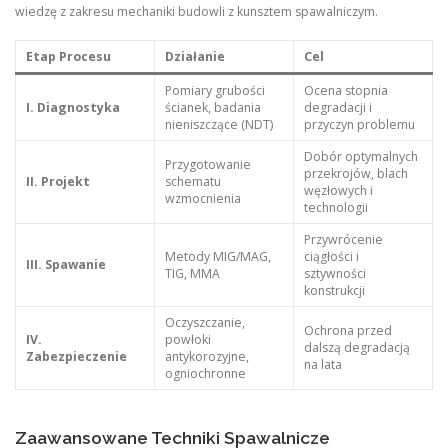
wiedzę z zakresu mechaniki budowli z kunsztem spawalniczym.
Etap Procesu
Działanie
Cel
Pomiary grubości
Ocena stopnia
I. Diagnostyka
ścianek, badania
degradacji i
nieniszczące (NDT)
przyczyn problemu
Dobór optymalnych
Przygotowanie
przekrojów, blach
II. Projekt
schematu
węzłowych i
wzmocnienia
technologii
Przywrócenie
Metody MIG/MAG,
ciągłości i
III. Spawanie
TIG, MMA
sztywności
konstrukcji
Oczyszczanie,
Ochrona przed
IV.
powłoki
dalszą degradacją
Zabezpieczenie
antykorozyjne,
na lata
ogniochronne
Zaawansowane Techniki Spawalnicze