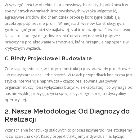
W szczególności w obiektach przemysłowych oraz tych położonych w
specyficznych warunkach środowiskowych (wysoka wilgotność,
agresywne środowisko chemiczne), procesy korozyjne osłabiają
przekroje poprzeczne profili. W miejscach węzłów konstrukcyjnych,
gdzie wilgoć gromadzi się najłatwiej, stal traci swoje właściwości nośne.
Nasza rola polega na „odtworzeniu” utraconej nośności poprzez
precyzyjne projektowanie wzmocnień, które przejmują naprężenia w
krytycznych węzłach.
C. Błędy Projektowe i Budowlane
Zdarzają się sytuacje, w których konstrukcja posiada wady projektowe
lub niewystarczającą liczbę stężeń. W takich przypadkach konieczna jest
szybka interwencja naprawcza – często realizowana „na żywym
organizmie”, czyli bez wyłączania budynku z eksploatacji, co wymaga od
nas niezwykłej precyzji, użycia specjalistycznego sprzętu i dyscypliny
operacyjnej.
2. Nasza Metodologia: Od Diagnozy do
Realizacji
Wzmacnianie konstrukcji stalowych to proces inżynierski. Nie stosujemy
rozwiązań „na oko”. Każdy projekt traktujemy indywidualnie, łącząc