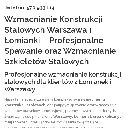
Telefon: 570 933 114
Wzmacnianie Konstrukcji
Stalowych Warszawa i
Łomianki – Profesjonalne
Spawanie oraz Wzmacnianie
Szkieletów Stalowych
Profesjonalne wzmacnianie konstrukcji
stalowych dla klientów z Łomianek i
Warszawy
Nasza firma specjalizuje się w kompleksowym
wzmacnianiu
konstrukcji stalowych
, obejmującym spawanie oraz wzmacnianie
szkieletów budynków komercyjnych, przemysłowych i mieszkalnych.
Świadczymy usługi na terenie
Warszawy, Łomianek oraz okolicznych
miejscowości
, oferując trwałe rozwiązania zwiększające
bezpieczeństwo, nośność i żywotność konstrukcji stalowych.