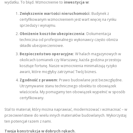
wydatku. To błąd. Wzmocnienie to
inwestycja w
:
Zwiększenie wartości nieruchomości:
Budynek z
certyfikowanym wzmocnieniem jest wart więcej na rynku
sprzedaży i wynajmu.
Obniżenie kosztów ubezpieczenia:
Dokumentacja
techniczna od profesjonalnego wykonawcy często obniża
składki ubezpieczeniowe.
Bezpieczeństwo operacyjne:
W halach magazynowych w
okolicach Łomianek czy Warszawy, każda godzina przestoju
kosztuje fortunę. Nasze wzmocnienia minimalizują ryzyko
awarii, które mogłyby zatrzymać Twój biznes.
Zgodność z prawem:
Prawo budowlane jest bezwzględne.
Utrzymywanie stanu technicznego obiektu to obowiązek
właściciela. My pomagamy ten obowiązek wypełnić w sposób
certyfikowany.
Stal to materiał, który można naprawiać, modernizować i wzmacniać – w
przeciwieństwie do wielu innych materiałów budowlanych. Wykorzystaj
ten potencjał razem z nami.
Twoja konstrukcja w dobrych rękach.