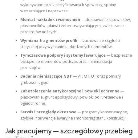
wykonywane przez certyfikowanych spawaczy; spoiny
wzmacniające i naprawcze.
Montaż nakładek i wzmocnień
— dospawanie kątowników,
płaskowników, płatwi i żeber usztywniających; zwiększanie
przekrojów nośnych.
Wymiana fragmentów profili
— zachowanie ciągłości
statycznej przy wymianie uszkodzonych elementów.
Tymczasowe podpory i systemy lewarujące
— bezpieczne
odciążenie elementów podczas prac, minimalizacja
przestojów.
Badania nieniszczące NDT
— VT, MT, UT oraz pomiary
grubości i ugięć.
Zabezpieczenia antykorozyjne i powłoki ochronne
—
piaskowanie, grunt epoksydowy, powłoki poliuretanowe i
ogniochronne.
Serwis i przeglądy okresowe
— programy konserwacyjne,
szybkie interwencje awaryjne i monitoring stanu konstrukcji.
Jak pracujemy — szczegółowy przebieg