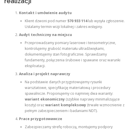
realizacji
Kontakt i umówienie audytu
Klient dzwoni pod numer
570 933 114
lub wysyła zgłoszenie.
Ustalamy termin wizji lokalnej i zakres wstępny.
Audyt techniczny na miejscu
Przeprowadzamy pomiary laserowe i tensometryczne,
kontrolujemy grubość materiału ultradźwiękami,
dokumentujemy stan fotograficznie. Sprawdzamy
fundamenty, połączenia śrubowe i spawane oraz warunki
eksploatacji.
Analiza i projekt naprawczy
Na podstawie danych przygotowujemy rysunki
warsztatowe, specyfikację materiałową i procedury
spawalnicze. Proponujemy co najmniej dwa warianty:
wariant ekonomiczny
(szybkie naprawy minimalizujące
koszty) oraz
wariant kompleksowy
(trwałe wzmocnienie z
pełnym zabezpieczeniem i badaniami NDT).
Prace przygotowawcze
Zabezpieczamy strefę roboczą, montujemy podpory