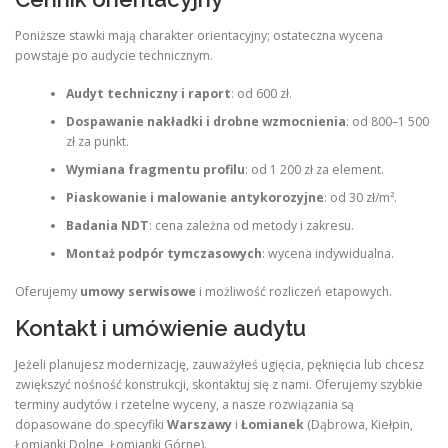
Poniższe stawki mają charakter orientacyjny; ostateczna wycena
powstaje po audycie technicznym.
Audyt techniczny i raport
: od 600 zł.
Dospawanie nakładki i drobne wzmocnienia
: od 800–1 500
zł za punkt.
Wymiana fragmentu profilu
: od 1 200 zł za element.
Piaskowanie i malowanie antykorozyjne
: od 30 zł/m².
Badania NDT
: cena zależna od metody i zakresu.
Montaż podpór tymczasowych
: wycena indywidualna.
Oferujemy
umowy serwisowe
i możliwość rozliczeń etapowych.
Kontakt i umówienie audytu
Jeżeli planujesz modernizację, zauważyłeś ugięcia, pęknięcia lub chcesz
zwiększyć nośność konstrukcji, skontaktuj się z nami. Oferujemy szybkie
terminy audytów i rzetelne wyceny, a nasze rozwiązania są
dopasowane do specyfiki
Warszawy
i
Łomianek
(Dąbrowa, Kiełpin,
Łomianki Dolne, Łomianki Górne).