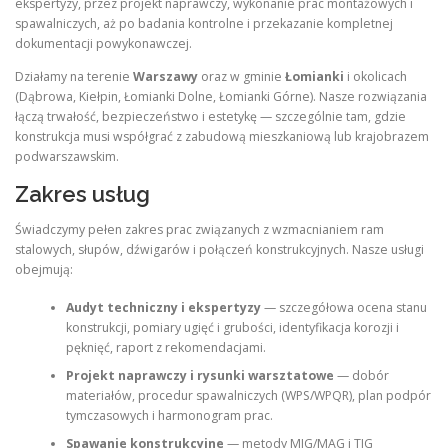
ekspertyzy, przez projekt naprawczy, wykonanie prac montażowych i
spawalniczych, aż po badania kontrolne i przekazanie kompletnej
dokumentacji powykonawczej.
Działamy na terenie
Warszawy
oraz w gminie
Łomianki
i okolicach
(Dąbrowa, Kiełpin, Łomianki Dolne, Łomianki Górne). Nasze rozwiązania
łączą trwałość, bezpieczeństwo i estetykę — szczególnie tam, gdzie
konstrukcja musi współgrać z zabudową mieszkaniową lub krajobrazem
podwarszawskim.
Zakres usług
Świadczymy pełen zakres prac związanych z wzmacnianiem ram
stalowych, słupów, dźwigarów i połączeń konstrukcyjnych. Nasze usługi
obejmują:
Audyt techniczny i ekspertyzy
— szczegółowa ocena stanu
konstrukcji, pomiary ugięć i grubości, identyfikacja korozji i
pęknięć, raport z rekomendacjami.
Projekt naprawczy i rysunki warsztatowe
— dobór
materiałów, procedur spawalniczych (WPS/WPQR), plan podpór
tymczasowych i harmonogram prac.
Spawanie konstrukcyjne
— metody MIG/MAG i TIG