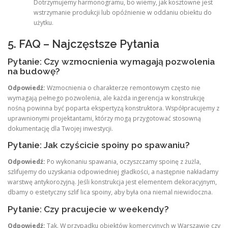
Dotrzymujemy harmonogramu, bo wiemy, jak kosztowne jest
wstrzymanie produkcji lub opóźnienie w oddaniu obiektu do
użytku.
5. FAQ – Najczęstsze Pytania
Pytanie: Czy wzmocnienia wymagają pozwolenia
na budowę?
Odpowiedź:
Wzmocnienia o charakterze remontowym często nie
wymagają pełnego pozwolenia, ale każda ingerencja w konstrukcję
nośną powinna być poparta ekspertyzą konstruktora. Współpracujemy z
uprawnionymi projektantami, którzy mogą przygotować stosowną
dokumentację dla Twojej inwestycji.
Pytanie: Jak czyścicie spoiny po spawaniu?
Odpowiedź:
Po wykonaniu spawania, oczyszczamy spoinę z żużla,
szlifujemy do uzyskania odpowiedniej gładkości, a następnie nakładamy
warstwę antykorozyjną. Jeśli konstrukcja jest elementem dekoracyjnym,
dbamy o estetyczny szlif lica spoiny, aby była ona niemal niewidoczna.
Pytanie: Czy pracujecie w weekendy?
Odpowiedź:
Tak. W przypadku obiektów komercyjnych w Warszawie czy