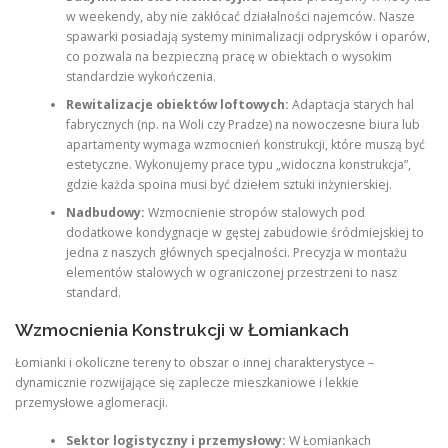
w weekendy, aby nie zakłócać działalności najemców. Nasze
spawarki posiadają systemy minimalizacji odprysków i oparów,
co pozwala na bezpieczną pracę w obiektach o wysokim
standardzie wykończenia.
Rewitalizacje obiektów loftowych:
Adaptacja starych hal
fabrycznych (np. na Woli czy Pradze) na nowoczesne biura lub
apartamenty wymaga wzmocnień konstrukcji, które muszą być
estetyczne. Wykonujemy prace typu „widoczna konstrukcja”,
gdzie każda spoina musi być dziełem sztuki inżynierskiej.
Nadbudowy:
Wzmocnienie stropów stalowych pod
dodatkowe kondygnacje w gęstej zabudowie śródmiejskiej to
jedna z naszych głównych specjalności. Precyzja w montażu
elementów stalowych w ograniczonej przestrzeni to nasz
standard.
Wzmocnienia Konstrukcji w Łomiankach
Łomianki i okoliczne tereny to obszar o innej charakterystyce –
dynamicznie rozwijające się zaplecze mieszkaniowe i lekkie
przemysłowe aglomeracji.
Sektor logistyczny i przemysłowy:
W Łomiankach