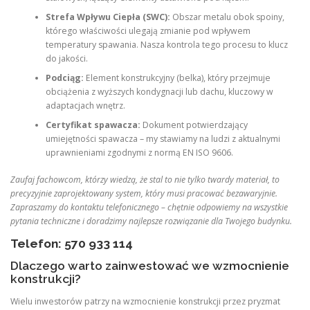
Strefa Wpływu Ciepła (SWC):
Obszar metalu obok spoiny,
którego właściwości ulegają zmianie pod wpływem
temperatury spawania. Nasza kontrola tego procesu to klucz
do jakości.
Podciąg:
Element konstrukcyjny (belka), który przejmuje
obciążenia z wyższych kondygnacji lub dachu, kluczowy w
adaptacjach wnętrz.
Certyfikat spawacza:
Dokument potwierdzający
umiejętności spawacza – my stawiamy na ludzi z aktualnymi
uprawnieniami zgodnymi z normą EN ISO 9606.
Zaufaj fachowcom, którzy wiedzą, że stal to nie tylko twardy materiał, to
precyzyjnie zaprojektowany system, który musi pracować bezawaryjnie.
Zapraszamy do kontaktu telefonicznego – chętnie odpowiemy na wszystkie
pytania techniczne i doradzimy najlepsze rozwiązanie dla Twojego budynku.
Telefon: 570 933 114
Dlaczego warto zainwestować we wzmocnienie
konstrukcji?
Wielu inwestorów patrzy na wzmocnienie konstrukcji przez pryzmat