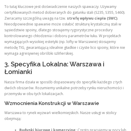
To tutaj kluczowe jest doświadczenie naszych spawaczy. Używamy
certyfikowanych metod dobieranych do gatunku stali (S235, S355, S460).
Zwracamy szczególną uwagę na tzw.
strefę wpływu ciepła (SWC)
.
Nieodpowiednie spawanie może osłabić strukturę krystaliczną stali w
sąsiedztwie spoiny, dlatego stosujemy rygorystyczne procedury
kontrolowanego chłodzenia i doboru parametrów łuku. W projektach
wymagających wysokiej estetyki (np. lofty w Warszawie) stosujemy
metodę TIG, gwarantującą idealnie gładkie i czyste lico spoiny, które nie
wymaga agresywnej obróbki szlifierskiej.
3. Specyfika Lokalna: Warszawa i
Łomianki
Nasza firma działa w sposób dopasowany do specyfiki każdego z tych
dwóch obszarów. Rozumiemy unikalne potrzeby rynku nieruchomości i
przemysłu w obu tych lokalizacjach.
Wzmocnienia Konstrukcji w Warszawie
Warszawa to rynek wyzwań wielkomiejskich. Nasze usługi w stolicy
obejmują:
Budynki biurowe i komercyjne:
Często pracujemy w nocy lub