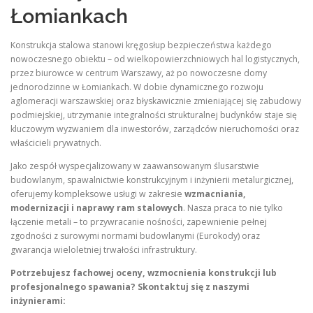
Łomiankach
Konstrukcja stalowa stanowi kręgosłup bezpieczeństwa każdego
nowoczesnego obiektu – od wielkopowierzchniowych hal logistycznych,
przez biurowce w centrum Warszawy, aż po nowoczesne domy
jednorodzinne w Łomiankach. W dobie dynamicznego rozwoju
aglomeracji warszawskiej oraz błyskawicznie zmieniającej się zabudowy
podmiejskiej, utrzymanie integralności strukturalnej budynków staje się
kluczowym wyzwaniem dla inwestorów, zarządców nieruchomości oraz
właścicieli prywatnych.
Jako zespół wyspecjalizowany w zaawansowanym ślusarstwie
budowlanym, spawalnictwie konstrukcyjnym i inżynierii metalurgicznej,
oferujemy kompleksowe usługi w zakresie
wzmacniania,
modernizacji i naprawy ram stalowych
. Nasza praca to nie tylko
łączenie metali – to przywracanie nośności, zapewnienie pełnej
zgodności z surowymi normami budowlanymi (Eurokody) oraz
gwarancja wieloletniej trwałości infrastruktury.
Potrzebujesz fachowej oceny, wzmocnienia konstrukcji lub
profesjonalnego spawania? Skontaktuj się z naszymi
inżynierami: