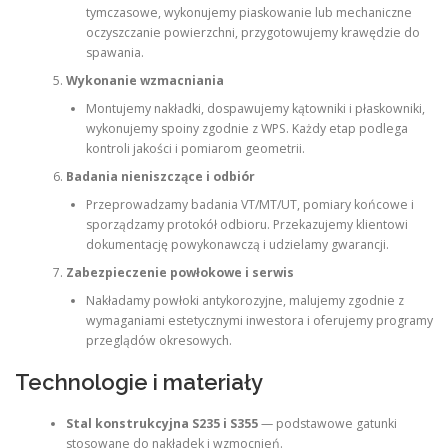
tymczasowe, wykonujemy piaskowanie lub mechaniczne
oczyszczanie powierzchni, przygotowujemy krawędzie do
spawania.
Wykonanie wzmacniania
Montujemy nakładki, dospawujemy kątowniki i płaskowniki,
wykonujemy spoiny zgodnie z WPS. Każdy etap podlega
kontroli jakości i pomiarom geometrii.
Badania nieniszczące i odbiór
Przeprowadzamy badania VT/MT/UT, pomiary końcowe i
sporządzamy protokół odbioru. Przekazujemy klientowi
dokumentację powykonawczą i udzielamy gwarancji.
Zabezpieczenie powłokowe i serwis
Nakładamy powłoki antykorozyjne, malujemy zgodnie z
wymaganiami estetycznymi inwestora i oferujemy programy
przeglądów okresowych.
Technologie i materiały
Stal konstrukcyjna S235 i S355
— podstawowe gatunki
stosowane do nakładek i wzmocnień.