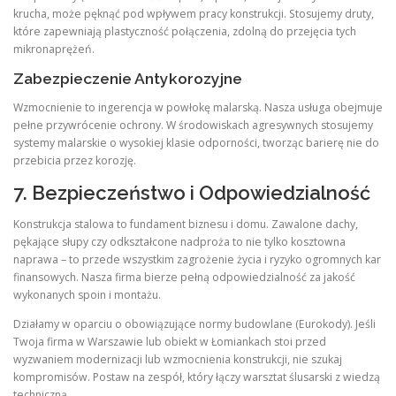
krucha, może pęknąć pod wpływem pracy konstrukcji. Stosujemy druty,
które zapewniają plastyczność połączenia, zdolną do przejęcia tych
mikronaprężeń.
Zabezpieczenie Antykorozyjne
Wzmocnienie to ingerencja w powłokę malarską. Nasza usługa obejmuje
pełne przywrócenie ochrony. W środowiskach agresywnych stosujemy
systemy malarskie o wysokiej klasie odporności, tworząc barierę nie do
przebicia przez korozję.
7. Bezpieczeństwo i Odpowiedzialność
Konstrukcja stalowa to fundament biznesu i domu. Zawalone dachy,
pękające słupy czy odkształcone nadproża to nie tylko kosztowna
naprawa – to przede wszystkim zagrożenie życia i ryzyko ogromnych kar
finansowych. Nasza firma bierze pełną odpowiedzialność za jakość
wykonanych spoin i montażu.
Działamy w oparciu o obowiązujące normy budowlane (Eurokody). Jeśli
Twoja firma w Warszawie lub obiekt w Łomiankach stoi przed
wyzwaniem modernizacji lub wzmocnienia konstrukcji, nie szukaj
kompromisów. Postaw na zespół, który łączy warsztat ślusarski z wiedzą
techniczną.