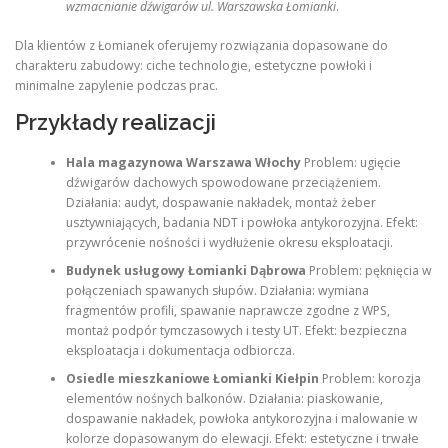
wzmacnianie dźwigarów ul. Warszawska Łomianki
.
Dla klientów z Łomianek oferujemy rozwiązania dopasowane do
charakteru zabudowy: ciche technologie, estetyczne powłoki i
minimalne zapylenie podczas prac.
Przykłady realizacji
Hala magazynowa Warszawa Włochy
Problem: ugięcie
dźwigarów dachowych spowodowane przeciążeniem.
Działania: audyt, dospawanie nakładek, montaż żeber
usztywniających, badania NDT i powłoka antykorozyjna. Efekt:
przywrócenie nośności i wydłużenie okresu eksploatacji.
Budynek usługowy Łomianki Dąbrowa
Problem: pęknięcia w
połączeniach spawanych słupów. Działania: wymiana
fragmentów profili, spawanie naprawcze zgodne z WPS,
montaż podpór tymczasowych i testy UT. Efekt: bezpieczna
eksploatacja i dokumentacja odbiorcza.
Osiedle mieszkaniowe Łomianki Kiełpin
Problem: korozja
elementów nośnych balkonów. Działania: piaskowanie,
dospawanie nakładek, powłoka antykorozyjna i malowanie w
kolorze dopasowanym do elewacji. Efekt: estetyczne i trwałe