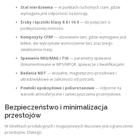
Stal nierdzewna
— w punktach ruchomych i tam, gdzie
wymagana jest odporność na korozję.
Śruby i łączniki klasy 8.8 i 10.9
— do połączeń o
podwyższonej nośności.
Kompozyty CFRP
— stosowane tam, gdzie wymagane jest
lekkie, ale wytrzymałe wzmocnienie bez znacznego
zwiększenia masy.
Spawanie MIG/MAG i TIG
— parametry spawania
dokumentowane w WPS/WPQR; spawacze z kwalifikacjami.
Badania NDT
— wizualne, magnetyczno‑proszkowe i
ultradźwiękowe w zależności od potrzeb.
Powłoki epoksydowe i poliuretanowe
— odporne na
warunki atmosferyczne i zanieczyszczenia przemysłowe.
Bezpieczeństwo i minimalizacja
przestojów
W obiektach produkcyjnych i magazynowych kluczowe jest ograniczenie
przestojów. Dlatego: