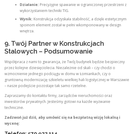
Działanie:
Precyzyjne spawanie w ograniczonej przestrzeni z
wykorzystaniem techniki TIG.
Wynik:
Konstrukcja odzyskała stabilność, a dzięki estetycznym
spoinom element został w pełni wkomponowany w design
wnętrza.
9. Twój Partner w Konstrukcjach
Stalowych – Podsumowanie
Współpraca z nami to gwarancja, że Twój budynek będzie bezpieczny
przez kolejne dziesięciolecia. Niezależnie od skali – czy chodzi o
wzmocnienie jednego podciągu w domu w Łomiankach, czy o
gruntowną modernizację szkieletu wielkiej hali logistycznej w Warszawie
– nasze podejście pozostaje tak samo rzetelne.
Zapraszamy do kontaktu firmy, zarządców nieruchomości oraz
inwestorów prywatnych. Jesteśmy gotowi na każde wyzwanie
techniczne.
Zadzwoń już dziś, aby umówić się na bezpłatną wizję lokalną i
wycenę:
Telefon: 570 933 114