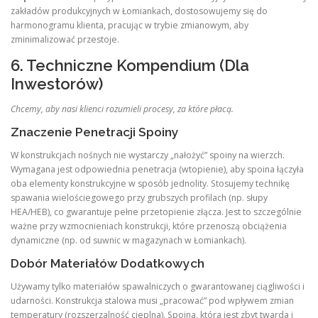
zakładów produkcyjnych w Łomiankach, dostosowujemy się do
harmonogramu klienta, pracując w trybie zmianowym, aby
zminimalizować przestoje.
6. Techniczne Kompendium (Dla
Inwestorów)
Chcemy, aby nasi klienci rozumieli procesy, za które płacą.
Znaczenie Penetracji Spoiny
W konstrukcjach nośnych nie wystarczy „nałożyć” spoiny na wierzch.
Wymagana jest odpowiednia penetracja (wtopienie), aby spoina łączyła
oba elementy konstrukcyjne w sposób jednolity. Stosujemy technikę
spawania wielościegowego przy grubszych profilach (np. słupy
HEA/HEB), co gwarantuje pełne przetopienie złącza. Jest to szczególnie
ważne przy wzmocnieniach konstrukcji, które przenoszą obciążenia
dynamiczne (np. od suwnic w magazynach w Łomiankach).
Dobór Materiałów Dodatkowych
Używamy tylko materiałów spawalniczych o gwarantowanej ciągliwości i
udarności. Konstrukcja stalowa musi „pracować” pod wpływem zmian
temperatury (rozszerzalność cieplna). Spoina, która jest zbyt twarda i