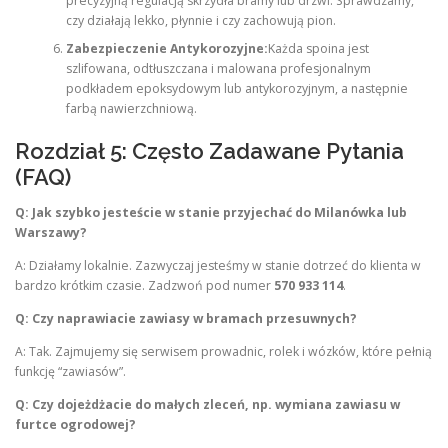
precyzyjną regulacją skrzydła bramy lub drzwi. Sprawdzamy,
czy działają lekko, płynnie i czy zachowują pion.
Zabezpieczenie Antykorozyjne:
Każda spoina jest
szlifowana, odtłuszczana i malowana profesjonalnym
podkładem epoksydowym lub antykorozyjnym, a następnie
farbą nawierzchniową.
Rozdział 5: Często Zadawane Pytania
(FAQ)
Q: Jak szybko jesteście w stanie przyjechać do Milanówka lub
Warszawy?
A: Działamy lokalnie. Zazwyczaj jesteśmy w stanie dotrzeć do klienta w
bardzo krótkim czasie. Zadzwoń pod numer
570 933 114
.
Q: Czy naprawiacie zawiasy w bramach przesuwnych?
A: Tak. Zajmujemy się serwisem prowadnic, rolek i wózków, które pełnią
funkcję “zawiasów”.
Q: Czy dojeżdżacie do małych zleceń, np. wymiana zawiasu w
furtce ogrodowej?