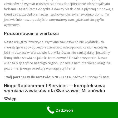
zawiasów na wymiar (Custom-Made) i zabezpieczenie ich specjalnymi
farbami. Efekt? Brama odzyskała dawny blask, działa płynniej niż nowa, a
klient zaoszczędził pieniądze i zachował charakter swojego domu. To
jest właśnie nasze podejście:
naprawiamy tam, gdzie inni chcą tylko
wymieniać
.
Podsumowanie wartości
Nasze usługi to inwestycja. Wymiana zawiasów to nie wydatek – to
inwestycja w spokój, bezpieczeństwo, oszczędność czasu i estetykę.
Jeśli mieszkasz w Warszawie lub Milanówku, nie szukaj dalej. Jesteśmy
firmą, która stawia na jakość, terminowość i lokalne wsparcie. Nasza
wiedza o specyfice naszego regionu pozwala nam oferować usługi na
poziomie, jakiego oczekują wymagający klienci.
Twój partner w ślusarstwie: 570 933 114.
Zadzwoń i sprawdź nas!
Hinge Replacement Services — kompleksowa
wymiana zawiasów dla Warszawy i Milanówka
Wstęp
Hinge Replacement Services
to firma specjalizująca się w
Zadzwoń
kompleksowej wymianie, naprawie i projektowaniu zawiasów
drzwiowych, bramowych i konstrukcyjnych. Obsługujemy klientów