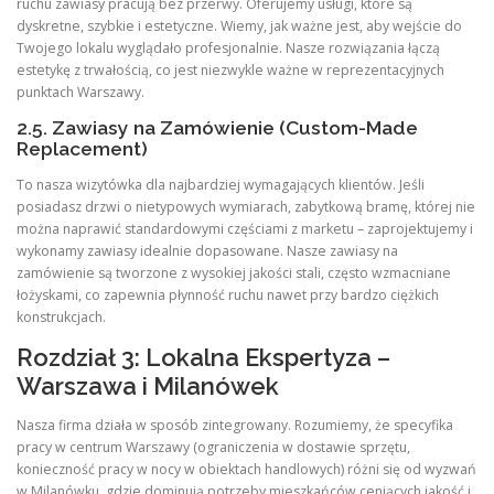
ruchu zawiasy pracują bez przerwy. Oferujemy usługi, które są
dyskretne, szybkie i estetyczne. Wiemy, jak ważne jest, aby wejście do
Twojego lokalu wyglądało profesjonalnie. Nasze rozwiązania łączą
estetykę z trwałością, co jest niezwykle ważne w reprezentacyjnych
punktach Warszawy.
2.5. Zawiasy na Zamówienie (Custom-Made
Replacement)
To nasza wizytówka dla najbardziej wymagających klientów. Jeśli
posiadasz drzwi o nietypowych wymiarach, zabytkową bramę, której nie
można naprawić standardowymi częściami z marketu – zaprojektujemy i
wykonamy zawiasy idealnie dopasowane. Nasze zawiasy na
zamówienie są tworzone z wysokiej jakości stali, często wzmacniane
łożyskami, co zapewnia płynność ruchu nawet przy bardzo ciężkich
konstrukcjach.
Rozdział 3: Lokalna Ekspertyza –
Warszawa i Milanówek
Nasza firma działa w sposób zintegrowany. Rozumiemy, że specyfika
pracy w centrum Warszawy (ograniczenia w dostawie sprzętu,
konieczność pracy w nocy w obiektach handlowych) różni się od wyzwań
w Milanówku, gdzie dominują potrzeby mieszkańców ceniących jakość i