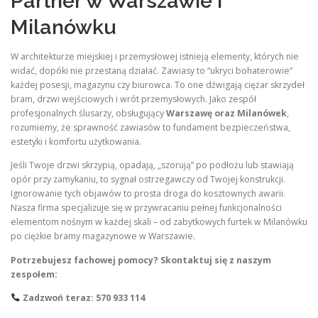
Partner w Warszawie i
Milanówku
W architekturze miejskiej i przemysłowej istnieją elementy, których nie
widać, dopóki nie przestaną działać. Zawiasy to “ukryci bohaterowie”
każdej posesji, magazynu czy biurowca. To one dźwigają ciężar skrzydeł
bram, drzwi wejściowych i wrót przemysłowych. Jako zespół
profesjonalnych ślusarzy, obsługujący
Warszawę oraz Milanówek
,
rozumiemy, że sprawność zawiasów to fundament bezpieczeństwa,
estetyki i komfortu użytkowania.
Jeśli Twoje drzwi skrzypią, opadają, „szorują” po podłożu lub stawiają
opór przy zamykaniu, to sygnał ostrzegawczy od Twojej konstrukcji.
Ignorowanie tych objawów to prosta droga do kosztownych awarii.
Nasza firma specjalizuje się w przywracaniu pełnej funkcjonalności
elementom nośnym w każdej skali – od zabytkowych furtek w Milanówku
po ciężkie bramy magazynowe w Warszawie.
Potrzebujesz fachowej pomocy? Skontaktuj się z naszym
zespołem:
Zadzwoń teraz: 570 933 114