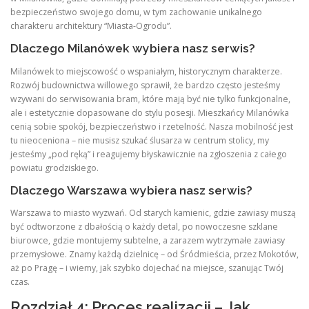
bezpieczeństwo swojego domu, w tym zachowanie unikalnego
charakteru architektury “Miasta-Ogrodu”.
Dlaczego Milanówek wybiera nasz serwis?
Milanówek to miejscowość o wspaniałym, historycznym charakterze.
Rozwój budownictwa willowego sprawił, że bardzo często jesteśmy
wzywani do serwisowania bram, które mają być nie tylko funkcjonalne,
ale i estetycznie dopasowane do stylu posesji. Mieszkańcy Milanówka
cenią sobie spokój, bezpieczeństwo i rzetelność. Nasza mobilność jest
tu nieoceniona – nie musisz szukać ślusarza w centrum stolicy, my
jesteśmy „pod ręką” i reagujemy błyskawicznie na zgłoszenia z całego
powiatu grodziskiego.
Dlaczego Warszawa wybiera nasz serwis?
Warszawa to miasto wyzwań. Od starych kamienic, gdzie zawiasy muszą
być odtworzone z dbałością o każdy detal, po nowoczesne szklane
biurowce, gdzie montujemy subtelne, a zarazem wytrzymałe zawiasy
przemysłowe. Znamy każdą dzielnicę – od Śródmieścia, przez Mokotów,
aż po Pragę – i wiemy, jak szybko dojechać na miejsce, szanując Twój
czas.
Rozdział 4: Proces realizacji – Jak