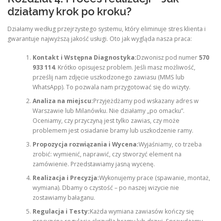
działamy krok po kroku?
Działamy według przejrzystego systemu, który eliminuje stres klienta i
gwarantuje najwyższą jakość usługi. Oto jak wygląda nasza praca:
Kontakt i Wstępna Diagnostyka:
Dzwonisz pod numer
570
933 114
. Krótko opisujesz problem. Jeśli masz możliwość,
prześlij nam zdjęcie uszkodzonego zawiasu (MMS lub
WhatsApp). To pozwala nam przygotować się do wizyty.
Analiza na miejscu:
Przyjeżdżamy pod wskazany adres w
Warszawie lub Milanówku. Nie działamy „po omacku”.
Oceniamy, czy przyczyną jest tylko zawias, czy może
problemem jest osiadanie bramy lub uszkodzenie ramy.
Propozycja rozwiązania i Wycena:
Wyjaśniamy, co trzeba
zrobić: wymienić, naprawić, czy stworzyć element na
zamówienie. Przedstawiamy jasną wycenę.
Realizacja i Precyzja:
Wykonujemy prace (spawanie, montaż,
wymiana). Dbamy o czystość – po naszej wizycie nie
zostawiamy bałaganu.
Regulacja i Testy:
Każda wymiana zawiasów kończy się