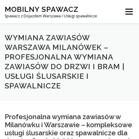
Skip
MOBILNY SPAWACZ
to
Menu
content
Spawacz z Dojazdem Warszawa / Usługi spawalnicze
MOBILNY SPAWACZ WARSZAWA
BLOG
O NAS
WYMIANA ZAWIASÓW
WARSZAWA MILANÓWEK –
PROFESJONALNA WYMIANA
KONTAKT
ZAWIASÓW DO DRZWI I BRAM |
USŁUGI ŚLUSARSKIE I
SPAWALNICZE
Profesjonalna wymiana zawiasów w
Milanówku i Warszawie – kompleksowe
usługi ślusarskie oraz spawalnicze dla