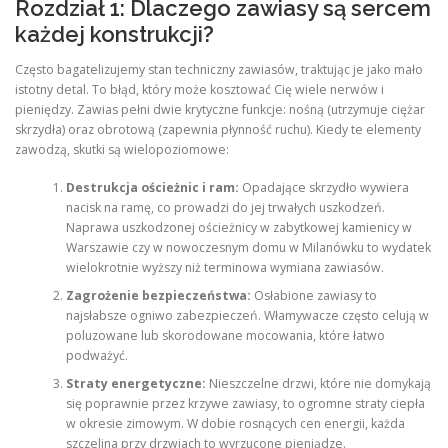
Rozdział 1: Dlaczego zawiasy są sercem
każdej konstrukcji?
Często bagatelizujemy stan techniczny zawiasów, traktując je jako mało
istotny detal. To błąd, który może kosztować Cię wiele nerwów i
pieniędzy. Zawias pełni dwie krytyczne funkcje: nośną (utrzymuje ciężar
skrzydła) oraz obrotową (zapewnia płynność ruchu). Kiedy te elementy
zawodzą, skutki są wielopoziomowe:
Destrukcja ościeżnic i ram:
Opadające skrzydło wywiera
nacisk na ramę, co prowadzi do jej trwałych uszkodzeń.
Naprawa uszkodzonej ościeżnicy w zabytkowej kamienicy w
Warszawie czy w nowoczesnym domu w Milanówku to wydatek
wielokrotnie wyższy niż terminowa wymiana zawiasów.
Zagrożenie bezpieczeństwa:
Osłabione zawiasy to
najsłabsze ogniwo zabezpieczeń. Włamywacze często celują w
poluzowane lub skorodowane mocowania, które łatwo
podważyć.
Straty energetyczne:
Nieszczelne drzwi, które nie domykają
się poprawnie przez krzywe zawiasy, to ogromne straty ciepła
w okresie zimowym. W dobie rosnących cen energii, każda
szczelina przy drzwiach to wyrzucone pieniądze.