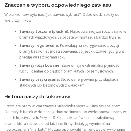
Znaczenie wyboru odpowiedniego zawiasu
Wielu klientów pyta nas: “Jaki zawias wybrać?”. Odpowiedź zależy od
wielu czynników:
Zawiasy toczone (płaskie):
Najpopularniejsze rozwiązanie w
bramach wjazdowych. Są proste w montażu i bardzo trwałe.
Zawiasy regulowane:
Pozwalają na skorygowanie pozycji
bramy bez konieczności spawania, co jest kluczowe, gdy grunt
pracuje wraz z porami roku.
Zawiasy łożyskowane:
Zapewniają ekstremalną płynność
ruchu. Idealne do ciężkich bram kutych i przemysłowych.
Zawiasy przykręcane:
Stosowane głównie przy słupkach
stalowych lub betonowych z wkładkami.
Historia naszych sukcesów
Przez lata pracy w Warszawie i Milanówku naprawiliśmy tysiące bram.
Od małych furtek w domach jednorodzinnych, po wielotonowe bramy w
halach logistycznych. Przykład? Klient z Milanówka miał zabytkową
bramę, która rdzewiała od lat. Inne firmy chciały ją wymienić na
nowoczesną, z “marketu”. My zaproponowaliśmy renowację, wykonanie