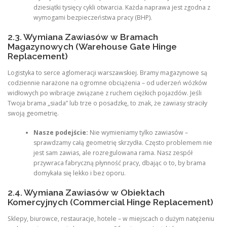
dziesiątki tysięcy cykli otwarcia. Każda naprawa jest zgodna z
wymogami bezpieczeństwa pracy (BHP).
2.3. Wymiana Zawiasów w Bramach
Magazynowych (Warehouse Gate Hinge
Replacement)
Logistyka to serce aglomeracji warszawskiej. Bramy magazynowe są
codziennie narażone na ogromne obciążenia – od uderzeń wózków
widłowych po wibracje związane z ruchem ciężkich pojazdów. Jeśli
Twoja brama „siada” lub trze o posadzkę, to znak, że zawiasy straciły
swoją geometrię.
Nasze podejście:
Nie wymieniamy tylko zawiasów –
sprawdzamy całą geometrię skrzydła. Często problemem nie
jest sam zawias, ale rozregulowana rama. Nasz zespół
przywraca fabryczną płynność pracy, dbając o to, by brama
domykała się lekko i bez oporu.
2.4. Wymiana Zawiasów w Obiektach
Komercyjnych (Commercial Hinge Replacement)
Sklepy, biurowce, restauracje, hotele – w miejscach o dużym natężeniu