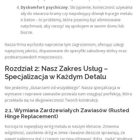
Dyskomfort psychiczny:
Skrzypienie, konieczność używania
siły do otwarcia bramy czy niepokojący dźwięk trącego metalu
o beton – to problemy, które powinny być eliminowane
natychmiast, aby cieszyć się spokojem w swoim domu lub
biurze.
Nasza firma wychodzi naprzeciw tym zagrożeniom, oferując usługi
najwyższej jakości, dopasowane do specyfiki zabudowy stolicy oraz
podwarszawskich miejscowości.
Rozdział 2: Nasz Zakres Usług –
Specjalizacja w Każdym Detalu
Nie jesteśmy „ślusarzami od wszystkiego”. Nasza specjalizacja w
wymianie i naprawie zawiasów pozwala nam osiągnąć perfekcję, która
przekłada się na długowieczność Twoich konstrukcji.
2.1. Wymiana Zardzewiałych Zawiasów (Rusted
Hinge Replacement)
Korozja to największy wróg metalu w naszym klimacie. Zmienna
wilgotność, zasolenie dróg w zimie i kwaśne deszcze sprawiają, że
nawet najlepsza stal z czasem zaczyna rdzewieć. Rdza „zjada” strukturę