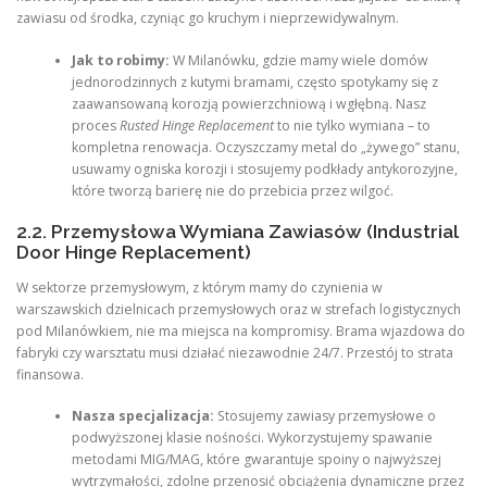
zawiasu od środka, czyniąc go kruchym i nieprzewidywalnym.
Jak to robimy:
W Milanówku, gdzie mamy wiele domów
jednorodzinnych z kutymi bramami, często spotykamy się z
zaawansowaną korozją powierzchniową i wgłębną. Nasz
proces
Rusted Hinge Replacement
to nie tylko wymiana – to
kompletna renowacja. Oczyszczamy metal do „żywego” stanu,
usuwamy ogniska korozji i stosujemy podkłady antykorozyjne,
które tworzą barierę nie do przebicia przez wilgoć.
2.2. Przemysłowa Wymiana Zawiasów (Industrial
Door Hinge Replacement)
W sektorze przemysłowym, z którym mamy do czynienia w
warszawskich dzielnicach przemysłowych oraz w strefach logistycznych
pod Milanówkiem, nie ma miejsca na kompromisy. Brama wjazdowa do
fabryki czy warsztatu musi działać niezawodnie 24/7. Przestój to strata
finansowa.
Nasza specjalizacja:
Stosujemy zawiasy przemysłowe o
podwyższonej klasie nośności. Wykorzystujemy spawanie
metodami MIG/MAG, które gwarantuje spoiny o najwyższej
wytrzymałości, zdolne przenosić obciążenia dynamiczne przez