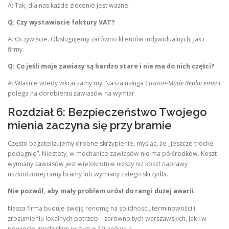
A: Tak, dla nas każde zlecenie jest ważne.
Q: Czy wystawiacie faktury VAT?
A: Oczywiście. Obsługujemy zarówno klientów indywidualnych, jak i
firmy.
Q: Co jeśli moje zawiasy są bardzo stare i nie ma do nich części?
A: Właśnie wtedy wkraczamy my. Nasza usługa
Custom-Made Replacement
polega na dorobieniu zawiasów na wymiar.
Rozdział 6: Bezpieczeństwo Twojego
mienia zaczyna się przy bramie
Często bagatelizujemy drobne skrzypienie, myśląc, że „jeszcze trochę
pociągnie”. Niestety, w mechanice zawiasów nie ma półśrodków. Koszt
wymiany zawiasów jest wielokrotnie niższy niż koszt naprawy
uszkodzonej ramy bramy lub wymiany całego skrzydła.
Nie pozwól, aby mały problem urósł do rangi dużej awarii.
Nasza firma buduje swoją renomę na solidności, terminowości i
zrozumieniu lokalnych potrzeb – zarówno tych warszawskich, jak i w
powiecie grodziskim (w tym w Milanówku).