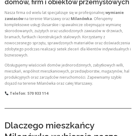
domów, firm i obiektów przemysłowych
Nasza firma od wielu lat specjalizuje się w profesjonalnej
wymianie
zawiasów
na terenie Warszawy oraz
Milanówka
. Oferujemy
kompleksowe usługi ślusarskie i spawalnicze obejmujące wymianę
skorodowanych, zużytych oraz uszkodzonych zawiasów w drzwiach,
bramach, furtkach i konstrukcjach stalowych. Korzystamy z
nowoczesnego sprzętu, sprawdzonych materiałów oraz doświadczenia
zdobytego podczas realizacji setek zleceń dla klientów indywidualnych i
biznesowych.
Obsługujemy właścicieli domów jednorodzinnych, zabytkowych willi,
mieszkań, wspólnot mieszkaniowych, przedsiębiorstw, magazynów, hal
produkcyjnych oraz zarządców nieruchomości. Zapewniamy szybki
dojazd na terenie Milanówka oraz całej Warszawy.
Telefon: 570 933 114
Dlaczego mieszkańcy