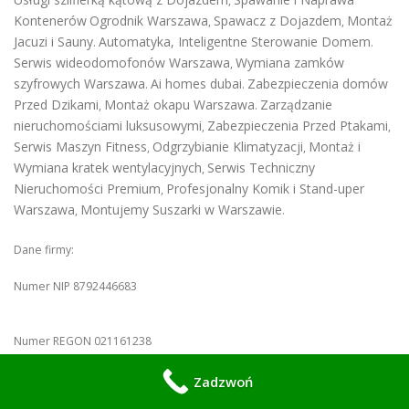
,
Kontenerów
Ogrodnik Warszawa
Spawacz z Dojazdem
Montaż
,
,
Jacuzi i Sauny
Automatyka, Inteligentne Sterowanie Domem
.
.
Serwis wideodomofonów Warszawa
Wymiana zamków
,
szyfrowych Warszawa
Ai homes dubai
Zabezpieczenia domów
.
.
Przed Dzikami
Montaż okapu Warszawa
Zarządzanie
,
.
nieruchomościami luksusowymi
Zabezpieczenia Przed Ptakami
,
,
Serwis Maszyn Fitness
Odgrzybianie Klimatyzacji
Montaż i
,
,
Wymiana kratek wentylacyjnych
Serwis Techniczny
,
Nieruchomości Premium
Profesjonalny Komik i Stand-uper
,
Warszawa
Montujemy Suszarki w Warszawie
,
.
Dane firmy:
Numer NIP 8792446683
Numer REGON 021161238
Zadzwoń
Ceidg
Mobilny Serwis
Firma przedsiębiorcy w
Konrad Wiśniewski -