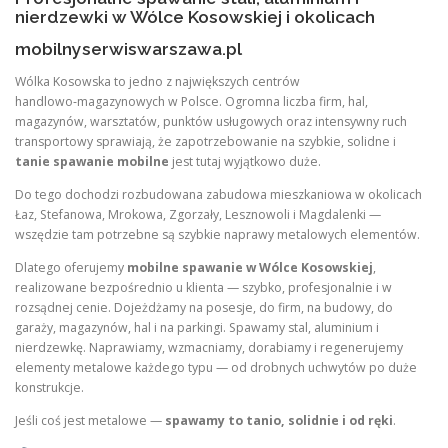
nierdzewki w Wólce Kosowskiej i okolicach
mobilnyserwiswarszawa.pl
Wólka Kosowska to jedno z największych centrów
handlowo‑magazynowych w Polsce. Ogromna liczba firm, hal,
magazynów, warsztatów, punktów usługowych oraz intensywny ruch
transportowy sprawiają, że zapotrzebowanie na szybkie, solidne i
tanie spawanie mobilne
jest tutaj wyjątkowo duże.
Do tego dochodzi rozbudowana zabudowa mieszkaniowa w okolicach
Łaz, Stefanowa, Mrokowa, Zgorzały, Lesznowoli i Magdalenki —
wszędzie tam potrzebne są szybkie naprawy metalowych elementów.
Dlatego oferujemy
mobilne spawanie w Wólce Kosowskiej
,
realizowane bezpośrednio u klienta — szybko, profesjonalnie i w
rozsądnej cenie. Dojeżdżamy na posesje, do firm, na budowy, do
garaży, magazynów, hal i na parkingi. Spawamy stal, aluminium i
nierdzewkę. Naprawiamy, wzmacniamy, dorabiamy i regenerujemy
elementy metalowe każdego typu — od drobnych uchwytów po duże
konstrukcje.
Jeśli coś jest metalowe —
spawamy to tanio, solidnie i od ręki
.