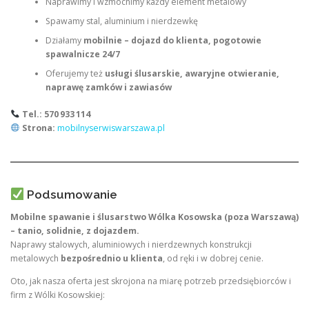
Naprawimy i wzmocnimy każdy element metalowy
Spawamy stal, aluminium i nierdzewkę
Działamy
mobilnie – dojazd do klienta, pogotowie
spawalnicze 24/7
Oferujemy też
usługi ślusarskie, awaryjne otwieranie,
naprawę zamków i zawiasów
Tel.: 570 933 114
Strona:
mobilnyserwiswarszawa.pl
Podsumowanie
Mobilne spawanie i ślusarstwo Wólka Kosowska (poza Warszawą)
– tanio, solidnie, z dojazdem.
Naprawy stalowych, aluminiowych i nierdzewnych konstrukcji
metalowych
bezpośrednio u klienta
, od ręki i w dobrej cenie.
Oto, jak nasza oferta jest skrojona na miarę potrzeb przedsiębiorców i
firm z Wólki Kosowskiej: