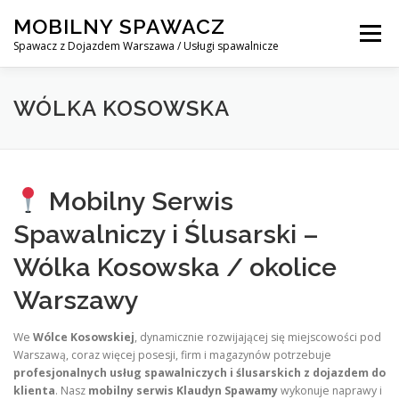
Skip
MOBILNY SPAWACZ
to
Menu
content
Spawacz z Dojazdem Warszawa / Usługi spawalnicze
MOBILNY SPAWACZ WARSZAWA
BLOG
O NAS
WÓLKA KOSOWSKA
KONTAKT
Mobilny Serwis
Spawalniczy i Ślusarski –
Wólka Kosowska / okolice
Warszawy
We
Wólce Kosowskiej
, dynamicznie rozwijającej się miejscowości pod
Warszawą, coraz więcej posesji, firm i magazynów potrzebuje
profesjonalnych usług spawalniczych i ślusarskich z dojazdem do
klienta
. Nasz
mobilny serwis Klaudyn Spawamy
wykonuje naprawy i