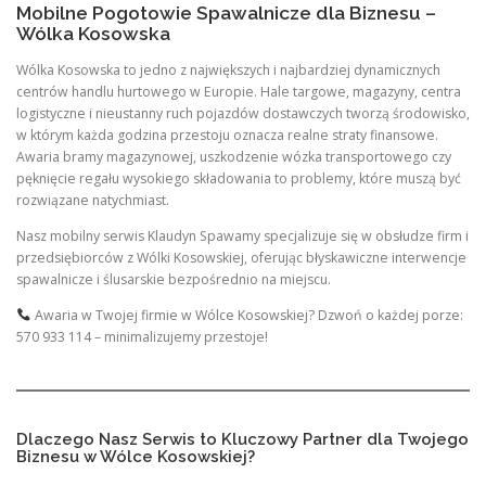
Mobilne Pogotowie Spawalnicze dla Biznesu –
Wólka Kosowska
Wólka Kosowska to jedno z największych i najbardziej dynamicznych
centrów handlu hurtowego w Europie. Hale targowe, magazyny, centra
logistyczne i nieustanny ruch pojazdów dostawczych tworzą środowisko,
w którym każda godzina przestoju oznacza realne straty finansowe.
Awaria bramy magazynowej, uszkodzenie wózka transportowego czy
pęknięcie regału wysokiego składowania to problemy, które muszą być
rozwiązane natychmiast.
Nasz mobilny serwis Klaudyn Spawamy specjalizuje się w obsłudze firm i
przedsiębiorców z Wólki Kosowskiej, oferując błyskawiczne interwencje
spawalnicze i ślusarskie bezpośrednio na miejscu.
Awaria w Twojej firmie w Wólce Kosowskiej? Dzwoń o każdej porze:
570 933 114 – minimalizujemy przestoje!
Dlaczego Nasz Serwis to Kluczowy Partner dla Twojego
Biznesu w Wólce Kosowskiej?