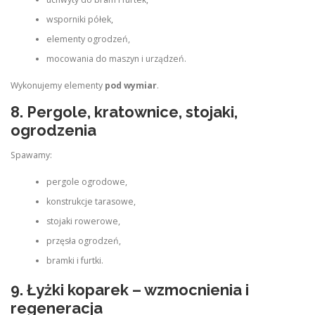
wsporniki półek,
elementy ogrodzeń,
mocowania do maszyn i urządzeń.
Wykonujemy elementy
pod wymiar
.
8. Pergole, kratownice, stojaki,
ogrodzenia
Spawamy:
pergole ogrodowe,
konstrukcje tarasowe,
stojaki rowerowe,
przęsła ogrodzeń,
bramki i furtki.
9. Łyżki koparek – wzmocnienia i
regeneracja