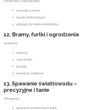
Dorabiamy i naprawiamy:
wieszaki ścienne,
stojaki wolnostojące,
uchwyty do belek i konstrukcji.
12. Bramy, furtki i ogrodzenia
Spawamy:
zawiasy,
ramy bram,
przęsła,
elementy ozdobne.
13. Spawanie światłowodu –
precyzyjne i tanie
Oferujemy:
spawanie przerwanych kabli,