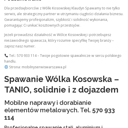
Dla przedsiębiorców z Wólki Kosowskiej Klaudyn Spawamy to nie tylko
serwis, ale strategiczny partner w utrzymaniu ciągłości działania biznesu.
Gwarantujemy profesjonalizm, szybkość i solidność wykonania,
pomagając Ci unikać kosztownych przestojów.
Jeżeli prowadzisz działalność w Wólce Kosowskiej i potrzebujesz
niezawodnego spawacza, który rozumie specyfikę Twojej branży –
zapisz nasz numer.
Tel.: 570 933 114 – Twoje pogotowie spawalnicze w sercu polskiego
handlu.
Strona: mobilnyserwiswarszawa.pl
Spawanie Wólka Kosowska –
TANIO, solidnie i z dojazdem
Mobilne naprawy i dorabianie
elementów metalowych. Tel.
570 933
114
Profesjonalne spawanie stali, aluminium i