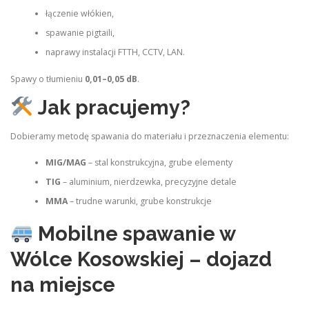
łączenie włókien,
spawanie pigtaili,
naprawy instalacji FTTH, CCTV, LAN.
Spawy o tłumieniu
0,01–0,05 dB
.
Jak pracujemy?
Dobieramy metodę spawania do materiału i przeznaczenia elementu:
MIG/MAG
– stal konstrukcyjna, grube elementy
TIG
– aluminium, nierdzewka, precyzyjne detale
MMA
– trudne warunki, grube konstrukcje
Mobilne spawanie w
Wólce Kosowskiej – dojazd
na miejsce