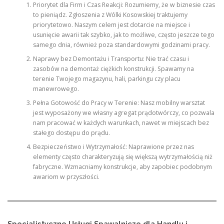
Priorytet dla Firm i Czas Reakcji: Rozumiemy, że w biznesie czas
to pieniądz. Zgłoszenia z Wólki Kosowskiej traktujemy
priorytetowo. Naszym celem jest dotarcie na miejsce i
usunięcie awarii tak szybko, jak to możliwe, często jeszcze tego
samego dnia, również poza standardowymi godzinami pracy.
Naprawy bez Demontażu i Transportu: Nie trać czasu i
zasobów na demontaż ciężkich konstrukcji. Spawamy na
terenie Twojego magazynu, hali, parkingu czy placu
manewrowego.
Pełna Gotowość do Pracy w Terenie: Nasz mobilny warsztat
jest wyposażony we własny agregat prądotwórczy, co pozwala
nam pracować w każdych warunkach, nawet w miejscach bez
stałego dostępu do prądu.
Bezpieczeństwo i Wytrzymałość: Naprawione przez nas
elementy często charakteryzują się większą wytrzymałością niż
fabryczne. Wzmacniamy konstrukcje, aby zapobiec podobnym
awariom w przyszłości.
Specjalistyczne Usługi Spawalnicze dla Handlu i