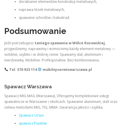
dorabianie elementów konstrukcji metalowych,
naprawa łóżek metalowych,
spawanie schodów i balustrad.
Podsumowanie
Jeśli potrzebujesz
taniego spawania w Wólce Kosowskiej
,
przyjedziemy, naprawimy i wzmocnimy każdy element metalowy —
solidnie, szybko i w dobrej cenie. Spawamy stal, aluminium i
nierdzewkę. Mobilnie. Profesjonalnie. Bez kombinowania.
Tel. 570 933 114
mobilnyserwiswarszawa.pl
Spawacz Warszawa
Spawacz MIG MAG (Warszawa), Oferujemy kompleksowe usługi
spawalnicze w Warszawie i okolicach. Spawanie aluminium, stali oraz
żeliwa metodami MIG, TIG, MMA. Gwarancja jakości i szybka.
Spawacz Ursus
spawacz Piastów