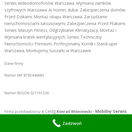
Serwis wideodomofonów Warszawa
Wymiana zamków
,
szyfrowych Warszawa
Ai homes dubai
Zabezpieczenia domów
.
.
Przed Dzikami
Montaż okapu Warszawa
Zarządzanie
,
.
nieruchomościami luksusowymi
Zabezpieczenia Przed Ptakami
,
,
Serwis Maszyn Fitness
Odgrzybianie Klimatyzacji
Montaż i
,
,
Wymiana kratek wentylacyjnych
Serwis Techniczny
,
Nieruchomości Premium
Profesjonalny Komik i Stand-uper
,
Warszawa
Montujemy Suszarki w Warszawie
,
.
Dane firmy:
Numer NIP 8792446683
Numer REGON 021161238
Ceidg
Mobilny Serwis
Firma przedsiębiorcy w
Konrad Wiśniewski -
Warszawa
Zadzwoń