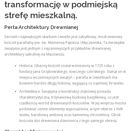
transformację w podmiejską
strefę mieszkalną.
Perła Architektury Drewnianej
Sercem i największym skarbem Uwielin jest zabytkowy, modrzewiowy
kościół parafialny pw. św. Klemensa Papieża i Męczennika. Ta niezwykła
świątynia jest jednym z najcenniejszych przykładów drewnianej
architektury sakralnej na Mazowszu.
Historia: Obecny kościół został wzniesiony w 1725 roku z
fundacji Jana Grzybowskiego, łowczego czerskiego. Stanął on w
miejscu wcześniejszych świątyń – parafia w Uwielinach ma
bowiem bardzo długą historię, sięgającą co najmniej XV wieku.
Architektura: Świątynia o konstrukcji zrębowej posiada
charakterystyczną, trójnawową budowę bazylikową, co jest
rzadkością wśród drewnianych kościołów. W jej wnętrzu można
podziwiać cenne elementy wyposażenia, w tym ołtarze z XVIII
wieku, barokową ambonę oraz kamienną chrzcielnicę. Obok
kościoła stoi drewniana dzwonnica z tego samego okresu.