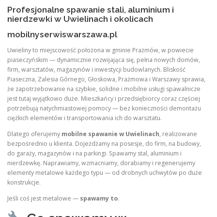
Profesjonalne spawanie stali, aluminium i
nierdzewki w Uwielinach i okolicach
mobilnyserwiswarszawa.pl
Uwieliny to miejscowość położona w gminie Prażmów, w powiecie
piaseczyńskim — dynamicznie rozwijająca się, pełna nowych domów,
firm, warsztatów, magazynów i inwestycji budowlanych. Bliskość
Piaseczna, Zalesia Górnego, Głoskowa, Prażmowa i Warszawy sprawia,
że zapotrzebowanie na szybkie, solidne i mobilne usługi spawalnicze
jest tutaj wyjątkowo duże. Mieszkańcy i przedsiębiorcy coraz częściej
potrzebują natychmiastowej pomocy — bez konieczności demontażu
ciężkich elementów i transportowania ich do warsztatu.
Dlatego oferujemy
mobilne spawanie w Uwielinach
, realizowane
bezpośrednio u klienta. Dojeżdżamy na posesje, do firm, na budowy,
do garaży, magazynów i na parkingi. Spawamy stal, aluminium i
nierdzewkę. Naprawiamy, wzmacniamy, dorabiamy i regenerujemy
elementy metalowe każdego typu — od drobnych uchwytów po duże
konstrukcje.
Jeśli coś jest metalowe —
spawamy to
.