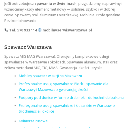
Jeśli potrzebujesz
spawania w Uwielinach
, przyjedziemy, naprawimy i
wzmocnimy każdy element metalowy — solidnie, szybko i w dobrej
cenie. Spawamy stal, aluminium i nierdzewkę. Mobilnie. Profesjonalnie.
Bez kombinowania.
Tel. 570 933 114
mobilnyserwiswarszawa.pl
Spawacz Warszawa
Spawacz MIG MAG (Warszawa), Oferujemy kompleksowe usługi
spawalnicze w Warszawie i okolicach. Spawanie aluminium, stali oraz
żeliwa metodami MIG, TIG, MMA. Gwarancja jakości i szybka.
Mobilny spawacz w akcji na Mazowszu
Profesjonalne usługi spawalnicze Płock – spawanie dla
Warszawy i Mazowsza z gwarancją jakości
Podpory pod donice w formie drabinek – do kuchni lub balkonu
Profesjonalne usługi spawalnicze i ślusarskie w Warszawie –
Śródmieście i okolice
Kołnierze rurowe