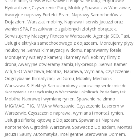
Pogotowie
Nasz mobilny serwis w Warszawie oferuje wiele usług:
Hydrauliczne
Czyszczenie Parą
Mobilny Spawacz w Warszawie
,
,
,
Awaryjne naprawy Furtek i Bram
Naprawy Samochodów z
,
Dojazdem
Warsztat mobilny
Naprawa i serwis jacuzzi oraz
,
,
wanien SPA
Poszukiwanie zgubionych złotych obrączek
,
,
Serwisujemy Maszyny Fitness w Warszawie
Agencja SEO
Taxi
,
,
,
Usługi elektryka samochodowego z dojazdem
,
Montujemy płyty
indukcyjne
Serwis klimatyzacji w domu
naprawiamy fotele
,
,
,
Montujemy wizjery z kamerą i kamery wifi
Robimy filmy z
,
drona
Awaryjnie otwieramy zamki
Flyxpress.pl
Serwis Kamer
,
,
,
Wifi
SEO Warszawa
Montaż, Naprawa, Wymiana, Czyszczenie i
,
,
Odgrzybianie Klimatyzacji w Domu
Mobilny Mechanik
,
Warszawa & Elektryk Samochodowy
zapraszamy serdecznie do
skorzystania z naszych usług w Warszawie i okolicach. Posiadamy też
Mobilną Naprawę i wymianę rynien
Spawanie na zimno
,
MIG/MAG, TIG, MMA w Warszawie
Czyszczenie Laserem w
,
Warszawie
Czyszczenie naprawa, wymiana i montaż rynien
.
,
Usługi szlifierką kątową z Dojazdem
Spawanie i Naprawa
,
Kontenerów
Ogrodnik Warszawa
Spawacz z Dojazdem
Montaż
,
,
Jacuzi i Sauny
Automatyka, Inteligentne Sterowanie Domem
.
.