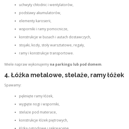
uchwyty chłodnic i wentylatorów,
podstawy akumulatorów,
elementy karoserii,
wsporniki i ramy pomocnicze,
konstrukcje w busach i autach dostawczych,
stojaki, kozły, stoły warsztatowe, regały,
ramy i konstrukcje transportowe.
Wiele napraw wykonujemy
na parkingu lub pod domem
.
4. Łóżka metalowe, stelaże, ramy łóżek
Spawamy:
pęknięte ramy łóżek,
wygięte nogi i wsporniki,
stelaże pod materace,
konstrukcje łóżek piętrowych,
łóżka ogrodowe i rekreacyjne,