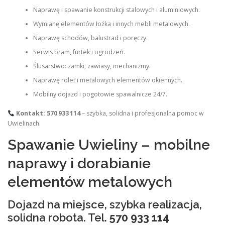
Naprawę i spawanie konstrukcji stalowych i aluminiowych.
Wymianę elementów łoźka i innych mebli metalowych.
Naprawę schodów, balustrad i poręczy.
Serwis bram, furtek i ogrodzeń.
Ślusarstwo: zamki, zawiasy, mechanizmy.
Naprawę rolet i metalowych elementów okiennych.
Mobilny dojazd i pogotowie spawalnicze 24/7.
Kontakt:
570 933 114
– szybka, solidna i profesjonalna pomoc w
Uwielinach.
Spawanie Uwieliny – mobilne
naprawy i dorabianie
elementów metalowych
Dojazd na miejsce, szybka realizacja,
solidna robota. Tel.
570 933 114