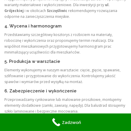
warianty materiałowe i wykończeniowe. Dla inwestycji przy
ul.
Grójeckiej
i w okolicach
Szczęśliwic
rekomendujemy rozwiązania
odporne na zanieczyszczenia miejskie.
4. Wycena i harmonogram
Przedstawiamy szczegółowy kosztorys z rozbiciem na materiały,
robociznę i wykończenia oraz proponujemy termin realizacji. Dla
wspólnot mieszkaniowych przygotowujemy harmonogram prac
minimalizujący uciążliwości dla mieszkańców.
5. Produkcja w warsztacie
Elementy wykonujemy w naszym warsztacie: cięcie, gięcie, spawanie,
szlifowanie i przygotowanie do wykończenia. Kontrolujemy jakość
spawów i wymiarów przed wysyłką na montaż.
6. Zabezpieczenie i wykończenie
Przeprowadzamy cynkowanie lub malowanie proszkowe, montujemy
elementy dodatkowe (zamki, zawiasy, napędy). Dla balustrad stosujemy
szkło laminowane i bezpieczne mocowania.
7. Montaż i odbiór
Zadzwoń
Montaż wykonujemy z zachowaniem tolerancji i pionu. Po montażu