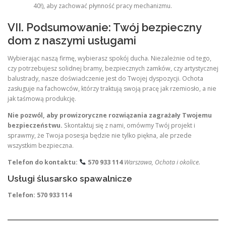
40!), aby zachować płynność pracy mechanizmu.
VII. Podsumowanie: Twój bezpieczny
dom z naszymi usługami
Wybierając naszą firmę, wybierasz spokój ducha. Niezależnie od tego,
czy potrzebujesz solidnej bramy, bezpiecznych zamków, czy artystycznej
balustrady, nasze doświadczenie jest do Twojej dyspozycji. Ochota
zasługuje na fachowców, którzy traktują swoją pracę jak rzemiosło, a nie
jak taśmową produkcję.
Nie pozwól, aby prowizoryczne rozwiązania zagrażały Twojemu
bezpieczeństwu.
Skontaktuj się z nami, omówmy Twój projekt i
sprawmy, że Twoja posesja będzie nie tylko piękna, ale przede
wszystkim bezpieczna.
Telefon do kontaktu:
570 933 114
Warszawa, Ochota i okolice.
Usługi ślusarsko spawalnicze
Telefon:
570 933 114