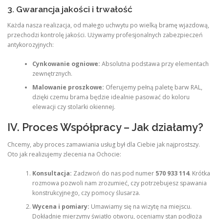
3. Gwarancja jakości i trwałość
Każda nasza realizacja, od małego uchwytu po wielką bramę wjazdową,
przechodzi kontrolę jakości. Używamy profesjonalnych zabezpieczeń
antykorozyjnych:
Cynkowanie ogniowe:
Absolutna podstawa przy elementach
zewnętrznych.
Malowanie proszkowe:
Oferujemy pełną paletę barw RAL,
dzięki czemu brama będzie idealnie pasować do koloru
elewacji czy stolarki okiennej.
IV. Proces Współpracy – Jak działamy?
Chcemy, aby proces zamawiania usług był dla Ciebie jak najprostszy.
Oto jak realizujemy zlecenia na Ochocie:
Konsultacja:
Zadzwoń do nas pod numer
570 933 114
. Krótka
rozmowa pozwoli nam zrozumieć, czy potrzebujesz spawania
konstrukcyjnego, czy pomocy ślusarza.
Wycena i pomiary:
Umawiamy się na wizytę na miejscu.
Dokładnie mierzymy światło otworu, oceniamy stan podłoża