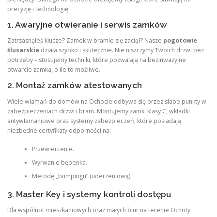
precyzję i technologię.
1. Awaryjne otwieranie i serwis zamków
Zatrzasnąłeś klucze? Zamek w bramie się zaciął? Nasze
pogotowie
ślusarskie
działa szybko i skutecznie. Nie niszczymy Twoich drzwi bez
potrzeby – stosujemy techniki, które pozwalają na bezinwazyjne
otwarcie zamka, o ile to możliwe.
2. Montaż zamków atestowanych
Wiele włamań do domów na Ochocie odbywa się przez słabe punkty w
zabezpieczeniach drzwi i bram. Montujemy zamki klasy C, wkładki
antywłamaniowe oraz systemy zabezpieczeń, które posiadają
niezbędne certyfikaty odporności na:
Przewiercenie.
Wyrwanie bębenka.
Metodę „bumpingu” (uderzeniową).
3. Master Key i systemy kontroli dostępu
Dla wspólnot mieszkaniowych oraz małych biur na terenie Ochoty