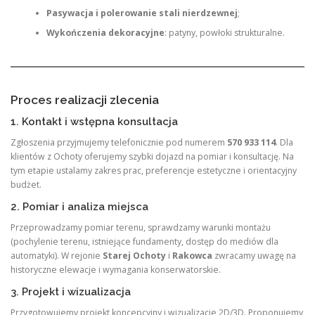
Pasywacja i polerowanie stali nierdzewnej
;
Wykończenia dekoracyjne
: patyny, powłoki strukturalne.
Proces realizacji zlecenia
1. Kontakt i wstępna konsultacja
Zgłoszenia przyjmujemy telefonicznie pod numerem
570 933 114
. Dla
klientów z Ochoty oferujemy szybki dojazd na pomiar i konsultację. Na
tym etapie ustalamy zakres prac, preferencje estetyczne i orientacyjny
budżet.
2. Pomiar i analiza miejsca
Przeprowadzamy pomiar terenu, sprawdzamy warunki montażu
(pochylenie terenu, istniejące fundamenty, dostęp do mediów dla
automatyki). W rejonie
Starej Ochoty
i
Rakowca
zwracamy uwagę na
historyczne elewacje i wymagania konserwatorskie.
3. Projekt i wizualizacja
Przygotowujemy projekt koncepcyjny i wizualizacje 2D/3D. Proponujemy