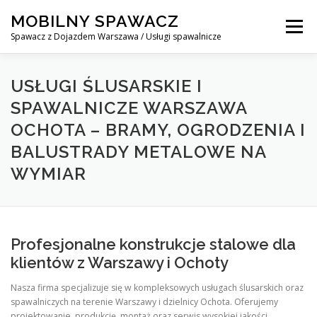
Skip
MOBILNY SPAWACZ
to
Menu
content
Spawacz z Dojazdem Warszawa / Usługi spawalnicze
MOBILNY SPAWACZ WARSZAWA
BLOG
O NAS
USŁUGI ŚLUSARSKIE I
SPAWALNICZE WARSZAWA
OCHOTA – BRAMY, OGRODZENIA I
KONTAKT
BALUSTRADY METALOWE NA
WYMIAR
Profesjonalne konstrukcje stalowe dla
klientów z Warszawy i Ochoty
Nasza firma specjalizuje się w kompleksowych usługach ślusarskich oraz
spawalniczych na terenie Warszawy i dzielnicy Ochota. Oferujemy
projektowanie, produkcję, montaż oraz serwis wysokiej jakości