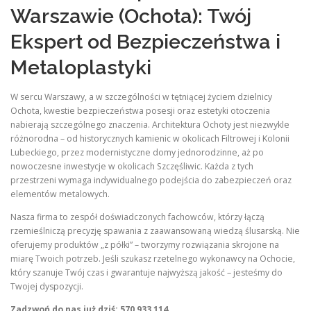
Warszawie (Ochota): Twój
Ekspert od Bezpieczeństwa i
Metaloplastyki
W sercu Warszawy, a w szczególności w tętniącej życiem dzielnicy
Ochota, kwestie bezpieczeństwa posesji oraz estetyki otoczenia
nabierają szczególnego znaczenia. Architektura Ochoty jest niezwykle
różnorodna – od historycznych kamienic w okolicach Filtrowej i Kolonii
Lubeckiego, przez modernistyczne domy jednorodzinne, aż po
nowoczesne inwestycje w okolicach Szczęśliwic. Każda z tych
przestrzeni wymaga indywidualnego podejścia do zabezpieczeń oraz
elementów metalowych.
Nasza firma to zespół doświadczonych fachowców, którzy łączą
rzemieślniczą precyzję spawania z zaawansowaną wiedzą ślusarską. Nie
oferujemy produktów „z półki” – tworzymy rozwiązania skrojone na
miarę Twoich potrzeb. Jeśli szukasz rzetelnego wykonawcy na Ochocie,
który szanuje Twój czas i gwarantuje najwyższą jakość – jesteśmy do
Twojej dyspozycji.
Zadzwoń do nas już dziś: 570 933 114.