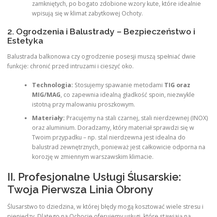
zamkniętych, po bogato zdobione wzory kute, które idealnie
wpisują się w klimat zabytkowej Ochoty.
2. Ogrodzenia i Balustrady – Bezpieczeństwo i
Estetyka
Balustrada balkonowa czy ogrodzenie posesji muszą spełniać dwie
funkcje: chronić przed intruzami i cieszyć oko.
Technologia:
Stosujemy spawanie metodami
TIG oraz
MIG/MAG
, co zapewnia idealną gładkość spoin, niezwykle
istotną przy malowaniu proszkowym.
Materiały:
Pracujemy na stali czarnej, stali nierdzewnej (INOX)
oraz aluminium. Doradzamy, który materiał sprawdzi się w
Twoim przypadku – np. stal nierdzewna jest idealna do
balustrad zewnętrznych, ponieważ jest całkowicie odporna na
korozję w zmiennym warszawskim klimacie.
II. Profesjonalne Usługi Ślusarskie:
Twoja Pierwsza Linia Obrony
Ślusarstwo to dziedzina, w której błędy mogą kosztować wiele stresu i
pieniędzy. Dlatego na Ochocie oferujemy usługi, które stawiają na