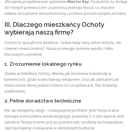
oferujemy projektowanie systemów
Master Key
. Pozwala to na dostęp
do różnych pomieszczeń za pomocą jednego klucza, co znacznie
ułatwia zarządzanie nieruchomością i podnosi poziom bezpieczeństwa.
III. Dlaczego mieszkańcy Ochoty
wybierają naszą firmę?
Ochota to specyficzna dzielnica – ludzie tutaj cenią sobie historię, ale
również nowoczesność. Nasza przewaga rynkowa wynika z kilku
kluczowych czynników:
1. Zrozumienie lokalnego rynku
Znamy architekturę Ochoty. Wiemy, jak montować balustrady w
kamienicach, gdzie ściany bywają nietypowe, oraz jak zabezpieczać
nowoczesne domy jednorodzinne na Szczęśliwicach. Nie działamy
szablonowo.
2. Pełne doradztwo techniczne
Nie sprzedajemy usługi – rozwiązujemy problem. Jeśli Twoja brama
wymaga wzmocnienia konstrukcyjnego, powiemy Ci o tym wprost. Jeśli
zamek w Twojej bramie jest już przestarzały i podatny na manipulacje,
zaproponujemy rozwiązanie w określonym budżecie.