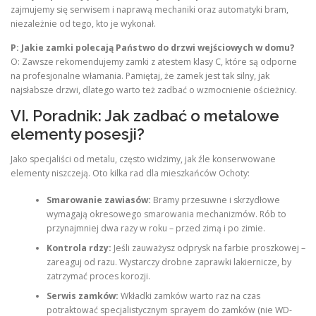
zajmujemy się serwisem i naprawą mechaniki oraz automatyki bram,
niezależnie od tego, kto je wykonał.
P: Jakie zamki polecają Państwo do drzwi wejściowych w domu?
O: Zawsze rekomendujemy zamki z atestem klasy C, które są odporne
na profesjonalne włamania. Pamiętaj, że zamek jest tak silny, jak
najsłabsze drzwi, dlatego warto też zadbać o wzmocnienie ościeżnicy.
VI. Poradnik: Jak zadbać o metalowe
elementy posesji?
Jako specjaliści od metalu, często widzimy, jak źle konserwowane
elementy niszczeją. Oto kilka rad dla mieszkańców Ochoty:
Smarowanie zawiasów:
Bramy przesuwne i skrzydłowe
wymagają okresowego smarowania mechanizmów. Rób to
przynajmniej dwa razy w roku – przed zimą i po zimie.
Kontrola rdzy:
Jeśli zauważysz odprysk na farbie proszkowej –
zareaguj od razu. Wystarczy drobne zaprawki lakiernicze, by
zatrzymać proces korozji.
Serwis zamków:
Wkładki zamków warto raz na czas
potraktować specjalistycznym sprayem do zamków (nie WD-