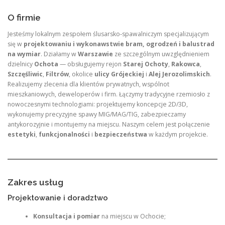
O firmie
Jesteśmy lokalnym zespołem ślusarsko‑spawalniczym specjalizującym
się w
projektowaniu i wykonawstwie bram, ogrodzeń i balustrad
na wymiar
. Działamy w
Warszawie
ze szczególnym uwzględnieniem
dzielnicy
Ochota
— obsługujemy rejon
Starej Ochoty
,
Rakowca
,
Szczęśliwic
,
Filtrów
, okolice
ulicy Grójeckiej
i
Alej Jerozolimskich
.
Realizujemy zlecenia dla klientów prywatnych, wspólnot
mieszkaniowych, deweloperów i firm. Łączymy tradycyjne rzemiosło z
nowoczesnymi technologiami: projektujemy koncepcje 2D/3D,
wykonujemy precyzyjne spawy MIG/MAG/TIG, zabezpieczamy
antykorozyjnie i montujemy na miejscu. Naszym celem jest połączenie
estetyki
,
funkcjonalności
i
bezpieczeństwa
w każdym projekcie.
Zakres usług
Projektowanie i doradztwo
Konsultacja i pomiar
na miejscu w Ochocie;