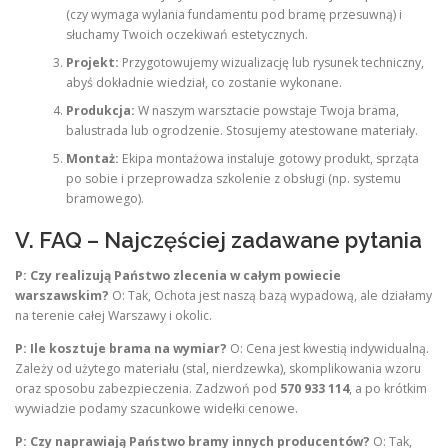
(czy wymaga wylania fundamentu pod bramę przesuwną) i
słuchamy Twoich oczekiwań estetycznych.
Projekt:
Przygotowujemy wizualizację lub rysunek techniczny,
abyś dokładnie wiedział, co zostanie wykonane.
Produkcja:
W naszym warsztacie powstaje Twoja brama,
balustrada lub ogrodzenie. Stosujemy atestowane materiały.
Montaż:
Ekipa montażowa instaluje gotowy produkt, sprząta
po sobie i przeprowadza szkolenie z obsługi (np. systemu
bramowego).
V. FAQ – Najczęściej zadawane pytania
P: Czy realizują Państwo zlecenia w całym powiecie
warszawskim?
O: Tak, Ochota jest naszą bazą wypadową, ale działamy
na terenie całej Warszawy i okolic.
P: Ile kosztuje brama na wymiar?
O: Cena jest kwestią indywidualną.
Zależy od użytego materiału (stal, nierdzewka), skomplikowania wzoru
oraz sposobu zabezpieczenia. Zadzwoń pod
570 933 114
, a po krótkim
wywiadzie podamy szacunkowe widełki cenowe.
P: Czy naprawiają Państwo bramy innych producentów?
O: Tak,