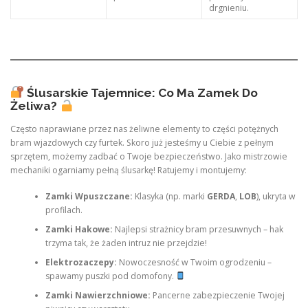
drgnieniu.
Ślusarskie Tajemnice: Co Ma Zamek Do
Żeliwa?
Często naprawiane przez nas żeliwne elementy to części potężnych
bram wjazdowych czy furtek. Skoro już jesteśmy u Ciebie z pełnym
sprzętem, możemy zadbać o Twoje bezpieczeństwo. Jako mistrzowie
mechaniki ogarniamy pełną ślusarkę! Ratujemy i montujemy:
Zamki Wpuszczane:
Klasyka (np. marki
GERDA
,
LOB
), ukryta w
profilach.
Zamki Hakowe:
Najlepsi strażnicy bram przesuwnych – hak
trzyma tak, że żaden intruz nie przejdzie!
Elektrozaczepy:
Nowoczesność w Twoim ogrodzeniu –
spawamy puszki pod domofony.
Zamki Nawierzchniowe:
Pancerne zabezpieczenie Twojej