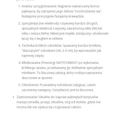
Analiza i przygotowanie: Najpierw nawiercamy końce
pęknięcia, by zatrzymać jego dalsze “rozchodzenie się”.
Następnie precyzyjnie fazujemy krawędzie.
Specjalistyczne elektrody: Używamy bardzo drogich,
specjalnych elektrod z wysoką zawartością niklu (Ni) lub
niklu i żelaza (NiFe). Nikiel jest miękki, elastyczny i doskonale
łączy się z węglem w żeliwie.
Technika krótkich odcinków: Spawamy bardzo krótkimi,
“skaczącymi” odcinkami (ok. 2-3 cm), by wprowadzić jak
najmniej ciepła.
Młotkowanie (Peening): NATYCHMIAST po wykonaniu
krótkiego spawu, przekuwamy go delikatnie specjalnym
młotkiem. To kluczowy zabieg, który rozbija naprężenia
skurczowe w spoinie.
Chłodzenie: Pozwalamy odcinkowi ostygnąć, zanim
zaczniemy następny. Cierpliwość jest tu kluczowa.
Zastosowanie: Idealne do napraw pękniętych korpusów
maszyn (imadła, prasy), obudów, nóg od stołów, gdzie nie
można lub nie opłaca się rozgrzewać całości.