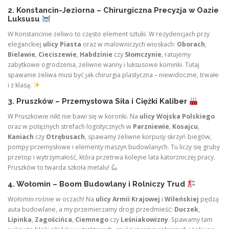
2. Konstancin-Jeziorna – Chirurgiczna Precyzja w Oazie
Luksusu
W Konstancinie żeliwo to często element sztuki. W rezydencjach przy
eleganckiej
ulicy Piasta
oraz w malowniczych wioskach:
Oborach
,
Bielawie
,
Cieciszewie
,
Habdzinie
czy
Słomczynie
, ratujemy
zabytkowe ogrodzenia, żeliwne wanny i luksusowe kominki. Tutaj
spawanie żeliwa musi być jak chirurgia plastyczna – niewidoczne, trwałe
i z klasą.
3. Pruszków – Przemysłowa Siła i Ciężki Kaliber
W Pruszkowie nikt nie bawi się w koronki. Na
ulicy Wojska Polskiego
oraz w potężnych strefach logistycznych w
Parzniewie
,
Kosajcu
,
Kaniach
czy
Otrębusach
, spawamy żeliwne korpusy skrzyń biegów,
pompy przemysłowe i elementy maszyn budowlanych. Tu liczy się gruby
przetop i wytrzymałość, która przetrwa kolejne lata katorżniczej pracy.
Pruszków to twarda szkoła metalu!
4. Wołomin – Boom Budowlany i Rolniczy Trud
Wołomin rośnie w oczach! Na
ulicy Armii Krajowej
i
Wileńskiej
pędzą
auta budowlane, a my przemierzamy drogi przedmieść:
Duczek
,
Lipinka
,
Zagościńca
,
Ciemnego
czy
Leśniakowizny
. Spawamy tam