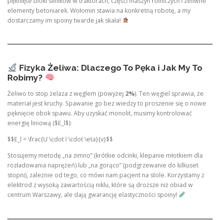
pęknięte bloki silników w traktorach, części maszyn rolniczych i żeliwne
elementy betoniarek. Wołomin stawia na konkretną robotę, a my
dostarczamy im spoiny twarde jak skała!
Fizyka Żeliwa: Dlaczego To Pęka i Jak My To
Robimy?
Żeliwo to stop żelaza z węglem (powyżej
2%
). Ten węgiel sprawia, że
materiał jest kruchy. Spawanie go bez wiedzy to proszenie się o nowe
pęknięcie obok spawu. Aby uzyskać monolit, musimy kontrolować
energię liniową ($E_l$):
$$E_l = \frac{U \cdot I \cdot \eta}{v}$$
Stosujemy metodę „na zimno” (krótkie odcinki, klepanie młotkiem dla
rozładowania naprężeń) lub „na gorąco” (podgrzewanie do kilkuset
stopni), zależnie od tego, co mówi nam pacjent na stole. Korzystamy z
elektrod z wysoką zawartością niklu, które są droższe niż obiad w
centrum Warszawy, ale dają gwarancję elastyczności spoiny!