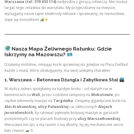
Warszawa (tel: 570 933 114)
nadjeżdża z gorącą odsieczą. Nie musisz
targać tego żelastwa do warsztatu. My przyjeżdżamy na miejsce,
wyciągamy nasze tajne elektrody niklowe i sprawiamy, że niemożliwe
staje się monolitem!
Nasza Mapa Żeliwnego Ratunku: Gdzie
Iskrzymy na Mazowszu?
Działamy mobilnie, omijając korki sprawniej niż gołębie na Placu Defilad.
Każde z miast, które obsługujemy, ma swój unikalny charakter:
1. Warszawa – Betonowa Dżungla i Zabytkowa Stal
W stolicy żeliwo spotykamy na każdym kroku – od starych rur w
kamienicach na
Woli
, przez ozdobne lampiony na
Mokotowie
, po
ciężkie elementy maszyn na
Targówku
. Omijamy gigantyczne korki na
Alei Krakowskiej
,
ulicy Puławskiej
i w zatłoczonych
Alejach
Jerozolimskich
, by ratować pęknięte korpusy maszyn w garażach
podziemnych czy na placach budowy przy
ulicy Marszałkowskiej
.
Warszawa nie śpi, a my razem z nią dbamy, by jej mechaniczne serce
biło równo!