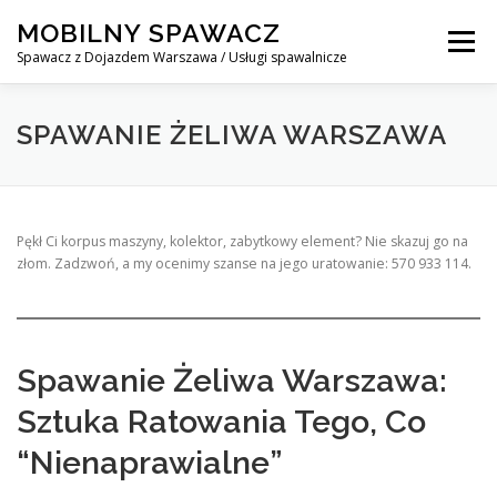
Skip
MOBILNY SPAWACZ
to
Menu
content
Spawacz z Dojazdem Warszawa / Usługi spawalnicze
MOBILNY SPAWACZ WARSZAWA
BLOG
O NAS
SPAWANIE ŻELIWA WARSZAWA
KONTAKT
Pękł Ci korpus maszyny, kolektor, zabytkowy element? Nie skazuj go na
złom. Zadzwoń, a my ocenimy szanse na jego uratowanie: 570 933 114.
Spawanie Żeliwa Warszawa:
Sztuka Ratowania Tego, Co
“Nienaprawialne”