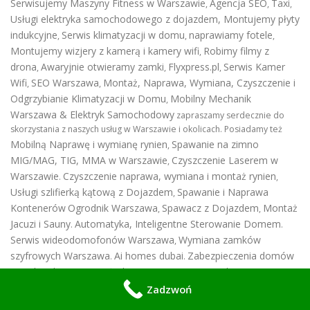
Serwisujemy Maszyny Fitness w Warszawie
Agencja SEO
Taxi
,
,
,
Usługi elektryka samochodowego z dojazdem
,
Montujemy płyty
indukcyjne
Serwis klimatyzacji w domu
naprawiamy fotele
,
,
,
Montujemy wizjery z kamerą i kamery wifi
Robimy filmy z
,
drona
Awaryjnie otwieramy zamki
Flyxpress.pl
Serwis Kamer
,
,
,
Wifi
SEO Warszawa
Montaż, Naprawa, Wymiana, Czyszczenie i
,
,
Odgrzybianie Klimatyzacji w Domu
Mobilny Mechanik
,
Warszawa & Elektryk Samochodowy
zapraszamy serdecznie do
skorzystania z naszych usług w Warszawie i okolicach. Posiadamy też
Mobilną Naprawę i wymianę rynien
Spawanie na zimno
,
MIG/MAG, TIG, MMA w Warszawie
Czyszczenie Laserem w
,
Warszawie
Czyszczenie naprawa, wymiana i montaż rynien
.
,
Usługi szlifierką kątową z Dojazdem
Spawanie i Naprawa
,
Kontenerów
Ogrodnik Warszawa
Spawacz z Dojazdem
Montaż
,
,
Jacuzi i Sauny
Automatyka, Inteligentne Sterowanie Domem
.
.
Serwis wideodomofonów Warszawa
Wymiana zamków
,
szyfrowych Warszawa
Ai homes dubai
Zabezpieczenia domów
.
.
Przed Dzikami
Montaż okapu Warszawa
Zarządzanie
,
.
nieruchomościami luksusowymi
Zabezpieczenia Przed Ptakami
Zadzwoń
,
,
Serwis Maszyn Fitness
Odgrzybianie Klimatyzacji
Montaż i
,
,