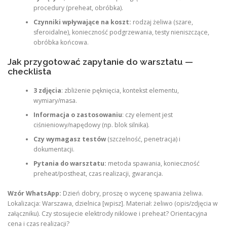
procedury (preheat, obróbka).
Czynniki wpływające na koszt:
rodzaj żeliwa (szare,
sferoidalne), konieczność podgrzewania, testy nieniszczące,
obróbka końcowa.
Jak przygotować zapytanie do warsztatu —
checklista
3 zdjęcia
: zbliżenie pęknięcia, kontekst elementu,
wymiary/masa.
Informacja o zastosowaniu
: czy element jest
ciśnieniowy/napędowy (np. blok silnika).
Czy wymagasz testów
(szczelność, penetracja) i
dokumentacji.
Pytania do warsztatu:
metoda spawania, konieczność
preheat/postheat, czas realizacji, gwarancja.
Wzór WhatsApp:
Dzień dobry, proszę o wycenę spawania żeliwa.
Lokalizacja: Warszawa, dzielnica [wpisz]. Materiał: żeliwo (opis/zdjęcia w
załączniku). Czy stosujecie elektrody niklowe i preheat? Orientacyjna
cena i czas realizacji?