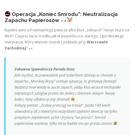
Operacja „Koniec Smrodu”: Neutralizacja
Zapachu Papierosów
Kupiłeś auto od namiętnego palacza albo ktoś „zakopcił” Twoje biuro na
Woli? Czujesz się w środku jak w popielniczce starego, zgorzkniałego
marynarza, który właśnie zszedł z pokładu przy
Warszawie
Zachodniej
?
Zabawna Spawalnicza Porada Dnia:
Jeśli myślisz, że powieszenie pod lusterkiem dziesięciu choinek o
zapachu „Morskiej Bryzy” uratuje sytuację, to gratuluję fantazji!
Będziesz miał wtedy w aucie zapach, jakby ktoś wrzucił niedopałki
najtańszych szlugów prosto do słoika z dżemem leśnym Twojej
babci. Istny olfaktoryczny dramat!
Kolejny patent: „Zrobię przeciąg na trasie!”. Jazda 140 km/h
obwodnicą S8 z otwartymi wszystkimi szybami skończy się tylko
potężnym zapaleniem ucha i fryzurą “na piorun”. Smród
papierosów zostanie, tylko teraz będzie mu po prostu zimno!