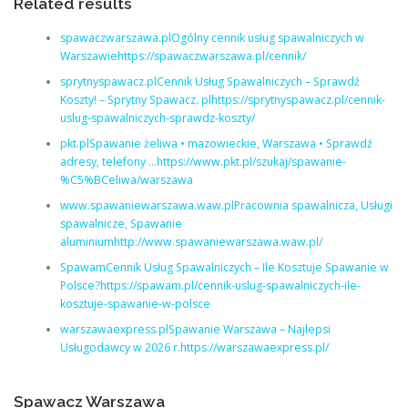
Related results
spawaczwarszawa.plOgólny cennik usług spawalniczych w
Warszawiehttps://spawaczwarszawa.pl/cennik/
sprytnyspawacz.plCennik Usług Spawalniczych – Sprawdź
Koszty! – Sprytny Spawacz. plhttps://sprytnyspawacz.pl/cennik-
uslug-spawalniczych-sprawdz-koszty/
pkt.plSpawanie żeliwa • mazowieckie, Warszawa • Sprawdź
adresy, telefony …https://www.pkt.pl/szukaj/spawanie-
%C5%BCeliwa/warszawa
www.spawaniewarszawa.waw.plPracownia spawalnicza, Usługi
spawalnicze, Spawanie
aluminiumhttp://www.spawaniewarszawa.waw.pl/
SpawamCennik Usług Spawalniczych – Ile Kosztuje Spawanie w
Polsce?https://spawam.pl/cennik-uslug-spawalniczych-ile-
kosztuje-spawanie-w-polsce
warszawaexpress.plSpawanie Warszawa – Najlepsi
Usługodawcy w 2026 r.https://warszawaexpress.pl/
Spawacz Warszawa