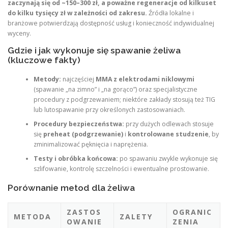
zaczynają się od ~150–300 zł, a poważne regeneracje od kilkuset
do kilku tysięcy zł w zależności od zakresu.
Źródła lokalne i
branżowe potwierdzają dostępność usług i konieczność indywidualnej
wyceny.
Gdzie i jak wykonuje się spawanie żeliwa
(kluczowe fakty)
Metody:
najczęściej
MMA z elektrodami niklowymi
(spawanie „na zimno” i „na gorąco”) oraz specjalistyczne
procedury z podgrzewaniem; niektóre zakłady stosują też TIG
lub lutospawanie przy określonych zastosowaniach.
Procedury bezpieczeństwa:
przy dużych odlewach stosuje
się
preheat (podgrzewanie)
i
kontrolowane studzenie
, by
zminimalizować pęknięcia i naprężenia.
Testy i obróbka końcowa:
po spawaniu zwykle wykonuje się
szlifowanie, kontrolę szczelności i ewentualne prostowanie.
Porównanie metod dla żeliwa
ZASTOS
OGRANIC
METODA
ZALETY
OWANIE
ZENIA