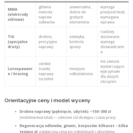
główna
uniwersalna;
wymaga
MMA
metoda
dobre do
pre/post‑heat;
(elektrody
napraw
grubych
wymagana
niklowe)
odlewów
elementów
wprawa.
rzadziej
TIG
drobne,
estetyka,
stosowane;
(specjalne
precyzyjne
kontrola
wymaga
druty)
naprawy
spoiny
doświadczeni
a.
nie zawsze
cienkie
wystarczająco
Lutospawani
ścianki,
mniejsze
wytrzymałe
e / brazing
naprawy
odkształcenia
dla dużych
szczelne
obciążeń.
Orientacyjne ceny i model wyceny
Drobne naprawy (pęknięcie, ubytek)
:
~150–300 zł
(mobilnie/warsztat) — zależnie od dostępu i czasu pracy.
Regeneracja odlewów, głowic, korpusów
:
kilkaset – kilka
tysięcy zł
; ostateczna cena po oględzinach i określeniu