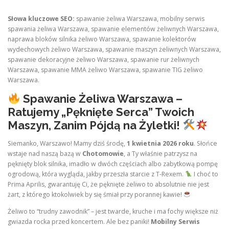
Słowa kluczowe SEO:
spawanie żeliwa Warszawa, mobilny serwis
spawania żeliwa Warszawa, spawanie elementów żeliwnych Warszawa,
naprawa bloków silnika żeliwo Warszawa, spawanie kolektorów
wydechowych żeliwo Warszawa, spawanie maszyn żeliwnych Warszawa,
spawanie dekoracyjne żeliwo Warszawa, spawanie rur żeliwnych
Warszawa, spawanie MMA żeliwo Warszawa, spawanie TIG żeliwo
Warszawa.
Spawanie Żeliwa Warszawa –
Ratujemy „Pęknięte Serca” Twoich
Maszyn, Zanim Pójdą na Żyletki!
Siemanko, Warszawo! Mamy dziś środę,
1 kwietnia 2026 roku
. Słońce
wstaje nad naszą bazą w
Chotomowie
, a Ty właśnie patrzysz na
pęknięty blok silnika, imadło w dwóch częściach albo zabytkową pompę
ogrodową, która wygląda, jakby przeszła starcie z T-Rexem.
I choć to
Prima Aprilis, gwarantuję Ci, że pęknięte żeliwo to absolutnie nie jest
żart, z którego ktokolwiek by się śmiał przy porannej kawie!
Żeliwo to “trudny zawodnik” – jest twarde, kruche i ma fochy większe niż
gwiazda rocka przed koncertem. Ale bez paniki!
Mobilny Serwis