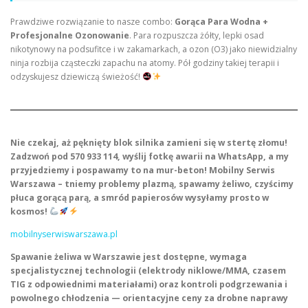
Prawdziwe rozwiązanie to nasze combo:
Gorąca Para Wodna +
Profesjonalne Ozonowanie
. Para rozpuszcza żółty, lepki osad
nikotynowy na podsufitce i w zakamarkach, a ozon (O3) jako niewidzialny
ninja rozbija cząsteczki zapachu na atomy. Pół godziny takiej terapii i
odzyskujesz dziewiczą świeżość!
Nie czekaj, aż pęknięty blok silnika zamieni się w stertę złomu!
Zadzwoń pod 570 933 114, wyślij fotkę awarii na WhatsApp, a my
przyjedziemy i pospawamy to na mur-beton! Mobilny Serwis
Warszawa – tniemy problemy plazmą, spawamy żeliwo, czyścimy
płuca gorącą parą, a smród papierosów wysyłamy prosto w
kosmos!
mobilnyserwiswarszawa.pl
Spawanie żeliwa w Warszawie jest dostępne, wymaga
specjalistycznej technologii (elektrody niklowe/MMA, czasem
TIG z odpowiednimi materiałami) oraz kontroli podgrzewania i
powolnego chłodzenia — orientacyjne ceny za drobne naprawy