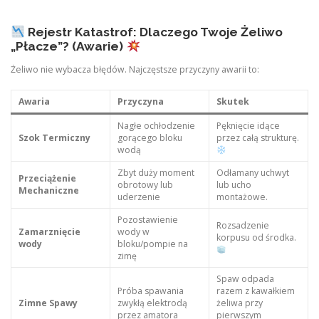
Rejestr Katastrof: Dlaczego Twoje Żeliwo
„Płacze”? (Awarie)
Żeliwo nie wybacza błędów. Najczęstsze przyczyny awarii to:
Awaria
Przyczyna
Skutek
Nagłe ochłodzenie
Pęknięcie idące
Szok Termiczny
gorącego bloku
przez całą strukturę.
wodą
Zbyt duży moment
Odłamany uchwyt
Przeciążenie
obrotowy lub
lub ucho
Mechaniczne
uderzenie
montażowe.
Pozostawienie
Rozsadzenie
Zamarznięcie
wody w
korpusu od środka.
wody
bloku/pompie na
zimę
Spaw odpada
Próba spawania
razem z kawałkiem
Zimne Spawy
zwykłą elektrodą
żeliwa przy
przez amatora
pierwszym