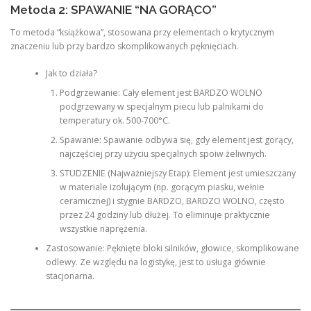
Metoda 2: SPAWANIE “NA GORĄCO”
To metoda “książkowa”, stosowana przy elementach o krytycznym
znaczeniu lub przy bardzo skomplikowanych pęknięciach.
Jak to działa?
Podgrzewanie: Cały element jest BARDZO WOLNO
podgrzewany w specjalnym piecu lub palnikami do
temperatury ok. 500-700°C.
Spawanie: Spawanie odbywa się, gdy element jest gorący,
najczęściej przy użyciu specjalnych spoiw żeliwnych.
STUDZENIE (Najważniejszy Etap): Element jest umieszczany
w materiale izolującym (np. gorącym piasku, wełnie
ceramicznej) i stygnie BARDZO, BARDZO WOLNO, często
przez 24 godziny lub dłużej. To eliminuje praktycznie
wszystkie naprężenia.
Zastosowanie: Pęknięte bloki silników, głowice, skomplikowane
odlewy. Ze względu na logistykę, jest to usługa głównie
stacjonarna.