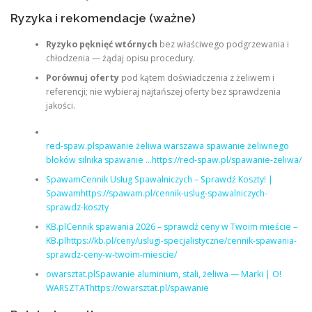
Ryzyka i rekomendacje (ważne)
Ryzyko pęknięć wtórnych
bez właściwego podgrzewania i
chłodzenia — żądaj opisu procedury.
Porównuj oferty
pod kątem doświadczenia z żeliwem i
referencji; nie wybieraj najtańszej oferty bez sprawdzenia
jakości.
red-spaw.plspawanie żeliwa warszawa spawanie żeliwnego
bloków silnika spawanie …https://red-spaw.pl/spawanie-zeliwa/
SpawamCennik Usług Spawalniczych – Sprawdź Koszty! |
Spawamhttps://spawam.pl/cennik-uslug-spawalniczych-
sprawdz-koszty
KB.plCennik spawania 2026 – sprawdź ceny w Twoim mieście –
KB.plhttps://kb.pl/ceny/uslugi-specjalistyczne/cennik-spawania-
sprawdz-ceny-w-twoim-miescie/
owarsztat.plSpawanie aluminium, stali, żeliwa — Marki | O!
WARSZTAThttps://owarsztat.pl/spawanie