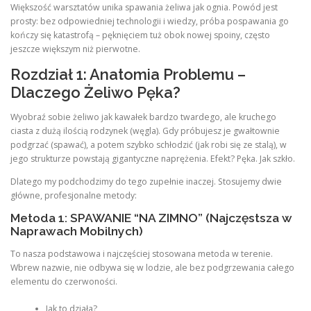
Większość warsztatów unika spawania żeliwa jak ognia. Powód jest
prosty: bez odpowiedniej technologii i wiedzy, próba pospawania go
kończy się katastrofą – pęknięciem tuż obok nowej spoiny, często
jeszcze większym niż pierwotne.
Rozdział 1: Anatomia Problemu –
Dlaczego Żeliwo Pęka?
Wyobraź sobie żeliwo jak kawałek bardzo twardego, ale kruchego
ciasta z dużą ilością rodzynek (węgla). Gdy próbujesz je gwałtownie
podgrzać (spawać), a potem szybko schłodzić (jak robi się ze stalą), w
jego strukturze powstają gigantyczne naprężenia. Efekt? Pęka. Jak szkło.
Dlatego my podchodzimy do tego zupełnie inaczej. Stosujemy dwie
główne, profesjonalne metody:
Metoda 1: SPAWANIE “NA ZIMNO” (Najczęstsza w
Naprawach Mobilnych)
To nasza podstawowa i najczęściej stosowana metoda w terenie.
Wbrew nazwie, nie odbywa się w lodzie, ale bez podgrzewania całego
elementu do czerwoności.
Jak to działa?