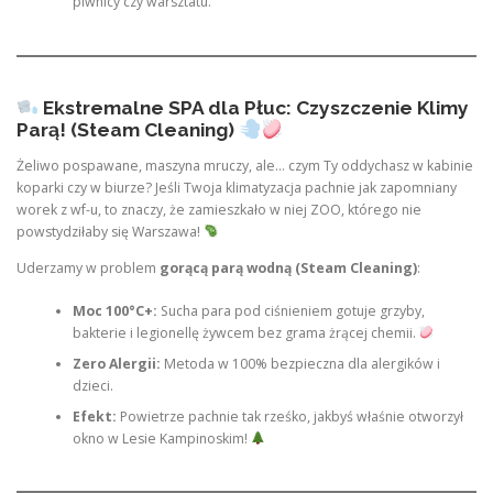
piwnicy czy warsztatu.
Ekstremalne SPA dla Płuc: Czyszczenie Klimy
Parą! (Steam Cleaning)
Żeliwo pospawane, maszyna mruczy, ale… czym Ty oddychasz w kabinie
koparki czy w biurze? Jeśli Twoja klimatyzacja pachnie jak zapomniany
worek z wf-u, to znaczy, że zamieszkało w niej ZOO, którego nie
powstydziłaby się Warszawa!
Uderzamy w problem
gorącą parą wodną (Steam Cleaning)
:
Moc 100°C+:
Sucha para pod ciśnieniem gotuje grzyby,
bakterie i legionellę żywcem bez grama żrącej chemii.
Zero Alergii:
Metoda w 100% bezpieczna dla alergików i
dzieci.
Efekt:
Powietrze pachnie tak rześko, jakbyś właśnie otworzył
okno w Lesie Kampinoskim!