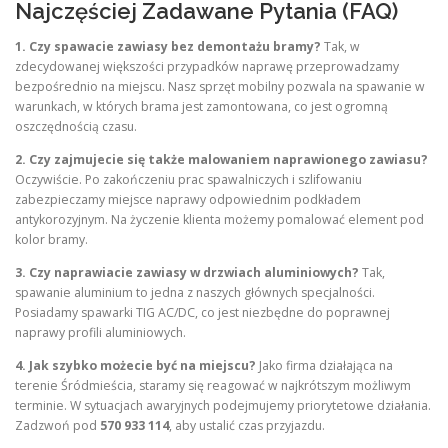
Najczęściej Zadawane Pytania (FAQ)
1. Czy spawacie zawiasy bez demontażu bramy?
Tak, w
zdecydowanej większości przypadków naprawę przeprowadzamy
bezpośrednio na miejscu. Nasz sprzęt mobilny pozwala na spawanie w
warunkach, w których brama jest zamontowana, co jest ogromną
oszczędnością czasu.
2. Czy zajmujecie się także malowaniem naprawionego zawiasu?
Oczywiście. Po zakończeniu prac spawalniczych i szlifowaniu
zabezpieczamy miejsce naprawy odpowiednim podkładem
antykorozyjnym. Na życzenie klienta możemy pomalować element pod
kolor bramy.
3. Czy naprawiacie zawiasy w drzwiach aluminiowych?
Tak,
spawanie aluminium to jedna z naszych głównych specjalności.
Posiadamy spawarki TIG AC/DC, co jest niezbędne do poprawnej
naprawy profili aluminiowych.
4. Jak szybko możecie być na miejscu?
Jako firma działająca na
terenie Śródmieścia, staramy się reagować w najkrótszym możliwym
terminie. W sytuacjach awaryjnych podejmujemy priorytetowe działania.
Zadzwoń pod
570 933 114
, aby ustalić czas przyjazdu.