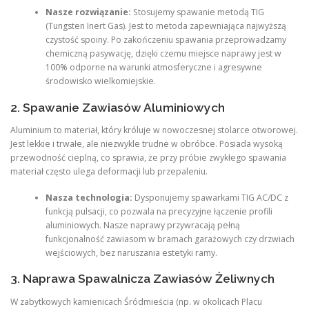
Nasze rozwiązanie:
Stosujemy spawanie metodą TIG
(Tungsten Inert Gas). Jest to metoda zapewniająca najwyższą
czystość spoiny. Po zakończeniu spawania przeprowadzamy
chemiczną pasywację, dzięki czemu miejsce naprawy jest w
100% odporne na warunki atmosferyczne i agresywne
środowisko wielkomiejskie.
2. Spawanie Zawiasów Aluminiowych
Aluminium to materiał, który króluje w nowoczesnej stolarce otworowej.
Jest lekkie i trwałe, ale niezwykle trudne w obróbce. Posiada wysoką
przewodność cieplną, co sprawia, że przy próbie zwykłego spawania
materiał często ulega deformacji lub przepaleniu.
Nasza technologia:
Dysponujemy spawarkami TIG AC/DC z
funkcją pulsacji, co pozwala na precyzyjne łączenie profili
aluminiowych. Nasze naprawy przywracają pełną
funkcjonalność zawiasom w bramach garażowych czy drzwiach
wejściowych, bez naruszania estetyki ramy.
3. Naprawa Spawalnicza Zawiasów Żeliwnych
W zabytkowych kamienicach Śródmieścia (np. w okolicach Placu