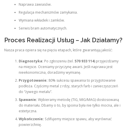
Naprawa zawiasów.
Regulacja mechanizmów zamykania.
Wymiana wkładek i zamków.
Serwis bram automatycznych.
Proces Realizacji Usług – Jak Działamy?
Nasza praca opiera się na pięciu etapach, które gwarantują jakość:
Diagnostyka:
Po zgłoszeniu (tel.
570 933 114
) przyjeżdżamy
na miejsce. Oceniamy przyczynę awarii. Jeśli naprawa jest
nieekonomiczna, doradzimy wymianę.
Przygotowanie:
80% sukcesu spawania to przygotowanie
podłoża. Czyścimy metal z rdzy, starych farb i zanieczyszczeń
do “żywego metalu”.
Spawanie:
Wybieramy metodę (TIG, MIG/MAG) dostosowaną
do materiału. Dbamy o to, by spoina była nie tylko mocna, ale i
estetyczna.
Wykończenie:
Szlifujemy miejsce spawu, aby wyrównać
powierzchnię.