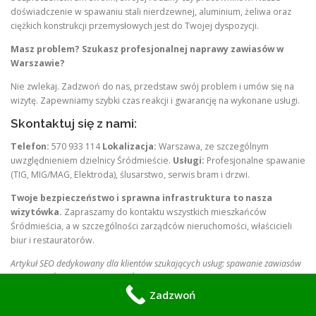
doświadczenie w spawaniu stali nierdzewnej, aluminium, żeliwa oraz
ciężkich konstrukcji przemysłowych jest do Twojej dyspozycji.
Masz problem? Szukasz profesjonalnej naprawy zawiasów w
Warszawie?
Nie zwlekaj. Zadzwoń do nas, przedstaw swój problem i umów się na
wizytę. Zapewniamy szybki czas reakcji i gwarancję na wykonane usługi.
Skontaktuj się z nami:
Telefon:
570 933 114
Lokalizacja:
Warszawa, ze szczególnym
uwzględnieniem dzielnicy Śródmieście.
Usługi:
Profesjonalne spawanie
(TIG, MIG/MAG, Elektroda), ślusarstwo, serwis bram i drzwi.
Twoje bezpieczeństwo i sprawna infrastruktura to nasza
wizytówka.
Zapraszamy do kontaktu wszystkich mieszkańców
Śródmieścia, a w szczególności zarządców nieruchomości, właścicieli
biur i restauratorów.
Artykuł SEO dedykowany dla klientów szukających usług: spawanie zawiasów
Warszawa Śródmieście, ślusarz Śródmieście, naprawa bram metalowych
Warszawa, spawacz aluminium Warszawa, serwis ślusarski Śródmieście,
Zadzwoń
spawanie konstrukcji stalowych Warszawa, naprawa zawiasów inox,