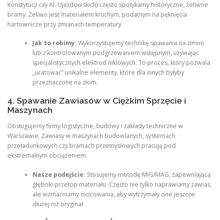
Konstytucji czy Al. Ujazdowskich) często spotykamy historyczne, żeliwne
bramy. Żeliwo jest materiałem kruchym, podatnym na pęknięcia
hartownicze przy zmianach temperatury.
Jak to robimy:
Wykorzystujemy technikę spawania na zimno
lub z kontrolowanym podgrzewaniem wstępnym, używając
specjalistycznych elektrod niklowych. To proces, który pozwala
„uratować” unikalne elementy, które dla innych byłyby
przeznaczone na złom.
4. Spawanie Zawiasów w Ciężkim Sprzęcie i
Maszynach
Obsługujemy firmy logistyczne, budowy i zakłady techniczne w
Warszawie. Zawiasy w maszynach budowlanych, systemach
przeładunkowych czy bramach przemysłowych pracują pod
ekstremalnym obciążeniem.
Nasze podejście:
Stosujemy metodę MIG/MAG, zapewniającą
głęboki przetop materiału. Często nie tylko naprawiamy zawias,
ale wzmacniamy mocowania, aby wytrzymały one jeszcze
dłużej niż oryginał.