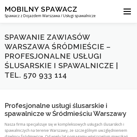
Skip
MOBILNY SPAWACZ
to
Menu
content
Spawacz z Dojazdem Warszawa / Usługi spawalnicze
MOBILNY SPAWACZ WARSZAWA
BLOG
O NAS
SPAWANIE ZAWIASÓW
WARSZAWA ŚRÓDMIEŚCIE –
PROFESJONALNE USŁUGI
KONTAKT
ŚLUSARSKIE I SPAWALNICZE |
TEL. 570 933 114
Profesjonalne usługi ślusarskie i
spawalnicze w Śródmieściu Warszawy
Nasza firma specjalizuje się w kompleksowych usługach ślusarskich i
spawalniczych na terenie Warszawy, ze szczególnym uwzględnieniem
dzielnicy Śródmieście. Od wielu lat pomagamy właścicielom mieszkań,