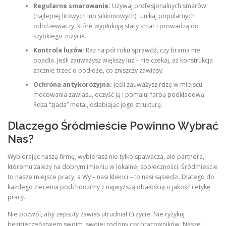
Regularne smarowanie:
Używaj profesjonalnych smarów
(najlepiej litowych lub silikonowych). Unikaj popularnych
odrdzewiaczy, które wypłukują stary smar i prowadzą do
szybkiego zużycia.
Kontrola luzów:
Raz na pół roku sprawdź, czy brama nie
opadła. Jeśli zauważysz większy luz – nie czekaj, aż konstrukcja
zacznie trzeć o podłoże, co zniszczy zawiasy.
Ochrona antykorozyjna:
Jeśli zauważysz rdzę w miejscu
mocowania zawiasu, oczyść ją i pomaluj farbą podkładową.
Rdza “zjada” metal, osłabiając jego strukturę.
Dlaczego Śródmieście Powinno Wybrać
Nas?
Wybierając naszą firmę, wybierasz nie tylko spawacza, ale partnera,
któremu zależy na dobrym imieniu w lokalnej społeczności. Śródmieście
to nasze miejsce pracy, a Wy – nasi klienci – to nasi sąsiedzi. Dlatego do
każdego zlecenia podchodzimy z najwyższą dbałością o jakość i etykę
pracy.
Nie pozwól, aby zepsuty zawias utrudniał Ci życie. Nie ryzykuj
bezpieczeństwem swoim, swojej rodziny czy pracowników. Nasze