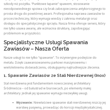
szkody niż pożytku. “Punktowe łapanie” spawem, stosowanie
nieodpowiedniego spoiwa czy brak zabezpieczenia antykorozyjnego to
prosta droga do powtórnej awarii. Profesjonalna naprawa zawiasów to
proces techniczny, który wymaga wiedzy z zakresu metalurgii oraz
dostępu do specjalistycznego sprzętu. Nasza firma oferuje serwis, który
nie tylko usuwa awarię, ale wzmacnia strukturę, zapobiegając
problemom w przyszłości.
Specjalistyczne Usługi Spawania
Zawiasów – Nasza Oferta
Nasze usługi to nie tylko “spawanie”. To inżynieryjne podejście do
metalu. Dzięki zaawansowanemu parkowi maszynowemu i
wieloletniemu doświadczeniu, obsługujemy najtrudniejsze zlecenia.
1. Spawanie Zawiasów ze Stali Nierdzewnej (Inox)
Stal nierdzewna jest fundamentem nowoczesnej architektury
Śródmieścia – od balustrad w biurowcach, po elementy małej
architektury. Jednak jej spawanie wymaga niezwykłej uwagi.
Wyzwanie:
Niewłaściwe spawanie stali nierdzewnej niszczy jej
warstwę pasywną, prowadząc do korozji międzykrystalicznej.