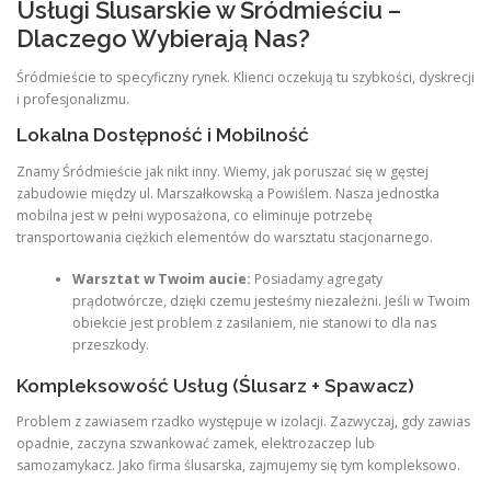
Usługi Ślusarskie w Śródmieściu –
Dlaczego Wybierają Nas?
Śródmieście to specyficzny rynek. Klienci oczekują tu szybkości, dyskrecji
i profesjonalizmu.
Lokalna Dostępność i Mobilność
Znamy Śródmieście jak nikt inny. Wiemy, jak poruszać się w gęstej
zabudowie między ul. Marszałkowską a Powiślem. Nasza jednostka
mobilna jest w pełni wyposażona, co eliminuje potrzebę
transportowania ciężkich elementów do warsztatu stacjonarnego.
Warsztat w Twoim aucie:
Posiadamy agregaty
prądotwórcze, dzięki czemu jesteśmy niezależni. Jeśli w Twoim
obiekcie jest problem z zasilaniem, nie stanowi to dla nas
przeszkody.
Kompleksowość Usług (Ślusarz + Spawacz)
Problem z zawiasem rzadko występuje w izolacji. Zazwyczaj, gdy zawias
opadnie, zaczyna szwankować zamek, elektrozaczep lub
samozamykacz. Jako firma ślusarska, zajmujemy się tym kompleksowo.