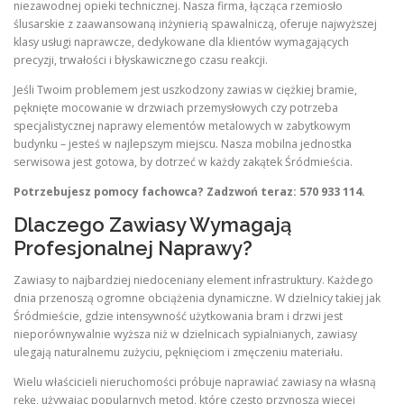
niezawodnej opieki technicznej. Nasza firma, łącząca rzemiosło
ślusarskie z zaawansowaną inżynierią spawalniczą, oferuje najwyższej
klasy usługi naprawcze, dedykowane dla klientów wymagających
precyzji, trwałości i błyskawicznego czasu reakcji.
Jeśli Twoim problemem jest uszkodzony zawias w ciężkiej bramie,
pęknięte mocowanie w drzwiach przemysłowych czy potrzeba
specjalistycznej naprawy elementów metalowych w zabytkowym
budynku – jesteś w najlepszym miejscu. Nasza mobilna jednostka
serwisowa jest gotowa, by dotrzeć w każdy zakątek Śródmieścia.
Potrzebujesz pomocy fachowca? Zadzwoń teraz: 570 933 114.
Dlaczego Zawiasy Wymagają
Profesjonalnej Naprawy?
Zawiasy to najbardziej niedoceniany element infrastruktury. Każdego
dnia przenoszą ogromne obciążenia dynamiczne. W dzielnicy takiej jak
Śródmieście, gdzie intensywność użytkowania bram i drzwi jest
nieporównywalnie wyższa niż w dzielnicach sypialnianych, zawiasy
ulegają naturalnemu zużyciu, pęknięciom i zmęczeniu materiału.
Wielu właścicieli nieruchomości próbuje naprawiać zawiasy na własną
rękę, używając popularnych metod, które często przynoszą więcej