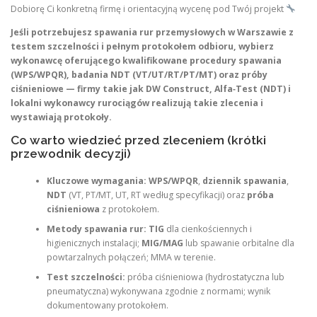
Dobiorę Ci konkretną firmę i orientacyjną wycenę pod Twój projekt
Jeśli potrzebujesz spawania rur przemysłowych w Warszawie z
testem szczelności i pełnym protokołem odbioru, wybierz
wykonawcę oferującego kwalifikowane procedury spawania
(WPS/WPQR), badania NDT (VT/UT/RT/PT/MT) oraz próby
ciśnieniowe — firmy takie jak DW Construct, Alfa‑Test (NDT) i
lokalni wykonawcy rurociągów realizują takie zlecenia i
wystawiają protokoły.
Co warto wiedzieć przed zleceniem (krótki
przewodnik decyzji)
Kluczowe wymagania:
WPS/WPQR
,
dziennik spawania
,
NDT
(VT, PT/MT, UT, RT według specyfikacji) oraz
próba
ciśnieniowa
z protokołem.
Metody spawania rur:
TIG
dla cienkościennych i
higienicznych instalacji;
MIG/MAG
lub spawanie orbitalne dla
powtarzalnych połączeń; MMA w terenie.
Test szczelności:
próba ciśnieniowa (hydrostatyczna lub
pneumatyczna) wykonywana zgodnie z normami; wynik
dokumentowany protokołem.