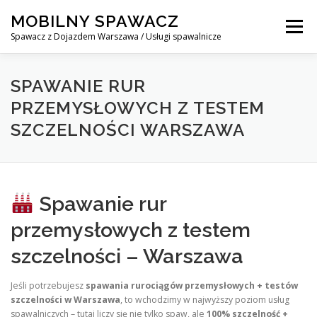
Skip
MOBILNY SPAWACZ
to
Menu
content
Spawacz z Dojazdem Warszawa / Usługi spawalnicze
MOBILNY SPAWACZ WARSZAWA
BLOG
O NAS
SPAWANIE RUR
PRZEMYSŁOWYCH Z TESTEM
SZCZELNOŚCI WARSZAWA
KONTAKT
Spawanie rur
przemysłowych z testem
szczelności – Warszawa
Jeśli potrzebujesz
spawania rurociągów przemysłowych + testów
szczelności w Warszawa
, to wchodzimy w najwyższy poziom usług
spawalniczych – tutaj liczy się nie tylko spaw, ale
100% szczelność +