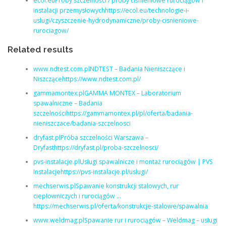
ecol.euPróby szczelności / próby ciśnieniowe rurociągów i
instalacji przemysłowychhttps://ecol.eu/technologie-i-
uslugi/czyszczenie-hydrodynamiczne/proby-cisnieniowe-
rurociagow/
Related results
www.ndtest.com.plNDTEST – Badania Nieniszczące i
Niszczącehttps://www.ndtest.com.pl/
gammamontex.plGAMMA MONTEX – Laboratorium
spawalniczne – Badania
szczelnościhttps://gammamontex.pl/pl/oferta/badania-
nieniszczace/badania-szczelnosci
dryfast.plPróba szczelności Warszawa –
Dryfasthttps://dryfast.pl/proba-szczelnosci/
pvs-instalacje.plUsługi spawalnicze i montaż rurociągów | PVS
Instalacjehttps://pvs-instalacje.pl/uslugi/
mechserwis.plSpawanie konstrukcji stalowych, rur
ciepłowniczych i rurociągów …
https://mechserwis.pl/oferta/konstrukcje-stalowe/spawalnia
www.weldmag.plSpawanie rur i rurociągów – Weldmag – usługi