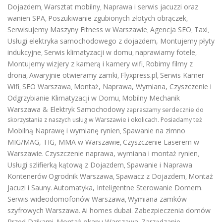
Dojazdem
Warsztat mobilny
Naprawa i serwis jacuzzi oraz
,
,
wanien SPA
Poszukiwanie zgubionych złotych obrączek
,
,
Serwisujemy Maszyny Fitness w Warszawie
Agencja SEO
Taxi
,
,
,
Usługi elektryka samochodowego z dojazdem
,
Montujemy płyty
indukcyjne
Serwis klimatyzacji w domu
naprawiamy fotele
,
,
,
Montujemy wizjery z kamerą i kamery wifi
Robimy filmy z
,
drona
Awaryjnie otwieramy zamki
Flyxpress.pl
Serwis Kamer
,
,
,
Wifi
SEO Warszawa
Montaż, Naprawa, Wymiana, Czyszczenie i
,
,
Odgrzybianie Klimatyzacji w Domu
Mobilny Mechanik
,
Warszawa & Elektryk Samochodowy
zapraszamy serdecznie do
skorzystania z naszych usług w Warszawie i okolicach. Posiadamy też
Mobilną Naprawę i wymianę rynien
Spawanie na zimno
,
MIG/MAG, TIG, MMA w Warszawie
Czyszczenie Laserem w
,
Warszawie
Czyszczenie naprawa, wymiana i montaż rynien
.
,
Usługi szlifierką kątową z Dojazdem
Spawanie i Naprawa
,
Kontenerów
Ogrodnik Warszawa
Spawacz z Dojazdem
Montaż
,
,
Jacuzi i Sauny
Automatyka, Inteligentne Sterowanie Domem
.
.
Serwis wideodomofonów Warszawa
Wymiana zamków
,
szyfrowych Warszawa
Ai homes dubai
Zabezpieczenia domów
.
.
Przed Dzikami
Montaż okapu Warszawa
Zarządzanie