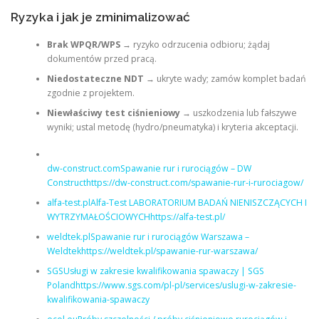
Ryzyka i jak je zminimalizować
Brak WPQR/WPS
→ ryzyko odrzucenia odbioru; żądaj
dokumentów przed pracą.
Niedostateczne NDT
→ ukryte wady; zamów komplet badań
zgodnie z projektem.
Niewłaściwy test ciśnieniowy
→ uszkodzenia lub fałszywe
wyniki; ustal metodę (hydro/pneumatyka) i kryteria akceptacji.
dw-construct.comSpawanie rur i rurociągów – DW
Constructhttps://dw-construct.com/spawanie-rur-i-rurociagow/
alfa-test.plAlfa-Test LABORATORIUM BADAŃ NIENISZCZĄCYCH I
WYTRZYMAŁOŚCIOWYCHhttps://alfa-test.pl/
weldtek.plSpawanie rur i rurociągów Warszawa –
Weldtekhttps://weldtek.pl/spawanie-rur-warszawa/
SGSUsługi w zakresie kwalifikowania spawaczy | SGS
Polandhttps://www.sgs.com/pl-pl/services/uslugi-w-zakresie-
kwalifikowania-spawaczy