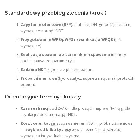
Standardowy przebieg zlecenia (kroki)
Zapytanie ofertowe (RFP):
materiał, DN, grubość, medium,
wymagane normy i NDT.
Przygotowanie WPS/pWPS i kwalifikacja WPQR
(jeśli
wymagane).
Realizacja spawania z dziennikiem spawania
(numery
spoin, spawacze, parametry).
Badania NDT
zgodnie z planem badań.
Próba ciśnieniowa
(hydrostatyczna/pneumatyczna) i protokół
odbioru.
Orientacyjne terminy i koszty
Czas realizacji:
od 2–7 dni dla prostych napraw; 1–4 tyg. dla
instalacji z dokumentacją i NDT.
Koszt orientacyjny:
spawanie rur i NDT + próba ciśnieniowa
—
zwykle od kilku tysięcy zł
w zależności od zakresu;
wymagana indywidualna wycena.