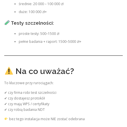
średnie: 20 000 – 100 000 zł
duże: 100 000 zł+
Testy szczelności:
proste testy: 500–1500 zł
pełne badania + raport: 1500–5000 zł+
Na co uważać?
To kluczowe przy rurociągach:
✔ czy firma robi test szczelności
✔ czy dostajesz protokół
✔ czy mają WPS / certyfikaty
✔ czy robią badania NDT
bez tego instalacja może NIE zostać odebrana