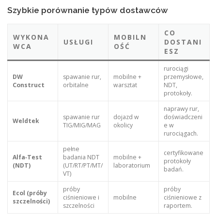
Szybkie porównanie typów dostawców
CO
WYKONA
MOBILN
USŁUGI
DOSTANI
WCA
OŚĆ
ESZ
rurociągi
DW
spawanie rur,
mobilne +
przemysłowe,
Construct
orbitalne
warsztat
NDT,
protokoły.
naprawy rur,
spawanie rur
dojazd w
doświadczeni
Weldtek
TIG/MIG/MAG
okolicy
e w
rurociągach.
pełne
certyfikowane
Alfa‑Test
badania NDT
mobilne +
protokoły
(NDT)
(UT/RT/PT/MT/
laboratorium
badań.
VT)
próby
próby
Ecol (próby
ciśnieniowe i
mobilne
ciśnieniowe z
szczelności)
szczelności
raportem.