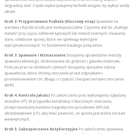
degradacji stali. Często wykorzystujemy techniki wizyjne, by wykryć wady
ukryte.
Krok 2: Przygotowanie Podłoża (Kluczowy etap)
Spawanie na
warstwę rdzy lub brudu jest niedopuszczalne. Czyścimy stal do „białego
metalu” przy użyciu szlifierek kątowych lub metod ściernych. Usuwamy
stare, osłabione spoiny, które nie spełniają wymogów
wytrzymałościowych. To fundament trwałego połączenia.
Krok 3: Spawanie i Wzmacnianie
Stosujemy sprawdzone metody
spawania łukowego, dostosowane do grubości i gatunku materiału.
Podczas prac na obiektach czynnych stosujemy specjalne osłony
spawalnicze, które chronią otoczenie przed odpryskami i
promieniowaniem UV, dbając o czystość i bezpieczeństwo otoczenia
(BHP).
Krok 4: Kontrola Jakości
Po zakończeniu prac wykonujemy oględziny
wizualne (VT). W przypadku konstrukcji o kluczowym znaczeniu,
przeprowadzamy badania magnetyczno-proszkowe (MT) lub
ultradźwiękowe (UT), aby mieć pewność, że spoina jest wolna od wad
wewnętrznych.
Krok 5: Zabezpieczenie Antykorozyjne
Po zakończeniu spawania,