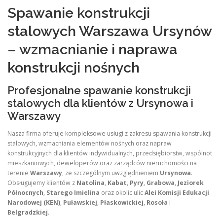
Spawanie konstrukcji
stalowych Warszawa Ursynów
– wzmacnianie i naprawa
konstrukcji nośnych
Profesjonalne spawanie konstrukcji
stalowych dla klientów z Ursynowa i
Warszawy
Nasza firma oferuje kompleksowe usługi z zakresu spawania konstrukcji
stalowych, wzmacniania elementów nośnych oraz napraw
konstrukcyjnych dla klientów indywidualnych, przedsiębiorstw, wspólnot
mieszkaniowych, deweloperów oraz zarządców nieruchomości na
terenie
Warszawy
, ze szczególnym uwzględnieniem
Ursynowa
.
Obsługujemy klientów z
Natolina
,
Kabat
,
Pyry
,
Grabowa
,
Jeziorek
Północnych
,
Starego Imielina
oraz okolic ulic
Alei Komisji Edukacji
Narodowej (KEN)
,
Puławskiej
,
Płaskowickiej
,
Rosoła
i
Belgradzkiej
.