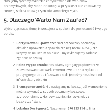
stosujemy systemy malarskie certyfikowane dla warunków
przemysłowych, aby zapobiec korozji w przyszłości. Nie zostawiamy
surowej stali na pastwę czynników atmosferycznych.
5. Dlaczego Warto Nam Zaufać?
Wybierając naszą firmę, inwestujesz w spokój i długowieczność Twojego
obiektu.
Certyfikowani Spawacze:
Nasi pracownicy posiadają
aktualne uprawnienia spawalnicze (wg norm EN/ISO). Nie
uczymy się na Twoim obiekcie – my wykonujemy zadanie
zgodnie ze sztuką.
Pełne Wyposażenie:
Posiadamy agregaty prądotwórcze,
zaawansowane spawarki inwertorowe oraz narzędzia do
precyzyjnego cięcia i fazowania stali. Jesteśmy niezależni od
infrastruktury obiektu.
Transparentność:
Nie naciągamy na koszty. Jeśli wzmocnienie
można wykonać w sposób optymalny kosztowo,
zaproponujemy takie rozwiązanie, nie rezygnując z
bezpieczeństwa.
Lokalna Dostępność:
Nasz numer
570 933 114
to linia