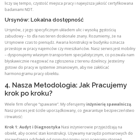
liczy się tempo, czystość miejsca pracy i najwyższa jakość certyfikowana
badaniami NDT.
Ursynów: Lokalna dostępność
Ursynów, z jego specyficznym układem ulic i wysoką gęstością
zabudowy – to dla nas teren doskonale znany. Rozumiemy, że na
Ursynowie czas to pieniądz. Awaria konstrukcji w budynku oznacza
przestoje w pracy najemców czy mieszkańców. Nasz serwis jest mobilny
– dysponujemy własnym transportem specjalistycznym, co pozwala nam
błyskawicznie reagować na zgłoszenia z terenu dzielnicy. Jesteśmy
gotowi do pracy w systemie zmianowym, aby nie zakłócać
harmonogramu pracy obiektu.
4. Nasza Metodologia: Jak Pracujemy
krok po kroku?
Wiele firm oferuje “spawanie”. My oferujemy
inżynierię spawalniczą
.
Nasz proces jest ściśle uporządkowany, co gwarantuje bezpieczeństwo
i trwałość:
Krok 1: Audyt i Diagnostyka
Nasi inżynierowie przyjeżdżają na
obiekt, aby ocenić stan konstrukcji. Używamy narzędzi pomiarowych do
sprawdzenia odchyłek od pionu/poziomu oraz oceniamy stopień