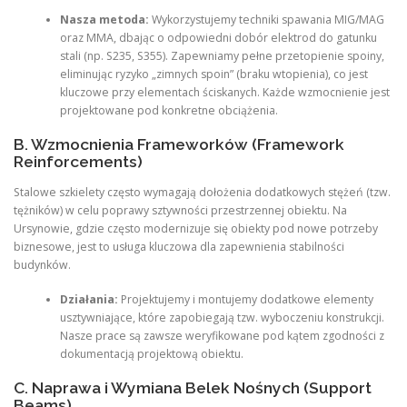
Nasza metoda:
Wykorzystujemy techniki spawania MIG/MAG
oraz MMA, dbając o odpowiedni dobór elektrod do gatunku
stali (np. S235, S355). Zapewniamy pełne przetopienie spoiny,
eliminując ryzyko „zimnych spoin” (braku wtopienia), co jest
kluczowe przy elementach ściskanych. Każde wzmocnienie jest
projektowane pod konkretne obciążenia.
B. Wzmocnienia Frameworków (Framework
Reinforcements)
Stalowe szkielety często wymagają dołożenia dodatkowych stężeń (tzw.
tężników) w celu poprawy sztywności przestrzennej obiektu. Na
Ursynowie, gdzie często modernizuje się obiekty pod nowe potrzeby
biznesowe, jest to usługa kluczowa dla zapewnienia stabilności
budynków.
Działania:
Projektujemy i montujemy dodatkowe elementy
usztywniające, które zapobiegają tzw. wyboczeniu konstrukcji.
Nasze prace są zawsze weryfikowane pod kątem zgodności z
dokumentacją projektową obiektu.
C. Naprawa i Wymiana Belek Nośnych (Support
Beams)