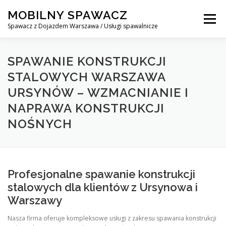
Skip
MOBILNY SPAWACZ
to
Menu
content
Spawacz z Dojazdem Warszawa / Usługi spawalnicze
MOBILNY SPAWACZ WARSZAWA
BLOG
O NAS
SPAWANIE KONSTRUKCJI
STALOWYCH WARSZAWA
URSYNÓW – WZMACNIANIE I
KONTAKT
NAPRAWA KONSTRUKCJI
NOŚNYCH
Profesjonalne spawanie konstrukcji
stalowych dla klientów z Ursynowa i
Warszawy
Nasza firma oferuje kompleksowe usługi z zakresu spawania konstrukcji