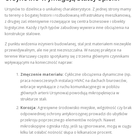
Ursynów to dzielnica o unikalnej charakterystyce. Z jednej strony mamy
tu tereny o bogatej historii i rozbudowaną infrastrukturę mieszkaniową,
z drugiej zaś intensywnie rozwijające się centra biznesowe i obiekty
logistyczne. Każdy z tych typów zabudowy wywiera inne obciążenia na
konstrukcje stalowe.
Z punktu widzenia inżynierii budowlanej, stal jest materiałem niezwykle
przewidywalnym, ale nie jest niezniszczalna. W naszej praktyce na
terenie Warszawy często spotykamy się z trzema głównymi czynnikami
wpływającymi na konieczność napraw:
Zmęczenie materiału:
Cykliczne obciążenia dynamiczne (np.
praca nowoczesnych instalacji HVAC na dachach biurowców,
wibracje wynikające z ruchu komunikacyjnego w pobliżu
głównych arterii Ursynowa) powodują mikropęknięcia w
strukturze stali.
Korozja:
Agresywne środowisko miejskie, wilgotność czy brak
odpowiedniej ochrony antykorozyjnej prowadzi do ubytków
przekroju poprzecznego elementów nośnych. Nawet
mikroskopijne ogniska rdzy, jeśli są ignorowane, mogą w ciągu
kilku lat osłabić nośność słupa o kilkanaście procent.