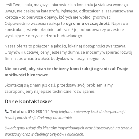
Jeśli Twoja hala, magazyn, biurowiec lub konstrukcja stalowa wymaga
uwagi, nie czekaj na katastrofę. Pęknięcia, odkształcenia, zaawansowana
korozja – to pierwsze objawy, których nie wolno ignorować.
Odpowiednio wczesna reakcja to
ogromna oszczędność
. Naprawa
konstrukcji jest wielokrotnie tańsza niż jej odbudowa czy przestoje
wynikające z decyzji nadzoru budowlanego.
Nasza oferta to połączenie jakości, lokalnej dostępności (Warszawa,
Ursynów) i uczciwej ceny. Jesteśmy dumni, że możemy wspierać rozwój
firm i zapewniać trwałość budynków w naszym regionie.
Nie pozwól, aby stan techniczny konstrukcji ograniczał Twoje
możliwości biznesowe.
Skontaktuj się z nami już dziś, przedstaw swój problem, a my
zaproponujemy najlepsze techniczne rozwiązanie.
Dane kontaktowe:
Telefon:
570 933 114
Twój telefon to pierwszy krok do bezpiecznej i
trwałej konstrukcji. Czekamy na kontakt!
Świadczymy usługi dla klientów indywidualnych oraz biznesowych na terenie
Warszawy oraz w dzielnicy Ursynów i okolicach.