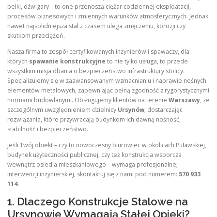
belki, dźwigary – to one przenoszą ciężar codziennej eksploatacji,
procesów biznesowych i zmiennych warunków atmosferycznych. Jednak
nawet najsolidniejsza stal z czasem ulega zmęczeniu, korozji czy
skutkom przeciążeń.
Nasza firma to zespół certyfikowanych inżynierów i spawaczy, dla
których
spawanie konstrukcyjne
to nie tylko usługa, to przede
wszystkim misja dbania o bezpieczeństwo infrastruktury stolicy.
Specjalizujemy się w zaawansowanym wzmacnianiu i naprawie nośnych
elementów metalowych, zapewniając pełną zgodność z rygorystycznymi
normami budowlanymi. Obsługujemy klientów na terenie
Warszawy
, ze
szczególnym uwzględnieniem dzielnicy
Ursynów
, dostarczając
rozwiązania, które przywracają budynkom ich dawną nośność,
stabilność i bezpieczeństwo.
Jeśli Twój obiekt – czy to nowoczesny biurowiec w okolicach Puławskiej,
budynek użyteczności publicznej, czy też konstrukcja wsporcza
wewnątrz osiedla mieszkaniowego – wymaga profesjonalnej
interwencji inżynierskiej, skontaktuj się z nami pod numerem:
570 933
114
.
1. Dlaczego Konstrukcje Stalowe na
Ursynowie Wymagają Stałej Opieki?