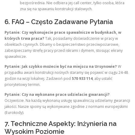
bezpośrednia. Nie odbiera jej call center, tylko osoba, która
zna się na spawaniu konstrukcji stalowych.
6. FAQ – Często Zadawane Pytania
Pytanie: Czy wykonujecie prace spawalnicze w budynkach, w
których trwa praca?
Tak, posiadamy doświadczenie w pracy w
obiektach czynnych. Dbamy o bezpieczeństwo przeciwpożarowe,
zabezpieczamy strefę pracy przed iskrami i dymem, stosując ekrany
spawalnicze.
Pytanie: Jak szybko możecie być na miejscu na Ursynowie?
W
przypadku awarii konstrukcji nośnych staramy się pojawić w ciągu 24-48
godzin na wizji lokalnej. Zadzwoń pod
570 933 114
, aby ustalić
priorytetowy termin.
Pytanie: Czy na wykonane prace udzielacie gwarancji?
Oczywiście. Na każdą wykonaną usługę spawalniczą udzielamy gwarancji
jakości. Nasze spoiny są wykonywane zgodnie z normami europejskimi
(Eurokody).
7. Techniczne Aspekty: Inżynieria na
Wysokim Poziomie