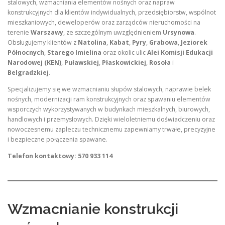
stalowych, wzmacniania elementów nośnych oraz napraw
konstrukcyjnych dla klientów indywidualnych, przedsiębiorstw, wspólnot
mieszkaniowych, deweloperów oraz zarządców nieruchomości na
terenie
Warszawy
, ze szczególnym uwzględnieniem
Ursynowa
.
Obsługujemy klientów z
Natolina
,
Kabat
,
Pyry
,
Grabowa
,
Jeziorek
Północnych
,
Starego Imielina
oraz okolic ulic
Alei Komisji Edukacji
Narodowej (KEN)
,
Puławskiej
,
Płaskowickiej
,
Rosoła
i
Belgradzkiej
.
Specjalizujemy się we wzmacnianiu słupów stalowych, naprawie belek
nośnych, modernizacji ram konstrukcyjnych oraz spawaniu elementów
wsporczych wykorzystywanych w budynkach mieszkalnych, biurowych,
handlowych i przemysłowych. Dzięki wieloletniemu doświadczeniu oraz
nowoczesnemu zapleczu technicznemu zapewniamy trwałe, precyzyjne
i bezpieczne połączenia spawane.
Telefon kontaktowy: 570 933 114
Wzmacnianie konstrukcji