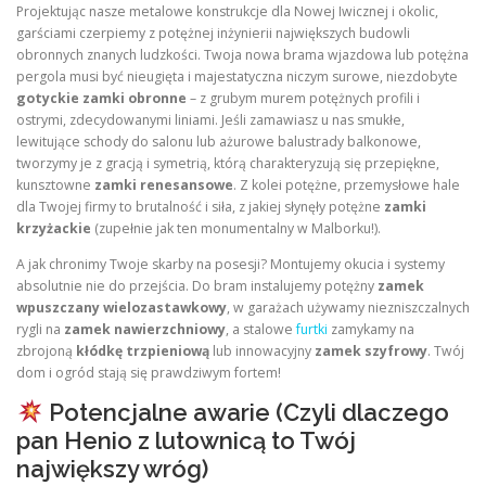
Projektując nasze metalowe konstrukcje dla Nowej Iwicznej i okolic,
garściami czerpiemy z potężnej inżynierii największych budowli
obronnych znanych ludzkości. Twoja nowa brama wjazdowa lub potężna
pergola musi być nieugięta i majestatyczna niczym surowe, niezdobyte
gotyckie zamki obronne
– z grubym murem potężnych profili i
ostrymi, zdecydowanymi liniami. Jeśli zamawiasz u nas smukłe,
lewitujące schody do salonu lub ażurowe balustrady balkonowe,
tworzymy je z gracją i symetrią, którą charakteryzują się przepiękne,
kunsztowne
zamki renesansowe
. Z kolei potężne, przemysłowe hale
dla Twojej firmy to brutalność i siła, z jakiej słynęły potężne
zamki
krzyżackie
(zupełnie jak ten monumentalny w Malborku!).
A jak chronimy Twoje skarby na posesji? Montujemy okucia i systemy
absolutnie nie do przejścia. Do bram instalujemy potężny
zamek
wpuszczany wielozastawkowy
, w garażach używamy niezniszczalnych
rygli na
zamek nawierzchniowy
, a stalowe
furtki
zamykamy na
zbrojoną
kłódkę trzpieniową
lub innowacyjny
zamek szyfrowy
. Twój
dom i ogród stają się prawdziwym fortem!
Potencjalne awarie (Czyli dlaczego
pan Henio z lutownicą to Twój
największy wróg)