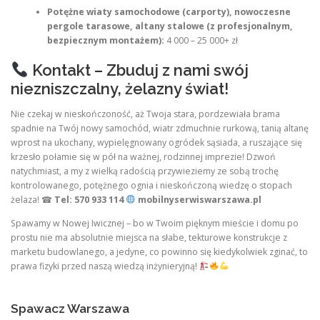
Potężne wiaty samochodowe (carporty), nowoczesne
pergole tarasowe, altany stalowe (z profesjonalnym,
bezpiecznym montażem):
4 000 – 25 000+ zł
Kontakt – Zbuduj z nami swój
niezniszczalny, żelazny świat!
Nie czekaj w nieskończoność, aż Twoja stara, pordzewiała brama
spadnie na Twój nowy samochód, wiatr zdmuchnie rurkową, tanią altanę
wprost na ukochany, wypielęgnowany ogródek sąsiada, a ruszające się
krzesło połamie się w pół na ważnej, rodzinnej imprezie! Dzwoń
natychmiast, a my z wielką radością przywieziemy ze sobą trochę
kontrolowanego, potężnego ognia i nieskończoną wiedzę o stopach
żelaza! ☎
Tel: 570 933 114
mobilnyserwiswarszawa.pl
Spawamy w Nowej Iwicznej – bo w Twoim pięknym mieście i domu po
prostu nie ma absolutnie miejsca na słabe, tekturowe konstrukcje z
marketu budowlanego, a jedyne, co powinno się kiedykolwiek zginać, to
prawa fizyki przed naszą wiedzą inżynieryjną!
Spawacz Warszawa