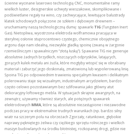
ścienne wycinane laserowo technologią CNC, monumentalne ramy
wielkich luster, designerskie uchwyty wieszakowe, skomplikowane i
podświetlane regały na wino, czy zachwycające, lewitujące balustrady
klatek schodowych połączone ze szkłem i dębowym drewnem –
uruchamiamy naszą technologiczną dumę: spawarki
TIG
(Tungsten Inert
Gas). Nietopliwa, wyostrzona elektroda wolframowa pracująca w
sterylnej osłonie stuprocentowo czystego, chemicznie obojętnego
argonu daje nam idealną, niezwykle gładką spoinę (zwaną w żargonie
rzemieślniczym i spawalniczym “złotą łuską”). Spawanie TIG nie generuje
absolutnie żadnych brzydkich, niszczących odprysków, latających,
gorących kulek metalu ani żużla, które mogłyby wtopić się w obrabiany
materiał i zaburzyć jego doskonałą, zmatowioną lub wypolerowaną linię.
Spoina TIG po odpowiednim trawieniu specjalnym kwasem i delikatnym
polerowaniu staje się wizualnym, industrialnym arcydziełem, bardzo
często celowo pozostawianym bez szlifowania jako główny atut
dekoracyjny loftowego mebla. W sytuacjach skrajnie awaryjnych, na
zewnątrz, używamy również starych, ale potężnych spawarek
elektrodowych
MMA
, które są absolutnie niezastąpione i niezawodne
podczas pracy w ekstremalnie trudnych warunkach (np. bardzo silny
wiatr na szczerym polu na obrzeżach Zgorzały, ratunkowe, głębokie
naprawy pękniętego żeliwa czy ciężkiego sprzętu rolniczego i wielkich
maszyn budowlanych na środku błotnistej, rozkopanej drogi, gdzie nie