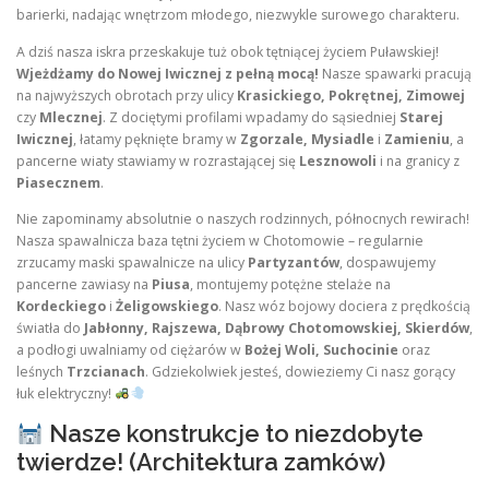
barierki, nadając wnętrzom młodego, niezwykle surowego charakteru.
A dziś nasza iskra przeskakuje tuż obok tętniącej życiem Puławskiej!
Wjeżdżamy do Nowej Iwicznej z pełną mocą!
Nasze spawarki pracują
na najwyższych obrotach przy ulicy
Krasickiego, Pokrętnej, Zimowej
czy
Mlecznej
. Z dociętymi profilami wpadamy do sąsiedniej
Starej
Iwicznej
, łatamy pęknięte bramy w
Zgorzale, Mysiadle
i
Zamieniu
, a
pancerne wiaty stawiamy w rozrastającej się
Lesznowoli
i na granicy z
Piasecznem
.
Nie zapominamy absolutnie o naszych rodzinnych, północnych rewirach!
Nasza spawalnicza baza tętni życiem w Chotomowie – regularnie
zrzucamy maski spawalnicze na ulicy
Partyzantów
, dospawujemy
pancerne zawiasy na
Piusa
, montujemy potężne stelaże na
Kordeckiego
i
Żeligowskiego
. Nasz wóz bojowy dociera z prędkością
światła do
Jabłonny, Rajszewa, Dąbrowy Chotomowskiej, Skierdów
,
a podłogi uwalniamy od ciężarów w
Bożej Woli, Suchocinie
oraz
leśnych
Trzcianach
. Gdziekolwiek jesteś, dowieziemy Ci nasz gorący
łuk elektryczny!
Nasze konstrukcje to niezdobyte
twierdze! (Architektura zamków)