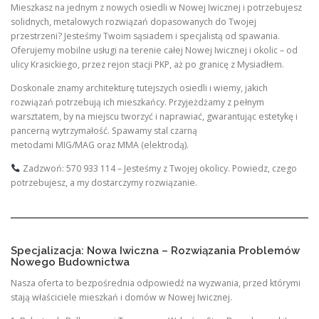
Mieszkasz na jednym z nowych osiedli w Nowej Iwicznej i potrzebujesz
solidnych, metalowych rozwiązań dopasowanych do Twojej
przestrzeni? Jesteśmy Twoim sąsiadem i specjalistą od spawania.
Oferujemy mobilne usługi na terenie całej Nowej Iwicznej i okolic – od
ulicy Krasickiego, przez rejon stacji PKP, aż po granicę z Mysiadłem.
Doskonale znamy architekturę tutejszych osiedli i wiemy, jakich
rozwiązań potrzebują ich mieszkańcy. Przyjeżdżamy z pełnym
warsztatem, by na miejscu tworzyć i naprawiać, gwarantując estetykę i
pancerną wytrzymałość. Spawamy stal czarną
metodami MIG/MAG oraz MMA (elektrodą).
Zadzwoń: 570 933 114 – Jesteśmy z Twojej okolicy. Powiedz, czego
potrzebujesz, a my dostarczymy rozwiązanie.
Specjalizacja: Nowa Iwiczna – Rozwiązania Problemów
Nowego Budownictwa
Nasza oferta to bezpośrednia odpowiedź na wyzwania, przed którymi
stają właściciele mieszkań i domów w Nowej Iwicznej.