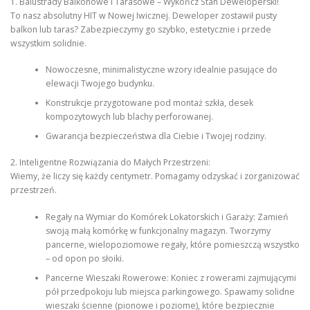
1. Balustrady Balkonowe i Tarasowe – Wykończ Stan Deweloperski!
To nasz absolutny HIT w Nowej Iwicznej. Deweloper zostawił pusty
balkon lub taras? Zabezpieczymy go szybko, estetycznie i przede
wszystkim solidnie.
Nowoczesne, minimalistyczne wzory idealnie pasujące do
elewacji Twojego budynku.
Konstrukcje przygotowane pod montaż szkła, desek
kompozytowych lub blachy perforowanej.
Gwarancja bezpieczeństwa dla Ciebie i Twojej rodziny.
2. Inteligentne Rozwiązania do Małych Przestrzeni:
Wiemy, że liczy się każdy centymetr. Pomagamy odzyskać i zorganizować
przestrzeń.
Regały na Wymiar do Komórek Lokatorskich i Garaży: Zamień
swoją małą komórkę w funkcjonalny magazyn. Tworzymy
pancerne, wielopoziomowe regały, które pomieszczą wszystko
– od opon po słoiki.
Pancerne Wieszaki Rowerowe: Koniec z rowerami zajmującymi
pół przedpokoju lub miejsca parkingowego. Spawamy solidne
wieszaki ścienne (pionowe i poziome), które bezpiecznie