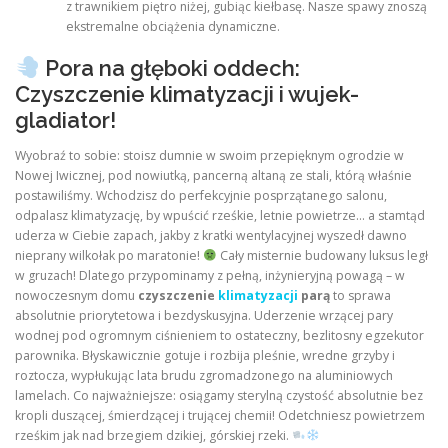
z trawnikiem piętro niżej, gubiąc kiełbasę. Nasze spawy znoszą
ekstremalne obciążenia dynamiczne.
Pora na głęboki oddech:
Czyszczenie klimatyzacji i wujek-
gladiator!
Wyobraź to sobie: stoisz dumnie w swoim przepięknym ogrodzie w
Nowej Iwicznej, pod nowiutką, pancerną altaną ze stali, którą właśnie
postawiliśmy. Wchodzisz do perfekcyjnie posprzątanego salonu,
odpalasz klimatyzację, by wpuścić rześkie, letnie powietrze… a stamtąd
uderza w Ciebie zapach, jakby z kratki wentylacyjnej wyszedł dawno
nieprany wilkołak po maratonie!
Cały misternie budowany luksus legł
w gruzach! Dlatego przypominamy z pełną, inżynieryjną powagą – w
nowoczesnym domu
czyszczenie
klimatyzacji
parą
to sprawa
absolutnie priorytetowa i bezdyskusyjna. Uderzenie wrzącej pary
wodnej pod ogromnym ciśnieniem to ostateczny, bezlitosny egzekutor
parownika. Błyskawicznie gotuje i rozbija pleśnie, wredne grzyby i
roztocza, wypłukując lata brudu zgromadzonego na aluminiowych
lamelach. Co najważniejsze: osiągamy sterylną czystość absolutnie bez
kropli duszącej, śmierdzącej i trującej chemii! Odetchniesz powietrzem
rześkim jak nad brzegiem dzikiej, górskiej rzeki.