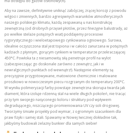
ma dostępu do gazów osłonowych).
Aby na zawsze, definitywnie uniknąć zabójczej, żrącej korozji z powodu
wilgoci i zmiennych, bardzo agresywnych warunków atmosferycznych
naszego polskiego klimatu, każdą zespawaną u nas konstrukcję
zewnętrzną (od drobnych przęseł płotów, przez finezyjne balustrady, aż
po wielkie stelaże potężnych wiat) poddajemy procesowi
rygorystycznego i wieloetapowego cynkowania ogniowego. Surowa,
idealnie oczyszczona stal jest topiona i w całości zanurzana w potężnych
kadziach z płynnym, gorącym cynkiem w temperaturze przekraczającej
450°C. Powłoka ta z niesamowitą siłą penetruje profil na wylot
(zabezpieczając go doskonale zarówno z zewnątrz, jak i w
newralgicznych punktach od wewnątrz!). Następnie elementy są
precyzyjnie przygotowywane, matowione chemicznie i malowane
proszkowo w nowoczesnym piecu rozgrzanym do temperatury 200°C.
W wyniku polimeryzacji farby powstaje zewnętrzna skorupa twarda jak
diament, która izoluje rdzenną stal na wiele długich pokoleń, nie tracąc
przy tym swojego nasyconego koloru i struktury pod wpływem
degradującego, niszczącego promieniowania UV czy soli drogowej.
Tworzymy śmiałe projekty pod wymiar, z ogromnym szacunkiem dla
praw fizyki i samej stali. Spawamy w Nowej Iwicznej dokładnie tak,
jakbyśmy budowali żelazny bunkier dla samych siebie!