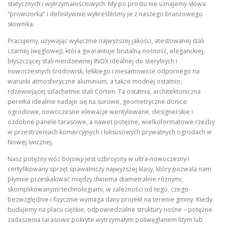
statycznych i wytrzymałościowych. My po prostu nie uznajemy słowa
“prowizorka” i definitywnie wykreśliliśmy je z naszego branżowego
słownika.
Pracujemy, używając wyłącznie najwyższej jakości, atestowanej stali
czarnej (węglowej), która gwarantuje brutalną nośność, eleganckiej,
błyszczącej stali nierdzewnej INOX idealnej do sterylnych i
nowoczesnych środowisk, lekkiego i niesamowicie odpornego na
warunki atmosferyczne aluminium, a także modnej ostatnio,
rdzewiejącej szlachetnie stali Corten. Ta ostatnia, architektoniczna
perełka idealnie nadaje się na surowe, geometryczne donice
ogrodowe, nowoczesne elewacje wentylowane, designerskie i
ozdobne panele tarasowe, a nawet potężne, wielkoformatowe rzeźby
w przestrzeniach komercyjnych i luksusowych prywatnych ogrodach w
Nowej Iwicznej.
Nasz potężny wóz bojowy jest uzbrojony w ultra-nowoczesny i
certyfikowany sprzęt spawalniczy najwyższej klasy, który pozwala nam
płynnie przeskakiwać między dwiema diametralnie różnymi,
skomplikowanymi technologiami, w zależności od tego, czego
bezwzględnie i fizycznie wymaga dany projekt na terenie gminy. Kiedy
budujemy na placu ciężkie, odpowiedzialne struktury nośne – potężne
zadaszenia tarasowe pokryte wytrzymałym poliwęglanem litym lub