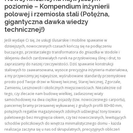
poziomie – Kompendium inżynierii
polowej i rzemiosła stali (Potężna,
gigantyczna dawka wiedzy
technicznej!)
Jeśli wydaje Ci się, że usługi ślusarskie i mobilne spawanie w
dzisiejszych, nowoczesnych czasach kończą się na podłączeniu
buczącego, przestarzałego transformatora do gniazdka w stodole i
sklejeniu dwóch zardzewiałych rurek na przysłowiową ślinę i drut, to
zapraszamy do naszej rzeczywistości. Dziś spawanie konstrukcji
stalowych to zaawansowana, wysoce precyzyjna inżynieria materiałowa,
a my przywozimy jej najwyższe, wyśrubowane standardy przemysłowe
prosto pod Twoje drzwi w Nowej Iwicznej, Starej Iwicznej, Zgorzale,
Zamieniu, Lesznowoli i okolicznych miejscowościach. Niezależnie od
tego, czy zlecacie nam budowę wielkiej, zadaszonej wiaty
samochodowej na dwa ciężkie pojazdy (tzw. nowoczesnego carportu),
pancernej bramy przesuwnej wykuwanej z grubych profili 80×80 mm,
potężnych regałów magazynowych zdolnych udźwignąć tony towaru
paletowego bez mrugnięcia okiem, czy też nowoczesnych, lewitujących
schodów policzkowych do wnętrza minimalistycznego domu – każda
realizacja zaczyna się u nas od skrupulatnych, precyzyjnych obliczeń