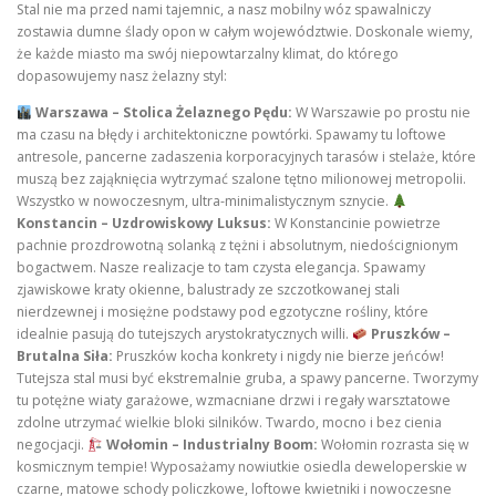
Stal nie ma przed nami tajemnic, a nasz mobilny wóz spawalniczy
zostawia dumne ślady opon w całym województwie. Doskonale wiemy,
że każde miasto ma swój niepowtarzalny klimat, do którego
dopasowujemy nasz żelazny styl:
Warszawa – Stolica Żelaznego Pędu:
W Warszawie po prostu nie
ma czasu na błędy i architektoniczne powtórki. Spawamy tu loftowe
antresole, pancerne zadaszenia korporacyjnych tarasów i stelaże, które
muszą bez zająknięcia wytrzymać szalone tętno milionowej metropolii.
Wszystko w nowoczesnym, ultra-minimalistycznym sznycie.
Konstancin – Uzdrowiskowy Luksus:
W Konstancinie powietrze
pachnie prozdrowotną solanką z tężni i absolutnym, niedoścignionym
bogactwem. Nasze realizacje to tam czysta elegancja. Spawamy
zjawiskowe kraty okienne, balustrady ze szczotkowanej stali
nierdzewnej i mosiężne podstawy pod egzotyczne rośliny, które
idealnie pasują do tutejszych arystokratycznych willi.
Pruszków –
Brutalna Siła:
Pruszków kocha konkrety i nigdy nie bierze jeńców!
Tutejsza stal musi być ekstremalnie gruba, a spawy pancerne. Tworzymy
tu potężne wiaty garażowe, wzmacniane drzwi i regały warsztatowe
zdolne utrzymać wielkie bloki silników. Twardo, mocno i bez cienia
negocjacji.
Wołomin – Industrialny Boom:
Wołomin rozrasta się w
kosmicznym tempie! Wyposażamy nowiutkie osiedla deweloperskie w
czarne, matowe schody policzkowe, loftowe kwietniki i nowoczesne