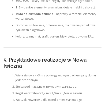
MIG/MAG
– wiaty, stelaże, regały, konstrukcje ogrodowe.
TIG
– cienkie elementy, aluminium, detale mebli i dekoracji.
MMA / elektroda otulona
– naprawy w terenie, elementy
warsztatowe.
Obróbka: szlifowanie, polerowanie, malowanie proszkowe,
cynkowanie ogniowe.
Kolory: czarny mat, grafit, corten, biały, złoty, dowolny RAL.
5. Przykładowe realizacje w Nowa
Iwiczna
Wiata stalowa 4×3 m z poliwęglanowym dachem przy domu
jednorodzinnym.
Stelaż pod maszynę w prywatnym warsztacie.
Regał warsztatowy 2,2 m x 1,0 m x 0,6 m w garażu.
Wieszaki rowerowe dla osiedla mieszkaniowego.