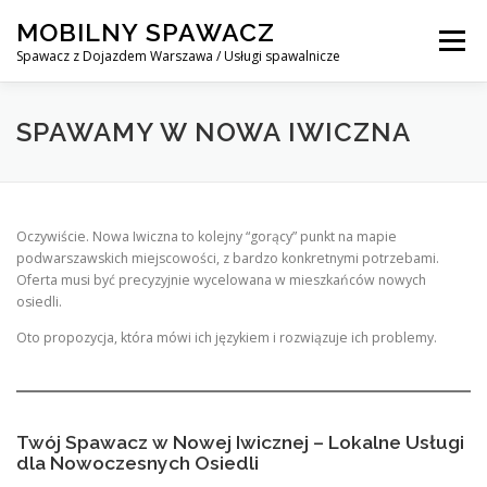
Skip
MOBILNY SPAWACZ
to
Menu
content
Spawacz z Dojazdem Warszawa / Usługi spawalnicze
MOBILNY SPAWACZ WARSZAWA
BLOG
O NAS
SPAWAMY W NOWA IWICZNA
KONTAKT
Oczywiście. Nowa Iwiczna to kolejny “gorący” punkt na mapie
podwarszawskich miejscowości, z bardzo konkretnymi potrzebami.
Oferta musi być precyzyjnie wycelowana w mieszkańców nowych
osiedli.
Oto propozycja, która mówi ich językiem i rozwiązuje ich problemy.
Twój Spawacz w Nowej Iwicznej – Lokalne Usługi
dla Nowoczesnych Osiedli