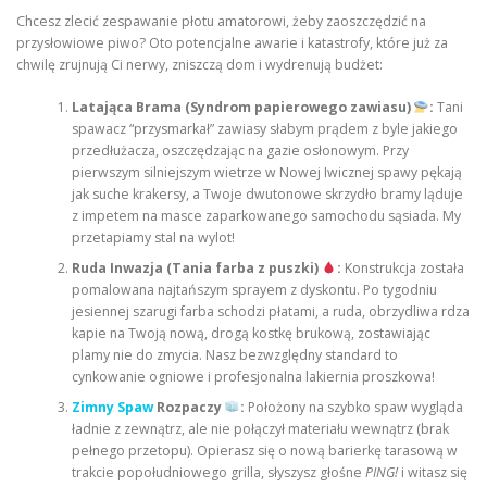
Chcesz zlecić zespawanie płotu amatorowi, żeby zaoszczędzić na
przysłowiowe piwo? Oto potencjalne awarie i katastrofy, które już za
chwilę zrujnują Ci nerwy, zniszczą dom i wydrenują budżet:
Latająca Brama (Syndrom papierowego zawiasu)
:
Tani
spawacz “przysmarkał” zawiasy słabym prądem z byle jakiego
przedłużacza, oszczędzając na gazie osłonowym. Przy
pierwszym silniejszym wietrze w Nowej Iwicznej spawy pękają
jak suche krakersy, a Twoje dwutonowe skrzydło bramy ląduje
z impetem na masce zaparkowanego samochodu sąsiada. My
przetapiamy stal na wylot!
Ruda Inwazja (Tania farba z puszki)
:
Konstrukcja została
pomalowana najtańszym sprayem z dyskontu. Po tygodniu
jesiennej szarugi farba schodzi płatami, a ruda, obrzydliwa rdza
kapie na Twoją nową, drogą kostkę brukową, zostawiając
plamy nie do zmycia. Nasz bezwzględny standard to
cynkowanie ogniowe i profesjonalna lakiernia proszkowa!
Zimny Spaw
Rozpaczy
:
Położony na szybko spaw wygląda
ładnie z zewnątrz, ale nie połączył materiału wewnątrz (brak
pełnego przetopu). Opierasz się o nową barierkę tarasową w
trakcie popołudniowego grilla, słyszysz głośne
PING!
i witasz się