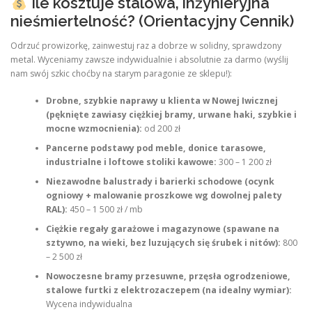
Ile kosztuje stalowa, inżynieryjna
nieśmiertelność? (Orientacyjny Cennik)
Odrzuć prowizorkę, zainwestuj raz a dobrze w solidny, sprawdzony
metal. Wyceniamy zawsze indywidualnie i absolutnie za darmo (wyślij
nam swój szkic choćby na starym paragonie ze sklepu!):
Drobne, szybkie naprawy u klienta w Nowej Iwicznej
(pęknięte zawiasy ciężkiej bramy, urwane haki, szybkie i
mocne wzmocnienia):
od 200 zł
Pancerne podstawy pod meble, donice tarasowe,
industrialne i loftowe stoliki kawowe:
300 – 1 200 zł
Niezawodne balustrady i barierki schodowe (ocynk
ogniowy + malowanie proszkowe wg dowolnej palety
RAL):
450 – 1 500 zł / mb
Ciężkie regały garażowe i magazynowe (spawane na
sztywno, na wieki, bez luzujących się śrubek i nitów):
800
– 2 500 zł
Nowoczesne bramy przesuwne, przęsła ogrodzeniowe,
stalowe furtki z elektrozaczepem (na idealny wymiar):
Wycena indywidualna