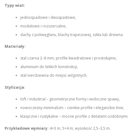
Typy wiat:
jednospadowe i dwuspadowe,
modułowe i rozszerzalne,
dachy z poliwęglanu, blachy trapezowej, szkła lub drewna.
Materiały:
stal czarna 2–8 mm, profile kwadratowe i prostokątne,
aluminium do lekkich konstrukcji,
stal nierdzewna do miejsc wilgotnych.
Stylizacja:
loft / industrial – geometryczne formy i widoczne spawy,
nowoczesny minimalizm – cienkie profile i eleganckie linie,
klasyczne i rustykalne – mocne profile z detalami ozdobnymi.
Przykładowe wymiary:
4×3 m, 5×4 m, wysokość 2,5–3,5 m.