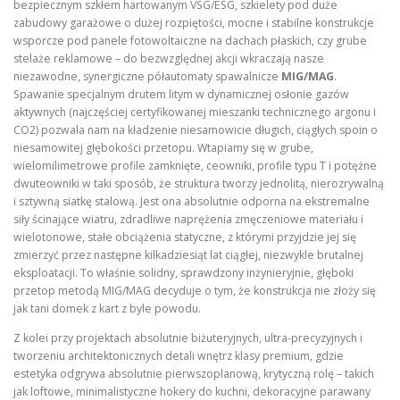
bezpiecznym szkłem hartowanym VSG/ESG, szkielety pod duże
zabudowy garażowe o dużej rozpiętości, mocne i stabilne konstrukcje
wsporcze pod panele fotowoltaiczne na dachach płaskich, czy grube
stelaże reklamowe – do bezwzględnej akcji wkraczają nasze
niezawodne, synergiczne półautomaty spawalnicze
MIG/MAG
.
Spawanie specjalnym drutem litym w dynamicznej osłonie gazów
aktywnych (najczęściej certyfikowanej mieszanki technicznego argonu i
CO2) pozwala nam na kładzenie niesamowicie długich, ciągłych spoin o
niesamowitej głębokości przetopu. Wtapiamy się w grube,
wielomilimetrowe profile zamknięte, ceowniki, profile typu T i potężne
dwuteowniki w taki sposób, że struktura tworzy jednolitą, nierozrywalną
i sztywną siatkę stalową. Jest ona absolutnie odporna na ekstremalne
siły ścinające wiatru, zdradliwe naprężenia zmęczeniowe materiału i
wielotonowe, stałe obciążenia statyczne, z którymi przyjdzie jej się
zmierzyć przez następne kilkadziesiąt lat ciągłej, niezwykle brutalnej
eksploatacji. To właśnie solidny, sprawdzony inżynieryjnie, głęboki
przetop metodą MIG/MAG decyduje o tym, że konstrukcja nie złoży się
jak tani domek z kart z byle powodu.
Z kolei przy projektach absolutnie biżuteryjnych, ultra-precyzyjnych i
tworzeniu architektonicznych detali wnętrz klasy premium, gdzie
estetyka odgrywa absolutnie pierwszoplanową, krytyczną rolę – takich
jak loftowe, minimalistyczne hokery do kuchni, dekoracyjne parawany