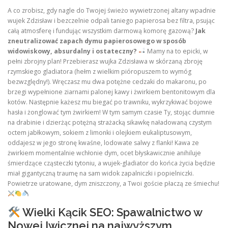
A co zrobisz, gdy nagle do Twojej świeżo wywietrzonej altany wpadnie
wujek Zdzisław i bezczelnie odpali taniego papierosa bez filtra, psując
całą atmosferę i fundując wszystkim darmową komorę gazową?
Jak
zneutralizować zapach dymu papierosowego w sposób
widowiskowy, absurdalny i ostateczny?
Mamy na to epicki, w
pełni zbrojny plan! Przebierasz wujka Zdzisława w skórzaną zbroję
rzymskiego gladiatora (hełm z wielkim pióropuszem to wymóg
bezwzględny!). Wręczasz mu dwa potężne cedzaki do makaronu, po
brzegi wypełnione ziarnami palonej kawy i żwirkiem bentonitowym dla
kotów. Następnie każesz mu biegać po trawniku, wykrzykiwać bojowe
hasła i żonglować tym żwirkiem! W tym samym czasie Ty, stojąc dumnie
na drabinie i dzierżąc potężną strażacką sikawkę naładowaną czystym
octem jabłkowym, sokiem z limonki i olejkiem eukaliptusowym,
oddajesz w jego stronę kwaśne, lodowate salwy z flanki! Kawa ze
żwirkiem momentalnie wchłonie dym, ocet błyskawicznie anihiluje
śmierdzące cząsteczki tytoniu, a wujek-gladiator do końca życia będzie
miał gigantyczną traumę na sam widok zapalniczki i popielniczki.
Powietrze uratowane, dym zniszczony, a Twoi goście płaczą ze śmiechu!
Wielki Kącik SEO: Spawalnictwo w
Nowej Iwicznej na najwyższym