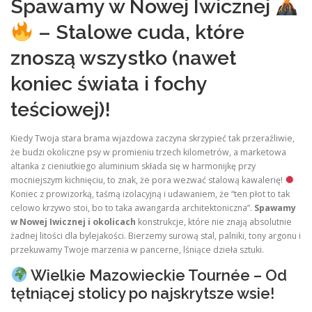
Spawamy w Nowej Iwicznej
– Stalowe cuda, które
znoszą wszystko (nawet
koniec świata i fochy
teściowej)!
Kiedy Twoja stara brama wjazdowa zaczyna skrzypieć tak przeraźliwie,
że budzi okoliczne psy w promieniu trzech kilometrów, a marketowa
altanka z cieniutkiego aluminium składa się w harmonijkę przy
mocniejszym kichnięciu, to znak, że pora wezwać stalową kawalerię!
Koniec z prowizorką, taśmą izolacyjną i udawaniem, że “ten płot to tak
celowo krzywo stoi, bo to taka awangarda architektoniczna”.
Spawamy
w Nowej Iwicznej i okolicach
konstrukcje, które nie znają absolutnie
żadnej litości dla bylejakości. Bierzemy surową stal, palniki, tony argonu i
przekuwamy Twoje marzenia w pancerne, lśniące dzieła sztuki.
Wielkie Mazowieckie Tournée – Od
tętniącej stolicy po najskrytsze wsie!