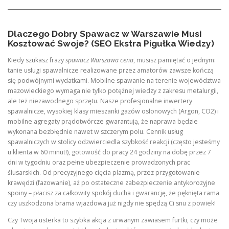
Dlaczego Dobry Spawacz w Warszawie Musi
Kosztować Swoje? (SEO Ekstra Pigułka Wiedzy)
Kiedy szukasz frazy
spawacz Warszawa cena
, musisz pamiętać o jednym:
tanie usługi spawalnicze realizowane przez amatorów zawsze kończą
się podwójnymi wydatkami. Mobilne spawanie na terenie województwa
mazowieckiego wymaga nie tylko potężnej wiedzy z zakresu metalurgii,
ale też niezawodnego sprzętu. Nasze profesjonalne inwertery
spawalnicze, wysokiej klasy mieszanki gazów osłonowych (Argon, CO2) i
mobilne agregaty prądotwórcze gwarantują, że naprawa będzie
wykonana bezbłędnie nawet w szczerym polu. Cennik usług
spawalniczych w stolicy odzwierciedla szybkość reakcji (często jesteśmy
u klienta w 60 minut!), gotowość do pracy 24 godziny na dobę przez 7
dni w tygodniu oraz pełne ubezpieczenie prowadzonych prac
ślusarskich. Od precyzyjnego cięcia plazmą, przez przygotowanie
krawędzi (fazowanie), aż po ostateczne zabezpieczenie antykorozyjne
spoiny – płacisz za całkowity spokój ducha i gwarancję, że pęknięta rama
czy uszkodzona brama wjazdowa już nigdy nie spędzą Ci snu z powiek!
Czy Twoja usterka to szybka akcja z urwanym zawiasem furtki, czy może