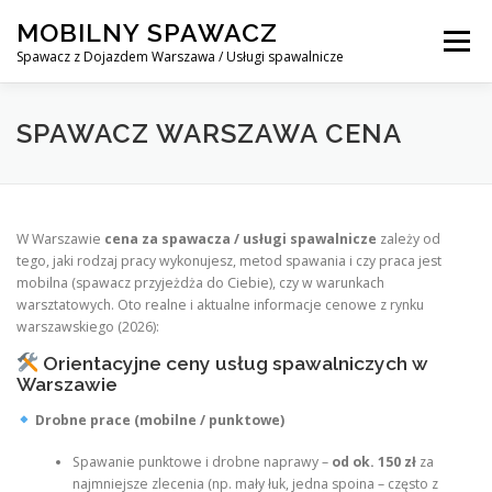
Skip
MOBILNY SPAWACZ
to
Menu
content
Spawacz z Dojazdem Warszawa / Usługi spawalnicze
MOBILNY SPAWACZ WARSZAWA
BLOG
O NAS
SPAWACZ WARSZAWA CENA
KONTAKT
W Warszawie
cena za spawacza / usługi spawalnicze
zależy od
tego, jaki rodzaj pracy wykonujesz, metod spawania i czy praca jest
mobilna (spawacz przyjeżdża do Ciebie), czy w warunkach
warsztatowych. Oto realne i aktualne informacje cenowe z rynku
warszawskiego (2026):
Orientacyjne ceny usług spawalniczych w
Warszawie
Drobne prace (mobilne / punktowe)
Spawanie punktowe i drobne naprawy –
od ok. 150 zł
za
najmniejsze zlecenia (np. mały łuk, jedna spoina – często z