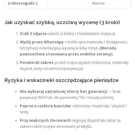
(roboczogodz.)
dłuższe
Jak uzyskać szybką, uczciwą wycenę (3 kroki)
Zrób 3 zdjęcia
usterki (z bliska i z kontekstem miejsca).
Wyślij przez WhatsApp
+ krótki opis materiału i dostępności.
Otrzymasz orientacyjną wycenę w kilka minut.
(Metoda
powszechnie stosowana przez mobilne serwisy).
Potwierdź zakres
przed rozpoczęciem (robocizna, materiały,
dojazd, testy szczelności/pasywacja).
Ryzyka i wskazówki oszczędzające pieniądze
Nie wybieraj najtańszej oferty bez gwarancji
— brak
pasywacji INOX lub złe parametry TIG = koszty później.
Poproś o rozbicie kosztów
: robocizna / materiały / dojazd /
testy.
Przy większych zleceniach
negocjuj dojazd lub rabat za
zakres robót (często stosowane praktyki).