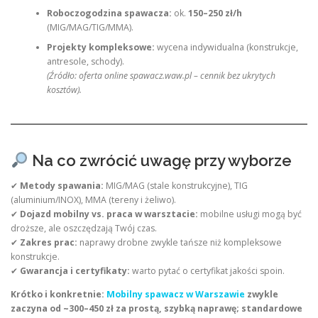
Roboczogodzina spawacza:
ok.
150–250 zł/h
(MIG/MAG/TIG/MMA).
Projekty kompleksowe:
wycena indywidualna (konstrukcje,
antresole, schody).
(Źródło: oferta online spawacz.waw.pl – cennik bez ukrytych
kosztów).
Na co zwrócić uwagę przy wyborze
✔
Metody spawania:
MIG/MAG (stale konstrukcyjne), TIG
(aluminium/INOX), MMA (tereny i żeliwo).
✔
Dojazd mobilny vs. praca w warsztacie:
mobilne usługi mogą być
droższe, ale oszczędzają Twój czas.
✔
Zakres prac:
naprawy drobne zwykle tańsze niż kompleksowe
konstrukcje.
✔
Gwarancja i certyfikaty:
warto pytać o certyfikat jakości spoin.
Krótko i konkretnie:
Mobilny spawacz w Warszawie
zwykle
zaczyna od ~300–450 zł za prostą, szybką naprawę; standardowe