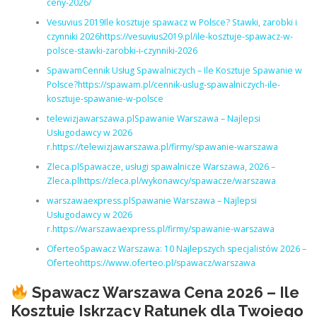
ceny-2026/
Vesuvius 2019Ile kosztuje spawacz w Polsce? Stawki, zarobki i
czynniki 2026https://vesuvius2019.pl/ile-kosztuje-spawacz-w-
polsce-stawki-zarobki-i-czynniki-2026
SpawamCennik Usług Spawalniczych – Ile Kosztuje Spawanie w
Polsce?https://spawam.pl/cennik-uslug-spawalniczych-ile-
kosztuje-spawanie-w-polsce
telewizjawarszawa.plSpawanie Warszawa – Najlepsi
Usługodawcy w 2026
r.https://telewizjawarszawa.pl/firmy/spawanie-warszawa
Zleca.plSpawacze, usługi spawalnicze Warszawa, 2026 –
Zleca.plhttps://zleca.pl/wykonawcy/spawacze/warszawa
warszawaexpress.plSpawanie Warszawa – Najlepsi
Usługodawcy w 2026
r.https://warszawaexpress.pl/firmy/spawanie-warszawa
OferteoSpawacz Warszawa: 10 Najlepszych specjalistów 2026 –
Oferteohttps://www.oferteo.pl/spawacz/warszawa
Spawacz Warszawa Cena 2026 – Ile
Kosztuje Iskrzący Ratunek dla Twojego