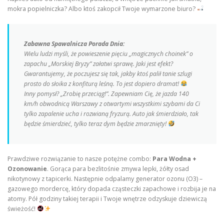
mokra popielniczka? Albo ktoś zakopcił Twoje wymarzone biuro?
Zabawna Spawalnicza Porada Dnia:
Wielu ludzi myśli, że powieszenie pięciu „magicznych choinek” o
zapachu „Morskiej Bryzy” załatwi sprawę. Jaki jest efekt?
Gwarantujemy, że poczujesz się tak, jakby ktoś palił tanie szlugi
prosto do słoika z konfiturą leśną. To jest dopiero dramat!
Inny pomysł? „Zrobię przeciąg!”. Zapewniam Cię, że jazda 140
km/h obwodnicą Warszawy z otwartymi wszystkimi szybami da Ci
tylko zapalenie ucha i rozwianą fryzurą. Auto jak śmierdziało, tak
będzie śmierdzieć, tylko teraz dym będzie zmarznięty!
Prawdziwe rozwiązanie to nasze potężne combo:
Para Wodna +
Ozonowanie
. Gorąca para bezlitośnie zmywa lepki, żółty osad
nikotynowy z tapicerki. Następnie odpalamy generator ozonu (O3) –
gazowego mordercę, który dopada cząsteczki zapachowe i rozbija je na
atomy. Pół godziny takiej terapii i Twoje wnętrze odzyskuje dziewiczą
świeżość!