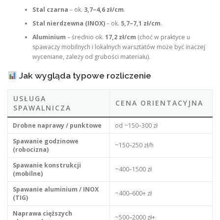
Stal czarna
– ok.
3,7–4,6 zł/cm
.
Stal nierdzewna (INOX)
– ok.
5,7–7,1 zł/cm
.
Aluminium
– średnio ok.
17,2 zł/cm
(choć w praktyce u
spawaczy mobilnych i lokalnych warsztatów może być inaczej
wyceniane, zależy od grubości materiału).
Jak wygląda typowe rozliczenie
USŁUGA
CENA ORIENTACYJNA
SPAWALNICZA
Drobne naprawy / punktowe
od ~150–300 zł
Spawanie godzinowe
~150–250 zł/h
(robocizna)
Spawanie konstrukcji
~400–1500 zł
(mobilne)
Spawanie aluminium / INOX
~400–600+ zł
(TIG)
Naprawa cięższych
~500–2000 zł+