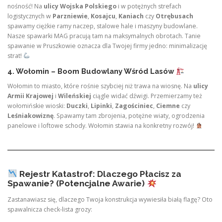
nośność! Na
ulicy Wojska Polskiego
i w potężnych strefach
logistycznych w
Parzniewie
,
Kosajcu
,
Kaniach
czy
Otrębusach
spawamy ciężkie ramy naczep, stalowe hale i maszyny budowlane.
Nasze spawarki MAG pracują tam na maksymalnych obrotach. Tanie
spawanie w Pruszkowie oznacza dla Twojej firmy jedno: minimalizację
strat!
4. Wołomin – Boom Budowlany Wśród Lasów
Wołomin to miasto, które rośnie szybciej niż trawa na wiosnę. Na
ulicy
Armii Krajowej
i
Wileńskiej
ciągle widać dźwigi. Przemierzamy też
wołomińskie wioski:
Duczki
,
Lipinki
,
Zagościniec
,
Ciemne
czy
Leśniakowiznę
. Spawamy tam zbrojenia, potężne wiaty, ogrodzenia
panelowe i loftowe schody. Wołomin stawia na konkretny rozwój!
Rejestr Katastrof: Dlaczego Płacisz za
Spawanie? (Potencjalne Awarie)
Zastanawiasz się, dlaczego Twoja konstrukcja wywiesiła białą flagę? Oto
spawalnicza check-lista grozy: