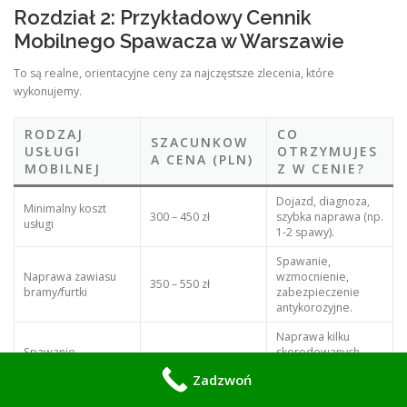
Rozdział 2: Przykładowy Cennik
Mobilnego Spawacza w Warszawie
To są realne, orientacyjne ceny za najczęstsze zlecenia, które
wykonujemy.
RODZAJ
CO
SZACUNKOW
USŁUGI
OTRZYMUJES
A CENA (PLN)
MOBILNEJ
Z W CENIE?
Dojazd, diagnoza,
Minimalny koszt
300 – 450 zł
szybka naprawa (np.
usługi
1-2 spawy).
Spawanie,
Naprawa zawiasu
wzmocnienie,
350 – 550 zł
bramy/furtki
zabezpieczenie
antykorozyjne.
Naprawa kilku
Spawanie
skorodowanych
balustrady
400 – 800 zł
punktów,
Zadzwoń
balkonowej
przywrócenie
bezpieczeństwa.