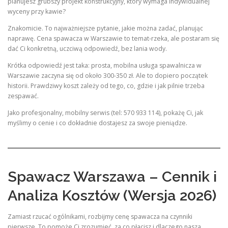
planujesz grubszy projekt konstrukcyjny, który wymaga indywidualnej
wyceny przy kawie?
Znakomicie. To najważniejsze pytanie, jakie można zadać, planując
naprawę. Cena spawacza w Warszawie to temat-rzeka, ale postaram się
dać Ci konkretną, uczciwą odpowiedź, bez lania wody.
Krótka odpowiedź jest taka: prosta, mobilna usługa spawalnicza w
Warszawie zaczyna się od około 300-350 zł. Ale to dopiero początek
historii. Prawdziwy koszt zależy od tego, co, gdzie i jak pilnie trzeba
zespawać.
Jako profesjonalny, mobilny serwis (tel: 570 933 114), pokażę Ci, jak
myślimy o cenie i co dokładnie dostajesz za swoje pieniądze.
Spawacz Warszawa – Cennik i
Analiza Kosztów (Wersja 2026)
Zamiast rzucać ogólnikami, rozbijmy cenę spawacza na czynniki
pierwsze. To pomoże Ci zrozumieć, za co płacisz i dlaczego nasza