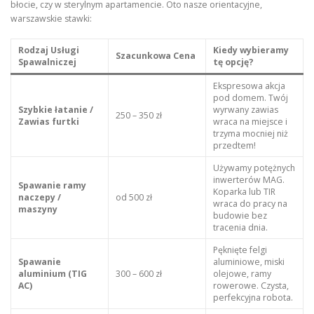
błocie, czy w sterylnym apartamencie. Oto nasze orientacyjne,
warszawskie stawki:
Rodzaj Usługi
Kiedy wybieramy
Szacunkowa Cena
Spawalniczej
tę opcję?
Ekspresowa akcja
pod domem. Twój
Szybkie łatanie /
wyrwany zawias
250 – 350 zł
Zawias furtki
wraca na miejsce i
trzyma mocniej niż
przedtem!
Używamy potężnych
inwerterów MAG.
Spawanie ramy
Koparka lub TIR
naczepy /
od 500 zł
wraca do pracy na
maszyny
budowie bez
tracenia dnia.
Pęknięte felgi
Spawanie
aluminiowe, miski
aluminium (TIG
300 – 600 zł
olejowe, ramy
AC)
rowerowe. Czysta,
perfekcyjna robota.