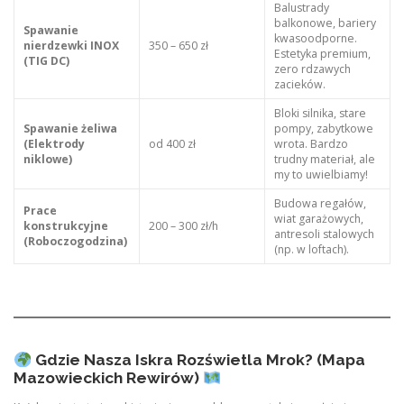
Balustrady
balkonowe, bariery
Spawanie
kwasoodporne.
nierdzewki INOX
350 – 650 zł
Estetyka premium,
(TIG DC)
zero rdzawych
zacieków.
Bloki silnika, stare
Spawanie żeliwa
pompy, zabytkowe
(Elektrody
od 400 zł
wrota. Bardzo
niklowe)
trudny materiał, ale
my to uwielbiamy!
Budowa regałów,
Prace
wiat garażowych,
konstrukcyjne
200 – 300 zł/h
antresoli stalowych
(Roboczogodzina)
(np. w loftach).
Gdzie Nasza Iskra Rozświetla Mrok? (Mapa
Mazowieckich Rewirów)