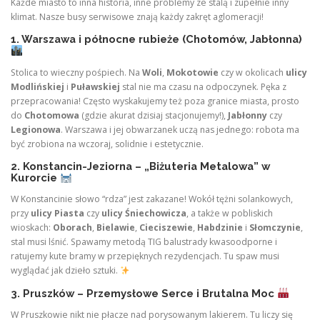
Każde miasto to inna historia, inne problemy ze stalą i zupełnie inny
klimat. Nasze busy serwisowe znają każdy zakręt aglomeracji!
1. Warszawa i północne rubieże (Chotomów, Jabłonna)
Stolica to wieczny pośpiech. Na
Woli
,
Mokotowie
czy w okolicach
ulicy
Modlińskiej
i
Puławskiej
stal nie ma czasu na odpoczynek. Pęka z
przepracowania! Często wyskakujemy też poza granice miasta, prosto
do
Chotomowa
(gdzie akurat dzisiaj stacjonujemy!),
Jabłonny
czy
Legionowa
. Warszawa i jej obwarzanek uczą nas jednego: robota ma
być zrobiona na wczoraj, solidnie i estetycznie.
2. Konstancin-Jeziorna – „Biżuteria Metalowa” w
Kurorcie
W Konstancinie słowo “rdza” jest zakazane! Wokół tężni solankowych,
przy
ulicy Piasta
czy
ulicy Śniechowicza
, a także w pobliskich
wioskach:
Oborach
,
Bielawie
,
Cieciszewie
,
Habdzinie
i
Słomczynie
,
stal musi lśnić. Spawamy metodą TIG balustrady kwasoodporne i
ratujemy kute bramy w przepięknych rezydencjach. Tu spaw musi
wyglądać jak dzieło sztuki.
3. Pruszków – Przemysłowe Serce i Brutalna Moc
W Pruszkowie nikt nie płacze nad porysowanym lakierem. Tu liczy się