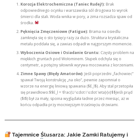
Korozja Elektrochemiczna (Taniec Rudej!):
Brak
odpowiedniego ocynku i warszawska sól drogowa to wyrok
śmierci dla stali. Woda wnika w pory, a zima rozsadza spaw od
środka.
Pęknięcia Zmęczeniowe (Fatigue):
Brama na osiedlu
zamknęła się o sto tysięcy razy za dużo. Struktura krystaliczna
metalu poddała się, a zawias odpadł w najgorszym momencie.
Wyboczenia Osiowe i Osiadanie Gruntu:
Częsty problem na
miękkich gruntach pod Wołominem. Słupek odchyla się o
centymetr, a potężny siłownik wyrywa mocowania z korzeniami.
Zimne Spawy (Błędy Amatorów):
Jeśli poprzedni „fachowiec”
spawał Twoją konstrukcję „na oko”, pewnie zapomniał o
wzorze na energię liniową spawania ($E_l$). Aby stal przetopiła
się prawidłowo:$$E_l = \frac{U \cdot I \cdot \eta}{v}$$Jeśli prąd
($I$) był za mały, spoina wyglądała ładnie przez miesiąc, aż w
końcu odpadła przy mocniejszym trzaśnięciu drzwiami.
Tajemnice Ślusarza: Jakie Zamki Ratujemy i