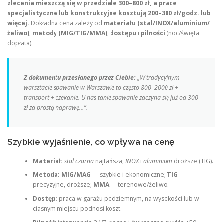
zlecenia mieszczą się w przedziale 300–800 zł, a prace
specjalistyczne lub konstrukcyjne kosztują 200–300 zł/godz. lub
więcej.
Dokładna cena zależy od
materiału (stal/INOX/aluminium/
żeliwo)
,
metody (MIG/TIG/MMA)
,
dostępu
i
pilności
(noc/święta
dopłata).
Z dokumentu przesłanego przez Ciebie:
„W tradycyjnym
warsztacie spawanie w Warszawie to często 800–2000 zł +
transport + czekanie. U nas tanie spawanie zaczyna się już od 300
zł za prostą naprawę…”.
Szybkie wyjaśnienie, co wpływa na cenę
Materiał:
stal czarna
najtańsza;
INOX
i
aluminium
droższe (TIG).
Metoda:
MIG/MAG
— szybkie i ekonomiczne;
TIG
—
precyzyjne, droższe;
MMA
— terenowe/żeliwo.
Dostęp:
praca w garażu podziemnym, na wysokości lub w
ciasnym miejscu podnosi koszt.