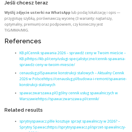
Jeśli chcesz teraz
Wyślij zdjęcie usterki na WhatsApp
lub podaj lokalizację i opis —
przygotuję szybką, porównawczą wycenę (3 warianty: najtańszy,
optymalny, premium) oraz podpowiem, czy konieczny jest
TIG/MMA/MIG.
References
KB.plCennik spawania 2026 – sprawdź ceny w Twoim mieście –
KB.plhttps://kb.pl/ceny/uslugi-specjalistyczne/cennik-spawania-
sprawdz-ceny-w-twoim-miescie/
cenauslug.plSpawanie konstrukcji stalowych – Aktualny Cennik
2026 w Polscehttps://cenauslug.pl/budowa-i-remont/spawanie-
konstrukcji-stalowych
spawaczwarszawa.plOgólny cennik usług spawalniczych w
Warszawiehttps://spawaczwarszawa.pl/cennik/
Related results
sprytnyspawacz.plIle kosztuje sprzęt spawalniczy w 2026? –
Sprytny Spawaczhttps://sprytnyspawacz.pl/sprzet-spawalniczy-