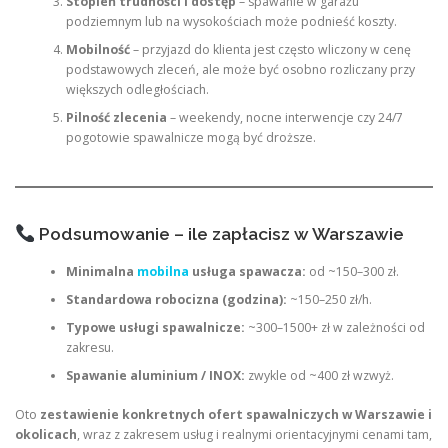
Stopień trudności i dostęp
– spawanie w garażu
podziemnym lub na wysokościach może podnieść koszty.
Mobilność
– przyjazd do klienta jest często wliczony w cenę
podstawowych zleceń, ale może być osobno rozliczany przy
większych odległościach.
Pilność zlecenia
– weekendy, nocne interwencje czy 24/7
pogotowie spawalnicze mogą być droższe.
Podsumowanie – ile zapłacisz w Warszawie
Minimalna
mobilna
usługa spawacza:
od ~150–300 zł.
Standardowa robocizna (godzina):
~150–250 zł/h.
Typowe usługi spawalnicze:
~300–1500+ zł w zależności od
zakresu.
Spawanie aluminium / INOX:
zwykle od ~400 zł wzwyż.
Oto
zestawienie konkretnych ofert spawalniczych w Warszawie i
okolicach
, wraz z zakresem usług i realnymi orientacyjnymi cenami tam,