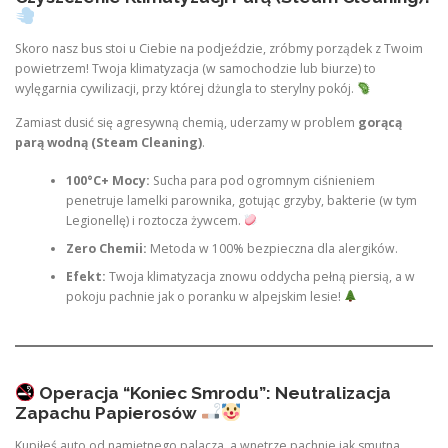
Skoro nasz bus stoi u Ciebie na podjeździe, zróbmy porządek z Twoim
powietrzem! Twoja klimatyzacja (w samochodzie lub biurze) to
wylęgarnia cywilizacji, przy której dżungla to sterylny pokój.
Zamiast dusić się agresywną chemią, uderzamy w problem
gorącą
parą wodną (Steam Cleaning)
.
100°C+ Mocy:
Sucha para pod ogromnym ciśnieniem
penetruje lamelki parownika, gotując grzyby, bakterie (w tym
Legionellę) i roztocza żywcem.
Zero Chemii:
Metoda w 100% bezpieczna dla alergików.
Efekt:
Twoja klimatyzacja znowu oddycha pełną piersią, a w
pokoju pachnie jak o poranku w alpejskim lesie!
Operacja “Koniec Smrodu”: Neutralizacja
Zapachu Papierosów
Kupiłeś auto od namiętnego palacza, a wnętrze pachnie jak smutna,