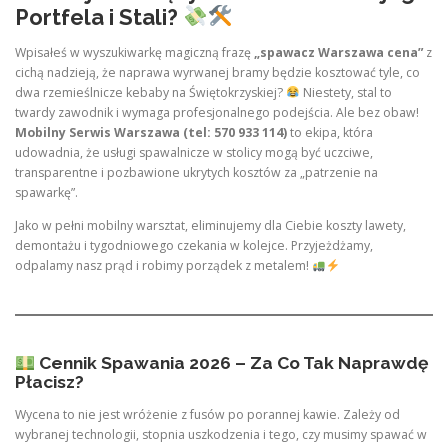
Portfela i Stali?
Wpisałeś w wyszukiwarkę magiczną frazę
„spawacz Warszawa cena”
z
cichą nadzieją, że naprawa wyrwanej bramy będzie kosztować tyle, co
dwa rzemieślnicze kebaby na Świętokrzyskiej?
Niestety, stal to
twardy zawodnik i wymaga profesjonalnego podejścia. Ale bez obaw!
Mobilny Serwis Warszawa (tel: 570 933 114)
to ekipa, która
udowadnia, że usługi spawalnicze w stolicy mogą być uczciwe,
transparentne i pozbawione ukrytych kosztów za „patrzenie na
spawarkę”.
Jako w pełni mobilny warsztat, eliminujemy dla Ciebie koszty lawety,
demontażu i tygodniowego czekania w kolejce. Przyjeżdżamy,
odpalamy nasz prąd i robimy porządek z metalem!
Cennik Spawania 2026 – Za Co Tak Naprawdę
Płacisz?
Wycena to nie jest wróżenie z fusów po porannej kawie. Zależy od
wybranej technologii, stopnia uszkodzenia i tego, czy musimy spawać w