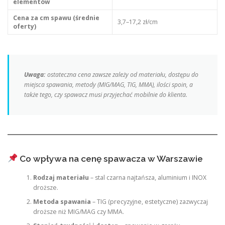
elementów
Cena za cm spawu (średnie
3,7–17,2 zł/cm
oferty)
Uwaga:
ostateczna cena zawsze zależy od materiału, dostępu do
miejsca spawania, metody (MIG/MAG, TIG, MMA), ilości spoin, a
także tego, czy spawacz musi przyjechać mobilnie do klienta.
Co wpływa na cenę spawacza w Warszawie
Rodzaj materiału
– stal czarna najtańsza, aluminium i INOX
droższe.
Metoda spawania
– TIG (precyzyjne, estetyczne) zazwyczaj
droższe niż MIG/MAG czy MMA.