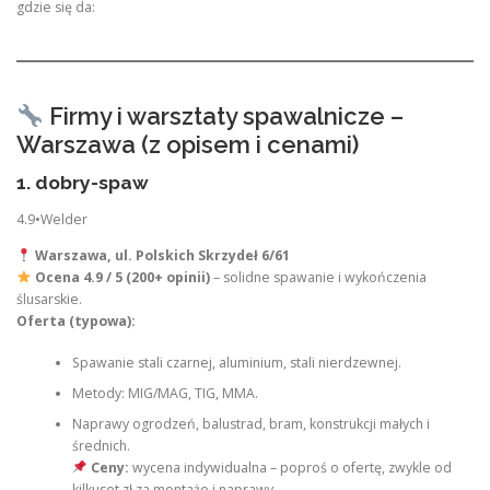
gdzie się da:
Firmy i warsztaty spawalnicze –
Warszawa (z opisem i cenami)
1. dobry-spaw
4.9•Welder
Warszawa, ul. Polskich Skrzydeł 6/61
Ocena 4.9 / 5 (200+ opinii)
– solidne spawanie i wykończenia
ślusarskie.
Oferta (typowa):
Spawanie stali czarnej, aluminium, stali nierdzewnej.
Metody: MIG/MAG, TIG, MMA.
Naprawy ogrodzeń, balustrad, bram, konstrukcji małych i
średnich.
Ceny:
wycena indywidualna – poproś o ofertę, zwykle od
kilkuset zł za montaże i naprawy.