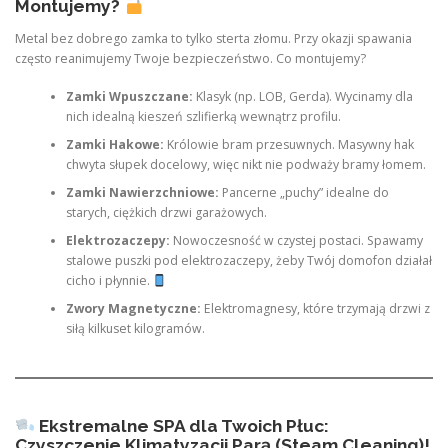
Montujemy?
Metal bez dobrego zamka to tylko sterta złomu. Przy okazji spawania
często reanimujemy Twoje bezpieczeństwo. Co montujemy?
Zamki Wpuszczane:
Klasyk (np. LOB, Gerda). Wycinamy dla
nich idealną kieszeń szlifierką wewnątrz profilu.
Zamki Hakowe:
Królowie bram przesuwnych. Masywny hak
chwyta słupek docelowy, więc nikt nie podważy bramy łomem.
Zamki Nawierzchniowe:
Pancerne „puchy” idealne do
starych, ciężkich drzwi garażowych.
Elektrozaczepy:
Nowoczesność w czystej postaci. Spawamy
stalowe puszki pod elektrozaczepy, żeby Twój domofon działał
cicho i płynnie.
Zwory Magnetyczne:
Elektromagnesy, które trzymają drzwi z
siłą kilkuset kilogramów.
Ekstremalne SPA dla Twoich Płuc:
Czyszczenie Klimatyzacji Parą (Steam Cleaning)!