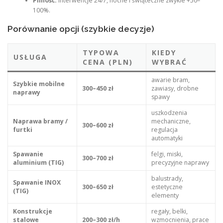
Pilność:
interwencje 24/7, nocne i świąteczne zwykle +50–
100%.
Porównanie opcji (szybkie decyzje)
TYPOWA
KIEDY
USŁUGA
CENA (PLN)
WYBRAĆ
awarie bram,
Szybkie mobilne
300–450 zł
zawiasy, drobne
naprawy
spawy
uszkodzenia
Naprawa bramy /
mechaniczne,
300–600 zł
furtki
regulacja
automatyki
Spawanie
felgi, miski,
300–700 zł
aluminium (TIG)
precyzyjne naprawy
balustrady,
Spawanie INOX
300–650 zł
estetyczne
(TIG)
elementy
Konstrukcje
regały, belki,
stalowe
200–300 zł/h
wzmocnienia, prace