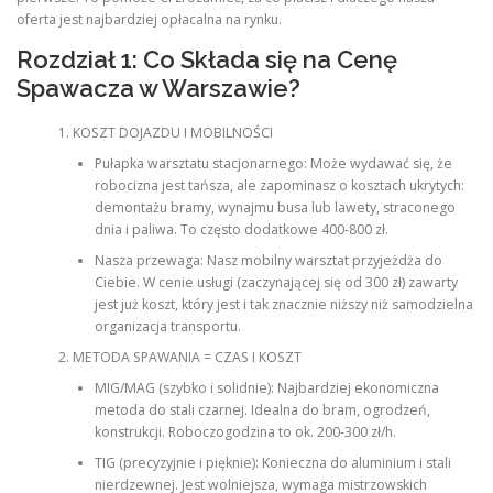
oferta jest najbardziej opłacalna na rynku.
Rozdział 1: Co Składa się na Cenę
Spawacza w Warszawie?
KOSZT DOJAZDU I MOBILNOŚCI
Pułapka warsztatu stacjonarnego: Może wydawać się, że
robocizna jest tańsza, ale zapominasz o kosztach ukrytych:
demontażu bramy, wynajmu busa lub lawety, straconego
dnia i paliwa. To często dodatkowe 400-800 zł.
Nasza przewaga: Nasz mobilny warsztat przyjeżdża do
Ciebie. W cenie usługi (zaczynającej się od 300 zł) zawarty
jest już koszt, który jest i tak znacznie niższy niż samodzielna
organizacja transportu.
METODA SPAWANIA = CZAS I KOSZT
MIG/MAG (szybko i solidnie): Najbardziej ekonomiczna
metoda do stali czarnej. Idealna do bram, ogrodzeń,
konstrukcji. Roboczogodzina to ok. 200-300 zł/h.
TIG (precyzyjnie i pięknie): Konieczna do aluminium i stali
nierdzewnej. Jest wolniejsza, wymaga mistrzowskich