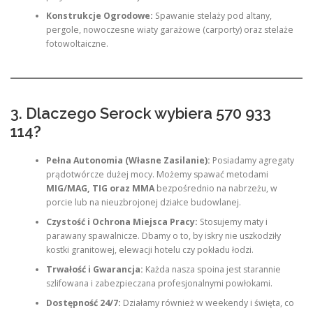
Konstrukcje Ogrodowe:
Spawanie stelaży pod altany,
pergole, nowoczesne wiaty garażowe (carporty) oraz stelaże
fotowoltaiczne.
3. Dlaczego Serock wybiera 570 933
114?
Pełna Autonomia (Własne Zasilanie):
Posiadamy agregaty
prądotwórcze dużej mocy. Możemy spawać metodami
MIG/MAG, TIG oraz MMA
bezpośrednio na nabrzeżu, w
porcie lub na nieuzbrojonej działce budowlanej.
Czystość i Ochrona Miejsca Pracy:
Stosujemy maty i
parawany spawalnicze. Dbamy o to, by iskry nie uszkodziły
kostki granitowej, elewacji hotelu czy pokładu łodzi.
Trwałość i Gwarancja:
Każda nasza spoina jest starannie
szlifowana i zabezpieczana profesjonalnymi powłokami.
Dostępność 24/7:
Działamy również w weekendy i święta, co