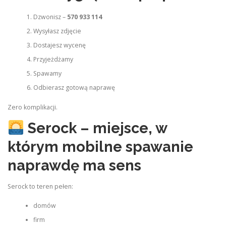
Dzwonisz –
570 933 114
Wysyłasz zdjęcie
Dostajesz wycenę
Przyjeżdżamy
Spawamy
Odbierasz gotową naprawę
Zero komplikacji.
Serock – miejsce, w
którym mobilne spawanie
naprawdę ma sens
Serock to teren pełen:
domów
firm