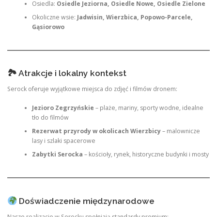
Osiedla:
Osiedle Jeziorna, Osiedle Nowe, Osiedle Zielone
Okoliczne wsie:
Jadwisin, Wierzbica, Popowo-Parcele,
Gąsiorowo
🏞 Atrakcje i lokalny kontekst
Serock oferuje wyjątkowe miejsca do zdjęć i filmów dronem:
Jezioro Zegrzyńskie
– plaże, mariny, sporty wodne, idealne
tło do filmów
Rezerwat przyrody w okolicach Wierzbicy
– malownicze
lasy i szlaki spacerowe
Zabytki Serocka
– kościoły, rynek, historyczne budynki i mosty
Doświadczenie międzynarodowe
Nasze realizacje w Serocku spełniają standardy premium: