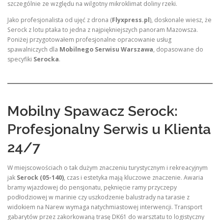
szczególnie ze względu na wilgotny mikroklimat doliny rzeki.
Jako profesjonalista od ujęć z drona (
Flyxpress.pl
), doskonale wiesz, że
Serock z lotu ptaka to jedna z najpiękniejszych panoram Mazowsza.
Poniżej przygotowałem profesjonalne opracowanie usług
spawalniczych dla
Mobilnego Serwisu Warszawa
, dopasowane do
specyfiki
Serocka
.
Mobilny Spawacz Serock:
Profesjonalny Serwis u Klienta
24/7
W miejscowościach o tak dużym znaczeniu turystycznym i rekreacyjnym
jak
Serock (05-140)
, czas i estetyka mają kluczowe znaczenie. Awaria
bramy wjazdowej do pensjonatu, pęknięcie ramy przyczepy
podłodziowej w marinie czy uszkodzenie balustrady na tarasie z
widokiem na Narew wymaga natychmiastowej interwencji. Transport
gabarytów przez zakorkowaną trasę DK61 do warsztatu to logistyczny