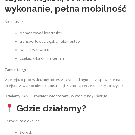
wykonanie, pełna mobilność
Nie musisz:
demontować konstrukcji
transportować ciężkich elementów
szukać warsztatu
czekać kilka dni na termin
Zamiast tego:
✔ przyjazd pod wskazany adres ✔ szybka diagnoza ✔ spawanie na
miejscu ✔ wzmocnienie konstrukcji ✔ zabezpieczenie antykorozyjne
Działamy 24/7 — również wieczorami, w weekendy i święta.
Gdzie działamy?
Serock i cała okolica:
Serock