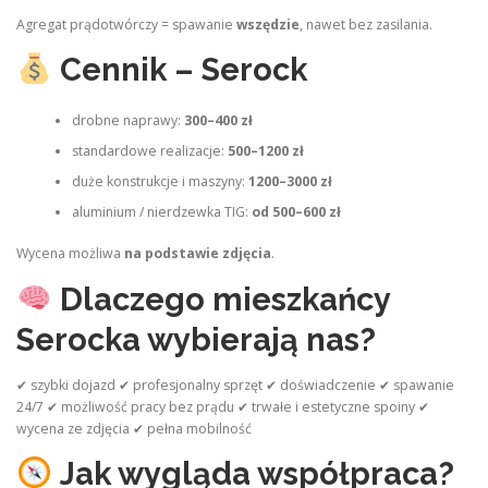
Agregat prądotwórczy = spawanie
wszędzie
, nawet bez zasilania.
Cennik – Serock
drobne naprawy:
300–400 zł
standardowe realizacje:
500–1200 zł
duże konstrukcje i maszyny:
1200–3000 zł
aluminium / nierdzewka TIG:
od 500–600 zł
Wycena możliwa
na podstawie zdjęcia
.
Dlaczego mieszkańcy
Serocka wybierają nas?
✔ szybki dojazd ✔ profesjonalny sprzęt ✔ doświadczenie ✔ spawanie
24/7 ✔ możliwość pracy bez prądu ✔ trwałe i estetyczne spoiny ✔
wycena ze zdjęcia ✔ pełna mobilność
Jak wygląda współpraca?