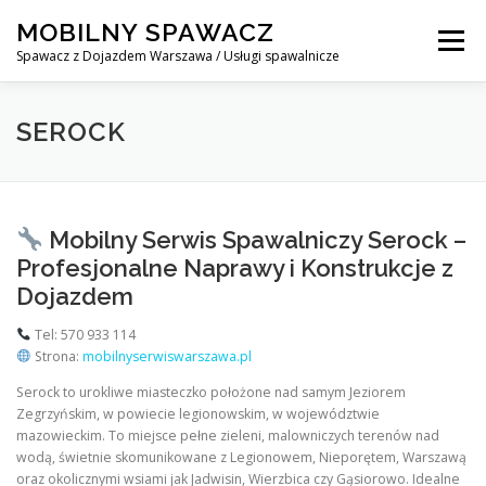
Skip
MOBILNY SPAWACZ
to
Menu
content
Spawacz z Dojazdem Warszawa / Usługi spawalnicze
MOBILNY SPAWACZ WARSZAWA
BLOG
O NAS
SEROCK
KONTAKT
Mobilny Serwis Spawalniczy Serock –
Profesjonalne Naprawy i Konstrukcje z
Dojazdem
Tel: 570 933 114
Strona:
mobilnyserwiswarszawa.pl
Serock to urokliwe miasteczko położone nad samym Jeziorem
Zegrzyńskim, w powiecie legionowskim, w województwie
mazowieckim. To miejsce pełne zieleni, malowniczych terenów nad
wodą, świetnie skomunikowane z Legionowem, Nieporętem, Warszawą
oraz okolicznymi wsiami jak Jadwisin, Wierzbica czy Gąsiorowo. Idealne