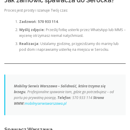
Jak zamówić spawacza do Serocka?
Proces jest prosty i szanuje Twój czas:
Zadzwoń:
570 933 114
.
Wyślij zdjęcie:
Prześlij fotkę usterki przez WhatsApp lub MMS –
wycenę otrzymasz niemal natychmiast.
Realizacja:
Ustalamy godzinę, przyjeżdżamy do mariny lub
pod dom i naprawiamy usterkę na miejscu w Serocku.
Mobilny Serwis Warszawa – Solidność, która trzyma się
brzegu.
Profesjonalne spawanie tam, gdzie go potrzebujesz – od
portu po prywatną posesję.
Telefon:
570 933 114
Strona
WWW:
mobilnyserwiswarszawa.pl
Spawacz Warszawa