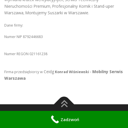
Nieruchomości Premium
Profesjonalny Komik i Stand-uper
,
Warszawa
Montujemy Suszarki w Warszawie
,
.
Dane firmy:
Numer NIP 8792446683
Numer REGON 021161238
Ceidg
Mobilny Serwis
Firma przedsiębiorcy w
Konrad Wiśniewski -
Warszawa
Copyright © 2026 Mobilny Spawacz
–
OnePress
theme by
Zadzwoń
FameThemes