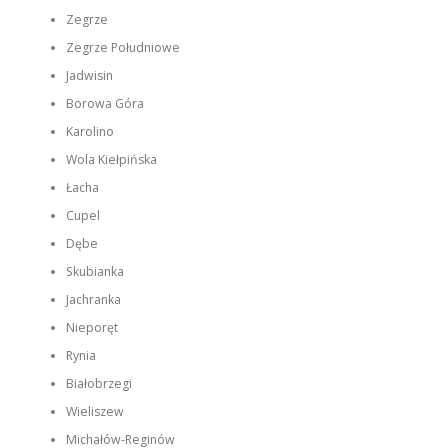
Zegrze
Zegrze Południowe
Jadwisin
Borowa Góra
Karolino
Wola Kiełpińska
Łacha
Cupel
Dębe
Skubianka
Jachranka
Nieporęt
Rynia
Białobrzegi
Wieliszew
Michałów-Reginów