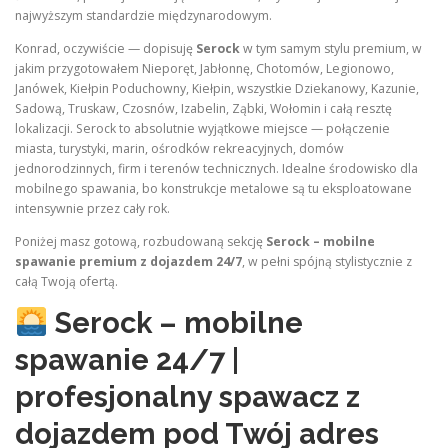
najwyższym standardzie międzynarodowym.
Konrad, oczywiście — dopisuję
Serock
w tym samym stylu premium, w
jakim przygotowałem Nieporęt, Jabłonnę, Chotomów, Legionowo,
Janówek, Kiełpin Poduchowny, Kiełpin, wszystkie Dziekanowy, Kazunie,
Sadową, Truskaw, Czosnów, Izabelin, Ząbki, Wołomin i całą resztę
lokalizacji. Serock to absolutnie wyjątkowe miejsce — połączenie
miasta, turystyki, marin, ośrodków rekreacyjnych, domów
jednorodzinnych, firm i terenów technicznych. Idealne środowisko dla
mobilnego spawania, bo konstrukcje metalowe są tu eksploatowane
intensywnie przez cały rok.
Poniżej masz gotową, rozbudowaną sekcję
Serock – mobilne
spawanie premium z dojazdem 24/7
, w pełni spójną stylistycznie z
całą Twoją ofertą.
Serock – mobilne
spawanie 24/7 |
profesjonalny spawacz z
dojazdem pod Twój adres