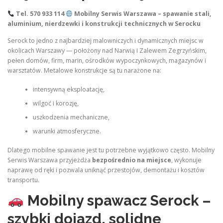
Tel. 570 933 114
Mobilny Serwis Warszawa – spawanie stali,
aluminium, nierdzewki i konstrukcji technicznych w Serocku
Serock to jedno z najbardziej malowniczych i dynamicznych miejsc w
okolicach Warszawy — położony nad Narwią i Zalewem Zegrzyńskim,
pełen domów, firm, marin, ośrodków wypoczynkowych, magazynów i
warsztatów. Metalowe konstrukcje są tu narażone na:
intensywną eksploatację,
wilgoć i korozję,
uszkodzenia mechaniczne,
warunki atmosferyczne.
Dlatego mobilne spawanie jest tu potrzebne wyjątkowo często. Mobilny
Serwis Warszawa przyjeżdża
bezpośrednio na miejsce
, wykonuje
naprawę od ręki i pozwala uniknąć przestojów, demontażu i kosztów
transportu.
Mobilny spawacz Serock –
szybki dojazd, solidne