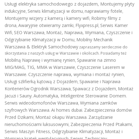
Usługi elektryka samochodowego z dojazdem
,
Montujemy płyty
indukcyjne
Serwis klimatyzacji w domu
naprawiamy fotele
,
,
,
Montujemy wizjery z kamerą i kamery wifi
Robimy filmy z
,
drona
Awaryjnie otwieramy zamki
Flyxpress.pl
Serwis Kamer
,
,
,
Wifi
SEO Warszawa
Montaż, Naprawa, Wymiana, Czyszczenie i
,
,
Odgrzybianie Klimatyzacji w Domu
Mobilny Mechanik
,
Warszawa & Elektryk Samochodowy
zapraszamy serdecznie do
skorzystania z naszych usług w Warszawie i okolicach. Posiadamy też
Mobilną Naprawę i wymianę rynien
Spawanie na zimno
,
MIG/MAG, TIG, MMA w Warszawie
Czyszczenie Laserem w
,
Warszawie
Czyszczenie naprawa, wymiana i montaż rynien
.
,
Usługi szlifierką kątową z Dojazdem
Spawanie i Naprawa
,
Kontenerów
Ogrodnik Warszawa
Spawacz z Dojazdem
Montaż
,
,
Jacuzi i Sauny
Automatyka, Inteligentne Sterowanie Domem
.
.
Serwis wideodomofonów Warszawa
Wymiana zamków
,
szyfrowych Warszawa
Ai homes dubai
Zabezpieczenia domów
.
.
Przed Dzikami
Montaż okapu Warszawa
Zarządzanie
,
.
nieruchomościami luksusowymi
Zabezpieczenia Przed Ptakami
,
,
Serwis Maszyn Fitness
Odgrzybianie Klimatyzacji
Montaż i
,
,
Wymiana kratek wentylacyjnych
Serwis Techniczny
,