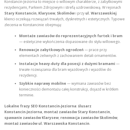
Konstancin‑Jeziorna to miejsce o willowym charakterze, z zabytkowymi
rezydencjami, Parkiem Zdrojowym i strefą uzdrowiskową. W rejonach
Stary Konstancin
,
Klarysew
,
Skolimów
i przy
ul. Warszawskiej
klienci oczekują rozwiązań trwałych, dyskretnych i estetycznych. Typowe
zlecenia w Konstancinie obejmują:
Montaże zawiasów do reprezentacyjnych furtek i bram
— estetyczne wykończenia dopasowane do stylu willowego.
Renowacje zabytkowych ogrodzeń
— prace przy
elementach żeliwnych z zachowaniem detali ornamentów.
Instalacje heavy‑duty dla posesji z dużymi bramami
—
trwałe rozwiązania dla bram wjazdowych i wjazdów do
rezydencji.
Szybkie naprawy mobilne
— wymiana zawiasów bez
konieczności demontażu całej konstrukcji, dojazd w krótkim
terminie.
Lokalne frazy SEO Konstancin‑Jeziorna
:
ślusarz
Konstancin‑Jeziorna
,
montaż zawiasów Stary Konstancin
,
spawanie zawiasów Klarysew
,
renowacja zawiasów Skolimów
,
montaż zawiasów ul. Warszawska Konstancin
.