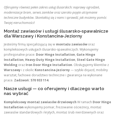
Oferujemy również pełen zakres usług ślusarskich: naprawy ogrodzeń,
modernizacje bram, serwis zamków oraz szeroko pojęte utrzymanie
techniczne budynków. Skontaktuj się z nami i sprawdź, jak możemy pomóc
Twojej nieruchomości!
Montaż zawiasów i usługi ślusarsko‑spawalnicze
dla Warszawy i Konstancina‑Jeziorny
Jesteśmy firmą specjalizującą się w
montażu zawiasów
oraz
kompleksowych usługach ślusarsko‑spawalniczych. Wykonujemy
profesjonalne prace:
Door Hinge Installation
,
Gate Hinge
Installation
,
Heavy‑Duty Hinge Installation
,
Steel Gate Hinge
Welding
oraz
Iron Door Hinge Installation
. Obsługujemy klientów z
Warszawy
i z okolic
Konstancina‑Jeziorny
— szybki dojazd, mobilny
warsztat, fachowe doradztwo techniczne i gwarancja na wykonane
prace.
Zadzwoń: 570 933 114
.
Nasze usługi — co oferujemy i dlaczego warto
nas wybrać
Kompleksowy montaż zawiasów drzwiowych
W ramach
Door Hinge
Installation
wykonujemy pomiar, frezowanie ościeżnicy, montaż
zawiasów standardowych i krytych, montaż śrub nierdzewnych oraz