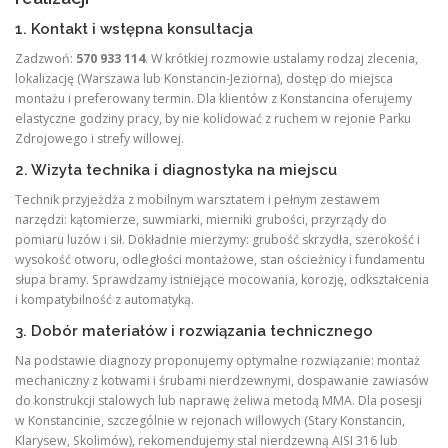
1. Kontakt i wstępna konsultacja
Zadzwoń:
570 933 114
. W krótkiej rozmowie ustalamy rodzaj zlecenia,
lokalizację (Warszawa lub Konstancin‑Jeziorna), dostęp do miejsca
montażu i preferowany termin. Dla klientów z Konstancina oferujemy
elastyczne godziny pracy, by nie kolidować z ruchem w rejonie Parku
Zdrojowego i strefy willowej.
2. Wizyta technika i diagnostyka na miejscu
Technik przyjeżdża z mobilnym warsztatem i pełnym zestawem
narzędzi: kątomierze, suwmiarki, mierniki grubości, przyrządy do
pomiaru luzów i sił. Dokładnie mierzymy: grubość skrzydła, szerokość i
wysokość otworu, odległości montażowe, stan ościeżnicy i fundamentu
słupa bramy. Sprawdzamy istniejące mocowania, korozję, odkształcenia
i kompatybilność z automatyką.
3. Dobór materiałów i rozwiązania technicznego
Na podstawie diagnozy proponujemy optymalne rozwiązanie: montaż
mechaniczny z kotwami i śrubami nierdzewnymi, dospawanie zawiasów
do konstrukcji stalowych lub naprawę żeliwa metodą MMA. Dla posesji
w Konstancinie, szczególnie w rejonach willowych (Stary Konstancin,
Klarysew, Skolimów), rekomendujemy stal nierdzewną AISI 316 lub