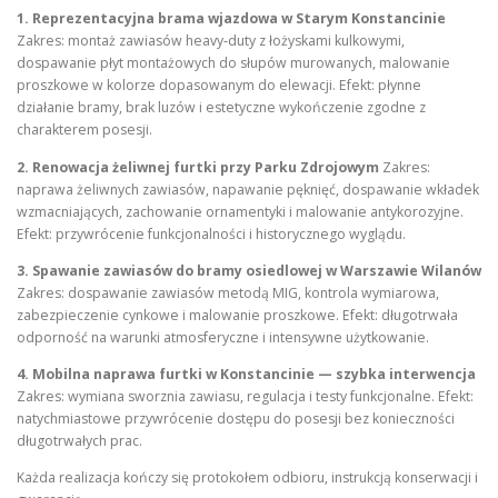
1. Reprezentacyjna brama wjazdowa w Starym Konstancinie
Zakres: montaż zawiasów heavy‑duty z łożyskami kulkowymi,
dospawanie płyt montażowych do słupów murowanych, malowanie
proszkowe w kolorze dopasowanym do elewacji. Efekt: płynne
działanie bramy, brak luzów i estetyczne wykończenie zgodne z
charakterem posesji.
2. Renowacja żeliwnej furtki przy Parku Zdrojowym
Zakres:
naprawa żeliwnych zawiasów, napawanie pęknięć, dospawanie wkładek
wzmacniających, zachowanie ornamentyki i malowanie antykorozyjne.
Efekt: przywrócenie funkcjonalności i historycznego wyglądu.
3. Spawanie zawiasów do bramy osiedlowej w Warszawie Wilanów
Zakres: dospawanie zawiasów metodą MIG, kontrola wymiarowa,
zabezpieczenie cynkowe i malowanie proszkowe. Efekt: długotrwała
odporność na warunki atmosferyczne i intensywne użytkowanie.
4. Mobilna naprawa furtki w Konstancinie — szybka interwencja
Zakres: wymiana sworznia zawiasu, regulacja i testy funkcjonalne. Efekt:
natychmiastowe przywrócenie dostępu do posesji bez konieczności
długotrwałych prac.
Każda realizacja kończy się protokołem odbioru, instrukcją konserwacji i