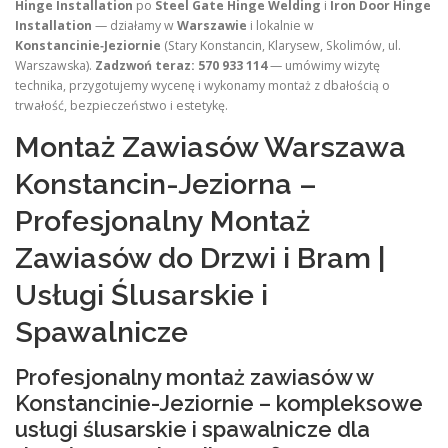
Hinge Installation
po
Steel Gate Hinge Welding
i
Iron Door Hinge
Installation
— działamy w
Warszawie
i lokalnie w
Konstancinie‑Jeziornie
(Stary Konstancin, Klarysew, Skolimów, ul.
Warszawska).
Zadzwoń teraz: 570 933 114
— umówimy wizytę
technika, przygotujemy wycenę i wykonamy montaż z dbałością o
trwałość, bezpieczeństwo i estetykę.
Montaż Zawiasów Warszawa
Konstancin-Jeziorna –
Profesjonalny Montaż
Zawiasów do Drzwi i Bram |
Usługi Ślusarskie i
Spawalnicze
Profesjonalny montaż zawiasów w
Konstancinie-Jeziornie – kompleksowe
usługi ślusarskie i spawalnicze dla