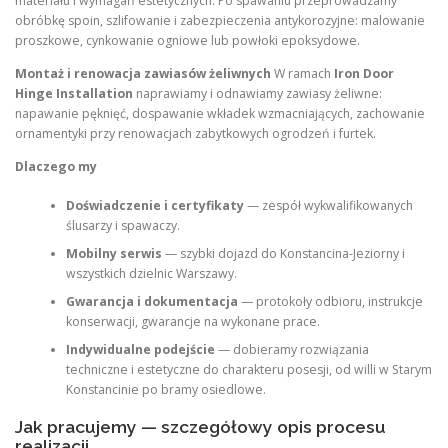
materiału i wymagań estetycznych. Po spawaniu przeprowadzamy
obróbkę spoin, szlifowanie i zabezpieczenia antykorozyjne: malowanie
proszkowe, cynkowanie ogniowe lub powłoki epoksydowe.
Montaż i renowacja zawiasów żeliwnych
W ramach
Iron Door
Hinge Installation
naprawiamy i odnawiamy zawiasy żeliwne:
napawanie pęknięć, dospawanie wkładek wzmacniających, zachowanie
ornamentyki przy renowacjach zabytkowych ogrodzeń i furtek.
Dlaczego my
Doświadczenie i certyfikaty
— zespół wykwalifikowanych
ślusarzy i spawaczy.
Mobilny serwis
— szybki dojazd do Konstancina‑Jeziorny i
wszystkich dzielnic Warszawy.
Gwarancja i dokumentacja
— protokoły odbioru, instrukcje
konserwacji, gwarancje na wykonane prace.
Indywidualne podejście
— dobieramy rozwiązania
techniczne i estetyczne do charakteru posesji, od willi w Starym
Konstancinie po bramy osiedlowe.
Jak pracujemy — szczegółowy opis procesu
realizacji