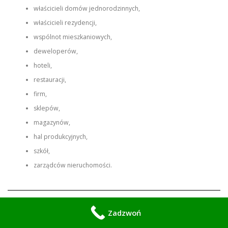
właścicieli domów jednorodzinnych,
właścicieli rezydencji,
wspólnot mieszkaniowych,
deweloperów,
hoteli,
restauracji,
firm,
sklepów,
magazynów,
hal produkcyjnych,
szkół,
zarządców nieruchomości.
Zadzwoń
Dlaczego profesjonalny