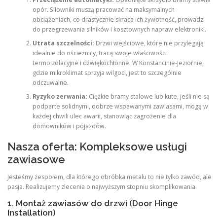
opór. Siłowniki muszą pracować na maksymalnych
obciążeniach, co drastycznie skraca ich żywotność, prowadzi
do przegrzewania silników i kosztownych napraw elektroniki.
Utrata szczelności:
Drzwi wejściowe, które nie przylegają
idealnie do ościeżnicy, tracą swoje właściwości
termoizolacyjne i dźwiękochłonne. W Konstancinie-Jeziornie,
gdzie mikroklimat sprzyja wilgoci, jest to szczególnie
odczuwalne.
Ryzyko zerwania:
Ciężkie bramy stalowe lub kute, jeśli nie są
podparte solidnymi, dobrze wspawanymi zawiasami, mogą w
każdej chwili ulec awarii, stanowiąc zagrożenie dla
domowników i pojazdów.
Nasza oferta: Kompleksowe usługi
zawiasowe
Jesteśmy zespołem, dla którego obróbka metalu to nie tylko zawód, ale
pasja. Realizujemy zlecenia o najwyższym stopniu skomplikowania.
1. Montaż zawiasów do drzwi (Door Hinge
Installation)