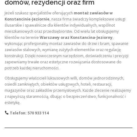
domów, rezydencji oraz firm
Jeżeli szukasz specjalistów oferujących
montaż zawiasów w
Konstancinie-Jeziornie
, nasza firma świadczy kompleksowe usługi
ślusarskie i spawalnicze dla klientów indywidualnych, wspólnot
mieszkaniowych oraz przedsiębiorstw. Od wielu lat obsługujemy
klientów na terenie
Warszawy oraz Konstancina-Jeziorny
,
wykonując profesjonalny montaż zawiasów do drzwi i bram, spawanie
zawiasów stalowych, wymianę zużytych elementów oraz regulację
konstrukcji. Dzięki nowoczesnym narzędziom, doświadczeniu i precyzji
zapewniamy trwałe oraz estetyczne rozwiązania dostosowane do
potrzeb każdej nieruchomości.
Obsługujemy właścicieli luksusowych willi, domów jednorodzinnych,
osiedli zamkniętych, obiektów usługowych, hoteli, restauracji,
magazynów oraz zakładów przemysłowych. Każde zlecenie realizujemy
z najwyższą starannością, dbając o bezpieczeństwo, funkcjonalność i
estetykę.
Telefon: 570 933 114