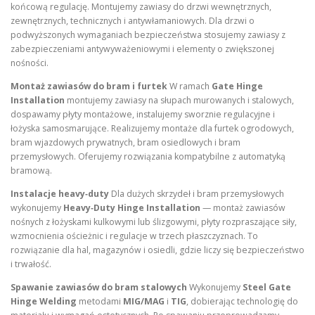
końcową regulację. Montujemy zawiasy do drzwi wewnętrznych,
zewnętrznych, technicznych i antywłamaniowych. Dla drzwi o
podwyższonych wymaganiach bezpieczeństwa stosujemy zawiasy z
zabezpieczeniami antywyważeniowymi i elementy o zwiększonej
nośności.
Montaż zawiasów do bram i furtek
W ramach
Gate Hinge
Installation
montujemy zawiasy na słupach murowanych i stalowych,
dospawamy płyty montażowe, instalujemy sworznie regulacyjne i
łożyska samosmarujące. Realizujemy montaże dla furtek ogrodowych,
bram wjazdowych prywatnych, bram osiedlowych i bram
przemysłowych. Oferujemy rozwiązania kompatybilne z automatyką
bramową.
Instalacje heavy‑duty
Dla dużych skrzydeł i bram przemysłowych
wykonujemy
Heavy‑Duty Hinge Installation
— montaż zawiasów
nośnych z łożyskami kulkowymi lub ślizgowymi, płyty rozpraszające siły,
wzmocnienia ościeżnic i regulacje w trzech płaszczyznach. To
rozwiązanie dla hal, magazynów i osiedli, gdzie liczy się bezpieczeństwo
i trwałość.
Spawanie zawiasów do bram stalowych
Wykonujemy
Steel Gate
Hinge Welding
metodami
MIG/MAG
i
TIG
, dobierając technologię do