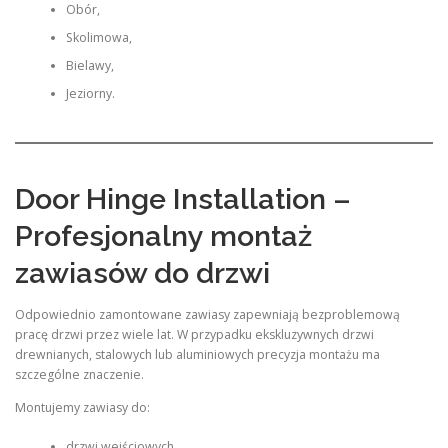
Obór,
Skolimowa,
Bielawy,
Jeziorny.
Door Hinge Installation –
Profesjonalny montaż
zawiasów do drzwi
Odpowiednio zamontowane zawiasy zapewniają bezproblemową
pracę drzwi przez wiele lat. W przypadku ekskluzywnych drzwi
drewnianych, stalowych lub aluminiowych precyzja montażu ma
szczególne znaczenie.
Montujemy zawiasy do:
drzwi wejściowych,