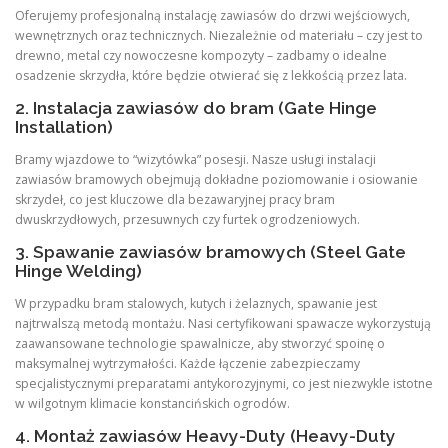
Oferujemy profesjonalną instalację zawiasów do drzwi wejściowych,
wewnętrznych oraz technicznych. Niezależnie od materiału – czy jest to
drewno, metal czy nowoczesne kompozyty – zadbamy o idealne
osadzenie skrzydła, które będzie otwierać się z lekkością przez lata.
2. Instalacja zawiasów do bram (Gate Hinge
Installation)
Bramy wjazdowe to “wizytówka” posesji. Nasze usługi instalacji
zawiasów bramowych obejmują dokładne poziomowanie i osiowanie
skrzydeł, co jest kluczowe dla bezawaryjnej pracy bram
dwuskrzydłowych, przesuwnych czy furtek ogrodzeniowych.
3. Spawanie zawiasów bramowych (Steel Gate
Hinge Welding)
W przypadku bram stalowych, kutych i żelaznych, spawanie jest
najtrwalszą metodą montażu. Nasi certyfikowani spawacze wykorzystują
zaawansowane technologie spawalnicze, aby stworzyć spoinę o
maksymalnej wytrzymałości. Każde łączenie zabezpieczamy
specjalistycznymi preparatami antykorozyjnymi, co jest niezwykle istotne
w wilgotnym klimacie konstancińskich ogrodów.
4. Montaż zawiasów Heavy-Duty (Heavy-Duty