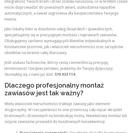
integralność Twoich bram i drzwi została naruszona, co w krótkim czasie
może doprowadzić do poważnych awarii, uszkodzenia napędów
automatycznych, a nawet zagrożenia dla bezpieczeństwa Twojego
mienia.
Jako lokalny lider w dziedzinie usług ślusarskich i spawalniczych,
specjalizujemy się w precyzyjnym montażu i naprawach zawiasów.
Obsługujemy zarówno wymagających klientów indywidualnych w
Konstancinie-Jeziornie, jak i właścicieli nieruchomości oraz zarządców
obiektów na terenie całej Warszawy.
Jeśli szukasz fachowców, którzy cenią rzemieślniczą precyzję,
terminowość i bezpieczeństwo, jesteśmy do Twojej dyspozycji.
Skontaktuj się z nami już dziś:
570 933 114
.
Dlaczego profesjonalny montaż
zawiasów jest tak ważny?
Wielu właścicieli nieruchomości traktuje zawiasy jako element
drugorzędny. W rzeczywistości to one przenoszą cały ciężar skrzydeł
bramowych i drzwiowych na konstrukcję nośną. Niewłaściwy montaż lub
zużycie zawiasów prowadzi do kosztownych konsekwencji:
Przeciążenie automatyki:
Opadnięte skrzydło bramy stawia