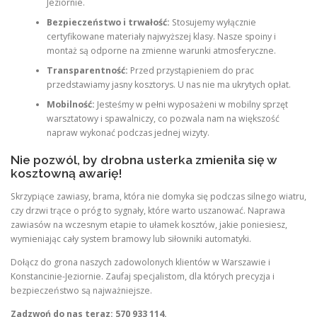
Jeziornie.
Bezpieczeństwo i trwałość:
Stosujemy wyłącznie
certyfikowane materiały najwyższej klasy. Nasze spoiny i
montaż są odporne na zmienne warunki atmosferyczne.
Transparentność:
Przed przystąpieniem do prac
przedstawiamy jasny kosztorys. U nas nie ma ukrytych opłat.
Mobilność:
Jesteśmy w pełni wyposażeni w mobilny sprzęt
warsztatowy i spawalniczy, co pozwala nam na większość
napraw wykonać podczas jednej wizyty.
Nie pozwól, by drobna usterka zmieniła się w
kosztowną awarię!
Skrzypiące zawiasy, brama, która nie domyka się podczas silnego wiatru,
czy drzwi trące o próg to sygnały, które warto uszanować. Naprawa
zawiasów na wczesnym etapie to ułamek kosztów, jakie poniesiesz,
wymieniając cały system bramowy lub siłowniki automatyki.
Dołącz do grona naszych zadowolonych klientów w Warszawie i
Konstancinie-Jeziornie. Zaufaj specjalistom, dla których precyzja i
bezpieczeństwo są najważniejsze.
Zadzwoń do nas teraz: 570 933 114.