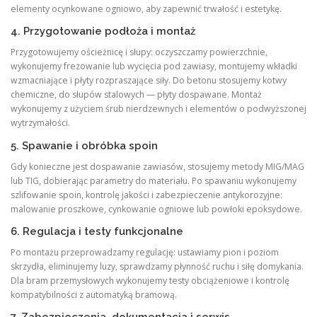
elementy ocynkowane ogniowo, aby zapewnić trwałość i estetykę.
4. Przygotowanie podłoża i montaż
Przygotowujemy ościeżnicę i słupy: oczyszczamy powierzchnie,
wykonujemy frezowanie lub wycięcia pod zawiasy, montujemy wkładki
wzmacniające i płyty rozpraszające siły. Do betonu stosujemy kotwy
chemiczne, do słupów stalowych — płyty dospawane. Montaż
wykonujemy z użyciem śrub nierdzewnych i elementów o podwyższonej
wytrzymałości.
5. Spawanie i obróbka spoin
Gdy konieczne jest dospawanie zawiasów, stosujemy metody MIG/MAG
lub TIG, dobierając parametry do materiału. Po spawaniu wykonujemy
szlifowanie spoin, kontrolę jakości i zabezpieczenie antykorozyjne:
malowanie proszkowe, cynkowanie ogniowe lub powłoki epoksydowe.
6. Regulacja i testy funkcjonalne
Po montażu przeprowadzamy regulację: ustawiamy pion i poziom
skrzydła, eliminujemy luzy, sprawdzamy płynność ruchu i siłę domykania.
Dla bram przemysłowych wykonujemy testy obciążeniowe i kontrolę
kompatybilności z automatyką bramową.
7. Zabezpieczenia, dokumentacja i serwis