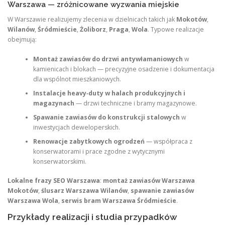
Warszawa — zróżnicowane wyzwania miejskie
W Warszawie realizujemy zlecenia w dzielnicach takich jak
Mokotów
,
Wilanów
,
Śródmieście
,
Żoliborz
,
Praga
,
Wola
. Typowe realizacje
obejmują:
Montaż zawiasów do drzwi antywłamaniowych
w
kamienicach i blokach — precyzyjne osadzenie i dokumentacja
dla wspólnot mieszkaniowych.
Instalacje heavy‑duty w halach produkcyjnych i
magazynach
— drzwi techniczne i bramy magazynowe.
Spawanie zawiasów do konstrukcji stalowych
w
inwestycjach deweloperskich.
Renowacje zabytkowych ogrodzeń
— współpraca z
konserwatorami i prace zgodne z wytycznymi
konserwatorskimi.
Lokalne frazy SEO Warszawa
:
montaż zawiasów Warszawa
Mokotów
,
ślusarz Warszawa Wilanów
,
spawanie zawiasów
Warszawa Wola
,
serwis bram Warszawa Śródmieście
.
Przykłady realizacji i studia przypadków