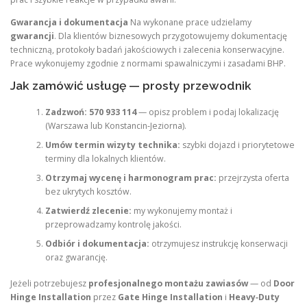
Gwarancja i dokumentacja
Na wykonane prace udzielamy
gwarancji
. Dla klientów biznesowych przygotowujemy dokumentację
techniczną, protokoły badań jakościowych i zalecenia konserwacyjne.
Prace wykonujemy zgodnie z normami spawalniczymi i zasadami BHP.
Jak zamówić usługę — prosty przewodnik
Zadzwoń:
570 933 114
— opisz problem i podaj lokalizację
(Warszawa lub Konstancin‑Jeziorna).
Umów termin wizyty technika:
szybki dojazd i priorytetowe
terminy dla lokalnych klientów.
Otrzymaj wycenę i harmonogram prac:
przejrzysta oferta
bez ukrytych kosztów.
Zatwierdź zlecenie:
my wykonujemy montaż i
przeprowadzamy kontrolę jakości.
Odbiór i dokumentacja:
otrzymujesz instrukcję konserwacji
oraz gwarancję.
Jeżeli potrzebujesz
profesjonalnego montażu zawiasów
— od
Door
Hinge Installation
przez
Gate Hinge Installation
i
Heavy‑Duty