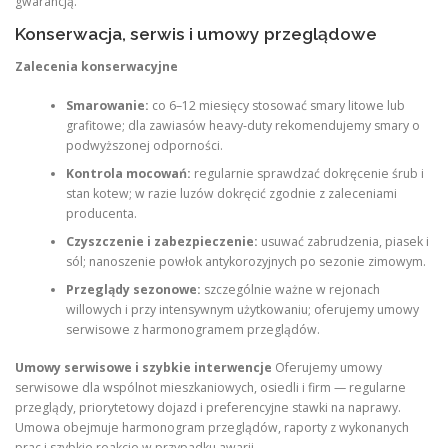
gwarancją.
Konserwacja, serwis i umowy przeglądowe
Zalecenia konserwacyjne
Smarowanie:
co 6–12 miesięcy stosować smary litowe lub
grafitowe; dla zawiasów heavy‑duty rekomendujemy smary o
podwyższonej odporności.
Kontrola mocowań:
regularnie sprawdzać dokręcenie śrub i
stan kotew; w razie luzów dokręcić zgodnie z zaleceniami
producenta.
Czyszczenie i zabezpieczenie:
usuwać zabrudzenia, piasek i
sól; nanoszenie powłok antykorozyjnych po sezonie zimowym.
Przeglądy sezonowe:
szczególnie ważne w rejonach
willowych i przy intensywnym użytkowaniu; oferujemy umowy
serwisowe z harmonogramem przeglądów.
Umowy serwisowe i szybkie interwencje
Oferujemy umowy
serwisowe dla wspólnot mieszkaniowych, osiedli i firm — regularne
przeglądy, priorytetowy dojazd i preferencyjne stawki na naprawy.
Umowa obejmuje harmonogram przeglądów, raporty z wykonanych
prac i szybkie reakcje w przypadku awarii.