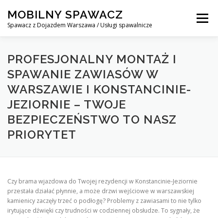
Skip
MOBILNY SPAWACZ
to
Menu
content
Spawacz z Dojazdem Warszawa / Usługi spawalnicze
MOBILNY SPAWACZ WARSZAWA
BLOG
O NAS
PROFESJONALNY MONTAŻ I
SPAWANIE ZAWIASÓW W
WARSZAWIE I KONSTANCINIE-
KONTAKT
JEZIORNIE – TWOJE
BEZPIECZEŃSTWO TO NASZ
PRIORYTET
Czy brama wjazdowa do Twojej rezydencji w Konstancinie-Jeziornie
przestała działać płynnie, a może drzwi wejściowe w warszawskiej
kamienicy zaczęły trzeć o podłogę? Problemy z zawiasami to nie tylko
irytujące dźwięki czy trudności w codziennej obsłudze. To sygnały, że