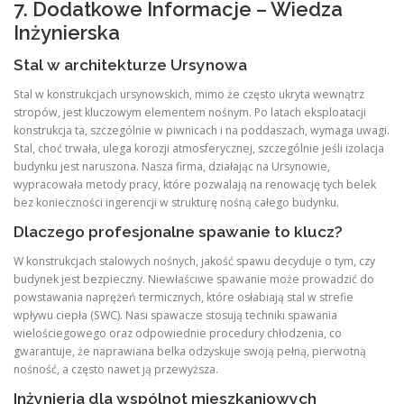
7. Dodatkowe Informacje – Wiedza
Inżynierska
Stal w architekturze Ursynowa
Stal w konstrukcjach ursynowskich, mimo że często ukryta wewnątrz
stropów, jest kluczowym elementem nośnym. Po latach eksploatacji
konstrukcja ta, szczególnie w piwnicach i na poddaszach, wymaga uwagi.
Stal, choć trwała, ulega korozji atmosferycznej, szczególnie jeśli izolacja
budynku jest naruszona. Nasza firma, działając na Ursynowie,
wypracowała metody pracy, które pozwalają na renowację tych belek
bez konieczności ingerencji w strukturę nośną całego budynku.
Dlaczego profesjonalne spawanie to klucz?
W konstrukcjach stalowych nośnych, jakość spawu decyduje o tym, czy
budynek jest bezpieczny. Niewłaściwe spawanie może prowadzić do
powstawania naprężeń termicznych, które osłabiają stal w strefie
wpływu ciepła (SWC). Nasi spawacze stosują techniki spawania
wielościegowego oraz odpowiednie procedury chłodzenia, co
gwarantuje, że naprawiana belka odzyskuje swoją pełną, pierwotną
nośność, a często nawet ją przewyższa.
Inżynieria dla wspólnot mieszkaniowych