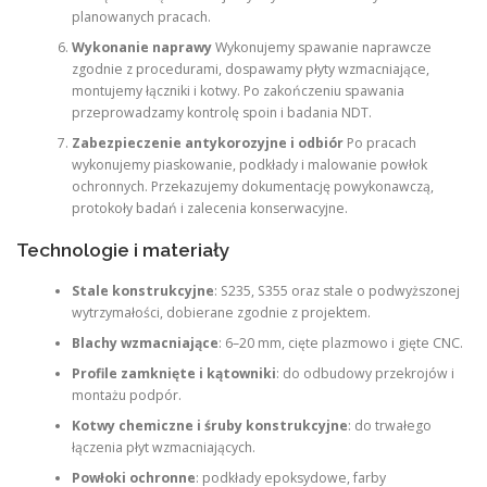
planowanych pracach.
Wykonanie naprawy
Wykonujemy spawanie naprawcze
zgodnie z procedurami, dospawamy płyty wzmacniające,
montujemy łączniki i kotwy. Po zakończeniu spawania
przeprowadzamy kontrolę spoin i badania NDT.
Zabezpieczenie antykorozyjne i odbiór
Po pracach
wykonujemy piaskowanie, podkłady i malowanie powłok
ochronnych. Przekazujemy dokumentację powykonawczą,
protokoły badań i zalecenia konserwacyjne.
Technologie i materiały
Stale konstrukcyjne
: S235, S355 oraz stale o podwyższonej
wytrzymałości, dobierane zgodnie z projektem.
Blachy wzmacniające
: 6–20 mm, cięte plazmowo i gięte CNC.
Profile zamknięte i kątowniki
: do odbudowy przekrojów i
montażu podpór.
Kotwy chemiczne i śruby konstrukcyjne
: do trwałego
łączenia płyt wzmacniających.
Powłoki ochronne
: podkłady epoksydowe, farby