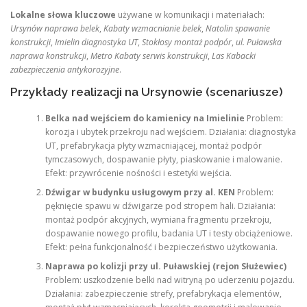
Lokalne słowa kluczowe
używane w komunikacji i materiałach:
Ursynów naprawa belek
,
Kabaty wzmacnianie belek
,
Natolin spawanie
konstrukcji
,
Imielin diagnostyka UT
,
Stokłosy montaż podpór
,
ul. Puławska
naprawa konstrukcji
,
Metro Kabaty serwis konstrukcji
,
Las Kabacki
zabezpieczenia antykorozyjne
.
Przykłady realizacji na Ursynowie (scenariusze)
Belka nad wejściem do kamienicy na Imielinie
Problem:
korozja i ubytek przekroju nad wejściem. Działania: diagnostyka
UT, prefabrykacja płyty wzmacniającej, montaż podpór
tymczasowych, dospawanie płyty, piaskowanie i malowanie.
Efekt: przywrócenie nośności i estetyki wejścia.
Dźwigar w budynku usługowym przy al. KEN
Problem:
pęknięcie spawu w dźwigarze pod stropem hali. Działania:
montaż podpór akcyjnych, wymiana fragmentu przekroju,
dospawanie nowego profilu, badania UT i testy obciążeniowe.
Efekt: pełna funkcjonalność i bezpieczeństwo użytkowania.
Naprawa po kolizji przy ul. Puławskiej (rejon Służewiec)
Problem: uszkodzenie belki nad witryną po uderzeniu pojazdu.
Działania: zabezpieczenie strefy, prefabrykacja elementów,