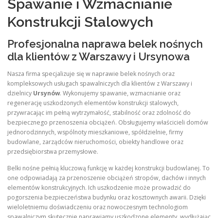
Spawanie i Wzmacnianie
Konstrukcji Stalowych
Profesjonalna naprawa belek nośnych
dla klientów z Warszawy i Ursynowa
Nasza firma specjalizuje się w naprawie belek nośnych oraz
kompleksowych usługach spawalniczych dla klientów z Warszawy i
dzielnicy
Ursynów
. Wykonujemy spawanie, wzmacnianie oraz
regenerację uszkodzonych elementów konstrukcji stalowych,
przywracając im pełną wytrzymałość, stabilność oraz zdolność do
bezpiecznego przenoszenia obciążeń. Obsługujemy właścicieli domów
jednorodzinnych, wspólnoty mieszkaniowe, spółdzielnie, firmy
budowlane, zarządców nieruchomości, obiekty handlowe oraz
przedsiębiorstwa przemysłowe.
Belki nośne pełnią kluczową funkcję w każdej konstrukcji budowlanej. To
one odpowiadają za przenoszenie obciążeń stropów, dachów i innych
elementów konstrukcyjnych. Ich uszkodzenie może prowadzić do
pogorszenia bezpieczeństwa budynku oraz kosztownych awarii. Dzięki
wieloletniemu doświadczeniu oraz nowoczesnym technologiom
spawalniczym skutecznie naprawiamy uszkodzone elementy, wydłużając