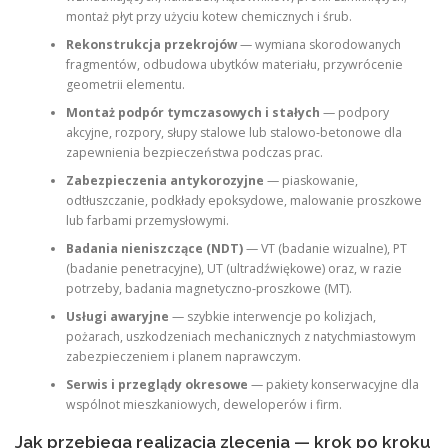
montaż płyt przy użyciu kotew chemicznych i śrub.
Rekonstrukcja przekrojów
— wymiana skorodowanych
fragmentów, odbudowa ubytków materiału, przywrócenie
geometrii elementu.
Montaż podpór tymczasowych i stałych
— podpory
akcyjne, rozpory, słupy stalowe lub stalowo‑betonowe dla
zapewnienia bezpieczeństwa podczas prac.
Zabezpieczenia antykorozyjne
— piaskowanie,
odtłuszczanie, podkłady epoksydowe, malowanie proszkowe
lub farbami przemysłowymi.
Badania nieniszczące (NDT)
— VT (badanie wizualne), PT
(badanie penetracyjne), UT (ultradźwiękowe) oraz, w razie
potrzeby, badania magnetyczno‑proszkowe (MT).
Usługi awaryjne
— szybkie interwencje po kolizjach,
pożarach, uszkodzeniach mechanicznych z natychmiastowym
zabezpieczeniem i planem naprawczym.
Serwis i przeglądy okresowe
— pakiety konserwacyjne dla
wspólnot mieszkaniowych, deweloperów i firm.
Jak przebiega realizacja zlecenia — krok po kroku