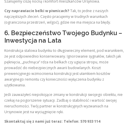
Szanujemy ciszę nocną i komfort mieszkańców Ursynowa.
Czy naprawiacie belki w piwnicach?
Tak, to jedne z naszych
najczęstszych zleceń. Często pracujemy w trudnych warunkach
(ograniczona przestrzeń, wilgoć), gdzie nie ma miejsca na błędy.
6. Bezpieczeństwo Twojego Budynku –
Inwestycja na Lata
Konstrukcja stalowa budynku to długowieczny element, pod warunkiem,
że jest odpowiednio konserwowany. Ignorowanie sygnałów, takich jak
pęknięcia, „puchnąca” rdza na belkach czy ugięcia stropu, może
prowadzić do niebezpiecznych awarii budowlanych. Koszt
prewencyjnego wzmocnienia konstrukcji jest ułamkiem kosztów
awaryjnego remontu czy konieczności wyłączenia budynku z
użytkowania.
Jeśli zauważyłeś niepokojące zmiany w konstrukcji swojego obiektu, nie
czekaj na pogorszenie sytuacji. Zadbaj o stabilność i wartość swojej
nieruchomości. Twój partner w konstrukcyjnych wyzwaniach na
Ursynowie jest na wyciągnięcie ręki.
Skontaktuj się z nami już teraz:
Telefon: 570 933 114