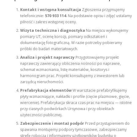
Kontakt i wstępna konsultacja
Zgłoszenia przyjmujemy
telefonicznie:
570 933 114
. Na podstawie opisu i zdjęć ustalamy
pilność i zakres wstępnej oceny.
Wizyta techniczna i diagnostyka
Na miejscu wykonujemy
pomiary UT, ocenę korozji, pomiary odkształceń i
dokumentację fotograficzną. W razie potrzeby pobieramy
próbki do badań materiałowych.
Analiza i projekt naprawczy
Przygotowujemy projekt
naprawczy zawierający obliczenia nośności po naprawie,
schemat wzmacniania, listę materiałów, kosztorys i
harmonogram prac. Projekt konsultujemy z inwestorem lub
zarządcą nieruchomości.
Prefabrykacja elementów
W warsztacie prefabryfikujemy
płyty wzmacniające, nakładki i profile (cięcie plazmowe, gięcie,
wiercenie). Prefabrykacja skraca czas prac na miejscu — istotne
przy ciasnych podwórkach Ursynowa i przy obiektach
użyteczności publicznej.
Zabezpieczenie i montaż podpór
Przed przystąpieniem do
spawania montujemy podpory tymczasowe, zabezpieczamy
strefę roboczą i informujemy użytkowników budynku o