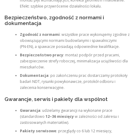
montaż płyt wzmacniających, korekta geometrii i malowanie.
Efekt: szybkie przywrócenie działalności lokalu.
Bezpieczeństwo, zgodność z normami i
dokumentacja
Zgodność z normami
: wszystkie prace wykonujemy zgodnie z
obowiązującymi normami budowlanymi i spawalniczymi
(PN‑EN), a spawacze posiadają odpowiednie kwalifikacje.
Bezpieczeństwo pracy
: montaż podpór przed pracami,
zabezpieczenie strefy roboczej, minimalizacja uciążliwości dla
mieszkańców.
Dokumentacja
: po zakończeniu prac dostarczamy protokoły
badań NDT, rysunki powykonawcze, protokół odbioru i
zalecenia konserwacyjne.
Gwarancje, serwis i pakiety dla wspólnot
Gwarancja
: udzielamy gwarancji na wykonane prace
(standardowo
12–36 miesięcy
w zależności od zakresu i
zastosowanych materiałów).
Pakiety serwisowe
: przeglądy co 6 lub 12 miesięcy,