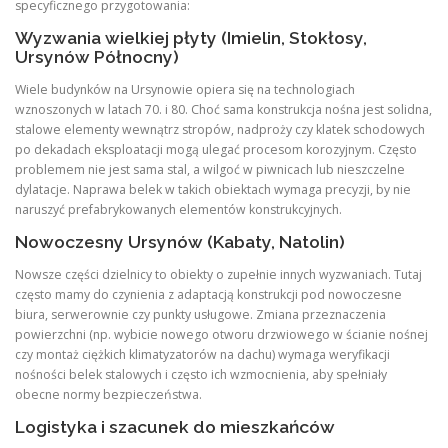
specyficznego przygotowania:
Wyzwania wielkiej płyty (Imielin, Stokłosy,
Ursynów Północny)
Wiele budynków na Ursynowie opiera się na technologiach
wznoszonych w latach 70. i 80. Choć sama konstrukcja nośna jest solidna,
stalowe elementy wewnątrz stropów, nadproży czy klatek schodowych
po dekadach eksploatacji mogą ulegać procesom korozyjnym. Często
problemem nie jest sama stal, a wilgoć w piwnicach lub nieszczelne
dylatacje. Naprawa belek w takich obiektach wymaga precyzji, by nie
naruszyć prefabrykowanych elementów konstrukcyjnych.
Nowoczesny Ursynów (Kabaty, Natolin)
Nowsze części dzielnicy to obiekty o zupełnie innych wyzwaniach. Tutaj
często mamy do czynienia z adaptacją konstrukcji pod nowoczesne
biura, serwerownie czy punkty usługowe. Zmiana przeznaczenia
powierzchni (np. wybicie nowego otworu drzwiowego w ścianie nośnej
czy montaż ciężkich klimatyzatorów na dachu) wymaga weryfikacji
nośności belek stalowych i często ich wzmocnienia, aby spełniały
obecne normy bezpieczeństwa.
Logistyka i szacunek do mieszkańców