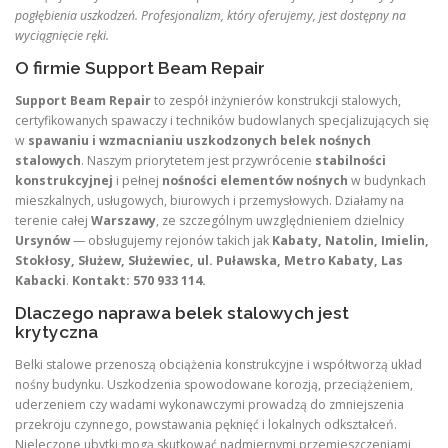
pogłębienia uszkodzeń. Profesjonalizm, który oferujemy, jest dostępny na
wyciągnięcie ręki.
O firmie Support Beam Repair
Support Beam Repair
to zespół inżynierów konstrukcji stalowych,
certyfikowanych spawaczy i techników budowlanych specjalizujących się
w
spawaniu i wzmacnianiu uszkodzonych belek nośnych
stalowych
. Naszym priorytetem jest przywrócenie
stabilności
konstrukcyjnej
i pełnej
nośności elementów nośnych
w budynkach
mieszkalnych, usługowych, biurowych i przemysłowych. Działamy na
terenie całej
Warszawy
, ze szczególnym uwzględnieniem dzielnicy
Ursynów
— obsługujemy rejonów takich jak
Kabaty, Natolin, Imielin,
Stokłosy, Służew, Służewiec, ul. Puławska, Metro Kabaty, Las
Kabacki
.
Kontakt: 570 933 114.
Dlaczego naprawa belek stalowych jest
krytyczna
Belki stalowe przenoszą obciążenia konstrukcyjne i współtworzą układ
nośny budynku. Uszkodzenia spowodowane korozją, przeciążeniem,
uderzeniem czy wadami wykonawczymi prowadzą do zmniejszenia
przekroju czynnego, powstawania pęknięć i lokalnych odkształceń.
Nieleczone ubytki mogą skutkować nadmiernymi przemieszczeniami,