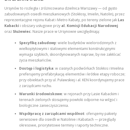
Ursynów to rozległa i zróżnicowana dzielnica Warszawy — od gęsto
zabudowanych osiedli mieszkaniowych (Stokłosy, Imielin, Natolin), przez
reprezentacyjne rejonu Kabat i Metro Kabaty, po tereny zielone jak
Las
Kabacki
i obszary usługowe przy
al. Komisji Edukacji Narodowej
oraz
Służewiec
. Nasze prace w Ursynowie uwzględniają:
Specyfikę zabudowy
: wiele budynków wielorodzinnych z
wielkopłytowymi i stalowymi elementami konstrukcyjnymi
wymaga szybkich, skoordynowanych napraw, by nie zakłócać
życia mieszkańców.
Dostęp i logistyka
: w ciasnych podwórkach Stokłos i Imielina
preferujemy prefabrykację elementów i krótkie etapy robocze;
przy obiektach przy ul. Puławskiej i al. KEN koordynujemy prace
z zarządcami ruchu.
Warunki środowiskowe
: w rejonach przy Lasie Kabackim i
terenach zielonych stosujemy powłoki odporne na wilgoć i
biologiczne zanieczyszczenia.
Współpracę z zarządcami wspólnot
: oferujemy pakiety
serwisowe dla osiedli w Natolinie i Kabatach — przeglądy
okresowe, priorytetowe terminy i raporty techniczne.