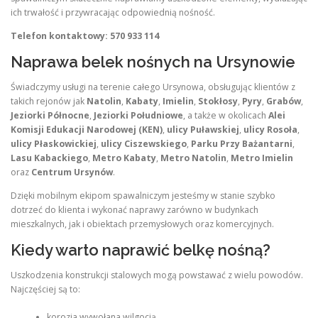
ich trwałość i przywracając odpowiednią nośność.
Telefon kontaktowy: 570 933 114
Naprawa belek nośnych na Ursynowie
Świadczymy usługi na terenie całego Ursynowa, obsługując klientów z
takich rejonów jak
Natolin
,
Kabaty
,
Imielin
,
Stokłosy
,
Pyry
,
Grabów
,
Jeziorki Północne
,
Jeziorki Południowe
, a także w okolicach
Alei
Komisji Edukacji Narodowej (KEN)
,
ulicy Puławskiej
,
ulicy Rosoła
,
ulicy Płaskowickiej
,
ulicy Ciszewskiego
,
Parku Przy Bażantarni
,
Lasu Kabackiego
,
Metro Kabaty
,
Metro Natolin
,
Metro Imielin
oraz
Centrum Ursynów
.
Dzięki mobilnym ekipom spawalniczym jesteśmy w stanie szybko
dotrzeć do klienta i wykonać naprawy zarówno w budynkach
mieszkalnych, jak i obiektach przemysłowych oraz komercyjnych.
Kiedy warto naprawić belkę nośną?
Uszkodzenia konstrukcji stalowych mogą powstawać z wielu powodów.
Najczęściej są to:
korozja wywołana wilgocią,