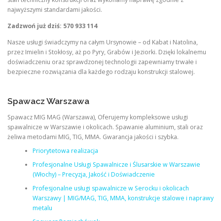
najwyższymi standardami jakości.
Zadzwoń już dziś: 570 933 114
Nasze usługi świadczymy na całym Ursynowie – od Kabat i Natolina,
przez Imielin i Stokłosy, aż po Pyry, Grabów i Jeziorki. Dzięki lokalnemu
doświadczeniu oraz sprawdzonej technologii zapewniamy trwałe i
bezpieczne rozwiązania dla każdego rodzaju konstrukcji stalowej.
Spawacz Warszawa
Spawacz MIG MAG (Warszawa), Oferujemy kompleksowe usługi
spawalnicze w Warszawie i okolicach. Spawanie aluminium, stali oraz
żeliwa metodami MIG, TIG, MMA. Gwarancja jakości i szybka.
Priorytetowa realizacja
Profesjonalne Usługi Spawalnicze i Ślusarskie w Warszawie
(Włochy) – Precyzja, Jakość i Doświadczenie
Profesjonalne usługi spawalnicze w Serocku i okolicach
Warszawy | MIG/MAG, TIG, MMA, konstrukcje stalowe i naprawy
metalu