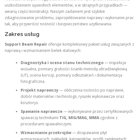
uszkodzeniem sąsiednich elementów, a w skrajnych przypadkach —
awarią części konstrukcji. Naszym zadaniem jest szybkie
zdiagnozowanie problemu, zaprojektowanie naprawy i wykonanie prac
tak, aby przywrócić nośność i bezpieczeństwo użytkowania.
Zakres usług
Support Beam Repair
oferuje kompleksowy pakiet usług związanych z
naprawą i wzmacnianiem belek stalowych:
Diagnostyka i ocena stanu technicznego
— inspekcja
wizualna, pomiary grubości ścianki metodą ultradźwiękową
(UT), ocena korozji, pomiary odkształceń i dokumentacja
fotograficzna.
Projekt naprawczy
— obliczenia nośności po naprawie,
dobór materiałów i technologii, rysunki wykonawcze oraz
kosztorys.
Spawanie naprawcze
— wykonywane przez certyfikowanych
spawaczy technikami
TIG, MIG/MAG, MMA
zgodnie z
procedurami spawalniczymi.
Wzmacnianie przekrojów
— dospawanie płyt
wzmacniających, nakładek, kątowników, profili zamkniętych;