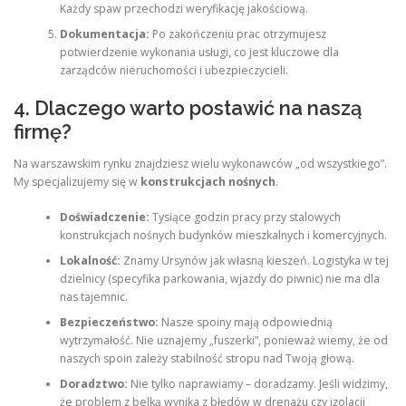
Każdy spaw przechodzi weryfikację jakościową.
Dokumentacja:
Po zakończeniu prac otrzymujesz
potwierdzenie wykonania usługi, co jest kluczowe dla
zarządców nieruchomości i ubezpieczycieli.
4. Dlaczego warto postawić na naszą
firmę?
Na warszawskim rynku znajdziesz wielu wykonawców „od wszystkiego”.
My specjalizujemy się w
konstrukcjach nośnych
.
Doświadczenie:
Tysiące godzin pracy przy stalowych
konstrukcjach nośnych budynków mieszkalnych i komercyjnych.
Lokalność:
Znamy Ursynów jak własną kieszeń. Logistyka w tej
dzielnicy (specyfika parkowania, wjazdy do piwnic) nie ma dla
nas tajemnic.
Bezpieczeństwo:
Nasze spoiny mają odpowiednią
wytrzymałość. Nie uznajemy „fuszerki”, ponieważ wiemy, że od
naszych spoin zależy stabilność stropu nad Twoją głową.
Doradztwo:
Nie tylko naprawiamy – doradzamy. Jeśli widzimy,
że problem z belką wynika z błędów w drenażu czy izolacji