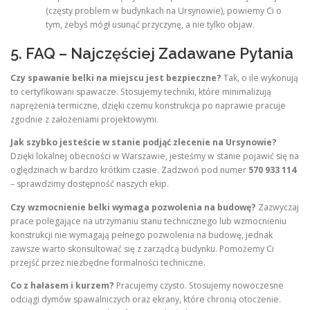
(częsty problem w budynkach na Ursynowie), powiemy Ci o
tym, żebyś mógł usunąć przyczynę, a nie tylko objaw.
5. FAQ – Najczęściej Zadawane Pytania
Czy spawanie belki na miejscu jest bezpieczne?
Tak, o ile wykonują
to certyfikowani spawacze. Stosujemy techniki, które minimalizują
naprężenia termiczne, dzięki czemu konstrukcja po naprawie pracuje
zgodnie z założeniami projektowymi.
Jak szybko jesteście w stanie podjąć zlecenie na Ursynowie?
Dzięki lokalnej obecności w Warszawie, jesteśmy w stanie pojawić się na
oględzinach w bardzo krótkim czasie. Zadzwoń pod numer
570 933 114
– sprawdzimy dostępność naszych ekip.
Czy wzmocnienie belki wymaga pozwolenia na budowę?
Zazwyczaj
prace polegające na utrzymaniu stanu technicznego lub wzmocnieniu
konstrukcji nie wymagają pełnego pozwolenia na budowę, jednak
zawsze warto skonsultować się z zarządcą budynku. Pomożemy Ci
przejść przez niezbędne formalności techniczne.
Co z hałasem i kurzem?
Pracujemy czysto. Stosujemy nowoczesne
odciągi dymów spawalniczych oraz ekrany, które chronią otoczenie.