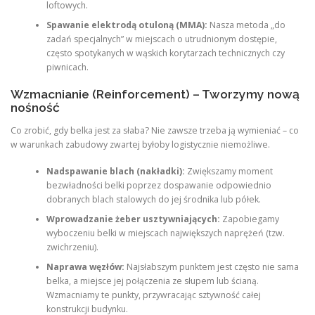
loftowych.
Spawanie elektrodą otuloną (MMA):
Nasza metoda „do
zadań specjalnych” w miejscach o utrudnionym dostępie,
często spotykanych w wąskich korytarzach technicznych czy
piwnicach.
Wzmacnianie (Reinforcement) – Tworzymy nową
nośność
Co zrobić, gdy belka jest za słaba? Nie zawsze trzeba ją wymieniać – co
w warunkach zabudowy zwartej byłoby logistycznie niemożliwe.
Nadspawanie blach (nakładki):
Zwiększamy moment
bezwładności belki poprzez dospawanie odpowiednio
dobranych blach stalowych do jej środnika lub półek.
Wprowadzanie żeber usztywniających:
Zapobiegamy
wyboczeniu belki w miejscach największych naprężeń (tzw.
zwichrzeniu).
Naprawa węzłów:
Najsłabszym punktem jest często nie sama
belka, a miejsce jej połączenia ze słupem lub ścianą.
Wzmacniamy te punkty, przywracając sztywność całej
konstrukcji budynku.