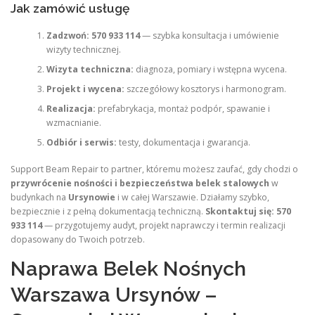
Jak zamówić usługę
Zadzwoń:
570 933 114
— szybka konsultacja i umówienie
wizyty technicznej.
Wizyta techniczna:
diagnoza, pomiary i wstępna wycena.
Projekt i wycena:
szczegółowy kosztorys i harmonogram.
Realizacja:
prefabrykacja, montaż podpór, spawanie i
wzmacnianie.
Odbiór i serwis:
testy, dokumentacja i gwarancja.
Support Beam Repair to partner, któremu możesz zaufać, gdy chodzi o
przywrócenie nośności i bezpieczeństwa belek stalowych
w
budynkach na
Ursynowie
i w całej Warszawie. Działamy szybko,
bezpiecznie i z pełną dokumentacją techniczną.
Skontaktuj się: 570
933 114
— przygotujemy audyt, projekt naprawczy i termin realizacji
dopasowany do Twoich potrzeb.
Naprawa Belek Nośnych
Warszawa Ursynów –