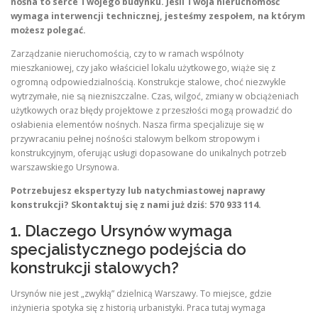
nośna to serce Twojego budynku. Jeśli Twoja nieruchomość
wymaga interwencji technicznej, jesteśmy zespołem, na którym
możesz polegać.
Zarządzanie nieruchomością, czy to w ramach wspólnoty
mieszkaniowej, czy jako właściciel lokalu użytkowego, wiąże się z
ogromną odpowiedzialnością. Konstrukcje stalowe, choć niezwykle
wytrzymałe, nie są niezniszczalne. Czas, wilgoć, zmiany w obciążeniach
użytkowych oraz błędy projektowe z przeszłości mogą prowadzić do
osłabienia elementów nośnych. Nasza firma specjalizuje się w
przywracaniu pełnej nośności stalowym belkom stropowym i
konstrukcyjnym, oferując usługi dopasowane do unikalnych potrzeb
warszawskiego Ursynowa.
Potrzebujesz ekspertyzy lub natychmiastowej naprawy
konstrukcji? Skontaktuj się z nami już dziś: 570 933 114.
1. Dlaczego Ursynów wymaga
specjalistycznego podejścia do
konstrukcji stalowych?
Ursynów nie jest „zwykłą” dzielnicą Warszawy. To miejsce, gdzie
inżynieria spotyka się z historią urbanistyki. Praca tutaj wymaga