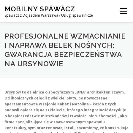
Skip
MOBILNY SPAWACZ
to
Menu
content
Spawacz z Dojazdem Warszawa / Usługi spawalnicze
MOBILNY SPAWACZ WARSZAWA
BLOG
O NAS
PROFESJONALNE WZMACNIANIE
I NAPRAWA BELEK NOŚNYCH:
GWARANCJA BEZPIECZEŃSTWA
KONTAKT
NA URSYNOWIE
Ursynów to dzielnica o specyficznym „DNA” architektonicznym.
Od ikonicznych osiedli z wielkiej płyty, po nowoczesne
apartamentowce w rejonie Kabat i Natolina – każda z tych
budowli opiera się na szkielecie, którego integralność decyduje
o bezpieczeństwie mieszkańców i trwałości nieruchomości. Jako
firma specjalizująca się w zaawansowanym spawaniu
konstrukcyjnym oraz renowacji stali, rozumiemy, że konstrukcja