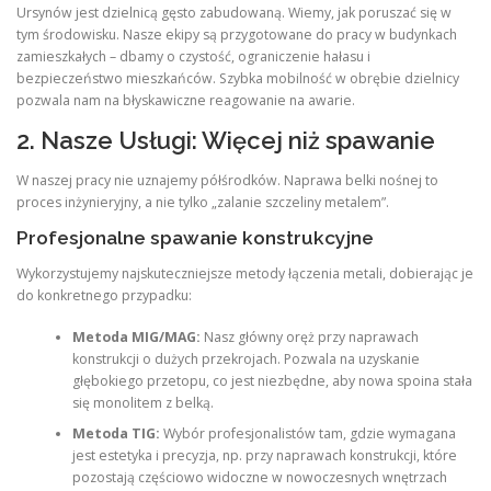
Ursynów jest dzielnicą gęsto zabudowaną. Wiemy, jak poruszać się w
tym środowisku. Nasze ekipy są przygotowane do pracy w budynkach
zamieszkałych – dbamy o czystość, ograniczenie hałasu i
bezpieczeństwo mieszkańców. Szybka mobilność w obrębie dzielnicy
pozwala nam na błyskawiczne reagowanie na awarie.
2. Nasze Usługi: Więcej niż spawanie
W naszej pracy nie uznajemy półśrodków. Naprawa belki nośnej to
proces inżynieryjny, a nie tylko „zalanie szczeliny metalem”.
Profesjonalne spawanie konstrukcyjne
Wykorzystujemy najskuteczniejsze metody łączenia metali, dobierając je
do konkretnego przypadku:
Metoda MIG/MAG:
Nasz główny oręż przy naprawach
konstrukcji o dużych przekrojach. Pozwala na uzyskanie
głębokiego przetopu, co jest niezbędne, aby nowa spoina stała
się monolitem z belką.
Metoda TIG:
Wybór profesjonalistów tam, gdzie wymagana
jest estetyka i precyzja, np. przy naprawach konstrukcji, które
pozostają częściowo widoczne w nowoczesnych wnętrzach