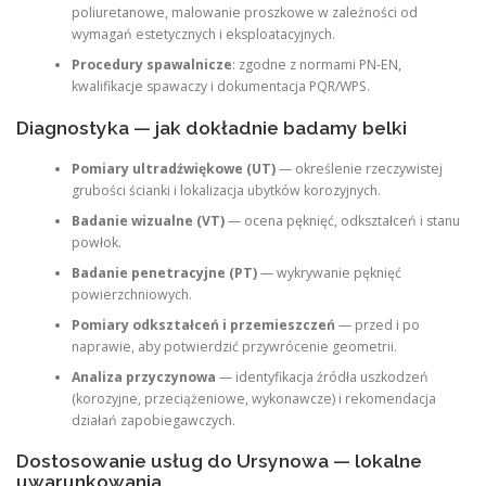
poliuretanowe, malowanie proszkowe w zależności od
wymagań estetycznych i eksploatacyjnych.
Procedury spawalnicze
: zgodne z normami PN‑EN,
kwalifikacje spawaczy i dokumentacja PQR/WPS.
Diagnostyka — jak dokładnie badamy belki
Pomiary ultradźwiękowe (UT)
— określenie rzeczywistej
grubości ścianki i lokalizacja ubytków korozyjnych.
Badanie wizualne (VT)
— ocena pęknięć, odkształceń i stanu
powłok.
Badanie penetracyjne (PT)
— wykrywanie pęknięć
powierzchniowych.
Pomiary odkształceń i przemieszczeń
— przed i po
naprawie, aby potwierdzić przywrócenie geometrii.
Analiza przyczynowa
— identyfikacja źródła uszkodzeń
(korozyjne, przeciążeniowe, wykonawcze) i rekomendacja
działań zapobiegawczych.
Dostosowanie usług do Ursynowa — lokalne
uwarunkowania