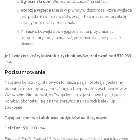
Ugięcie stropu:
Widoczne „brzuszki” na sufitach.
Korozja wgłębna:
Jeśli w piwnicy widzisz rdzę, która wygląda
jak „płatki” (tzw. rdza warstwowa) – to oznacza, że przekrój
czynny belki drastycznie zmalał.
Trzaski:
Dźwięki dobiegające z sufitu przy zmianach
temperatury mogą oznaczać, że konstrukcja nie pracuje
płynnie.
Jeśli widzisz którykolwiek z tych objawów, zadzwoń pod 570 933
114.
Podsumowanie
Naprawa konstrukcji stalowych to nasza pasja i profesja. Jesteśmy
dumni, że możemy przyczyniać się do bezpieczeństwa budynków w
Warszawie. Nie pozwól, by Twoja konstrukcja stalowa była „tykającą
bombą”. Skontaktuj się z nami, sprawdź stan swoich belek i śpij
spokojnie.
Twój partner w stabilności budynków na Ursynowie.
Telefon: 570 933 114
Pamiętaj: Każdy dzień zwłoki w naprawie naruszonej konstrukcji to ryzyko