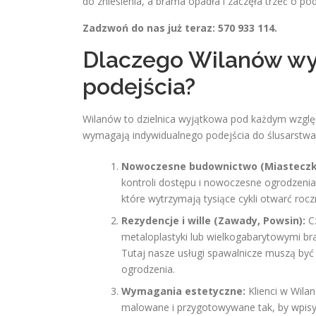
do zniesienia, a brama opadła i zaczęła trzeć o po
Zadzwoń do nas już teraz: 570 933 114.
Dlaczego Wilanów wy
podejścia?
Wilanów to dzielnica wyjątkowa pod każdym wzglę
wymagają indywidualnego podejścia do ślusarstwa
Nowoczesne budownictwo (Miasteczk
kontroli dostępu i nowoczesne ogrodzenia
które wytrzymają tysiące cykli otwarć rocz
Rezydencje i wille (Zawady, Powsin):
Cz
metaloplastyki lub wielkogabarytowymi br
Tutaj nasze usługi spawalnicze muszą być 
ogrodzenia.
Wymagania estetyczne:
Klienci w Wila
malowane i przygotowywane tak, by wpisywa