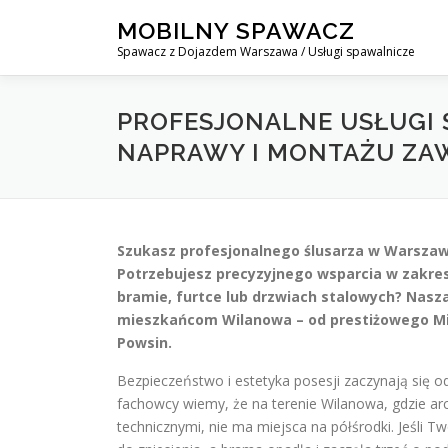
Skip
MOBILNY SPAWACZ
to
Spawacz z Dojazdem Warszawa / Usługi spawalnicze
content
PROFESJONALNE USŁUGI 
NAPRAWY I MONTAŻU ZA
Szukasz profesjonalnego ślusarza w Warszawi
Potrzebujesz precyzyjnego wsparcia w zakre
bramie, furtce lub drzwiach stalowych? Nasz
mieszkańcom Wilanowa – od prestiżowego Mia
Powsin.
Bezpieczeństwo i estetyka posesji zaczynają się 
fachowcy wiemy, że na terenie Wilanowa, gdzie a
technicznymi, nie ma miejsca na półśrodki. Jeśli Tw