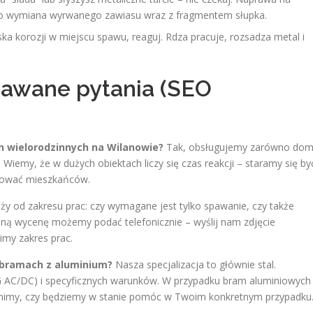
co wymiana wyrwanego zawiasu wraz z fragmentem słupka.
ska korozji w miejscu spawu, reaguj. Rdza pracuje, rozsadza metal i
dawane pytania (SEO
 wielorodzinnych na Wilanowie?
Tak, obsługujemy zarówno do
Wiemy, że w dużych obiektach liczy się czas reakcji – staramy się by
lokować mieszkańców.
ży od zakresu prac: czy wymagane jest tylko spawanie, czy także
ną wycenę możemy podać telefonicznie – wyślij nam zdjęcie
imy zakres prac.
 bramach z aluminium?
Nasza specjalizacja to głównie stal.
G AC/DC) i specyficznych warunków. W przypadku bram aluminiowych
cenimy, czy będziemy w stanie pomóc w Twoim konkretnym przypadku