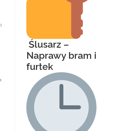
po
Ślusarz –
Naprawy bram i
furtek
a