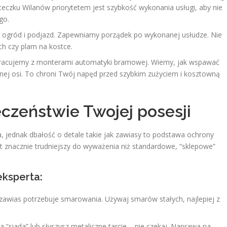
teczku Wilanów priorytetem jest szybkość wykonania usługi, aby nie
go.
 ogród i podjazd. Zapewniamy porządek po wykonanej usłudze. Nie
h czy plam na kostce.
acujemy z monterami automatyki bramowej. Wiemy, jak wspawać
lnej osi. To chroni Twój napęd przed szybkim zużyciem i kosztowną
czeństwie Twojej posesji
a, jednak dbałość o detale takie jak zawiasy to podstawa ochrony
 znacznie trudniejszy do wyważenia niż standardowe, “sklepowe”
eksperta:
awias potrzebuje smarowania. Używaj smarów stałych, najlepiej z
 “siada” lub słyszysz metaliczne tarcie – nie czekaj. Naprawa na