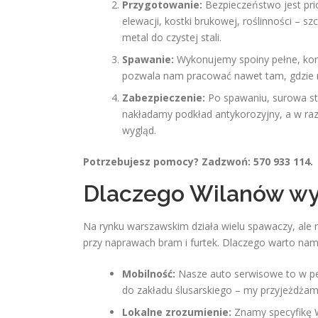
Przygotowanie:
Bezpieczeństwo jest pri
elewacji, kostki brukowej, roślinności –
metal do czystej stali.
Spawanie:
Wykonujemy spoiny pełne, kon
pozwala nam pracować nawet tam, gdzie ni
Zabezpieczenie:
Po spawaniu, surowa sta
nakładamy podkład antykorozyjny, a w raz
wygląd.
Potrzebujesz pomocy? Zadzwoń: 570 933 114.
Dlaczego Wilanów wyb
Na rynku warszawskim działa wielu spawaczy, ale ni
przy naprawach bram i furtek. Dlaczego warto nam
Mobilność:
Nasze auto serwisowe to w pe
do zakładu ślusarskiego – my przyjeżdżamy
Lokalne zrozumienie:
Znamy specyfikę W