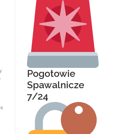
y
Pogotowie
,
Spawalnicze
7/24
kę