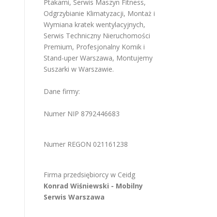
Ptakami
,
Serwis Maszyn Fitness
,
Odgrzybianie Klimatyzacji
,
Montaż i
Wymiana kratek wentylacyjnych
,
Serwis Techniczny Nieruchomości
Premium
,
Profesjonalny Komik i
Stand-uper Warszawa
,
Montujemy
Suszarki w Warszawie
.
Dane firmy:
Numer NIP 8792446683
Numer REGON 021161238
Firma przedsiębiorcy w
Ceidg
Konrad Wiśniewski -
Mobilny
Serwis Warszawa