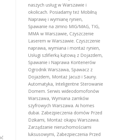
naszych usług w Warszawie i
okolicach. Posiadamy też
Mobilną
Naprawę i wymianę rynien
,
Spawanie na zimno MIG/MAG, TIG,
MMA w Warszawie
,
Czyszczenie
Laserem w Warszawie
.
Czyszczenie
naprawa, wymiana i montaż rynien
,
Usługi szlifierką kątową z Dojazdem
,
Spawanie i Naprawa Kontenerów
Ogrodnik Warszawa
,
Spawacz z
Dojazdem
,
Montaż Jacuzi i Sauny
.
Automatyka, Inteligentne Sterowanie
Domem
.
Serwis wideodomofonów
Warszawa
,
Wymiana zamków
szyfrowych Warszawa
.
Ai homes
dubai
.
Zabezpieczenia domów Przed
Dzikami
,
Montaż okapu Warszawa
.
Zarządzanie nieruchomościami
luksusowymi
,
Zabezpieczenia Przed
oć