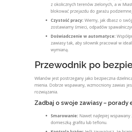
z okolicznych terenów zielonych, a w Mias
blokować przejazdu do garażu podziemne
Czystość pracy:
Wiemy, jak dbasz o swój
zostawiamy śmieci, odpadów spawalniczyc
Doświadczenie w automatyce:
Współpr
zawiasy tak, aby siłownik pracował w idea
wymianą.
Przewodnik po bezpie
Wilanów jest postrzegany jako bezpieczna dzielnic
mienia. Dobrze wspawany, wzmocniony zawias jest
rozwiązania.
Zadbaj o swoje zawiasy – porady 
Smarowanie:
Nawet najlepiej wspawany z
domieszką grafitu lub teflonu.
Kontrola luzów:
Jeśli zauważysz, że brama