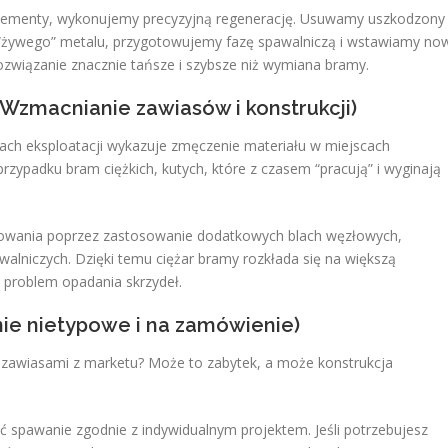
lementy, wykonujemy precyzyjną regenerację. Usuwamy uszkodzony
“żywego” metalu, przygotowujemy fazę spawalniczą i wstawiamy no
ozwiązanie znacznie tańsze i szybsze niż wymiana bramy.
Wzmacnianie zawiasów i konstrukcji)
tach eksploatacji wykazuje zmęczenie materiału w miejscach
zypadku bram ciężkich, kutych, które z czasem “pracują” i wyginają
ania poprzez zastosowanie dodatkowych blach węzłowych,
walniczych. Dzięki temu ciężar bramy rozkłada się na większą
i problem opadania skrzydeł.
ie nietypowe i na zamówienie)
zawiasami z marketu? Może to zabytek, a może konstrukcja
 spawanie zgodnie z indywidualnym projektem. Jeśli potrzebujesz