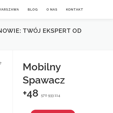
WARSZAWA
BLOG
O NAS
KONTAKT
OWIE: TWÓJ EKSPERT OD
?
Mobilny
Spawacz
+48
570 933 114