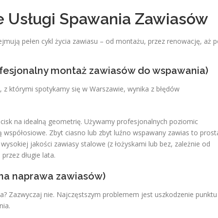
e Usługi Spawania Zawiasów
obejmują pełen cykl życia zawiasu – od montażu, przez renowację, aż 
rofesjonalny montaż zawiasów do wspawania)
 z którymi spotykamy się w Warszawie, wynika z błędów
cisk na idealną geometrię. Używamy profesjonalnych poziomic
są współosiowe. Zbyt ciasno lub zbyt luźno wspawany zawias to prost
ysokiej jakości zawiasy stalowe (z łożyskami lub bez, zależnie od
przez długie lata.
zna naprawa zawiasów)
? Zazwyczaj nie. Najczęstszym problemem jest uszkodzenie punktu
nia.