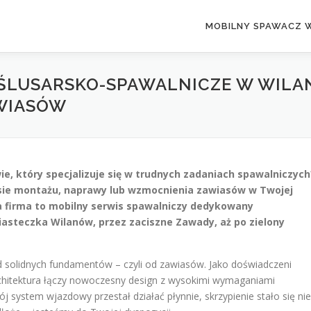
MOBILNY SPAWACZ 
ŚLUSARSKO-SPAWALNICZE W WILAN
WIASÓW
e, który specjalizuje się w trudnych zadaniach spawalniczych
sie montażu, naprawy lub wzmocnienia zawiasów w Twojej
a firma to mobilny serwis spawalniczy dedykowany
steczka Wilanów, przez zaciszne Zawady, aż po zielony
od solidnych fundamentów – czyli od zawiasów. Jako doświadczeni
rchitektura łączy nowoczesny design z wysokimi wymaganiami
ój system wjazdowy przestał działać płynnie, skrzypienie stało się nie