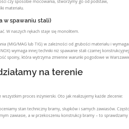
bości czy sposobie mocowania, stworzymy go od podstaw,
ki materiału.
a w spawaniu stali)
ać. W naszych rękach staje się monolitem.
a (MIG/MAG lub TIG) w zależności od grubości materiału i wymaga
INOX) wymaga innej techniki niż spawanie stali czarnej konstrukcyjne
kość spoiny, która wytrzyma zmienne warunki pogodowe w Warszawie
 działamy na terenie
e wszystkim proces inżynierski. Oto jak realizujemy każde zlecenie:
oceniamy stan techniczny bramy, słupków i samych zawiasów. Częst
amym zawiasie, a w przekoszeniu konstrukcji bramy – to sprawdzamy