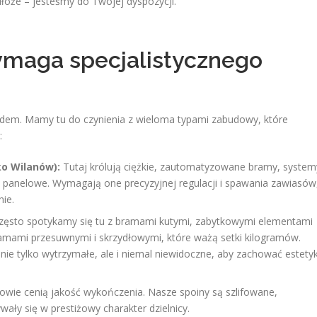
dłoże – jesteśmy do Twojej dyspozycji.
maga specjalistycznego
dem. Mamy tu do czynienia z wieloma typami zabudowy, które
:
o Wilanów):
Tutaj królują ciężkie, zautomatyzowane bramy, system
 panelowe. Wymagają one precyzyjnej regulacji i spawania zawiasów
nie.
ęsto spotykamy się tu z bramami kutymi, zabytkowymi elementami
amami przesuwnymi i skrzydłowymi, które ważą setki kilogramów.
nie tylko wytrzymałe, ale i niemal niewidoczne, aby zachować estety
nowie cenią jakość wykończenia. Nasze spoiny są szlifowane,
ły się w prestiżowy charakter dzielnicy.