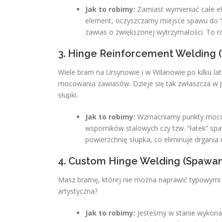
Jak to robimy:
Zamiast wymieniać całe e
element, oczyszczamy miejsce spawu do 
zawias o zwiększonej wytrzymałości. To r
3. Hinge Reinforcement Welding (
Wiele bram na Ursynowie i w Wilanowie po kilku la
mocowania zawiasów. Dzieje się tak zwłaszcza w pr
słupki.
Jak to robimy:
Wzmacniamy punkty mocow
wsporników stalowych czy tzw. “łatek” spa
powierzchnię słupka, co eliminuje drgania 
4. Custom Hinge Welding (Spawan
Masz bramę, której nie można naprawić typowymi 
artystyczna?
Jak to robimy:
Jesteśmy w stanie wykonać