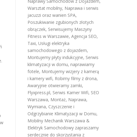
Naprawy Samochodów z Dojazdem
,
Warsztat mobilny
,
Naprawa i serwis
jacuzzi oraz wanien SPA
,
Poszukiwanie zgubionych złotych
obrączek
,
Serwisujemy Maszyny
Fitness w Warszawie
,
Agencja SEO
,
Taxi
,
Usługi elektryka
ń
samochodowego z dojazdem
,
j
Montujemy płyty indukcyjne
,
Serwis
.
klimatyzacji w domu
,
naprawiamy
fotele
,
Montujemy wizjery z kamerą
i kamery wifi
,
Robimy filmy z drona
,
Awaryjnie otwieramy zamki
,
Flyxpress.pl
,
Serwis Kamer Wifi
,
SEO
Warszawa
,
Montaż, Naprawa,
Wymiana, Czyszczenie i
Odgrzybianie Klimatyzacji w Domu
,
o
Mobilny Mechanik Warszawa &
 w
Elektryk Samochodowy
zapraszamy
serdecznie do skorzystania z