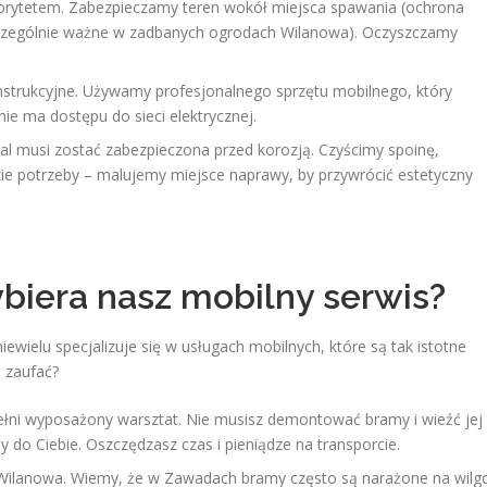
orytetem. Zabezpieczamy teren wokół miejsca spawania (ochrona
 szczególnie ważne w zadbanych ogrodach Wilanowa). Oczyszczamy
strukcyjne. Używamy profesjonalnego sprzętu mobilnego, który
e ma dostępu do sieci elektrycznej.
l musi zostać zabezpieczona przed korozją. Czyścimy spoinę,
ie potrzeby – malujemy miejsce naprawy, by przywrócić estetyczny
iera nasz mobilny serwis?
ewielu specjalizuje się w usługach mobilnych, które są tak istotne
 zaufać?
łni wyposażony warsztat. Nie musisz demontować bramy i wieźć jej
 do Ciebie. Oszczędzasz czas i pieniądze na transporcie.
ilanowa. Wiemy, że w Zawadach bramy często są narażone na wilg