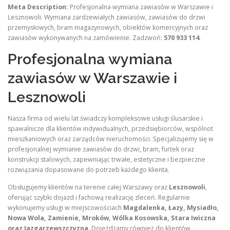
Meta Description:
Profesjonalna wymiana zawiasów w Warszawie i
Lesznowoli. Wymiana zardzewiałych zawiasów, zawiasów do drzwi
przemysłowych, bram magazynowych, obiektów komercyjnych oraz
zawiasów wykonywanych na zamówienie. Zadzwoń:
570 933 114
.
Profesjonalna wymiana
zawiasów w Warszawie i
Lesznowoli
Nasza firma od wielu lat świadczy kompleksowe usługi ślusarskie i
spawalnicze dla klientów indywidualnych, przedsiębiorców, wspólnot
mieszkaniowych oraz zarządców nieruchomości. Specjalizujemy się w
profesjonalnej wymianie zawiasów do drzwi, bram, furtek oraz
konstrukcji stalowych, zapewniając trwałe, estetyczne i bezpieczne
rozwiązania dopasowane do potrzeb każdego klienta.
Obsługujemy klientów na terenie całej Warszawy oraz
Lesznowoli
,
oferując szybki dojazd i fachową realizację zleceń. Regularnie
wykonujemy usługi w miejscowościach
Magdalenka, Łazy, Mysiadło,
Nowa Wola, Zamienie, Mroków, Wólka Kosowska, Stara Iwiczna
oraz Jazgarzewszczyzna
. Dojeżdżamy również do klientów