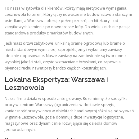
To nasza wizytówka dla klientów, którzy mają nietypowe wymagania.
Lesznowola to teren, który łączy nowoczesne budownictwo z starszymi
osiedlami, a Warszawa oferuje pełen przekrój architektury – od
zabytkowych kamienic po nowoczesne lofty. Do wielu z nich nie pasują
standardowe produkty z marketów budowlanych.
Jeśli masz drzwi zabytkowe, unikalną bramę ogrodową lub bramę o
niestandardowym wymiarze, zaprojektujemy i wykonamy zawiasy
idealnie dopasowane. Nasze zawiasy na zamówienie są tworzone z
wysokiej jakości stali, często wzmacniane łożyskami, co zapewnia
płynność ruchu nawet przy bardzo ciężkich konstrukcjach.
Lokalna Ekspertyza: Warszawa i
Lesznowola
Nasza firma działa w sposób zintegrowany. Rozumiemy, że specyfika
pracy w centrum Warszawy (ograniczenia w dostawie sprzętu,
konieczność pracy w nocy w obiektach handlowych) różni się od wyzwań
w gminie Lesznowola, gdzie dominują duże inwestycje logistyczne,
magazynowe oraz dynamicznie rozwijające się osiedla domów
jednorodzinnych.