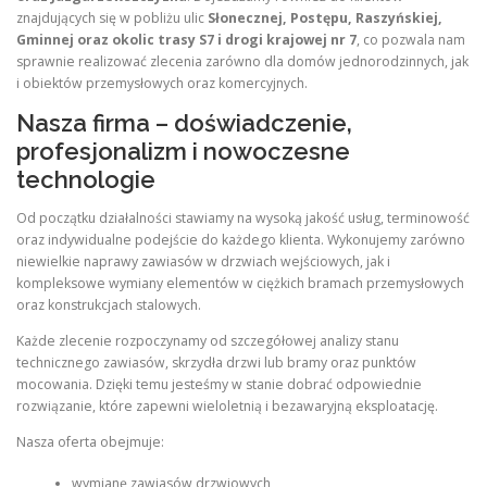
znajdujących się w pobliżu ulic
Słonecznej, Postępu, Raszyńskiej,
Gminnej oraz okolic trasy S7 i drogi krajowej nr 7
, co pozwala nam
sprawnie realizować zlecenia zarówno dla domów jednorodzinnych, jak
i obiektów przemysłowych oraz komercyjnych.
Nasza firma – doświadczenie,
profesjonalizm i nowoczesne
technologie
Od początku działalności stawiamy na wysoką jakość usług, terminowość
oraz indywidualne podejście do każdego klienta. Wykonujemy zarówno
niewielkie naprawy zawiasów w drzwiach wejściowych, jak i
kompleksowe wymiany elementów w ciężkich bramach przemysłowych
oraz konstrukcjach stalowych.
Każde zlecenie rozpoczynamy od szczegółowej analizy stanu
technicznego zawiasów, skrzydła drzwi lub bramy oraz punktów
mocowania. Dzięki temu jesteśmy w stanie dobrać odpowiednie
rozwiązanie, które zapewni wieloletnią i bezawaryjną eksploatację.
Nasza oferta obejmuje:
wymianę zawiasów drzwiowych,