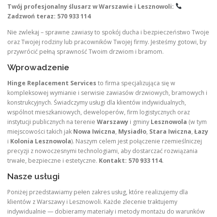
Twój profesjonalny ślusarz w Warszawie i Lesznowoli:
Zadzwoń teraz: 570 933 114
Nie zwlekaj – sprawne zawiasy to spokój ducha i bezpieczeństwo Twoje
oraz Twojej rodziny lub pracowników Twojej firmy. Jesteśmy gotowi, by
przywrócić pełną sprawność Twoim drzwiom i bramom.
Wprowadzenie
Hinge Replacement Services
to firma specjalizująca się w
kompleksowej wymianie i serwisie zawiasów drzwiowych, bramowych i
konstrukcyjnych. Świadczymy usługi dla klientów indywidualnych,
wspólnot mieszkaniowych, deweloperów, firm logistycznych oraz
instytucji publicznych na terenie
Warszawy
i gminy
Lesznowola
(w tym
miejscowości takich jak
Nowa Iwiczna
,
Mysiadło
,
Stara Iwiczna
,
Łazy
i
Kolonia Lesznowola
). Naszym celem jest połączenie rzemieślniczej
precyzji z nowoczesnymi technologiami, aby dostarczać rozwiązania
trwałe, bezpieczne i estetyczne.
Kontakt: 570 933 114.
Nasze usługi
Poniżej przedstawiamy pełen zakres usług, które realizujemy dla
klientów z Warszawy i Lesznowoli. Każde zlecenie traktujemy
indywidualnie — dobieramy materiały i metody montażu do warunków