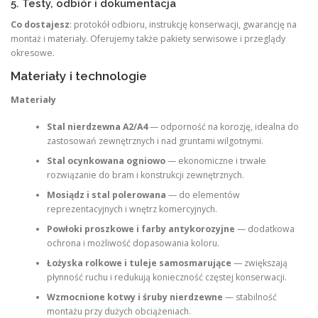
5. Testy, odbiór i dokumentacja
Co dostajesz
: protokół odbioru, instrukcję konserwacji, gwarancję na
montaż i materiały. Oferujemy także pakiety serwisowe i przeglądy
okresowe.
Materiały i technologie
Materiały
Stal nierdzewna A2/A4
— odporność na korozję, idealna do
zastosowań zewnętrznych i nad gruntami wilgotnymi.
Stal ocynkowana ogniowo
— ekonomiczne i trwałe
rozwiązanie do bram i konstrukcji zewnętrznych.
Mosiądz i stal polerowana
— do elementów
reprezentacyjnych i wnętrz komercyjnych.
Powłoki proszkowe i farby antykorozyjne
— dodatkowa
ochrona i możliwość dopasowania koloru.
Łożyska rolkowe i tuleje samosmarujące
— zwiększają
płynność ruchu i redukują konieczność częstej konserwacji.
Wzmocnione kotwy i śruby nierdzewne
— stabilność
montażu przy dużych obciążeniach.