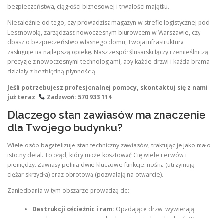
bezpieczeństwa, ciągłości biznesowej i trwałości majątku.
Niezależnie od tego, czy prowadzisz magazyn w strefie logistycznej pod
Lesznowolą, zarządzasz nowoczesnym biurowcem w Warszawie, czy
dbasz o bezpieczeństwo własnego domu, Twoja infrastruktura
zasługuje na najlepszą opiekę. Nasz zespół ślusarski łączy rzemieślniczą
precyzję z nowoczesnymi technologiami, aby każde drzwi i każda brama
działały z bezbłędną płynnością.
Jeśli potrzebujesz profesjonalnej pomocy, skontaktuj się z nami
już teraz:
Zadzwoń: 570 933 114
Dlaczego stan zawiasów ma znaczenie
dla Twojego budynku?
Wiele osób bagatelizuje stan techniczny zawiasów, traktując je jako mało
istotny detal. To błąd, który może kosztować Cię wiele nerwów i
pieniędzy. Zawiasy pełnią dwie kluczowe funkcje: nośną (utrzymują
ciężar skrzydła) oraz obrotową (pozwalają na otwarcie).
Zaniedbania w tym obszarze prowadzą do:
Destrukcji ościeżnic i ram:
Opadające drzwi wywierają