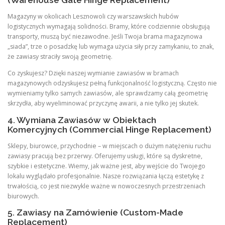
(Warehouse Gate Hinge Replacement)
Magazyny w okolicach Lesznowoli czy warszawskich hubów
logistycznych wymagają solidności. Bramy, które codziennie obsługują
transporty, muszą być niezawodne. Jeśli Twoja brama magazynowa
„siada”, trze o posadzkę lub wymaga użycia siły przy zamykaniu, to znak,
że zawiasy straciły swoją geometrię.
Co zyskujesz? Dzięki naszej wymianie zawiasów w bramach
magazynowych odzyskujesz pełną funkcjonalność logistyczną. Często nie
wymieniamy tylko samych zawiasów, ale sprawdzamy całą geometrię
skrzydła, aby wyeliminować przyczynę awarii, a nie tylko jej skutek.
4. Wymiana Zawiasów w Obiektach
Komercyjnych (Commercial Hinge Replacement)
Sklepy, biurowce, przychodnie – w miejscach o dużym natężeniu ruchu
zawiasy pracują bez przerwy. Oferujemy usługi, które są dyskretne,
szybkie i estetyczne. Wiemy, jak ważne jest, aby wejście do Twojego
lokalu wyglądało profesjonalnie. Nasze rozwiązania łączą estetykę z
trwałością, co jest niezwykle ważne w nowoczesnych przestrzeniach
biurowych.
5. Zawiasy na Zamówienie (Custom-Made
Replacement)