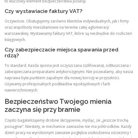
to kluczowy element bezpieczeństwa posesji.
Czy wystawiacie faktury VAT?
Oczywiście. Obsługujemy zarówno klientów indywidualnych, jak i firmy
oraz wspólnoty mieszkaniowe na terenie całej aglomeracji
warszawskiej. Wystawiamy faktury VAT, które są niezbędne do rozliczeń
księgowych.
Czy zabezpieczacie miejsca spawania przed
rdzą?
To standard. Każda spoina jest oczyszczana (szlifowana), odtłuszczana i
zabezpieczana preparatami antykorozyjnymi. Nie pozwalamy, aby nasza
naprawa była punktem zapalnym dla nowej korozji w przyszłości.
Używamy profesjonalnych podkładów epoksydowych i farb
nawierzchniowych.
Bezpieczeństwo Twojego mienia
zaczyna się przy bramie
Często bagatelizujemy drobne skrzypienie, myśląc, że „jeszcze trochę
pociągnie”. Niestety, w mechanice zawiasów nie ma półśrodków. Każdy
dzień pracy na wyrobionym zawiasie pogłębia uszkodzenia ościeżnicy i