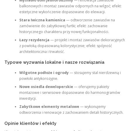
Mysiadło dom jednorodzinny
— renowacja zawiasów
balkonowych i montaż zawiasów odpornych na wilgoć; efekt:
estetyczne wykończenie dopasowane do elewacji.
Stara Iwiczna kamienica
— odtworzenie zawiasów na
zamówienie do zabytkowej furtki; efekt: zachowanie
historycznego charakteru przy nowej funkcjonalności.
Łazy rezydencja
— projekt i montaż zawiasów dekoracyjnych
z powłoką dopasowaną kolorystycznie; efekt: spójność
architektoniczna i trwałość.
Typowe wyzwania lokalne i nasze rozwiązania
Wilgotne podłoże i ogrody
— stosujemy stal nierdzewną i
powłoki antykorozyjne.
Nowe osiedla deweloperskie
— oferujemy pakiety
montażowe i serwisowe dopasowane do harmonogramów
inwestycji.
Zabytkowe elementy metalowe
— wykonujemy
odtworzenia i renowacje z zachowaniem detali historycznych.
Opinie klientów i efekty