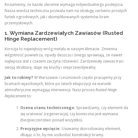
Rozumiemy, że każde zlecenie wymaga indywidualnego podejścia.
Nasza wiedza techniczna pozwala nam na obsługę zarówno prostych
furtek ogrodowych, jak i skomplikowanych systemów bram
przemysłowych.
1. Wymiana Zardzewiałych Zawiasów (Rusted
Hinge Replacement)
Korozja to największy wróg metalu w naszym klimacie. Zmienna
wilgotność powietrza, opady deszczu i śniegu sprawiają, że nawet
najlepsza stal z czasem zaczyna rdzewieć. Zardzewiały zawias traci
swoją strukturę, staje się kruchy i nieprzewidywalny.
Jak to robimy?
W Warszawie i Lesznowoli często pracujemy przy
bramach wjazdowych, które po latach ekspozycji na warunki
atmosferyczne wymagają interwencji. Nasz proces
Rusted Hinge
Replacement
to:
Ocena stanu technicznego:
Sprawdzamy, czy element da
się uratować (regeneracja), czy konieczna jest wymiana
(bezpieczeństwo ponad wszystko).
Precyzyjne wycięcie:
Usuwamy skorodowany element,
dbając o to, by nie uszkodzić konstrukcji bramy.