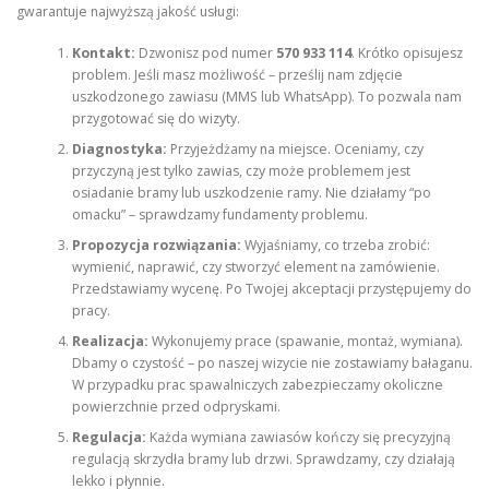
gwarantuje najwyższą jakość usługi:
Kontakt:
Dzwonisz pod numer
570 933 114
. Krótko opisujesz
problem. Jeśli masz możliwość – prześlij nam zdjęcie
uszkodzonego zawiasu (MMS lub WhatsApp). To pozwala nam
przygotować się do wizyty.
Diagnostyka:
Przyjeżdżamy na miejsce. Oceniamy, czy
przyczyną jest tylko zawias, czy może problemem jest
osiadanie bramy lub uszkodzenie ramy. Nie działamy “po
omacku” – sprawdzamy fundamenty problemu.
Propozycja rozwiązania:
Wyjaśniamy, co trzeba zrobić:
wymienić, naprawić, czy stworzyć element na zamówienie.
Przedstawiamy wycenę. Po Twojej akceptacji przystępujemy do
pracy.
Realizacja:
Wykonujemy prace (spawanie, montaż, wymiana).
Dbamy o czystość – po naszej wizycie nie zostawiamy bałaganu.
W przypadku prac spawalniczych zabezpieczamy okoliczne
powierzchnie przed odpryskami.
Regulacja:
Każda wymiana zawiasów kończy się precyzyjną
regulacją skrzydła bramy lub drzwi. Sprawdzamy, czy działają
lekko i płynnie.