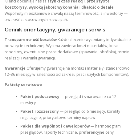
Klienci doceniają nas za
szybki czas reakcji
,
przejrzyste
kosztorysy
,
wysoką jakość wykonania
i
dbałość o detale
.
Wspólnoty mieszkaniowe chwalą naszą terminowość, a inwestorzy —
trwałość zastosowanych rozwiązań.
Cennik orientacyjny, gwarancje i serwis
Transparentność kosztów
Każde zlecenie wyceniamy indywidualnie
po wizycie technicznej. Wycena zawiera: koszt materiałów, koszt
robocizny, ewentualne prace dodatkowe (spawanie, obróbka), termin
realizacji i warunki gwarancji.
Gwarancje
Oferujemy gwarancję na montaż i materiały (standardowo
12–36 miesięcy w zależności od zakresu prac i użytych komponentów).
Pakiety serwisowe
Pakiet podstawowy
— przegląd i smarowanie co 12
miesięcy.
Pakiet rozszerzony
— przegląd co 6 miesięcy, korekty
regulacyjne, priorytetowe terminy napraw.
Pakiet dla wspólnot i deweloperów
— harmonogram
przeglądów, raporty techniczne, preferencyjne ceny.