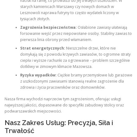
nacisk na ramę, co prowadzi do jej trwałych uszkodzeń. W
starych kamienicach Warszawy czy nowych domach w
Lesznowoli naprawa futryny to często wydatek liczony w
tysiącach złotych.
Zagrożenia bezpieczeństwa:
Osłabione zawiasy ułatwiają
forsowanie wejść przez niepowołane osoby. Stabilny zawias to
pierwsza linia obrony przed włamaniem.
Strat energetycznych:
Nieszczelne drzwi, które nie
domykają się z powodu krzywych zawiasów, to ogromne straty
ciepła i wyższe rachunki za ogrzewanie – problem szczególnie
dotkliwy w zimowym klimacie Mazowsza.
Ryzyka wypadków:
Ciężkie bramy przemysłowe lub garażowe
z uszkodzonymi zawiasami stanowią realne zagrożenie dla
zdrowia i życia pracowników oraz domowników.
Nasza firma wychodzi naprzeciw tym zagrożeniom, oferując usługi
najwyższej jakości, dopasowane do specyfiki zabudowy stolicy oraz
podwarszawskich miejscowości.
Nasz Zakres Usług: Precyzja, Siła i
Trwałość