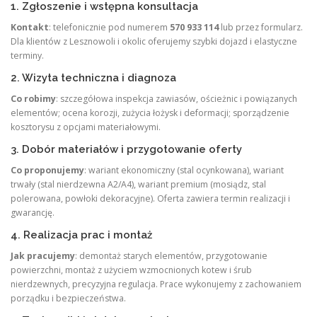
1. Zgłoszenie i wstępna konsultacja
Kontakt
: telefonicznie pod numerem
570 933 114
lub przez formularz.
Dla klientów z Lesznowoli i okolic oferujemy szybki dojazd i elastyczne
terminy.
2. Wizyta techniczna i diagnoza
Co robimy
: szczegółowa inspekcja zawiasów, ościeżnic i powiązanych
elementów; ocena korozji, zużycia łożysk i deformacji; sporządzenie
kosztorysu z opcjami materiałowymi.
3. Dobór materiałów i przygotowanie oferty
Co proponujemy
: wariant ekonomiczny (stal ocynkowana), wariant
trwały (stal nierdzewna A2/A4), wariant premium (mosiądz, stal
polerowana, powłoki dekoracyjne). Oferta zawiera termin realizacji i
gwarancję.
4. Realizacja prac i montaż
Jak pracujemy
: demontaż starych elementów, przygotowanie
powierzchni, montaż z użyciem wzmocnionych kotew i śrub
nierdzewnych, precyzyjna regulacja. Prace wykonujemy z zachowaniem
porządku i bezpieczeństwa.