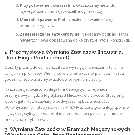
Przygotowanie powierzchni:
Oczyszczamy metal do
„żywego” stanu, usuwając wszelkie ogniska rdzy.
Montaż i spawanie:
Profesjonalne spawanie nowego,
wzmocnionego zawiasu.
Zabezpieczenie antykorozyjne:
Nakładamy podkład i farbę
nawierzchniową dopasowaną do kolorystyki Twojej konstrukcji.
2. Przemysłowa Wymiana Zawiasów (Industrial
Door Hinge Replacement)
Obiekty przemysłowe i warsztatowe wymagają rozwiązań, które nie
uznają kompromisów. Wiemy, że w biznesie czas to pieniądz – każda
godzina przestoju bramy wjazdowej to wymierne straty.
Nasza specjalizacja to obsługa firm działających w rejonach
przemysłowych, gdzie logistyka jest kluczowa dla sukcesu. Stosujemy
wysokogatunkowe zawiasy o podwyższonej klasie nośności.
Wykorzystujemy metody spawania MIG/MAG, które gwarantują spoiny o
najwyższej wytrzymałości, zdolne przenosić obciążenia dynamiczne
przez tysiące cykli otwarcia.
3. Wymiana Zawiasów w Bramach Magazynowych