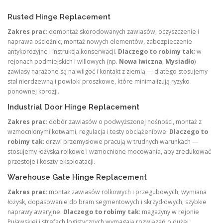
Rusted Hinge Replacement
Zakres prac
: demontaż skorodowanych zawiasów, oczyszczenie i
naprawa ościeżnic, montaż nowych elementów, zabezpieczenie
antykorozyjne i instrukcja konserwacji.
Dlaczego to robimy tak
: w
rejonach podmiejskich i willowych (np.
Nowa Iwiczna
,
Mysiadło
)
zawiasy narażone są na wilgoć i kontakt z ziemią — dlatego stosujemy
stal nierdzewną i powłoki proszkowe, które minimalizują ryzyko
ponownej korozji.
Industrial Door Hinge Replacement
Zakres prac
: dobór zawiasów o podwyższonej nośności, montaż z
wzmocnionymi kotwami, regulacja i testy obciążeniowe.
Dlaczego to
robimy tak
: drzwi przemysłowe pracują w trudnych warunkach —
stosujemy łożyska rolkowe i wzmocnione mocowania, aby zredukować
przestoje i koszty eksploatacji.
Warehouse Gate Hinge Replacement
Zakres prac
: montaż zawiasów rolkowych i przegubowych, wymiana
łożysk, dopasowanie do bram segmentowych i skrzydłowych, szybkie
naprawy awaryjne.
Dlaczego to robimy tak
: magazyny w rejonie
Puławskiej i strefach logistycznych wymagają rozwiązań o dużej