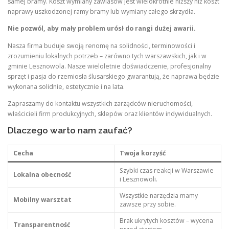
samej bramy. Koszt wymiany zawiasów jest wielokrotnie niższy niż koszt
naprawy uszkodzonej ramy bramy lub wymiany całego skrzydła.
Nie pozwól, aby mały problem urósł do rangi dużej awarii.
Nasza firma buduje swoją renomę na solidności, terminowości i
zrozumieniu lokalnych potrzeb – zarówno tych warszawskich, jak i w
gminie Lesznowola. Nasze wieloletnie doświadczenie, profesjonalny
sprzęt i pasja do rzemiosła ślusarskiego gwarantują, że naprawa będzie
wykonana solidnie, estetycznie i na lata.
Zapraszamy do kontaktu wszystkich zarządców nieruchomości,
właścicieli firm produkcyjnych, sklepów oraz klientów indywidualnych.
Dlaczego warto nam zaufać?
Cecha
Twoja korzyść
Szybki czas reakcji w Warszawie
Lokalna obecność
i Lesznowoli.
Wszystkie narzędzia mamy
Mobilny warsztat
zawsze przy sobie.
Brak ukrytych kosztów – wycena
Transparentność