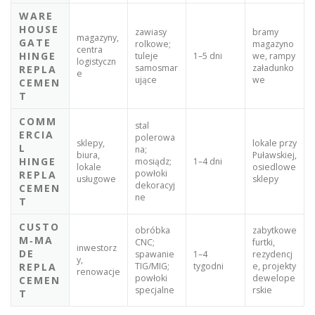
WARE
HOUSE
zawiasy
bramy
magazyny,
GATE
rolkowe;
magazyno
centra
HINGE
tuleje
1–5 dni
we, rampy
logistyczn
samosmar
załadunko
REPLA
e
ujące
we
CEMEN
T
COMM
stal
ERCIA
polerowa
sklepy,
lokale przy
L
na;
biura,
Puławskiej,
HINGE
mosiądz;
1–4 dni
lokale
osiedlowe
powłoki
REPLA
usługowe
sklepy
dekoracyj
CEMEN
ne
T
CUSTO
obróbka
zabytkowe
M‑MA
CNC;
furtki,
inwestorz
DE
spawanie
1–4
rezydencj
y,
REPLA
TIG/MIG;
tygodni
e, projekty
renowacje
powłoki
dewelope
CEMEN
specjalne
rskie
T