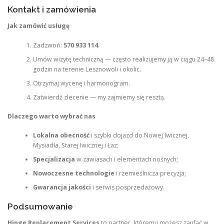
Kontakt i zamówienia
Jak zamówić usługę
Zadzwoń:
570 933 114
.
Umów wizytę techniczną — często realizujemy ją w ciągu 24–48
godzin na terenie Lesznowoli i okolic.
Otrzymaj wycenę i harmonogram.
Zatwierdź zlecenie — my zajmiemy się resztą.
Dlaczego warto wybrać nas
Lokalna obecność
i szybki dojazd do Nowej Iwicznej,
Mysiadła, Starej Iwicznej i Łaz;
Specjalizacja
w zawiasach i elementach nośnych;
Nowoczesne technologie
i rzemieślnicza precyzja;
Gwarancja jakości
i serwis posprzedażowy.
Podsumowanie
Hinge Replacement Services
to partner, któremu możesz zaufać w