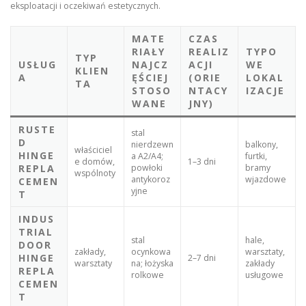
eksploatacji i oczekiwań estetycznych.
MATE
CZAS
RIAŁY
REALIZ
TYPO
TYP
USŁUG
NAJCZ
ACJI
WE
KLIEN
A
ĘŚCIEJ
(ORIE
LOKAL
TA
STOSO
NTACY
IZACJE
WANE
JNY)
RUSTE
stal
D
nierdzewn
balkony,
właściciel
HINGE
a A2/A4;
furtki,
e domów,
1–3 dni
REPLA
powłoki
bramy
wspólnoty
antykoroz
wjazdowe
CEMEN
yjne
T
INDUS
TRIAL
stal
hale,
DOOR
zakłady,
ocynkowa
warsztaty,
HINGE
2–7 dni
warsztaty
na; łożyska
zakłady
REPLA
rolkowe
usługowe
CEMEN
T