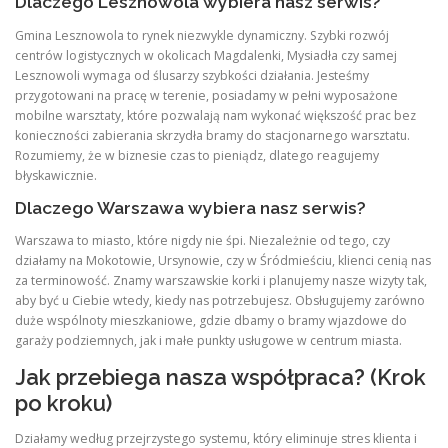
Dlaczego Lesznowola wybiera nasz serwis?
Gmina Lesznowola to rynek niezwykle dynamiczny. Szybki rozwój
centrów logistycznych w okolicach Magdalenki, Mysiadła czy samej
Lesznowoli wymaga od ślusarzy szybkości działania. Jesteśmy
przygotowani na pracę w terenie, posiadamy w pełni wyposażone
mobilne warsztaty, które pozwalają nam wykonać większość prac bez
konieczności zabierania skrzydła bramy do stacjonarnego warsztatu.
Rozumiemy, że w biznesie czas to pieniądz, dlatego reagujemy
błyskawicznie.
Dlaczego Warszawa wybiera nasz serwis?
Warszawa to miasto, które nigdy nie śpi. Niezależnie od tego, czy
działamy na Mokotowie, Ursynowie, czy w Śródmieściu, klienci cenią nas
za terminowość. Znamy warszawskie korki i planujemy nasze wizyty tak,
aby być u Ciebie wtedy, kiedy nas potrzebujesz. Obsługujemy zarówno
duże wspólnoty mieszkaniowe, gdzie dbamy o bramy wjazdowe do
garaży podziemnych, jak i małe punkty usługowe w centrum miasta.
Jak przebiega nasza współpraca? (Krok
po kroku)
Działamy według przejrzystego systemu, który eliminuje stres klienta i