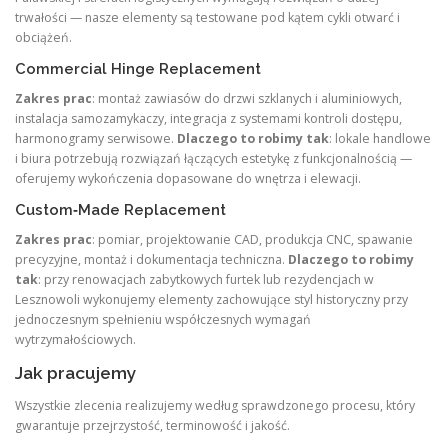
trwałości — nasze elementy są testowane pod kątem cykli otwarć i
obciążeń.
Commercial Hinge Replacement
Zakres prac
: montaż zawiasów do drzwi szklanych i aluminiowych,
instalacja samozamykaczy, integracja z systemami kontroli dostępu,
harmonogramy serwisowe.
Dlaczego to robimy tak
: lokale handlowe
i biura potrzebują rozwiązań łączących estetykę z funkcjonalnością —
oferujemy wykończenia dopasowane do wnętrza i elewacji.
Custom‑Made Replacement
Zakres prac
: pomiar, projektowanie CAD, produkcja CNC, spawanie
precyzyjne, montaż i dokumentacja techniczna.
Dlaczego to robimy
tak
: przy renowacjach zabytkowych furtek lub rezydencjach w
Lesznowoli wykonujemy elementy zachowujące styl historyczny przy
jednoczesnym spełnieniu współczesnych wymagań
wytrzymałościowych.
Jak pracujemy
Wszystkie zlecenia realizujemy według sprawdzonego procesu, który
gwarantuje przejrzystość, terminowość i jakość.