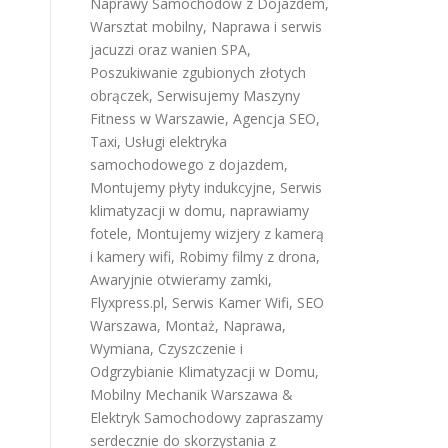
Naprawy Samochodów z Dojazdem
,
Warsztat mobilny
,
Naprawa i serwis
jacuzzi oraz wanien SPA
,
Poszukiwanie zgubionych złotych
obrączek
,
Serwisujemy Maszyny
Fitness w Warszawie
,
Agencja SEO
,
Taxi
,
Usługi elektryka
samochodowego z dojazdem
,
Montujemy płyty indukcyjne
,
Serwis
klimatyzacji w domu
,
naprawiamy
fotele
,
Montujemy wizjery z kamerą
i kamery wifi
,
Robimy filmy z drona
,
Awaryjnie otwieramy zamki
,
Flyxpress.pl
,
Serwis Kamer Wifi
,
SEO
Warszawa
,
Montaż, Naprawa,
Wymiana, Czyszczenie i
Odgrzybianie Klimatyzacji w Domu
,
Mobilny Mechanik Warszawa &
Elektryk Samochodowy
zapraszamy
serdecznie do skorzystania z