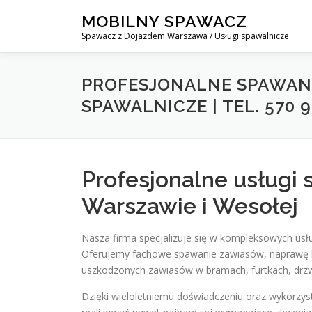
Skip
MOBILNY SPAWACZ
to
Spawacz z Dojazdem Warszawa / Usługi spawalnicze
content
PROFESJONALNE SPAWANI
SPAWALNICZE | TEL. 570 9
Profesjonalne usługi
Warszawie i Wesołej
Nasza firma specjalizuje się w kompleksowych usłu
Oferujemy fachowe spawanie zawiasów, naprawę k
uszkodzonych zawiasów w bramach, furtkach, drzw
Dzięki wieloletniemu doświadczeniu oraz wykorzys