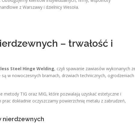
. Obsługujemy klientów indywidualnych, firmy, wspólnoty
andlowe z Warszawy i dzielnicy Wesoła.
erdzewnych – trwałość i
nless Steel Hinge Welding
, czyli spawanie zawiasów wykonanych z
ne są w nowoczesnych bramach, drzwiach technicznych, ogrodzeniach
e metody TIG oraz MIG, które pozwalają uzyskać estetyczne i
 prac dokładnie oczyszczamy powierzchnię metalu z zabrudzeń,
w nierdzewnych