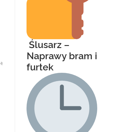
Ślusarz –
Naprawy bram i
są
furtek