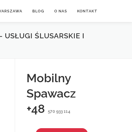
WARSZAWA
BLOG
O NAS
KONTAKT
USŁUGI ŚLUSARSKIE I
Mobilny
Spawacz
+48
570 933 114