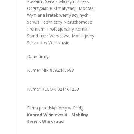
Ptakami
,
Serwis Maszyn Fitness
,
Odgrzybianie Klimatyzacji
,
Montaż i
Wymiana kratek wentylacyjnych
,
Serwis Techniczny Nieruchomości
Premium
,
Profesjonalny Komik i
Stand-uper Warszawa
,
Montujemy
Suszarki w Warszawie
.
Dane firmy:
Numer NIP 8792446683
Numer REGON 021161238
Firma przedsiębiorcy w
Ceidg
Konrad Wiśniewski -
Mobilny
Serwis Warszawa