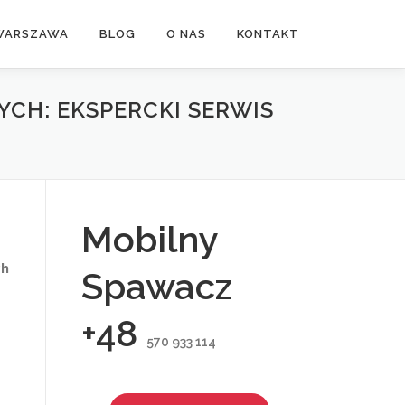
WARSZAWA
BLOG
O NAS
KONTAKT
CH: EKSPERCKI SERWIS
Mobilny
ch
Spawacz
+48
570 933 114