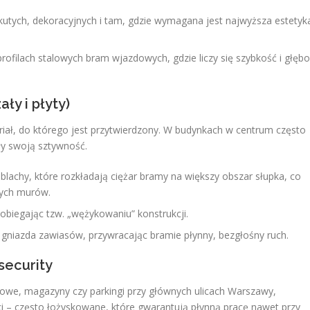
utych, dekoracyjnych i tam, gdzie wymagana jest najwyższa estetyk
rofilach stalowych bram wjazdowych, gdzie liczy się szybkość i głębo
ły i płyty)
iał, do którego jest przytwierdzony. W budynkach w centrum często
iły swoją sztywność.
chy, które rozkładają ciężar bramy na większy obszar słupka, co
nych murów.
iegając tzw. „wężykowaniu” konstrukcji.
niazda zawiasów, przywracając bramie płynny, bezgłośny ruch.
security
owe, magazyny czy parkingi przy głównych ulicach Warszawy,
 – często łożyskowane, które gwarantują płynną pracę nawet przy