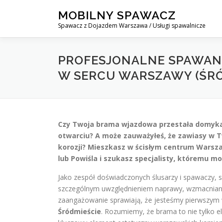
Skip
MOBILNY SPAWACZ
to
Spawacz z Dojazdem Warszawa / Usługi spawalnicze
content
PROFESJONALNE SPAWANI
W SERCU WARSZAWY (ŚRÓ
Czy Twoja brama wjazdowa przestała domykać 
otwarciu? A może zauważyłeś, że zawiasy w T
korozji? Mieszkasz w ścisłym centrum Warsza
lub Powiśla i szukasz specjalisty, któremu m
Jako zespół doświadczonych ślusarzy i spawaczy, 
szczególnym uwzględnieniem naprawy, wzmacniani
zaangażowanie sprawiają, że jesteśmy pierwszym 
Śródmieście
. Rozumiemy, że brama to nie tylko e