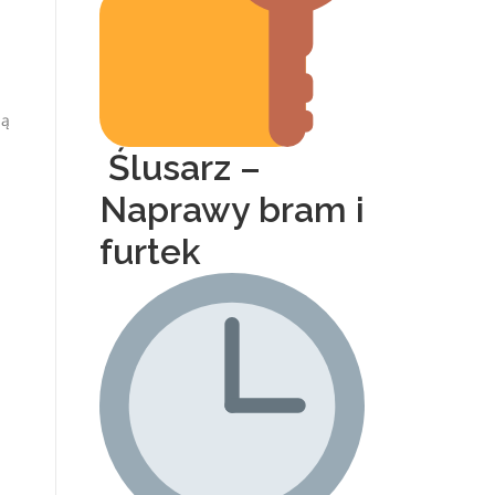
są
Ślusarz –
Naprawy bram i
furtek