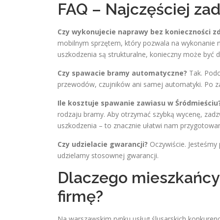
FAQ – Najczęściej za
Czy wykonujecie naprawy bez konieczności 
mobilnym sprzętem, który pozwala na wykonanie n
uszkodzenia są strukturalne, konieczny może być 
Czy spawacie bramy automatyczne?
Tak. Podc
przewodów, czujników ani samej automatyki. Po z
Ile kosztuje spawanie zawiasu w Śródmieściu
rodzaju bramy. Aby otrzymać szybką wycenę, za
uszkodzenia – to znacznie ułatwi nam przygotowanie
Czy udzielacie gwarancji?
Oczywiście. Jesteśmy 
udzielamy stosownej gwarancji.
Dlaczego mieszkańcy 
firmę?
Na warszawskim rynku usług ślusarskich konkurencja