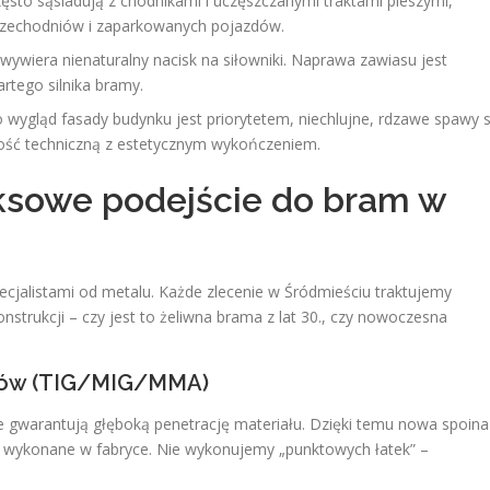
ęsto sąsiadują z chodnikami i uczęszczanymi traktami pieszymi,
przechodniów i zaparkowanych pojazdów.
wywiera nienaturalny nacisk na siłowniki. Naprawa zawiasu jest
rtego silnika bramy.
 wygląd fasady budynku jest priorytetem, niechlujne, rdzawe spawy 
łość techniczną z estetycznym wykończeniem.
ksowe podejście do bram w
pecjalistami od metalu. Każde zlecenie w Śródmieściu traktujemy
onstrukcji – czy jest to żeliwna brama z lat 30., czy nowoczesna
asów (TIG/MIG/MMA)
gwarantują głęboką penetrację materiału. Dzięki temu nowa spoina
ie wykonane w fabryce. Nie wykonujemy „punktowych łatek” –