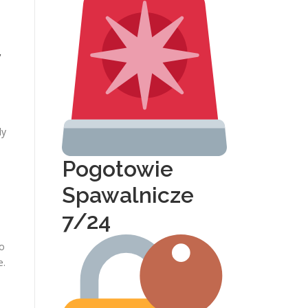
y
dy
Pogotowie
Spawalnicze
7/24
o
e.