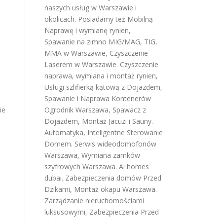
naszych usług w Warszawie i
okolicach. Posiadamy też
Mobilną
Naprawę i wymianę rynien
,
Spawanie na zimno MIG/MAG, TIG,
MMA w Warszawie
,
Czyszczenie
Laserem w Warszawie
.
Czyszczenie
naprawa, wymiana i montaż rynien
,
Usługi szlifierką kątową z Dojazdem
,
Spawanie i Naprawa Kontenerów
ie
Ogrodnik Warszawa
,
Spawacz z
Dojazdem
,
Montaż Jacuzi i Sauny
.
Automatyka, Inteligentne Sterowanie
Domem
.
Serwis wideodomofonów
Warszawa
,
Wymiana zamków
szyfrowych Warszawa
.
Ai homes
dubai
.
Zabezpieczenia domów Przed
,
Dzikami
,
Montaż okapu Warszawa
.
Zarządzanie nieruchomościami
.
luksusowymi
,
Zabezpieczenia Przed