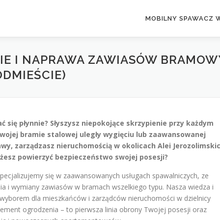
MOBILNY SPAWACZ 
E I NAPRAWA ZAWIASÓW BRAMOWY
DMIEŚCIE)
się płynnie? Słyszysz niepokojące skrzypienie przy każdym
wojej bramie stalowej uległy wygięciu lub zaawansowanej
wy, zarządzasz nieruchomością w okolicach Alei Jerozolimski
ożesz powierzyć bezpieczeństwo swojej posesji?
specjalizujemy się w zaawansowanych usługach spawalniczych, ze
a i wymiany zawiasów w bramach wszelkiego typu. Nasza wiedza i
wyborem dla mieszkańców i zarządców nieruchomości w dzielnicy
lement ogrodzenia – to pierwsza linia obrony Twojej posesji oraz