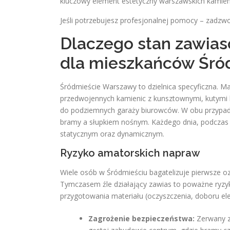
kluczowy element estetyczny warszawskich kamie
Jeśli potrzebujesz profesjonalnej pomocy – zadzw
Dlaczego stan zawia
dla mieszkańców Śró
Śródmieście Warszawy to dzielnica specyficzna. Ma
przedwojennych kamienic z kunsztownymi, kutymi 
do podziemnych garaży biurowców. W obu przypad
bramy a słupkiem nośnym. Każdego dnia, podczas
statycznym oraz dynamicznym.
Ryzyko amatorskich napraw
Wiele osób w Śródmieściu bagatelizuje pierwsze oz
Tymczasem źle działający zawias to poważne ryzy
przygotowania materiału (oczyszczenia, doboru ele
Zagrożenie bezpieczeństwa:
Zerwany z