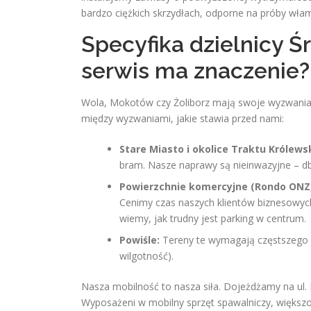
bardzo ciężkich skrzydłach, odporne na próby wła
Specyfika dzielnicy Ś
serwis ma znaczenie?
Wola, Mokotów czy Żoliborz mają swoje wyzwania,
między wyzwaniami, jakie stawia przed nami:
Stare Miasto i okolice Traktu Królews
bram. Nasze naprawy są nieinwazyjne – db
Powierzchnie komercyjne (Rondo ONZ
Cenimy czas naszych klientów biznesowych
wiemy, jak trudny jest parking w centrum.
Powiśle:
Tereny te wymagają częstszego sp
wilgotność).
Nasza mobilność to nasza siła. Dojeżdżamy na ul. M
Wyposażeni w mobilny sprzęt spawalniczy, większ