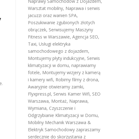
Naprawy Samochodów z Dojazdem
,
Warsztat mobilny
,
Naprawa i serwis
jacuzzi oraz wanien SPA
,
y
Poszukiwanie zgubionych złotych
obrączek
,
Serwisujemy Maszyny
Fitness w Warszawie
,
Agencja SEO
,
Taxi
,
Usługi elektryka
samochodowego z dojazdem
,
Montujemy płyty indukcyjne
,
Serwis
klimatyzacji w domu
,
naprawiamy
fotele
,
Montujemy wizjery z kamerą
i kamery wifi
,
Robimy filmy z drona
,
e.
Awaryjnie otwieramy zamki
,
Flyxpress.pl
,
Serwis Kamer Wifi
,
SEO
Warszawa
,
Montaż, Naprawa,
Wymiana, Czyszczenie i
Odgrzybianie Klimatyzacji w Domu
,
Mobilny Mechanik Warszawa &
Elektryk Samochodowy
zapraszamy
serdecznie do skorzystania z