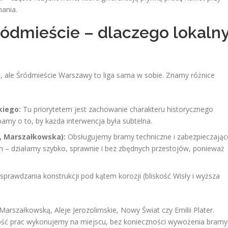
mania.
ródmieście – dlaczego lokaln
 ale Śródmieście Warszawy to liga sama w sobie. Znamy różnice
kiego:
Tu priorytetem jest zachowanie charakteru historycznego
amy o to, by każda interwencja była subtelna.
, Marszałkowska):
Obsługujemy bramy techniczne i zabezpieczając
 – działamy szybko, sprawnie i bez zbędnych przestojów, ponieważ
rawdzania konstrukcji pod kątem korozji (bliskość Wisły i wyższa
arszałkowską, Aleje Jerozolimskie, Nowy Świat czy Emilii Plater.
ość prac wykonujemy na miejscu, bez konieczności wywożenia bramy