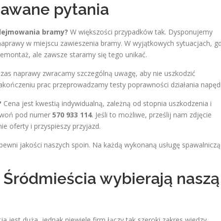
dawane pytania
zdejmowania bramy?
W większości przypadków tak. Dysponujemy
aprawy w miejscu zawieszenia bramy. W wyjątkowych sytuacjach, g
demontaż, ale zawsze staramy się tego unikać.
zas naprawy zwracamy szczególną uwagę, aby nie uszkodzić
akończeniu prac przeprowadzamy testy poprawności działania napęd
?
Cena jest kwestią indywidualną, zależną od stopnia uszkodzenia i
dzwoń pod numer
570 933 114
. Jeśli to możliwe, prześlij nam zdjęcie
 oferty i przyspieszy przyjazd.
pewni jakości naszych spoin. Na każdą wykonaną usługę spawalniczą
Śródmieścia wybierają naszą
 jest duża, jednak niewiele firm łączy tak szeroki zakres wiedzy