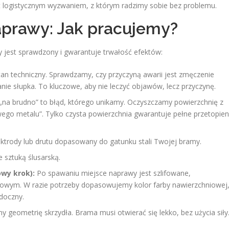
t logistycznym wyzwaniem, z którym radzimy sobie bez problemu.
aprawy: Jak pracujemy?
 jest sprawdzony i gwarantuje trwałość efektów:
an techniczny. Sprawdzamy, czy przyczyną awarii jest zmęczenie
ie słupka. To kluczowe, aby nie leczyć objawów, lecz przyczynę.
na brudno” to błąd, którego unikamy. Oczyszczamy powierzchnię z
ywego metalu”. Tylko czysta powierzchnia gwarantuje pełne przetopien
ktrody lub drutu dopasowany do gatunku stali Twojej bramy.
sztuką ślusarską.
wy krok):
Po spawaniu miejsce naprawy jest szlifowane,
owym. W razie potrzeby dopasowujemy kolor farby nawierzchniowej
idoczny.
eometrię skrzydła. Brama musi otwierać się lekko, bez użycia siły