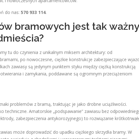
nic i nowoczesnych apartamentowców.
oń do nas:
570 933 114
.
sów bramowych jest tak ważn
dmieścia?
my tu do czynienia z unikalnym miksem architektury: od
bramami, po nowoczesne, ciężkie konstrukcje zabezpieczające wjaz
kach zawiasy są jedynym punktem styku między ciężką konstrukcją
 otwierania i zamykania, poddawane są ogromnym przeciążeniom
naki problemów z bramą, traktując je jako drobne uciążliwości.
ko techniczne. Amatorskie „podspawanie” zawiasu bez odpowiednieg
ktrody, zabezpieczenia antykorozyjnego) to rozwiązanie krótkotrwał
awias może doprowadzić do upadku ciężkiego skrzydła bramy. W