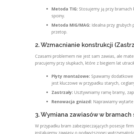
Metoda TIG:
Stosujemy ją przy bramach k
spoiny.
Metoda MIG/MAG:
Idealna przy grubych p
przetop.
2. Wzmacnianie konstrukcji (Zastrza
Czasami problemem nie jest sam zawias, ale mater
pracujemy przy słupkach, które z biegiem lat utrac
Płyty montażowe:
Spawamy dodatkowe bla
jest kluczowe w przypadku starych, cegla
Zastrzały:
Usztywniamy ramę bramy, zapob
Renowacja gniazd:
Naprawiamy wytarte g
3. Wymiana zawiasów w bramach 
W przypadku bram zabezpieczających posesje firm
instalujemy zawiasy o podwyższonej wytrzymałości