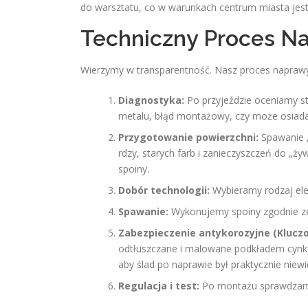
do warsztatu, co w warunkach centrum miasta jes
Techniczny Proces N
Wierzymy w transparentność. Nasz proces naprawy
Diagnostyka:
Po przyjeździe oceniamy st
metalu, błąd montażowy, czy może osiadan
Przygotowanie powierzchni:
Spawanie „
rdzy, starych farb i zanieczyszczeń do „ż
spoiny.
Dobór technologii:
Wybieramy rodzaj ele
Spawanie:
Wykonujemy spoiny zgodnie ze 
Zabezpieczenie antykorozyjne (Kluczo
odtłuszczane i malowane podkładem cynk
aby ślad po naprawie był praktycznie niew
Regulacja i test:
Po montażu sprawdzamy g