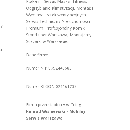
Ptakami
,
Serwis Maszyn Fitness
,
Odgrzybianie Klimatyzacji
,
Montaż i
Wymiana kratek wentylacyjnych
,
Serwis Techniczny Nieruchomości
dy
Premium
,
Profesjonalny Komik i
Stand-uper Warszawa
,
Montujemy
Suszarki w Warszawie
.
u.
Dane firmy:
Numer NIP 8792446683
Numer REGON 021161238
Firma przedsiębiorcy w
Ceidg
Konrad Wiśniewski -
Mobilny
Serwis Warszawa