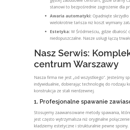
gęstej zabudowie centrum, gdzie bramy cz
stanowi to bezpośrednie zagrożenie dla 
Awaria automatyki:
Opadnięte skrzydło 
wielokrotnie tańsza niż koszt wymiany zata
Estetyka:
W Śródmieściu, gdzie dbałość o
niedopuszczalne. Nasze usługi łączą trwa
Nasz Serwis: Komple
centrum Warszawy
Nasza firma nie jest „od wszystkiego”. Jesteśmy s
indywidualnie, dobierając technologię do rodzaju k
konstrukcja ze stali nierdzewnej.
1. Profesjonalne spawanie zawi
Stosujemy zaawansowane metody spawania, które 
jest często wytrzymalsza niż oryginalne połączen
kładziemy estetyczne i strukturalnie pewne spoiny.