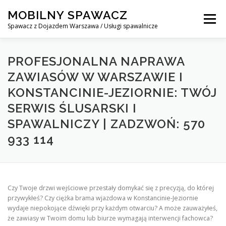
Skip
MOBILNY SPAWACZ
to
Menu
content
Spawacz z Dojazdem Warszawa / Usługi spawalnicze
MOBILNY SPAWACZ WARSZAWA
BLOG
O NAS
PROFESJONALNA NAPRAWA
ZAWIASÓW W WARSZAWIE I
KONSTANCINIE-JEZIORNIE: TWÓJ
KONTAKT
SERWIS ŚLUSARSKI I
SPAWALNICZY | ZADZWOŃ: 570
933 114
Czy Twoje drzwi wejściowe przestały domykać się z precyzją, do której
przywykłeś? Czy ciężka brama wjazdowa w Konstancinie-Jeziornie
wydaje niepokojące dźwięki przy każdym otwarciu? A może zauważyłeś,
że zawiasy w Twoim domu lub biurze wymagają interwencji fachowca?