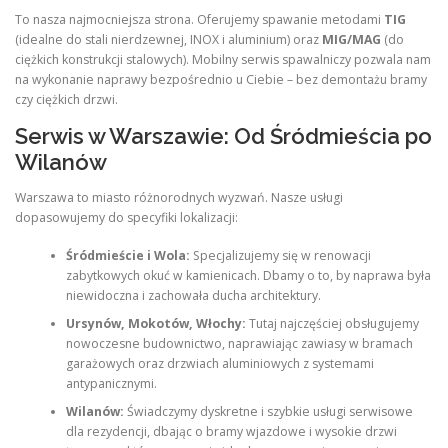
To nasza najmocniejsza strona. Oferujemy spawanie metodami
TIG
(idealne do stali nierdzewnej, INOX i aluminium) oraz
MIG/MAG
(do
ciężkich konstrukcji stalowych). Mobilny serwis spawalniczy pozwala nam
na wykonanie naprawy bezpośrednio u Ciebie – bez demontażu bramy
czy ciężkich drzwi.
Serwis w Warszawie: Od Śródmieścia po
Wilanów
Warszawa to miasto różnorodnych wyzwań. Nasze usługi
dopasowujemy do specyfiki lokalizacji:
Śródmieście i Wola:
Specjalizujemy się w renowacji
zabytkowych okuć w kamienicach. Dbamy o to, by naprawa była
niewidoczna i zachowała ducha architektury.
Ursynów, Mokotów, Włochy:
Tutaj najczęściej obsługujemy
nowoczesne budownictwo, naprawiając zawiasy w bramach
garażowych oraz drzwiach aluminiowych z systemami
antypanicznymi.
Wilanów:
Świadczymy dyskretne i szybkie usługi serwisowe
dla rezydencji, dbając o bramy wjazdowe i wysokie drzwi