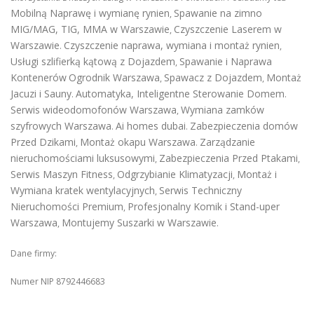
Mobilną Naprawę i wymianę rynien
Spawanie na zimno
,
MIG/MAG, TIG, MMA w Warszawie
Czyszczenie Laserem w
,
Warszawie
Czyszczenie naprawa, wymiana i montaż rynien
.
,
Usługi szlifierką kątową z Dojazdem
Spawanie i Naprawa
,
Kontenerów
Ogrodnik Warszawa
Spawacz z Dojazdem
Montaż
,
,
Jacuzi i Sauny
Automatyka, Inteligentne Sterowanie Domem
.
.
Serwis wideodomofonów Warszawa
Wymiana zamków
,
szyfrowych Warszawa
Ai homes dubai
Zabezpieczenia domów
.
.
Przed Dzikami
Montaż okapu Warszawa
Zarządzanie
,
.
nieruchomościami luksusowymi
Zabezpieczenia Przed Ptakami
,
,
Serwis Maszyn Fitness
Odgrzybianie Klimatyzacji
Montaż i
,
,
Wymiana kratek wentylacyjnych
Serwis Techniczny
,
Nieruchomości Premium
Profesjonalny Komik i Stand-uper
,
Warszawa
Montujemy Suszarki w Warszawie
,
.
Dane firmy:
Numer NIP 8792446683