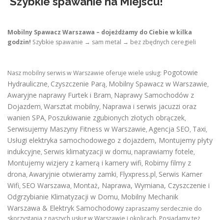
Szybkie spawanie na Miejscu!
Mobilny Spawacz Warszawa – dojeżdżamy do Ciebie w kilka
godzin!
Szybkie spawanie → sam metal → bez zbędnych ceregieli
Pogotowie
Nasz mobilny serwis w Warszawie oferuje wiele usług:
Hydrauliczne
Czyszczenie Parą
Mobilny Spawacz w Warszawie
,
,
,
Awaryjne naprawy Furtek i Bram
Naprawy Samochodów z
,
Dojazdem
Warsztat mobilny
Naprawa i serwis jacuzzi oraz
,
,
wanien SPA
Poszukiwanie zgubionych złotych obrączek
,
,
Serwisujemy Maszyny Fitness w Warszawie
Agencja SEO
Taxi
,
,
,
Usługi elektryka samochodowego z dojazdem
,
Montujemy płyty
indukcyjne
Serwis klimatyzacji w domu
naprawiamy fotele
,
,
,
Montujemy wizjery z kamerą i kamery wifi
Robimy filmy z
,
drona
Awaryjnie otwieramy zamki
Flyxpress.pl
Serwis Kamer
,
,
,
Wifi
SEO Warszawa
Montaż, Naprawa, Wymiana, Czyszczenie i
,
,
Odgrzybianie Klimatyzacji w Domu
Mobilny Mechanik
,
Warszawa & Elektryk Samochodowy
zapraszamy serdecznie do
skorzystania z naszych usług w Warszawie i okolicach. Posiadamy też