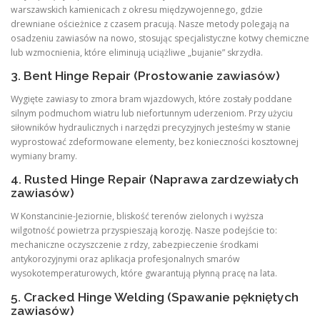
warszawskich kamienicach z okresu międzywojennego, gdzie
drewniane ościeżnice z czasem pracują. Nasze metody polegają na
osadzeniu zawiasów na nowo, stosując specjalistyczne kotwy chemiczne
lub wzmocnienia, które eliminują uciążliwe „bujanie” skrzydła.
3. Bent Hinge Repair (Prostowanie zawiasów)
Wygięte zawiasy to zmora bram wjazdowych, które zostały poddane
silnym podmuchom wiatru lub niefortunnym uderzeniom. Przy użyciu
siłowników hydraulicznych i narzędzi precyzyjnych jesteśmy w stanie
wyprostować zdeformowane elementy, bez konieczności kosztownej
wymiany bramy.
4. Rusted Hinge Repair (Naprawa zardzewiałych
zawiasów)
W Konstancinie-Jeziornie, bliskość terenów zielonych i wyższa
wilgotność powietrza przyspieszają korozję. Nasze podejście to:
mechaniczne oczyszczenie z rdzy, zabezpieczenie środkami
antykorozyjnymi oraz aplikacja profesjonalnych smarów
wysokotemperaturowych, które gwarantują płynną pracę na lata.
5. Cracked Hinge Welding (Spawanie pękniętych
zawiasów)