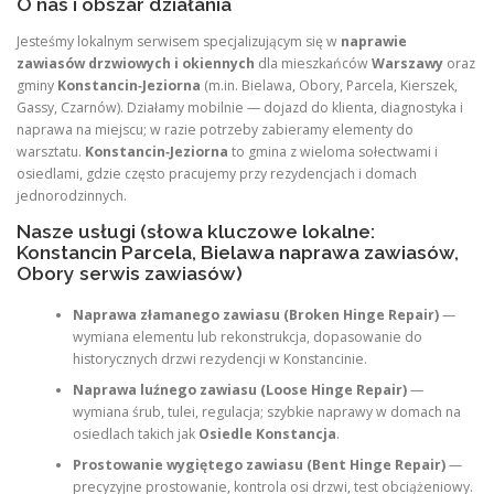
O nas i obszar działania
Jesteśmy lokalnym serwisem specjalizującym się w
naprawie
zawiasów drzwiowych i okiennych
dla mieszkańców
Warszawy
oraz
gminy
Konstancin‑Jeziorna
(m.in. Bielawa, Obory, Parcela, Kierszek,
Gassy, Czarnów). Działamy mobilnie — dojazd do klienta, diagnostyka i
naprawa na miejscu; w razie potrzeby zabieramy elementy do
warsztatu.
Konstancin‑Jeziorna
to gmina z wieloma sołectwami i
osiedlami, gdzie często pracujemy przy rezydencjach i domach
jednorodzinnych.
Nasze usługi (słowa kluczowe lokalne:
Konstancin Parcela, Bielawa naprawa zawiasów,
Obory serwis zawiasów)
Naprawa złamanego zawiasu (Broken Hinge Repair)
—
wymiana elementu lub rekonstrukcja, dopasowanie do
historycznych drzwi rezydencji w Konstancinie.
Naprawa luźnego zawiasu (Loose Hinge Repair)
—
wymiana śrub, tulei, regulacja; szybkie naprawy w domach na
osiedlach takich jak
Osiedle Konstancja
.
Prostowanie wygiętego zawiasu (Bent Hinge Repair)
—
precyzyjne prostowanie, kontrola osi drzwi, test obciążeniowy.