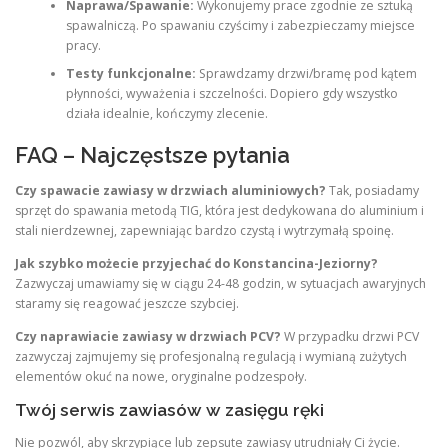
Naprawa/Spawanie:
Wykonujemy prace zgodnie ze sztuką
spawalniczą. Po spawaniu czyścimy i zabezpieczamy miejsce
pracy.
Testy funkcjonalne:
Sprawdzamy drzwi/bramę pod kątem
płynności, wyważenia i szczelności. Dopiero gdy wszystko
działa idealnie, kończymy zlecenie.
FAQ – Najczęstsze pytania
Czy spawacie zawiasy w drzwiach aluminiowych?
Tak, posiadamy
sprzęt do spawania metodą TIG, która jest dedykowana do aluminium i
stali nierdzewnej, zapewniając bardzo czystą i wytrzymałą spoinę.
Jak szybko możecie przyjechać do Konstancina-Jeziorny?
Zazwyczaj umawiamy się w ciągu 24-48 godzin, w sytuacjach awaryjnych
staramy się reagować jeszcze szybciej.
Czy naprawiacie zawiasy w drzwiach PCV?
W przypadku drzwi PCV
zazwyczaj zajmujemy się profesjonalną regulacją i wymianą zużytych
elementów okuć na nowe, oryginalne podzespoły.
Twój serwis zawiasów w zasięgu ręki
Nie pozwól, aby skrzypiące lub zepsute zawiasy utrudniały Ci życie.