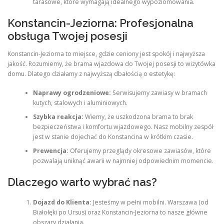
tarasowe, które wymagają idealnego wypoziomowania.
Konstancin-Jeziorna: Profesjonalna
obsługa Twojej posesji
Konstancin-Jeziorna to miejsce, gdzie ceniony jest spokój i najwyższa
jakość. Rozumiemy, że brama wjazdowa do Twojej posesji to wizytówka
domu. Dlatego działamy z najwyższą dbałością o estetykę:
Naprawy ogrodzeniowe:
Serwisujemy zawiasy w bramach
kutych, stalowych i aluminiowych.
Szybka reakcja:
Wiemy, że uszkodzona brama to brak
bezpieczeństwa i komfortu wjazdowego. Nasz mobilny zespół
jest w stanie dojechać do Konstancina w krótkim czasie.
Prewencja:
Oferujemy przeglądy okresowe zawiasów, które
pozwalają uniknąć awarii w najmniej odpowiednim momencie.
Dlaczego warto wybrać nas?
Dojazd do Klienta:
Jesteśmy w pełni mobilni. Warszawa (od
Białołęki po Ursus) oraz Konstancin-Jeziorna to nasze główne
obszary działania.