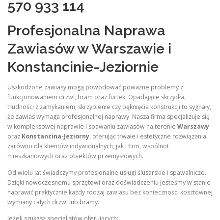
570 933 114
Profesjonalna Naprawa
Zawiasów w Warszawie i
Konstancinie-Jeziornie
Uszkodzone zawiasy mogą powodować poważne problemy z
funkcjonowaniem drzwi, bram oraz furtek. Opadające skrzydła,
trudności z zamykaniem, skrzypienie czy pęknięcia konstrukcji to sygnały,
że zawias wymaga profesjonalnej naprawy. Nasza firma specjalizuje się
w kompleksowej naprawie i spawaniu zawiasów na terenie
Warszawy
oraz
Konstancina-Jeziorny
, oferując trwałe i estetyczne rozwiązania
zarówno dla klientów indywidualnych, jak i firm, wspólnot
mieszkaniowych oraz obiektów przemysłowych.
Od wielu lat świadczymy profesjonalne usługi ślusarskie i spawalnicze.
Dzięki nowoczesnemu sprzętowi oraz doświadczeniu jesteśmy w stanie
naprawić praktycznie każdy rodzaj zawiasu bez konieczności kosztownej
wymiany całych drzwi lub bramy.
Jeżeli szukasz specjalistów oferujących: