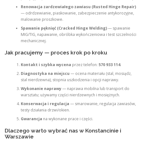
Renowacja zardzewiałego zawiasu (Rusted Hinge Repair)
— odrdzewianie, piaskowanie, zabezpieczenie antykorozyjne,
malowanie proszkowe.
Spawanie pęknięć (Cracked Hinge Welding)
— spawanie
MIG/TIG, napawanie, obróbka wykończeniowa i test szczelności
mechanicznej.
Jak pracujemy — proces krok po kroku
Kontakt i szybka wycena
przez telefon:
570 933 114
.
Diagnostyka na miejscu
— ocena materiału (stal, mosiądz,
stal nierdzewna), stopnia uszkodzenia i opcji naprawy.
Wykonanie naprawy
— naprawa mobilna lub transport do
warsztatu; używamy części nierdzewnych i mosiężnych.
Konserwacja i regulacja
— smarowanie, regulacja zawiasów,
testy działania drzwi/okien.
Gwarancja
na wykonane prace i części.
Dlaczego warto wybrać nas w Konstancinie i
Warszawie