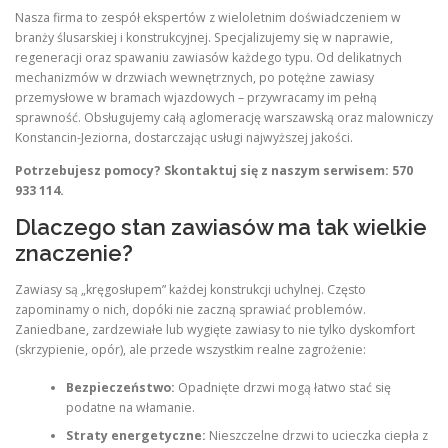
Nasza firma to zespół ekspertów z wieloletnim doświadczeniem w
branży ślusarskiej i konstrukcyjnej. Specjalizujemy się w naprawie,
regeneracji oraz spawaniu zawiasów każdego typu. Od delikatnych
mechanizmów w drzwiach wewnętrznych, po potężne zawiasy
przemysłowe w bramach wjazdowych – przywracamy im pełną
sprawność. Obsługujemy całą aglomerację warszawską oraz malowniczy
Konstancin-Jeziorna, dostarczając usługi najwyższej jakości.
Potrzebujesz pomocy? Skontaktuj się z naszym serwisem: 570
933 114.
Dlaczego stan zawiasów ma tak wielkie
znaczenie?
Zawiasy są „kręgosłupem” każdej konstrukcji uchylnej. Często
zapominamy o nich, dopóki nie zaczną sprawiać problemów.
Zaniedbane, zardzewiałe lub wygięte zawiasy to nie tylko dyskomfort
(skrzypienie, opór), ale przede wszystkim realne zagrożenie:
Bezpieczeństwo:
Opadnięte drzwi mogą łatwo stać się
podatne na włamanie.
Straty energetyczne:
Nieszczelne drzwi to ucieczka ciepła z