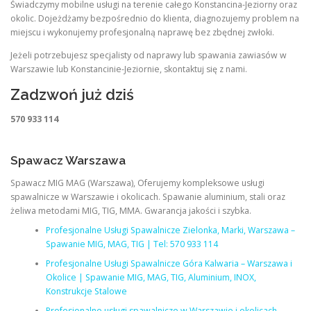
Świadczymy mobilne usługi na terenie całego Konstancina-Jeziorny oraz
okolic. Dojeżdżamy bezpośrednio do klienta, diagnozujemy problem na
miejscu i wykonujemy profesjonalną naprawę bez zbędnej zwłoki.
Jeżeli potrzebujesz specjalisty od naprawy lub spawania zawiasów w
Warszawie lub Konstancinie-Jeziornie, skontaktuj się z nami.
Zadzwoń już dziś
570 933 114
Spawacz Warszawa
Spawacz MIG MAG (Warszawa), Oferujemy kompleksowe usługi
spawalnicze w Warszawie i okolicach. Spawanie aluminium, stali oraz
żeliwa metodami MIG, TIG, MMA. Gwarancja jakości i szybka.
Profesjonalne Usługi Spawalnicze Zielonka, Marki, Warszawa –
Spawanie MIG, MAG, TIG | Tel: 570 933 114
Profesjonalne Usługi Spawalnicze Góra Kalwaria – Warszawa i
Okolice | Spawanie MIG, MAG, TIG, Aluminium, INOX,
Konstrukcje Stalowe
Profesjonalne usługi spawalnicze w Warszawie i okolicach –