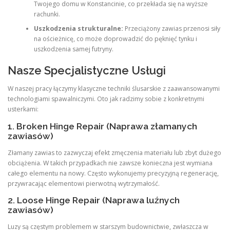
Twojego domu w Konstancinie, co przekłada się na wyższe
rachunki.
Uszkodzenia strukturalne:
Przeciążony zawias przenosi siły
na ościeżnicę, co może doprowadzić do pęknięć tynku i
uszkodzenia samej futryny.
Nasze Specjalistyczne Usługi
W naszej pracy łączymy klasyczne techniki ślusarskie z zaawansowanymi
technologiami spawalniczymi. Oto jak radzimy sobie z konkretnymi
usterkami:
1. Broken Hinge Repair (Naprawa złamanych
zawiasów)
Złamany zawias to zazwyczaj efekt zmęczenia materiału lub zbyt dużego
obciążenia. W takich przypadkach nie zawsze konieczna jest wymiana
całego elementu na nowy. Często wykonujemy precyzyjną regenerację,
przywracając elementowi pierwotną wytrzymałość.
2. Loose Hinge Repair (Naprawa luźnych
zawiasów)
Luzy są częstym problemem w starszym budownictwie, zwłaszcza w