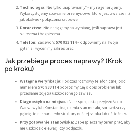
Technologia:
Nie tylko „naprawiamy” – my regenerujemy.
Wykorzystujemy spawanie przemysłowe, które jest trwalsze niż
jakiekolwiek połączenia śrubowe.
Doradztwo:
Nie naciągamy na wymianę, jeśli naprawa jest
skuteczna i bezpieczna.
Telefon:
Zadzwoń:
570 933 114
– odpowiemy na Twoje
pytania i wycenimy zakres prac.
Jak przebiega proces naprawy? (Krok
po kroku)
Wstępna weryfikacja:
Podczas rozmowy telefonicznej pod
numerem
570 933 114
poprosimy Cię o opis problemu lub
przesłanie zdjęcia uszkodzonego zawiasu.
Diagnostyka na miejscu:
Nasz specjalista przyjeżdża do
Warszawy lub Konstancina, ocenia stan metalu, sprawdza czy
pęknięcie nie naruszyło struktury nośnej słupka lub ościeżnicy.
Przygotowanie stanowiska:
Zabezpieczamy teren prac, aby
nie uszkodzić elewacji czy podjazdu.