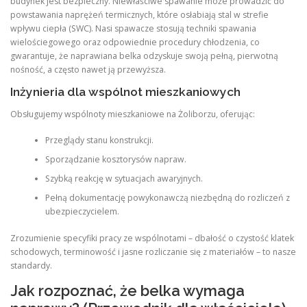
budynek jest bezpieczny. Niewłaściwe spawanie może prowadzić do
powstawania naprężeń termicznych, które osłabiają stal w strefie
wpływu ciepła (SWC). Nasi spawacze stosują techniki spawania
wielościegowego oraz odpowiednie procedury chłodzenia, co
gwarantuje, że naprawiana belka odzyskuje swoją pełną, pierwotną
nośność, a często nawet ją przewyższa.
Inżynieria dla wspólnot mieszkaniowych
Obsługujemy wspólnoty mieszkaniowe na Żoliborzu, oferując:
Przeglądy stanu konstrukcji.
Sporządzanie kosztorysów napraw.
Szybką reakcję w sytuacjach awaryjnych.
Pełną dokumentację powykonawczą niezbędną do rozliczeń z
ubezpieczycielem.
Zrozumienie specyfiki pracy ze wspólnotami – dbałość o czystość klatek
schodowych, terminowość i jasne rozliczanie się z materiałów – to nasze
standardy.
Jak rozpoznać, że belka wymaga