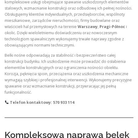
kompleksowe usługi obejmujące spawanie uszkodzonych elementów
stalowych, wzmacnianie konstrukcji oraz odbudowę ich pełnej nośności.
Obsługujemy klientów indywidualnych, przedsiębiorców, wspólnoty
mieszkaniowe, zarządców nieruchomości, firmy budowlane oraz
właścicieli hal przemysłowych na terenie
Warszawy
,
Pragi-Północ
i
okolic. Dzięki wieloletniemu doświadczeniu oraz nowoczesnym
technologiom spawalniczym wykonujemy trwałe naprawy zgodne z
obowiązującymi normami technicznymi.
Belki nośne odpowiadają za stabilność i bezpieczeństwo całej
konstrukcji budynku. Ich uszkodzenie może prowadzić do osłabienia
elementów konstrukcyjnych oraz ograniczenia nośności obiektu.
Korozja, pęknięcia spoin, przeciążenia oraz uszkodzenia mechaniczne
wymagają szybkiej i profesjonalnej interwencji. Wykonujemy precyzyjne
spawanie oraz wzmacnianie konstrukcji, przywracając jej pełną
funkcjonalność.
Telefon kontaktowy: 570 933 114
Kompleksowa naprawa belek