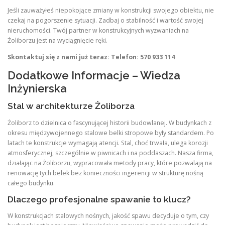
Jeśli zauważyłeś niepokojące zmiany w konstrukcji swojego obiektu, nie
czekaj na pogorszenie sytuacji. Zadbaj o stabilność i wartość swojej
nieruchomości. Twój partner w konstrukcyjnych wyzwaniach na
Żoliborzu jest na wyciągnięcie ręki.
Skontaktuj się z nami już teraz:
Telefon: 570 933 114
Dodatkowe Informacje – Wiedza
Inżynierska
Stal w architekturze Żoliborza
Żoliborz to dzielnica o fascynującej historii budowlanej. W budynkach z
okresu międzywojennego stalowe belki stropowe były standardem. Po
latach te konstrukcje wymagają atencji. Stal, choć trwała, ulega korozji
atmosferycznej, szczególnie w piwnicach i na poddaszach. Nasza firma,
działając na Żoliborzu, wypracowała metody pracy, które pozwalają na
renowację tych belek bez konieczności ingerencji w strukturę nośną
całego budynku.
Dlaczego profesjonalne spawanie to klucz?
W konstrukcjach stalowych nośnych, jakość spawu decyduje o tym, czy