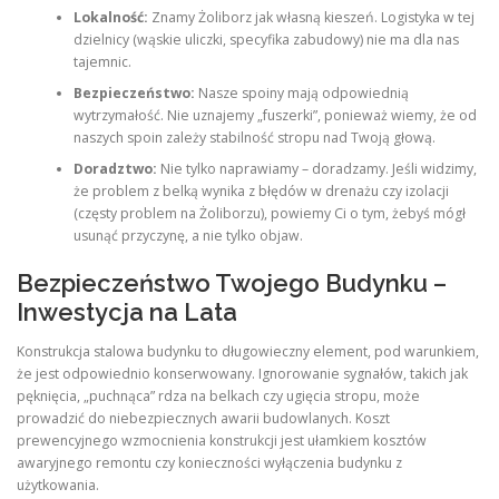
Lokalność:
Znamy Żoliborz jak własną kieszeń. Logistyka w tej
dzielnicy (wąskie uliczki, specyfika zabudowy) nie ma dla nas
tajemnic.
Bezpieczeństwo:
Nasze spoiny mają odpowiednią
wytrzymałość. Nie uznajemy „fuszerki”, ponieważ wiemy, że od
naszych spoin zależy stabilność stropu nad Twoją głową.
Doradztwo:
Nie tylko naprawiamy – doradzamy. Jeśli widzimy,
że problem z belką wynika z błędów w drenażu czy izolacji
(częsty problem na Żoliborzu), powiemy Ci o tym, żebyś mógł
usunąć przyczynę, a nie tylko objaw.
Bezpieczeństwo Twojego Budynku –
Inwestycja na Lata
Konstrukcja stalowa budynku to długowieczny element, pod warunkiem,
że jest odpowiednio konserwowany. Ignorowanie sygnałów, takich jak
pęknięcia, „puchnąca” rdza na belkach czy ugięcia stropu, może
prowadzić do niebezpiecznych awarii budowlanych. Koszt
prewencyjnego wzmocnienia konstrukcji jest ułamkiem kosztów
awaryjnego remontu czy konieczności wyłączenia budynku z
użytkowania.