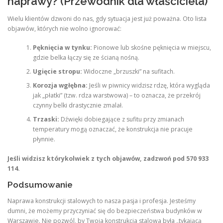
naprawy? (Przewodnik dla właściciela)
Wielu klientów dzwoni do nas, gdy sytuacja jest już poważna. Oto lista
objawów, których nie wolno ignorować:
Pęknięcia w tynku:
Pionowe lub skośne pęknięcia w miejscu,
gdzie belka łączy się ze ścianą nośną.
Ugięcie stropu:
Widoczne „brzuszki” na sufitach.
Korozja wgłębna:
Jeśli w piwnicy widzisz rdzę, która wygląda
jak „płatki” (tzw. rdza warstwowa) – to oznacza, że przekrój
czynny belki drastycznie zmalał.
Trzaski:
Dźwięki dobiegające z sufitu przy zmianach
temperatury mogą oznaczać, że konstrukcja nie pracuje
płynnie.
Jeśli widzisz którykolwiek z tych objawów, zadzwoń pod 570 933
114.
Podsumowanie
Naprawa konstrukcji stalowych to nasza pasja i profesja. Jesteśmy
dumni, że możemy przyczyniać się do bezpieczeństwa budynków w
Warszawie. Nie pozwól, by Twoja konstrukcja stalowa była „tykającą