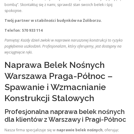
bombą”. Skontaktuj się z nami, sprawdź stan swoich belek i śpij
spokojnie.
Twój partner w stabilności budynków na Żoliborzu.
Telefon: 570 933 114
Pamiętaj: Każdy dzień zwłoki w naprawie naruszonej konstrukcji to ryzyko
pogłębienia uszkodzeń. Profesjonalizm, który oferujemy, jest dostępny na
wyciągnięcie ręki.
Naprawa Belek Nośnych
Warszawa Praga-Północ –
Spawanie i Wzmacnianie
Konstrukcji Stalowych
Profesjonalna naprawa belek nośnych
dla klientów z Warszawy i Pragi-Północ
Nasza firma specjalizuje się w
naprawie belek nośnych
, oferując