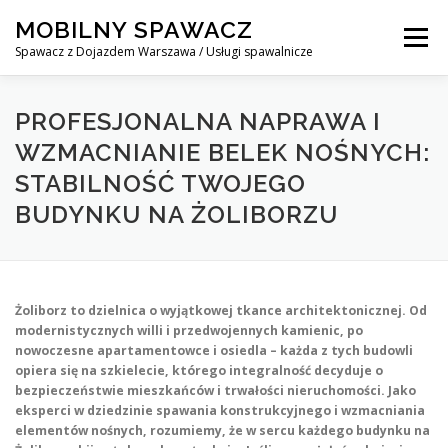
Skip
MOBILNY SPAWACZ
to
Menu
content
Spawacz z Dojazdem Warszawa / Usługi spawalnicze
MOBILNY SPAWACZ WARSZAWA
BLOG
O NAS
PROFESJONALNA NAPRAWA I
WZMACNIANIE BELEK NOŚNYCH:
STABILNOŚĆ TWOJEGO
KONTAKT
BUDYNKU NA ŻOLIBORZU
Żoliborz to dzielnica o wyjątkowej tkance architektonicznej. Od
modernistycznych willi i przedwojennych kamienic, po
nowoczesne apartamentowce i osiedla – każda z tych budowli
opiera się na szkielecie, którego integralność decyduje o
bezpieczeństwie mieszkańców i trwałości nieruchomości. Jako
eksperci w dziedzinie spawania konstrukcyjnego i wzmacniania
elementów nośnych, rozumiemy, że w sercu każdego budynku na