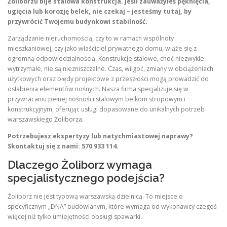
Żoliborzu bije stalowa konstrukcja. Jeśli zauważyłeś pęknięcia,
ugięcia lub korozję belek, nie czekaj – jesteśmy tutaj, by
przywrócić Twojemu budynkowi stabilność.
Zarządzanie nieruchomością, czy to w ramach wspólnoty
mieszkaniowej, czy jako właściciel prywatnego domu, wiąże się z
ogromną odpowiedzialnością. Konstrukcje stalowe, choć niezwykle
wytrzymałe, nie są niezniszczalne. Czas, wilgoć, zmiany w obciążeniach
użytkowych oraz błędy projektowe z przeszłości mogą prowadzić do
osłabienia elementów nośnych. Nasza firma specjalizuje się w
przywracaniu pełnej nośności stalowym belkom stropowym i
konstrukcyjnym, oferując usługi dopasowane do unikalnych potrzeb
warszawskiego Żoliborza.
Potrzebujesz ekspertyzy lub natychmiastowej naprawy?
Skontaktuj się z nami: 570 933 114.
Dlaczego Żoliborz wymaga
specjalistycznego podejścia?
Żoliborz nie jest typową warszawską dzielnicą. To miejsce o
specyficznym „DNA” budowlanym, które wymaga od wykonawcy czegoś
więcej niż tylko umiejętności obsługi spawarki.