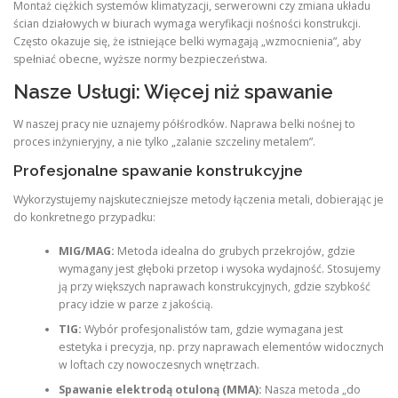
Montaż ciężkich systemów klimatyzacji, serwerowni czy zmiana układu
ścian działowych w biurach wymaga weryfikacji nośności konstrukcji.
Często okazuje się, że istniejące belki wymagają „wzmocnienia”, aby
spełniać obecne, wyższe normy bezpieczeństwa.
Nasze Usługi: Więcej niż spawanie
W naszej pracy nie uznajemy półśrodków. Naprawa belki nośnej to
proces inżynieryjny, a nie tylko „zalanie szczeliny metalem”.
Profesjonalne spawanie konstrukcyjne
Wykorzystujemy najskuteczniejsze metody łączenia metali, dobierając je
do konkretnego przypadku:
MIG/MAG:
Metoda idealna do grubych przekrojów, gdzie
wymagany jest głęboki przetop i wysoka wydajność. Stosujemy
ją przy większych naprawach konstrukcyjnych, gdzie szybkość
pracy idzie w parze z jakością.
TIG:
Wybór profesjonalistów tam, gdzie wymagana jest
estetyka i precyzja, np. przy naprawach elementów widocznych
w loftach czy nowoczesnych wnętrzach.
Spawanie elektrodą otuloną (MMA):
Nasza metoda „do