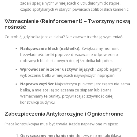
zadań specjalnych” w miejscach o utrudnionym dostępie,
często spotykanych w starych piwnicach żoliborskich kamienic.
Wzmacnianie (Reinforcement) – Tworzymy nową
nośność
Co zrobić, gdy belka jest za słaba? Nie zawsze trzeba ją wymieniać.
Nadspawanie blach (nakładki):
Zwiększamy moment
bezwładności belki poprzez dospawanie odpowiednio
dobranych blach stalowych do jej środnika lub półek.
Wprowadzanie żeber usztywniających:
Zapobiegamy
wyboczeniu belki w miejscach największych naprężeń.
Naprawa węzłów:
Najsłabszym punktem jest często nie sama
belka, a miejsce jej połączenia ze słupem lub ścianą.
Wzmacniamy te punkty, przywracając sztywność całej
konstrukcji budynku.
Zabezpieczenia Antykorozyjne i Ogniochronne
Praca konstrukcyjna musi być trwała. Każde naprawione miejsce:
Oczyszczamy mechanicznie
do czystego metalu (klasa