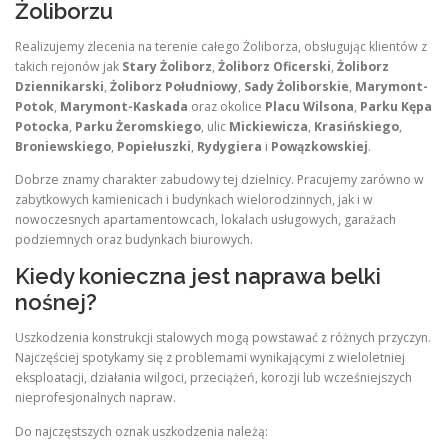
Żoliborzu
Realizujemy zlecenia na terenie całego Żoliborza, obsługując klientów z
takich rejonów jak
Stary Żoliborz
,
Żoliborz Oficerski
,
Żoliborz
Dziennikarski
,
Żoliborz Południowy
,
Sady Żoliborskie
,
Marymont-
Potok
,
Marymont-Kaskada
oraz okolice
Placu Wilsona
,
Parku Kępa
Potocka
,
Parku Żeromskiego
, ulic
Mickiewicza
,
Krasińskiego
,
Broniewskiego
,
Popiełuszki
,
Rydygiera
i
Powązkowskiej
.
Dobrze znamy charakter zabudowy tej dzielnicy. Pracujemy zarówno w
zabytkowych kamienicach i budynkach wielorodzinnych, jak i w
nowoczesnych apartamentowcach, lokalach usługowych, garażach
podziemnych oraz budynkach biurowych.
Kiedy konieczna jest naprawa belki
nośnej?
Uszkodzenia konstrukcji stalowych mogą powstawać z różnych przyczyn.
Najczęściej spotykamy się z problemami wynikającymi z wieloletniej
eksploatacji, działania wilgoci, przeciążeń, korozji lub wcześniejszych
nieprofesjonalnych napraw.
Do najczęstszych oznak uszkodzenia należą: