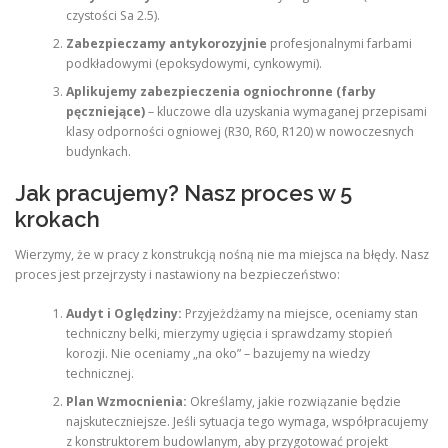
czystości Sa 2.5).
Zabezpieczamy antykorozyjnie
profesjonalnymi farbami
podkładowymi (epoksydowymi, cynkowymi).
Aplikujemy zabezpieczenia ogniochronne (farby
pęczniejące)
– kluczowe dla uzyskania wymaganej przepisami
klasy odporności ogniowej (R30, R60, R120) w nowoczesnych
budynkach.
Jak pracujemy? Nasz proces w 5
krokach
Wierzymy, że w pracy z konstrukcją nośną nie ma miejsca na błędy. Nasz
proces jest przejrzysty i nastawiony na bezpieczeństwo:
Audyt i Oględziny:
Przyjeżdżamy na miejsce, oceniamy stan
techniczny belki, mierzymy ugięcia i sprawdzamy stopień
korozji. Nie oceniamy „na oko” – bazujemy na wiedzy
technicznej.
Plan Wzmocnienia:
Określamy, jakie rozwiązanie będzie
najskuteczniejsze. Jeśli sytuacja tego wymaga, współpracujemy
z konstruktorem budowlanym, aby przygotować projekt