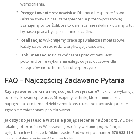
wzmocnienia.
Przygotowanie stanowiska:
Dbamy o bezpieczeństwo
(ekrany spawalnicze, zabezpieczenie przeciwpożarowe).
Szanujemy to, że Żoliborz to dzielnica mieszkalna – dbamy o to,
by nasza praca była jak najmniej uciążliwa.
Realizacja:
Wykonujemy prace spawalnicze i montażowe.
Każdy spaw przechodzi weryfikację jakościową.
Dokumentacja:
Po zakończeniu prac otrzymujesz
potwierdzenie wykonania usługi, co jest kluczowe dla
zarządców nieruchomości i ubezpieczycieli.
FAQ – Najczęściej Zadawane Pytania
Czy spawanie belki na miejscu jest bezpieczne?
Tak, o ile wykonują
to certyfikowani spawacze. Stosujemy techniki, które minimalizują
naprężenia termiczne, dzięki czemu konstrukcja po naprawie pracuje
zgodnie z założeniami projektowymi.
Jak szybko jesteście w stanie podjąć zlecenie na Żoliborzu?
Dzięki
lokalnej obecności w Warszawie, jesteśmy w stanie pojawić się na
oględzinach w bardzo krótkim czasie. Zadzwoń pod numer
570 933 114
– sprawdzimy dostępność naszych ekip.