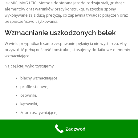
jak MIG, MAG i TIG. Metoda dobierana jest do rodzaju stali, grubości
elementów oraz warunków pracy konstrukcji. Wszystkie spoiny
wykonywane są z dużą precyzją, co zapewnia trwałość połączeń oraz
bezpieczeństwo użytkowania.
Wzmacnianie uszkodzonych belek
W wielu przypadkach samo zespawanie pęknięcia nie wystarcza. Aby
przywrócić pełną nośność konstrukcji, stosujemy dodatkowe elementy
wzmacniające.
Najczęściej wykorzystujemy:
blachy wzmacniające,
profile stalowe,
ceowniki,
kątowniki,
żebra usztywniające,
dodatkowe elementy nośne wykonywane na wymiar.
Zadzwoń
Takie rozwiązania pozwalają równomiernie rozłożyć obciążenia oraz