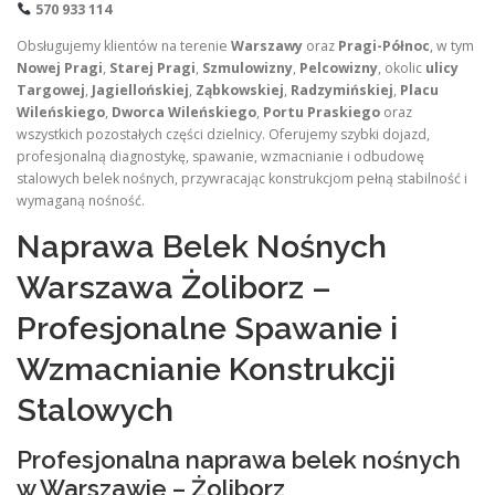
570 933 114
Obsługujemy klientów na terenie
Warszawy
oraz
Pragi-Północ
, w tym
Nowej Pragi
,
Starej Pragi
,
Szmulowizny
,
Pelcowizny
, okolic
ulicy
Targowej
,
Jagiellońskiej
,
Ząbkowskiej
,
Radzymińskiej
,
Placu
Wileńskiego
,
Dworca Wileńskiego
,
Portu Praskiego
oraz
wszystkich pozostałych części dzielnicy. Oferujemy szybki dojazd,
profesjonalną diagnostykę, spawanie, wzmacnianie i odbudowę
stalowych belek nośnych, przywracając konstrukcjom pełną stabilność i
wymaganą nośność.
Naprawa Belek Nośnych
Warszawa Żoliborz –
Profesjonalne Spawanie i
Wzmacnianie Konstrukcji
Stalowych
Profesjonalna naprawa belek nośnych
w Warszawie – Żoliborz