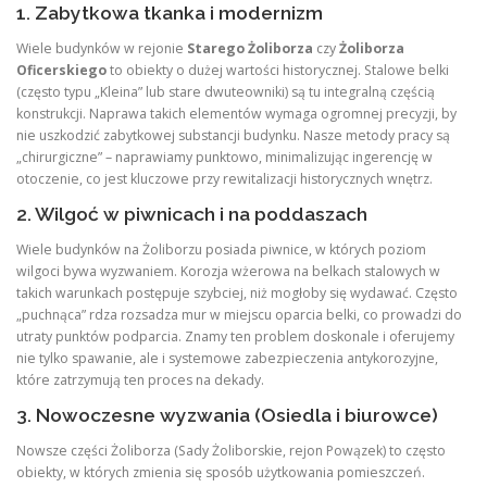
1. Zabytkowa tkanka i modernizm
Wiele budynków w rejonie
Starego Żoliborza
czy
Żoliborza
Oficerskiego
to obiekty o dużej wartości historycznej. Stalowe belki
(często typu „Kleina” lub stare dwuteowniki) są tu integralną częścią
konstrukcji. Naprawa takich elementów wymaga ogromnej precyzji, by
nie uszkodzić zabytkowej substancji budynku. Nasze metody pracy są
„chirurgiczne” – naprawiamy punktowo, minimalizując ingerencję w
otoczenie, co jest kluczowe przy rewitalizacji historycznych wnętrz.
2. Wilgoć w piwnicach i na poddaszach
Wiele budynków na Żoliborzu posiada piwnice, w których poziom
wilgoci bywa wyzwaniem. Korozja wżerowa na belkach stalowych w
takich warunkach postępuje szybciej, niż mogłoby się wydawać. Często
„puchnąca” rdza rozsadza mur w miejscu oparcia belki, co prowadzi do
utraty punktów podparcia. Znamy ten problem doskonale i oferujemy
nie tylko spawanie, ale i systemowe zabezpieczenia antykorozyjne,
które zatrzymują ten proces na dekady.
3. Nowoczesne wyzwania (Osiedla i biurowce)
Nowsze części Żoliborza (Sady Żoliborskie, rejon Powązek) to często
obiekty, w których zmienia się sposób użytkowania pomieszczeń.