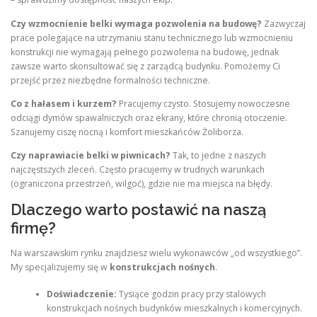
Czy wzmocnienie belki wymaga pozwolenia na budowę?
Zazwyczaj
prace polegające na utrzymaniu stanu technicznego lub wzmocnieniu
konstrukcji nie wymagają pełnego pozwolenia na budowę, jednak
zawsze warto skonsultować się z zarządcą budynku. Pomożemy Ci
przejść przez niezbędne formalności techniczne.
Co z hałasem i kurzem?
Pracujemy czysto. Stosujemy nowoczesne
odciągi dymów spawalniczych oraz ekrany, które chronią otoczenie.
Szanujemy ciszę nocną i komfort mieszkańców Żoliborza.
Czy naprawiacie belki w piwnicach?
Tak, to jedne z naszych
najczęstszych zleceń. Często pracujemy w trudnych warunkach
(ograniczona przestrzeń, wilgoć), gdzie nie ma miejsca na błędy.
Dlaczego warto postawić na naszą
firmę?
Na warszawskim rynku znajdziesz wielu wykonawców „od wszystkiego”.
My specjalizujemy się w
konstrukcjach nośnych
.
Doświadczenie:
Tysiące godzin pracy przy stalowych
konstrukcjach nośnych budynków mieszkalnych i komercyjnych.