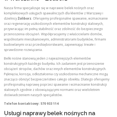
Nasza firma specjalizuje się w naprawie belek nośnych oraz
kompleksowych usługach spawalniczych dla klientów z Warszawy i
dzielnicy
Żoliborz
. Oferujemy profesjonalne spawanie, wzmacnianie
oraz regenerację uszkodzonych elementów konstrukcji stalowych,
przywracając im pełną stabilność oraz zdolność do bezpiecznego
przenoszenia obciążeń. Współpracujemy z właścicielami domów,
wspólnotami mieszkaniowymi, administratorami budynków, firmami
budowlanymi oraz przedsiębiorstwami, zapewniając trwałe i
sprawdzone rozwiązania.
Belki nośne stanowią jeden z najważniejszych elementów
konstrukcyjnych każdego budynku. Ich zadaniem jest przenoszenie
obciążeń stropów, dachów oraz innych elementów konstrukcyjnych.
Pęknięcia, korozja, odkształcenia czy uszkodzenia mechaniczne mogą
znacząco obniżyć bezpieczeństwo całego obiektu. Dlatego oferujemy
profesjonalną naprawę poprzez spawanie i wzmacnianie konstrukcji
stalowych zgodnie z obowiązującymi normami oraz wieloletnim
doświadczeniem naszych specjalistów.
Telefon kontaktowy: 570 933 114
Usługi naprawy belek nośnych na