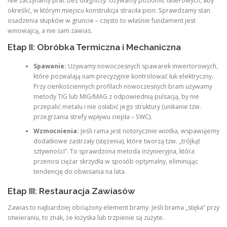
Nie zaczynamy prac bez diagnozy. Używamy poziomic laserowych, aby
określić, w którym miejscu konstrukcja straciła pion. Sprawdzamy stan
osadzenia słupków w gruncie – często to właśnie fundament jest
winowajcą, a nie sam zawias.
Etap II: Obróbka Termiczna i Mechaniczna
Spawanie:
Używamy nowoczesnych spawarek inwertorowych,
które pozwalają nam precyzyjnie kontrolować łuk elektryczny.
Przy cienkościennych profilach nowoczesnych bram używamy
metody TIG lub MIG/MAG z odpowiednią pulsacją, by nie
przepalić metalu i nie osłabić jego struktury (unikanie tzw.
przegrzania strefy wpływu ciepła – SWC).
Wzmocnienia:
Jeśli rama jest notorycznie wiotka, wspawujemy
dodatkowe zastrzały (stężenia), które tworzą tzw. „trójkąt
sztywności”. To sprawdzona metoda inżynieryjna, która
przenosi ciężar skrzydła w sposób optymalny, eliminując
tendencję do obwisania na lata.
Etap III: Restauracja Zawiasów
Zawias to najbardziej obciążony element bramy. Jeśli brama „stęka” przy
otwieraniu, to znak, że łożyska lub trzpienie są zużyte.