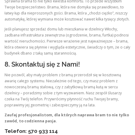
Sprawna brama to nie tylko kwestia komfortu. To przede wszystkim
Twoje bezpieczeństwo. Brama, która nie domyka się prawidłowo, to
łatwy łup dla nieproszonych gości. Brama, która „chodzi ciężko”, niszczy
automatykę, której wymiana może kosztować nawet kilka tysięcy złotych.
Jeśli planujesz sprzedaż domu lub mieszkania w dzielnicy Włochy,
zadbana infrastruktura zewnętrzna (ogrodzenie, brama, furtka) podnosi
wartość nieruchomości. Pierwsze wrażenie jest najważniejsze – brama,
która otwiera się płynnie i wygląda estetycznie, świadczy o tym, że o cały
budynek dbano z taką samą starannością.
8. Skontaktuj się z Nami!
Nie pozwól, aby mały problem z bramą przerodził się w kosztowną
awarię całego systemu. Niezależnie od tego, czy masz problem z
nowoczesną bramą stalową, czy z zabytkową bramą kutą w sercu
dzielnicy – poradzimy sobie z tym wyzwaniem. Nasz zespół ślusarzy
czeka na Twój telefon. Przywrócimy płynność ruchu Twojej bramy,
poprawimy jej geometrię i zabezpieczymy ją na lata.
Zaufaj profesjonalistom, dla których naprawa bram to nie tylko
zawód, to codzienna pasja.
Telefon: 570 933 114