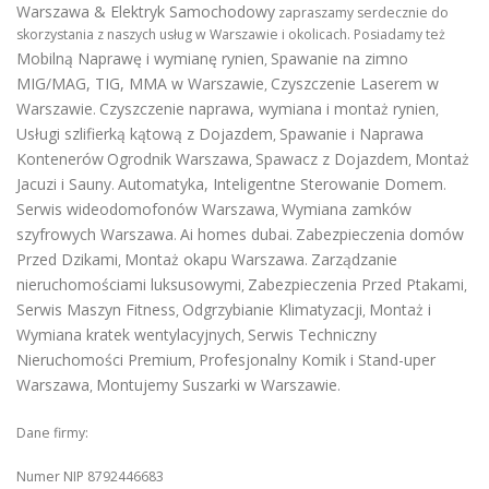
Warszawa & Elektryk Samochodowy
zapraszamy serdecznie do
skorzystania z naszych usług w Warszawie i okolicach. Posiadamy też
Mobilną Naprawę i wymianę rynien
Spawanie na zimno
,
MIG/MAG, TIG, MMA w Warszawie
Czyszczenie Laserem w
,
Warszawie
Czyszczenie naprawa, wymiana i montaż rynien
.
,
Usługi szlifierką kątową z Dojazdem
Spawanie i Naprawa
,
Kontenerów
Ogrodnik Warszawa
Spawacz z Dojazdem
Montaż
,
,
Jacuzi i Sauny
Automatyka, Inteligentne Sterowanie Domem
.
.
Serwis wideodomofonów Warszawa
Wymiana zamków
,
szyfrowych Warszawa
Ai homes dubai
Zabezpieczenia domów
.
.
Przed Dzikami
Montaż okapu Warszawa
Zarządzanie
,
.
nieruchomościami luksusowymi
Zabezpieczenia Przed Ptakami
,
,
Serwis Maszyn Fitness
Odgrzybianie Klimatyzacji
Montaż i
,
,
Wymiana kratek wentylacyjnych
Serwis Techniczny
,
Nieruchomości Premium
Profesjonalny Komik i Stand-uper
,
Warszawa
Montujemy Suszarki w Warszawie
,
.
Dane firmy:
Numer NIP 8792446683