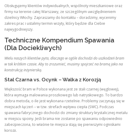
Obsługujemy klientów indywidualnych, wspólnoty mieszkaniowe oraz
firmy na terenie całej Warszawy, ze szczególnym uwzględnieniem
dzielnicy Włochy. Zapraszamy do kontaktu – doradzimy, wycenimy
zakres prac i ustalimy termin wizyty, który będzie dla Ciebie
najwygodniejszy.
Techniczne Kompendium Spawania
(Dla Dociekliwych)
Wielu naszych klientów pyta, dlaczego w ogóle dochodzi do uszkodzeń bram
w tak krótkim czasie. Aby to zrozumieć, musimy spojrzeć na bramę jako na
konstrukcję inżynierską.
Stal Czarna vs. Ocynk – Walka z Korozją
Większość bram w Polsce wykonana jest ze stali czarnej (węglowej),
która wymaga malowania proszkowego lub natryskowego. To bardzo
dobra metoda, o ile jest wykonana rzetelnie. Problemy zaczynają się w
miejscach łączeń – w tzw. strefach wpływu ciepła (SWC). Podczas
spawania fabrycznego dochodzi do zmiany struktury krystalicznej metalu
w miejscu spoiny. Jeśli brama nie zostanie po spawaniu odpowiednio
zabezpieczona, to właśnie te miejsca stają się pierwszymi ogniskami
korozji.