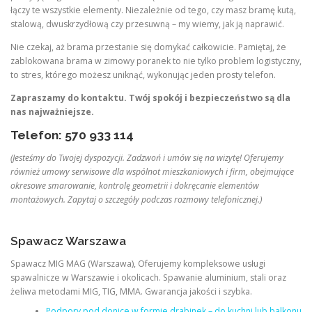
łączy te wszystkie elementy. Niezależnie od tego, czy masz bramę kutą,
stalową, dwuskrzydłową czy przesuwną – my wiemy, jak ją naprawić.
Nie czekaj, aż brama przestanie się domykać całkowicie. Pamiętaj, że
zablokowana brama w zimowy poranek to nie tylko problem logistyczny,
to stres, którego możesz uniknąć, wykonując jeden prosty telefon.
Zapraszamy do kontaktu. Twój spokój i bezpieczeństwo są dla
nas najważniejsze.
Telefon: 570 933 114
(Jesteśmy do Twojej dyspozycji. Zadzwoń i umów się na wizytę! Oferujemy
również umowy serwisowe dla wspólnot mieszkaniowych i firm, obejmujące
okresowe smarowanie, kontrolę geometrii i dokręcanie elementów
montażowych. Zapytaj o szczegóły podczas rozmowy telefonicznej.)
Spawacz Warszawa
Spawacz MIG MAG (Warszawa), Oferujemy kompleksowe usługi
spawalnicze w Warszawie i okolicach. Spawanie aluminium, stali oraz
żeliwa metodami MIG, TIG, MMA. Gwarancja jakości i szybka.
Podpory pod donice w formie drabinek – do kuchni lub balkonu