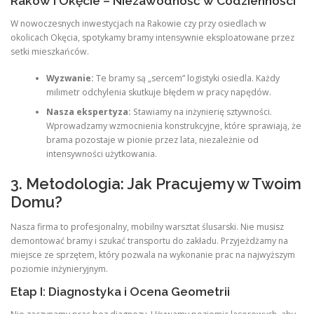
Raków i Okęcie – Niezawodność w Codzienności
W nowoczesnych inwestycjach na Rakowie czy przy osiedlach w
okolicach Okęcia, spotykamy bramy intensywnie eksploatowane przez
setki mieszkańców.
Wyzwanie:
Te bramy są „sercem” logistyki osiedla. Każdy
milimetr odchylenia skutkuje błędem w pracy napędów.
Nasza ekspertyza:
Stawiamy na inżynierię sztywności.
Wprowadzamy wzmocnienia konstrukcyjne, które sprawiają, że
brama pozostaje w pionie przez lata, niezależnie od
intensywności użytkowania.
3. Metodologia: Jak Pracujemy w Twoim
Domu?
Nasza firma to profesjonalny, mobilny warsztat ślusarski. Nie musisz
demontować bramy i szukać transportu do zakładu. Przyjeżdżamy na
miejsce ze sprzętem, który pozwala na wykonanie prac na najwyższym
poziomie inżynieryjnym.
Etap I: Diagnostyka i Ocena Geometrii