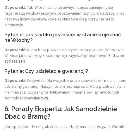
Odpowiedź:
Tak. W bramach przesuwnych często zajmujemy się
regeneracją wózków jezdnych, prostowaniem szyny prowadzącej oraz
naprawą listew zębatych, które są kluczowe dla poprawnej pracy
automatyki.
Pytanie: Jak szybko jesteście w stanie dojechać
na Włochy?
Odpowiedź:
Nasza baza pozwala na szybką reakcję w całej Warszawie.
W sytuacjach awaryjnych staramy się reagować priorytetowo. Zadzwoń:
570 933 114
.
Pytanie: Czy udzielacie gwarancji?
Odpowiedź:
Oczywiście. Na wszystkie prace spawalnicze i mechaniczne
udzielamy gwarancji. Naszym celem jest naprawa, która przetrwa lata, a
nie miesiące. Używamy certyfikowanych materiałów i sprawdzonych
technologii spawalniczych.
6. Porady Eksperta: Jak Samodzielnie
Dbać o Bramę?
Jako specjaliści chcemy, abyś jak najrzadziej musiał nas wzywać. Oto kilka