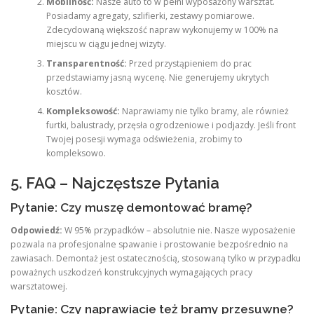
Mobilność:
Nasze auto to w pełni wyposażony warsztat.
Posiadamy agregaty, szlifierki, zestawy pomiarowe.
Zdecydowaną większość napraw wykonujemy w 100% na
miejscu w ciągu jednej wizyty.
Transparentność:
Przed przystąpieniem do prac
przedstawiamy jasną wycenę. Nie generujemy ukrytych
kosztów.
Kompleksowość:
Naprawiamy nie tylko bramy, ale również
furtki, balustrady, przęsła ogrodzeniowe i podjazdy. Jeśli front
Twojej posesji wymaga odświeżenia, zrobimy to
kompleksowo.
5. FAQ – Najczęstsze Pytania
Pytanie: Czy muszę demontować bramę?
Odpowiedź:
W 95% przypadków – absolutnie nie. Nasze wyposażenie
pozwala na profesjonalne spawanie i prostowanie bezpośrednio na
zawiasach. Demontaż jest ostatecznością, stosowaną tylko w przypadku
poważnych uszkodzeń konstrukcyjnych wymagających pracy
warsztatowej.
Pytanie: Czy naprawiacie też bramy przesuwne?