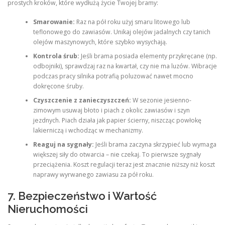
prostych kroków, które wydłużą życie Twojej bramy:
Smarowanie:
Raz na pół roku użyj smaru litowego lub
teflonowego do zawiasów. Unikaj olejów jadalnych czy tanich
olejów maszynowych, które szybko wysychają.
Kontrola śrub:
Jeśli brama posiada elementy przykręcane (np.
odbojniki), sprawdzaj raz na kwartał, czy nie ma luzów. Wibracje
podczas pracy silnika potrafią poluzować nawet mocno
dokręcone śruby.
Czyszczenie z zanieczyszczeń:
W sezonie jesienno-
zimowym usuwaj błoto i piach z okolic zawiasów i szyn
jezdnych. Piach działa jak papier ścierny, niszcząc powłokę
lakierniczą i wchodząc w mechanizmy.
Reaguj na sygnały:
Jeśli brama zaczyna skrzypieć lub wymaga
większej siły do otwarcia – nie czekaj. To pierwsze sygnały
przeciążenia. Koszt regulacji teraz jest znacznie niższy niż koszt
naprawy wyrwanego zawiasu za pół roku.
7. Bezpieczeństwo i Wartość
Nieruchomości