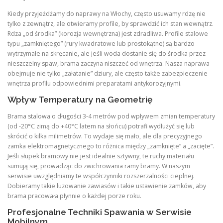
Kiedy przyjeżdżamy do naprawy na Włochy, często usuwamy rdzę nie
tylko z zewnątrz, ale otwieramy profile, by sprawdzić ich stan wewnątrz.
Rdza „od środka” (korozja wewnętrzna) jest zdradliwa. Profile stalowe
typu „zamkniętego” (rury kwadratowe lub prostokątne) są bardzo
wytrzymałe na skręcanie, ale jeśli woda dostanie się do środka przez
nieszczelny spaw, brama zaczyna niszczeć od wnętrza. Nasza naprawa
obejmuje nie tylko „załatanie” dziury, ale często także zabezpieczenie
wnętrza profilu odpowiednimi preparatami antykorozyjnymi.
Wpływ Temperatury na Geometrię
Brama stalowa o długości 3-4 metrów pod wpływem zmian temperatury
(od -20°C zimą do +40°C latem na słońcu) potrafi wydłużyć się lub
skrócić o kilka milimetrów. To wydaje się mało, ale dla precyzyjnego
zamka elektromagnetycznego to różnica między „zamknięte” a „zacięte”.
Jeśli słupek bramowy nie jest idealnie sztywny, te ruchy materiału
sumują się, prowadząc do zwichrowania ramy bramy. W naszym
serwisie uwzględniamy te współczynniki rozszerzalności cieplnej.
Dobieramy takie luzowanie zawiasów i takie ustawienie zamków, aby
brama pracowała płynnie o każdej porze roku.
Profesjonalne Techniki Spawania w Serwisie
Mobilnym