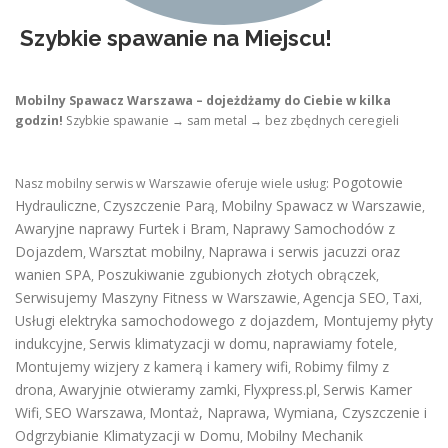
Szybkie spawanie na Miejscu!
Mobilny Spawacz Warszawa – dojeżdżamy do Ciebie w kilka
godzin!
Szybkie spawanie → sam metal → bez zbędnych ceregieli
Pogotowie
Nasz mobilny serwis w Warszawie oferuje wiele usług:
Hydrauliczne
Czyszczenie Parą
Mobilny Spawacz w Warszawie
,
,
,
Awaryjne naprawy Furtek i Bram
Naprawy Samochodów z
,
Dojazdem
Warsztat mobilny
Naprawa i serwis jacuzzi oraz
,
,
wanien SPA
Poszukiwanie zgubionych złotych obrączek
,
,
Serwisujemy Maszyny Fitness w Warszawie
Agencja SEO
Taxi
,
,
,
Usługi elektryka samochodowego z dojazdem
,
Montujemy płyty
indukcyjne
Serwis klimatyzacji w domu
naprawiamy fotele
,
,
,
Montujemy wizjery z kamerą i kamery wifi
Robimy filmy z
,
drona
Awaryjnie otwieramy zamki
Flyxpress.pl
Serwis Kamer
,
,
,
Wifi
SEO Warszawa
Montaż, Naprawa, Wymiana, Czyszczenie i
,
,
Odgrzybianie Klimatyzacji w Domu
Mobilny Mechanik
,