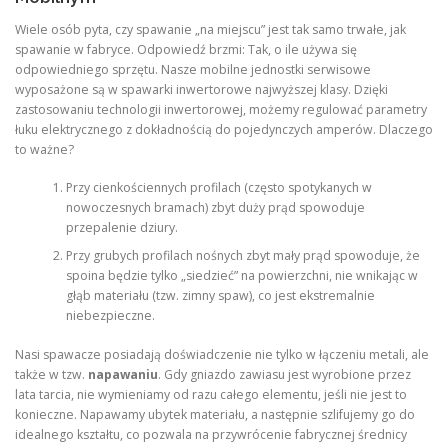
Wiele osób pyta, czy spawanie „na miejscu” jest tak samo trwałe, jak
spawanie w fabryce. Odpowiedź brzmi: Tak, o ile używa się
odpowiedniego sprzętu. Nasze mobilne jednostki serwisowe
wyposażone są w spawarki inwertorowe najwyższej klasy. Dzięki
zastosowaniu technologii inwertorowej, możemy regulować parametry
łuku elektrycznego z dokładnością do pojedynczych amperów. Dlaczego
to ważne?
Przy cienkościennych profilach (często spotykanych w
nowoczesnych bramach) zbyt duży prąd spowoduje
przepalenie dziury.
Przy grubych profilach nośnych zbyt mały prąd spowoduje, że
spoina będzie tylko „siedzieć” na powierzchni, nie wnikając w
głąb materiału (tzw. zimny spaw), co jest ekstremalnie
niebezpieczne.
Nasi spawacze posiadają doświadczenie nie tylko w łączeniu metali, ale
także w tzw.
napawaniu
. Gdy gniazdo zawiasu jest wyrobione przez
lata tarcia, nie wymieniamy od razu całego elementu, jeśli nie jest to
konieczne. Napawamy ubytek materiału, a następnie szlifujemy go do
idealnego kształtu, co pozwala na przywrócenie fabrycznej średnicy