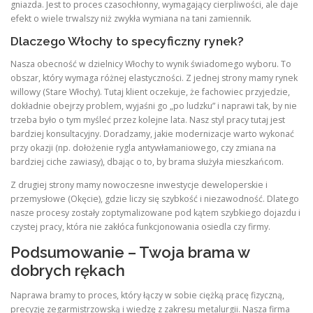
gniazda. Jest to proces czasochłonny, wymagający cierpliwości, ale daje
efekt o wiele trwalszy niż zwykła wymiana na tani zamiennik.
Dlaczego Włochy to specyficzny rynek?
Nasza obecność w dzielnicy Włochy to wynik świadomego wyboru. To
obszar, który wymaga różnej elastyczności. Z jednej strony mamy rynek
willowy (Stare Włochy). Tutaj klient oczekuje, że fachowiec przyjedzie,
dokładnie obejrzy problem, wyjaśni go „po ludzku” i naprawi tak, by nie
trzeba było o tym myśleć przez kolejne lata. Nasz styl pracy tutaj jest
bardziej konsultacyjny. Doradzamy, jakie modernizacje warto wykonać
przy okazji (np. dołożenie rygla antywłamaniowego, czy zmiana na
bardziej ciche zawiasy), dbając o to, by brama służyła mieszkańcom.
Z drugiej strony mamy nowoczesne inwestycje deweloperskie i
przemysłowe (Okęcie), gdzie liczy się szybkość i niezawodność. Dlatego
nasze procesy zostały zoptymalizowane pod kątem szybkiego dojazdu i
czystej pracy, która nie zakłóca funkcjonowania osiedla czy firmy.
Podsumowanie – Twoja brama w
dobrych rękach
Naprawa bramy to proces, który łączy w sobie ciężką pracę fizyczną,
precyzję zegarmistrzowską i wiedzę z zakresu metalurgii. Nasza firma