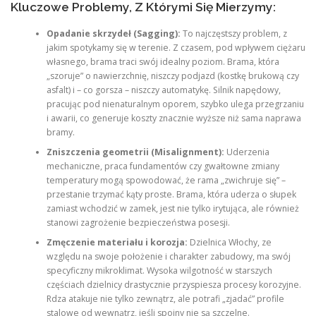
Kluczowe Problemy, Z Którymi Się Mierzymy:
Opadanie skrzydeł (Sagging):
To najczęstszy problem, z
jakim spotykamy się w terenie. Z czasem, pod wpływem ciężaru
własnego, brama traci swój idealny poziom. Brama, która
„szoruje” o nawierzchnię, niszczy podjazd (kostkę brukową czy
asfalt) i – co gorsza – niszczy automatykę. Silnik napędowy,
pracując pod nienaturalnym oporem, szybko ulega przegrzaniu
i awarii, co generuje koszty znacznie wyższe niż sama naprawa
bramy.
Zniszczenia geometrii (Misalignment):
Uderzenia
mechaniczne, praca fundamentów czy gwałtowne zmiany
temperatury mogą spowodować, że rama „zwichruje się” –
przestanie trzymać kąty proste. Brama, która uderza o słupek
zamiast wchodzić w zamek, jest nie tylko irytująca, ale również
stanowi zagrożenie bezpieczeństwa posesji.
Zmęczenie materiału i korozja:
Dzielnica Włochy, ze
względu na swoje położenie i charakter zabudowy, ma swój
specyficzny mikroklimat. Wysoka wilgotność w starszych
częściach dzielnicy drastycznie przyspiesza procesy korozyjne.
Rdza atakuje nie tylko zewnątrz, ale potrafi „zjadać” profile
stalowe od wewnątrz, jeśli spoiny nie są szczelne.