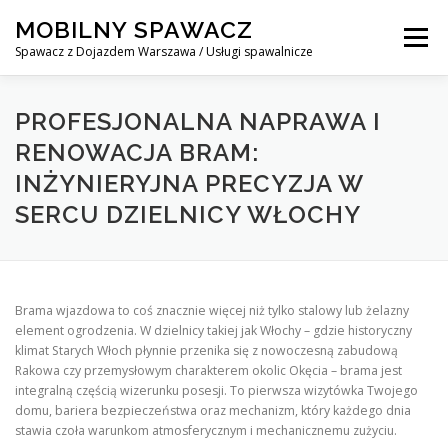
Skip
MOBILNY SPAWACZ
to
Menu
content
Spawacz z Dojazdem Warszawa / Usługi spawalnicze
MOBILNY SPAWACZ WARSZAWA
BLOG
O NAS
PROFESJONALNA NAPRAWA I
RENOWACJA BRAM:
INŻYNIERYJNA PRECYZJA W
KONTAKT
SERCU DZIELNICY WŁOCHY
Brama wjazdowa to coś znacznie więcej niż tylko stalowy lub żelazny
element ogrodzenia. W dzielnicy takiej jak Włochy – gdzie historyczny
klimat Starych Włoch płynnie przenika się z nowoczesną zabudową
Rakowa czy przemysłowym charakterem okolic Okęcia – brama jest
integralną częścią wizerunku posesji. To pierwsza wizytówka Twojego
domu, bariera bezpieczeństwa oraz mechanizm, który każdego dnia
stawia czoła warunkom atmosferycznym i mechanicznemu zużyciu.