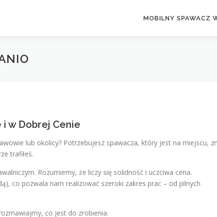
MOBILNY SPAWACZ 
ANIO
 i w Dobrej Cenie
wowie lub okolicy? Potrzebujesz spawacza, który jest na miejscu, z
e trafiłeś.
lniczym. Rozumiemy, że liczy się solidność i uczciwa cena.
 co pozwala nam realizować szeroki zakres prac – od pilnych
ozmawiajmy, co jest do zrobienia.