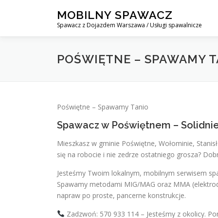
Skip
MOBILNY SPAWACZ
to
Spawacz z Dojazdem Warszawa / Usługi spawalnicze
content
POŚWIĘTNE – SPAWAMY T
Poświętne – Spawamy Tanio
Spawacz w Poświętnem – Solidnie
Mieszkasz w gminie Poświętne, Wołominie, Stanisła
się na robocie i nie zedrze ostatniego grosza? Dobrz
Jesteśmy Twoim lokalnym, mobilnym serwisem spawa
Spawamy metodami MIG/MAG oraz MMA (elektrodą),
napraw po proste, pancerne konstrukcje.
Zadzwoń: 570 933 114 – Jesteśmy z okolicy. Por