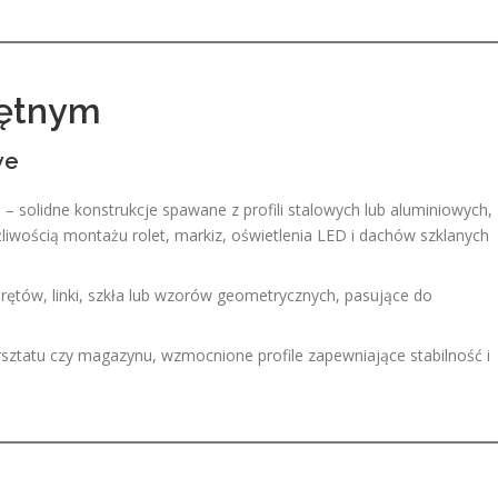
iętnym
we
e
– solidne konstrukcje spawane z profili stalowych lub aluminiowych,
iwością montażu rolet, markiz, oświetlenia LED i dachów szklanych
rętów, linki, szkła lub wzorów geometrycznych, pasujące do
sztatu czy magazynu, wzmocnione profile zapewniające stabilność i