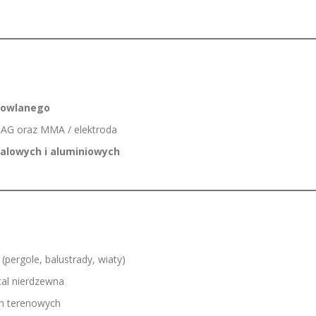
dowlanego
G oraz MMA / elektroda
talowych i aluminiowych
(pergole, balustrady, wiaty)
stal nierdzewna
h terenowych