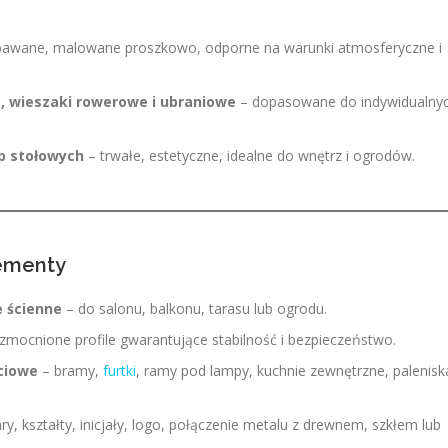
pawane, malowane proszkowo, odporne na warunki atmosferyczne i
o, wieszaki rowerowe i ubraniowe
– dopasowane do indywidualny
p stołowych
– trwałe, estetyczne, idealne do wnętrz i ogrodów.
lementy
e ścienne
– do salonu, balkonu, tarasu lub ogrodu.
mocnione profile gwarantujące stabilność i bezpieczeństwo.
ściowe
– bramy,
furtki
, ramy pod lampy, kuchnie zewnętrzne, palenisk
, kształty, inicjały, logo, połączenie metalu z drewnem, szkłem lub