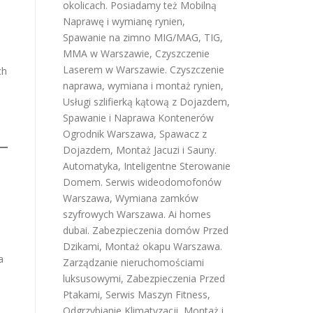
okolicach. Posiadamy też
Mobilną
Naprawę i wymianę rynien
,
Spawanie na zimno MIG/MAG, TIG,
MMA w Warszawie
,
Czyszczenie
Laserem w Warszawie
.
Czyszczenie
ch
naprawa, wymiana i montaż rynien
,
Usługi szlifierką kątową z Dojazdem
,
Spawanie i Naprawa Kontenerów
Ogrodnik Warszawa
,
Spawacz z
Dojazdem
,
Montaż Jacuzi i Sauny
.
Automatyka, Inteligentne Sterowanie
Domem
.
Serwis wideodomofonów
Warszawa
,
Wymiana zamków
szyfrowych Warszawa
.
Ai homes
dubai
.
Zabezpieczenia domów Przed
Dzikami
,
Montaż okapu Warszawa
.
a
Zarządzanie nieruchomościami
luksusowymi
,
Zabezpieczenia Przed
Ptakami
,
Serwis Maszyn Fitness
,
Odgrzybianie Klimatyzacji
,
Montaż i