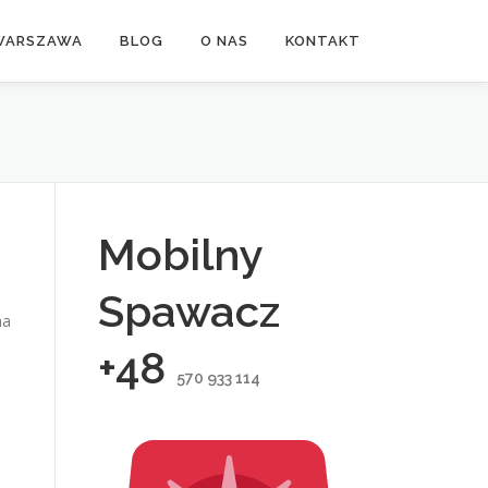
WARSZAWA
BLOG
O NAS
KONTAKT
Mobilny
Spawacz
na
+48
570 933 114