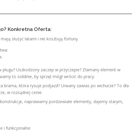
o? Konkretna Oferta:
mają służyć latami i nie kosztują fortuny.
twa:
s.
w pługu? Uszkodzony zaczep w przyczepie? Złamany element w
amy to solidnie, by sprzęt mógł wrócić do pracy.
a brama, która rysuje podjazd? Urwany zawias po wichurze? To dla
ze, w rozsądnej cenie.
konstrukcje, naprawiamy pordzewiałe elementy, dajemy starym,
 i funkcjonalne.