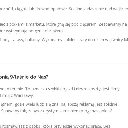
mochód, ciągnik lub drewno opałowe. Solidne zadaszenie nad wejści
iec z półkami z marketu, które gną się pod ciężarem. Zespawamy na
tóre wytrzymają potężne obciążenie.
chody, tarasy, balkony. Wykonamy solidne kraty do okien w piwnicy lu
nią Właśnie do Nas?
woim terenie. To oznacza szybki dojazd i niższe koszty. Jesteśmy
 firmą z Warszawy.
em, gdzie wielu ludzi się zna, najlepszą reklamą jest solidnie
. Spawamy tak, żebyś z czystym sumieniem mógł nas polecić
 rozmawiasz z osobą, która przyjedzie wykonać pracę. Bez