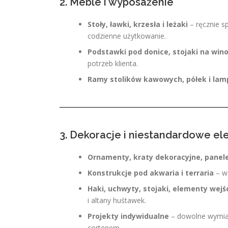
2. Meble i wyposażenie
Stoły, ławki, krzesła i leżaki
– ręcznie s
codzienne użytkowanie.
Podstawki pod donice, stojaki na win
potrzeb klienta.
Ramy stolików kawowych, półek i lam
3. Dekoracje i niestandardowe e
Ornamenty, kraty dekoracyjne, panel
Konstrukcje pod akwaria i terraria
– wz
Haki, uchwyty, stojaki, elementy wej
i altany huśtawek.
Projekty indywidualne
– dowolne wymiary
cortenem.