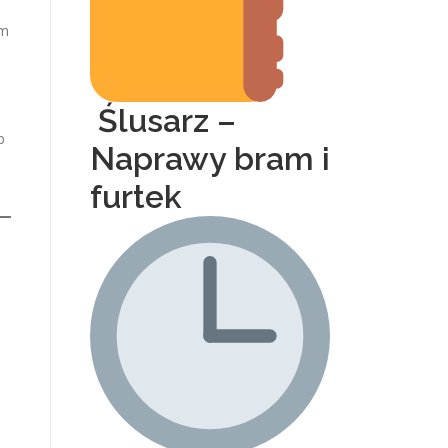
em
Ślusarz –
b
Naprawy bram i
furtek