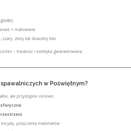
gładki)
niowe + malowanie
y, szary, złoty lub dowolny RAL
, corten – trwałość i estetyka gwarantowana.
g spawalniczych w Poświętnym?
alne, ale przystępne cenowo
osferyczne
rzestrzeni
 inicjały, połączenia materiałów