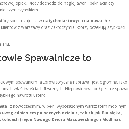
wej opieki. Kiedy dochodzi do nagłej awarii, pęknięcia czy
niejszym czynnikiem.
tóry specjalizuje się w
natychmiastowych naprawach z
 klientów z Warszawy oraz Zakroczymia, którzy oczekują szybkości,
3 114
towie Spawalnicze to
ościowym spawaniem” a „prowizoryczną naprawą” jest ogromna. Jako
eślonych właściwościach fizycznych. Nieprawidłowe połączenie spawa
ybkiego nawrotu usterki.
 metali z nowoczesnym, w pełni wyposażonym warsztatem mobilnym.
względnieniem północnych dzielnic, takich jak Białołęka,
okolicach (rejon Nowego Dworu Mazowieckiego i Modlina)
.