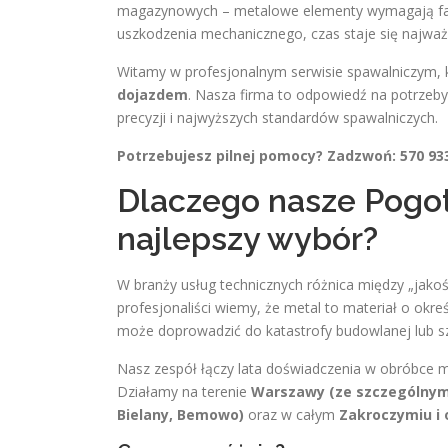
magazynowych – metalowe elementy wymagają facho
uszkodzenia mechanicznego, czas staje się najważ
Witamy w profesjonalnym serwisie spawalniczym, k
dojazdem
. Nasza firma to odpowiedź na potrzeby
precyzji i najwyższych standardów spawalniczych.
Potrzebujesz pilnej pomocy? Zadzwoń: 570 93
Dlaczego nasze Pogo
najlepszy wybór?
W branży usług technicznych różnica między „jak
profesjonaliści wiemy, że metal to materiał o okr
może doprowadzić do katastrofy budowlanej lub sz
Nasz zespół łączy lata doświadczenia w obróbce
Działamy na terenie
Warszawy (ze szczególnym u
Bielany, Bemowo)
oraz w całym
Zakroczymiu i 