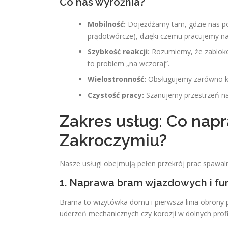
Co nas wyróżnia?
Mobilność:
Dojeżdżamy tam, gdzie nas pot
prądotwórcze), dzięki czemu pracujemy na
Szybkość reakcji:
Rozumiemy, że zabloko
to problem „na wczoraj”.
Wielostronność:
Obsługujemy zarówno kli
Czystość pracy:
Szanujemy przestrzeń na
Zakres usług: Co nap
Zakroczymiu?
Nasze usługi obejmują pełen przekrój prac spawaln
1. Naprawa bram wjazdowych i fu
Brama to wizytówka domu i pierwsza linia obrony 
uderzeń mechanicznych czy korozji w dolnych profi