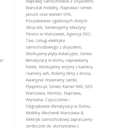
Naprawy Samochodów z Dojazdem
,
Warsztat mobilny
,
Naprawa i serwis
jacuzzi oraz wanien SPA
,
Poszukiwanie zgubionych złotych
obrączek
,
Serwisujemy Maszyny
Fitness w Warszawie
,
Agencja SEO
,
Taxi
,
Usługi elektryka
samochodowego z dojazdem
,
Montujemy płyty indukcyjne
,
Serwis
az
klimatyzacji w domu
,
naprawiamy
fotele
,
Montujemy wizjery z kamerą
i kamery wifi
,
Robimy filmy z drona
,
Awaryjnie otwieramy zamki
,
Flyxpress.pl
,
Serwis Kamer Wifi
,
SEO
Warszawa
,
Montaż, Naprawa,
Wymiana, Czyszczenie i
Odgrzybianie Klimatyzacji w Domu
,
Mobilny Mechanik Warszawa &
Elektryk Samochodowy
zapraszamy
serdecznie do skorzystania z