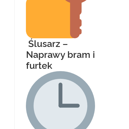
Ślusarz –
Naprawy bram i
furtek
.