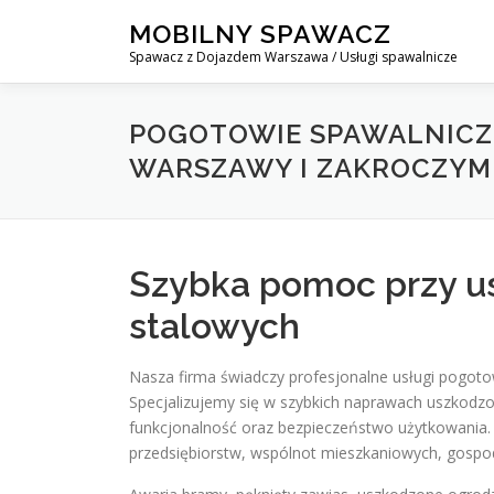
Skip
MOBILNY SPAWACZ
to
Spawacz z Dojazdem Warszawa / Usługi spawalnicze
content
POGOTOWIE SPAWALNICZE
WARSZAWY I ZAKROCZYM
Szybka pomoc przy u
stalowych
Nasza firma świadczy profesjonalne usługi pogoto
Specjalizujemy się w szybkich naprawach uszkodz
funkcjonalność oraz bezpieczeństwo użytkowania.
przedsiębiorstw, wspólnot mieszkaniowych, gosp