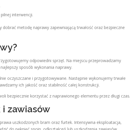
,
ilnej interwencji.
y dobrać metodę naprawy zapewniającą trwałość oraz bezpieczne
awy?
 przygotowujemy odpowiedni sprzęt. Na miejscu przeprowadzamy
 najlepszy sposób wykonania naprawy.
dnie oczyszczane i przygotowywane. Następnie wykonujemy trwałe
wdzamy ich jakość oraz stabilność całej konstrukcji.
li bezpiecznie korzystać z naprawionego elementu przez długi czas
 i zawiasów
prawa uszkodzonych bram oraz furtek. Intensywna eksploatacja,
zić do pęknięć spoin, odkształceń lub uszkodzenia zawiasów.