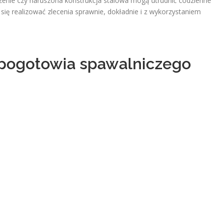
zenie czy naruszona konstrukcja stalowa mogą utrudnić codzienne
się realizować zlecenia sprawnie, dokładnie i z wykorzystaniem
pogotowia spawalniczego