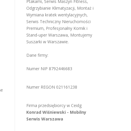
Ptakami
,
Serwis Maszyn Fitness
,
Odgrzybianie Klimatyzacji
,
Montaż i
Wymiana kratek wentylacyjnych
,
Serwis Techniczny Nieruchomości
Premium
,
Profesjonalny Komik i
Stand-uper Warszawa
,
Montujemy
Suszarki w Warszawie
.
Dane firmy:
Numer NIP 8792446683
Numer REGON 021161238
ne
Firma przedsiębiorcy w
Ceidg
Konrad Wiśniewski -
Mobilny
Serwis Warszawa