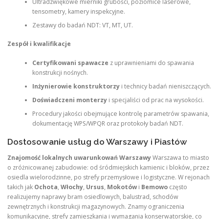
Ultradzwiękowe mierniki grubości, poziomice laserowe,
tensometry, kamery inspekcyjne.
Zestawy do badań NDT: VT, MT, UT.
Zespół i kwalifikacje
Certyfikowani spawacze
z uprawnieniami do spawania
konstrukcji nośnych.
Inżynierowie konstruktorzy
i technicy badań nieniszczących.
Doświadczeni monterzy
i specjaliści od prac na wysokości.
Procedury jakości obejmujące kontrolę parametrów spawania,
dokumentację WPS/WPQR oraz protokoły badań NDT.
Dostosowanie usług do Warszawy i Piastów
Znajomość lokalnych uwarunkowań Warszawy
Warszawa to miasto
o zróżnicowanej zabudowie: od śródmiejskich kamienic i bloków, przez
osiedla wielorodzinne, po strefy przemysłowe i logistyczne. W rejonach
takich jak
Ochota
,
Włochy
,
Ursus
,
Mokotów
i
Bemowo
często
realizujemy naprawy bram osiedlowych, balustrad, schodów
zewnętrznych i konstrukcji magazynowych. Znamy ograniczenia
komunikacyjne, strefy zamieszkania i wymagania konserwatorskie, co