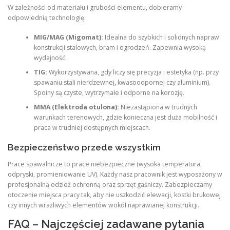
W zależności od materiału i grubości elementu, dobieramy
odpowiednią technologię:
MIG/MAG (Migomat):
Idealna do szybkich i solidnych napraw
konstrukcji stalowych, bram i ogrodzeń. Zapewnia wysoką
wydajność.
TIG:
Wykorzystywana, gdy liczy się precyzja i estetyka (np. przy
spawaniu stali nierdzewnej, kwasoodpornej czy aluminium).
Spoiny są czyste, wytrzymałe i odporne na korozję.
MMA (Elektroda otulona):
Niezastąpiona w trudnych
warunkach terenowych, gdzie konieczna jest duża mobilność i
praca w trudniej dostępnych miejscach.
Bezpieczeństwo przede wszystkim
Prace spawalnicze to prace niebezpieczne (wysoka temperatura,
odpryski, promieniowanie UV). Każdy nasz pracownik jest wyposażony w
profesjonalną odzież ochronną oraz sprzęt gaśniczy. Zabezpieczamy
otoczenie miejsca pracy tak, aby nie uszkodzić elewacji, kostki brukowej
czy innych wrażliwych elementów wokół naprawianej konstrukcji.
FAQ – Najczęściej zadawane pytania