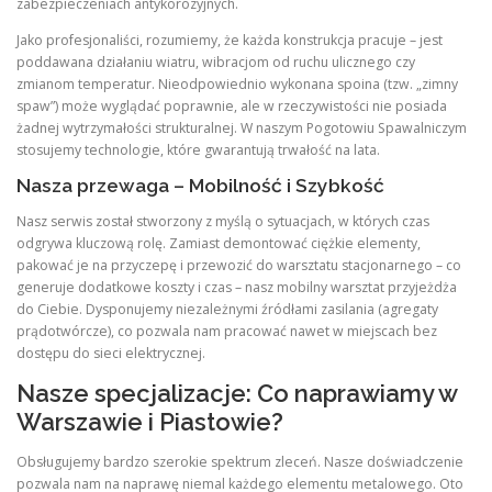
zabezpieczeniach antykorozyjnych.
Jako profesjonaliści, rozumiemy, że każda konstrukcja pracuje – jest
poddawana działaniu wiatru, wibracjom od ruchu ulicznego czy
zmianom temperatur. Nieodpowiednio wykonana spoina (tzw. „zimny
spaw”) może wyglądać poprawnie, ale w rzeczywistości nie posiada
żadnej wytrzymałości strukturalnej. W naszym Pogotowiu Spawalniczym
stosujemy technologie, które gwarantują trwałość na lata.
Nasza przewaga – Mobilność i Szybkość
Nasz serwis został stworzony z myślą o sytuacjach, w których czas
odgrywa kluczową rolę. Zamiast demontować ciężkie elementy,
pakować je na przyczepę i przewozić do warsztatu stacjonarnego – co
generuje dodatkowe koszty i czas – nasz mobilny warsztat przyjeżdża
do Ciebie. Dysponujemy niezależnymi źródłami zasilania (agregaty
prądotwórcze), co pozwala nam pracować nawet w miejscach bez
dostępu do sieci elektrycznej.
Nasze specjalizacje: Co naprawiamy w
Warszawie i Piastowie?
Obsługujemy bardzo szerokie spektrum zleceń. Nasze doświadczenie
pozwala nam na naprawę niemal każdego elementu metalowego. Oto