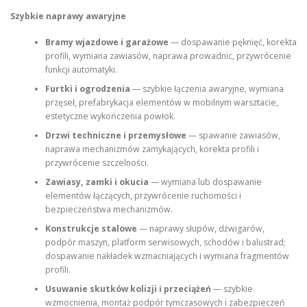
Szybkie naprawy awaryjne
Bramy wjazdowe i garażowe
— dospawanie pęknięć, korekta
profili, wymiana zawiasów, naprawa prowadnic, przywrócenie
funkcji automatyki.
Furtki i ogrodzenia
— szybkie łączenia awaryjne, wymiana
przęseł, prefabrykacja elementów w mobilnym warsztacie,
estetyczne wykończenia powłok.
Drzwi techniczne i przemysłowe
— spawanie zawiasów,
naprawa mechanizmów zamykających, korekta profili i
przywrócenie szczelności.
Zawiasy, zamki i okucia
— wymiana lub dospawanie
elementów łączących, przywrócenie ruchomości i
bezpieczeństwa mechanizmów.
Konstrukcje stalowe
— naprawy słupów, dźwigarów,
podpór maszyn, platform serwisowych, schodów i balustrad;
dospawanie nakładek wzmacniających i wymiana fragmentów
profili.
Usuwanie skutków kolizji i przeciążeń
— szybkie
wzmocnienia, montaż podpór tymczasowych i zabezpieczeń