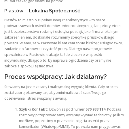
musiał czekać godzinami na pomoc.
Piastów – Lokalna Społeczność
Piastów to miasto o zupełnie innej charakterystyce – to serce
podwarszawskich osiedli domów jednorodzinnych, gdzie priorytetem
jest bezpieczeństwo rodziny i estetyka posesji. Jako firma z lokalnym
zakorzenieniem, doskonale rozumiemy specyfikę pruszkowskiego
powiatu. Wiemy, że w Piastowie klient ceni sobie bliskość usługodawcy,
zaufanie do fachowca i czystość pracy. Dlatego nasze pogotowie
spawalnicze w Piastowie traktuje każde zlecenie w sposób
indywidualny, dbając o to, by naprawa ogrodzenia czy bramy nie
zakłócała spokoju sąsiedztwa.
Proces współpracy: Jak działamy?
Stawiamy na jasne zasady i maksymalną wygodę klienta. Cały proces
został zaprojektowany tak, aby zminimalizować czas Twojego
oczekiwania i stres związany z awarią.
Szybki Kontakt:
Dzwonisz pod numer
570 933 114
. Podczas
rozmowy przeprowadzamy wstępny wywiad techniczny. Jeśli to
możliwe, poprosimy o przesłanie zdjęcia usterki przez
komunikator (WhatsApp/MMS). To pozwala nam przygotować