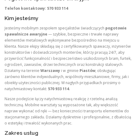
Telefon kontaktowy: 570 933 114
Kim jesteśmy
Jesteśmy mobilnym zespołem specjalistów świadczących
pogotowie
spawalnicze awaryjne
— szybkie, bezpieczne i trwałe naprawy
elementów metalowych wykonywane bezpośrednio na miejscu u
klienta. Nasze ekipy składają się z certyfikowanych spawaczy, inżynierów
konstruktorów i doświadczonych monterów, którzy pracują 24/7, aby
przywrócić funkcjonalność i bezpieczeństwo uszkodzonych bram, furtek,
ogrodzeń, zawiasów, drzwi technicznych oraz konstrukcji stalowych.
Działamy na terenie
Warszawy
i w gminie
Piastów
, obsługując
zarówno klientów indywidualnych, wspólnoty mieszkaniowe, firmy, jak i
obiekty użyteczności publicznej. W nagłych przypadkach prosimy o
natychmiastowy kontakt:
570 933 114
.
Nasze podejście łączy natychmiastową reakcję z rzetelną analizą
techniczną. Mobilne warsztaty są wyposażone tak, aby większość
napraw wykonać od ręki — bez konieczności transportu elementów do
stacjonarnego zakładu. Działamy dyskretnie i profesjonalnie, z dbałością
o estetykę i trwałość wykonanych prac.
Zakres usług