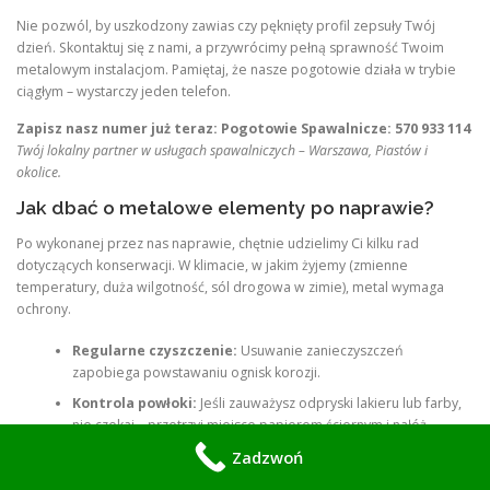
Nie pozwól, by uszkodzony zawias czy pęknięty profil zepsuły Twój
dzień. Skontaktuj się z nami, a przywrócimy pełną sprawność Twoim
metalowym instalacjom. Pamiętaj, że nasze pogotowie działa w trybie
ciągłym – wystarczy jeden telefon.
Zapisz nasz numer już teraz:
Pogotowie Spawalnicze: 570 933 114
Twój lokalny partner w usługach spawalniczych – Warszawa, Piastów i
okolice.
Jak dbać o metalowe elementy po naprawie?
Po wykonanej przez nas naprawie, chętnie udzielimy Ci kilku rad
dotyczących konserwacji. W klimacie, w jakim żyjemy (zmienne
temperatury, duża wilgotność, sól drogowa w zimie), metal wymaga
ochrony.
Regularne czyszczenie:
Usuwanie zanieczyszczeń
zapobiega powstawaniu ognisk korozji.
Kontrola powłoki:
Jeśli zauważysz odpryski lakieru lub farby,
nie czekaj – przetrzyj miejsce papierem ściernym i nałóż
warstwę farby zaprawkowej.
Zadzwoń
Smarowanie:
Elementy ruchome, takie jak zawiasy bramy czy