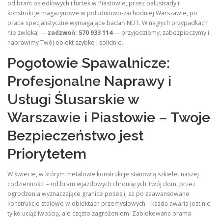
od bram osiedlowych i furtek w Piastowie, przez balustrady i
konstrukcje magazynowe w południowo‑zachodniej Warszawie, po
prace specjalistyczne wymagające badań NDT. W nagłych przypadkach
nie zwlekaj —
zadzwoń: 570 933 114
— przyjedziemy, zabezpieczymy i
naprawimy Twój obiekt szybko i solidnie.
Pogotowie Spawalnicze:
Profesjonalne Naprawy i
Usługi Ślusarskie w
Warszawie i Piastowie – Twoje
Bezpieczeństwo jest
Priorytetem
W świecie, w którym metalowe konstrukcje stanowią szkielet naszej
codzienności – od bram wjazdowych chroniących Twój dom, przez
ogrodzenia wyznaczające granice posesji, aż po zaawansowane
konstrukcje stalowe w obiektach przemysłowych – każda awaria jest nie
tylko uciążliwością, ale często zagrożeniem. Zablokowana brama