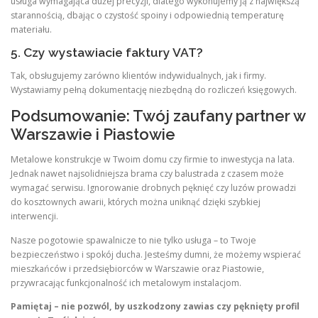
usługa wymagająca dużej precyzji, dlatego wykonujemy ją z największą
starannością, dbając o czystość spoiny i odpowiednią temperaturę
materiału.
5. Czy wystawiacie faktury VAT?
Tak, obsługujemy zarówno klientów indywidualnych, jak i firmy.
Wystawiamy pełną dokumentację niezbędną do rozliczeń księgowych.
Podsumowanie: Twój zaufany partner w
Warszawie i Piastowie
Metalowe konstrukcje w Twoim domu czy firmie to inwestycja na lata.
Jednak nawet najsolidniejsza brama czy balustrada z czasem może
wymagać serwisu. Ignorowanie drobnych pęknięć czy luzów prowadzi
do kosztownych awarii, których można uniknąć dzięki szybkiej
interwencji.
Nasze pogotowie spawalnicze to nie tylko usługa – to Twoje
bezpieczeństwo i spokój ducha. Jesteśmy dumni, że możemy wspierać
mieszkańców i przedsiębiorców w Warszawie oraz Piastowie,
przywracając funkcjonalność ich metalowym instalacjom.
Pamiętaj – nie pozwól, by uszkodzony zawias czy pęknięty profil