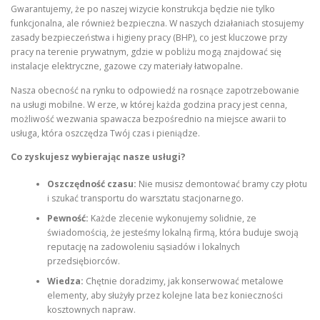
Gwarantujemy, że po naszej wizycie konstrukcja będzie nie tylko
funkcjonalna, ale również bezpieczna. W naszych działaniach stosujemy
zasady bezpieczeństwa i higieny pracy (BHP), co jest kluczowe przy
pracy na terenie prywatnym, gdzie w pobliżu mogą znajdować się
instalacje elektryczne, gazowe czy materiały łatwopalne.
Nasza obecność na rynku to odpowiedź na rosnące zapotrzebowanie
na usługi mobilne. W erze, w której każda godzina pracy jest cenna,
możliwość wezwania spawacza bezpośrednio na miejsce awarii to
usługa, która oszczędza Twój czas i pieniądze.
Co zyskujesz wybierając nasze usługi?
Oszczędność czasu:
Nie musisz demontować bramy czy płotu
i szukać transportu do warsztatu stacjonarnego.
Pewność:
Każde zlecenie wykonujemy solidnie, ze
świadomością, że jesteśmy lokalną firmą, która buduje swoją
reputację na zadowoleniu sąsiadów i lokalnych
przedsiębiorców.
Wiedza:
Chętnie doradzimy, jak konserwować metalowe
elementy, aby służyły przez kolejne lata bez konieczności
kosztownych napraw.