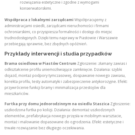
rozwiązania estetyczne i zgodne z wymogami
konserwatorskimi.
Współpraca z lokalnymi zarządcami
Współpracujemy z
administracjami osiedli, zarządcami nieruchomości i firmami
ochroniarskimi, co przyspiesza formalności i dostęp do miejsc
trudnodostępnych. Dzięki temu naprawy w Piastowie i Warszawie
przebiegają sprawnie, bez zbędnych opóźnień.
Przykłady interwencji i studia przypadków
Brama osiedlowa w Piastów Centrum
Zgłoszenie: złamany zawias i
odkształcenie profilu uniemożliwiające zamknięcie. Działania: szybki
dojazd, montaż podpory tymczasowej, dospawanie nowego zawiasu,
korekta profilu, testy automatyki i zabezpieczenie antykorozyjne. Efekt:
przywrócenie funkcji bramy i minimalizacja przestojów dla
mieszkańców.
Furtka przy domu jednorodzinnym na osiedlu Staszica
Zgłoszenie:
uszkodzona furtka po kolizji. Działania: demontaż uszkodzonych
elementów, prefabrykacja nowego przęsła w mobilnym warsztacie,
montaż i malowanie dopasowane do ogrodzenia. Efekt: estetyczne i
trwałe rozwiązanie bez długiego oczekiwania.