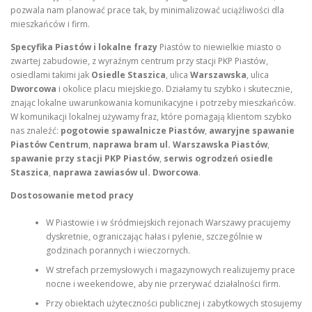
pozwala nam planować prace tak, by minimalizować uciążliwości dla
mieszkańców i firm.
Specyfika Piastów i lokalne frazy
Piastów to niewielkie miasto o
zwartej zabudowie, z wyraźnym centrum przy stacji PKP Piastów,
osiedlami takimi jak
Osiedle Staszica
, ulica
Warszawska
, ulica
Dworcowa
i okolice placu miejskiego. Działamy tu szybko i skutecznie,
znając lokalne uwarunkowania komunikacyjne i potrzeby mieszkańców.
W komunikacji lokalnej używamy fraz, które pomagają klientom szybko
nas znaleźć:
pogotowie spawalnicze Piastów
,
awaryjne spawanie
Piastów Centrum
,
naprawa bram ul. Warszawska Piastów
,
spawanie przy stacji PKP Piastów
,
serwis ogrodzeń osiedle
Staszica
,
naprawa zawiasów ul. Dworcowa
.
Dostosowanie metod pracy
W Piastowie i w śródmiejskich rejonach Warszawy pracujemy
dyskretnie, ograniczając hałas i pylenie, szczególnie w
godzinach porannych i wieczornych.
W strefach przemysłowych i magazynowych realizujemy prace
nocne i weekendowe, aby nie przerywać działalności firm.
Przy obiektach użyteczności publicznej i zabytkowych stosujemy