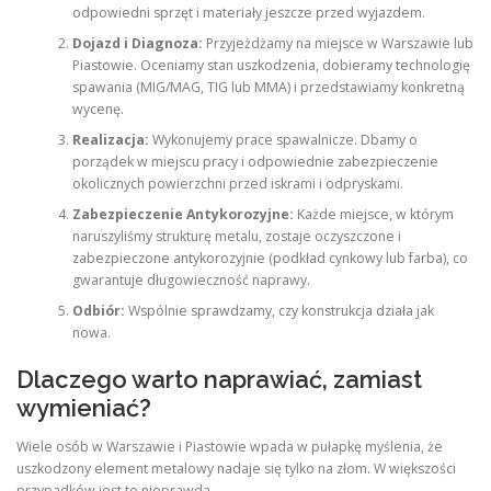
odpowiedni sprzęt i materiały jeszcze przed wyjazdem.
Dojazd i Diagnoza:
Przyjeżdżamy na miejsce w Warszawie lub
Piastowie. Oceniamy stan uszkodzenia, dobieramy technologię
spawania (MIG/MAG, TIG lub MMA) i przedstawiamy konkretną
wycenę.
Realizacja:
Wykonujemy prace spawalnicze. Dbamy o
porządek w miejscu pracy i odpowiednie zabezpieczenie
okolicznych powierzchni przed iskrami i odpryskami.
Zabezpieczenie Antykorozyjne:
Każde miejsce, w którym
naruszyliśmy strukturę metalu, zostaje oczyszczone i
zabezpieczone antykorozyjnie (podkład cynkowy lub farba), co
gwarantuje długowieczność naprawy.
Odbiór:
Wspólnie sprawdzamy, czy konstrukcja działa jak
nowa.
Dlaczego warto naprawiać, zamiast
wymieniać?
Wiele osób w Warszawie i Piastowie wpada w pułapkę myślenia, że
uszkodzony element metalowy nadaje się tylko na złom. W większości
przypadków jest to nieprawda.