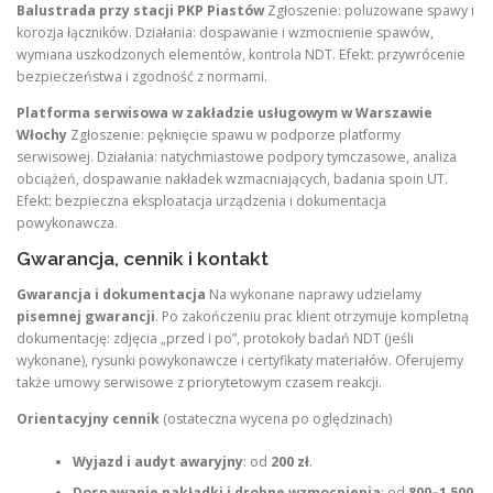
Balustrada przy stacji PKP Piastów
Zgłoszenie: poluzowane spawy i
korozja łączników. Działania: dospawanie i wzmocnienie spawów,
wymiana uszkodzonych elementów, kontrola NDT. Efekt: przywrócenie
bezpieczeństwa i zgodność z normami.
Platforma serwisowa w zakładzie usługowym w Warszawie
Włochy
Zgłoszenie: pęknięcie spawu w podporze platformy
serwisowej. Działania: natychmiastowe podpory tymczasowe, analiza
obciążeń, dospawanie nakładek wzmacniających, badania spoin UT.
Efekt: bezpieczna eksploatacja urządzenia i dokumentacja
powykonawcza.
Gwarancja, cennik i kontakt
Gwarancja i dokumentacja
Na wykonane naprawy udzielamy
pisemnej gwarancji
. Po zakończeniu prac klient otrzymuje kompletną
dokumentację: zdjęcia „przed i po”, protokoły badań NDT (jeśli
wykonane), rysunki powykonawcze i certyfikaty materiałów. Oferujemy
także umowy serwisowe z priorytetowym czasem reakcji.
Orientacyjny cennik
(ostateczna wycena po oględzinach)
Wyjazd i audyt awaryjny
: od
200 zł
.
Dospawanie nakładki i drobne wzmocnienia
: od
800–1 500