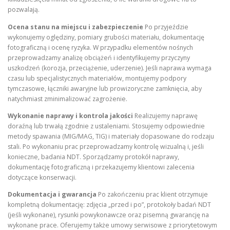
pozwalają.
Ocena stanu na miejscu i zabezpieczenie
Po przyjeździe
wykonujemy oględziny, pomiary grubości materiału, dokumentację
fotograficzną i ocenę ryzyka. W przypadku elementów nośnych
przeprowadzamy analizę obciążeń i identyfikujemy przyczyny
uszkodzeń (korozja, przeciążenie, uderzenie). Jeśli naprawa wymaga
czasu lub specjalistycznych materiałów, montujemy podpory
tymczasowe, łączniki awaryjne lub prowizoryczne zamknięcia, aby
natychmiast zminimalizować zagrożenie.
Wykonanie naprawy i kontrola jakości
Realizujemy naprawę
doraźną lub trwałą zgodnie z ustaleniami. Stosujemy odpowiednie
metody spawania (MIG/MAG, TIG) i materiały dopasowane do rodzaju
stali. Po wykonaniu prac przeprowadzamy kontrolę wizualną i, jeśli
konieczne, badania NDT. Sporządzamy protokół naprawy,
dokumentację fotograficzną i przekazujemy klientowi zalecenia
dotyczące konserwacji.
Dokumentacja i gwarancja
Po zakończeniu prac klient otrzymuje
kompletną dokumentację: zdjęcia „przed i po”, protokoły badań NDT
(jeśli wykonane), rysunki powykonawcze oraz pisemną gwarancję na
wykonane prace. Oferujemy także umowy serwisowe z priorytetowym