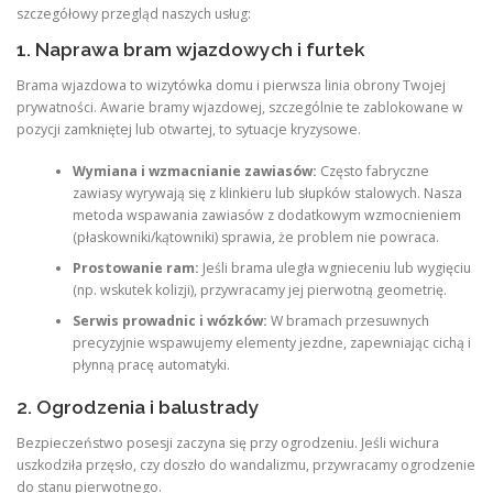
szczegółowy przegląd naszych usług:
1. Naprawa bram wjazdowych i furtek
Brama wjazdowa to wizytówka domu i pierwsza linia obrony Twojej
prywatności. Awarie bramy wjazdowej, szczególnie te zablokowane w
pozycji zamkniętej lub otwartej, to sytuacje kryzysowe.
Wymiana i wzmacnianie zawiasów:
Często fabryczne
zawiasy wyrywają się z klinkieru lub słupków stalowych. Nasza
metoda wspawania zawiasów z dodatkowym wzmocnieniem
(płaskowniki/kątowniki) sprawia, że problem nie powraca.
Prostowanie ram:
Jeśli brama uległa wgnieceniu lub wygięciu
(np. wskutek kolizji), przywracamy jej pierwotną geometrię.
Serwis prowadnic i wózków:
W bramach przesuwnych
precyzyjnie wspawujemy elementy jezdne, zapewniając cichą i
płynną pracę automatyki.
2. Ogrodzenia i balustrady
Bezpieczeństwo posesji zaczyna się przy ogrodzeniu. Jeśli wichura
uszkodziła przęsło, czy doszło do wandalizmu, przywracamy ogrodzenie
do stanu pierwotnego.