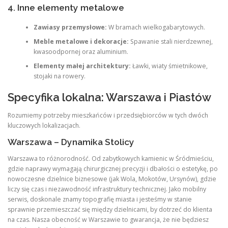
4. Inne elementy metalowe
Zawiasy przemysłowe:
W bramach wielkogabarytowych.
Meble metalowe i dekoracje:
Spawanie stali nierdzewnej,
kwasoodpornej oraz aluminium.
Elementy małej architektury:
Ławki, wiaty śmietnikowe,
stojaki na rowery.
Specyfika lokalna: Warszawa i Piastów
Rozumiemy potrzeby mieszkańców i przedsiębiorców w tych dwóch
kluczowych lokalizacjach.
Warszawa – Dynamika Stolicy
Warszawa to różnorodność. Od zabytkowych kamienic w Śródmieściu,
gdzie naprawy wymagają chirurgicznej precyzji i dbałości o estetykę, po
nowoczesne dzielnice biznesowe (jak Wola, Mokotów, Ursynów), gdzie
liczy się czas i niezawodność infrastruktury technicznej. Jako mobilny
serwis, doskonale znamy topografię miasta i jesteśmy w stanie
sprawnie przemieszczać się między dzielnicami, by dotrzeć do klienta
na czas. Nasza obecność w Warszawie to gwarancja, że nie będziesz