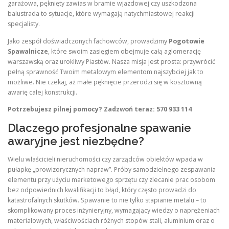
garażowa, pęknięty zawias w bramie wjazdowej czy uszkodzona
balustrada to sytuacje, które wymagają natychmiastowej reakcji
specjalisty.
Jako zespół doświadczonych fachowców, prowadzimy
Pogotowie
Spawalnicze
, które swoim zasięgiem obejmuje całą aglomerację
warszawską oraz urokliwy Piastów. Nasza misja jest prosta: przywrócić
pełną sprawność Twoim metalowym elementom najszybciej jak to
możliwe. Nie czekaj, aż małe pęknięcie przerodzi się w kosztowną
awarię całej konstrukcji.
Potrzebujesz pilnej pomocy? Zadzwoń teraz: 570 933 114
Dlaczego profesjonalne spawanie
awaryjne jest niezbędne?
Wielu właścicieli nieruchomości czy zarządców obiektów wpada w
pułapkę „prowizorycznych napraw”. Próby samodzielnego zespawania
elementu przy użyciu marketowego sprzętu czy zlecanie prac osobom
bez odpowiednich kwalifikacji to błąd, który często prowadzi do
katastrofalnych skutków. Spawanie to nie tylko stapianie metalu – to
skomplikowany proces inżynieryjny, wymagający wiedzy o naprężeniach
materiałowych, właściwościach różnych stopów stali, aluminium oraz o