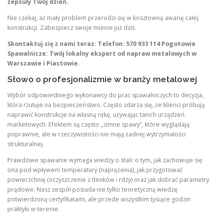
zepsuły Twój dzień.
Nie czekaj, aż mały problem przerodzi się w kosztowną awarię całej
konstrukcji. Zabezpiecz swoje mienie już dziś.
Skontaktuj się z nami teraz:
Telefon:
570 933 114
Pogotowie
Spawalnicze: Twój lokalny ekspert od napraw metalowych w
Warszawie i Piastowie.
Słowo o profesjonalizmie w branży metalowej
Wybór odpowiedniego wykonawcy do prac spawalniczych to decyzja,
która rzutuje na bezpieczeństwo. Często zdarza się, że klienci próbują
naprawić konstrukcje na własną rękę, używając tanich urządzeń
marketowych. Efektem są często „zimne spawy”, które wyglądają
poprawnie, ale w rzeczywistości nie mają żadnej wytrzymałości
strukturalnej.
Prawdziwe spawanie wymaga wiedzy o stali: o tym, jak zachowuje się
ona pod wpływem temperatury (naprężenia), jak przygotować
powierzchnię (oczyszczenie z tlenków i rdzy) oraz jak dobrać parametry
prądowe. Nasz zespół posiada nie tylko teoretyczną wiedzę
potwierdzoną certyfikatami, ale przede wszystkim tysiące godzin
praktyki w terenie.