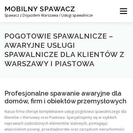
Skip
MOBILNY SPAWACZ
to
Menu
content
Spawacz z Dojazdem Warszawa / Usługi spawalnicze
MOBILNY SPAWACZ WARSZAWA
BLOG
O NAS
POGOTOWIE SPAWALNICZE –
AWARYJNE USŁUGI
SPAWALNICZE DLA KLIENTÓW Z
KONTAKT
WARSZAWY I PIASTOWA
Profesjonalne spawanie awaryjne dla
domów, firm i obiektów przemysłowych
Nasza firma oferuje kompleksowe usługi pogotowia spawalniczego dla
klientów z Warszawy oraz Piastowa. Specjalizujemy się w szybkich
naprawach uszkodzonych elementów stalowych, pomagając
właścicielom posesji, przedsiębiorstw oraz zarządcom nieruchomości