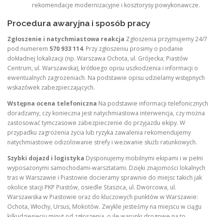
rekomendacje modernizacyjne i kosztorysy powykonawcze.
Procedura awaryjna i sposób pracy
Zgłoszenie i natychmiastowa reakcja
Zgłoszenia przyjmujemy 24/7
pod numerem
570 933 114
. Przy zgłoszeniu prosimy o podanie
dokładnej lokalizacji (np. Warszawa Ochota, ul. Grójecka; Piastów
Centrum, ul. Warszawska), krótkiego opisu uszkodzenia i informacji o
ewentualnych zagrożeniach. Na podstawie opisu udzielamy wstępnych
wskazówek zabezpieczających.
Wstępna ocena telefoniczna
Na podstawie informacji telefonicznych
doradzamy, czy konieczna jest natychmiastowa interwencja, czy można
zastosować tymczasowe zabezpieczenie do przyjazdu ekipy. W
przypadku zagrożenia życia lub ryzyka zawalenia rekomendujemy
natychmiastowe odizolowanie strefy i wezwanie służb ratunkowych.
Szybki dojazd i logistyka
Dysponujemy mobilnymi ekipami i w pełni
wyposażonymi samochodami‑warsztatami. Dzięki znajomości lokalnych
tras w Warszawie i Piastowie docieramy sprawnie do miejsc takich jak
okolice stacji PKP Piastów, osiedle Staszica, ul. Dworcowa, ul.
Warszawska w Piastowie oraz do kluczowych punktów w Warszawie:
Ochota, Włochy, Ursus, Mokotów. Zwykle jesteśmy na miejscu w ciągu
kilkudziesięciu minut od zgłoszenia, o ile warunki drogowe na to