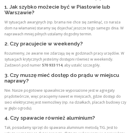
1. Jak szybko możecie być w Piastowie lub
Warszawie?
W sytuacjach awaryjnych (np. brama nie chce się zamknąć, co naraża
dom na włamanie) staramy się dojechać jeszcze tego samego dnia. W
naprawach mniej pilnych ustalamy dogodny termin.
2. Czy pracujecie w weekendy?
Rozumiemy, że awarie nie zdarzają się w godzinach pracy urzędów. W
sytuacjach krytycznych jesteśmy dostępni również w weekendy.
Zadzwoń pod numer
570 933 114
, aby ustalić szczegóły.
3. Czy muszę mieć dostęp do prądu w miejscu
naprawy?
Nie. Nasze pogotowie spawalnicze wyposażone jest w agregaty
prądotwórcze, więc pracujemy nawet w miejscach, gdzie dostęp do
sieci elektrycznej jest niemożliwy (np. na działkach, placach budowy czy
w głębi ogrodu).
4. Czy spawacie również aluminium?
Tak, posiadamy sprzęt do spawania aluminium metodą TIG. Jest to