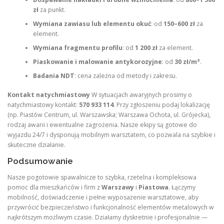
zł
za punkt.
Wymiana zawiasu lub elementu okuć
: od
150–600 zł
za
element.
Wymiana fragmentu profilu
: od
1 200 zł
za element.
Piaskowanie i malowanie antykorozyjne
: od
30 zł/m²
.
Badania NDT
: cena zależna od metody i zakresu.
Kontakt natychmiastowy
W sytuacjach awaryjnych prosimy o
natychmiastowy kontakt:
570 933 114
. Przy zgłoszeniu podaj lokalizację
(np. Piastów Centrum, ul. Warszawska; Warszawa Ochota, ul. Grójecka),
rodzaj awarii i ewentualne zagrożenia. Nasze ekipy są gotowe do
wyjazdu 24/7 i dysponują mobilnym warsztatem, co pozwala na szybkie i
skuteczne działanie.
Podsumowanie
Nasze pogotowie spawalnicze to szybka, rzetelna i kompleksowa
pomoc dla mieszkańców i firm z
Warszawy
i
Piastowa
. Łączymy
mobilność, doświadczenie i pełne wyposażenie warsztatowe, aby
przywrócić bezpieczeństwo i funkcjonalność elementów metalowych w
najkrótszym możliwym czasie. Działamy dyskretnie i profesjonalnie —