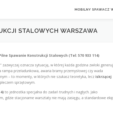
MOBILNY SPAWACZ 
RUKCJI STALOWYCH WARSZAWA
lne Spawanie Konstrukcji Stalowych (Tel: 570 933 114)
e” zazwyczaj oznacza sytuację, w której każda godzina zwłoki generu
na rampa przeładunkowa, awaria bramy przemysłowej czy wada
znym – to momenty, w których nie szukasz teoretyka, lecz
iskrzącej
zapleczem sprzętowym.
14)
to jednostka specjalna do zadań trudnych i nagłych. Jako
m, gdzie stacjonarne warsztaty nie mają zasięgu, a standardowe eki