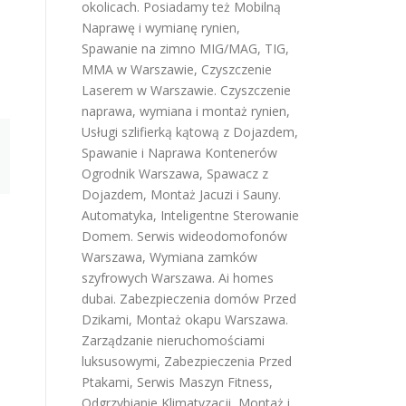
okolicach. Posiadamy też
Mobilną
Naprawę i wymianę rynien
,
Spawanie na zimno MIG/MAG, TIG,
MMA w Warszawie
,
Czyszczenie
Laserem w Warszawie
.
Czyszczenie
naprawa, wymiana i montaż rynien
,
Usługi szlifierką kątową z Dojazdem
,
Spawanie i Naprawa Kontenerów
Ogrodnik Warszawa
,
Spawacz z
Dojazdem
,
Montaż Jacuzi i Sauny
.
Automatyka, Inteligentne Sterowanie
Domem
.
Serwis wideodomofonów
Warszawa
,
Wymiana zamków
szyfrowych Warszawa
.
Ai homes
dubai
.
Zabezpieczenia domów Przed
Dzikami
,
Montaż okapu Warszawa
.
Zarządzanie nieruchomościami
luksusowymi
,
Zabezpieczenia Przed
Ptakami
,
Serwis Maszyn Fitness
,
Odgrzybianie Klimatyzacji
,
Montaż i