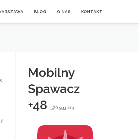
WARSZAWA
BLOG
O NAS
KONTAKT
Mobilny
je
Spawacz
+48
570 933 114
py