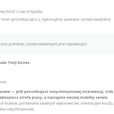
y koszt i czas przyjazdu.
 teren (procedury ppoż.), wykonujemy spawanie i przeprowadzamy
 oraz protokoły z przeprowadzonych prac naprawczych.
ała Twój biznes.
pion.
zawie — jeśli potrzebujesz natychmiastowej interwencji, zrób
zabezpiecz strefę pracy, a następnie wezwij mobilny serwis
ych kroków, porównanie lokalnych wykonawców, orientacyjne koszty,
ania natychmiastowe.