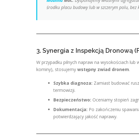
Mobilna
Moc:
Dysponujemy własnymi agregatam
środku placu budowy lub w szczerym polu, bez k
3. Synergia z Inspekcją Dronową (
W przypadku pilnych napraw na wysokościach lub w
kominy), stosujemy
wstępny zwiad dronem
.
Szybka diagnoza:
Zamiast budować ruszt
termowizji.
Bezpieczeństwo:
Oceniamy stopień zagro
Dokumentacja:
Po zakończeniu spawania 
potwierdzający jakość naprawy.