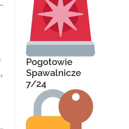
Pogotowie
z
Spawalnicze
ia
7/24