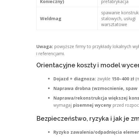
Konieczny)
prefabrykacja
spawanie konstrukc
Weldmag
stalowych, usługi
warsztatowe
Uwaga:
powyższe firmy to przykłady lokalnych wy
i referencjami.
Orientacyjne koszty i model wyce
Dojazd + diagnoza:
zwykle
150–400 zł
(m
Naprawa drobna (wzmocnienie, spaw 
Naprawa/rekonstrukcja większej konst
wymagaj
pisemnej wyceny
przed rozpoc
Bezpieczeństwo, ryzyka i jak je z
Ryzyko zawalenia/odpadnięcia eleme