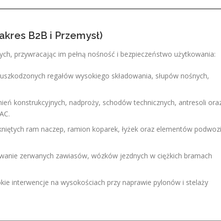
akres B2B i Przemysł)
ych, przywracając im pełną nośność i bezpieczeństwo użytkowania:
szkodzonych regałów wysokiego składowania, słupów nośnych,
ń konstrukcyjnych, nadproży, schodów technicznych, antresoli ora
AC.
iętych ram naczep, ramion koparek, łyżek oraz elementów podwoz
anie zerwanych zawiasów, wózków jezdnych w ciężkich bramach
kie interwencje na wysokościach przy naprawie pylonów i stelaży