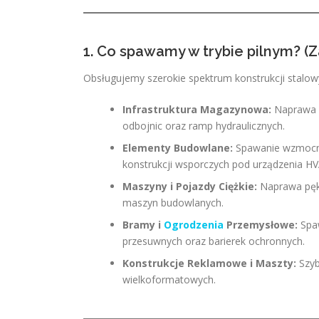
1. Co spawamy w trybie pilnym? (Z
Obsługujemy szerokie spektrum konstrukcji stalow
Infrastruktura Magazynowa:
Naprawa u
odbojnic oraz ramp hydraulicznych.
Elementy Budowlane:
Spawanie wzmocnie
konstrukcji wsporczych pod urządzenia HV
Maszyny i Pojazdy Ciężkie:
Naprawa pękn
maszyn budowlanych.
Bramy i
Ogrodzenia
Przemysłowe:
Spaw
przesuwnych oraz barierek ochronnych.
Konstrukcje Reklamowe i Maszty:
Szyb
wielkoformatowych.