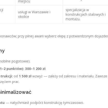
miejscu
ji
specjalizacja w
usługi w Warszawie i
konstrukcjach stalowych i
okolice
montażu.
konawców; przy pilnej awarii wybierz ekipę z potwierdzonym dojazd
ny
obilne pogotowie).
1–2 punktów):
300–1 200 zł
.
rukcji:
od
1 500 zł
wzwyż — zależy od zakresu i materiału. Zawsze
zęciem prac.
minimalizować
ntu
— natychmiast podpórz konstrukcję tymczasowo.