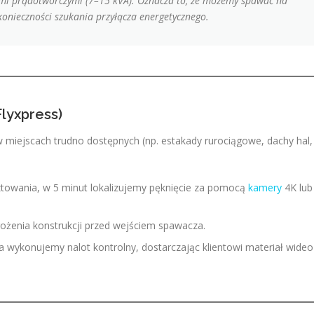
i prądotwórczymi (7–15 kVA). Oznacza to, że możemy spawać na
onieczności szukania przyłącza energetycznego.
Flyxpress)
 miejscach trudno dostępnych (np. estakady rurociągowe, dachy hal,
owania, w 5 minut lokalizujemy pęknięcie za pomocą
kamery
4K lub
żenia konstrukcji przed wejściem spawacza.
wykonujemy nalot kontrolny, dostarczając klientowi materiał wideo