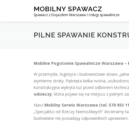
Skip
MOBILNY SPAWACZ
to
Spawacz z Dojazdem Warszawa / Usługi spawalnicze
content
PILNE SPAWANIE KONST
Mobilne Pogotowie Spawalnicze Warszawa – Pi
W przemyśle, logistyce i budownictwie słowo „piln
wymierne straty. Pęknięta belka nośna, uszkodzo
konstrukcyjna wykryta tuż przed odbiorem technic
odsieczy
, która pojawi się na miejscu z pełnym 
Nasz
Mobilny Serwis Warszawa (tel. 570 933 1
„Specjaliści od Rzeczy Niemożliwych” docieramy ta
budowlane nie posiadają odpowiednich uprawnień.