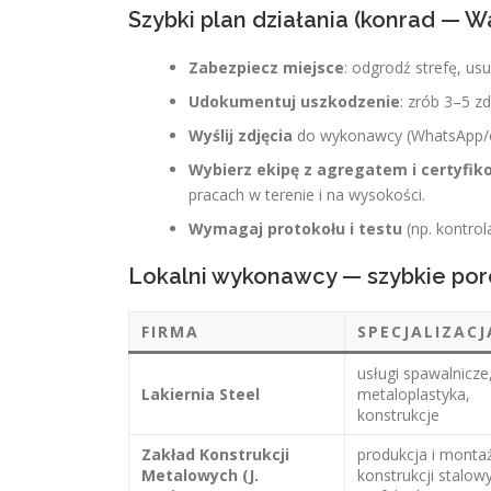
Szybki plan działania (konrad — 
Zabezpiecz miejsce
: odgrodź strefę, u
Udokumentuj uszkodzenie
: zrób 3–5 z
Wyślij zdjęcia
do wykonawcy (WhatsApp/e
Wybierz ekipę z agregatem i certyf
pracach w terenie i na wysokości.
Wymagaj protokołu i testu
(np. kontrol
Lokalni wykonawcy — szybkie po
FIRMA
SPECJALIZACJ
usługi spawalnicze
Lakiernia Steel
metaloplastyka,
konstrukcje
Zakład Konstrukcji
produkcja i monta
Metalowych (J.
konstrukcji stalow