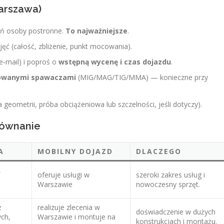
Warszawa)
suń osoby postronne.
To najważniejsze
.
djęć (całość, zbliżenie, punkt mocowania).
‑mail) i poproś o
wstępną wycenę i czas dojazdu
.
ikowanymi spawaczami
(MIG/MAG/TIG/MMA) — konieczne przy
a geometrii, próba obciążeniowa lub szczelności, jeśli dotyczy).
równanie
A
MOBILNY DOJAZD
DLACZEGO
,
oferuje usługi w
szeroki zakres usług i
Warszawie
nowoczesny sprzęt.
ż
realizuje zlecenia w
doświadczenie w dużych
ych,
Warszawie i montuje na
konstrukcjach i montażu.