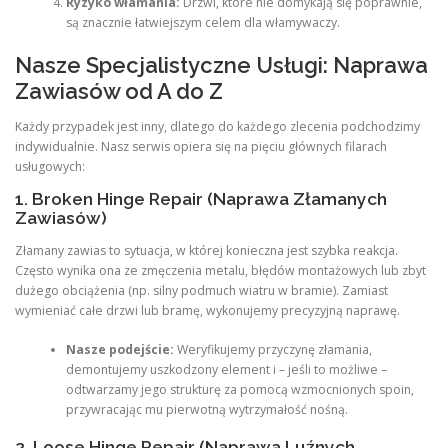
Ryzyko włamania:
Drzwi, które nie domykają się poprawnie,
są znacznie łatwiejszym celem dla włamywaczy.
Nasze Specjalistyczne Usługi: Naprawa
Zawiasów od A do Z
Każdy przypadek jest inny, dlatego do każdego zlecenia podchodzimy
indywidualnie. Nasz serwis opiera się na pięciu głównych filarach
usługowych:
1. Broken Hinge Repair (Naprawa Złamanych
Zawiasów)
Złamany zawias to sytuacja, w której konieczna jest szybka reakcja.
Często wynika ona ze zmęczenia metalu, błędów montażowych lub zbyt
dużego obciążenia (np. silny podmuch wiatru w bramie). Zamiast
wymieniać całe drzwi lub bramę, wykonujemy precyzyjną naprawę.
Nasze podejście:
Weryfikujemy przyczynę złamania,
demontujemy uszkodzony element i – jeśli to możliwe –
odtwarzamy jego strukturę za pomocą wzmocnionych spoin,
przywracając mu pierwotną wytrzymałość nośną.
2. Loose Hinge Repair (Naprawa Luźnych