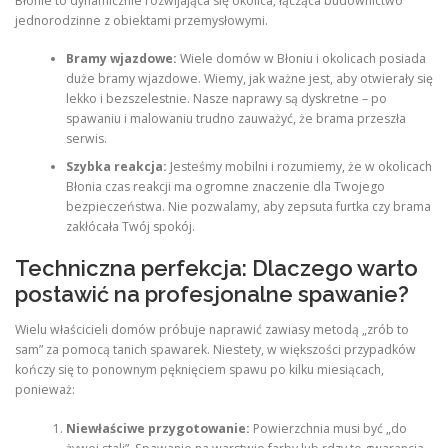
Błonie to dynamicznie rozwijająca się okolica, łącząca budownictwo
jednorodzinne z obiektami przemysłowymi.
Bramy wjazdowe:
Wiele domów w Błoniu i okolicach posiada
duże bramy wjazdowe. Wiemy, jak ważne jest, aby otwierały się
lekko i bezszelestnie. Nasze naprawy są dyskretne – po
spawaniu i malowaniu trudno zauważyć, że brama przeszła
serwis.
Szybka reakcja:
Jesteśmy mobilni i rozumiemy, że w okolicach
Błonia czas reakcji ma ogromne znaczenie dla Twojego
bezpieczeństwa. Nie pozwalamy, aby zepsuta furtka czy brama
zakłócała Twój spokój.
Techniczna perfekcja: Dlaczego warto
postawić na profesjonalne spawanie?
Wielu właścicieli domów próbuje naprawić zawiasy metodą „zrób to
sam” za pomocą tanich spawarek. Niestety, w większości przypadków
kończy się to ponownym pęknięciem spawu po kilku miesiącach,
ponieważ:
Niewłaściwe przygotowanie:
Powierzchnia musi być „do