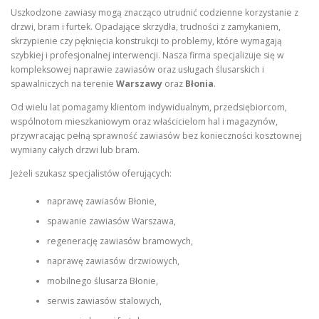
Uszkodzone zawiasy mogą znacząco utrudnić codzienne korzystanie z
drzwi, bram i furtek. Opadające skrzydła, trudności z zamykaniem,
skrzypienie czy pęknięcia konstrukcji to problemy, które wymagają
szybkiej i profesjonalnej interwencji. Nasza firma specjalizuje się w
kompleksowej naprawie zawiasów oraz usługach ślusarskich i
spawalniczych na terenie
Warszawy
oraz
Błonia
.
Od wielu lat pomagamy klientom indywidualnym, przedsiębiorcom,
wspólnotom mieszkaniowym oraz właścicielom hal i magazynów,
przywracając pełną sprawność zawiasów bez konieczności kosztownej
wymiany całych drzwi lub bram.
Jeżeli szukasz specjalistów oferujących:
naprawę zawiasów Błonie,
spawanie zawiasów Warszawa,
regenerację zawiasów bramowych,
naprawę zawiasów drzwiowych,
mobilnego ślusarza Błonie,
serwis zawiasów stalowych,