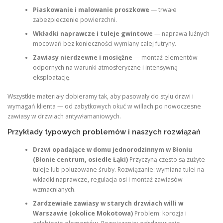
Piaskowanie i malowanie proszkowe
— trwałe
zabezpieczenie powierzchni.
Wkładki naprawcze i tuleje gwintowe
— naprawa luźnych
mocowań bez konieczności wymiany całej futryny.
Zawiasy nierdzewne i mosiężne
— montaż elementów
odpornych na warunki atmosferyczne i intensywną
eksploatację.
Wszystkie materiały dobieramy tak, aby pasowały do stylu drzwi i
wymagań klienta — od zabytkowych okuć w willach po nowoczesne
zawiasy w drzwiach antywłamaniowych.
Przykłady typowych problemów i naszych rozwiązań
Drzwi opadające w domu jednorodzinnym w Błoniu
(Błonie centrum, osiedle Łąki)
Przyczyną często są zużyte
tuleje lub poluzowane śruby. Rozwiązanie: wymiana tulei na
wkładki naprawcze, regulacja osi i montaż zawiasów
wzmacnianych.
Zardzewiałe zawiasy w starych drzwiach willi w
Warszawie (okolice Mokotowa)
Problem: korozja i