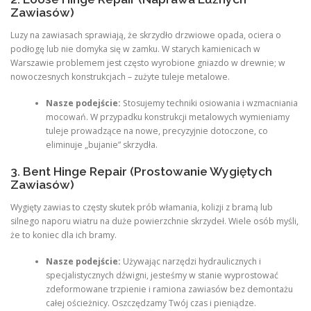
Zawiasów)
Luzy na zawiasach sprawiają, że skrzydło drzwiowe opada, ociera o
podłogę lub nie domyka się w zamku. W starych kamienicach w
Warszawie problemem jest często wyrobione gniazdo w drewnie; w
nowoczesnych konstrukcjach – zużyte tuleje metalowe.
Nasze podejście:
Stosujemy techniki osiowania i wzmacniania
mocowań. W przypadku konstrukcji metalowych wymieniamy
tuleje prowadzące na nowe, precyzyjnie dotoczone, co
eliminuje „bujanie” skrzydła.
3. Bent Hinge Repair (Prostowanie Wygiętych
Zawiasów)
Wygięty zawias to częsty skutek prób włamania, kolizji z bramą lub
silnego naporu wiatru na duże powierzchnie skrzydeł. Wiele osób myśli,
że to koniec dla ich bramy.
Nasze podejście:
Używając narzędzi hydraulicznych i
specjalistycznych dźwigni, jesteśmy w stanie wyprostować
zdeformowane trzpienie i ramiona zawiasów bez demontażu
całej ościeżnicy. Oszczędzamy Twój czas i pieniądze.