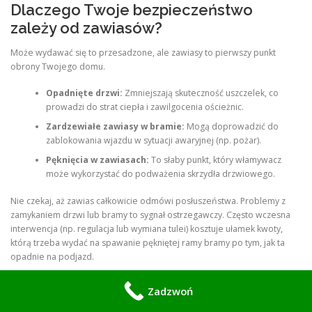
Dlaczego Twoje bezpieczeństwo
zależy od zawiasów?
Może wydawać się to przesadzone, ale zawiasy to pierwszy punkt
obrony Twojego domu.
Opadnięte drzwi:
Zmniejszają skuteczność uszczelek, co
prowadzi do strat ciepła i zawilgocenia ościeżnic.
Zardzewiałe zawiasy w bramie:
Mogą doprowadzić do
zablokowania wjazdu w sytuacji awaryjnej (np. pożar).
Pęknięcia w zawiasach:
To słaby punkt, który włamywacz
może wykorzystać do podważenia skrzydła drzwiowego.
Nie czekaj, aż zawias całkowicie odmówi posłuszeństwa. Problemy z
zamykaniem drzwi lub bramy to sygnał ostrzegawczy. Często wczesna
interwencja (np. regulacja lub wymiana tulei) kosztuje ułamek kwoty,
którą trzeba wydać na spawanie pękniętej ramy bramy po tym, jak ta
opadnie na podjazd.
Podsumowanie: Twój zaufany ślusarz w
Zadzwoń
aglomeracji warszawskiej