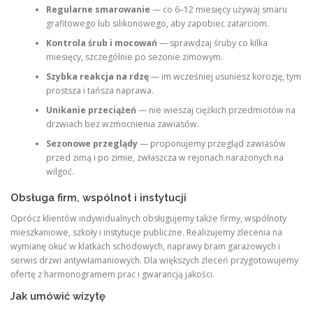
Regularne smarowanie
— co 6–12 miesięcy używaj smaru
grafitowego lub silikonowego, aby zapobiec zatarciom.
Kontrola śrub i mocowań
— sprawdzaj śruby co kilka
miesięcy, szczególnie po sezonie zimowym.
Szybka reakcja na rdzę
— im wcześniej usuniesz korozję, tym
prostsza i tańsza naprawa.
Unikanie przeciążeń
— nie wieszaj ciężkich przedmiotów na
drzwiach bez wzmocnienia zawiasów.
Sezonowe przeglądy
— proponujemy przegląd zawiasów
przed zimą i po zimie, zwłaszcza w rejonach narażonych na
wilgoć.
Obsługa firm, wspólnot i instytucji
Oprócz klientów indywidualnych obsługujemy także firmy, wspólnoty
mieszkaniowe, szkoły i instytucje publiczne. Realizujemy zlecenia na
wymianę okuć w klatkach schodowych, naprawy bram garażowych i
serwis drzwi antywłamaniowych. Dla większych zleceń przygotowujemy
ofertę z harmonogramem prac i gwarancją jakości.
Jak umówić wizytę