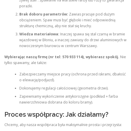
żywej stali”. Spawanie na warstwie farby lub rdzy to gwarancja
porażki.
Brak doboru parametrów:
Zawias pracuje pod dużym
obciążeniem. Spaw musi być głęboki i mieć odpowiednią
strukturę chemiczną, aby nie stał się kruchy.
Wiedza materiałowa:
Inaczej spawa się stal czarną w bramie
wjazdowej w Błoniu, a inaczej zawiasy do drzwi aluminiowych w
nowoczesnym biurowcu w centrum Warszawy.
Wybierając naszą firmę (nr tel: 570 933 114), wybierasz spokój.
Nie
tylko spawamy, ale także:
Zabezpieczamy miejsce pracy (ochrona przed iskrami, dbałość
o elewację/podjazd).
Dokonujemy regulacji całościowej (geometria drzwi).
Zapewniamy wykończenie antykorozyjne (podkład + farba
nawierzchniowa dobrana do koloru bramy).
Proces współpracy: Jak działamy?
Chcemy, aby nasza współpraca była maksymalnie prosta i przejrzysta: