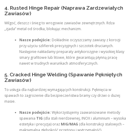
4. Rusted Hinge Repair (Naprawa Zardzewiałych
Zawiasów)
Wilgoć, deszcz i śnieg to wrogowie zawiasów zewnętrznych. Rdza
„zjada” metal od środka, blokując mechanizm.
Nasze podejście:
Dokładnie oczyszczamy zawiasy z korozji
przy użyciu szlifierek precyzyjnych i szczotek drucianych.
Następnie nakładamy preparaty antykorozyjne i wysokiej klasy
smary grafitowe lub litowe, które gwarantują płynną pracę
nawet w trudnych warunkach atmosferycznych.
5. Cracked Hinge Welding (Spawanie Pękniętych
Zawiasów)
To usługa dla najbardziej wymagających konstrukcji. Pęknięcia w
spawach to zagrożenie dla bezpieczeństwa bramy czy drzwi o dużej
masie.
Nasze podejście:
Wykorzystujemy zaawansowane metody
spawania
TIG
(dla stali nierdzewnej, INOX i aluminium – wysoka
estetyka i precyzja) oraz
MIG/MAG
(dla konstrukcji stalowych –
maksymalna głębokość przetopu i wytrzymałość).