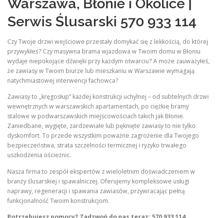
Warszawa, Błonie i Okolice |
Serwis Ślusarski 570 933 114
Czy Twoje drzwi wejściowe przestały domykać się z lekkością, do której
przywykłeś? Czy masywna brama wjazdowa w Twoim domu w Błoniu
wydaje niepokojące dźwięki przy każdym otwarciu? A może zauważyłeś,
że zawiasy w Twoim biurze lub mieszkaniu w Warszawie wymagają
natychmiastowej interwencji fachowca?
Zawiasy to „kręgosłup” każdej konstrukcji uchylnej – od subtelnych drzwi
wewnętrznych w warszawskich apartamentach, po ciężkie bramy
stalowe w podwarszawskich miejscowościach takich jak Błonie.
Zaniedbane, wygięte, zardzewiałe lub pęknięte zawiasy to nie tylko
dyskomfort. To przede wszystkim poważne zagrożenie dla Twojego
bezpieczeństwa, strata szczelności termicznej i ryzyko trwałego
uszkodzenia ościeżnic.
Nasza firma to zespół ekspertów z wieloletnim doświadczeniem w
branży ślusarskiej i spawalniczej. Oferujemy kompleksowe usługi
naprawy, regeneracji i spawania zawiasów, przywracając pełną
funkcjonalność Twoim konstrukcjom.
Potrzebujesz pomocy? Zadzwoń do nas teraz: 570 933 114.