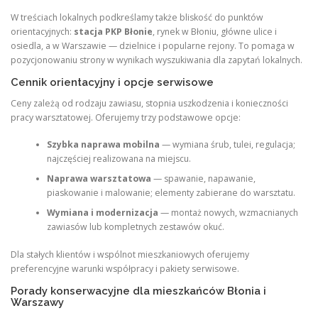
W treściach lokalnych podkreślamy także bliskość do punktów
orientacyjnych:
stacja PKP Błonie
, rynek w Błoniu, główne ulice i
osiedla, a w Warszawie — dzielnice i popularne rejony. To pomaga w
pozycjonowaniu strony w wynikach wyszukiwania dla zapytań lokalnych.
Cennik orientacyjny i opcje serwisowe
Ceny zależą od rodzaju zawiasu, stopnia uszkodzenia i konieczności
pracy warsztatowej. Oferujemy trzy podstawowe opcje:
Szybka naprawa mobilna
— wymiana śrub, tulei, regulacja;
najczęściej realizowana na miejscu.
Naprawa warsztatowa
— spawanie, napawanie,
piaskowanie i malowanie; elementy zabierane do warsztatu.
Wymiana i modernizacja
— montaż nowych, wzmacnianych
zawiasów lub kompletnych zestawów okuć.
Dla stałych klientów i wspólnot mieszkaniowych oferujemy
preferencyjne warunki współpracy i pakiety serwisowe.
Porady konserwacyjne dla mieszkańców Błonia i
Warszawy