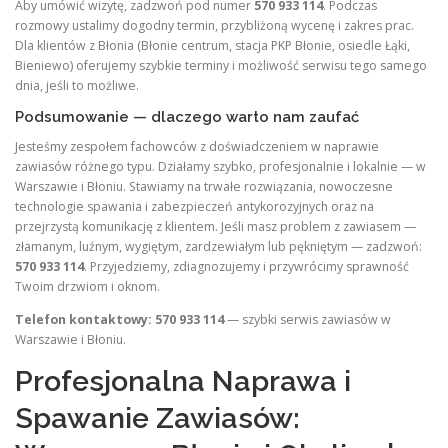
Aby umówić wizytę, zadzwoń pod numer
570 933 114
. Podczas
rozmowy ustalimy dogodny termin, przybliżoną wycenę i zakres prac.
Dla klientów z Błonia (Błonie centrum, stacja PKP Błonie, osiedle Łąki,
Bieniewo) oferujemy szybkie terminy i możliwość serwisu tego samego
dnia, jeśli to możliwe.
Podsumowanie — dlaczego warto nam zaufać
Jesteśmy zespołem fachowców z doświadczeniem w naprawie
zawiasów różnego typu. Działamy szybko, profesjonalnie i lokalnie — w
Warszawie i Błoniu. Stawiamy na trwałe rozwiązania, nowoczesne
technologie spawania i zabezpieczeń antykorozyjnych oraz na
przejrzystą komunikację z klientem. Jeśli masz problem z zawiasem —
złamanym, luźnym, wygiętym, zardzewiałym lub pękniętym — zadzwoń:
570 933 114
. Przyjedziemy, zdiagnozujemy i przywrócimy sprawność
Twoim drzwiom i oknom.
Telefon kontaktowy: 570 933 114
— szybki serwis zawiasów w
Warszawie i Błoniu.
Profesjonalna Naprawa i
Spawanie Zawiasów: