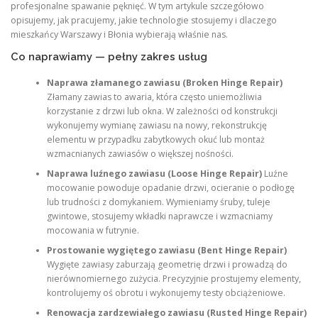
profesjonalne spawanie pęknięć. W tym artykule szczegółowo
opisujemy, jak pracujemy, jakie technologie stosujemy i dlaczego
mieszkańcy Warszawy i Błonia wybierają właśnie nas.
Co naprawiamy — pełny zakres usług
Naprawa złamanego zawiasu (Broken Hinge Repair)
Złamany zawias to awaria, która często uniemożliwia
korzystanie z drzwi lub okna. W zależności od konstrukcji
wykonujemy wymianę zawiasu na nowy, rekonstrukcję
elementu w przypadku zabytkowych okuć lub montaż
wzmacnianych zawiasów o większej nośności.
Naprawa luźnego zawiasu (Loose Hinge Repair)
Luźne
mocowanie powoduje opadanie drzwi, ocieranie o podłogę
lub trudności z domykaniem. Wymieniamy śruby, tuleje
gwintowe, stosujemy wkładki naprawcze i wzmacniamy
mocowania w futrynie.
Prostowanie wygiętego zawiasu (Bent Hinge Repair)
Wygięte zawiasy zaburzają geometrię drzwi i prowadzą do
nierównomiernego zużycia. Precyzyjnie prostujemy elementy,
kontrolujemy oś obrotu i wykonujemy testy obciążeniowe.
Renowacja zardzewiałego zawiasu (Rusted Hinge Repair)