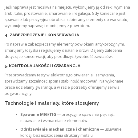
Jeśli naprawa jest możliwa na miejscu, wykonujemy ją od ręki: wymiana
śrub, tulei, prostowanie, smarowanie i regulacja. Gdy konieczne jest
spawanie lub precyzyjna obróbka, zabieramy elementy do warsztatu,
wykonujemy naprawę i montujemy z powrotem.
4. ZABEZPIECZENIE I KONSERWACJA
Po naprawie zabezpieczamy elementy powłokami antykorozyjnymi,
smarujemy łożyska i regulujemy działanie drzwi. Dajemy zalecenia
dotyczące konserwacji, aby przedłużyć żywotność zawiasów.
5. KONTROLA JAKOŚCI I GWARANCJA
Przeprowadzamy testy wielokrotnego otwierania i zamykania,
sprawdzamy szczelność spoin i stabilność mocowań. Na wykonane
prace udzielamy gwarancji, a w razie potrzeby oferujemy serwis
pogwarancyjny.
Technologie i materiały, które stosujemy
Spawanie MIG/TIG
— precyzyjne spawanie pęknięć,
napawanie i wzmacnianie elementów.
Odrdzewianie mechaniczne i chemiczne
— usuwanie
korozji bez uszkodzenia struktury metalu.