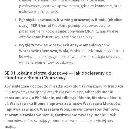
osłabienie elementów. Rozwiązanie: odrdzewianie,
piaskowanie, naprawa spawem tam, gdzie to konieczne, oraz
malowanie proszkowe.
Pęknięcie zawiasu w bramie garażowej w Błoniu (okolice
stacji PKP Błonie)
Problem: pęknięcie spowodowane
przeciążeniem. Rozwiązanie: spawanie MIG/TIG, napawanie,
wzmocnienie konstrukcji i test obciążeniowy.
Wygięty zawias w drzwiach antywłamaniowych w
Warszawie (Bemowo, Wola)
Problem: deformacja osi obrotu.
Rozwiązanie: precyzyjne prostowanie, kontrola kąta otwarcia,
wymiana elementów łożyskowych.
SEO i lokalne słowa kluczowe — jak docieramy do
klientów z Błonia i Warszawy
Aby skutecznie dotrzeć do mieszkańców Błonia i Warszawy, w treściach
SEO używamy fraz specyficznych dla tych miejsc, takich jak:
Błonie
centrum
,
stacja PKP Błonie
,
osiedle Łąki Błonie
,
Bieniewo Błonie
,
ul. Warszawska Błonie
,
naprawa zawiasów Warszawa Mokotów
,
naprawa zawiasów Warszawa Wola
,
serwis zawiasów Bemowo
,
spawanie zawiasów Błonie
,
zardzewiałe zawiasy Błonie
. Dzięki
temu mieszkańcy szukający pomocy w swojej okolicy szybciej nas
znajdą.