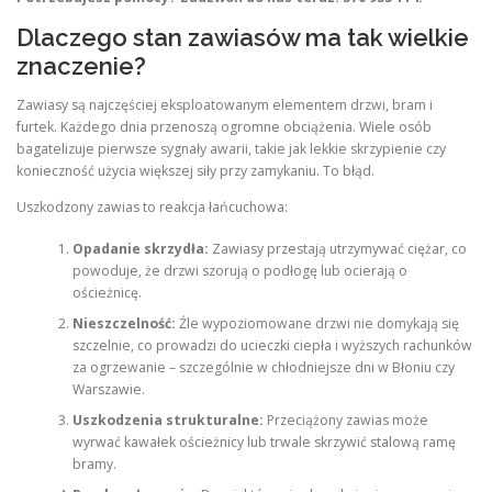
Dlaczego stan zawiasów ma tak wielkie
znaczenie?
Zawiasy są najczęściej eksploatowanym elementem drzwi, bram i
furtek. Każdego dnia przenoszą ogromne obciążenia. Wiele osób
bagatelizuje pierwsze sygnały awarii, takie jak lekkie skrzypienie czy
konieczność użycia większej siły przy zamykaniu. To błąd.
Uszkodzony zawias to reakcja łańcuchowa:
Opadanie skrzydła:
Zawiasy przestają utrzymywać ciężar, co
powoduje, że drzwi szorują o podłogę lub ocierają o
ościeżnicę.
Nieszczelność:
Źle wypoziomowane drzwi nie domykają się
szczelnie, co prowadzi do ucieczki ciepła i wyższych rachunków
za ogrzewanie – szczególnie w chłodniejsze dni w Błoniu czy
Warszawie.
Uszkodzenia strukturalne:
Przeciążony zawias może
wyrwać kawałek ościeżnicy lub trwale skrzywić stalową ramę
bramy.