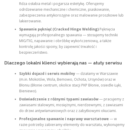
Rdza osłabia metal i pogarsza estetykę. Oferujemy
odrdzewianie mechaniczne i chemiczne, piaskowanie,
zabezpieczenia antykorozyjne oraz malowanie proszkowe lub
lakierowanie.
Spawanie pęknięć (Cracked Hinge Welding)
Pęknięcia
wymagają profesjonalnego spawania — stosujemy techniki
MIG/TIG, napawanie i obróbkę wykończeniową, a także
kontrolę jakości spoiny, by zapewnić trwałość i
bezpieczeństwo.
Dlaczego lokalni klienci wybierają nas — atuty serwisu
Szybki dojazd i serwis mobilny
— działamy w Warszawie
(m.in. Mokotów, Wola, Bemowo, Ochota, Ursynów) oraz w
Błoniu (Błonie centrum, okolice stacji PKP Błonie, osiedle Łąki,
Bieniewo).
Doświadczenie z różnymi typami zawiasów
— pracujemy z
zawiasami stalowymi, mosiężnymi, nierdzewnymi, z zawiasami
do drzwi antywłamaniowych oraz z zabytkowymi okuciami.
Profesjonalne spawanie i naprawy warsztatowe
— w
razie potrzeby zabieramy elementy do warsztatu, wykonujemy