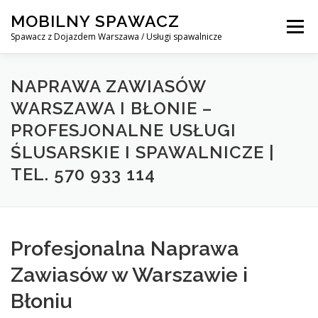
Skip
MOBILNY SPAWACZ
to
Menu
content
Spawacz z Dojazdem Warszawa / Usługi spawalnicze
MOBILNY SPAWACZ WARSZAWA
BLOG
O NAS
NAPRAWA ZAWIASÓW
WARSZAWA I BŁONIE –
PROFESJONALNE USŁUGI
KONTAKT
ŚLUSARSKIE I SPAWALNICZE |
TEL. 570 933 114
Profesjonalna Naprawa
Zawiasów w Warszawie i
Błoniu