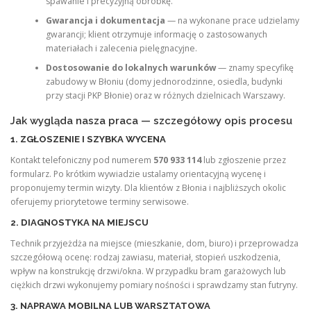
spawanie i precyzyjną obróbkę.
Gwarancja i dokumentacja
— na wykonane prace udzielamy
gwarancji; klient otrzymuje informację o zastosowanych
materiałach i zalecenia pielęgnacyjne.
Dostosowanie do lokalnych warunków
— znamy specyfikę
zabudowy w Błoniu (domy jednorodzinne, osiedla, budynki
przy stacji PKP Błonie) oraz w różnych dzielnicach Warszawy.
Jak wygląda nasza praca — szczegółowy opis procesu
1. ZGŁOSZENIE I SZYBKA WYCENA
Kontakt telefoniczny pod numerem
570 933 114
lub zgłoszenie przez
formularz. Po krótkim wywiadzie ustalamy orientacyjną wycenę i
proponujemy termin wizyty. Dla klientów z Błonia i najbliższych okolic
oferujemy priorytetowe terminy serwisowe.
2. DIAGNOSTYKA NA MIEJSCU
Technik przyjeżdża na miejsce (mieszkanie, dom, biuro) i przeprowadza
szczegółową ocenę: rodzaj zawiasu, materiał, stopień uszkodzenia,
wpływ na konstrukcję drzwi/okna. W przypadku bram garażowych lub
ciężkich drzwi wykonujemy pomiary nośności i sprawdzamy stan futryny.
3. NAPRAWA MOBILNA LUB WARSZTATOWA