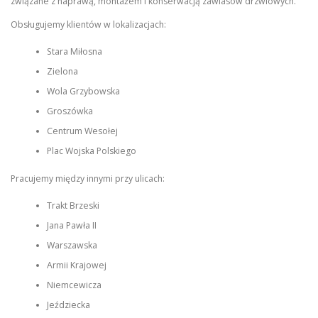
związane z naprawą, montażem i konserwacją zawiasów drzwiowych.
Obsługujemy klientów w lokalizacjach:
Stara Miłosna
Zielona
Wola Grzybowska
Groszówka
Centrum Wesołej
Plac Wojska Polskiego
Pracujemy między innymi przy ulicach:
Trakt Brzeski
Jana Pawła II
Warszawska
Armii Krajowej
Niemcewicza
Jeździecka