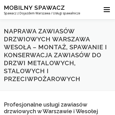
Skip
MOBILNY SPAWACZ
to
Menu
content
Spawacz z Dojazdem Warszawa / Usługi spawalnicze
MOBILNY SPAWACZ WARSZAWA
BLOG
O NAS
NAPRAWA ZAWIASÓW
DRZWIOWYCH WARSZAWA
WESOŁA – MONTAŻ, SPAWANIE I
KONTAKT
KONSERWACJA ZAWIASÓW DO
DRZWI METALOWYCH,
STALOWYCH I
PRZECIWPOŻAROWYCH
Profesjonalne usługi zawiasów
drzwiowych w Warszawie i Wesołej