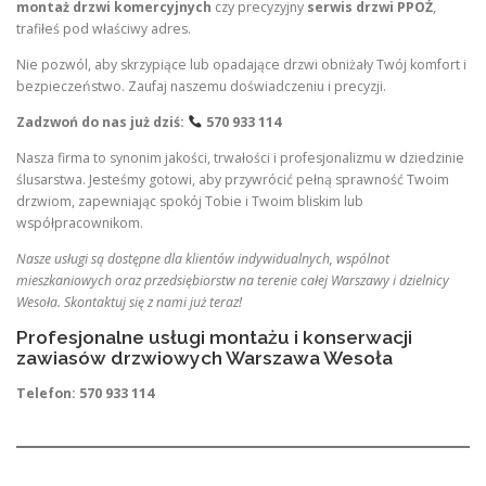
montaż drzwi komercyjnych
czy precyzyjny
serwis drzwi PPOŻ
,
trafiłeś pod właściwy adres.
Nie pozwól, aby skrzypiące lub opadające drzwi obniżały Twój komfort i
bezpieczeństwo. Zaufaj naszemu doświadczeniu i precyzji.
Zadzwoń do nas już dziś:
570 933 114
Nasza firma to synonim jakości, trwałości i profesjonalizmu w dziedzinie
ślusarstwa. Jesteśmy gotowi, aby przywrócić pełną sprawność Twoim
drzwiom, zapewniając spokój Tobie i Twoim bliskim lub
współpracownikom.
Nasze usługi są dostępne dla klientów indywidualnych, wspólnot
mieszkaniowych oraz przedsiębiorstw na terenie całej Warszawy i dzielnicy
Wesoła. Skontaktuj się z nami już teraz!
Profesjonalne usługi montażu i konserwacji
zawiasów drzwiowych Warszawa Wesoła
Telefon:
570 933 114