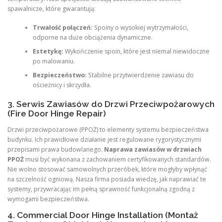
spawalnicze, które gwarantują:
Trwałość połączeń:
Spoiny o wysokiej wytrzymałości,
odporne na duże obciążenia dynamiczne.
Estetykę:
Wykończenie spoin, które jest niemal niewidoczne
po malowaniu.
Bezpieczeństwo:
Stabilne przytwierdzenie zawiasu do
ościeżnicy i skrzydła.
3. Serwis Zawiasów do Drzwi Przeciwpożarowych
(Fire Door Hinge Repair)
Drzwi przeciwpożarowe (PPOŻ) to elementy systemu bezpieczeństwa
budynku. Ich prawidłowe działanie jest regulowane rygorystycznymi
przepisami prawa budowlanego.
Naprawa zawiasów w drzwiach
PPOŻ
musi być wykonana z zachowaniem certyfikowanych standardów.
Nie wolno stosować samowolnych przeróbek, które mogłyby wpłynąć
na szczelność ogniową. Nasza firma posiada wiedzę, jak naprawiać te
systemy, przywracając im pełną sprawność funkcjonalną zgodną z
wymogami bezpieczeństwa.
4. Commercial Door Hinge Installation (Montaż