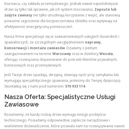
biurowca, czy zakładu przemysłowego. Jednak nawet najsolidniejsze
drzwi są tylko tak sprawne, jak ich system mocowania.
Zepsute lub
zużyte zawiasy
nie tylko utrudniają korzystanie z wejść, ale stanowią
poważne zagrożenie dla bezpieczeństwa obiektu oraz wpływają na
efektywność energetyczną pomieszczeń.
Nasza firma specjalizuje się w zaawansowanych usługach ślusarskich i
spawalniczych, ze szczególnym uwzględnieniem
naprawy,
konserwacji i montażu zawiasów
. Działamy z pełnym
zaangażowaniem na terenie
Warszawy
oraz w dzielnicy
Wesoła
,
oferując rozwiązania dopasowane do potrzeb klientów prywatnych,
biznesowych oraz przemysłowych.
Jeśli Twoje drzwi opadają, skrzypią, stawiają opór przy zamykaniu lub
wymagają specjalistycznego spawania, jesteśmy do Twojej dyspozycji.
Skontaktuj się z nami pod numerem:
570 933 114
.
Nasza Oferta: Specjalistyczne Usługi
Zawiasowe
Rozumiemy, że każdy rodzaj drzwi wymaga innego podejścia
technicznego. Posiadamy odpowiednie zaplecze narzędziowe i
wieloletnie doświadczenie, które pozwala nam na rozwiązywanie nawet