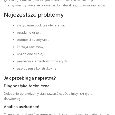
garażach, piwnicach, magazynach oraz obiektach technicznych.
Intensywne użytkowanie prowadzi do naturalnego zużycia zawiasów.
Najczęstsze problemy
skrzypienie podczas otwierania,
opadanie drzwi,
trudności z zamykaniem,
korozja zawiasów,
wyrobione tuleje,
pęknięcia elementów mocujących,
uszkodzenia konstrukcyjne.
Jak przebiega naprawa?
Diagnostyka techniczna
Dokładnie sprawdzamy stan zawiasów, ościeżnicy i skrzydła
drzwiowego.
Analiza uszkodzeń
Oceniamy możliwość regeneracji lub konieczność wymiany elementów.