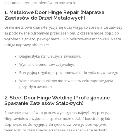
najtrudniejszych problemów technicznych.
1. Metalowe Door Hinge Repair (Naprawa
Zawiasów do Drzwi Metalowych)
Drzwi metalowe charakteryzują się dużą wagą, co sprawia, że zawiasy
są poddawane ogromnym przeciążeniom. Z czasem może dojść do
wyrobienia gniazd, pęknięć metalu lub poluzowania mocowań. Nasza
usługa naprawy obejmuje:
Diagnostykę stanu zużycia zawiasów.
Wymianę elementów zużywalnych.
Precyzyjną regulację i poziomowanie skrzydła drzwiowego.
Wzmacnianie punktów mocowania w celu zapobiegania
przyszłym awariom.
2. Steel Door Hinge Welding (Profesjonalne
Spawanie Zawiasów Stalowych)
Spawanie zawiasów to proces wymagający najwyższej precyzji.
Nieprawidłowo wykonana spoina może osłabić konstrukcję lub
doprowadzić do wygięcia skrzydła drzwiowego pod wpływem
temperatury. Nasi specjaliści stosują zaawansowane techniki