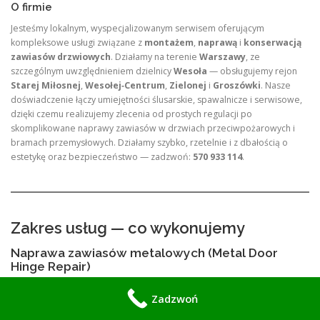
O firmie
Jesteśmy lokalnym, wyspecjalizowanym serwisem oferującym
kompleksowe usługi związane z
montażem
,
naprawą
i
konserwacją
zawiasów drzwiowych
. Działamy na terenie
Warszawy
, ze
szczególnym uwzględnieniem dzielnicy
Wesoła
— obsługujemy rejon
Starej Miłosnej
,
Wesołej‑Centrum
,
Zielonej
i
Groszówki
. Nasze
doświadczenie łączy umiejętności ślusarskie, spawalnicze i serwisowe,
dzięki czemu realizujemy zlecenia od prostych regulacji po
skomplikowane naprawy zawiasów w drzwiach przeciwpożarowych i
bramach przemysłowych. Działamy szybko, rzetelnie i z dbałością o
estetykę oraz bezpieczeństwo — zadzwoń:
570 933 114
.
Zakres usług — co wykonujemy
Naprawa zawiasów metalowych (Metal Door
Hinge Repair)
Zakres prac:
Zadzwoń
szczegółowa diagnostyka luzów, zużycia, korozji i odkształceń;