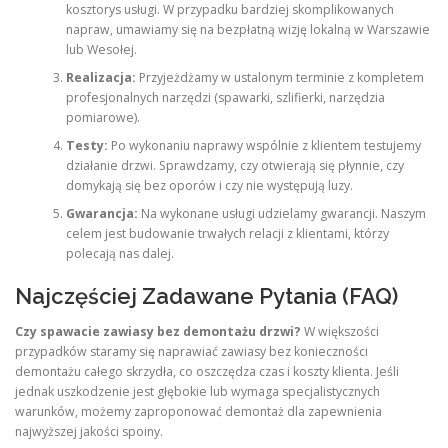
kosztorys usługi. W przypadku bardziej skomplikowanych
napraw, umawiamy się na bezpłatną wizję lokalną w Warszawie
lub Wesołej.
Realizacja:
Przyjeżdżamy w ustalonym terminie z kompletem
profesjonalnych narzędzi (spawarki, szlifierki, narzędzia
pomiarowe).
Testy:
Po wykonaniu naprawy wspólnie z klientem testujemy
działanie drzwi. Sprawdzamy, czy otwierają się płynnie, czy
domykają się bez oporów i czy nie występują luzy.
Gwarancja:
Na wykonane usługi udzielamy gwarancji. Naszym
celem jest budowanie trwałych relacji z klientami, którzy
polecają nas dalej.
Najczęściej Zadawane Pytania (FAQ)
Czy spawacie zawiasy bez demontażu drzwi?
W większości
przypadków staramy się naprawiać zawiasy bez konieczności
demontażu całego skrzydła, co oszczędza czas i koszty klienta. Jeśli
jednak uszkodzenie jest głębokie lub wymaga specjalistycznych
warunków, możemy zaproponować demontaż dla zapewnienia
najwyższej jakości spoiny.