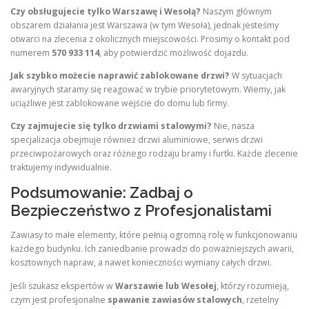
Czy obsługujecie tylko Warszawę i Wesołą?
Naszym głównym
obszarem działania jest Warszawa (w tym Wesoła), jednak jesteśmy
otwarci na zlecenia z okolicznych miejscowości. Prosimy o kontakt pod
numerem
570 933 114
, aby potwierdzić możliwość dojazdu.
Jak szybko możecie naprawić zablokowane drzwi?
W sytuacjach
awaryjnych staramy się reagować w trybie priorytetowym. Wiemy, jak
uciążliwe jest zablokowane wejście do domu lub firmy.
Czy zajmujecie się tylko drzwiami stalowymi?
Nie, nasza
specjalizacja obejmuje również drzwi aluminiowe, serwis drzwi
przeciwpożarowych oraz różnego rodzaju bramy i furtki. Każde zlecenie
traktujemy indywidualnie.
Podsumowanie: Zadbaj o
Bezpieczeństwo z Profesjonalistami
Zawiasy to małe elementy, które pełnią ogromną rolę w funkcjonowaniu
każdego budynku. Ich zaniedbanie prowadzi do poważniejszych awarii,
kosztownych napraw, a nawet konieczności wymiany całych drzwi.
Jeśli szukasz ekspertów w
Warszawie lub Wesołej
, którzy rozumieją,
czym jest profesjonalne
spawanie zawiasów stalowych
, rzetelny