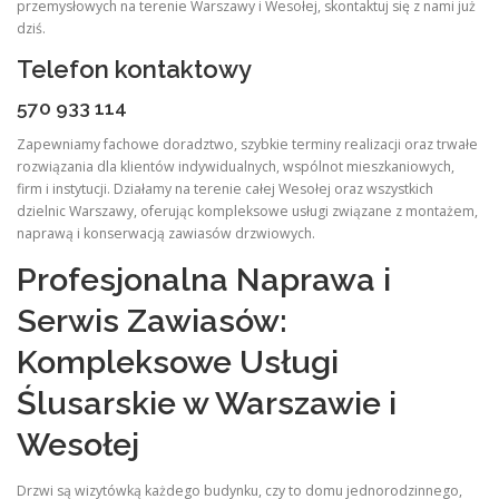
przemysłowych na terenie Warszawy i Wesołej, skontaktuj się z nami już
dziś.
Telefon kontaktowy
570 933 114
Zapewniamy fachowe doradztwo, szybkie terminy realizacji oraz trwałe
rozwiązania dla klientów indywidualnych, wspólnot mieszkaniowych,
firm i instytucji. Działamy na terenie całej Wesołej oraz wszystkich
dzielnic Warszawy, oferując kompleksowe usługi związane z montażem,
naprawą i konserwacją zawiasów drzwiowych.
Profesjonalna Naprawa i
Serwis Zawiasów:
Kompleksowe Usługi
Ślusarskie w Warszawie i
Wesołej
Drzwi są wizytówką każdego budynku, czy to domu jednorodzinnego,