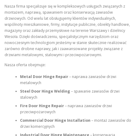
Nasza firma specjalizuje się w kompleksowych usługach związanych z
montażem, naprawą, spawaniem oraz konserwacją zawiasów
drzwiowych. Od wielu lat obsługujemy klientów indywidualnych,
wspólnoty mieszkaniowe, firmy, instytucje publiczne, obiekty handlowe,
magazyny oraz zakłady przemysłowe na terenie Warszawy i dzielnicy
Wesoła. Dzięki doświadczeniu, specjalistycznym narzędziom oraz
nowoczesnym technologiom jesteśmy w stanie skutecznie realizować
zarówno drobne naprawy, jak i zaawansowane projekty związane z
drzwiami metalowymi, stalowymi i przeciwpożarowymi.
Nasza oferta obejmuje:
Metal Door Hinge Repair
– naprawa zawiasów drzwi
metalowych
Steel Door Hinge Welding
– spawanie zawiasów drzwi
stalowych
Fire Door Hinge Repair
– naprawa zawiasów drzwi
przeciwpożarowych
Commercial Door Hinge Installation
– montaż zawiasów do
drzwi komercyjnych
Industrial Door Hinge Maintenance
– konserwacja