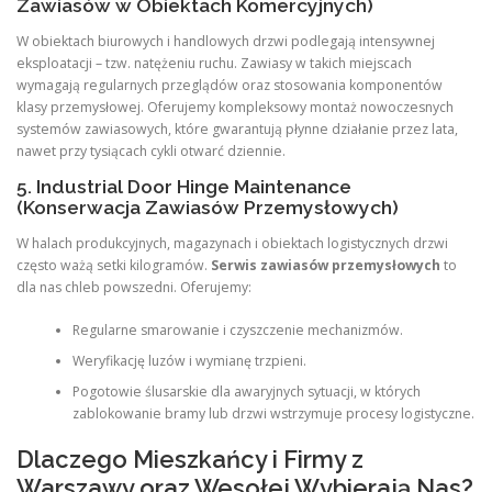
Zawiasów w Obiektach Komercyjnych)
W obiektach biurowych i handlowych drzwi podlegają intensywnej
eksploatacji – tzw. natężeniu ruchu. Zawiasy w takich miejscach
wymagają regularnych przeglądów oraz stosowania komponentów
klasy przemysłowej. Oferujemy kompleksowy montaż nowoczesnych
systemów zawiasowych, które gwarantują płynne działanie przez lata,
nawet przy tysiącach cykli otwarć dziennie.
5. Industrial Door Hinge Maintenance
(Konserwacja Zawiasów Przemysłowych)
W halach produkcyjnych, magazynach i obiektach logistycznych drzwi
często ważą setki kilogramów.
Serwis zawiasów przemysłowych
to
dla nas chleb powszedni. Oferujemy:
Regularne smarowanie i czyszczenie mechanizmów.
Weryfikację luzów i wymianę trzpieni.
Pogotowie ślusarskie dla awaryjnych sytuacji, w których
zablokowanie bramy lub drzwi wstrzymuje procesy logistyczne.
Dlaczego Mieszkańcy i Firmy z
Warszawy oraz Wesołej Wybierają Nas?