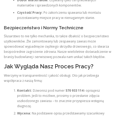
Dobór Materiałów:
Używamy tylko certyfikowanych
materiałów i sprawdzonych komponentów.
Czystość Pracy:
Po zakończeniu spawania lub montażu
pozostawiamy miejsce pracy w nienagannym stanie.
Bezpieczeństwo i Normy Techniczne
Ślusarstwo to nie tylko mechanika, to także dbałość o bezpieczeństwo
użytkowników. Źle zamontowany lub zespawany zawias może
spowodować wypadnięcie ciężkiego skrzydła drzwiowego, co stwarza
bezpośrednie zagrożenie zdrowia. Nasze wieloletnie doświadczenie w
branży budowlanej i serwisowej pozwala nam unikać takich błędów.
Jak Wygląda Nasz Proces Pracy?
Wierzymy w transparentność i jakość obsługi. Oto jak przebiega
współpraca z naszą firmą:
Kontakt:
Dzwonisz pod numer
570 933 114
i opisujesz
problem. Jeśli to możliwe, prosimy o przesłanie zdjęcia
uszkodzonego zawiasu – to znacznie przyspiesza wstępną
diagnozę.
Wycena:
Na podstawie opisu przedstawiamy szacunkowy