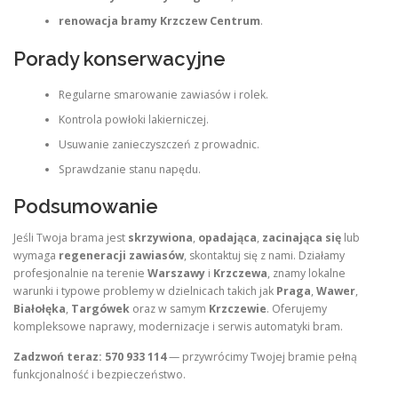
renowacja bramy Krzczew Centrum
.
Porady konserwacyjne
Regularne smarowanie zawiasów i rolek.
Kontrola powłoki lakierniczej.
Usuwanie zanieczyszczeń z prowadnic.
Sprawdzanie stanu napędu.
Podsumowanie
Jeśli Twoja brama jest
skrzywiona
,
opadająca
,
zacinająca się
lub
wymaga
regeneracji zawiasów
, skontaktuj się z nami. Działamy
profesjonalnie na terenie
Warszawy
i
Krzczewa
, znamy lokalne
warunki i typowe problemy w dzielnicach takich jak
Praga
,
Wawer
,
Białołęka
,
Targówek
oraz w samym
Krzczewie
. Oferujemy
kompleksowe naprawy, modernizacje i serwis automatyki bram.
Zadzwoń teraz: 570 933 114
— przywrócimy Twojej bramie pełną
funkcjonalność i bezpieczeństwo.