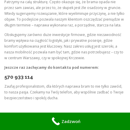
Patrzymy na całą strukturę. Często okazuje się, że brama opada nie
przez sam zawias, ale przez to, że słupek jest źle osadzony w gruncie.
Wtedy sugerujemy rozwiązanie, które wyeliminuje przyczynę, a nie tylko
objaw. To podejście pozwala naszym klientom oszczędzać pieniądze w
długim terminie – naprawa wykonana raz, a porządnie, starcza na lata.
Obsługujemy zarówno duże inwestycje firmowe, gdzie niezawodność
bramy wpływa na ciągłość logistyki, jak i prywatne posesje, gdzie
komfort użytkowania jest kluczowy. Nasz zakres usług jest szeroki, a
nasza mobilność pozwala nam być tam, gdzie nas potrzebujesz – czy to
w centrum Warszawy, czy w spokojnej Krczewie.
Jeszcze raz zachęcamy do kontaktu pod numerem:
570 933 114
Zaufaj profesjonalistom, dla których naprawa bram to nie tylko zawód,
to nasza pasja. Czekamy na Twój telefon, aby wspólnie zadbać o Twoje
bezpieczeństwo i spokój ducha.
Spawacz Warszawa
Zadzwoń
Spawacz MIG MAG (Warszawa), Oferujemy kompleksowe usługi