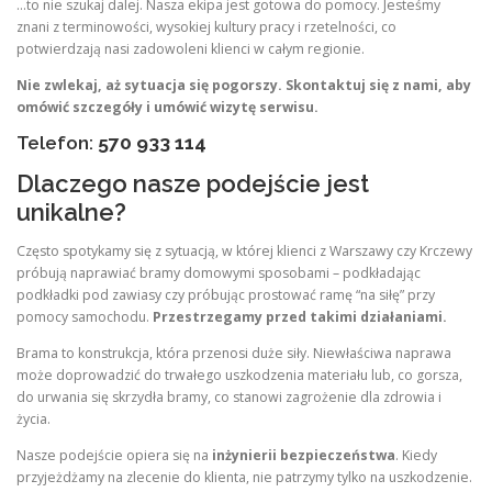
…to nie szukaj dalej. Nasza ekipa jest gotowa do pomocy. Jesteśmy
znani z terminowości, wysokiej kultury pracy i rzetelności, co
potwierdzają nasi zadowoleni klienci w całym regionie.
Nie zwlekaj, aż sytuacja się pogorszy. Skontaktuj się z nami, aby
omówić szczegóły i umówić wizytę serwisu.
Telefon:
570 933 114
Dlaczego nasze podejście jest
unikalne?
Często spotykamy się z sytuacją, w której klienci z Warszawy czy Krczewy
próbują naprawiać bramy domowymi sposobami – podkładając
podkładki pod zawiasy czy próbując prostować ramę “na siłę” przy
pomocy samochodu.
Przestrzegamy przed takimi działaniami.
Brama to konstrukcja, która przenosi duże siły. Niewłaściwa naprawa
może doprowadzić do trwałego uszkodzenia materiału lub, co gorsza,
do urwania się skrzydła bramy, co stanowi zagrożenie dla zdrowia i
życia.
Nasze podejście opiera się na
inżynierii bezpieczeństwa
. Kiedy
przyjeżdżamy na zlecenie do klienta, nie patrzymy tylko na uszkodzenie.