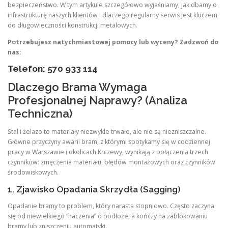
bezpieczeństwo. W tym artykule szczegółowo wyjaśniamy, jak dbamy o
infrastrukturę naszych klientów i dlaczego regularny serwis jest kluczem
do długowieczności konstrukcji metalowych.
Potrzebujesz natychmiastowej pomocy lub wyceny? Zadzwoń do
nas:
Telefon: 570 933 114
Dlaczego Brama Wymaga
Profesjonalnej Naprawy? (Analiza
Techniczna)
Stal i żelazo to materiały niezwykle trwałe, ale nie są niezniszczalne.
Główne przyczyny awarii bram, z którymi spotykamy się w codziennej
pracy w Warszawie i okolicach Krczewy, wynikają z połączenia trzech
czynników: zmęczenia materiału, błędów montażowych oraz czynników
środowiskowych.
1. Zjawisko Opadania Skrzydła (Sagging)
Opadanie bramy to problem, który narasta stopniowo. Często zaczyna
się od niewielkiego “haczenia” o podłoże, a kończy na zablokowaniu
bramy lub zniszczeniu automatyki.