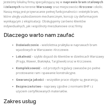
Jesteśmy lokalną firmą specjalizującą się w
naprawie bram stalowych
i żelaznych
na terenie
Warszawy
oraz miejscowości
Krzczew
i okolic.
Naszą misją jest przywracanie pełnej funkcjonalności i estetyki bram,
które uległy uszkodzeniom mechanicznym, korozji czy deformacjom
wynikającym z eksploatacji. Obsługujemy zarówno klientów
indywidualnych, jak i wspólnoty mieszkaniowe oraz firmy.
Dlaczego warto nam zaufać
Doświadczenie
– wieloletnia praktyka w naprawach bram
wjazdowych w Warszawie i Krzczewie.
Lokalność
– szybki dojazd do klientów w dzielnicach Warszawy
(Praga, Wawer, Białołęka, Targówek) oraz w Krzczewie.
Kompleksowość
– od prostych regulacji zawiasów po pełne
prostowanie ram i spawanie konstrukcyjne.
Gwarancja jakości
– wszystkie prace objęte są gwarancją.
Bezpieczeństwo
– naprawy zgodne z normami BHP i z
użyciem certyfikowanych materiałów.
Zakres usług