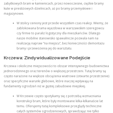
zabytkowych bram w kamienicach, przez nowoczesne, ciężkie bramy
kute w prestiżowych dzielnicach, aż po bramy przemysłowe i
magazynowe.
W stolicy ceniony jest przede wszystkim czas reakcji. Wiemy, że
zablokowana brama wjazdowa w warszawskim szeregowcu
czy firmie to paraliż logistyczny dla mieszkańców. Dlatego
nasze mobilne stanowisko spawalnicze pozwala nam na
realizację napraw “na miejscu”, bez konieczności demontażu
bramy i przewożenia jej do warsztatu.
Krczewa: Zindywidualizowane Podejście
Krczewa i okoliczne miejscowości to obszar intensywnego budownictwa
jednorodzinnego oraz terenów o większej przestrzeni. Tutaj bramy są
często narażone na większe obciążenia wiatrowe (otwarte przestrzenie)
oraz specyficzne warunki glebowe, które inaczej wpływają na
fundamenty ogrodzeń niż w gęstej zabudowie miejskiej.
W Krczewie często spotykamy się z potrzebą wzmacniania
konstrukcji bram, które były montowane kilka-kilkanaście lat
temu. Oferujemy tutaj kompleksowe przeglądy techniczne
całych systemów ogrodzeniowych, sprawdzając nie tylko