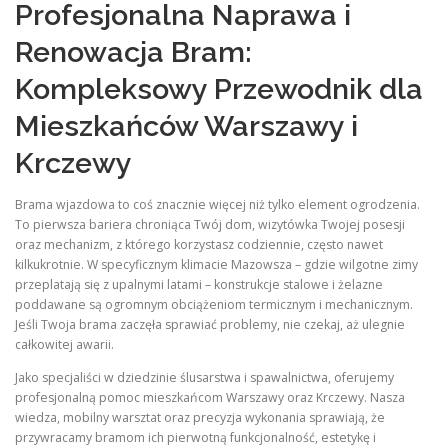
Profesjonalna Naprawa i
Renowacja Bram:
Kompleksowy Przewodnik dla
Mieszkańców Warszawy i
Krczewy
Brama wjazdowa to coś znacznie więcej niż tylko element ogrodzenia.
To pierwsza bariera chroniąca Twój dom, wizytówka Twojej posesji
oraz mechanizm, z którego korzystasz codziennie, często nawet
kilkukrotnie. W specyficznym klimacie Mazowsza – gdzie wilgotne zimy
przeplatają się z upalnymi latami – konstrukcje stalowe i żelazne
poddawane są ogromnym obciążeniom termicznym i mechanicznym.
Jeśli Twoja brama zaczęła sprawiać problemy, nie czekaj, aż ulegnie
całkowitej awarii.
Jako specjaliści w dziedzinie ślusarstwa i spawalnictwa, oferujemy
profesjonalną pomoc mieszkańcom Warszawy oraz Krczewy. Nasza
wiedza, mobilny warsztat oraz precyzja wykonania sprawiają, że
przywracamy bramom ich pierwotną funkcjonalność, estetykę i