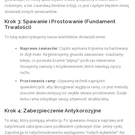
rodzimym, a nie z warstwą tlenków (rdzy), co jest częstym błędem mniej
doświadczonych serwisantów.
Krok 3: Spawanie i Prostowanie (Fundament
Trwałości)
To tutaj wykorzystujemy nasze wieloletnie doświadczenie.
Naprawa zawiasów:
Często wymiana trzpienia na hartowany
to zbyt mało. Regenerujemy gniazda zawiasowe, osadzamy
tuleje, co pozwala bramie “płynąć” podczas otwierania.
Stosujemy zawiasy z łożyskowaniem, które niwelują opory
ruchu.
Prostowanie ramy:
Używamy technik naprężeń
spawalniczych, aby skorygować wygięcia ramy, co jest metodą
znacznie skuteczniejszą niż zwykłe siłowe prostowanie. Dzięki
temu rama odzyskuje swoją sztywność strukturalną.
Krok 4: Zabezpieczenie Antykorozyjne
To etap, który pomijają amatorzy. Po spawaniu miejsce naprawy jest
natychmiast zabezpieczane podkładem cynkowym (tzw. zimny cynk).
Zapobiega to natychmiastowemu wystąpieniu “rudych wykwitów”. Na