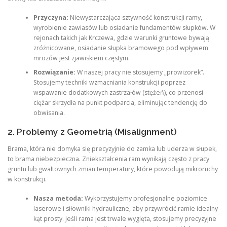
Przyczyna:
Niewystarczająca sztywność konstrukcji ramy,
wyrobienie zawiasów lub osiadanie fundamentów słupków. W
rejonach takich jak Krczewa, gdzie warunki gruntowe bywają
zróżnicowane, osiadanie słupka bramowego pod wpływem
mrozów jest zjawiskiem częstym.
Rozwiązanie:
W naszej pracy nie stosujemy „prowizorek”.
Stosujemy techniki wzmacniania konstrukcji poprzez
wspawanie dodatkowych zastrzałów (stężeń), co przenosi
ciężar skrzydła na punkt podparcia, eliminując tendencję do
obwisania.
2. Problemy z Geometrią (Misalignment)
Brama, która nie domyka się precyzyjnie do zamka lub uderza w słupek,
to brama niebezpieczna. Zniekształcenia ram wynikają często z pracy
gruntu lub gwałtownych zmian temperatury, które powodują mikroruchy
w konstrukcji.
Nasza metoda:
Wykorzystujemy profesjonalne poziomice
laserowe i siłowniki hydrauliczne, aby przywrócić ramie idealny
kąt prosty. Jeśli rama jest trwale wygięta, stosujemy precyzyjne