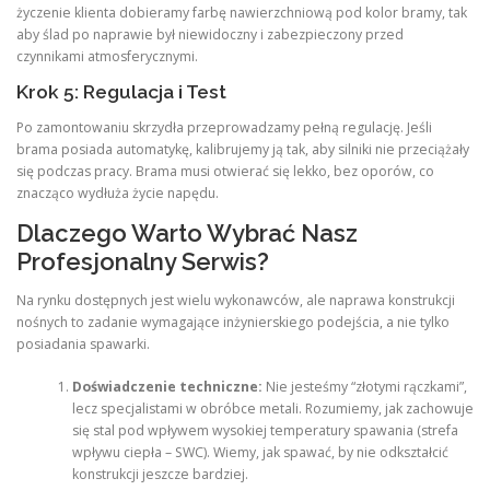
życzenie klienta dobieramy farbę nawierzchniową pod kolor bramy, tak
aby ślad po naprawie był niewidoczny i zabezpieczony przed
czynnikami atmosferycznymi.
Krok 5: Regulacja i Test
Po zamontowaniu skrzydła przeprowadzamy pełną regulację. Jeśli
brama posiada automatykę, kalibrujemy ją tak, aby silniki nie przeciążały
się podczas pracy. Brama musi otwierać się lekko, bez oporów, co
znacząco wydłuża życie napędu.
Dlaczego Warto Wybrać Nasz
Profesjonalny Serwis?
Na rynku dostępnych jest wielu wykonawców, ale naprawa konstrukcji
nośnych to zadanie wymagające inżynierskiego podejścia, a nie tylko
posiadania spawarki.
Doświadczenie techniczne:
Nie jesteśmy “złotymi rączkami”,
lecz specjalistami w obróbce metali. Rozumiemy, jak zachowuje
się stal pod wpływem wysokiej temperatury spawania (strefa
wpływu ciepła – SWC). Wiemy, jak spawać, by nie odkształcić
konstrukcji jeszcze bardziej.