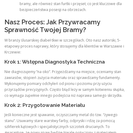
bramy, ale również stan furtki i przęseł, co jest kluczowe dla
bezpieczeństwa posesji na obrzeżach.
Nasz Proces: Jak Przywracamy
Sprawność Twojej Bramy?
W branży ślusarskiej diabeł tkwi w szczegółach. Oto nasz autorski, 5-
etapowy proces naprawy, który stosujemy dla klientów w Warszawie i
Krczewie:
Krok 1: Wstępna Diagnostyka Techniczna
Nie diagnozujemy “na oko”. Przyjeżdżamy na miejsce, oceniamy stan
zawiasów, stopień zużycia materiału oraz sprawdzamy fundamenty.
Wykonujemy pomiary odchyleń od pionu i poziomu przy użyciu
przyrządów precyzyjnych. Często błąd leży w samym kotwieniu słupka,
co wymaga zupełnie innego podejścia niż naprawa samego skrzydła.
Krok 2: Przygotowanie Materiału
Jeśli konieczne jest spawanie, oczyszczamy metal do tzw. “żywego
stanu”. Usuwamy stare warstwy farby, odpryski i rdzę za pomocą
szlifierek kątowych i specjalistycznych szczotek drucianych. To
gwarantuje, że nowy spaw będzie trwale połączony z materiałem