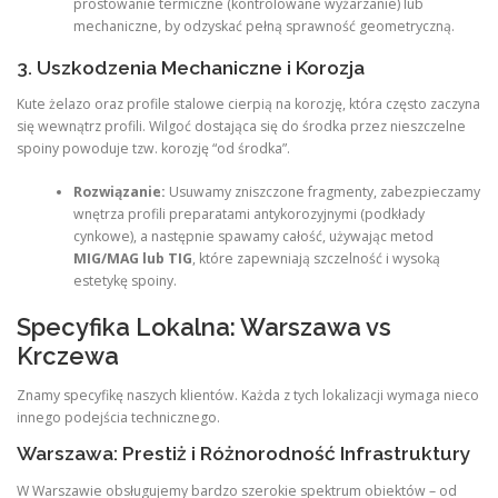
prostowanie termiczne (kontrolowane wyżarzanie) lub
mechaniczne, by odzyskać pełną sprawność geometryczną.
3. Uszkodzenia Mechaniczne i Korozja
Kute żelazo oraz profile stalowe cierpią na korozję, która często zaczyna
się wewnątrz profili. Wilgoć dostająca się do środka przez nieszczelne
spoiny powoduje tzw. korozję “od środka”.
Rozwiązanie:
Usuwamy zniszczone fragmenty, zabezpieczamy
wnętrza profili preparatami antykorozyjnymi (podkłady
cynkowe), a następnie spawamy całość, używając metod
MIG/MAG lub TIG
, które zapewniają szczelność i wysoką
estetykę spoiny.
Specyfika Lokalna: Warszawa vs
Krczewa
Znamy specyfikę naszych klientów. Każda z tych lokalizacji wymaga nieco
innego podejścia technicznego.
Warszawa: Prestiż i Różnorodność Infrastruktury
W Warszawie obsługujemy bardzo szerokie spektrum obiektów – od