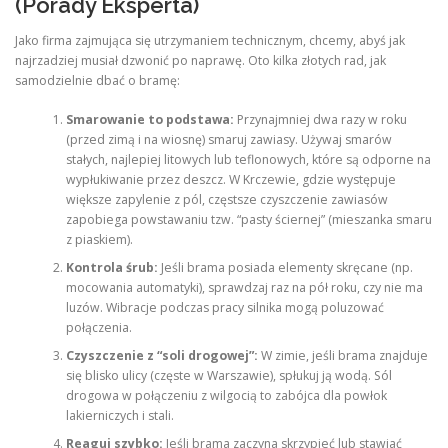
(Porady Eksperta)
Jako firma zajmująca się utrzymaniem technicznym, chcemy, abyś jak
najrzadziej musiał dzwonić po naprawę. Oto kilka złotych rad, jak
samodzielnie dbać o bramę:
Smarowanie to podstawa:
Przynajmniej dwa razy w roku
(przed zimą i na wiosnę) smaruj zawiasy. Używaj smarów
stałych, najlepiej litowych lub teflonowych, które są odporne na
wypłukiwanie przez deszcz. W Krczewie, gdzie występuje
większe zapylenie z pól, częstsze czyszczenie zawiasów
zapobiega powstawaniu tzw. “pasty ściernej” (mieszanka smaru
z piaskiem).
Kontrola śrub:
Jeśli brama posiada elementy skręcane (np.
mocowania automatyki), sprawdzaj raz na pół roku, czy nie ma
luzów. Wibracje podczas pracy silnika mogą poluzować
połączenia.
Czyszczenie z “soli drogowej”:
W zimie, jeśli brama znajduje
się blisko ulicy (częste w Warszawie), spłukuj ją wodą. Sól
drogowa w połączeniu z wilgocią to zabójca dla powłok
lakierniczych i stali.
Reaguj szybko:
Jeśli brama zaczyna skrzypieć lub stawiać