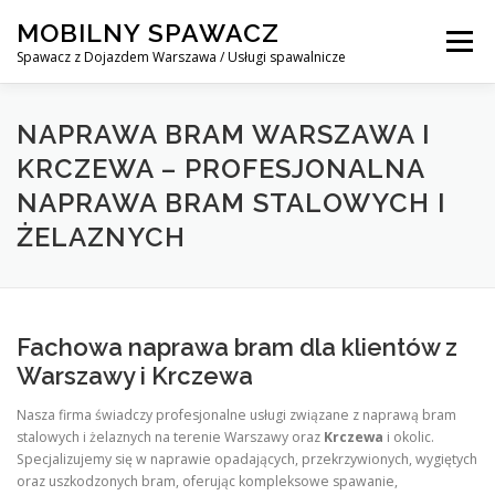
Skip
MOBILNY SPAWACZ
to
Menu
content
Spawacz z Dojazdem Warszawa / Usługi spawalnicze
MOBILNY SPAWACZ WARSZAWA
BLOG
O NAS
NAPRAWA BRAM WARSZAWA I
KRCZEWA – PROFESJONALNA
NAPRAWA BRAM STALOWYCH I
KONTAKT
ŻELAZNYCH
Fachowa naprawa bram dla klientów z
Warszawy i Krczewa
Nasza firma świadczy profesjonalne usługi związane z naprawą bram
stalowych i żelaznych na terenie Warszawy oraz
Krczewa
i okolic.
Specjalizujemy się w naprawie opadających, przekrzywionych, wygiętych
oraz uszkodzonych bram, oferując kompleksowe spawanie,